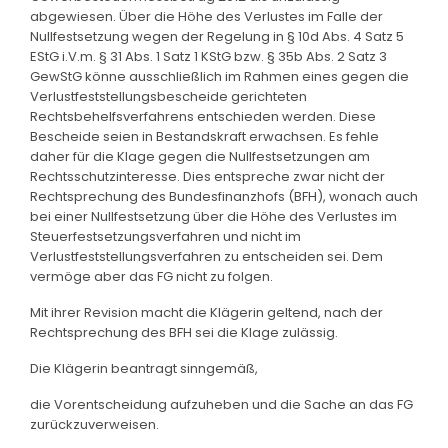
abgewiesen. Über die Höhe des Verlustes im Falle der
Nullfestsetzung wegen der Regelung in § 10d Abs. 4 Satz 5
EStG i.V.m. § 31 Abs. 1 Satz 1 KStG bzw. § 35b Abs. 2 Satz 3
GewStG könne ausschließlich im Rahmen eines gegen die
Verlustfeststellungsbescheide gerichteten
Rechtsbehelfsverfahrens entschieden werden. Diese
Bescheide seien in Bestandskraft erwachsen. Es fehle
daher für die Klage gegen die Nullfestsetzungen am
Rechtsschutzinteresse. Dies entspreche zwar nicht der
Rechtsprechung des Bundesfinanzhofs (BFH), wonach auch
bei einer Nullfestsetzung über die Höhe des Verlustes im
Steuerfestsetzungsverfahren und nicht im
Verlustfeststellungsverfahren zu entscheiden sei. Dem
vermöge aber das FG nicht zu folgen.
Mit ihrer Revision macht die Klägerin geltend, nach der
Rechtsprechung des BFH sei die Klage zulässig.
Die Klägerin beantragt sinngemäß,
die Vorentscheidung aufzuheben und die Sache an das FG
zurückzuverweisen.