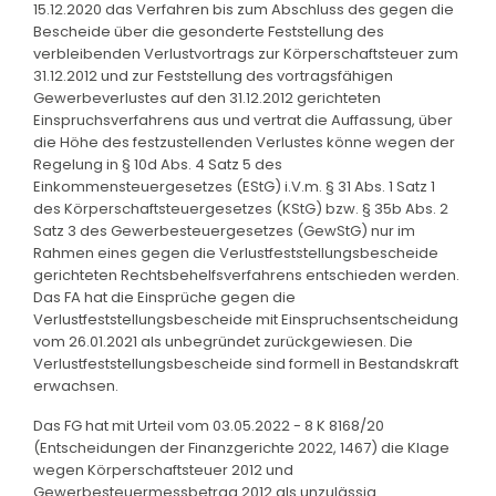
15.12.2020 das Verfahren bis zum Abschluss des gegen die
Bescheide über die gesonderte Feststellung des
verbleibenden Verlustvortrags zur Körperschaftsteuer zum
31.12.2012 und zur Feststellung des vortragsfähigen
Gewerbeverlustes auf den 31.12.2012 gerichteten
Einspruchsverfahrens aus und vertrat die Auffassung, über
die Höhe des festzustellenden Verlustes könne wegen der
Regelung in § 10d Abs. 4 Satz 5 des
Einkommensteuergesetzes (EStG) i.V.m. § 31 Abs. 1 Satz 1
des Körperschaftsteuergesetzes (KStG) bzw. § 35b Abs. 2
Satz 3 des Gewerbesteuergesetzes (GewStG) nur im
Rahmen eines gegen die Verlustfeststellungsbescheide
gerichteten Rechtsbehelfsverfahrens entschieden werden.
Das FA hat die Einsprüche gegen die
Verlustfeststellungsbescheide mit Einspruchsentscheidung
vom 26.01.2021 als unbegründet zurückgewiesen. Die
Verlustfeststellungsbescheide sind formell in Bestandskraft
erwachsen.
Das FG hat mit Urteil vom 03.05.2022 - 8 K 8168/20
(Entscheidungen der Finanzgerichte 2022, 1467) die Klage
wegen Körperschaftsteuer 2012 und
Gewerbesteuermessbetrag 2012 als unzulässig