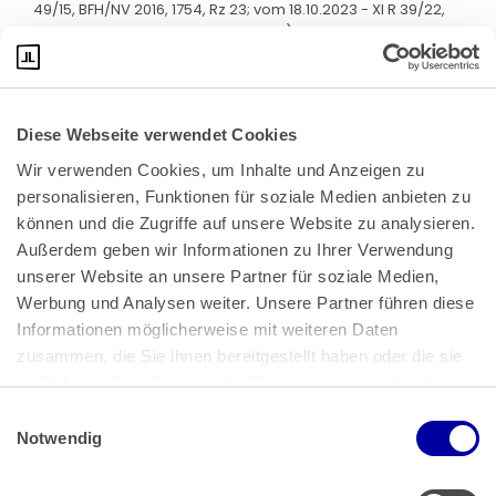
49/15, BFH/NV 2016, 1754, Rz 23; vom 18.10.2023 - XI R 39/22,
BFHE 282, 216, BStBl II 2024, 490, Rz 9).
Diese Webseite verwendet Cookies
Wir verwenden Cookies, um Inhalte und Anzeigen zu 
personalisieren, Funktionen für soziale Medien anbieten zu 
können und die Zugriffe auf unsere Website zu analysieren. 
Außerdem geben wir Informationen zu Ihrer Verwendung 
unserer Website an unsere Partner für soziale Medien, 
Bundeskanzlerplatz 2
Werbung und Analysen weiter. Unsere Partner führen diese 
53113 Bonn
Informationen möglicherweise mit weiteren Daten 
zusammen, die Sie ihnen bereitgestellt haben oder die sie 
Pressemitteilungen
AGB
|
im Rahmen Ihrer Nutzung der Dienste gesammelt haben.
Impressum
Datenschutz
|
Einwilligungsauswahl
Impressum
 | 
Datenschutz
Notwendig