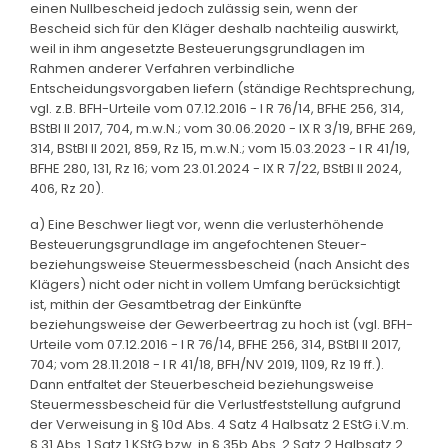
einen Nullbescheid jedoch zulässig sein, wenn der
Bescheid sich für den Kläger deshalb nachteilig auswirkt,
weil in ihm angesetzte Besteuerungsgrundlagen im
Rahmen anderer Verfahren verbindliche
Entscheidungsvorgaben liefern (ständige Rechtsprechung,
vgl. z.B. BFH-Urteile vom 07.12.2016 - I R 76/14, BFHE 256, 314,
BStBl II 2017, 704, m.w.N.; vom 30.06.2020 - IX R 3/19, BFHE 269,
314, BStBl II 2021, 859, Rz 15, m.w.N.; vom 15.03.2023 - I R 41/19,
BFHE 280, 131, Rz 16; vom 23.01.2024 - IX R 7/22, BStBl II 2024,
406, Rz 20).
a) Eine Beschwer liegt vor, wenn die verlusterhöhende
Besteuerungsgrundlage im angefochtenen Steuer-
beziehungsweise Steuermessbescheid (nach Ansicht des
Klägers) nicht oder nicht in vollem Umfang berücksichtigt
ist, mithin der Gesamtbetrag der Einkünfte
beziehungsweise der Gewerbeertrag zu hoch ist (vgl. BFH-
Urteile vom 07.12.2016 - I R 76/14, BFHE 256, 314, BStBl II 2017,
704; vom 28.11.2018 - I R 41/18, BFH/NV 2019, 1109, Rz 19 ff.).
Dann entfaltet der Steuerbescheid beziehungsweise
Steuermessbescheid für die Verlustfeststellung aufgrund
der Verweisung in § 10d Abs. 4 Satz 4 Halbsatz 2 EStG i.V.m.
§ 31 Abs. 1 Satz 1 KStG bzw. in § 35b Abs. 2 Satz 2 Halbsatz 2