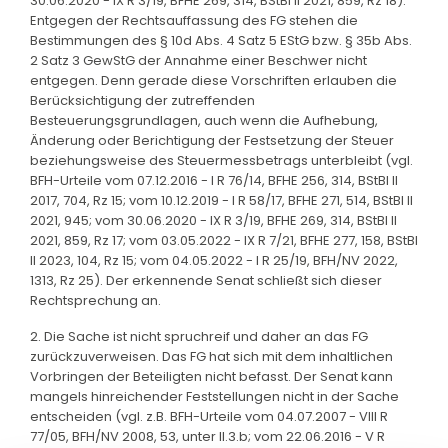
30.06.2020 - IX R 3/19, BFHE 269, 314, BStBl II 2021, 859, Rz 18).
Entgegen der Rechtsauffassung des FG stehen die
Bestimmungen des § 10d Abs. 4 Satz 5 EStG bzw. § 35b Abs.
2 Satz 3 GewStG der Annahme einer Beschwer nicht
entgegen. Denn gerade diese Vorschriften erlauben die
Berücksichtigung der zutreffenden
Besteuerungsgrundlagen, auch wenn die Aufhebung,
Änderung oder Berichtigung der Festsetzung der Steuer
beziehungsweise des Steuermessbetrags unterbleibt (vgl.
BFH-Urteile vom 07.12.2016 - I R 76/14, BFHE 256, 314, BStBl II
2017, 704, Rz 15; vom 10.12.2019 - I R 58/17, BFHE 271, 514, BStBl II
2021, 945; vom 30.06.2020 - IX R 3/19, BFHE 269, 314, BStBl II
2021, 859, Rz 17; vom 03.05.2022 - IX R 7/21, BFHE 277, 158, BStBl
II 2023, 104, Rz 15; vom 04.05.2022 - I R 25/19, BFH/NV 2022,
1313, Rz 25). Der erkennende Senat schließt sich dieser
Rechtsprechung an.
2. Die Sache ist nicht spruchreif und daher an das FG
zurückzuverweisen. Das FG hat sich mit dem inhaltlichen
Vorbringen der Beteiligten nicht befasst. Der Senat kann
mangels hinreichender Feststellungen nicht in der Sache
entscheiden (vgl. z.B. BFH-Urteile vom 04.07.2007 - VIII R
77/05, BFH/NV 2008, 53, unter II.3.b; vom 22.06.2016 - V R