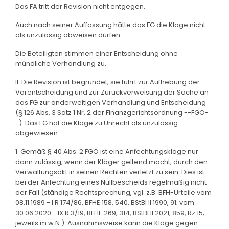
Das FA tritt der Revision nicht entgegen.
Auch nach seiner Auffassung hätte das FG die Klage nicht
als unzulässig abweisen dürfen.
Die Beteiligten stimmen einer Entscheidung ohne
mündliche Verhandlung zu.
II. Die Revision ist begründet; sie führt zur Aufhebung der
Vorentscheidung und zur Zurückverweisung der Sache an
das FG zur anderweitigen Verhandlung und Entscheidung
(§ 126 Abs. 3 Satz 1 Nr. 2 der Finanzgerichtsordnung --FGO-
-). Das FG hat die Klage zu Unrecht als unzulässig
abgewiesen.
1. Gemäß § 40 Abs. 2 FGO ist eine Anfechtungsklage nur
dann zulässig, wenn der Kläger geltend macht, durch den
Verwaltungsakt in seinen Rechten verletzt zu sein. Dies ist
bei der Anfechtung eines Nullbescheids regelmäßig nicht
der Fall (ständige Rechtsprechung, vgl. z.B. BFH-Urteile vom
08.11.1989 - I R 174/86, BFHE 158, 540, BStBl II 1990, 91; vom
30.06.2020 - IX R 3/19, BFHE 269, 314, BStBl II 2021, 859, Rz 15;
jeweils m.w.N.). Ausnahmsweise kann die Klage gegen