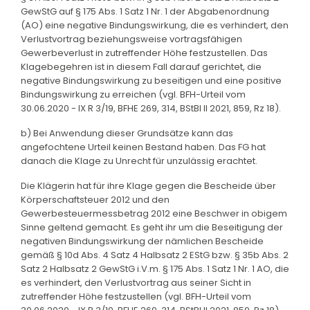
GewStG auf § 175 Abs. 1 Satz 1 Nr. 1 der Abgabenordnung
(AO) eine negative Bindungswirkung, die es verhindert, den
Verlustvortrag beziehungsweise vortragsfähigen
Gewerbeverlust in zutreffender Höhe festzustellen. Das
Klagebegehren ist in diesem Fall darauf gerichtet, die
negative Bindungswirkung zu beseitigen und eine positive
Bindungswirkung zu erreichen (vgl. BFH-Urteil vom
30.06.2020 - IX R 3/19, BFHE 269, 314, BStBl II 2021, 859, Rz 18).
b) Bei Anwendung dieser Grundsätze kann das
angefochtene Urteil keinen Bestand haben. Das FG hat
danach die Klage zu Unrecht für unzulässig erachtet.
Die Klägerin hat für ihre Klage gegen die Bescheide über
Körperschaftsteuer 2012 und den
Gewerbesteuermessbetrag 2012 eine Beschwer in obigem
Sinne geltend gemacht. Es geht ihr um die Beseitigung der
negativen Bindungswirkung der nämlichen Bescheide
gemäß § 10d Abs. 4 Satz 4 Halbsatz 2 EStG bzw. § 35b Abs. 2
Satz 2 Halbsatz 2 GewStG i.V.m. § 175 Abs. 1 Satz 1 Nr. 1 AO, die
es verhindert, den Verlustvortrag aus seiner Sicht in
zutreffender Höhe festzustellen (vgl. BFH-Urteil vom