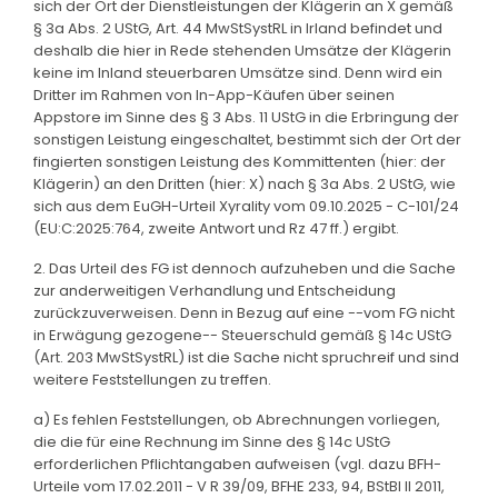
sich der Ort der Dienstleistungen der Klägerin an X gemäß
§ 3a Abs. 2 UStG, Art. 44 MwStSystRL in Irland befindet und
deshalb die hier in Rede stehenden Umsätze der Klägerin
keine im Inland steuerbaren Umsätze sind. Denn wird ein
Dritter im Rahmen von In-App-Käufen über seinen
Appstore im Sinne des § 3 Abs. 11 UStG in die Erbringung der
sonstigen Leistung eingeschaltet, bestimmt sich der Ort der
fingierten sonstigen Leistung des Kommittenten (hier: der
Klägerin) an den Dritten (hier: X) nach § 3a Abs. 2 UStG, wie
sich aus dem EuGH-Urteil Xyrality vom 09.10.2025 - C-101/24
(EU:C:2025:764, zweite Antwort und Rz 47 ff.) ergibt.
2. Das Urteil des FG ist dennoch aufzuheben und die Sache
zur anderweitigen Verhandlung und Entscheidung
zurückzuverweisen. Denn in Bezug auf eine --vom FG nicht
in Erwägung gezogene-- Steuerschuld gemäß § 14c UStG
(Art. 203 MwStSystRL) ist die Sache nicht spruchreif und sind
weitere Feststellungen zu treffen.
a) Es fehlen Feststellungen, ob Abrechnungen vorliegen,
die die für eine Rechnung im Sinne des § 14c UStG
erforderlichen Pflichtangaben aufweisen (vgl. dazu BFH-
Urteile vom 17.02.2011 - V R 39/09, BFHE 233, 94, BStBl II 2011,