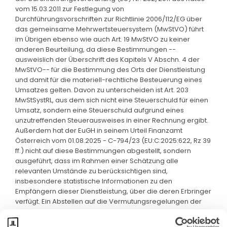
vom 15.03.2011 zur Festlegung von
Durchführungsvorschriften zur Richtlinie 2006/112/EG über
das gemeinsame Mehrwertsteuersystem (MwStVO) führt
im Übrigen ebenso wie auch Art. 19 MwStVO zu keiner
anderen Beurteilung, da diese Bestimmungen --
ausweislich der Überschrift des Kapitels V Abschn. 4 der
MwStVO-- für die Bestimmung des Orts der Dienstleistung
und damit für die materiell-rechtliche Besteuerung eines
Umsatzes gelten. Davon zu unterscheiden ist Art. 203
MwStSystRL, aus dem sich nicht eine Steuerschuld für einen
Umsatz, sondern eine Steuerschuld aufgrund eines
unzutreffenden Steuerausweises in einer Rechnung ergibt.
Außerdem hat der EuGH in seinem Urteil Finanzamt
Österreich vom 01.08.2025 - C-794/23 (EU:C:2025:622, Rz 39
ff.) nicht auf diese Bestimmungen abgestellt, sondern
ausgeführt, dass im Rahmen einer Schätzung alle
relevanten Umstände zu berücksichtigen sind,
insbesondere statistische Informationen zu den
Empfängern dieser Dienstleistung, über die deren Erbringer
verfügt. Ein Abstellen auf die Vermutungsregelungen der
Art. 18 und 19 MwStVO ist damit nicht vereinbar.