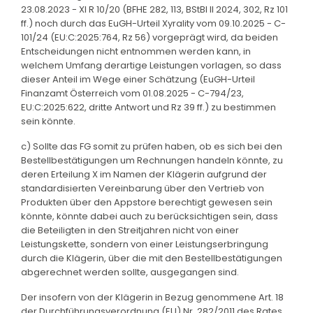
23.08.2023 - XI R 10/20 (BFHE 282, 113, BStBl II 2024, 302, Rz 101
ff.) noch durch das EuGH-Urteil Xyrality vom 09.10.2025 - C-
101/24 (EU:C:2025:764, Rz 56) vorgeprägt wird, da beiden
Entscheidungen nicht entnommen werden kann, in
welchem Umfang derartige Leistungen vorlagen, so dass
dieser Anteil im Wege einer Schätzung (EuGH-Urteil
Finanzamt Österreich vom 01.08.2025 - C-794/23,
EU:C:2025:622, dritte Antwort und Rz 39 ff.) zu bestimmen
sein könnte.
c) Sollte das FG somit zu prüfen haben, ob es sich bei den
Bestellbestätigungen um Rechnungen handeln könnte, zu
deren Erteilung X im Namen der Klägerin aufgrund der
standardisierten Vereinbarung über den Vertrieb von
Produkten über den Appstore berechtigt gewesen sein
könnte, könnte dabei auch zu berücksichtigen sein, dass
die Beteiligten in den Streitjahren nicht von einer
Leistungskette, sondern von einer Leistungserbringung
durch die Klägerin, über die mit den Bestellbestätigungen
abgerechnet werden sollte, ausgegangen sind.
Der insofern von der Klägerin in Bezug genommene Art. 18
der Durchführungsverordnung (EU) Nr. 282/2011 des Rates