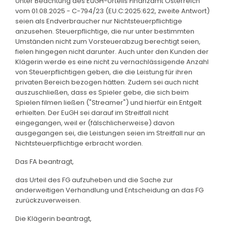
Unter Beachtung des EuGH-Urteils Finanzamt Österreich
vom 01.08.2025 - C-794/23 (EU:C:2025:622, zweite Antwort)
seien als Endverbraucher nur Nichtsteuerpflichtige
anzusehen. Steuerpflichtige, die nur unter bestimmten
Umständen nicht zum Vorsteuerabzug berechtigt seien,
fielen hingegen nicht darunter. Auch unter den Kunden der
Klägerin werde es eine nicht zu vernachlässigende Anzahl
von Steuerpflichtigen geben, die die Leistung für ihren
privaten Bereich bezogen hätten. Zudem sei auch nicht
auszuschließen, dass es Spieler gebe, die sich beim
Spielen filmen ließen ("Streamer") und hierfür ein Entgelt
erhielten. Der EuGH sei darauf im Streitfall nicht
eingegangen, weil er (fälschlicherweise) davon
ausgegangen sei, die Leistungen seien im Streitfall nur an
Nichtsteuerpflichtige erbracht worden.
Das FA beantragt,
das Urteil des FG aufzuheben und die Sache zur
anderweitigen Verhandlung und Entscheidung an das FG
zurückzuverweisen.
Die Klägerin beantragt,