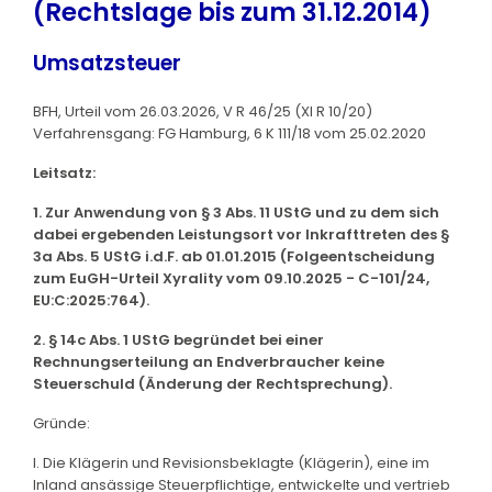
(Rechtslage bis zum 31.12.2014)
Umsatzsteuer
BFH, Urteil vom 26.03.2026, V R 46/25 (XI R 10/20)
Verfahrensgang: FG Hamburg, 6 K 111/18 vom 25.02.2020
Leitsatz:
1. Zur Anwendung von § 3 Abs. 11 UStG und zu dem sich
dabei ergebenden Leistungsort vor Inkrafttreten des §
3a Abs. 5 UStG i.d.F. ab 01.01.2015 (Folgeentscheidung
zum EuGH-Urteil Xyrality vom 09.10.2025 - C-101/24,
EU:C:2025:764).
2. § 14c Abs. 1 UStG begründet bei einer
Rechnungserteilung an Endverbraucher keine
Steuerschuld (Änderung der Rechtsprechung).
Gründe:
I. Die Klägerin und Revisionsbeklagte (Klägerin), eine im
Inland ansässige Steuerpflichtige, entwickelte und vertrieb