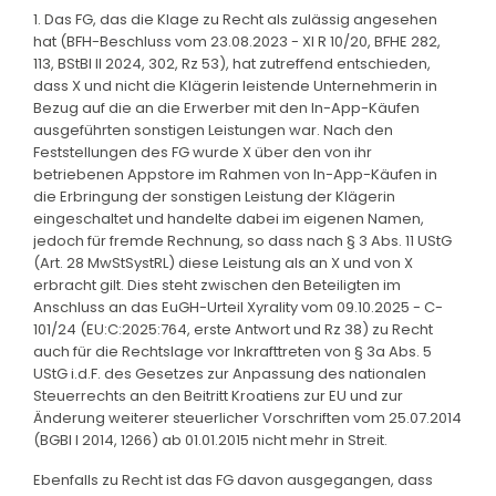
1. Das FG, das die Klage zu Recht als zulässig angesehen
hat (BFH-Beschluss vom 23.08.2023 - XI R 10/20, BFHE 282,
113, BStBl II 2024, 302, Rz 53), hat zutreffend entschieden,
dass X und nicht die Klägerin leistende Unternehmerin in
Bezug auf die an die Erwerber mit den In-App-Käufen
ausgeführten sonstigen Leistungen war. Nach den
Feststellungen des FG wurde X über den von ihr
betriebenen Appstore im Rahmen von In-App-Käufen in
die Erbringung der sonstigen Leistung der Klägerin
eingeschaltet und handelte dabei im eigenen Namen,
jedoch für fremde Rechnung, so dass nach § 3 Abs. 11 UStG
(Art. 28 MwStSystRL) diese Leistung als an X und von X
erbracht gilt. Dies steht zwischen den Beteiligten im
Anschluss an das EuGH-Urteil Xyrality vom 09.10.2025 - C-
101/24 (EU:C:2025:764, erste Antwort und Rz 38) zu Recht
auch für die Rechtslage vor Inkrafttreten von § 3a Abs. 5
UStG i.d.F. des Gesetzes zur Anpassung des nationalen
Steuerrechts an den Beitritt Kroatiens zur EU und zur
Änderung weiterer steuerlicher Vorschriften vom 25.07.2014
(BGBl I 2014, 1266) ab 01.01.2015 nicht mehr in Streit.
Ebenfalls zu Recht ist das FG davon ausgegangen, dass