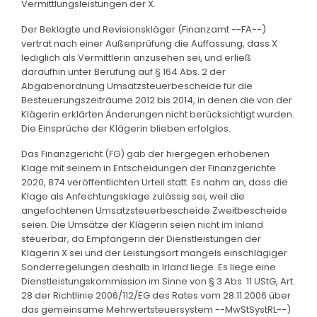
Vermittlungsleistungen der X.
Der Beklagte und Revisionskläger (Finanzamt --FA--)
vertrat nach einer Außenprüfung die Auffassung, dass X
lediglich als Vermittlerin anzusehen sei, und erließ
daraufhin unter Berufung auf § 164 Abs. 2 der
Abgabenordnung Umsatzsteuerbescheide für die
Besteuerungszeiträume 2012 bis 2014, in denen die von der
Klägerin erklärten Änderungen nicht berücksichtigt wurden.
Die Einsprüche der Klägerin blieben erfolglos.
Das Finanzgericht (FG) gab der hiergegen erhobenen
Klage mit seinem in Entscheidungen der Finanzgerichte
2020, 874 veröffentlichten Urteil statt. Es nahm an, dass die
Klage als Anfechtungsklage zulässig sei, weil die
angefochtenen Umsatzsteuerbescheide Zweitbescheide
seien. Die Umsätze der Klägerin seien nicht im Inland
steuerbar, da Empfängerin der Dienstleistungen der
Klägerin X sei und der Leistungsort mangels einschlägiger
Sonderregelungen deshalb in Irland liege. Es liege eine
Dienstleistungskommission im Sinne von § 3 Abs. 11 UStG, Art.
28 der Richtlinie 2006/112/EG des Rates vom 28.11.2006 über
das gemeinsame Mehrwertsteuersystem --MwStSystRL--)