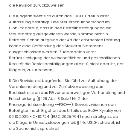
die Revision zurückzuweisen.
Die Klägerin sieht sich durch das EuGH-Urteil in ihrer
Auffassung bestätigt. Eine Steuerschuldnerschaft im
Hinblick darauf, dass in den Bestellbestätigungen ein
Steuerbetrag ausgewiesen werde, komme nicht in
Betracht. Schon aufgrund der Art der erbrachten Leistung
könne eine Gefährdung des Steueraufkommens
ausgeschlossen werden. Zudem seien unter
Berücksichtigung der wirtschaftlichen und geschäftlichen
Realität die Bestellbestätigungen allein X, nicht aber ihr, der
Klägerin, zuzurechnen.
II. Die Revision ist begründet. Sie führt zur Aufhebung der
Vorentscheidung und zur Zurückverweisung des
Rechtsstreits an das FG zur anderweitigen Verhandlung und
Entscheidung (§ 126 Abs. 3 Satz 1 Nr. 2 der
Finanzgerichtsordnung --FGO--). Soweit zwischen den
Beteiligten nach Ergehen des Urteils des EuGH Xyrality vom
09.10.2025 - C-101/24 (EU:C:2025:764) noch streitig ist, ob
die Klägerin Umsatzsteuer gemäß § 14c UStG schuldet, ist
die Sache nicht spruchreif.