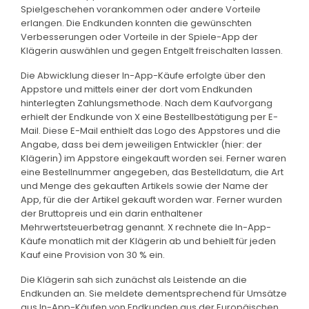
Spielgeschehen vorankommen oder andere Vorteile
erlangen. Die Endkunden konnten die gewünschten
Verbesserungen oder Vorteile in der Spiele-App der
Klägerin auswählen und gegen Entgelt freischalten lassen.
Die Abwicklung dieser In-App-Käufe erfolgte über den
Appstore und mittels einer der dort vom Endkunden
hinterlegten Zahlungsmethode. Nach dem Kaufvorgang
erhielt der Endkunde von X eine Bestellbestätigung per E-
Mail. Diese E-Mail enthielt das Logo des Appstores und die
Angabe, dass bei dem jeweiligen Entwickler (hier: der
Klägerin) im Appstore eingekauft worden sei. Ferner waren
eine Bestellnummer angegeben, das Bestelldatum, die Art
und Menge des gekauften Artikels sowie der Name der
App, für die der Artikel gekauft worden war. Ferner wurden
der Bruttopreis und ein darin enthaltener
Mehrwertsteuerbetrag genannt. X rechnete die In-App-
Käufe monatlich mit der Klägerin ab und behielt für jeden
Kauf eine Provision von 30 % ein.
Die Klägerin sah sich zunächst als Leistende an die
Endkunden an. Sie meldete dementsprechend für Umsätze
aus In-App-Käufen von Endkunden aus der Europäischen