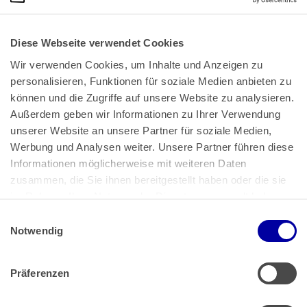
Diese Webseite verwendet Cookies
Wir verwenden Cookies, um Inhalte und Anzeigen zu 
personalisieren, Funktionen für soziale Medien anbieten zu 
können und die Zugriffe auf unsere Website zu analysieren. 
Außerdem geben wir Informationen zu Ihrer Verwendung 
unserer Website an unsere Partner für soziale Medien, 
Bundeskanzlerplatz 2
Werbung und Analysen weiter. Unsere Partner führen diese 
53113 Bonn
Informationen möglicherweise mit weiteren Daten 
zusammen, die Sie ihnen bereitgestellt haben oder die sie 
Pressemitteilungen
AGB
|
im Rahmen Ihrer Nutzung der Dienste gesammelt haben.
Impressum
Datenschutz
|
Einwilligungsauswahl
Impressum
 | 
Datenschutz
Notwendig
Präferenzen
Zahlung & Versand
Rücksendungen/Widerrufsbelehrung