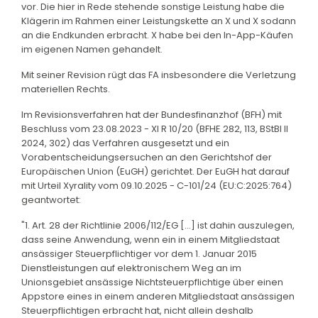
vor. Die hier in Rede stehende sonstige Leistung habe die
Klägerin im Rahmen einer Leistungskette an X und X sodann
an die Endkunden erbracht. X habe bei den In-App-Käufen
im eigenen Namen gehandelt.
Mit seiner Revision rügt das FA insbesondere die Verletzung
materiellen Rechts.
Im Revisionsverfahren hat der Bundesfinanzhof (BFH) mit
Beschluss vom 23.08.2023 - XI R 10/20 (BFHE 282, 113, BStBl II
2024, 302) das Verfahren ausgesetzt und ein
Vorabentscheidungsersuchen an den Gerichtshof der
Europäischen Union (EuGH) gerichtet. Der EuGH hat darauf
mit Urteil Xyrality vom 09.10.2025 - C-101/24 (EU:C:2025:764)
geantwortet:
"1. Art. 28 der Richtlinie 2006/112/EG [...] ist dahin auszulegen,
dass seine Anwendung, wenn ein in einem Mitgliedstaat
ansässiger Steuerpflichtiger vor dem 1. Januar 2015
Dienstleistungen auf elektronischem Weg an im
Unionsgebiet ansässige Nichtsteuerpflichtige über einen
Appstore eines in einem anderen Mitgliedstaat ansässigen
Steuerpflichtigen erbracht hat, nicht allein deshalb