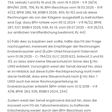
734, Leitsatz 1 und Rz 19 und 25; vom 19.11.2014 - V R 29/14,
BFH/NV 2015, 706, Rz 16; BFH-Beschluss vom 19.03.2025 - XI R
4/22, BFHE 289, 58, BStBl II 2026, 400, Rz 15) und ob diese
Rechnungen als von der Klägerin ausgestellt zu betrachten
sind (vgl. dazu BFH-Urteile vom 05.12.2024 - V R 16/22, BFHE
287, 537, BStBl II 2025, 536, Rz 13; vom 09.07.2025 - XI R 25/23,
zur amtlichen Veröffentlichung bestimmt, Rz 44).
b) Falls dies zu bejahen sein sollte, hätte das FG der Frage
nachzugehen, inwieweit die Empfänger der Rechnungen
Endverbraucher sind (EuGH-Urteil Finanzamt Österreich
vom 01.08.2025 - C-794/23, EU:C:2025:622, Antwort 2 und Rz
31), so dass dann keine Steuerschuld im Sinne des § 14c
UStG entsteht. Vorsorglich weist der Senat darauf hin, dass
er im Hinblick auf diese EuGH-Rechtsprechung nicht mehr
daran festhält, dass eine Steuerschuld nach § 14c Abs. 1
UStG auch bei einer Rechnungserteilung an
Endverbraucher entsteht (BFH-Urteil vom 13.12.2018 - V R
4/18, BFHE 263, 535, BStBl II 2024, 234).
Zudem weist der Senat ergänzend darauf hin, dass die
insoweit vom FG als Tatsacheninstanz zu treffende
Entscheidung weder durch den BFH-Beschluss vom