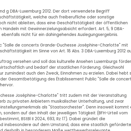
 f und g DBA-Luxemburg 2012. Der dort verwendete Begriff
chäftstätigkeit, welche auch freiberufliche oder sonstige
doch nicht ableiten, dass eine Geschäftstätigkeit der öffentlichen
n Handeln mit Gewinnerzielungsabsicht erfordert. Art. 5, 9 DBA-
 ebenfalls nicht für ein dahingehendes Auslegungsergebnis.
c "Salle de concerts Grande-Duchesse Joséphine-Charlotte" mit
häftstätigkeit im Sinne von Art. 18 Abs. 3 DBA-Luxemburg 2012 au
auftrag versehen und soll das kulturelle Ansehen Luxemburgs förder
irtschaftlich und bedarf der staatlichen Förderung. Gleichwohl
tur zumindest auch den Zweck, Einnahmen zu erzielen. Dabei hebt 
b der Gesamtbetätigung des Établissement Public "Salle de concer
hervor.
uchesse Joséphine-Charlotte" tritt zudem mit der Veranstaltung
rb zu privaten Anbietern musikalischer Unterhaltung, und zwar
einstellungsmerkmals als "Staatsorchester". Denn insoweit kommt 
 sondern auf den Inhalt der jeweiligen Tätigkeit (BFH-Urteil vom
estimmt, BStBl II 2024, 693, Rz 17). Dabei gründet die
nd insbesondere auf dem Umstand, dass eine staatlich gefördert
n und deshalb in besonderem Maße wettbewerbsrelevante