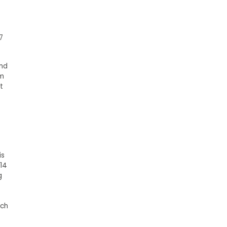
7
und
em
t
is
 14
g
ach