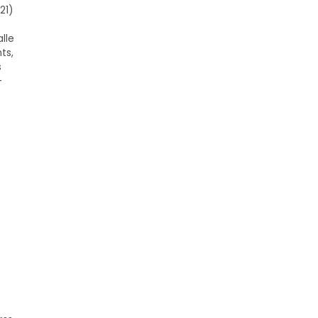
21)
lle
ts,
s
-