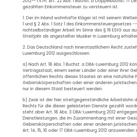
2012-- i.V.m. Art. 22 Abs. 1 Buchst. b Doppelbuchst. f
gezahlten Einkommensteuer zu versteuern ist.
1. Der im Inland wohnhafte Kläger ist mit seinem Welte
1 und § 2 Abs. 1 Satz 1 des Einkommensteuergesetzes --
nichtselbständiger Arbeit im Sinne des § 19 EStG aus a
Streitjahr als angestellter Musiker in Luxemburg erhalte
2. Das Deutschland nach innerstaatlichem Recht zustehe
Luxemburg 2012 ausgeschlossen.
a) Nach Art. 18 Abs. 1 Buchst. a DBA-Luxemburg 2012 k
Vertragsstaat, einem seiner Länder oder einer ihrer G
öffentlichen Rechts dieses Staates an eine natürliche P
Gebietskörperschaften oder einer anderen juristischen
nur in diesem Staat besteuert werden.
b) Zwar ist der hier streitgegenständliche Arbeitslohn
Rechts für die dieser geleisteten Dienste gezahlt word
steht aber Art. 18 Abs. 3 DBA-Luxemburg 2012 entgege
Dienstleistungen, die im Zusammenhang mit einer Geschä
Gebietskörperschaften oder einer anderen juristischen
Art. 14, 15, 16 oder 17 DBA-Luxemburg 2012 anzuwenden s