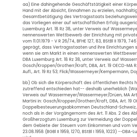
aa) Eine dahingehende Geschäftstätigkeit einer Körpers
Hand mit der Absicht, Einnahmen zu erzielen, nachhaltig
Gesamtbetätigung des Vertragsstaats beziehungsweise d
das Vorliegen einer auf wirtschaftlichen Erfolg ausger
Luxemburg Art. 18 Rz 38, unter Verweis auf Wassermeyer
nennenswerten Wettbewerb der Einrichtung mit private
vom 11.01.1979 - V R 26/74, BFHE 127, 83, BStBl II 1979,
geprägt, dass Vertragsstaaten und ihre Einrichtungen 
wenn sie am Markt in einen nennenswerten Wettbewer
DBA Luxemburg Art. 18 Rz 38, unter Verweis auf Wasserm
Gosch/Kroppen/Grotherr/Kraft, DBA, Art. 19 OECD-MA R
Aufl., Art. 19 Rz 53; Flick/Wassermeyer/Kempermann, 
bb) Ob sich die Körperschaft des öffentlichen Rechts h
zutreffend entschieden hat-- deshalb unerheblich (Wa
Verweis auf Wassermeyer/Wassermeyer/Drüen, MA Art. 19 R
Martini in: Gosch/Kroppen/Grotherr/Kraft, DBA, Art. 
Doppelbesteuerungsabkommen Deutschland-Schweiz, Art.
noch als in der Vorgängernorm des Art. 11 Abs. 2 des
Großherzogtum Luxemburg zur Vermeidung der Doppelb
dem Gebiete der Steuern vom Einkommen und vom Ve
23.08.1958 (BGBl II 1959, 1270, BStBl I 1959, 1023) --