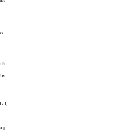
ass
27
 15
ter
z 1,
urg