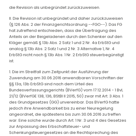
die Revision als unbegründet zurückzuweisen.
II. Die Revision ist unbegründet und daher zurückzuweisen
(§ 126 Abs. 2 der Finanzgerichtsordnung --FGO--). Das FG
hat zutreffend entschieden, dass die Übertragung des
Anteils an der Beigeladenen durch den Schenker auf den
Kläger gemäß § 13b Abs. 2 Satz 1 und 2 Nr. 4a ErbStG und
analog § 13b Abs. 2 Satz 1 und 2 Nr. 3 Alternative 1, Nr. 4
ErbStG nicht nach § 13b Abs. 1 Nr. 2 ErbStG steuerbegünstigt
ist.
1. Die im Streitfall zum Zeitpunkt der Ausführung der
Zuwendung am 30.06.2016 anwendbaren Vorschriften der
§§ 13a, 13b ErbStG sind nach dem Urteil des
Bundesverfassungsgerichts (BVerfG) vom 17.12.2014 - 1 BvL
21/12 (BVerfGE 138, 136, BStBl II 2015, 50) zwar mit Art. 3 Abs. 1
des Grundgesetzes (GG) unvereinbar. Das BVerfG hatte
jedoch ihre Anwendbarkeit bis zu einer Neuregelung
angeordnet, die spätestens bis zum 30.06.2016 zu treffen
war. Eine solche wurde durch Art. 1 Nr. 3 und 4 des Gesetzes
zur Anpassung des Erbschaftsteuer- und
Schenkungsteuergesetzes an die Rechtsprechung des