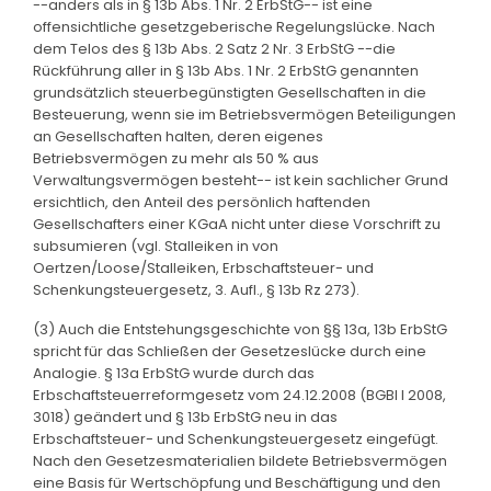
--anders als in § 13b Abs. 1 Nr. 2 ErbStG-- ist eine
offensichtliche gesetzgeberische Regelungslücke. Nach
dem Telos des § 13b Abs. 2 Satz 2 Nr. 3 ErbStG --die
Rückführung aller in § 13b Abs. 1 Nr. 2 ErbStG genannten
grundsätzlich steuerbegünstigten Gesellschaften in die
Besteuerung, wenn sie im Betriebsvermögen Beteiligungen
an Gesellschaften halten, deren eigenes
Betriebsvermögen zu mehr als 50 % aus
Verwaltungsvermögen besteht-- ist kein sachlicher Grund
ersichtlich, den Anteil des persönlich haftenden
Gesellschafters einer KGaA nicht unter diese Vorschrift zu
subsumieren (vgl. Stalleiken in von
Oertzen/Loose/Stalleiken, Erbschaftsteuer- und
Schenkungsteuergesetz, 3. Aufl., § 13b Rz 273).
(3) Auch die Entstehungsgeschichte von §§ 13a, 13b ErbStG
spricht für das Schließen der Gesetzeslücke durch eine
Analogie. § 13a ErbStG wurde durch das
Erbschaftsteuerreformgesetz vom 24.12.2008 (BGBl I 2008,
3018) geändert und § 13b ErbStG neu in das
Erbschaftsteuer- und Schenkungsteuergesetz eingefügt.
Nach den Gesetzesmaterialien bildete Betriebsvermögen
eine Basis für Wertschöpfung und Beschäftigung und den