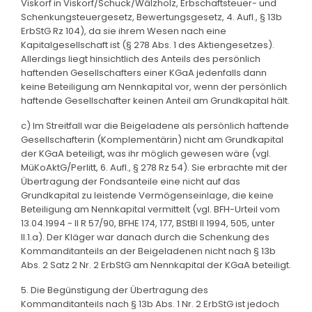
Viskorf in Viskorf/Schuck/Wälzholz, Erbschaftsteuer- und
Schenkungsteuergesetz, Bewertungsgesetz, 4. Aufl., § 13b
ErbStG Rz 104), da sie ihrem Wesen nach eine
Kapitalgesellschaft ist (§ 278 Abs. 1 des Aktiengesetzes).
Allerdings liegt hinsichtlich des Anteils des persönlich
haftenden Gesellschafters einer KGaA jedenfalls dann
keine Beteiligung am Nennkapital vor, wenn der persönlich
haftende Gesellschafter keinen Anteil am Grundkapital hält.
c) Im Streitfall war die Beigeladene als persönlich haftende
Gesellschafterin (Komplementärin) nicht am Grundkapital
der KGaA beteiligt, was ihr möglich gewesen wäre (vgl.
MüKoAktG/Perlitt, 6. Aufl., § 278 Rz 54). Sie erbrachte mit der
Übertragung der Fondsanteile eine nicht auf das
Grundkapital zu leistende Vermögenseinlage, die keine
Beteiligung am Nennkapital vermittelt (vgl. BFH-Urteil vom
13.04.1994 - II R 57/90, BFHE 174, 177, BStBl II 1994, 505, unter
II.1.a). Der Kläger war danach durch die Schenkung des
Kommanditanteils an der Beigeladenen nicht nach § 13b
Abs. 2 Satz 2 Nr. 2 ErbStG am Nennkapital der KGaA beteiligt.
5. Die Begünstigung der Übertragung des
Kommanditanteils nach § 13b Abs. 1 Nr. 2 ErbStG ist jedoch