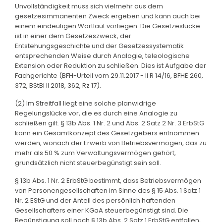
Unvollständigkeit muss sich vielmehr aus dem
gesetzesimmanenten Zweck ergeben und kann auch bei
einem eindeutigen Wortlaut vorliegen. Die Gesetzeslücke
ist in einer dem Gesetzeszweck, der
Entstehungsgeschichte und der Gesetzessystematik
entsprechenden Weise durch Analogie, teleologische
Extension oder Reduktion zu schließen. Dies ist Aufgabe der
Fachgerichte (BFH-Urteil vom 29.11.2017 - II R 14/16, BFHE 260,
372, BStBl II 2018, 362, Rz 17).
(2) Im Streitfall liegt eine solche planwidrige
Regelungslücke vor, die es durch eine Analogie zu
schließen gilt. § 13b Abs. 1 Nr. 2 und Abs. 2 Satz 2 Nr. 3 ErbStG
kann ein Gesamtkonzept des Gesetzgebers entnommen
werden, wonach der Erwerb von Betriebsvermögen, das zu
mehr als 50 % zum Verwaltungsvermögen gehört,
grundsätzlich nicht steuerbegünstigt sein soll.
§ 13b Abs. 1 Nr. 2 ErbStG bestimmt, dass Betriebsvermögen
von Personengesellschaften im Sinne des § 15 Abs. 1 Satz 1
Nr. 2 EStG und der Anteil des persönlich haftenden
Gesellschafters einer KGaA steuerbegünstigt sind. Die
Begünstigung soll nach § 13b Abs. 2 Satz 1 ErbStG entfallen,