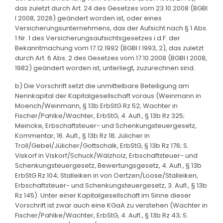
das zuletzt durch Art. 24 des Gesetzes vom 23.10.2008 (BGBl
I 2008, 2026) geändert worden ist, oder eines
Versicherungsunternehmens, das der Aufsicht nach § 1 Abs.
1 Nr. 1 des Versicherungsaufsichtsgesetzes i.d.F. der
Bekanntmachung vom 17.12.1992 (BGBl I 1993, 2), das zuletzt
durch Art. 6 Abs. 2 des Gesetzes vom 17.10.2008 (BGBl I 2008,
1982) geändert worden ist, unterliegt, zuzurechnen sind.
b) Die Vorschrift setzt die unmittelbare Beteiligung am
Nennkapital der Kapitalgesellschaft voraus (Weinmann in
Moench/Weinmann, § 13b ErbStG Rz 52; Wachter in
Fischer/Pahlke/Wachter, ErbStG, 4. Aufl., § 13b Rz 325;
Meincke, Erbschaftsteuer- und Schenkungsteuergesetz,
Kommentar, 16. Aufl., § 13b Rz 18; Jülicher in
Troll/Gebel/Jülicher/Gottschalk, ErbStG, § 13b Rz 176; S.
Viskorf in Viskorf/Schuck/Wälzholz, Erbschaftsteuer- und
Schenkungsteuergesetz, Bewertungsgesetz, 4. Aufl., § 13b
ErbStG Rz 104; Stalleiken in von Oertzen/Loose/Stalleiken,
Erbschaftsteuer- und Schenkungsteuergesetz, 3. Aufl., § 13b
Rz 145). Unter einer Kapitalgesellschaft im Sinne dieser
Vorschrift ist zwar auch eine KGaA zu verstehen (Wachter in
Fischer/Pahlke/Wachter, ErbStG, 4. Aufl., § 13b Rz 43; S.