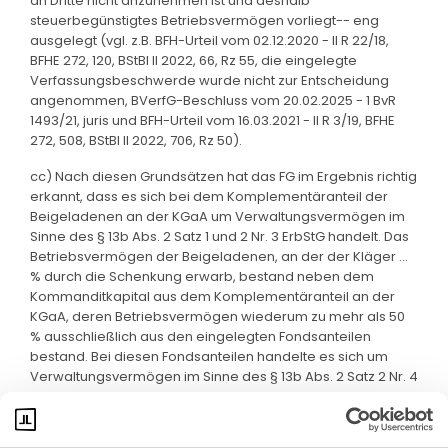
an Dritte nicht anzunehmen ist und deshalb
steuerbegünstigtes Betriebsvermögen vorliegt-- eng
ausgelegt (vgl. z.B. BFH-Urteil vom 02.12.2020 - II R 22/18,
BFHE 272, 120, BStBl II 2022, 66, Rz 55, die eingelegte
Verfassungsbeschwerde wurde nicht zur Entscheidung
angenommen, BVerfG-Beschluss vom 20.02.2025 - 1 BvR
1493/21, juris und BFH-Urteil vom 16.03.2021 - II R 3/19, BFHE
272, 508, BStBl II 2022, 706, Rz 50).
cc) Nach diesen Grundsätzen hat das FG im Ergebnis richtig
erkannt, dass es sich bei dem Komplementäranteil der
Beigeladenen an der KGaA um Verwaltungsvermögen im
Sinne des § 13b Abs. 2 Satz 1 und 2 Nr. 3 ErbStG handelt. Das
Betriebsvermögen der Beigeladenen, an der der Kläger ...
% durch die Schenkung erwarb, bestand neben dem
Kommanditkapital aus dem Komplementäranteil an der
KGaA, deren Betriebsvermögen wiederum zu mehr als 50
% ausschließlich aus den eingelegten Fondsanteilen
bestand. Bei diesen Fondsanteilen handelte es sich um
Verwaltungsvermögen im Sinne des § 13b Abs. 2 Satz 2 Nr. 4
ErbStG.