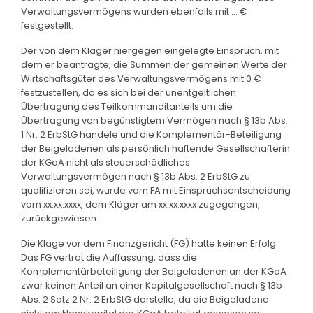
Verwaltungsvermögens wurden ebenfalls mit ... €
festgestellt.
Der von dem Kläger hiergegen eingelegte Einspruch, mit
dem er beantragte, die Summen der gemeinen Werte der
Wirtschaftsgüter des Verwaltungsvermögens mit 0 €
festzustellen, da es sich bei der unentgeltlichen
Übertragung des Teilkommanditanteils um die
Übertragung von begünstigtem Vermögen nach § 13b Abs.
1 Nr. 2 ErbStG handele und die Komplementär-Beteiligung
der Beigeladenen als persönlich haftende Gesellschafterin
der KGaA nicht als steuerschädliches
Verwaltungsvermögen nach § 13b Abs. 2 ErbStG zu
qualifizieren sei, wurde vom FA mit Einspruchsentscheidung
vom xx.xx.xxxx, dem Kläger am xx.xx.xxxx zugegangen,
zurückgewiesen.
Die Klage vor dem Finanzgericht (FG) hatte keinen Erfolg.
Das FG vertrat die Auffassung, dass die
Komplementärbeteiligung der Beigeladenen an der KGaA
zwar keinen Anteil an einer Kapitalgesellschaft nach § 13b
Abs. 2 Satz 2 Nr. 2 ErbStG darstelle, da die Beigeladene