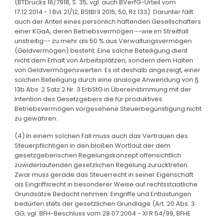
(BTDrucks 16/7918, S. 35; vgl. auch BVerfG-Urteil vom
17.12.2014 - 1 BvL 21/12, BStBl II 2015, 50, Rz 133). Darunter fällt
auch der Anteil eines persönlich haftenden Gesellschafters
einer KGaA, deren Betriebsvermögen --wie im Streitfall
unstreitig-- zu mehr als 50 % aus Verwaltungsvermögen
(Geldvermögen) besteht. Eine solche Beteiligung dient
nicht dem Erhalt von Arbeitsplätzen, sondern dem Halten
von Geldvermögenswerten. Es ist deshalb angezeigt, einer
solchen Beteiligung durch eine analoge Anwendung von §
13b Abs. 2 Satz 2 Nr. 3 ErbStG in Übereinstimmung mit der
Intention des Gesetzgebers die für produktives
Betriebsvermögen vorgesehene Steuerbegünstigung nicht
zu gewähren.
(4) In einem solchen Fall muss auch das Vertrauen des
Steuerpflichtigen in den bloßen Wortlaut der dem
gesetzgeberischen Regelungskonzept offensichtlich
zuwiderlaufenden gesetzlichen Regelung zurücktreten.
Zwar muss gerade das Steuerrecht in seiner Eigenschaft
als Eingriffsrecht in besonderer Weise auf rechtsstaatliche
Grundsätze Bedacht nehmen. Eingriffe und Entlastungen
bedürfen stets der gesetzlichen Grundlage (Art. 20 Abs. 3
GG; vgl. BFH-Beschluss vom 28.07.2004 - XI R 54/99, BFHE