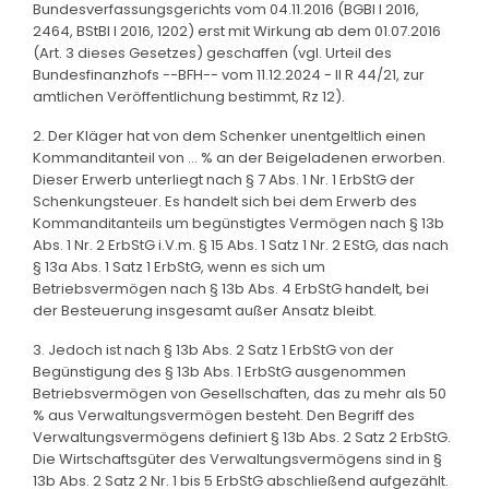
Bundesverfassungsgerichts vom 04.11.2016 (BGBl I 2016,
2464, BStBl I 2016, 1202) erst mit Wirkung ab dem 01.07.2016
(Art. 3 dieses Gesetzes) geschaffen (vgl. Urteil des
Bundesfinanzhofs --BFH-- vom 11.12.2024 - II R 44/21, zur
amtlichen Veröffentlichung bestimmt, Rz 12).
2. Der Kläger hat von dem Schenker unentgeltlich einen
Kommanditanteil von ... % an der Beigeladenen erworben.
Dieser Erwerb unterliegt nach § 7 Abs. 1 Nr. 1 ErbStG der
Schenkungsteuer. Es handelt sich bei dem Erwerb des
Kommanditanteils um begünstigtes Vermögen nach § 13b
Abs. 1 Nr. 2 ErbStG i.V.m. § 15 Abs. 1 Satz 1 Nr. 2 EStG, das nach
§ 13a Abs. 1 Satz 1 ErbStG, wenn es sich um
Betriebsvermögen nach § 13b Abs. 4 ErbStG handelt, bei
der Besteuerung insgesamt außer Ansatz bleibt.
3. Jedoch ist nach § 13b Abs. 2 Satz 1 ErbStG von der
Begünstigung des § 13b Abs. 1 ErbStG ausgenommen
Betriebsvermögen von Gesellschaften, das zu mehr als 50
% aus Verwaltungsvermögen besteht. Den Begriff des
Verwaltungsvermögens definiert § 13b Abs. 2 Satz 2 ErbStG.
Die Wirtschaftsgüter des Verwaltungsvermögens sind in §
13b Abs. 2 Satz 2 Nr. 1 bis 5 ErbStG abschließend aufgezählt.