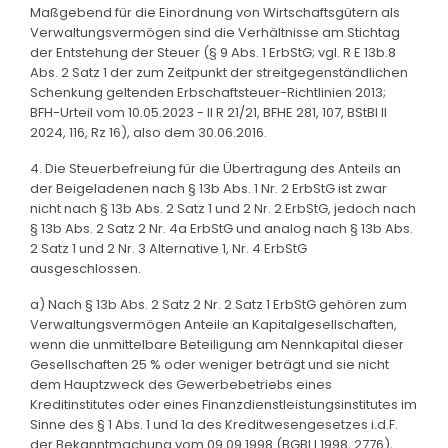
Maßgebend für die Einordnung von Wirtschaftsgütern als
Verwaltungsvermögen sind die Verhältnisse am Stichtag
der Entstehung der Steuer (§ 9 Abs. 1 ErbStG; vgl. R E 13b.8
Abs. 2 Satz 1 der zum Zeitpunkt der streitgegenständlichen
Schenkung geltenden Erbschaftsteuer-Richtlinien 2013;
BFH-Urteil vom 10.05.2023 - II R 21/21, BFHE 281, 107, BStBl II
2024, 116, Rz 16), also dem 30.06.2016.
4. Die Steuerbefreiung für die Übertragung des Anteils an
der Beigeladenen nach § 13b Abs. 1 Nr. 2 ErbStG ist zwar
nicht nach § 13b Abs. 2 Satz 1 und 2 Nr. 2 ErbStG, jedoch nach
§ 13b Abs. 2 Satz 2 Nr. 4a ErbStG und analog nach § 13b Abs.
2 Satz 1 und 2 Nr. 3 Alternative 1, Nr. 4 ErbStG
ausgeschlossen.
a) Nach § 13b Abs. 2 Satz 2 Nr. 2 Satz 1 ErbStG gehören zum
Verwaltungsvermögen Anteile an Kapitalgesellschaften,
wenn die unmittelbare Beteiligung am Nennkapital dieser
Gesellschaften 25 % oder weniger beträgt und sie nicht
dem Hauptzweck des Gewerbebetriebs eines
Kreditinstitutes oder eines Finanzdienstleistungsinstitutes im
Sinne des § 1 Abs. 1 und 1a des Kreditwesengesetzes i.d.F.
der Bekanntmachung vom 09.09.1998 (BGBl I 1998, 2776),