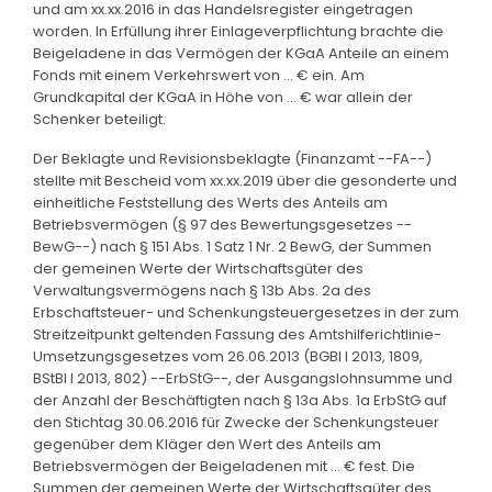
und am xx.xx.2016 in das Handelsregister eingetragen
worden. In Erfüllung ihrer Einlageverpflichtung brachte die
Beigeladene in das Vermögen der KGaA Anteile an einem
Fonds mit einem Verkehrswert von ... € ein. Am
Grundkapital der KGaA in Höhe von ... € war allein der
Schenker beteiligt.
Der Beklagte und Revisionsbeklagte (Finanzamt --FA--)
stellte mit Bescheid vom xx.xx.2019 über die gesonderte und
einheitliche Feststellung des Werts des Anteils am
Betriebsvermögen (§ 97 des Bewertungsgesetzes --
BewG--) nach § 151 Abs. 1 Satz 1 Nr. 2 BewG, der Summen
der gemeinen Werte der Wirtschaftsgüter des
Verwaltungsvermögens nach § 13b Abs. 2a des
Erbschaftsteuer- und Schenkungsteuergesetzes in der zum
Streitzeitpunkt geltenden Fassung des Amtshilferichtlinie-
Umsetzungsgesetzes vom 26.06.2013 (BGBl I 2013, 1809,
BStBl I 2013, 802) --ErbStG--, der Ausgangslohnsumme und
der Anzahl der Beschäftigten nach § 13a Abs. 1a ErbStG auf
den Stichtag 30.06.2016 für Zwecke der Schenkungsteuer
gegenüber dem Kläger den Wert des Anteils am
Betriebsvermögen der Beigeladenen mit ... € fest. Die
Summen der gemeinen Werte der Wirtschaftsgüter des