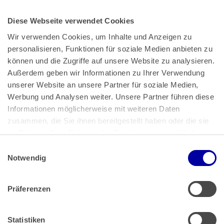
Diese Webseite verwendet Cookies
Wir verwenden Cookies, um Inhalte und Anzeigen zu 
personalisieren, Funktionen für soziale Medien anbieten zu 
können und die Zugriffe auf unsere Website zu analysieren. 
Außerdem geben wir Informationen zu Ihrer Verwendung 
unserer Website an unsere Partner für soziale Medien, 
Bundeskanzlerplatz 2
Werbung und Analysen weiter. Unsere Partner führen diese 
53113 Bonn
Informationen möglicherweise mit weiteren Daten 
zusammen, die Sie ihnen bereitgestellt haben oder die sie 
Pressemitteilungen
AGB
|
im Rahmen Ihrer Nutzung der Dienste gesammelt haben.
Impressum
Datenschutz
|
Einwilligungsauswahl
Impressum
 | 
Datenschutz
Notwendig
Präferenzen
Zahlung & Versand
Rücksendungen/Widerrufsbelehrung
Muster Widerrufsformular (PDF)
Statistiken