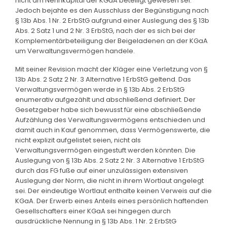
nicht am Nennkapital der KGaA beteiligt gewesen sei.
Jedoch bejahte es den Ausschluss der Begünstigung nach
§ 13b Abs. 1 Nr. 2 ErbStG aufgrund einer Auslegung des § 13b
Abs. 2 Satz 1 und 2 Nr. 3 ErbStG, nach der es sich bei der
Komplementärbeteiligung der Beigeladenen an der KGaA
um Verwaltungsvermögen handele.
Mit seiner Revision macht der Kläger eine Verletzung von §
13b Abs. 2 Satz 2 Nr. 3 Alternative 1 ErbStG geltend. Das
Verwaltungsvermögen werde in § 13b Abs. 2 ErbStG
enumerativ aufgezählt und abschließend definiert. Der
Gesetzgeber habe sich bewusst für eine abschließende
Aufzählung des Verwaltungsvermögens entschieden und
damit auch in Kauf genommen, dass Vermögenswerte, die
nicht explizit aufgelistet seien, nicht als
Verwaltungsvermögen eingestuft werden könnten. Die
Auslegung von § 13b Abs. 2 Satz 2 Nr. 3 Alternative 1 ErbStG
durch das FG fuße auf einer unzulässigen extensiven
Auslegung der Norm, die nicht in ihrem Wortlaut angelegt
sei. Der eindeutige Wortlaut enthalte keinen Verweis auf die
KGaA. Der Erwerb eines Anteils eines persönlich haftenden
Gesellschafters einer KGaA sei hingegen durch
ausdrückliche Nennung in § 13b Abs. 1 Nr. 2 ErbStG