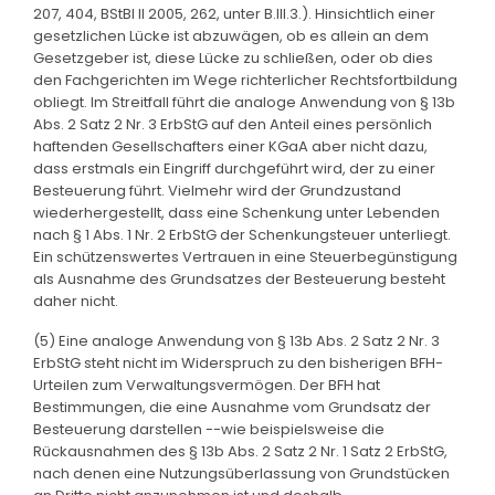
207, 404, BStBl II 2005, 262, unter B.III.3.). Hinsichtlich einer
gesetzlichen Lücke ist abzuwägen, ob es allein an dem
Gesetzgeber ist, diese Lücke zu schließen, oder ob dies
den Fachgerichten im Wege richterlicher Rechtsfortbildung
obliegt. Im Streitfall führt die analoge Anwendung von § 13b
Abs. 2 Satz 2 Nr. 3 ErbStG auf den Anteil eines persönlich
haftenden Gesellschafters einer KGaA aber nicht dazu,
dass erstmals ein Eingriff durchgeführt wird, der zu einer
Besteuerung führt. Vielmehr wird der Grundzustand
wiederhergestellt, dass eine Schenkung unter Lebenden
nach § 1 Abs. 1 Nr. 2 ErbStG der Schenkungsteuer unterliegt.
Ein schützenswertes Vertrauen in eine Steuerbegünstigung
als Ausnahme des Grundsatzes der Besteuerung besteht
daher nicht.
(5) Eine analoge Anwendung von § 13b Abs. 2 Satz 2 Nr. 3
ErbStG steht nicht im Widerspruch zu den bisherigen BFH-
Urteilen zum Verwaltungsvermögen. Der BFH hat
Bestimmungen, die eine Ausnahme vom Grundsatz der
Besteuerung darstellen --wie beispielsweise die
Rückausnahmen des § 13b Abs. 2 Satz 2 Nr. 1 Satz 2 ErbStG,
nach denen eine Nutzungsüberlassung von Grundstücken