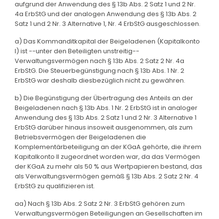
aufgrund der Anwendung des § 13b Abs. 2 Satz 1 und 2 Nr.
4a ErbStG und der analogen Anwendung des § 13b Abs. 2
Satz 1 und 2 Nr. 3 Alternative 1, Nr. 4 ErbStG ausgeschlossen.
a) Das Kommanditkapital der Beigeladenen (Kapitalkonto
I) ist --unter den Beteiligten unstreitig--
Verwaltungsvermögen nach § 13b Abs. 2 Satz 2 Nr. 4a
ErbStG. Die Steuerbegünstigung nach § 13b Abs. 1 Nr. 2
ErbStG war deshalb diesbezüglich nicht zu gewähren.
b) Die Begünstigung der Übertragung des Anteils an der
Beigeladenen nach § 13b Abs. 1 Nr. 2 ErbStG ist in analoger
Anwendung des § 13b Abs. 2 Satz 1 und 2 Nr. 3 Alternative 1
ErbStG darüber hinaus insoweit ausgenommen, als zum
Betriebsvermögen der Beigeladenen die
Komplementärbeteiligung an der KGaA gehörte, die ihrem
Kapitalkonto II zugeordnet worden war, da das Vermögen
der KGaA zu mehr als 50 % aus Wertpapieren bestand, das
als Verwaltungsvermögen gemäß § 13b Abs. 2 Satz 2 Nr. 4
ErbStG zu qualifizieren ist.
aa) Nach § 13b Abs. 2 Satz 2 Nr. 3 ErbStG gehören zum
Verwaltungsvermögen Beteiligungen an Gesellschaften im