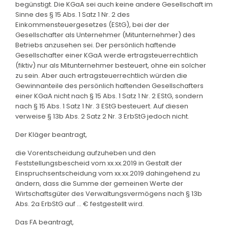
begünstigt. Die KGaA sei auch keine andere Gesellschaft im
Sinne des § 15 Abs. 1 Satz 1 Nr. 2 des
Einkommensteuergesetzes (EStG), bei der der
Gesellschafter als Unternehmer (Mitunternehmer) des
Betriebs anzusehen sei. Der persönlich haftende
Gesellschafter einer KGaA werde ertragsteuerrechtlich
(fiktiv) nur als Mitunternehmer besteuert, ohne ein solcher
zu sein. Aber auch ertragsteuerrechtlich würden die
Gewinnanteile des persönlich haftenden Gesellschafters
einer KGaA nicht nach § 15 Abs. 1 Satz 1 Nr. 2 EStG, sondern
nach § 15 Abs. 1 Satz 1 Nr. 3 EStG besteuert. Auf diesen
verweise § 13b Abs. 2 Satz 2 Nr. 3 ErbStG jedoch nicht.
Der Kläger beantragt,
die Vorentscheidung aufzuheben und den
Feststellungsbescheid vom xx.xx.2019 in Gestalt der
Einspruchsentscheidung vom xx.xx.2019 dahingehend zu
ändern, dass die Summe der gemeinen Werte der
Wirtschaftsgüter des Verwaltungsvermögens nach § 13b
Abs. 2a ErbStG auf ... € festgestellt wird.
Das FA beantragt,