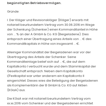
begünstigten Betriebsvermögen.
Gründe:
I. Der Kläger und Revisionskläger (Kläger) erwarb mit
notariell beurkundetem Vertrag vom 30.06.2016 im Wege
der Schenkung (Schenker) einen Kommanditanteil in Höhe
von ... % an der A GmbH & Co. KG (Beigeladene). Dies
entsprach einer Übertragung eines Anteils von ... € des
Kommanditkapitals in Höhe von insgesamt ... €.
Alleiniger Kommanditist der Beigeladenen war vor der
Übertragung des Anteils der Schenker. Seine
Kommanditeinlage belief sich auf ... €, die auf dem
Kapitalkonto I verbucht wurde und dem Stammkapital der
Gesellschaft entsprach. Neben dem Kapitalkonto
I/Festkapital war unter anderem ein Kapitalkonto II
eingerichtet. Dieses wies die Beteiligung der Beigeladenen
als Komplementärin der B GmbH & Co. KG auf Aktien
(KGaA) aus.
Die KGaA war mit notariell beurkundetem Vertrag vom
xx.xx.2016 vom Schenker und der Beigeladenen errichtet