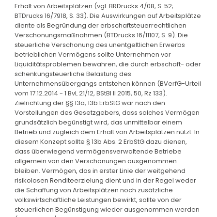
Erhalt von Arbeitsplätzen (vgl. BRDrucks 4/08, S. 52;
BTDrucks 16/7918, S. 33). Die Auswirkungen auf Arbeitsplätze
diente als Begründung der erbschaftsteuerrechtlichen
Verschonungsmaßnahmen (BTDrucks 16/11107, S. 9). Die
steuerliche Verschonung des unentgeltlichen Erwerbs
betrieblichen Vermögens sollte Unternehmen vor
Liquiditätsproblemen bewahren, die durch erbschaft- oder
schenkungsteuerliche Belastung des
Unternehmensübergangs entstehen können (BVerfG-Urteil
vom 17.12.2014 - 1 BvL 21/12, BStBl II 2015, 50, Rz 133).
Zielrichtung der §§ 13a, 13b ErbStG war nach den
Vorstellungen des Gesetzgebers, dass solches Vermögen
grundsätzlich begünstigt wird, das unmittelbar einem
Betrieb und zugleich dem Erhalt von Arbeitsplätzen nützt. In
diesem Konzept sollte § 13b Abs. 2 ErbStG dazu dienen,
dass überwiegend vermögensverwaltende Betriebe
allgemein von den Verschonungen ausgenommen
bleiben. Vermögen, das in erster Linie der weitgehend
risikolosen Renditeerzielung dient und in der Regel weder
die Schaffung von Arbeitsplätzen noch zusätzliche
volkswirtschaftliche Leistungen bewirkt, sollte von der
steuerlichen Begünstigung wieder ausgenommen werden