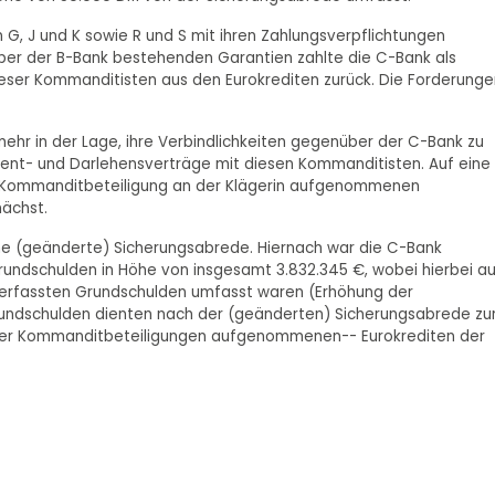
G, J und K sowie R und S mit ihren Zahlungsverpflichtungen
ber der B-Bank bestehenden Garantien zahlte die C-Bank als
ieser Kommanditisten aus den Eurokrediten zurück. Die Forderunge
ehr in der Lage, ihre Verbindlichkeiten gegenüber der C-Bank zu
rent- und Darlehensverträge mit diesen Kommanditisten. Auf eine
Kommanditbeteiligung an der Klägerin aufgenommenen
ächst.
ine (geänderte) Sicherungsabrede. Hiernach war die C-Bank
rundschulden in Höhe von insgesamt 3.832.345 €, wobei hierbei a
 erfassten Grundschulden umfasst waren (Erhöhung der
undschulden dienten nach der (geänderten) Sicherungsabrede zu
 der Kommanditbeteiligungen aufgenommenen-- Eurokrediten der