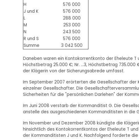
H
576 000
J und K
576 000
L
288 000
M
253 000
N
243 500
R und S
576 000
Summe
3 042 500
Daneben waren ein Kontokorrentkonto der Eheleute T u
Höchstbetrag 25.000 €; Nr. ...3, Höchstbetrag 735.000 €)
der Klägerin von der Sicherungsabrede umfasst.
Im September 2007 erörterten die Gesellschafter der K
einzelner Gesellschafter. Die Gesellschafterversammlun
Sicherheiten für die "persönlichen Darlehen" der Komman
Im Juni 2008 verstarb der Kommanditist G. Die Gesellsch
anstelle des ausgeschiedenen Kommanditisten in die 
Im November und Dezember 2008 kündigte die Klägeri
hinsichtlich des Kontokorrentkontos der Eheleute T und
der Kommanditisten J und K. Nachfolgend forderte die