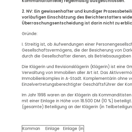
Kommanditanteile) regelmäßig ausgeschlossen.
2. NV: Ein gewissenhafter und kundiger Prozessbeteil
vorläufigen Einschätzung des Berichterstatters wid
Überraschungsentscheidung ist darin nicht zu erbli
Gründe:
I. Streitig ist, ob Aufwendungen einer Personengesel
Gesellschaftsvermögens, die der Besicherung von Darl
durch die Gesellschafter dienen, als Betriebsausgab
Die Klägerin und Revisionsklägerin (Klägerin) ist ein
Verwaltung von Immobilien aller Art ist. Das Aktivver
Immobilienkomplex in A-Stadt. Komplementärin ohne v
Einzelvertretungsberechtigter Geschäftsführer der Kom
Im Jahr 1998 waren an der Klägerin als Kommanditisten
mit einer Einlage in Höhe von 18.500 DM (10 %) beteilig
(gesamte) Beteiligung an der Klägerin (in Teilbeteili
Komman
Einlage
Einlage (in