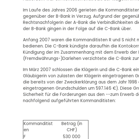
Im Laufe des Jahres 2006 gerieten die Kommanditisten 
gegenüber der B-Bank in Verzug. Aufgrund der gegenü
Rechtsnachfolgerin der A-Bank die Verbindlichkeiten d
der B-Bank gingen in der Folge auf die C-Bank über.
Anfang 2007 waren die Kommanditisten R und S nicht m
bedienen. Die C-Bank kündigte daraufhin die Kontokor
Kündigung der im Zusammenhang mit dem Erwerb der 
(Fremdwährungs-)Darlehen verzichtete die C-Bank zun
Im März 2007 schlossen die Klägerin und die C-Bank e
Gläubigerin von zulasten der Klägerin eingetragenen G
die bereits von der Zweckerklärung aus dem Jahr 1998
eingetragenen Grundschulden um 597.146 €). Diese Gr
Sicherheit für die Forderungen aus den --zum Erwerb
nachfolgend aufgeführten Kommanditisten:
Kommanditist
Betrag (in
en
CHF)
F
530 000