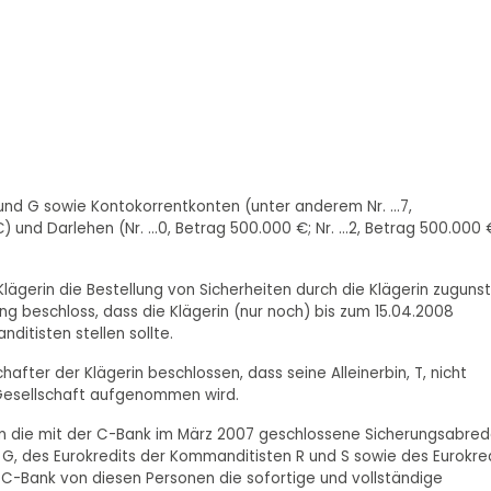
nd G sowie Kontokorrentkonten (unter anderem Nr. ...7,
 und Darlehen (Nr. ...0, Betrag 500.000 €; Nr. ...2, Betrag 500.000 
lägerin die Bestellung von Sicherheiten durch die Klägerin zuguns
g beschloss, dass die Klägerin (nur noch) bis zum 15.04.2008
ditisten stellen sollte.
after der Klägerin beschlossen, dass seine Alleinerbin, T, nicht
Gesellschaft aufgenommen wird.
n die mit der C-Bank im März 2007 geschlossene Sicherungsabre
 G, des Eurokredits der Kommanditisten R und S sowie des Eurokre
 C-Bank von diesen Personen die sofortige und vollständige