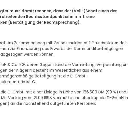
igter muss damit rechnen, dass der (Voll-)Senat einen der
erstreitenden Rechtsstandpunkt einnimmt; eine
cken (Bestätigung der Rechtsprechung).
lschaft im Zusammenhang mit Grundschulden auf Grundstücken des
ehen zur Finanzierung des Erwerbs der Kommanditbeteiligungen
en abgezogen werden können.
e GmbH & Co. KG, deren Gegenstand die Vermietung, Verpachtung un
mögen der Klägerin besteht im Wesentlichen aus einem
ermögensmäßige Beteiligung ist die B-GmbH.
plementärin ist C.
 die D-GmbH mit einer Einlage in Höhe von 166.500 DM (90 %) und 
t. Mit Vertrag vom 21.09.1998 verkaufte und übertrug die D-GmbH i
gungen) an die nachstehend aufgeführten Personen: