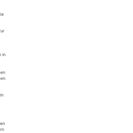
ie
Zur
 in
hen
ten.
In
nen
em