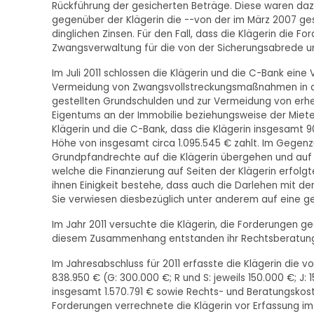
Rückführung der gesicherten Beträge. Diese waren dazu
gegenüber der Klägerin die --von der im März 2007 g
dinglichen Zinsen. Für den Fall, dass die Klägerin die 
Zwangsverwaltung für die von der Sicherungsabrede u
Im Juli 2011 schlossen die Klägerin und die C-Bank ein
Vermeidung von Zwangsvollstreckungsmaßnahmen in da
gestellten Grundschulden und zur Vermeidung von erhe
Eigentums an der Immobilie beziehungsweise der Miete
Klägerin und die C-Bank, dass die Klägerin insgesamt
Höhe von insgesamt circa 1.095.545 € zahlt. Im Gegen
Grundpfandrechte auf die Klägerin übergehen und auf
welche die Finanzierung auf Seiten der Klägerin erfolg
ihnen Einigkeit bestehe, dass auch die Darlehen mit den N
Sie verwiesen diesbezüglich unter anderem auf eine 
Im Jahr 2011 versuchte die Klägerin, die Forderungen g
diesem Zusammenhang entstanden ihr Rechtsberatungs
Im Jahresabschluss für 2011 erfasste die Klägerin die
838.950 € (G: 300.000 €; R und S: jeweils 150.000 €; J:
insgesamt 1.570.791 € sowie Rechts- und Beratungskos
Forderungen verrechnete die Klägerin vor Erfassung i