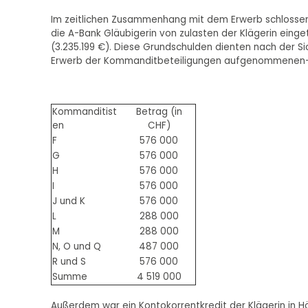
Im zeitlichen Zusammenhang mit dem Erwerb schlossen 
die A-Bank Gläubigerin von zulasten der Klägerin ein
(3.235.199 €). Diese Grundschulden dienten nach der S
Erwerb der Kommanditbeteiligungen aufgenommenen--
Kommanditist
Betrag (in
en
CHF)
F
576 000
G
576 000
H
576 000
I
576 000
J und K
576 000
L
288 000
M
288 000
N, O und Q
487 000
R und S
576 000
Summe
4 519 000
Außerdem war ein Kontokorrentkredit der Klägerin in 