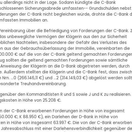
 allerdings nicht in der Lage. Sodann kündigte die C-Bank
eschlossenen Sicherungsabrede umfassten-- Grundschulden nebst
Forderungen der C-Bank nicht begleichen würde, drohte die C-Bank d
mfassten Immobilien an.
e Vereinbarung über die Befriedigung von Forderungen der C-Bank. 
s unbewegliche Vermögen der Klägerin aus den zur Sicherheit
blichen Nachteilen, insbesondere der Gefahr des Verlustes des
n aus der Gebrauchsüberlassung der Immobilie, vereinbarten die
 900.000 € auf die von der C-Bank geltend gemachten Forderungen
zug sollten die geltend gemachten Forderungen sowie sämtliche
 Anweisung der Klägerin an die D-Bank abgetreten werden, durch
te. Außerdem stellten die Klägerin und die C-Bank fest, dass zwisc
rn. ...0 (266.146,11 €) und ...2 (314.149,03 €) abgelöst werden soll
gesonderte Treuhandvereinbarung.
egenüber den Kommanditisten R und S sowie J und K zu realisieren. 
kosten in Höhe von 25.208 €.
 von der C-Bank erworbenen Forderungen in Höhe von insgesamt
 150.000 €; K 88.950 €), ein Darlehen der D-Bank in Höhe von
ten in Höhe von insgesamt 63.997 €. Die von der C-Bank erworbe
m Jahresabschluss mit einer Darlehensverbindlichkeit gegenüber d