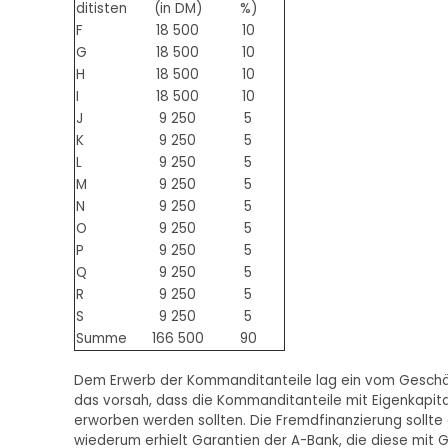
ditisten
(in DM)
%)
F
18 500
10
G
18 500
10
H
18 500
10
I
18 500
10
J
9 250
5
K
9 250
5
L
9 250
5
M
9 250
5
N
9 250
5
O
9 250
5
P
9 250
5
Q
9 250
5
R
9 250
5
S
9 250
5
Summe
166 500
90
Dem Erwerb der Kommanditanteile lag ein vom Geschäft
das vorsah, dass die Kommanditanteile mit Eigenkapita
erworben werden sollten. Die Fremdfinanzierung sollte
wiederum erhielt Garantien der A-Bank, die diese mit G