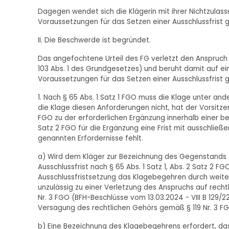
Dagegen wendet sich die Klägerin mit ihrer Nichtzulas
Voraussetzungen für das Setzen einer Ausschlussfrist 
II. Die Beschwerde ist begründet.
Das angefochtene Urteil des FG verletzt den Anspruch d
103 Abs. 1 des Grundgesetzes) und beruht damit auf ein
Voraussetzungen für das Setzen einer Ausschlussfrist ge
1. Nach § 65 Abs. 1 Satz 1 FGO muss die Klage unter 
die Klage diesen Anforderungen nicht, hat der Vorsitze
FGO zu der erforderlichen Ergänzung innerhalb einer b
Satz 2 FGO für die Ergänzung eine Frist mit ausschließ
genannten Erfordernisse fehlt.
a) Wird dem Kläger zur Bezeichnung des Gegenstands 
Ausschlussfrist nach § 65 Abs. 1 Satz 1, Abs. 2 Satz 2 
Ausschlussfristsetzung das Klagebegehren durch weiter
unzulässig zu einer Verletzung des Anspruchs auf rech
Nr. 3 FGO (BFH-Beschlüsse vom 13.03.2024 - VIII B 129/22, 
Versagung des rechtlichen Gehörs gemäß § 119 Nr. 3 F
b) Eine Bezeichnung des Klagebegehrens erfordert, das