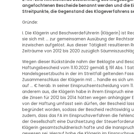
angefochtenen Bescheide benannt werden und die Ei
Streitpunkte, die Gegenstand des Klageverfahrens s
Gründe:
I. Die Klägerin und Beschwerdeführerin (Klägerin) ist R
sie sich mit ... zur gemeinsamen Ausübung der Rechts
inzwischen aufgelöst. Aus dieser Tätigkeit resultiere
Zeiträume von 2012 bis 2020 zuzüglich Säumniszuschläg
Wegen dieser Rückstände nahm der Beklagte und Besch
Haftungsbescheid vom 11.10.2022 gemäß § 191 Abs. 1 Satz
Handelsgesetzbuchs in der im Streitfall geltenden Fass
Zusammenschluss der Klägerin mit ... handle es sich u
auf ... € herab. In seiner Einspruchsentscheidung vom 1
anderem aus, die Klägerin habe in ihrem Einspruch ei
die Zinsen für 2012 bis 2014 hätten wegen anhängiger 
von der Haftung umfasst sein dürfen, der Bescheid las
begründet worden, sodass der Bescheid rechtswidrig u
zudem, dass das FA im Einspruchsverfahren die fehlen
der Gesellschaft eine Durchsetzung der Steuerforderun
Klägerin gesamtschuldnerisch hafte und die Inanspru
gewesen sei. Hierauf habe die Klägerin im Einspruchsve