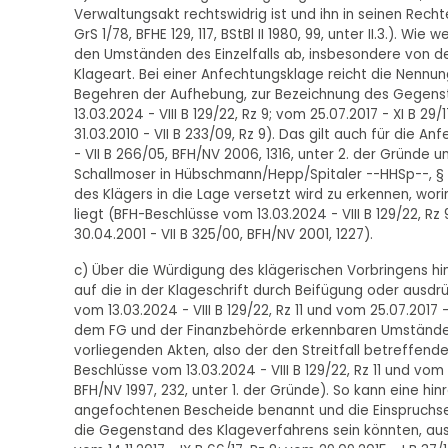
Verwaltungsakt rechtswidrig ist und ihn in seinen Rech
GrS 1/78, BFHE 129, 117, BStBl II 1980, 99, unter II.3.). W
den Umständen des Einzelfalls ab, insbesondere von d
Klageart. Bei einer Anfechtungsklage reicht die Nen
Begehren der Aufhebung, zur Bezeichnung des Gegenst
13.03.2024 - VIII B 129/22, Rz 9; vom 25.07.2017 - XI B 2
31.03.2010 - VII B 233/09, Rz 9). Das gilt auch für di
- VII B 266/05, BFH/NV 2006, 1316, unter 2. der Gründe un
Schallmoser in Hübschmann/Hepp/Spitaler --HHSp--, § 
des Klägers in die Lage versetzt wird zu erkennen, wor
liegt (BFH-Beschlüsse vom 13.03.2024 - VIII B 129/22, Rz
30.04.2001 - VII B 325/00, BFH/NV 2001, 1227).
c) Über die Würdigung des klägerischen Vorbringens hi
auf die in der Klageschrift durch Beifügung oder aus
vom 13.03.2024 - VIII B 129/22, Rz 11 und vom 25.07.2017 
dem FG und der Finanzbehörde erkennbaren Umstände ta
vorliegenden Akten, also der den Streitfall betreffende
Beschlüsse vom 13.03.2024 - VIII B 129/22, Rz 11 und vom 2
BFH/NV 1997, 232, unter 1. der Gründe). So kann eine 
angefochtenen Bescheide benannt und die Einspruchsen
die Gegenstand des Klageverfahrens sein könnten, au