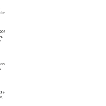
n
der
2006
e;
n
men,
e
die
e,