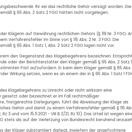
sungsbeschwerde. Ihr sei das rechtliche Gehör versagt worden. Die
gemäß § 65 Abs. 2 Satz 2 FGO hätten nicht vorgelegen.
er Klägerin auf Gewährung rechtlichen Gehörs (§ 119 Nr. 3 FGO, Ar
em Verfahrensfehler im Sinne von § 115 Abs. 2 Nr. 3 FGO. Die
mäß § 65 Abs. 1 Satz 1, Abs. 2 Satz 2 FGO lagen nicht vor.
anderem den Gegenstand des Klagebegehrens bezeichnen. Entsprich
nde oder der Berichterstatter den Kläger gemäß § 65 Abs. 2 Satz 1
estimmten Frist aufzufordern. Er kann dem Kläger gemäß § 65 Abs.
ender Wirkung setzen, wenn es an einem der in § 65 Abs. 1 Satz 1 F
des Klagebegehrens zu Unrecht oder nicht wirksam eine
FGO gesetzt oder bezeichnet er im Fall rechtmäßiger
e, fristgerechte Darlegungen, führt die Abweisung der Klage als
tliches Gehör und damit zu einem Verfahrensfehler gemäß § 115 Abs
Rz 3 und vom 15.11.2021 - VIII B 2/21, Rz 10). Das Urteil ist wegen ein
GO stets als auf der Verletzung von Bundesrecht beruhend anzuse
s der Kläger substantiiert darlegt, inwiefern der angefochtene