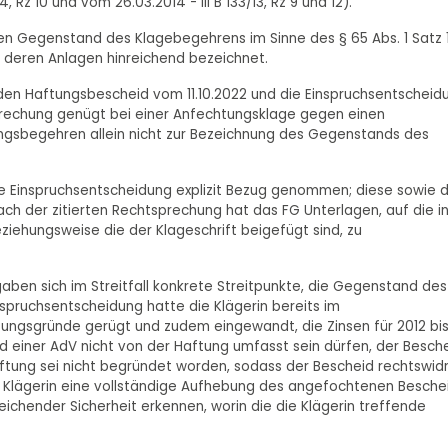
4, Rz 10 und vom 26.03.2014 - III B 133/13, Rz 9 und 12).
en Gegenstand des Klagebegehrens im Sinne des § 65 Abs. 1 Satz 
d deren Anlagen hinreichend bezeichnet.
t, den Haftungsbescheid vom 11.10.2022 und die Einspruchsentscheid
prechung genügt bei einer Anfechtungsklage gegen einen
ungsbegehren allein nicht zur Bezeichnung des Gegenstands des
 die Einspruchsentscheidung explizit Bezug genommen; diese sowie 
ch der zitierten Rechtsprechung hat das FG Unterlagen, auf die i
iehungsweise die der Klageschrift beigefügt sind, zu
aben sich im Streitfall konkrete Streitpunkte, die Gegenstand des
nspruchsentscheidung hatte die Klägerin bereits im
ungsgründe gerügt und zudem eingewandt, die Zinsen für 2012 bi
 einer AdV nicht von der Haftung umfasst sein dürfen, der Besch
ftung sei nicht begründet worden, sodass der Bescheid rechtswidr
e Klägerin eine vollständige Aufhebung des angefochtenen Besche
ichender Sicherheit erkennen, worin die die Klägerin treffende