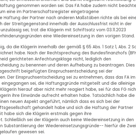
ht in Haftung genommen worden sei. Das FA habe zudem nicht beachte
 um eine im Partnerschaftsregister eingetragene
e Haftung der Partner nach anderen Maßstäben richte als bei ein
 der Streitgegenstand innerhalb der Ausschlussfrist nicht in der
zulässig sei, trat die Klägerin mit Schriftsatz vom 03.11.2023
hinderungsgründen eine Wiedereinsetzung in den vorigen Stand.
ig, da die Klägerin innerhalb der gemäß § 65 Abs. 1 Satz 1, Abs. 2 S
eichnet habe. Nach der Rechtsprechung des Bundesfinanzhofs (BF
eid gerichteten Anfechtungsklage nicht, lediglich den
scheidung zu benennen und deren Aufhebung zu beantragen. Dies
ageschrift beigefügten Einspruchsentscheidung sei der
sen. Der Einspruchsentscheidung sei zu entnehmen, dass das FA im
 eingegangen sei, die Haftungsgründe mitgeteilt und die alleinige
ägerin hierauf aber nicht mehr reagiert habe, sei für das FG nich
erin ihre Einwände aufrecht erhalten habe. Tatsächlich habe die
einen neuen Aspekt angeführt, nämlich dass es sich bei der
tsgesellschaft gehandelt habe und sich die Haftung der Partner
t habe sich die Klägerin erstmals gegen ihre
chließlich sei der Klägerin auch keine Wiedereinsetzung in den
n Substantiierung der Wiedereinsetzungsgründe-- hierfür die Zwe
gelaufen gewesen sei.