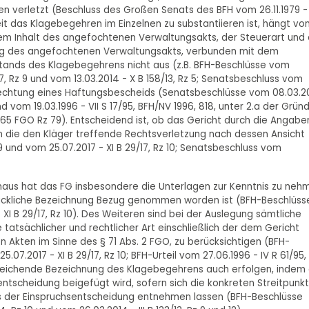
ten verletzt (Beschluss des Großen Senats des BFH vom 26.11.1979 -
ie weit das Klagebegehren im Einzelnen zu substantiieren ist, hängt vo
em Inhalt des angefochtenen Verwaltungsakts, der Steuerart und 
nung des angefochtenen Verwaltungsakts, verbunden mit dem
ands des Klagebegehrens nicht aus (z.B. BFH-Beschlüsse vom
9/17, Rz 9 und vom 13.03.2014 - X B 158/13, Rz 5; Senatsbeschluss vom
e Anfechtung eines Haftungsbescheids (Senatsbeschlüsse vom 08.03.
d vom 19.03.1996 - VII S 17/95, BFH/NV 1996, 818, unter 2.a der Gründ
65 FGO Rz 79). Entscheidend ist, ob das Gericht durch die Angabe
in die den Kläger treffende Rechtsverletzung nach dessen Ansicht
 9 und vom 25.07.2017 - XI B 29/17, Rz 10; Senatsbeschluss vom
naus hat das FG insbesondere die Unterlagen zur Kenntnis zu neh
drückliche Bezeichnung Bezug genommen worden ist (BFH-Beschlüss
- XI B 29/17, Rz 10). Des Weiteren sind bei der Auslegung sämtliche
tsächlicher und rechtlicher Art einschließlich der dem Gericht
n Akten im Sinne des § 71 Abs. 2 FGO, zu berücksichtigen (BFH-
5.07.2017 - XI B 29/17, Rz 10; BFH-Urteil vom 27.06.1996 - IV R 61/95,
hinreichende Bezeichnung des Klagebegehrens auch erfolgen, indem 
tscheidung beigefügt wird, sofern sich die konkreten Streitpunkt
s der Einspruchsentscheidung entnehmen lassen (BFH-Beschlüsse