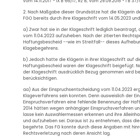
vom 14.11.2017 - IX B 66/17, Rz 8; vom 29.09.2015 - I B 37/1
2. Nach Maßgabe dieser Grundsätze hat die Klägerin d
FGO bereits durch ihre Klageschrift vom 14.05.2023 un
a) Zwar hat sie in der Klageschrift lediglich beantrag
vom 11.04.2023 aufzuheben. Nach der zitierten Rechts
Haftungsbescheid --wie im Streitfall-- dieses Aufheb
Klagebegehrens.
b) Jedoch hatte die Klägerin in ihrer Klageschrift auf
Haftungsbescheid waren der Klageschrift beigefügt. Na
der Klageschrift ausdrücklich Bezug genommen wird bez
berücksichtigen.
aa) Aus der Einspruchsentscheidung vom 11.04.2023 erg
Klageverfahrens sein konnten. Denn ausweislich der Ei
Einspruchsverfahren eine fehlende Benennung der Haft
2014 hätten wegen anhängiger Einspruchsverfahren und
lasse kein Auswahlermessen erkennen und ihre Alleinha
und aufzuheben sei. Daraus ist zu entnehmen, dass di
begehrte. Das FG konnte durch diese Angaben mit hinre
Rechtsverletzung nach deren Ansicht lag.