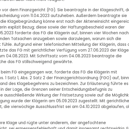
 vor dem Finanzgericht (FG). Sie beantragte in der Klageschrift, 
ntscheidung vom 11.04.2023 aufzuheben. Außerdem beantragte sie
, die Klagebegründung könne erst nach der Akteneinsicht eingerei
rin explizit Bezug; diese sowie der Haftungsbescheid waren der
05.2023 forderte das FG die Klägerin auf, binnen vier Wochen nach
nenden Tatsachen anzugeben sowie darzulegen, warum sich die
hle. Aufgrund einer telefonischen Mitteilung der Klägerin, dass 
etzte das FG mit gerichtlicher Verfügung vom 27.06.2023 der Kläge
zum 04.08.2023. Mit Schriftsatz vom 04.08.2023 beantragte die
lche das FG stillschweigend gewährte.
 beim FG eingegangen war, forderte das FG die Klägerin mit
 1 Satz 1, Abs. 2 Satz 2 der Finanzgerichtsordnung (FGO) auf, bin
nd des Klagebegehrens zu bezeichnen. Zur Erläuterung führte es
 in der Lage, die Grenzen seiner Entscheidungsbefugnis zu
ie ausschließende Wirkung der Fristsetzung sowie auf die Möglichk
gung wurde der Klägerin am 05.09.2023 zugestellt. Mit gerichtliche
t, die vierwöchige Ausschlussfrist sei am 04.10.2023 abgelaufen, 
n ihre Klage und rügte unter anderem, der angefochtene
ht, sei ermessensfehlerhaft und damit insgesamt rechtswidrig. E