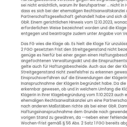
sei nicht ersichtlich, warum ihr Berufspartner ... nic
dass es sich bei der ehemaligen Rechtsanwaltskanzlei
Partnerschaftsgesellschaft gehandelt habe und sich di
GbR. Einem gerichtlichen Hinweis vom 12.10.2023, wonach
erforderlichen Weise bezeichnet worden und die Klage un
entgegen und beantragte zudem unter Angabe von Ver
Das FG wies die Klage ab. Es hielt die Klage für unzuläss
2 FGO gesetzten Frist den Streitgegenstand nicht bez
genüge es hierfür bei einer gegen einen Haftungsbesch
angefochtenen Verwaltungsakt und die Einspruchsent
gelte auch für Haftungsbescheide. Auch aus der der Kl
Streitgegenstand nicht zweifelsfrei zu erkennen gewe
Einspruchsverfahren auf die Einwendungen der Klägerin
Inanspruchnahme der Klägerin begründet habe. Da die Kl
erkennbar gewesen, ob und in welchem Umfang die Kläg
Klägerin in ihrer Klagebegründung vom 11.10.2023 auch 
ehemaligen Rechtsanwaltskanzlei um eine Partnerschaf
nach anderen Maßstäben richte als bei einer GbR. Dami
Haftungsinanspruchnahme dem Grunde nach gewendet. S
vorigen Stand zu gewähren, da --neben einer fehlende
Wochen-Frist gemäß § 56 Abs. 2 Satz 1 FGO bereits ab