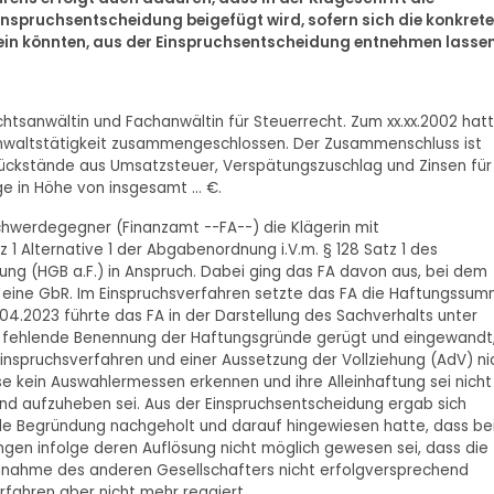
nspruchsentscheidung beigefügt wird, sofern sich die konkret
ein könnten, aus der Einspruchsentscheidung entnehmen lassen
echtsanwältin und Fachanwältin für Steuerrecht. Zum xx.xx.2002 hat
anwaltstätigkeit zusammengeschlossen. Der Zusammenschluss ist
n Rückstände aus Umsatzsteuer, Verspätungszuschlag und Zinsen für
e in Höhe von insgesamt ... €.
werdegegner (Finanzamt --FA--) die Klägerin mit
 1 Alternative 1 der Abgabenordnung i.V.m. § 128 Satz 1 des
ung (HGB a.F.) in Anspruch. Dabei ging das FA davon aus, bei dem
m eine GbR. Im Einspruchsverfahren setzte das FA die Haftungssu
1.04.2023 führte das FA in der Darstellung des Sachverhalts unter
ne fehlende Benennung der Haftungsgründe gerügt und eingewandt
Einspruchsverfahren und einer Aussetzung der Vollziehung (AdV) ni
se kein Auswahlermessen erkennen und ihre Alleinhaftung sei nicht
nd aufzuheben sei. Aus der Einspruchsentscheidung ergab sich
de Begründung nachgeholt und darauf hingewiesen hatte, dass be
gen infolge deren Auflösung nicht möglich gewesen sei, dass die
chnahme des anderen Gesellschafters nicht erfolgversprechend
rfahren aber nicht mehr reagiert.