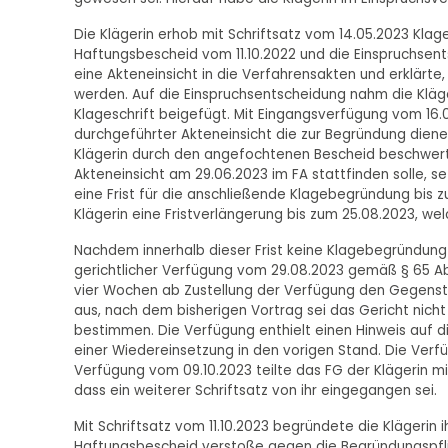
Die Klägerin erhob mit Schriftsatz vom 14.05.2023 Klage
Haftungsbescheid vom 11.10.2022 und die Einspruchse
eine Akteneinsicht in die Verfahrensakten und erklärte
werden. Auf die Einspruchsentscheidung nahm die Kläge
Klageschrift beigefügt. Mit Eingangsverfügung vom 16.
durchgeführter Akteneinsicht die zur Begründung die
Klägerin durch den angefochtenen Bescheid beschwert fü
Akteneinsicht am 29.06.2023 im FA stattfinden solle, s
eine Frist für die anschließende Klagebegründung bis 
Klägerin eine Fristverlängerung bis zum 25.08.2023, we
Nachdem innerhalb dieser Frist keine Klagebegründung
gerichtlicher Verfügung vom 29.08.2023 gemäß § 65 Abs.
vier Wochen ab Zustellung der Verfügung den Gegensta
aus, nach dem bisherigen Vortrag sei das Gericht nicht
bestimmen. Die Verfügung enthielt einen Hinweis auf d
einer Wiedereinsetzung in den vorigen Stand. Die Verfü
Verfügung vom 09.10.2023 teilte das FG der Klägerin mi
dass ein weiterer Schriftsatz von ihr eingegangen sei.
Mit Schriftsatz vom 11.10.2023 begründete die Klägeri
Haftungsbescheid verstoße gegen die Begründungspflic