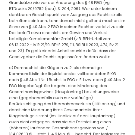
Grundsätze wie vor der Änderung des § 48 FGO (vgl.
BTDrucks 20/9782 (neu), S. 204, 206). Wer unter keinem
denkbaren Gesichtspunkt vom Ausgang des Rechtsstreits
betroffen sein kann, kann danach nicht geltend machen, im
Sinne von § 40 Abs. 2 FGO in seinen Rechten verletzt zu sein.
Das betrifft etwa eine nicht am Gewinn und Verlust
beteiligte Komplementär-GmbH (z.B. BFH-Urteil vom
06.12.2022 - IV R 21/19, BFHE 279, 111, BStBl II 2023, 474, Rz 21
und 23). Es gibt keinerlei Anhaltspunkte dafür, dass der
Gesetzgeber die Rechtslage insofern ändern wollte.
c) Demnach ist die Klägerin zu 2. als ehemalige
Kommanditistin der liquidationslos vollbeendeten R KG
nach § 48 Abs. 1 Nr. 1 Buchst. b FGO n.F. bzw. nach § 40 Abs. 2
FGO klagebefugt. Sie begehrt eine Minderung des
Gesamthandsgewinns (Hauptantrag) beziehungsweise
eine (gegebenenfalls auch nur vorläufige)
Berücksichtigung des Übernahmeverlusts (Hilfsantrag) und
damit eine Minderung ihres Gewinnanteils. Ihrer
Klagebefugnis steht (im Hinblick auf den Hauptantrag)
auch nicht entgegen, dass sie die Feststellung eines
(höheren) laufenden Gesamthandsgewinns von ./.
134.026,13 € --statt ./. 4,9 Mio. €-- begehrt. Der festgestellte