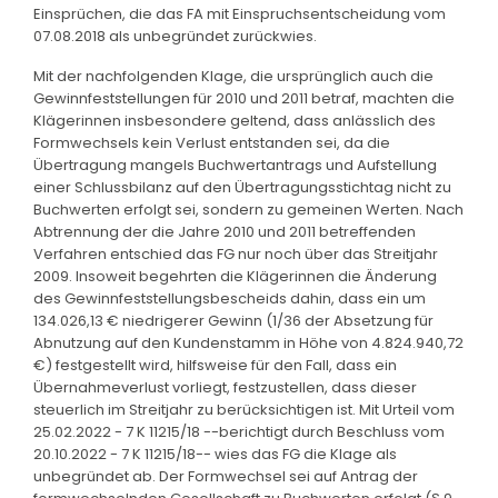
Einsprüchen, die das FA mit Einspruchsentscheidung vom
07.08.2018 als unbegründet zurückwies.
Mit der nachfolgenden Klage, die ursprünglich auch die
Gewinnfeststellungen für 2010 und 2011 betraf, machten die
Klägerinnen insbesondere geltend, dass anlässlich des
Formwechsels kein Verlust entstanden sei, da die
Übertragung mangels Buchwertantrags und Aufstellung
einer Schlussbilanz auf den Übertragungsstichtag nicht zu
Buchwerten erfolgt sei, sondern zu gemeinen Werten. Nach
Abtrennung der die Jahre 2010 und 2011 betreffenden
Verfahren entschied das FG nur noch über das Streitjahr
2009. Insoweit begehrten die Klägerinnen die Änderung
des Gewinnfeststellungsbescheids dahin, dass ein um
134.026,13 € niedrigerer Gewinn (1/36 der Absetzung für
Abnutzung auf den Kundenstamm in Höhe von 4.824.940,72
€) festgestellt wird, hilfsweise für den Fall, dass ein
Übernahmeverlust vorliegt, festzustellen, dass dieser
steuerlich im Streitjahr zu berücksichtigen ist. Mit Urteil vom
25.02.2022 - 7 K 11215/18 --berichtigt durch Beschluss vom
20.10.2022 - 7 K 11215/18-- wies das FG die Klage als
unbegründet ab. Der Formwechsel sei auf Antrag der