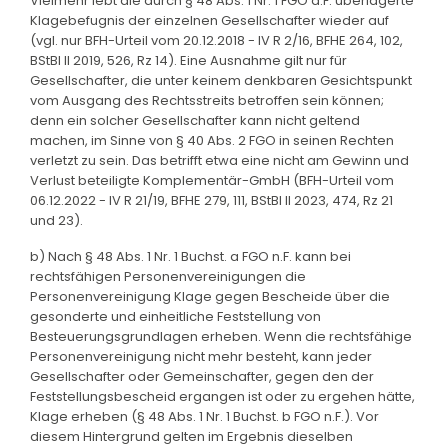
Vielmehr lebt die durch § 48 Abs. 1 Nr. 1 FGO a.F. überlagerte
Klagebefugnis der einzelnen Gesellschafter wieder auf
(vgl. nur BFH-Urteil vom 20.12.2018 - IV R 2/16, BFHE 264, 102,
BStBl II 2019, 526, Rz 14). Eine Ausnahme gilt nur für
Gesellschafter, die unter keinem denkbaren Gesichtspunkt
vom Ausgang des Rechtsstreits betroffen sein können;
denn ein solcher Gesellschafter kann nicht geltend
machen, im Sinne von § 40 Abs. 2 FGO in seinen Rechten
verletzt zu sein. Das betrifft etwa eine nicht am Gewinn und
Verlust beteiligte Komplementär-GmbH (BFH-Urteil vom
06.12.2022 - IV R 21/19, BFHE 279, 111, BStBl II 2023, 474, Rz 21
und 23).
b) Nach § 48 Abs. 1 Nr. 1 Buchst. a FGO n.F. kann bei
rechtsfähigen Personenvereinigungen die
Personenvereinigung Klage gegen Bescheide über die
gesonderte und einheitliche Feststellung von
Besteuerungsgrundlagen erheben. Wenn die rechtsfähige
Personenvereinigung nicht mehr besteht, kann jeder
Gesellschafter oder Gemeinschafter, gegen den der
Feststellungsbescheid ergangen ist oder zu ergehen hätte,
Klage erheben (§ 48 Abs. 1 Nr. 1 Buchst. b FGO n.F.). Vor
diesem Hintergrund gelten im Ergebnis dieselben