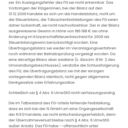
sei. Ein Auslegungsfehler des FG sei nicht erkennbar. Das
Vorbringen der Klägerinnen, bei der Bilanz auf den
31.12.2009 handele es sich um die Handelsbilanz, nicht um
die Steuerbilanz, die Tatsachenfeststellungen des FG seien
daher lückenhaft, sei nicht nachvollziehbar. Der in der Bilanz
ausgewiesene Gewinn in Höhe von 186.188 € sei ohne
Änderung im Körperschaftsteuerbescheid für 2009 als
Steuerbilanzgewinn berücksichtigt worden. Eine
Übertragungsbilanz sei weder im Veranlagungsverfahren
noch während der Betriebsprüfung vorgelegt worden. Da
eine derartige Bilanz aber existiere (s. Abschn. III Nr. 2 des
Umwandlungsbeschlusses), verstoße die Schlussfolgerung
des FG, die Übertragungsbilanz sei mit der einzigen
vorliegenden Bilanz identisch, nicht gegen allgemeine
Denkgesetze oder Erfahrungssätze.
Schließlich sei § 4 Abs. 6 UmwStG nicht verfassungswidrig.
Die im Tatbestand des FG-Urteils fehlende Feststellung,
dass es sich bei der N GmbH um eine Organgesellschaft
der N KG handele, sei nicht entscheidungserheblich, denn
der Übernahmeverlust bleibe nach § 4 Abs. 6 UmwStG
außer Ansatz. Das FG habe --offensichtlich unter