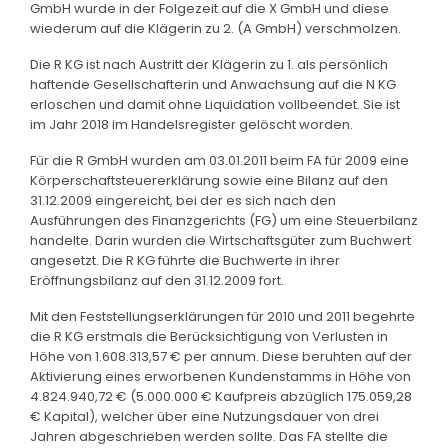
GmbH wurde in der Folgezeit auf die X GmbH und diese
wiederum auf die Klägerin zu 2. (A GmbH) verschmolzen.
Die R KG ist nach Austritt der Klägerin zu 1. als persönlich
haftende Gesellschafterin und Anwachsung auf die N KG
erloschen und damit ohne Liquidation vollbeendet. Sie ist
im Jahr 2018 im Handelsregister gelöscht worden.
Für die R GmbH wurden am 03.01.2011 beim FA für 2009 eine
Körperschaftsteuererklärung sowie eine Bilanz auf den
31.12.2009 eingereicht, bei der es sich nach den
Ausführungen des Finanzgerichts (FG) um eine Steuerbilanz
handelte. Darin wurden die Wirtschaftsgüter zum Buchwert
angesetzt. Die R KG führte die Buchwerte in ihrer
Eröffnungsbilanz auf den 31.12.2009 fort.
Mit den Feststellungserklärungen für 2010 und 2011 begehrte
die R KG erstmals die Berücksichtigung von Verlusten in
Höhe von 1.608.313,57 € per annum. Diese beruhten auf der
Aktivierung eines erworbenen Kundenstamms in Höhe von
4.824.940,72 € (5.000.000 € Kaufpreis abzüglich 175.059,28
€ Kapital), welcher über eine Nutzungsdauer von drei
Jahren abgeschrieben werden sollte. Das FA stellte die