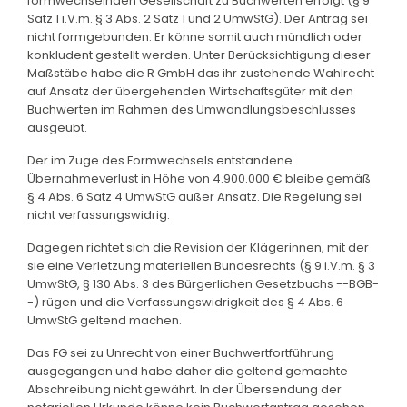
formwechselnden Gesellschaft zu Buchwerten erfolgt (§ 9
Satz 1 i.V.m. § 3 Abs. 2 Satz 1 und 2 UmwStG). Der Antrag sei
nicht formgebunden. Er könne somit auch mündlich oder
konkludent gestellt werden. Unter Berücksichtigung dieser
Maßstäbe habe die R GmbH das ihr zustehende Wahlrecht
auf Ansatz der übergehenden Wirtschaftsgüter mit den
Buchwerten im Rahmen des Umwandlungsbeschlusses
ausgeübt.
Der im Zuge des Formwechsels entstandene
Übernahmeverlust in Höhe von 4.900.000 € bleibe gemäß
§ 4 Abs. 6 Satz 4 UmwStG außer Ansatz. Die Regelung sei
nicht verfassungswidrig.
Dagegen richtet sich die Revision der Klägerinnen, mit der
sie eine Verletzung materiellen Bundesrechts (§ 9 i.V.m. § 3
UmwStG, § 130 Abs. 3 des Bürgerlichen Gesetzbuchs --BGB-
-) rügen und die Verfassungswidrigkeit des § 4 Abs. 6
UmwStG geltend machen.
Das FG sei zu Unrecht von einer Buchwertfortführung
ausgegangen und habe daher die geltend gemachte
Abschreibung nicht gewährt. In der Übersendung der