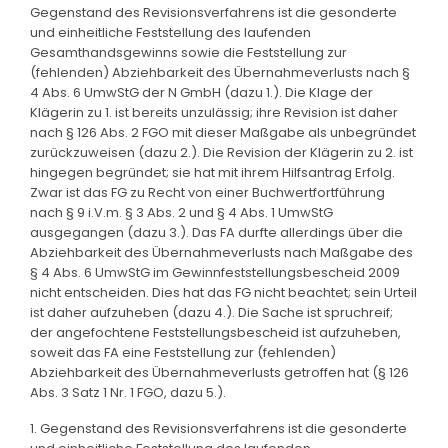
Gegenstand des Revisionsverfahrens ist die gesonderte
und einheitliche Feststellung des laufenden
Gesamthandsgewinns sowie die Feststellung zur
(fehlenden) Abziehbarkeit des Übernahmeverlusts nach §
4 Abs. 6 UmwStG der N GmbH (dazu 1.). Die Klage der
Klägerin zu 1. ist bereits unzulässig; ihre Revision ist daher
nach § 126 Abs. 2 FGO mit dieser Maßgabe als unbegründet
zurückzuweisen (dazu 2.). Die Revision der Klägerin zu 2. ist
hingegen begründet; sie hat mit ihrem Hilfsantrag Erfolg.
Zwar ist das FG zu Recht von einer Buchwertfortführung
nach § 9 i.V.m. § 3 Abs. 2 und § 4 Abs. 1 UmwStG
ausgegangen (dazu 3.). Das FA durfte allerdings über die
Abziehbarkeit des Übernahmeverlusts nach Maßgabe des
§ 4 Abs. 6 UmwStG im Gewinnfeststellungsbescheid 2009
nicht entscheiden. Dies hat das FG nicht beachtet; sein Urteil
ist daher aufzuheben (dazu 4.). Die Sache ist spruchreif;
der angefochtene Feststellungsbescheid ist aufzuheben,
soweit das FA eine Feststellung zur (fehlenden)
Abziehbarkeit des Übernahmeverlusts getroffen hat (§ 126
Abs. 3 Satz 1 Nr. 1 FGO, dazu 5.).
1. Gegenstand des Revisionsverfahrens ist die gesonderte