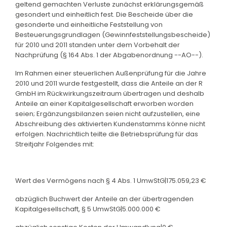
geltend gemachten Verluste zunächst erklärungsgemäß
gesondert und einheitlich fest. Die Bescheide über die
gesonderte und einheitliche Feststellung von
Besteuerungsgrundlagen (Gewinnfeststellungsbescheide)
für 2010 und 2011 standen unter dem Vorbehalt der
Nachprüfung (§ 164 Abs. 1 der Abgabenordnung --AO--).
Im Rahmen einer steuerlichen Außenprüfung für die Jahre
2010 und 2011 wurde festgestellt, dass die Anteile an der R
GmbH im Rückwirkungszeitraum übertragen und deshalb
Anteile an einer Kapitalgesellschaft erworben worden
seien; Ergänzungsbilanzen seien nicht aufzustellen, eine
Abschreibung des aktivierten Kundenstamms könne nicht
erfolgen. Nachrichtlich teilte die Betriebsprüfung für das
Streitjahr Folgendes mit:
Wert des Vermögens nach § 4 Abs. 1 UmwStG|175.059,23 €
abzüglich Buchwert der Anteile an der übertragenden
Kapitalgesellschaft, § 5 UmwStG|5.000.000 €