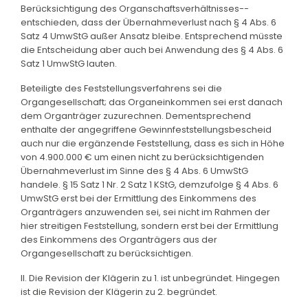
Berücksichtigung des Organschaftsverhältnisses--
entschieden, dass der Übernahmeverlust nach § 4 Abs. 6
Satz 4 UmwStG außer Ansatz bleibe. Entsprechend müsste
die Entscheidung aber auch bei Anwendung des § 4 Abs. 6
Satz 1 UmwStG lauten.
Beteiligte des Feststellungsverfahrens sei die
Organgesellschaft; das Organeinkommen sei erst danach
dem Organträger zuzurechnen. Dementsprechend
enthalte der angegriffene Gewinnfeststellungsbescheid
auch nur die ergänzende Feststellung, dass es sich in Höhe
von 4.900.000 € um einen nicht zu berücksichtigenden
Übernahmeverlust im Sinne des § 4 Abs. 6 UmwStG
handele. § 15 Satz 1 Nr. 2 Satz 1 KStG, demzufolge § 4 Abs. 6
UmwStG erst bei der Ermittlung des Einkommens des
Organträgers anzuwenden sei, sei nicht im Rahmen der
hier streitigen Feststellung, sondern erst bei der Ermittlung
des Einkommens des Organträgers aus der
Organgesellschaft zu berücksichtigen.
II. Die Revision der Klägerin zu 1. ist unbegründet. Hingegen
ist die Revision der Klägerin zu 2. begründet.