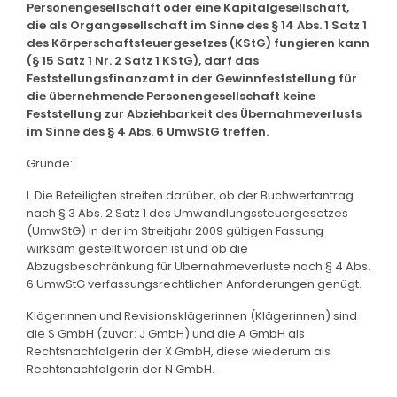
Personengesellschaft oder eine Kapitalgesellschaft,
die als Organgesellschaft im Sinne des § 14 Abs. 1 Satz 1
des Körperschaftsteuergesetzes (KStG) fungieren kann
(§ 15 Satz 1 Nr. 2 Satz 1 KStG), darf das
Feststellungsfinanzamt in der Gewinnfeststellung für
die übernehmende Personengesellschaft keine
Feststellung zur Abziehbarkeit des Übernahmeverlusts
im Sinne des § 4 Abs. 6 UmwStG treffen.
Gründe:
I. Die Beteiligten streiten darüber, ob der Buchwertantrag
nach § 3 Abs. 2 Satz 1 des Umwandlungssteuergesetzes
(UmwStG) in der im Streitjahr 2009 gültigen Fassung
wirksam gestellt worden ist und ob die
Abzugsbeschränkung für Übernahmeverluste nach § 4 Abs.
6 UmwStG verfassungsrechtlichen Anforderungen genügt.
Klägerinnen und Revisionsklägerinnen (Klägerinnen) sind
die S GmbH (zuvor: J GmbH) und die A GmbH als
Rechtsnachfolgerin der X GmbH, diese wiederum als
Rechtsnachfolgerin der N GmbH.