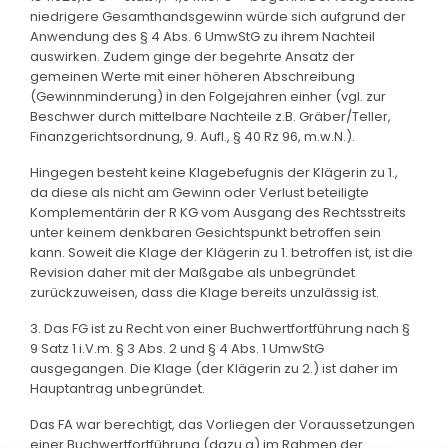
niedrigere Gesamthandsgewinn würde sich aufgrund der
Anwendung des § 4 Abs. 6 UmwStG zu ihrem Nachteil
auswirken. Zudem ginge der begehrte Ansatz der
gemeinen Werte mit einer höheren Abschreibung
(Gewinnminderung) in den Folgejahren einher (vgl. zur
Beschwer durch mittelbare Nachteile z.B. Gräber/Teller,
Finanzgerichtsordnung, 9. Aufl., § 40 Rz 96, m.w.N.).
Hingegen besteht keine Klagebefugnis der Klägerin zu 1.,
da diese als nicht am Gewinn oder Verlust beteiligte
Komplementärin der R KG vom Ausgang des Rechtsstreits
unter keinem denkbaren Gesichtspunkt betroffen sein
kann. Soweit die Klage der Klägerin zu 1. betroffen ist, ist die
Revision daher mit der Maßgabe als unbegründet
zurückzuweisen, dass die Klage bereits unzulässig ist.
3. Das FG ist zu Recht von einer Buchwertfortführung nach §
9 Satz 1 i.V.m. § 3 Abs. 2 und § 4 Abs. 1 UmwStG
ausgegangen. Die Klage (der Klägerin zu 2.) ist daher im
Hauptantrag unbegründet.
Das FA war berechtigt, das Vorliegen der Voraussetzungen
einer Buchwertfortführung (dazu a) im Rahmen der