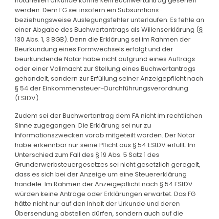
notariellen Urkunde könne kein Buchwertantrag gesehen
werden. Dem FG sei insofern ein Subsumtions-
beziehungsweise Auslegungsfehler unterlaufen. Es fehle an
einer Abgabe des Buchwertantrags als Willenserklärung (§
130 Abs. 1, 3 BGB). Denn die Erklärung sei im Rahmen der
Beurkundung eines Formwechsels erfolgt und der
beurkundende Notar habe nicht aufgrund eines Auftrags
oder einer Vollmacht zur Stellung eines Buchwertantrags
gehandelt, sondern zur Erfüllung seiner Anzeigepflicht nach
§ 54 der Einkommensteuer-Durchführungsverordnung
(EStDV).
Zudem sei der Buchwertantrag dem FA nicht im rechtlichen
Sinne zugegangen. Die Erklärung sei nur zu
Informationszwecken vorab mitgeteilt worden. Der Notar
habe erkennbar nur seine Pflicht aus § 54 EStDV erfüllt. Im
Unterschied zum Fall des § 19 Abs. 5 Satz 1 des
Grunderwerbsteuergesetzes sei nicht gesetzlich geregelt,
dass es sich bei der Anzeige um eine Steuererklärung
handele. Im Rahmen der Anzeigepflicht nach § 54 EStDV
würden keine Anträge oder Erklärungen erwartet. Das FG
hätte nicht nur auf den Inhalt der Urkunde und deren
Übersendung abstellen dürfen, sondern auch auf die