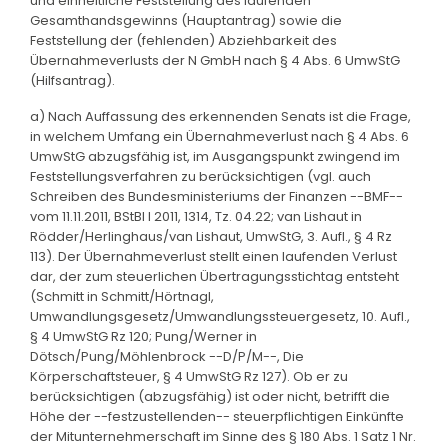
und einheitliche Feststellung des laufenden
Gesamthandsgewinns (Hauptantrag) sowie die
Feststellung der (fehlenden) Abziehbarkeit des
Übernahmeverlusts der N GmbH nach § 4 Abs. 6 UmwStG
(Hilfsantrag).
a) Nach Auffassung des erkennenden Senats ist die Frage,
in welchem Umfang ein Übernahmeverlust nach § 4 Abs. 6
UmwStG abzugsfähig ist, im Ausgangspunkt zwingend im
Feststellungsverfahren zu berücksichtigen (vgl. auch
Schreiben des Bundesministeriums der Finanzen --BMF--
vom 11.11.2011, BStBl I 2011, 1314, Tz. 04.22; van Lishaut in
Rödder/Herlinghaus/van Lishaut, UmwStG, 3. Aufl., § 4 Rz
113). Der Übernahmeverlust stellt einen laufenden Verlust
dar, der zum steuerlichen Übertragungsstichtag entsteht
(Schmitt in Schmitt/Hörtnagl,
Umwandlungsgesetz/Umwandlungssteuergesetz, 10. Aufl.,
§ 4 UmwStG Rz 120; Pung/Werner in
Dötsch/Pung/Möhlenbrock --D/P/M--, Die
Körperschaftsteuer, § 4 UmwStG Rz 127). Ob er zu
berücksichtigen (abzugsfähig) ist oder nicht, betrifft die
Höhe der --festzustellenden-- steuerpflichtigen Einkünfte
der Mitunternehmerschaft im Sinne des § 180 Abs. 1 Satz 1 Nr.