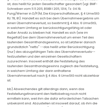
ist, das heißt für jeden Gesellschafter gesondert (vgl. BMF-
Schreiben vom 11.11.2011, BStBl I 2011, 1314, Tz. 04.19;
Pung/Werner in D/P/M, Die Körperschaftsteuer, § 4 UmwStG
Rz 78, 81). Handelt es sich bei dem Übernahmeergebnis um
einen Übernahmeverlust, so bestimmt § 4 Abs. 6 UmwStG,
in welchem Umfang er berücksichtigungsfähig ist oder
außer Ansatz zu bleiben hat. Handelt es sich (wie im
Regelfall) bei dem Übernahmeverlust um einen Teil des
laufenden Gesamthandsgewinns, so ist Letzterer danach
grundsätzlich "netto" --das heißt unter Berücksichtigung
(nur) des abzugsfähigen Teils des Übernahmeverlusts--
festzustellen und den einzelnen Gesellschaftern
zuzurechnen. Insoweit enthält die Feststellung des
laufenden Gesamthandsgewinns zugleich die Feststellung,
in welchem Umfang der darin enthaltene
Übernahmeverlust nach § 4 Abs. 6 UmwStG nicht abziehbar
ist.
bb) Abweichendes gilt allerdings dann, wenn das
Feststellungsfinanzamt den Nettobetrag noch nicht
ermitteln kann, weil ihm die dafür erforderlichen Tatsachen
unbekannt sind. Abzustellen ist insoweit darauf, ob ihm die