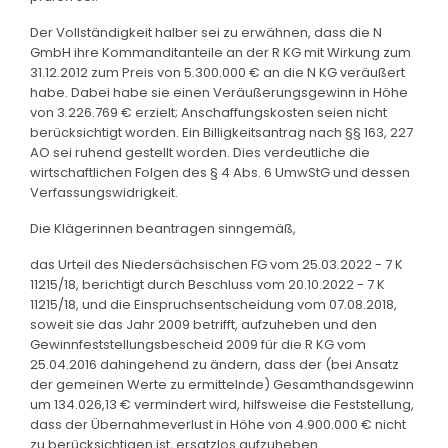
Der Vollständigkeit halber sei zu erwähnen, dass die N
GmbH ihre Kommanditanteile an der R KG mit Wirkung zum
31.12.2012 zum Preis von 5.300.000 € an die N KG veräußert
habe. Dabei habe sie einen Veräußerungsgewinn in Höhe
von 3.226.769 € erzielt; Anschaffungskosten seien nicht
berücksichtigt worden. Ein Billigkeitsantrag nach §§ 163, 227
AO sei ruhend gestellt worden. Dies verdeutliche die
wirtschaftlichen Folgen des § 4 Abs. 6 UmwStG und dessen
Verfassungswidrigkeit.
Die Klägerinnen beantragen sinngemäß,
das Urteil des Niedersächsischen FG vom 25.03.2022 - 7 K
11215/18, berichtigt durch Beschluss vom 20.10.2022 - 7 K
11215/18, und die Einspruchsentscheidung vom 07.08.2018,
soweit sie das Jahr 2009 betrifft, aufzuheben und den
Gewinnfeststellungsbescheid 2009 für die R KG vom
25.04.2016 dahingehend zu ändern, dass der (bei Ansatz
der gemeinen Werte zu ermittelnde) Gesamthandsgewinn
um 134.026,13 € vermindert wird, hilfsweise die Feststellung,
dass der Übernahmeverlust in Höhe von 4.900.000 € nicht
zu berücksichtigen ist, ersatzlos aufzuheben.