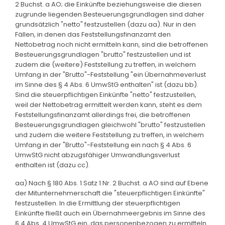
2 Buchst. a AO; die Einkünfte beziehungsweise die diesen
zugrunde liegenden Besteuerungsgrundlagen sind daher
grundsätzlich "netto" festzustellen (dazu aa). Nur in den
Fällen, in denen das Feststellungsfinanzamt den
Nettobetrag noch nicht ermitteln kann, sind die betroffenen
Besteuerungsgrundlagen "brutto" festzustellen und ist
zudem die (weitere) Feststellung zu treffen, in welchem
Umfang in der "Brutto"-Feststellung "ein Übernahmeverlust
im Sinne des § 4 Abs. 6 UmwStG enthalten" ist (dazu bb).
Sind die steuerpflichtigen Einkünfte "netto" festzustellen,
weil der Nettobetrag ermittelt werden kann, steht es dem
Feststellungsfinanzamt allerdings frei, die betroffenen
Besteuerungsgrundlagen gleichwohl "brutto" festzustellen
und zudem die weitere Feststellung zu treffen, in welchem
Umfang in der "Brutto"-Feststellung ein nach § 4 Abs. 6
UmwStG nicht abzugsfähiger Umwandlungsverlust
enthalten ist (dazu cc).
aa) Nach § 180 Abs. 1 Satz 1 Nr. 2 Buchst. a AO sind auf Ebene
der Mitunternehmerschaft die "steuerpflichtigen Einkünfte"
festzustellen. In die Ermittlung der steuerpflichtigen
Einkünfte fließt auch ein Übernahmeergebnis im Sinne des
§ 4 Abs. 4 UmwStG ein, das personenbezogen zu ermitteln