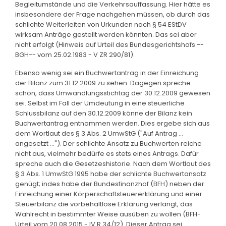
Begleitumstände und die Verkehrsauffassung. Hier hätte es
insbesondere der Frage nachgehen müssen, ob durch das
schlichte Weiterleiten von Urkunden nach § 54 EStDV
wirksam Anträge gestellt werden könnten. Das sei aber
nicht erfolgt (Hinweis auf Urteil des Bundesgerichtshofs --
BGH-- vom 25.02.1983 - V ZR 290/81).
Ebenso wenig sei ein Buchwertantrag in der Einreichung
der Bilanz zum 31.12.2009 zu sehen. Dagegen spreche
schon, dass Umwandlungsstichtag der 30.12.2009 gewesen
sei. Selbst im Fall der Umdeutung in eine steuerliche
Schlussbilanz auf den 30.12.2009 könne der Bilanz kein
Buchwertantrag entnommen werden. Dies ergebe sich aus
dem Wortlaut des § 3 Abs. 2 UmwStG ("Auf Antrag ...
angesetzt ..."). Der schlichte Ansatz zu Buchwerten reiche
nicht aus, vielmehr bedürfe es stets eines Antrags. Dafür
spreche auch die Gesetzeshistorie. Nach dem Wortlaut des
§ 3 Abs. 1 UmwStG 1995 habe der schlichte Buchwertansatz
genügt; indes habe der Bundesfinanzhof (BFH) neben der
Einreichung einer Körperschaftsteuererklärung und einer
Steuerbilanz die vorbehaltlose Erklärung verlangt, das
Wahlrecht in bestimmter Weise ausüben zu wollen (BFH-
Urteil vom 20.08.2015 - IV R 34/12). Dieser Antrag sei