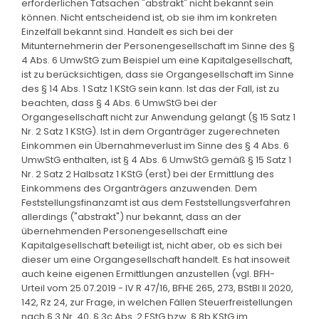
erforderlichen Tatsachen "abstrakt" nicht bekannt sein
können. Nicht entscheidend ist, ob sie ihm im konkreten
Einzelfall bekannt sind. Handelt es sich bei der
Mitunternehmerin der Personengesellschaft im Sinne des §
4 Abs. 6 UmwStG zum Beispiel um eine Kapitalgesellschaft,
ist zu berücksichtigen, dass sie Organgesellschaft im Sinne
des § 14 Abs. 1 Satz 1 KStG sein kann. Ist das der Fall, ist zu
beachten, dass § 4 Abs. 6 UmwStG bei der
Organgesellschaft nicht zur Anwendung gelangt (§ 15 Satz 1
Nr. 2 Satz 1 KStG). Ist in dem Organträger zugerechneten
Einkommen ein Übernahmeverlust im Sinne des § 4 Abs. 6
UmwStG enthalten, ist § 4 Abs. 6 UmwStG gemäß § 15 Satz 1
Nr. 2 Satz 2 Halbsatz 1 KStG (erst) bei der Ermittlung des
Einkommens des Organträgers anzuwenden. Dem
Feststellungsfinanzamt ist aus dem Feststellungsverfahren
allerdings ("abstrakt") nur bekannt, dass an der
übernehmenden Personengesellschaft eine
Kapitalgesellschaft beteiligt ist, nicht aber, ob es sich bei
dieser um eine Organgesellschaft handelt. Es hat insoweit
auch keine eigenen Ermittlungen anzustellen (vgl. BFH-
Urteil vom 25.07.2019 - IV R 47/16, BFHE 265, 273, BStBl II 2020,
142, Rz 24, zur Frage, in welchen Fällen Steuerfreistellungen
nach § 3 Nr. 40, § 3c Abs. 2 EStG bzw. § 8b KStG im