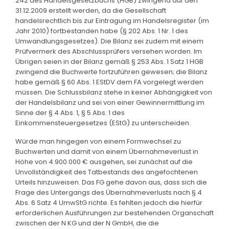
242 des Handelsgesetzbuchs (HGB) zwingend auf den
31.12.2009 erstellt werden, da die Gesellschaft
handelsrechtlich bis zur Eintragung im Handelsregister (im
Jahr 2010) fortbestanden habe (§ 202 Abs. 1 Nr. 1 des
Umwandlungsgesetzes). Die Bilanz sei zudem mit einem
Prüfvermerk des Abschlussprüfers versehen worden. Im
Übrigen seien in der Bilanz gemäß § 253 Abs. 1 Satz 1 HGB
zwingend die Buchwerte fortzuführen gewesen; die Bilanz
habe gemäß § 60 Abs. 1 EStDV dem FA vorgelegt werden
müssen. Die Schlussbilanz stehe in keiner Abhängigkeit von
der Handelsbilanz und sei von einer Gewinnermittlung im
Sinne der § 4 Abs. 1, § 5 Abs. 1 des
Einkommensteuergesetzes (EStG) zu unterscheiden.
Würde man hingegen von einem Formwechsel zu
Buchwerten und damit von einem Übernahmeverlust in
Höhe von 4.900.000 € ausgehen, sei zunächst auf die
Unvollständigkeit des Tatbestands des angefochtenen
Urteils hinzuweisen. Das FG gehe davon aus, dass sich die
Frage des Untergangs des Übernahmeverlusts nach § 4
Abs. 6 Satz 4 UmwStG richte. Es fehlten jedoch die hierfür
erforderlichen Ausführungen zur bestehenden Organschaft
zwischen der N KG und der N GmbH, die die