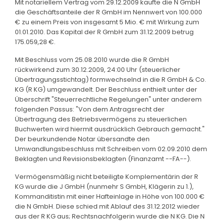
Mit notariellem Vertrag vom 29.12.2009 kaufte die N GmbH
die Geschäftsanteile der R GmbH im Nennwert von 100.000
€ zu einem Preis von insgesamt 5 Mio. € mit Wirkung zum
01.01.2010. Das Kapital der R GmbH zum 31.12.2009 betrug
175.059,28 €.
Mit Beschluss vom 25.08.2010 wurde die R GmbH
rückwirkend zum 30.12.2009, 24:00 Uhr (steuerlicher
Übertragungsstichtag) formwechselnd in die R GmbH & Co.
KG (R KG) umgewandelt. Der Beschluss enthielt unter der
Überschrift "Steuerrechtliche Regelungen" unter anderem
folgenden Passus: "Von dem Antragsrecht der
Übertragung des Betriebsvermögens zu steuerlichen
Buchwerten wird hiermit ausdrücklich Gebrauch gemacht."
Der beurkundende Notar übersandte den
Umwandlungsbeschluss mit Schreiben vom 02.09.2010 dem
Beklagten und Revisionsbeklagten (Finanzamt --FA--).
Vermögensmäßig nicht beteiligte Komplementärin der R
KG wurde die J GmbH (nunmehr S GmbH, Klägerin zu 1.),
Kommanditistin mit einer Hafteinlage in Höhe von 100.000 €
die N GmbH. Diese schied mit Ablauf des 31.12.2012 wieder
aus der R KG aus; Rechtsnachfolgerin wurde die N KG. Die N