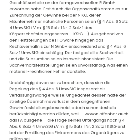
Geschäftsanteile an der formgewechselten R GmbH
erworben habe. Erst durch die Organschaft komme es zur
Zurechnung der Gewinne bei der N KG, deren
Mitunternehmer natürliche Personen seien (§ 4 Abs. 6 Satz
4 UmwStG i.V.m. § 15 Satz 1 Nr. 2 Satz 1 des
Körperschaftsteuergesetzes --KStG--). Ausgehend von
den Feststellungen des FG wäre hingegen das
Rechtsverhältnis zur N GmbH entscheidend und § 4 Abs. 6
Satz 1 UmwStG einschlägig. Der festgestellte Sachverhalt
und die Subsumtion seien insoweit inkonsistent. Die
Sachverhaltsfeststellungen seien unvollständig, was einen
materiell-rechtlichen Fehler darstelle.
Unabhängig davon sei zu beachten, dass sich die
Regelung des § 4 Abs. 6 UmwStG insgesamt als
verfassungswidrig erweise. Ungeachtet dessen hätte der
streitige Übernahmeverlust in dem angegriffenen
Gewinnfeststellungsbescheid jedoch schon deshalb
berücksichtigt werden dürfen, weil --wovon offenbar auch
das FA ausgehe-- die Frage seines Untergangs nach § 4
Abs. 6 Satz 4 UmwStG i.V.m. § 15 Satz 1 Nr. 2 Satz 1 KStG erst
bei der Ermittlung des Einkommens des Organträgers zu
prüfen sei.