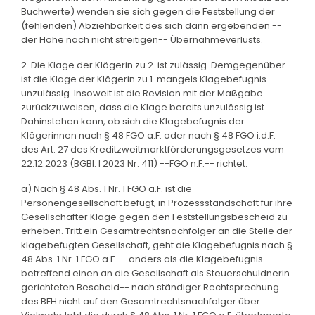
Buchwerte) wenden sie sich gegen die Feststellung der
(fehlenden) Abziehbarkeit des sich dann ergebenden --
der Höhe nach nicht streitigen-- Übernahmeverlusts.
2. Die Klage der Klägerin zu 2. ist zulässig. Demgegenüber
ist die Klage der Klägerin zu 1. mangels Klagebefugnis
unzulässig. Insoweit ist die Revision mit der Maßgabe
zurückzuweisen, dass die Klage bereits unzulässig ist.
Dahinstehen kann, ob sich die Klagebefugnis der
Klägerinnen nach § 48 FGO a.F. oder nach § 48 FGO i.d.F.
des Art. 27 des Kreditzweitmarktförderungsgesetzes vom
22.12.2023 (BGBl. I 2023 Nr. 411) --FGO n.F.-- richtet.
a) Nach § 48 Abs. 1 Nr. 1 FGO a.F. ist die
Personengesellschaft befugt, in Prozessstandschaft für ihre
Gesellschafter Klage gegen den Feststellungsbescheid zu
erheben. Tritt ein Gesamtrechtsnachfolger an die Stelle der
klagebefugten Gesellschaft, geht die Klagebefugnis nach §
48 Abs. 1 Nr. 1 FGO a.F. --anders als die Klagebefugnis
betreffend einen an die Gesellschaft als Steuerschuldnerin
gerichteten Bescheid-- nach ständiger Rechtsprechung
des BFH nicht auf den Gesamtrechtsnachfolger über.