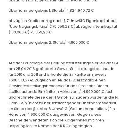
abzüglich sonstige Kosten der Umwandlung|0 €
Übernahmeergebnis 1. Stufe|./. 4.824.940,72 €
abzüglich Kapitalertrag nach § 7 UmwStG:Eigenkapital laut
"Übertragungsbilanz" (175.059,28 €)abzüglich Nennkapital
(100.000 €)|75.059,28 €
Übernahmeergebnis 2. Stufe|./. 4.900.000 €
Auf der Grundlage der Prüfungsfeststellungen erließ das FA
am 25.04.2016 geänderte Gewinnfeststellungsbescheide
für 2010 und 2011 und erhöhte die Einkünfte um jeweils
1.608.313,57 €. Zugleich erließ das FA erstmalig einen
Gewinnfeststellungsbescheid für das Streitjahr. Dieser
stellte laufende Einkünfte in Höhe von ./. 4.900.000 € fest
und rechnete diese der N GmbH zu. Zudem wurde für die N
GmbH ein "nicht zu berücksichtigender Übernahmeverlust
im Sinne des § 4 Abs. 6 UmwStG (Gesamthandsbilanz)" in
Höhe von 4.900.000 € ausgewiesen. Gegen diese
Bescheide wendeten sich die Klägerinnen mit ihren --
ursprünglich im Namen der R KG eingelegten--