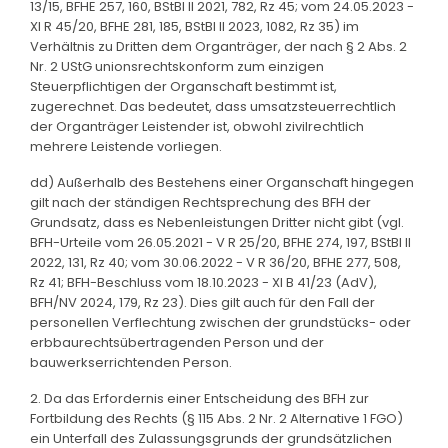
13/15, BFHE 257, 160, BStBl II 2021, 782, Rz 45; vom 24.05.2023 -
XI R 45/20, BFHE 281, 185, BStBl II 2023, 1082, Rz 35) im
Verhältnis zu Dritten dem Organträger, der nach § 2 Abs. 2
Nr. 2 UStG unionsrechtskonform zum einzigen
Steuerpflichtigen der Organschaft bestimmt ist,
zugerechnet. Das bedeutet, dass umsatzsteuerrechtlich
der Organträger Leistender ist, obwohl zivilrechtlich
mehrere Leistende vorliegen.
dd) Außerhalb des Bestehens einer Organschaft hingegen
gilt nach der ständigen Rechtsprechung des BFH der
Grundsatz, dass es Nebenleistungen Dritter nicht gibt (vgl.
BFH-Urteile vom 26.05.2021 - V R 25/20, BFHE 274, 197, BStBl II
2022, 131, Rz 40; vom 30.06.2022 - V R 36/20, BFHE 277, 508,
Rz 41; BFH-Beschluss vom 18.10.2023 - XI B 41/23 (AdV),
BFH/NV 2024, 179, Rz 23). Dies gilt auch für den Fall der
personellen Verflechtung zwischen der grundstücks- oder
erbbaurechtsübertragenden Person und der
bauwerkserrichtenden Person.
2. Da das Erfordernis einer Entscheidung des BFH zur
Fortbildung des Rechts (§ 115 Abs. 2 Nr. 2 Alternative 1 FGO)
ein Unterfall des Zulassungsgrunds der grundsätzlichen