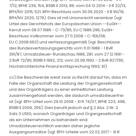
7/12, BFHE 239, 154, BStBl II 2013, 86; vom 04.12.2014 - II R 22/13,
BFH/NV 2015, 521; BFH-Beschluss vom 30.06.2020 - II B 90/19,
BFH/NV 2020, 1279). Dies ist mit Unionsrecht vereinbar (vgl.
Urteil des Gerichtshofs der Europäischen Union --EuGH--
Kerrut vom 08.07.1986 - C-73/85, EU:C:1986:295; EuGH-
Beschluss Vollkommer vom 27.11.2008 - C-156/08,
EU:C:2008:663) und verfassungsgemäß (vgl. Beschlüsse
des Bundesverfassungsgerichts vom 11.01.1988 - 1 BvR
391/87, Umsatzsteuer-Rundschau 1988, 281; vom 27.12.1991 -
2 BvR 72/90, BStBl II 1992, 212; vom 20.08.1992 - 2 BvR 827/90,
Höchstrichterliche Finanzrechtsprechung 1993, 91).
cc) Die Beschwerde weist zwar zu Recht darauf hin, dass im
Falle der Organschaft die Leistung der Organgesellschaft
und des Organträgers zu einer einheitlichen Leistung
zusammengefasst werden, die dadurch umsatzsteuerfrei
ist (vgl. BFH-Urteil vom 29.10.2008 - XI R 74/07, BFHE 223, 498,
BStBl II 2009, 256). Dies beruht jedoch auf § 2 Abs. 2 Nr. 2
Satz 3 UStG, wonach Organträger und Organgesellschaft
als ein Unternehmen zu behandeln sind.
Umsatzsteuerrechtlich werden daher jegliche
Ausgangsumsätze (vgl. BFH-Urteile vom 22.02.2017 - XI R