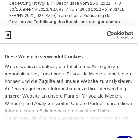
Bedeutung ist (vgl. BFH-Beschlüsse vom 25.01.2022 - XI B
60/20, BFH/NV 2022, 827, Rz 17; vom 29.03.2022 - XI B 72/21,
BFH/NV 2022, 923, Rz 10), kommt eine Zulassung der
Revision zur Fortbildung des Rechts aus den genannten
Gründen nicht in Frage.
Diese Webseite verwendet Cookies
Wir verwenden Cookies, um Inhalte und Anzeigen zu 
personalisieren, Funktionen für soziale Medien anbieten zu 
können und die Zugriffe auf unsere Website zu analysieren. 
Außerdem geben wir Informationen zu Ihrer Verwendung 
unserer Website an unsere Partner für soziale Medien, 
Bundeskanzlerplatz 2
Werbung und Analysen weiter. Unsere Partner führen diese 
53113 Bonn
Informationen möglicherweise mit weiteren Daten 
zusammen, die Sie ihnen bereitgestellt haben oder die sie 
Pressemitteilungen
AGB
|
im Rahmen Ihrer Nutzung der Dienste gesammelt haben.
Impressum
Datenschutz
|
Einwilligungsauswahl