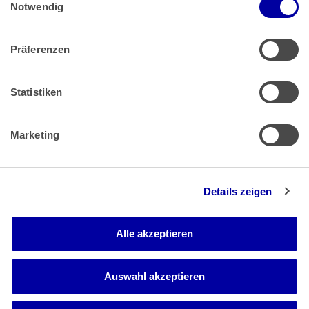
Impressum
 | 
Datenschutz
Notwendig
Präferenzen
Zahlung & Versand
Rücksendungen/Widerrufsbelehrung
Muster Widerrufsformular (PDF)
Statistiken
Remissionsbedingungen für den Handel
Kündigungsformular
Marketing
Barrierefreiheit
Details zeigen
Newsletter
Mediadaten
Alle akzeptieren
Media-Center
Auswahl akzeptieren