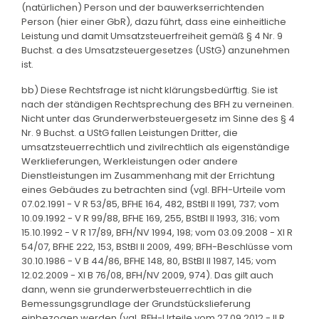
(natürlichen) Person und der bauwerkserrichtenden
Person (hier einer GbR), dazu führt, dass eine einheitliche
Leistung und damit Umsatzsteuerfreiheit gemäß § 4 Nr. 9
Buchst. a des Umsatzsteuergesetzes (UStG) anzunehmen
ist.
bb) Diese Rechtsfrage ist nicht klärungsbedürftig. Sie ist
nach der ständigen Rechtsprechung des BFH zu verneinen.
Nicht unter das Grunderwerbsteuergesetz im Sinne des § 4
Nr. 9 Buchst. a UStG fallen Leistungen Dritter, die
umsatzsteuerrechtlich und zivilrechtlich als eigenständige
Werklieferungen, Werkleistungen oder andere
Dienstleistungen im Zusammenhang mit der Errichtung
eines Gebäudes zu betrachten sind (vgl. BFH-Urteile vom
07.02.1991 - V R 53/85, BFHE 164, 482, BStBl II 1991, 737; vom
10.09.1992 - V R 99/88, BFHE 169, 255, BStBl II 1993, 316; vom
15.10.1992 - V R 17/89, BFH/NV 1994, 198; vom 03.09.2008 - XI R
54/07, BFHE 222, 153, BStBl II 2009, 499; BFH-Beschlüsse vom
30.10.1986 - V B 44/86, BFHE 148, 80, BStBl II 1987, 145; vom
12.02.2009 - XI B 76/08, BFH/NV 2009, 974). Das gilt auch
dann, wenn sie grunderwerbsteuerrechtlich in die
Bemessungsgrundlage der Grundstückslieferung
einbezogen werden (vgl. BFH-Urteile vom 27.09.2012 - II R