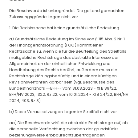
Die Beschwerde ist unbegründet. Die geltend gemachten
Zulassungsgründe liegen nicht vor.
1. Die Rechtssache hat keine grundsätzliche Bedeutung.
a) Grundsätzliche Bedeutung im Sinne von § 115 Abs. 2 Nr. 1
der Finanzgerichtsordnung (FGO) kommt einer
Rechtssache zu, wenn die für die Beurteilung des Streitfalls
maßgebliche Rechtsfrage das abstrakte Interesse der
Allgemeinheit an der einheitlichen Entwicklung und
Handhabung des Rechts berührt; außerdem muss die
Rechtsfrage klärungsbedürftig und in einem künftigen
Revisionsverfahren klärbar sein (vgl. Beschlüsse des
Bundesfinanzhofs --BFH-- vom 31.08.2023 - XI B 89/22,
BFH/NV 2023, 1322, Rz 22; vom 10.01.2024 - XI B 24/22, BFH/NV
2024, 403, Rz 3).
b) Diese Voraussetzungen liegen im Streitfall nicht vor.
aa) Die Beschwerde wirft die abstrakte Rechtsfrage auf, ob
die personelle Verflechtung zwischen der grundstücks-
beziehungsweise erbbaurechtsübertragenden