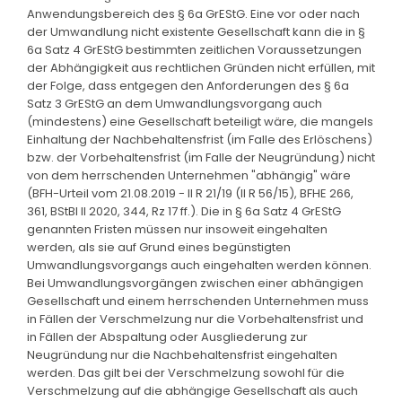
Anwendungsbereich des § 6a GrEStG. Eine vor oder nach
der Umwandlung nicht existente Gesellschaft kann die in §
6a Satz 4 GrEStG bestimmten zeitlichen Voraussetzungen
der Abhängigkeit aus rechtlichen Gründen nicht erfüllen, mit
der Folge, dass entgegen den Anforderungen des § 6a
Satz 3 GrEStG an dem Umwandlungsvorgang auch
(mindestens) eine Gesellschaft beteiligt wäre, die mangels
Einhaltung der Nachbehaltensfrist (im Falle des Erlöschens)
bzw. der Vorbehaltensfrist (im Falle der Neugründung) nicht
von dem herrschenden Unternehmen "abhängig" wäre
(BFH-Urteil vom 21.08.2019 - II R 21/19 (II R 56/15), BFHE 266,
361, BStBl II 2020, 344, Rz 17 ff.). Die in § 6a Satz 4 GrEStG
genannten Fristen müssen nur insoweit eingehalten
werden, als sie auf Grund eines begünstigten
Umwandlungsvorgangs auch eingehalten werden können.
Bei Umwandlungsvorgängen zwischen einer abhängigen
Gesellschaft und einem herrschenden Unternehmen muss
in Fällen der Verschmelzung nur die Vorbehaltensfrist und
in Fällen der Abspaltung oder Ausgliederung zur
Neugründung nur die Nachbehaltensfrist eingehalten
werden. Das gilt bei der Verschmelzung sowohl für die
Verschmelzung auf die abhängige Gesellschaft als auch