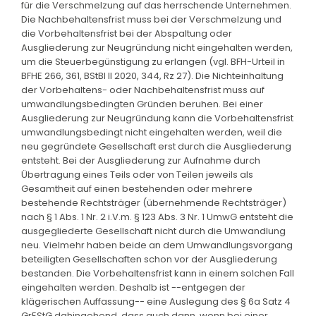
für die Verschmelzung auf das herrschende Unternehmen.
Die Nachbehaltensfrist muss bei der Verschmelzung und
die Vorbehaltensfrist bei der Abspaltung oder
Ausgliederung zur Neugründung nicht eingehalten werden,
um die Steuerbegünstigung zu erlangen (vgl. BFH-Urteil in
BFHE 266, 361, BStBl II 2020, 344, Rz 27). Die Nichteinhaltung
der Vorbehaltens- oder Nachbehaltensfrist muss auf
umwandlungsbedingten Gründen beruhen. Bei einer
Ausgliederung zur Neugründung kann die Vorbehaltensfrist
umwandlungsbedingt nicht eingehalten werden, weil die
neu gegründete Gesellschaft erst durch die Ausgliederung
entsteht. Bei der Ausgliederung zur Aufnahme durch
Übertragung eines Teils oder von Teilen jeweils als
Gesamtheit auf einen bestehenden oder mehrere
bestehende Rechtsträger (übernehmende Rechtsträger)
nach § 1 Abs. 1 Nr. 2 i.V.m. § 123 Abs. 3 Nr. 1 UmwG entsteht die
ausgegliederte Gesellschaft nicht durch die Umwandlung
neu. Vielmehr haben beide an dem Umwandlungsvorgang
beteiligten Gesellschaften schon vor der Ausgliederung
bestanden. Die Vorbehaltensfrist kann in einem solchen Fall
eingehalten werden. Deshalb ist --entgegen der
klägerischen Auffassung-- eine Auslegung des § 6a Satz 4
GrEStG dahingehend, dass auch dann, wenn bei einer