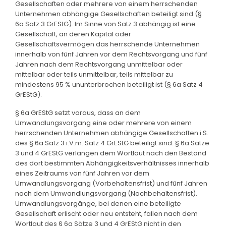
Gesellschaften oder mehrere von einem herrschenden
Unternehmen abhängige Gesellschaften beteiligt sind (§
6a Satz 3 GrEStG). Im Sinne von Satz 3 abhängig ist eine
Gesellschaft, an deren Kapital oder
Gesellschaftsvermögen das herrschende Unternehmen
innerhalb von fünf Jahren vor dem Rechtsvorgang und fünf
Jahren nach dem Rechtsvorgang unmittelbar oder
mittelbar oder teils unmittelbar, teils mittelbar zu
mindestens 95 % ununterbrochen beteiligt ist (§ 6a Satz 4
GrEStG).
§ 6a GrEStG setzt voraus, dass an dem
Umwandlungsvorgang eine oder mehrere von einem
herrschenden Unternehmen abhängige Gesellschaften i.S.
des § 6a Satz 3 i.V.m. Satz 4 GrEStG beteiligt sind. § 6a Sätze
3 und 4 GrEStG verlangen dem Wortlaut nach den Bestand
des dort bestimmten Abhängigkeitsverhältnisses innerhalb
eines Zeitraums von fünf Jahren vor dem
Umwandlungsvorgang (Vorbehaltensfrist) und fünf Jahren
nach dem Umwandlungsvorgang (Nachbehaltensfrist).
Umwandlungsvorgänge, bei denen eine beteiligte
Gesellschaft erlischt oder neu entsteht, fallen nach dem
Wortlaut des § 6a Sätze 3 und 4 GrEStG nicht in den