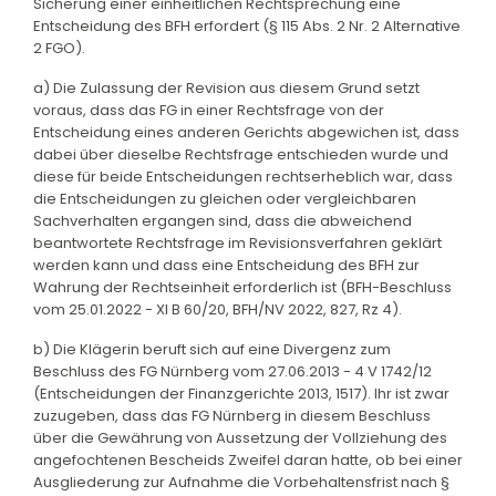
Sicherung einer einheitlichen Rechtsprechung eine
Entscheidung des BFH erfordert (§ 115 Abs. 2 Nr. 2 Alternative
2 FGO).
a) Die Zulassung der Revision aus diesem Grund setzt
voraus, dass das FG in einer Rechtsfrage von der
Entscheidung eines anderen Gerichts abgewichen ist, dass
dabei über dieselbe Rechtsfrage entschieden wurde und
diese für beide Entscheidungen rechtserheblich war, dass
die Entscheidungen zu gleichen oder vergleichbaren
Sachverhalten ergangen sind, dass die abweichend
beantwortete Rechtsfrage im Revisionsverfahren geklärt
werden kann und dass eine Entscheidung des BFH zur
Wahrung der Rechtseinheit erforderlich ist (BFH-Beschluss
vom 25.01.2022 - XI B 60/20, BFH/NV 2022, 827, Rz 4).
b) Die Klägerin beruft sich auf eine Divergenz zum
Beschluss des FG Nürnberg vom 27.06.2013 - 4 V 1742/12
(Entscheidungen der Finanzgerichte 2013, 1517). Ihr ist zwar
zuzugeben, dass das FG Nürnberg in diesem Beschluss
über die Gewährung von Aussetzung der Vollziehung des
angefochtenen Bescheids Zweifel daran hatte, ob bei einer
Ausgliederung zur Aufnahme die Vorbehaltensfrist nach §