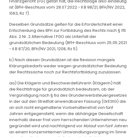
Finanzgericht (FG) getan hat, die Rechtslage also eindeutig
ist (BFH-Beschluss vom 28.07.2022 - II B 98/21, BFH/NV 2022,
1063, Rz 7).
Dieselben Grundsätze gelten für die Erforderlichkeit einer
Entscheidung des BFH zur Fortbildung des Rechts nach § 115
Abs. 2 Nr. 2 Alternative 1 FGO als Unterfall der
grundsätzlichen Bedeutung (BFH-Beschluss vom 25.05.2021
- II B 87/20, BFH/NV 2021, 1208, Rz 5).
b) Nach diesen Grundsätzen ist die Revision mangels
Klärungsbedarfs weder wegen grundsätzlicher Bedeutung
der Rechtssache noch zur Rechtsfortbildung zuzulassen.
aa) Die Klägerin und Beschwerdeführerin (Klägerin) hält
die Rechtsfrage für grundsätzlich bedeutsam, ob der
Vergünstigung nach § 6a des Grunderwerbsteuergesetzes
in der auf den Streitfall anwendbaren Fassung (GrEStG) die
an sich nicht eingehaltene Vorbehaltensfrist von fünf
Jahren entgegensteht, wenn die abhängige Gesellschaft
innerhalb dieser Frist vom herrschenden Unternehmen neu
gegründet wird und nachfolgend vor Ablauf von fünf Jahren
an einem konzerninternen Umwandlungsvorgang im Sinne