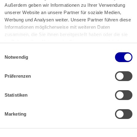
Außerdem geben wir Informationen zu Ihrer Verwendung 
unserer Website an unsere Partner für soziale Medien, 
Bundeskanzlerplatz 2
Werbung und Analysen weiter. Unsere Partner führen diese 
53113 Bonn
Informationen möglicherweise mit weiteren Daten 
zusammen, die Sie ihnen bereitgestellt haben oder die sie 
Pressemitteilungen
AGB
|
im Rahmen Ihrer Nutzung der Dienste gesammelt haben.
Impressum
Datenschutz
|
Einwilligungsauswahl
Impressum
 | 
Datenschutz
Notwendig
Präferenzen
Zahlung & Versand
Rücksendungen/Widerrufsbelehrung
Muster Widerrufsformular (PDF)
Statistiken
Remissionsbedingungen für den Handel
Kündigungsformular
Marketing
Barrierefreiheit