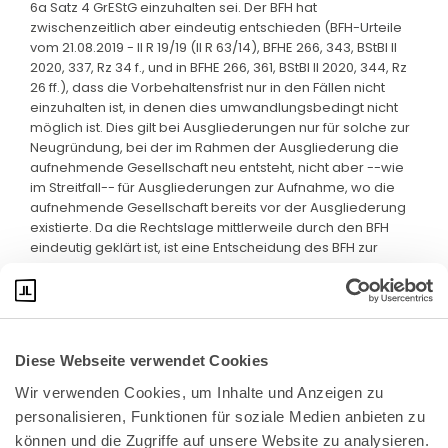
6a Satz 4 GrEStG einzuhalten sei. Der BFH hat
zwischenzeitlich aber eindeutig entschieden (BFH-Urteile
vom 21.08.2019 - II R 19/19 (II R 63/14), BFHE 266, 343, BStBl II
2020, 337, Rz 34 f., und in BFHE 266, 361, BStBl II 2020, 344, Rz
26 ff.), dass die Vorbehaltensfrist nur in den Fällen nicht
einzuhalten ist, in denen dies umwandlungsbedingt nicht
möglich ist. Dies gilt bei Ausgliederungen nur für solche zur
Neugründung, bei der im Rahmen der Ausgliederung die
aufnehmende Gesellschaft neu entsteht, nicht aber --wie
im Streitfall-- für Ausgliederungen zur Aufnahme, wo die
aufnehmende Gesellschaft bereits vor der Ausgliederung
existierte. Da die Rechtslage mittlerweile durch den BFH
eindeutig geklärt ist, ist eine Entscheidung des BFH zur
Wahrung der Rechtseinheit nicht mehr erforderlich.
Diese Webseite verwendet Cookies
Wir verwenden Cookies, um Inhalte und Anzeigen zu 
personalisieren, Funktionen für soziale Medien anbieten zu 
können und die Zugriffe auf unsere Website zu analysieren. 