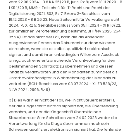
vom 22.08.2024 - B 6 KA 25/23 B, juris, Rz 8; vom 18.11.2020 - B
1 KR 1/20 B, MMR - Zeitschrift für IT-Recht und Recht der
Digitalisierung 2021, 803, Rz 7; BVerwG-Beschluss vom
19.12.2023 - 8 B 26.23, Neue Zeitschrift für Verwaltungsrecht
2024, 750, Rz 5; Senatsbeschluss vom 05.11.2024 - XI R 10/22,
zur amtlichen Veröffentlichung bestimmt, BFH/NV 2025, 254,
Rz 24). Ist das nicht der Fall, kann die als Absender
ausgewiesene Person das Dokument nur dann wirksam
einreichen, wenn sie es selbst qualifiziert elektronisch
signiert und damit ihren unbedingten Willen zum Ausdruck
bringt, auch eine entsprechende Verantwortung für den
bestimmenden Schriftsatz zu übernehmen und dessen
Inhalt zu verantworten und den Mandanten zumindest als
Unterbevollmächtigter in Wahrnehmung des Mandats zu
vertreten (BGH-Beschluss vom 03.07.2024 - XII ZB 538/23,
NJW 2024, 2996, Rz 9).
b) Dies war hier nicht der Fall, weil nicht Steuerberater H,
der die Klageschrift einfach signiert hat, die Übersendung
vornahm, und der die Klageschrift übermittelnde
Steuerberater G im Schreiben vom 24.02.2023 weder die
Verantwortung für die Klage übernommen noch sein
Schreiben qualifiziert elektronisch signiert hat. Die fehlende