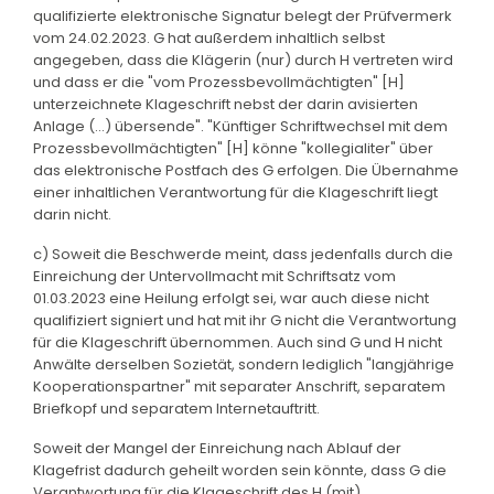
qualifizierte elektronische Signatur belegt der Prüfvermerk
vom 24.02.2023. G hat außerdem inhaltlich selbst
angegeben, dass die Klägerin (nur) durch H vertreten wird
und dass er die "vom Prozessbevollmächtigten" [H]
unterzeichnete Klageschrift nebst der darin avisierten
Anlage (...) übersende". "Künftiger Schriftwechsel mit dem
Prozessbevollmächtigten" [H] könne "kollegialiter" über
das elektronische Postfach des G erfolgen. Die Übernahme
einer inhaltlichen Verantwortung für die Klageschrift liegt
darin nicht.
c) Soweit die Beschwerde meint, dass jedenfalls durch die
Einreichung der Untervollmacht mit Schriftsatz vom
01.03.2023 eine Heilung erfolgt sei, war auch diese nicht
qualifiziert signiert und hat mit ihr G nicht die Verantwortung
für die Klageschrift übernommen. Auch sind G und H nicht
Anwälte derselben Sozietät, sondern lediglich "langjährige
Kooperationspartner" mit separater Anschrift, separatem
Briefkopf und separatem Internetauftritt.
Soweit der Mangel der Einreichung nach Ablauf der
Klagefrist dadurch geheilt worden sein könnte, dass G die
Verantwortung für die Klageschrift des H (mit)