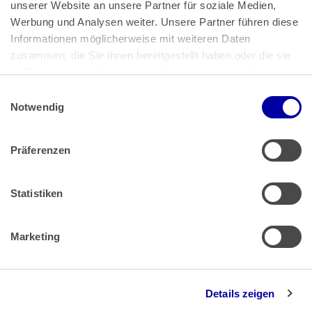
unserer Website an unsere Partner für soziale Medien, 
Bundeskanzlerplatz 2
Werbung und Analysen weiter. Unsere Partner führen diese 
53113 Bonn
Informationen möglicherweise mit weiteren Daten 
zusammen, die Sie ihnen bereitgestellt haben oder die sie 
Pressemitteilungen
AGB
|
im Rahmen Ihrer Nutzung der Dienste gesammelt haben.
Impressum
Datenschutz
|
Einwilligungsauswahl
Impressum
 | 
Datenschutz
Notwendig
Präferenzen
Zahlung & Versand
Rücksendungen/Widerrufsbelehrung
Muster Widerrufsformular (PDF)
Statistiken
Remissionsbedingungen für den Handel
Kündigungsformular
Marketing
Barrierefreiheit
Details zeigen
Newsletter