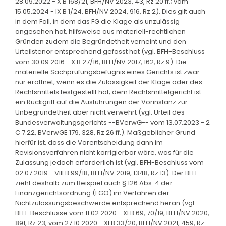
28.09.2022 - X B 168/21, BFH/NV 2023, 43, Rz 20 ff.; vom
15.05.2024 - IX B 1/24, BFH/NV 2024, 916, Rz 2). Dies gilt auch
in dem Fall, in dem das FG die Klage als unzulässig
angesehen hat, hilfsweise aus materiell-rechtlichen
Gründen zudem die Begründetheit verneint und den
Urteilstenor entsprechend gefasst hat (vgl. BFH-Beschluss
vom 30.09.2016 - X B 27/16, BFH/NV 2017, 162, Rz 9). Die
materielle Sachprüfungsbefugnis eines Gerichts ist zwar
nur eröffnet, wenn es die Zulässigkeit der Klage oder des
Rechtsmittels festgestellt hat; dem Rechtsmittelgericht ist
ein Rückgriff auf die Ausführungen der Vorinstanz zur
Unbegründetheit aber nicht verwehrt (vgl. Urteil des
Bundesverwaltungsgerichts --BVerwG-- vom 13.07.2023 - 2
C 7.22, BVerwGE 179, 328, Rz 26 ff.). Maßgeblicher Grund
hierfür ist, dass die Vorentscheidung dann im
Revisionsverfahren nicht korrigierbar wäre, was für die
Zulassung jedoch erforderlich ist (vgl. BFH-Beschluss vom
02.07.2019 - VIII B 99/18, BFH/NV 2019, 1348, Rz 13). Der BFH
zieht deshalb zum Beispiel auch § 126 Abs. 4 der
Finanzgerichtsordnung (FGO) im Verfahren der
Nichtzulassungsbeschwerde entsprechend heran (vgl.
BFH-Beschlüsse vom 11.02.2020 - XI B 69, 70/19, BFH/NV 2020,
891, Rz 23; vom 27.10.2020 - XI B 33/20, BFH/NV 2021, 459, Rz