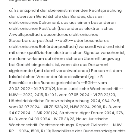
a) Es entspricht der übereinstimmenden Rechtsprechung
der obersten Gerichtshöfe des Bundes, dass ein
elektronisches Dokument, das aus einem besonderen
elektronischen Postfach (besonderes elektronisches
Anwaltspostfach, besonderes elektronisches
Steuerberaterpostfach --beSt-- oder besonderes
elektronisches Behördenpostfach) versandt wird und nicht
mit einer qualifizierten elektronischen Signatur versehen ist,
nur dann wirksam auf einem sicheren Übermittlungsweg
bei Gericht eingereicht ist, wenn die das Dokument
signierende (und damit verantwortende) Person mit dem
tatsächlichen Versender übereinstimmt (vgl. z.B.
Beschlüsse des Bundesgerichtshofs --BGH-- vom
30.03.2022 - XII ZB 311/21, Neue Juristische Wochenschrift --
NJW-- 2022, 2415, Rz 10 f.; vom 07.05.2024 - VI ZB 22/23,
Höchstrichterliche Finanzrechtsprechung 2024, 964, Rz 5;
vom 03.07.2024 - XII ZB 538/23, NJW 2024, 2996, Rz 8; vom
24.07.2024 - 1 StR 238/24, Strafverteidiger Forum 2024, 276,
Rz 3; vom 04.09.2024 - IV ZB 31/23, Neue Juristische
Wochenschrift-Rechtsprechungs-Report Zivilrecht --NJW-
RR-- 2024, 1506, Rz 10; Beschlüsse des Bundessozialgerichts