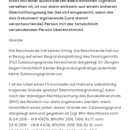
nicht mit einer qualifizierten elektronischen Signatur
versehen ist, ist nur dann wirksam auf einem sicheren
Übermittlungsweg bei Gericht eingereicht, wenn die
das Dokument signierende (und damit
verantwortende) Person mit der tatsächlich
versendenden Person übereinstimmt.
Gründe:
Die Beschwerde hat keinen Erfolg. Die Beschwerde hat nur
in Bezug auf einen Begründungsstrang des Finanzgerichts
(FG) Zulassungsgründe hinreichend dargelegt. Im Übrigen
liegen hinsichtlich beider Begründungsstränge jedenfalls
keine Zulassungsgründe vor.
1. Ist ein Urteil eines FG kumulativ auf mehrere selbständig
tragende Gründe gestützt (Mehrfachbegründung), kann
nach der ständigen Rechtsprechung des Bundesfinanzhofs
(BFH) die Revision nur dann zugelassen werden, wenn
hinsichtlich eines jeden dieser Gründe ein Zulassungsgrund
dargelegt wird und gegeben ist (vgl. BFH-Beschlüsse vom
15.04.2016 - XI B 109/15, BFH/NV 2016, 1306, Rz 17; vom
23.10.2018 - VIII B 44/18, BFH/NV 2019, 108, Rz 10; vom