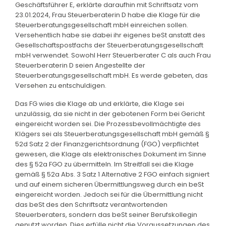
Geschäftsführer E, erklärte daraufhin mit Schriftsatz vom
23.01.2024, Frau Steuerberaterin D habe die Klage für die
Steuerberatungsgesellschaft mbH einreichen sollen.
Versehentlich habe sie dabei ihr eigenes beSt anstatt des
Gesellschaftspostfachs der Steuerberatungsgesellschaft
mbH verwendet. Sowohl Herr Steuerberater C als auch Frau
Steuerberaterin D seien Angestellte der
Steuerberatungsgesellschaft mbH. Es werde gebeten, das
Versehen zu entschuldigen.
Das FG wies die Klage ab und erklärte, die Klage sei
unzulässig, da sie nicht in der gebotenen Form bei Gericht
eingereicht worden sei. Die Prozessbevollmächtigte des
Klägers sei als Steuerberatungsgesellschaft mbH gemäß §
52d Satz 2 der Finanzgerichtsordnung (FGO) verpflichtet
gewesen, die Klage als elektronisches Dokument im Sinne
des § 52a FGO zu übermitteln. Im Streitfall sei die Klage
gemäß § 52a Abs. 3 Satz 1 Alternative 2 FGO einfach signiert
und auf einem sicheren Übermittlungsweg durch ein beSt
eingereicht worden. Jedoch sei für die Übermittlung nicht
das beSt des den Schriftsatz verantwortenden
Steuerberaters, sondern das beSt seiner Berufskollegin
genutzt worden. Dies erfülle nicht die Voraussetzungen des