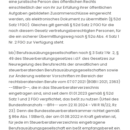
eine juristische Person des öffentlichen Rechts
einschließlich der von ihr zur Erfüllung ihrer öffentlichen
Aufgaben gebildeten Zusammenschlüsse eingereicht
werden, als elektronisches Dokument zu übermitteln (§ 52d
Satz 1 FGO). Gleiches gilt gemäß § 52d Satz 2 FGO für die
nach diesem Gesetz vertretungsberechtigten Personen, für
die ein sicherer Übermittlungsweg nach § 52a Abs. 4 Satz 1
Nr. 2 FGO zur Verfügung steht.
bb) Berufsausübungsgesellschaften nach § 3 Satz 1 Nr. 2, §
49 des Steuerberatungsgesetzes i.d.F. des Gesetzes zur
Neuregelung des Berufsrechts der anwaltlichen und
steuerberatenden Berufsausübungsgesellschaften sowie
zur Änderung weiterer Vorschriften im Bereich der
rechtsberatenden Berufe vom 07.07.2021 (BGBl I 2021, 2363)
--StBerG--, die in das Steuerberaterverzeichnis
eingetragen sind, sind seit dem 01.01.2023 gemäß § 52d
Satz 1 und 2 FGO verpflichtet, das beSt zu nutzen (Urteil des
Bundesfinanzhofs --BFH-- vom 22.10.2024 - VIII R 19/22, Rz
23). Denn die Bundessteuerberaterkammer richtet gemäß
§ 86e Abs. 1 StBerG, der am 01.08.2022 in Kraft getreten ist,
für jede im Steuerberaterverzeichnis eingetragene
Berufsausübungsgesellschaft ein beSt empfangsbereit ein.