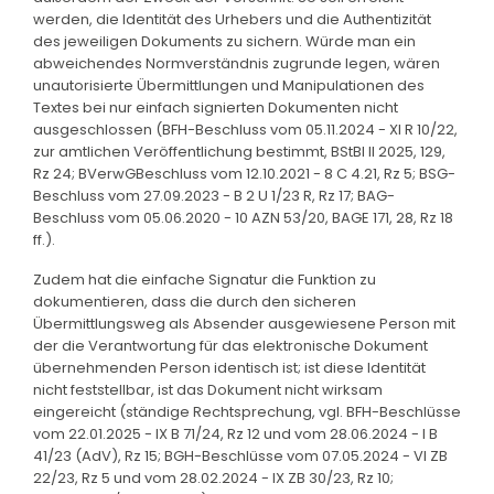
werden, die Identität des Urhebers und die Authentizität
des jeweiligen Dokuments zu sichern. Würde man ein
abweichendes Normverständnis zugrunde legen, wären
unautorisierte Übermittlungen und Manipulationen des
Textes bei nur einfach signierten Dokumenten nicht
ausgeschlossen (BFH-Beschluss vom 05.11.2024 - XI R 10/22,
zur amtlichen Veröffentlichung bestimmt, BStBl II 2025, 129,
Rz 24; BVerwGBeschluss vom 12.10.2021 - 8 C 4.21, Rz 5; BSG-
Beschluss vom 27.09.2023 - B 2 U 1/23 R, Rz 17; BAG-
Beschluss vom 05.06.2020 - 10 AZN 53/20, BAGE 171, 28, Rz 18
ff.).
Zudem hat die einfache Signatur die Funktion zu
dokumentieren, dass die durch den sicheren
Übermittlungsweg als Absender ausgewiesene Person mit
der die Verantwortung für das elektronische Dokument
übernehmenden Person identisch ist; ist diese Identität
nicht feststellbar, ist das Dokument nicht wirksam
eingereicht (ständige Rechtsprechung, vgl. BFH-Beschlüsse
vom 22.01.2025 - IX B 71/24, Rz 12 und vom 28.06.2024 - I B
41/23 (AdV), Rz 15; BGH-Beschlüsse vom 07.05.2024 - VI ZB
22/23, Rz 5 und vom 28.02.2024 - IX ZB 30/23, Rz 10;