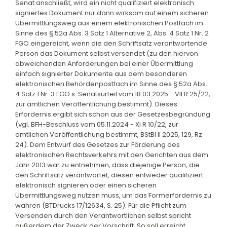
Senat anschließt, wird ein nicht qualifiziert elektronisch
signiertes Dokument nur dann wirksam auf einem sicheren
Übermittlungsweg aus einem elektronischen Postfach im
Sinne des § 52a Abs. 3 Satz 1 Alternative 2, Abs. 4 Satz 1 Nr. 2
FGO eingereicht, wenn die den Schriftsatz verantwortende
Person das Dokument selbst versendet (zu den hiervon
abweichenden Anforderungen bei einer Übermittlung
einfach signierter Dokumente aus dem besonderen
elektronischen Behördenpostfach im Sinne des § 52a Abs.
4 Satz 1 Nr. 3 FGO s. Senatsurteil vom 18.03.2025 - VII R 25/22,
zur amtlichen Veröffentlichung bestimmt). Dieses
Erfordernis ergibt sich schon aus der Gesetzesbegründung
(vgl. BFH-Beschluss vom 05.11.2024 - XI R 10/22, zur
amtlichen Veröffentlichung bestimmt, BStBl II 2025, 129, Rz
24). Dem Entwurf des Gesetzes zur Förderung des
elektronischen Rechtsverkehrs mit den Gerichten aus dem
Jahr 2013 war zu entnehmen, dass diejenige Person, die
den Schriftsatz verantwortet, diesen entweder qualifiziert
elektronisch signieren oder einen sicheren
Übermittlungsweg nutzen muss, um das Formerfordernis zu
wahren (BTDrucks 17/12634, S. 25). Für die Pflicht zum
Versenden durch den Verantwortlichen selbst spricht
außerdem der Zweck der Vorschrift. So soll erreicht