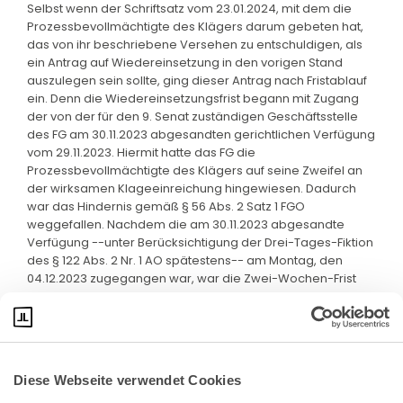
Selbst wenn der Schriftsatz vom 23.01.2024, mit dem die
Prozessbevollmächtigte des Klägers darum gebeten hat,
das von ihr beschriebene Versehen zu entschuldigen, als
ein Antrag auf Wiedereinsetzung in den vorigen Stand
auszulegen sein sollte, ging dieser Antrag nach Fristablauf
ein. Denn die Wiedereinsetzungsfrist begann mit Zugang
der von der für den 9. Senat zuständigen Geschäftsstelle
des FG am 30.11.2023 abgesandten gerichtlichen Verfügung
vom 29.11.2023. Hiermit hatte das FG die
Prozessbevollmächtigte des Klägers auf seine Zweifel an
der wirksamen Klageeinreichung hingewiesen. Dadurch
war das Hindernis gemäß § 56 Abs. 2 Satz 1 FGO
weggefallen. Nachdem die am 30.11.2023 abgesandte
Verfügung --unter Berücksichtigung der Drei-Tages-Fiktion
des § 122 Abs. 2 Nr. 1 AO spätestens-- am Montag, den
04.12.2023 zugegangen war, war die Zwei-Wochen-Frist
am 23.01.2024 bereits abgelaufen.
Diese Webseite verwendet Cookies