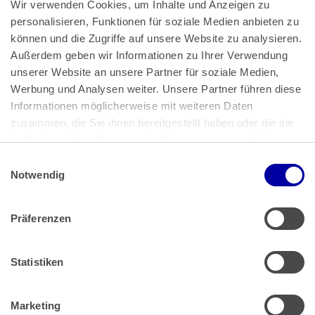
Wir verwenden Cookies, um Inhalte und Anzeigen zu 
personalisieren, Funktionen für soziale Medien anbieten zu 
können und die Zugriffe auf unsere Website zu analysieren. 
Außerdem geben wir Informationen zu Ihrer Verwendung 
unserer Website an unsere Partner für soziale Medien, 
Bundeskanzlerplatz 2
Werbung und Analysen weiter. Unsere Partner führen diese 
53113 Bonn
Informationen möglicherweise mit weiteren Daten 
zusammen, die Sie ihnen bereitgestellt haben oder die sie 
Pressemitteilungen
AGB
|
im Rahmen Ihrer Nutzung der Dienste gesammelt haben.
Impressum
Datenschutz
|
Einwilligungsauswahl
Impressum
 | 
Datenschutz
Notwendig
Präferenzen
Zahlung & Versand
Rücksendungen/Widerrufsbelehrung
Muster Widerrufsformular (PDF)
Statistiken
Remissionsbedingungen für den Handel
Kündigungsformular
Marketing
Barrierefreiheit