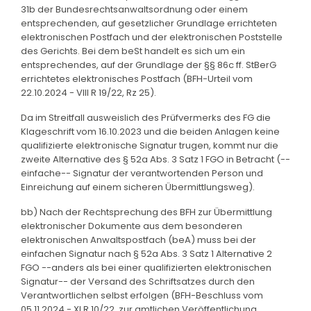
31b der Bundesrechtsanwaltsordnung oder einem
entsprechenden, auf gesetzlicher Grundlage errichteten
elektronischen Postfach und der elektronischen Poststelle
des Gerichts. Bei dem beSt handelt es sich um ein
entsprechendes, auf der Grundlage der §§ 86c ff. StBerG
errichtetes elektronisches Postfach (BFH-Urteil vom
22.10.2024 - VIII R 19/22, Rz 25).
Da im Streitfall ausweislich des Prüfvermerks des FG die
Klageschrift vom 16.10.2023 und die beiden Anlagen keine
qualifizierte elektronische Signatur trugen, kommt nur die
zweite Alternative des § 52a Abs. 3 Satz 1 FGO in Betracht (--
einfache-- Signatur der verantwortenden Person und
Einreichung auf einem sicheren Übermittlungsweg).
bb) Nach der Rechtsprechung des BFH zur Übermittlung
elektronischer Dokumente aus dem besonderen
elektronischen Anwaltspostfach (beA) muss bei der
einfachen Signatur nach § 52a Abs. 3 Satz 1 Alternative 2
FGO --anders als bei einer qualifizierten elektronischen
Signatur-- der Versand des Schriftsatzes durch den
Verantwortlichen selbst erfolgen (BFH-Beschluss vom
05.11.2024 - XI R 10/22, zur amtlichen Veröffentlichung