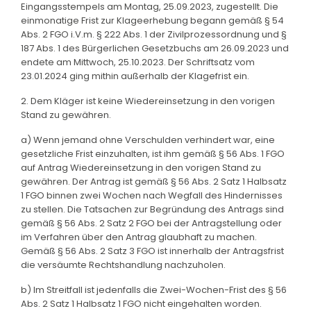
Eingangsstempels am Montag, 25.09.2023, zugestellt. Die
einmonatige Frist zur Klageerhebung begann gemäß § 54
Abs. 2 FGO i.V.m. § 222 Abs. 1 der Zivilprozessordnung und §
187 Abs. 1 des Bürgerlichen Gesetzbuchs am 26.09.2023 und
endete am Mittwoch, 25.10.2023. Der Schriftsatz vom
23.01.2024 ging mithin außerhalb der Klagefrist ein.
2. Dem Kläger ist keine Wiedereinsetzung in den vorigen
Stand zu gewähren.
a) Wenn jemand ohne Verschulden verhindert war, eine
gesetzliche Frist einzuhalten, ist ihm gemäß § 56 Abs. 1 FGO
auf Antrag Wiedereinsetzung in den vorigen Stand zu
gewähren. Der Antrag ist gemäß § 56 Abs. 2 Satz 1 Halbsatz
1 FGO binnen zwei Wochen nach Wegfall des Hindernisses
zu stellen. Die Tatsachen zur Begründung des Antrags sind
gemäß § 56 Abs. 2 Satz 2 FGO bei der Antragstellung oder
im Verfahren über den Antrag glaubhaft zu machen.
Gemäß § 56 Abs. 2 Satz 3 FGO ist innerhalb der Antragsfrist
die versäumte Rechtshandlung nachzuholen.
b) Im Streitfall ist jedenfalls die Zwei-Wochen-Frist des § 56
Abs. 2 Satz 1 Halbsatz 1 FGO nicht eingehalten worden.