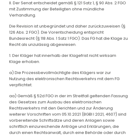
II. Der Senat entscheidet gemäß § 121 Satz 1, § 90 Abs. 2 FGO
mit Zustimmung der Beteiligten ohne mündliche
Verhandlung.
Die Revision ist unbegründet und daher zurückzuweisen (§
126 Abs. 2 FGO). Die Vorentscheidung entspricht
Bundesrecht (§ 118 Abs. 1 Satz 1 FGO). Das FG hat die Klage zu
Recht als unzulässig abgewiesen.
1. Der Kläger hat innerhalb der Klagefrist nicht wirksam
Klage erhoben.
a) Die Prozessbevollmächtigte des Klägers war zur
Nutzung des elektronischen Rechtsverkehrs mit dem FG
verpflichtet.
aa) Gemäß § 52d FGO in der im Streitfall geltenden Fassung
des Gesetzes zum Ausbau des elektronischen
Rechtsverkehrs mit den Gerichten und zur Änderung
weiterer Vorschriften vom 05.10.2021 (BGBl I 2021, 4607) sind
vorbereitende Schriftsätze und deren Anlagen sowie
schriftlich einzureichende Anträge und Erklärungen, die
durch einen Rechtsanwalt, durch eine Behörde oder durch