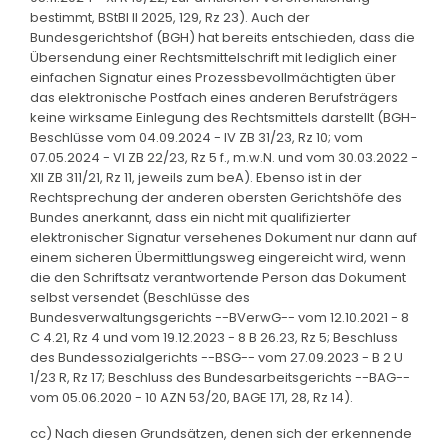
bestimmt, BStBl II 2025, 129, Rz 23). Auch der
Bundesgerichtshof (BGH) hat bereits entschieden, dass die
Übersendung einer Rechtsmittelschrift mit lediglich einer
einfachen Signatur eines Prozessbevollmächtigten über
das elektronische Postfach eines anderen Berufsträgers
keine wirksame Einlegung des Rechtsmittels darstellt (BGH-
Beschlüsse vom 04.09.2024 - IV ZB 31/23, Rz 10; vom
07.05.2024 - VI ZB 22/23, Rz 5 f., m.w.N. und vom 30.03.2022 -
XII ZB 311/21, Rz 11, jeweils zum beA). Ebenso ist in der
Rechtsprechung der anderen obersten Gerichtshöfe des
Bundes anerkannt, dass ein nicht mit qualifizierter
elektronischer Signatur versehenes Dokument nur dann auf
einem sicheren Übermittlungsweg eingereicht wird, wenn
die den Schriftsatz verantwortende Person das Dokument
selbst versendet (Beschlüsse des
Bundesverwaltungsgerichts --BVerwG-- vom 12.10.2021 - 8
C 4.21, Rz 4 und vom 19.12.2023 - 8 B 26.23, Rz 5; Beschluss
des Bundessozialgerichts --BSG-- vom 27.09.2023 - B 2 U
1/23 R, Rz 17; Beschluss des Bundesarbeitsgerichts --BAG--
vom 05.06.2020 - 10 AZN 53/20, BAGE 171, 28, Rz 14).
cc) Nach diesen Grundsätzen, denen sich der erkennende