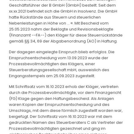
Geschäftsführer der B GmbH (GmbH) bestellt. Seit dem
xx.xx.2021 befindet sich die GmbH in Insolvenz. Die GmbH
hatte Rückstände aus Steuern und steuerlichen
Nebenleistungen in Höhe von ... ¤. Mit Bescheid vom
25.05.2023 nahm der Beklagte und Revisionsbeklagte
(Finanzamt --FA--) den Kläger für diese Steuerrückstände
gemäß §§ 34, 69 der Abgabenordnung (AO) in Haftung.
Der dagegen eingelegte Einspruch blieb erfolglos. Die
Einspruchsentscheidung vom 13.09.2023 wurde der
Prozessbevollmächtigten des Klägers, einer
Steuerberatungsgesellschaft mbH, ausweislich des
Eingangsstempels am 25.09.2023 zugestellt.
Mit Schriftsatz vom 16.10.2023 erhob der Kläger, vertreten
durch die Prozessbevollmächtigte, vor dem Finanzgericht
(FG) Klage gegen den Haftungsbescheid. Als Anlagen
waren Kopien der Einspruchsentscheidung und des
Umschlags, mit dem diese förmlich zugestellt worden war,
beigefügt. Der Schriftsatz vom 16.10.2023 war mit dem
gedruckten Namen des Steuerberaters C als Vertreter der
Prozessbevollmächtigten gezeichnet und ging im