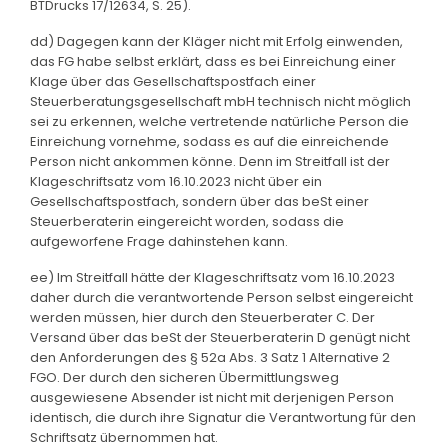
BTDrucks 17/12634, S. 25).
dd) Dagegen kann der Kläger nicht mit Erfolg einwenden,
das FG habe selbst erklärt, dass es bei Einreichung einer
Klage über das Gesellschaftspostfach einer
Steuerberatungsgesellschaft mbH technisch nicht möglich
sei zu erkennen, welche vertretende natürliche Person die
Einreichung vornehme, sodass es auf die einreichende
Person nicht ankommen könne. Denn im Streitfall ist der
Klageschriftsatz vom 16.10.2023 nicht über ein
Gesellschaftspostfach, sondern über das beSt einer
Steuerberaterin eingereicht worden, sodass die
aufgeworfene Frage dahinstehen kann.
ee) Im Streitfall hätte der Klageschriftsatz vom 16.10.2023
daher durch die verantwortende Person selbst eingereicht
werden müssen, hier durch den Steuerberater C. Der
Versand über das beSt der Steuerberaterin D genügt nicht
den Anforderungen des § 52a Abs. 3 Satz 1 Alternative 2
FGO. Der durch den sicheren Übermittlungsweg
ausgewiesene Absender ist nicht mit derjenigen Person
identisch, die durch ihre Signatur die Verantwortung für den
Schriftsatz übernommen hat.