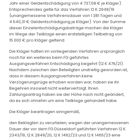
Jahr einer Geldentschädigung von 4.737,58 € je Kläger).
Entsprechendes gelte für das Verfahren 12 K 2948/19
(unangemessene Verfahrensdauer von 1 381 Tagen und
4.540,31 € Geldentschädigung je Kläger). Von der Summe
dieser Einzelentschädigungsbeträge machen die Kläger
im Wege der Teilklage einen erststelligen Teilbetrag von
15.000 € pro Kläger geltend.
Die Kläger hatten im vorliegenden Verfahren ursprünglich
noch für ein weiteres beim FG geführtes
Ausgangsverfahren Entschädigung begehrt (12 K 476/21).
Nachdem zwischen den Beteiligten unstreitig geworden ist,
dass in diesem Ausgangsverfahren keine
Verzögerungsrüge erhoben worden war, haben sie ihr
Begehren insoweit nicht weiterverfolgt. Ihren
Zahlungsantrag haben sie der Höhe nach nicht geändert,
da es sich ohnehin um eine Teilklage gehandelt habe.
Die Kläger beantragen sinngemäß,
den Beklagten zu verurteilen, wegen der unangemessenen
Dauer der vor dem FG Düsseldorf geführten Verfahren 12 K
2343/19, 12 K 2849/20, 12 K 1462/23 und 12 K 1465/23 eine