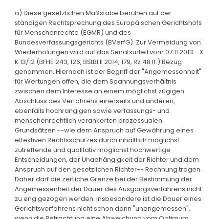
a) Diese gesetzlichen Maßstäbe beruhen auf der
ständigen Rechtsprechung des Europäischen Gerichtshofs
für Menschenrechte (EGMR) und des
Bundesverfassungsgerichts (BVerfG). Zur Vermeidung von
Wiederholungen wird auf das Senatsurteil vom 07.11.2013 - X
K 13/12 (BFHE 243, 126, BStBl II 2014, 179, Rz 48 ff.) Bezug
genommen. Hiernach ist der Begriff der "Angemessenheit"
für Wertungen offen, die dem Spannungsverhältnis
zwischen dem Interesse an einem möglichst zügigen
Abschluss des Verfahrens einerseits und anderen,
ebenfalls hochrangigen sowie verfassungs- und
menschenrechtlich verankerten prozessualen
Grundsätzen --wie dem Anspruch auf Gewährung eines
effektiven Rechtsschutzes durch inhaltlich möglichst
zutreffende und qualitativ möglichst hochwertige
Entscheidungen, der Unabhängigkeit der Richter und dem
Anspruch auf den gesetzlichen Richter-- Rechnung tragen.
Daher darf die zeitliche Grenze bei der Bestimmung der
Angemessenheit der Dauer des Ausgangsverfahrens nicht
zu eng gezogen werden. Insbesondere ist die Dauer eines
Gerichtsverfahrens nicht schon dann "unangemessen",
wenn die Betrachtung eine Abweichung vom Optimum