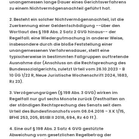
unangemessen lange Dauer eines Gerichtsverfahrens
zu einem Nichtvermögensnachteil geführt hat.
2. Besteht ein solcher Nichtvermögensnachteil, ist die
Zuerkennung einer Geldentschädigung --über den
Wortlaut des § 198 Abs. 2 Satz 2 GVG hinaus-- der
Regelfall; eine Wiedergutmachung in anderer Weise,
insbesondere durch die bloße Feststellung einer
unangemessenen Verfahrensdauer, stellt eine
typischerweise in bestimmten Fallgruppen auftretende
Ausnahme dar (Anschluss an die Rechtsprechung des
Bundessozialgerichts, zuletzt Urteil vom 26.10.2023 - B
10 ÜG 1/22 R, Neue Juristische Wochenschrift 2024, 1683,
Rz 23).
3. Verzögerungsrügen (§ 198 Abs. 3 GVG) wirken im
Regelfall nur gut sechs Monate zurück (Festhalten an
der ständigen Rechtsprechung des Senats seit dem
Urteil des Bundesfinanzhofs vom 06.04.2016 - X K 1/15,
BFHE 253, 205, BStBl II 2016, 694, Rz 40 ff.).
4. Eine auf § 198 Abs. 2 Satz 4 GVG gestützte
Abweichung vom gesetzlichen Regelbetrag der