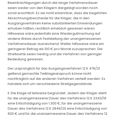
Beeinträchtigungen durch die lange Verfahrensdauer
seien weder von den Klägern dargelegt worden noch
sonst ersichtlich. Es sei nicht erkennbar, dass die begehrten
Abrechnungsbescheide für die Kläger, die in den
Ausgangsverfahren keine substantiierten Einwendungen
erhoben hätten, rechtlich erheblich gewesen wären.
Hilfsweise wäre jedenfalls eine Wiedergutmachung auf
andere Weise durch Feststellung der unangemessenen
Verfahrensdauer ausreichend. Weiter hilfsweise wäre ein
geringerer Betrag als 100 € pro Monat zuzusprechen. Die
Streitwerte seien niedrig und die Verfahren von geringer
Bedeutung gewesen.
Der ursprünglich für das Ausgangsverfahren 12 K 476/21
geltend gemachte Teilklageanspruch könne nicht
nachträglich auf die anderen Verfahren verteilt werden. Es
handele sich um verschiedene Streitgegenstände.
II. Die Klage ist teilweise begründet. Jedem der Kläger steht
für die unangemessene Dauer des Verfahrens 12 K 2343/19
eine Entschädigung von 1.300 €, für die unangemessene
Dauer des Verfahrens 12 K 2849/20 eine Entschädigung von
600 € und für die unangemessene Dauer des Verfahrens 12