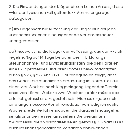
2. Die Einwendungen der Kläger bieten keinen Anlass, diese
--für den typischen Fall geltende-- Vermutungsregel
aufzugeben.
a) Im Gegensatz zur Auffassung der Kläger ist nicht jede
über sechs Wochen hinausgehende Verfahrensdauer
unangemessen.
aa) Insoweit sind die Kläger der Auffassung, aus den --sich
regelmäßig auf 14 Tage belaufenden-- Erklärungs-,
Stellungnahme- und Erwiderungsfristen, die den Parteien
eines Zivilprozesses und ihren Prozessbevollmächtigten
durch § 276, § 277 Abs. 3 ZPO auferlegt seien, folge, dass
das Gericht die mündliche Verhandlung im Normalfall auf
einen vier Wochen nach Klageeingang liegenden Termin
ansetzen könne. Weitere zwei Wochen später müsse das
Urteil abgefasst und zugestellt sein. Hieraus ergebe sich
eine angemessene Verfahrensdauer von lediglich sechs
Wochen; jede Verfahrensdauer, die darüber hinausgehe,
sei als unangemessen anzusehen. Die genannten
zivilprozessualen Vorschriften seien gemäß § 155 Satz 1 FGO
auch im finanzgerichtlichen Verfahren anzuwenden.