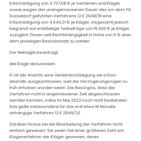
Entschädigung von 4.737,58 € je Verfahren und Kläger
sowie wegen der unangemessenen Dauer des vor dem FG
Düsseldorf geführten Verfahrens 12 K 2948/19 eine
Entschädigung von 4.540,31 € je Kläger, insgesamt jedoch
begrenzt auf erststellige Teilbeträge von 15.000 € je Kläger
zuzüglich Zinsen seit Rechtshängigkeit in Höhe von 5 % über
dem jeweiligen Basiszinssatz zu zahlen.
Der Beklagte beantragt,
die Klage abzuweisen.
Er ist der Ansicht, eine Geldentschädigung sei schon
deshalb ausgeschlossen, weil die Verzögerungsrügen zu
früh erhoben worden seien. Die Besorgnis, dass die
Verfahren nicht in angemessener Zeit abgeschlossen
werden könnten, habe im Mai 2022 noch nicht bestanden.
Das gelte insbesondere für das erst etwa 18 Monate
anhängige Verfahren 12 K 2849/20.
Darüber hinaus sei die Bearbeitung der Verfahren nicht
einfach gewesen. Sie seien Teil einer größeren Zahl von
Klageverfahren der Kläger gewesen, deren