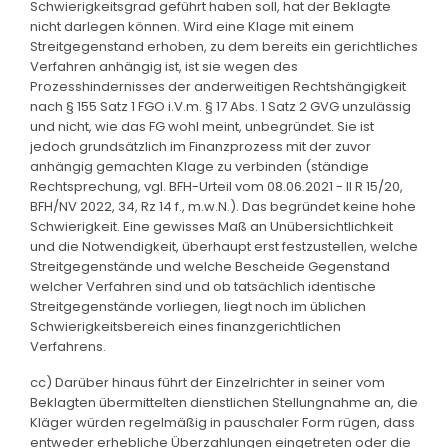
Schwierigkeitsgrad geführt haben soll, hat der Beklagte
nicht darlegen können. Wird eine Klage mit einem
Streitgegenstand erhoben, zu dem bereits ein gerichtliches
Verfahren anhängig ist, ist sie wegen des
Prozesshindernisses der anderweitigen Rechtshängigkeit
nach § 155 Satz 1 FGO i.V.m. § 17 Abs. 1 Satz 2 GVG unzulässig
und nicht, wie das FG wohl meint, unbegründet. Sie ist
jedoch grundsätzlich im Finanzprozess mit der zuvor
anhängig gemachten Klage zu verbinden (ständige
Rechtsprechung, vgl. BFH-Urteil vom 08.06.2021 - II R 15/20,
BFH/NV 2022, 34, Rz 14 f., m.w.N.). Das begründet keine hohe
Schwierigkeit. Eine gewisses Maß an Unübersichtlichkeit
und die Notwendigkeit, überhaupt erst festzustellen, welche
Streitgegenstände und welche Bescheide Gegenstand
welcher Verfahren sind und ob tatsächlich identische
Streitgegenstände vorliegen, liegt noch im üblichen
Schwierigkeitsbereich eines finanzgerichtlichen
Verfahrens.
cc) Darüber hinaus führt der Einzelrichter in seiner vom
Beklagten übermittelten dienstlichen Stellungnahme an, die
Kläger würden regelmäßig in pauschaler Form rügen, dass
entweder erhebliche Überzahlungen eingetreten oder die