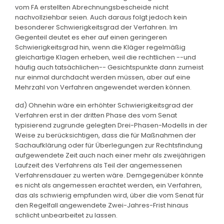
vom FA erstellten Abrechnungsbescheide nicht
nachvollziehbar seien. Auch daraus folgt jedoch kein
besonderer Schwierigkeitsgrad der Verfahren. Im
Gegenteil deutet es eher auf einen geringeren
Schwierigkeitsgrad hin, wenn die Kläger regelmäßig
gleichartige Klagen erheben, weil die rechtlichen --und
häufig auch tatsächlichen-- Gesichtspunkte dann zumeist
nur einmal durchdacht werden müssen, aber auf eine
Mehrzahl von Verfahren angewendet werden können.
dd) Ohnehin wäre ein erhöhter Schwierigkeitsgrad der
Verfahren erst in der dritten Phase des vom Senat
typisierend zugrunde gelegten Drei-Phasen-Modells in der
Weise zu berücksichtigen, dass die für Maßnahmen der
Sachaufklärung oder für Überlegungen zur Rechtsfindung
aufgewendete Zeit auch nach einer mehr als zweijährigen
Laufzeit des Verfahrens als Teil der angemessenen
Verfahrensdauer zu werten wäre. Demgegenüber könnte
es nicht als angemessen erachtet werden, ein Verfahren,
das als schwierig empfunden wird, über die vom Senat für
den Regelfall angewendete Zwei-Jahres-Frist hinaus
schlicht unbearbeitet zu lassen.