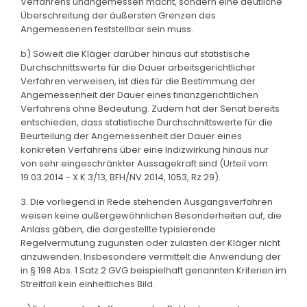
Verfahrens unangemessen macht, sondern eine deutliche
Überschreitung der äußersten Grenzen des
Angemessenen feststellbar sein muss.
b) Soweit die Kläger darüber hinaus auf statistische
Durchschnittswerte für die Dauer arbeitsgerichtlicher
Verfahren verweisen, ist dies für die Bestimmung der
Angemessenheit der Dauer eines finanzgerichtlichen
Verfahrens ohne Bedeutung. Zudem hat der Senat bereits
entschieden, dass statistische Durchschnittswerte für die
Beurteilung der Angemessenheit der Dauer eines
konkreten Verfahrens über eine Indizwirkung hinaus nur
von sehr eingeschränkter Aussagekraft sind (Urteil vom
19.03.2014 - X K 3/13, BFH/NV 2014, 1053, Rz 29).
3. Die vorliegend in Rede stehenden Ausgangsverfahren
weisen keine außergewöhnlichen Besonderheiten auf, die
Anlass gäben, die dargestellte typisierende
Regelvermutung zugunsten oder zulasten der Kläger nicht
anzuwenden. Insbesondere vermittelt die Anwendung der
in § 198 Abs. 1 Satz 2 GVG beispielhaft genannten Kriterien im
Streitfall kein einheitliches Bild.