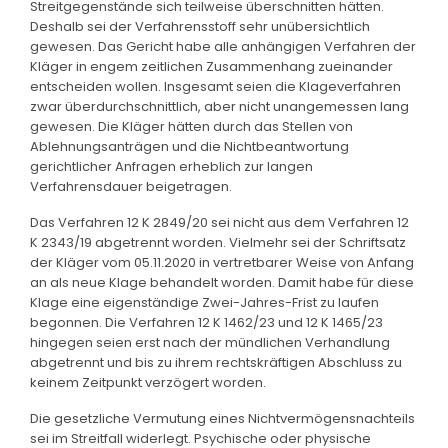
Streitgegenstände sich teilweise überschnitten hätten.
Deshalb sei der Verfahrensstoff sehr unübersichtlich
gewesen. Das Gericht habe alle anhängigen Verfahren der
Kläger in engem zeitlichen Zusammenhang zueinander
entscheiden wollen. Insgesamt seien die Klageverfahren
zwar überdurchschnittlich, aber nicht unangemessen lang
gewesen. Die Kläger hätten durch das Stellen von
Ablehnungsanträgen und die Nichtbeantwortung
gerichtlicher Anfragen erheblich zur langen
Verfahrensdauer beigetragen.
Das Verfahren 12 K 2849/20 sei nicht aus dem Verfahren 12
K 2343/19 abgetrennt worden. Vielmehr sei der Schriftsatz
der Kläger vom 05.11.2020 in vertretbarer Weise von Anfang
an als neue Klage behandelt worden. Damit habe für diese
Klage eine eigenständige Zwei-Jahres-Frist zu laufen
begonnen. Die Verfahren 12 K 1462/23 und 12 K 1465/23
hingegen seien erst nach der mündlichen Verhandlung
abgetrennt und bis zu ihrem rechtskräftigen Abschluss zu
keinem Zeitpunkt verzögert worden.
Die gesetzliche Vermutung eines Nichtvermögensnachteils
sei im Streitfall widerlegt. Psychische oder physische