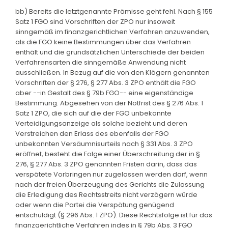
bb) Bereits die letztgenannte Prämisse geht fehl. Nach § 155
Satz 1 FGO sind Vorschriften der ZPO nur insoweit
sinngemäß im finanzgerichtlichen Verfahren anzuwenden,
als die FGO keine Bestimmungen über das Verfahren
enthält und die grundsätzlichen Unterschiede der beiden
Verfahrensarten die sinngemäße Anwendung nicht
ausschließen. In Bezug auf die von den Klägern genannten
Vorschriften der § 276, § 277 Abs. 3 ZPO enthält die FGO
aber --in Gestalt des § 79b FGO-- eine eigenständige
Bestimmung. Abgesehen von der Notfrist des § 276 Abs. 1
Satz 1 ZPO, die sich auf die der FGO unbekannte
Verteidigungsanzeige als solche bezieht und deren
Verstreichen den Erlass des ebenfalls der FGO
unbekannten Versäumnisurteils nach § 331 Abs. 3 ZPO
eröffnet, besteht die Folge einer Überschreitung der in §
276, § 277 Abs. 3 ZPO genannten Fristen darin, dass das
verspätete Vorbringen nur zugelassen werden darf, wenn
nach der freien Überzeugung des Gerichts die Zulassung
die Erledigung des Rechtsstreits nicht verzögern würde
oder wenn die Partei die Verspätung genügend
entschuldigt (§ 296 Abs. 1 ZPO). Diese Rechtsfolge ist für das
finanzgerichtliche Verfahren indes in § 79b Abs. 3 FGO