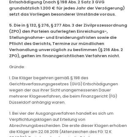
Entschädigung (nach § 198 Abs. 2 Satz 3 GVG
grundsätzlich 1.200 € für jedes Jahr der Verzögerung)
setzt das Vorliegen besonderer Umstände voraus.
5. Die in § 132, § 276, § 277 Abs. 3 der Zivilprozessordnung
(ZPO) den Parteien auferlegten Einreichungs-,
Stellungnahme- und Erwiderungsfristen sowie die
Pflicht des Gerichts, Termine zur mündlichen
Verhandlung unverzüglich zu bestimmen (§ 216 Abs. 2
ZPO), gelten im finanzgerichtlichen Verfahren nicht.
Gründe:
I. Die Kläger begehren gemäß § 198 des
Gerichtsverfassungsgesetzes (GVG) Entschädigungen
wegen der aus ihrer Sicht unangemessenen Dauer
mehrerer Klageverfahren, die beim Finanzgericht (FG)
Düsseldorf anhängig waren.
1. Bei vier der Ausgangsverfahren handelt es sich um
Verpflichtungsklagen auf Erteilung von
Abrechnungsbescheiden. Die erste dieser Klagen erhoben
die Kläger am 22.08.2019 (Aktenzeichen des FG: 12 K