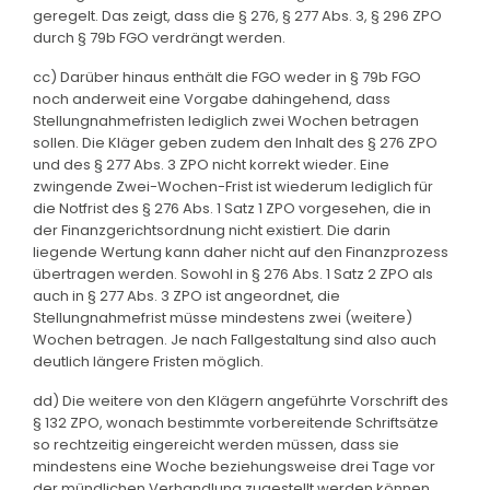
geregelt. Das zeigt, dass die § 276, § 277 Abs. 3, § 296 ZPO
durch § 79b FGO verdrängt werden.
cc) Darüber hinaus enthält die FGO weder in § 79b FGO
noch anderweit eine Vorgabe dahingehend, dass
Stellungnahmefristen lediglich zwei Wochen betragen
sollen. Die Kläger geben zudem den Inhalt des § 276 ZPO
und des § 277 Abs. 3 ZPO nicht korrekt wieder. Eine
zwingende Zwei-Wochen-Frist ist wiederum lediglich für
die Notfrist des § 276 Abs. 1 Satz 1 ZPO vorgesehen, die in
der Finanzgerichtsordnung nicht existiert. Die darin
liegende Wertung kann daher nicht auf den Finanzprozess
übertragen werden. Sowohl in § 276 Abs. 1 Satz 2 ZPO als
auch in § 277 Abs. 3 ZPO ist angeordnet, die
Stellungnahmefrist müsse mindestens zwei (weitere)
Wochen betragen. Je nach Fallgestaltung sind also auch
deutlich längere Fristen möglich.
dd) Die weitere von den Klägern angeführte Vorschrift des
§ 132 ZPO, wonach bestimmte vorbereitende Schriftsätze
so rechtzeitig eingereicht werden müssen, dass sie
mindestens eine Woche beziehungsweise drei Tage vor
der mündlichen Verhandlung zugestellt werden können,