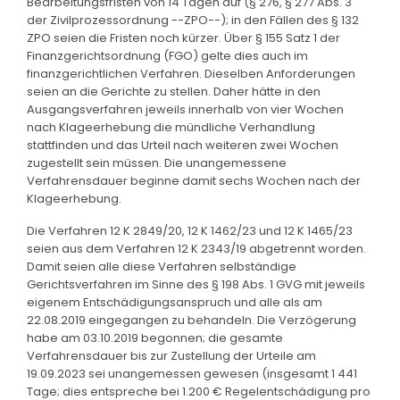
Bearbeitungsfristen von 14 Tagen auf (§ 276, § 277 Abs. 3
der Zivilprozessordnung --ZPO--); in den Fällen des § 132
ZPO seien die Fristen noch kürzer. Über § 155 Satz 1 der
Finanzgerichtsordnung (FGO) gelte dies auch im
finanzgerichtlichen Verfahren. Dieselben Anforderungen
seien an die Gerichte zu stellen. Daher hätte in den
Ausgangsverfahren jeweils innerhalb von vier Wochen
nach Klageerhebung die mündliche Verhandlung
stattfinden und das Urteil nach weiteren zwei Wochen
zugestellt sein müssen. Die unangemessene
Verfahrensdauer beginne damit sechs Wochen nach der
Klageerhebung.
Die Verfahren 12 K 2849/20, 12 K 1462/23 und 12 K 1465/23
seien aus dem Verfahren 12 K 2343/19 abgetrennt worden.
Damit seien alle diese Verfahren selbständige
Gerichtsverfahren im Sinne des § 198 Abs. 1 GVG mit jeweils
eigenem Entschädigungsanspruch und alle als am
22.08.2019 eingegangen zu behandeln. Die Verzögerung
habe am 03.10.2019 begonnen; die gesamte
Verfahrensdauer bis zur Zustellung der Urteile am
19.09.2023 sei unangemessen gewesen (insgesamt 1 441
Tage; dies entspreche bei 1.200 € Regelentschädigung pro