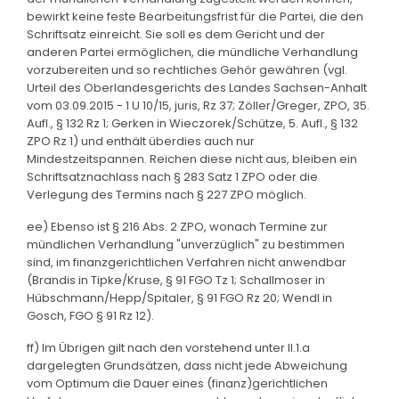
bewirkt keine feste Bearbeitungsfrist für die Partei, die den
Schriftsatz einreicht. Sie soll es dem Gericht und der
anderen Partei ermöglichen, die mündliche Verhandlung
vorzubereiten und so rechtliches Gehör gewähren (vgl.
Urteil des Oberlandesgerichts des Landes Sachsen-Anhalt
vom 03.09.2015 - 1 U 10/15, juris, Rz 37; Zöller/Greger, ZPO, 35.
Aufl., § 132 Rz 1; Gerken in Wieczorek/Schütze, 5. Aufl., § 132
ZPO Rz 1) und enthält überdies auch nur
Mindestzeitspannen. Reichen diese nicht aus, bleiben ein
Schriftsatznachlass nach § 283 Satz 1 ZPO oder die
Verlegung des Termins nach § 227 ZPO möglich.
ee) Ebenso ist § 216 Abs. 2 ZPO, wonach Termine zur
mündlichen Verhandlung "unverzüglich" zu bestimmen
sind, im finanzgerichtlichen Verfahren nicht anwendbar
(Brandis in Tipke/Kruse, § 91 FGO Tz 1; Schallmoser in
Hübschmann/Hepp/Spitaler, § 91 FGO Rz 20; Wendl in
Gosch, FGO § 91 Rz 12).
ff) Im Übrigen gilt nach den vorstehend unter II.1.a
dargelegten Grundsätzen, dass nicht jede Abweichung
vom Optimum die Dauer eines (finanz)gerichtlichen