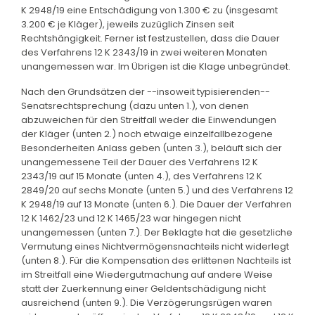
K 2948/19 eine Entschädigung von 1.300 € zu (insgesamt
3.200 € je Kläger), jeweils zuzüglich Zinsen seit
Rechtshängigkeit. Ferner ist festzustellen, dass die Dauer
des Verfahrens 12 K 2343/19 in zwei weiteren Monaten
unangemessen war. Im Übrigen ist die Klage unbegründet.
Nach den Grundsätzen der --insoweit typisierenden--
Senatsrechtsprechung (dazu unten 1.), von denen
abzuweichen für den Streitfall weder die Einwendungen
der Kläger (unten 2.) noch etwaige einzelfallbezogene
Besonderheiten Anlass geben (unten 3.), beläuft sich der
unangemessene Teil der Dauer des Verfahrens 12 K
2343/19 auf 15 Monate (unten 4.), des Verfahrens 12 K
2849/20 auf sechs Monate (unten 5.) und des Verfahrens 12
K 2948/19 auf 13 Monate (unten 6.). Die Dauer der Verfahren
12 K 1462/23 und 12 K 1465/23 war hingegen nicht
unangemessen (unten 7.). Der Beklagte hat die gesetzliche
Vermutung eines Nichtvermögensnachteils nicht widerlegt
(unten 8.). Für die Kompensation des erlittenen Nachteils ist
im Streitfall eine Wiedergutmachung auf andere Weise
statt der Zuerkennung einer Geldentschädigung nicht
ausreichend (unten 9.). Die Verzögerungsrügen waren