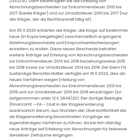
2343/19). Darin beantragten sie die Erteilung von
Abrechnungsbescheiden zur Einkommensteuer 2010 bis
2017 (beide Kläger) und zur Umsatzsteuer 2010 bis 2017 (nur
der Kläger, der als Rechtsanwalt tätig ist).
Am 05.11.2020 erklärten die Kläger, die Klage auf bestimmte
neue (in Kopie beigefügte) zwischenzeitlich ergangene
Ablehnungsbescheide und Einspruchsentscheidungen
erweitern zu wollen. Diese neuen Bescheide betrafen
weitere Anträge auf Erteilung von Abrechnungsbescheiden
zur Einkommensteuer 2014 bis 2019 beziehungsweise 2015
bis 2018 sowie zur Umsatzsteuer 2014 bis 2019. Der beim FG
zuständige Berichterstatter verfügte am 16.11.2020, dies als
neues Verfahren wegen Erteilung von
Abrechnungsbescheiden zur Einkommensteuer 2010 bis
2019 und zur Umsatzsteuer 2010 bis 2019 einzutragen (so
aufgenommen unter 12 K 2849/20). Der dortige Beklagte
(Finanzamt --FA--) bat in der Klageerwiderung
ausdrücklich darum, aus Gründen der Übersichtlichkeit die
als Klageerweiterung bezeichneten Vorgänge als
eigenständiges Verfahren zu führen, da bei ihm ständig
neue Anträge auf Erteilung von Abrechnungen für teilweise
dieselben Zeiträume eingingen.