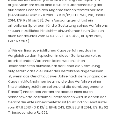
ergibt; vielmehr muss eine deutliche Überschreitung der
äußersten Grenzen des Angemessenen feststellbar sein
(Senatsurteil vom 07.11.2013 - X K 13/12, BFHE 243, 126, BStBl II
2014, 179, Rz 51 bis 53). Dem Ausgangsgericht ist ein
erheblicher Spielraum für die Gestaltung seines Verfahrens
--auch in zeitlicher Hinsicht-- einzuräumen (zum Ganzen
auch Senatsurteil vom 14.04.2021 - X K 3/20, BFH/NV 2021,
1507, Rz 26 f.).
b) Für ein finanzgerichtliches Klageverfahren, das im
Vergleich zu dem typischen in dieser Gerichtsbarkeit zu
bearbeitenden Verfahren keine wesentlichen
Besonderheiten aufweist, hat der Senat die Vermutung
aufgestellt, dass die Dauer des Verfahrens angemessen
ist, wenn das Gericht gut zwei Jahre nach dem Eingang der
Klage mit Maßnahmen beginnt, die das Verfahren einer
Entscheidung zuführen sollen, und die damit begonnene
("dritte") Phase des Verfahrensablaufs nicht durch
nennenswerte Zeiträume unterbrochen wird, in denen das
Gericht die Akte unbearbeitet lässt (ausführlich Senatsurteil
vom 07.11.2013 - X K 13/12, BFHE 243, 126, BStBl II 2014, 179, Rz 62
ff., insbesondere Rz 69).