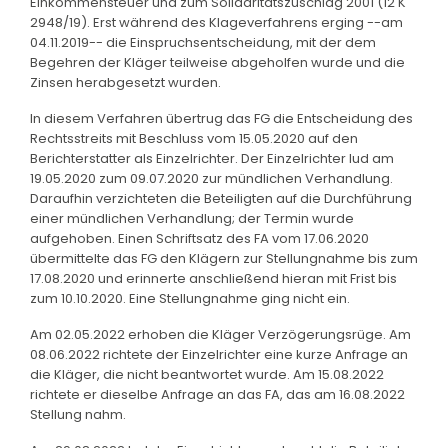
Einkommensteuer und zum Solidaritätszuschlag 2001 (12 K
2948/19). Erst während des Klageverfahrens erging --am
04.11.2019-- die Einspruchsentscheidung, mit der dem
Begehren der Kläger teilweise abgeholfen wurde und die
Zinsen herabgesetzt wurden.
In diesem Verfahren übertrug das FG die Entscheidung des
Rechtsstreits mit Beschluss vom 15.05.2020 auf den
Berichterstatter als Einzelrichter. Der Einzelrichter lud am
19.05.2020 zum 09.07.2020 zur mündlichen Verhandlung.
Daraufhin verzichteten die Beteiligten auf die Durchführung
einer mündlichen Verhandlung; der Termin wurde
aufgehoben. Einen Schriftsatz des FA vom 17.06.2020
übermittelte das FG den Klägern zur Stellungnahme bis zum
17.08.2020 und erinnerte anschließend hieran mit Frist bis
zum 10.10.2020. Eine Stellungnahme ging nicht ein.
Am 02.05.2022 erhoben die Kläger Verzögerungsrüge. Am
08.06.2022 richtete der Einzelrichter eine kurze Anfrage an
die Kläger, die nicht beantwortet wurde. Am 15.08.2022
richtete er dieselbe Anfrage an das FA, das am 16.08.2022
Stellung nahm.