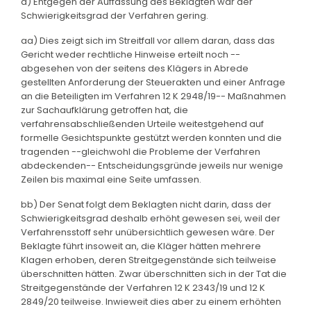
a) Entgegen der Auffassung des Beklagten war der
Schwierigkeitsgrad der Verfahren gering.
aa) Dies zeigt sich im Streitfall vor allem daran, dass das
Gericht weder rechtliche Hinweise erteilt noch --
abgesehen von der seitens des Klägers in Abrede
gestellten Anforderung der Steuerakten und einer Anfrage
an die Beteiligten im Verfahren 12 K 2948/19-- Maßnahmen
zur Sachaufklärung getroffen hat, die
verfahrensabschließenden Urteile weitestgehend auf
formelle Gesichtspunkte gestützt werden konnten und die
tragenden --gleichwohl die Probleme der Verfahren
abdeckenden-- Entscheidungsgründe jeweils nur wenige
Zeilen bis maximal eine Seite umfassen.
bb) Der Senat folgt dem Beklagten nicht darin, dass der
Schwierigkeitsgrad deshalb erhöht gewesen sei, weil der
Verfahrensstoff sehr unübersichtlich gewesen wäre. Der
Beklagte führt insoweit an, die Kläger hätten mehrere
Klagen erhoben, deren Streitgegenstände sich teilweise
überschnitten hätten. Zwar überschnitten sich in der Tat die
Streitgegenstände der Verfahren 12 K 2343/19 und 12 K
2849/20 teilweise. Inwieweit dies aber zu einem erhöhten