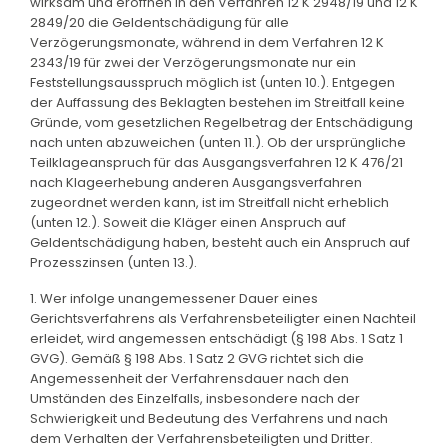
wirksam und eröffnen in den Verfahren 12 K 2948/19 und 12 K
2849/20 die Geldentschädigung für alle
Verzögerungsmonate, während in dem Verfahren 12 K
2343/19 für zwei der Verzögerungsmonate nur ein
Feststellungsausspruch möglich ist (unten 10.). Entgegen
der Auffassung des Beklagten bestehen im Streitfall keine
Gründe, vom gesetzlichen Regelbetrag der Entschädigung
nach unten abzuweichen (unten 11.). Ob der ursprüngliche
Teilklageanspruch für das Ausgangsverfahren 12 K 476/21
nach Klageerhebung anderen Ausgangsverfahren
zugeordnet werden kann, ist im Streitfall nicht erheblich
(unten 12.). Soweit die Kläger einen Anspruch auf
Geldentschädigung haben, besteht auch ein Anspruch auf
Prozesszinsen (unten 13.).
1. Wer infolge unangemessener Dauer eines
Gerichtsverfahrens als Verfahrensbeteiligter einen Nachteil
erleidet, wird angemessen entschädigt (§ 198 Abs. 1 Satz 1
GVG). Gemäß § 198 Abs. 1 Satz 2 GVG richtet sich die
Angemessenheit der Verfahrensdauer nach den
Umständen des Einzelfalls, insbesondere nach der
Schwierigkeit und Bedeutung des Verfahrens und nach
dem Verhalten der Verfahrensbeteiligten und Dritter.