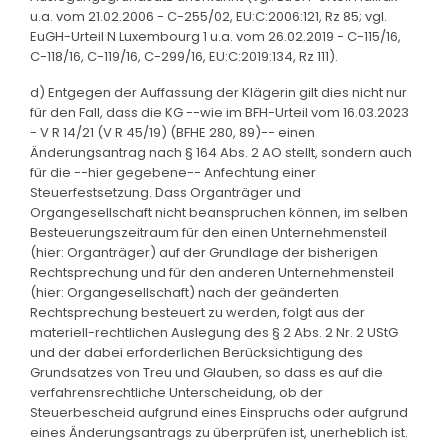
u.a. vom 21.02.2006 - C-255/02, EU:C:2006:121, Rz 85; vgl.
EuGH-Urteil N Luxembourg 1 u.a. vom 26.02.2019 - C-115/16,
C-118/16, C-119/16, C-299/16, EU:C:2019:134, Rz 111).
d) Entgegen der Auffassung der Klägerin gilt dies nicht nur
für den Fall, dass die KG --wie im BFH-Urteil vom 16.03.2023
- V R 14/21 (V R 45/19) (BFHE 280, 89)-- einen
Änderungsantrag nach § 164 Abs. 2 AO stellt, sondern auch
für die --hier gegebene-- Anfechtung einer
Steuerfestsetzung. Dass Organträger und
Organgesellschaft nicht beanspruchen können, im selben
Besteuerungszeitraum für den einen Unternehmensteil
(hier: Organträger) auf der Grundlage der bisherigen
Rechtsprechung und für den anderen Unternehmensteil
(hier: Organgesellschaft) nach der geänderten
Rechtsprechung besteuert zu werden, folgt aus der
materiell-rechtlichen Auslegung des § 2 Abs. 2 Nr. 2 UStG
und der dabei erforderlichen Berücksichtigung des
Grundsatzes von Treu und Glauben, so dass es auf die
verfahrensrechtliche Unterscheidung, ob der
Steuerbescheid aufgrund eines Einspruchs oder aufgrund
eines Änderungsantrags zu überprüfen ist, unerheblich ist.