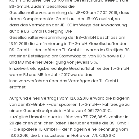
Kommanditisten der JB-KG ihre Gesellschaftsanteile an die
BS-GmbH. Zudem beschloss die
Gesellschafterversammlung der JB-KG am 27.02.2016, dass
deren Komplementär-GmbH aus der JB-KG austrat, so
dass das Vermögen der JB-KG im Wege der Anwachsung
auf die BS-GmbH überging. Die
Gesellschafterversammlung der BS-GmbH beschloss am
13.10.2016 die Umfirmierung in TL-GmbH. Gesellschafter der
BS-GmbH --der späteren TL-GmbH-- waren im Streitjahr BS
mit einer Beteiligung am Stammkapital von 90 % sowie BJ
und MB mit einer Beteiligung von jeweils 5 %.
Einzelvertretungsberechtigte Geschäftsführer der TL-GmbH
waren BJ und MB. Im Jahr 2017 wurde das
Insolvenzverfahren über das Vermögen der TL-GmbH
eröffnet.
Aufgrund eines Vertrags vom 12.06.2016 erwarb die Klägerin
von der BS-GmbH --der späteren TL-GmbH-- Fahrzeuge zu
einem Gesamtkaufpreis in Höhe von 4.061.720,31 €,
zuzüglich Umsatzsteuer in Höhe von 771.726,86 €, zahlbar in
28 gleichen jährlichen Raten. Hierüber erteilte die BS-GmbH
--die spätere TL-GmbH-- der Klägerin eine Rechnung vom
13.06.2016, die Umsatzsteuer in Höhe von 771.726,86 €