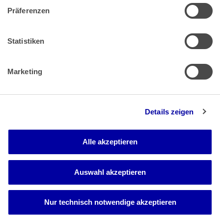
Präferenzen
Zahlung & Versand
Rücksendungen/Widerrufsbelehrung
Muster Widerrufsformular (PDF)
Statistiken
Remissionsbedingungen für den Handel
Kündigungsformular
Marketing
Barrierefreiheit
Details zeigen
Newsletter
Mediadaten
Alle akzeptieren
Media-Center
Auswahl akzeptieren
Nur technisch notwendige akzeptieren