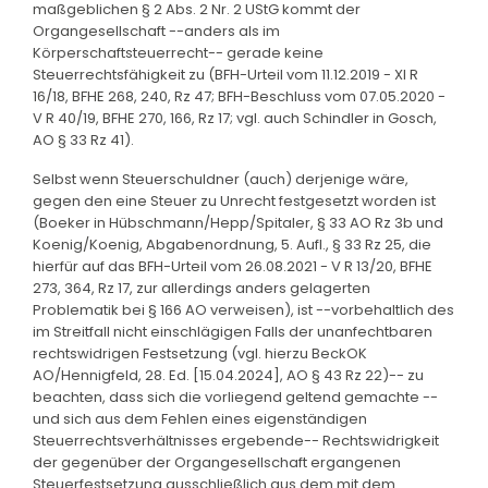
maßgeblichen § 2 Abs. 2 Nr. 2 UStG kommt der
Organgesellschaft --anders als im
Körperschaftsteuerrecht-- gerade keine
Steuerrechtsfähigkeit zu (BFH-Urteil vom 11.12.2019 - XI R
16/18, BFHE 268, 240, Rz 47; BFH-Beschluss vom 07.05.2020 -
V R 40/19, BFHE 270, 166, Rz 17; vgl. auch Schindler in Gosch,
AO § 33 Rz 41).
Selbst wenn Steuerschuldner (auch) derjenige wäre,
gegen den eine Steuer zu Unrecht festgesetzt worden ist
(Boeker in Hübschmann/Hepp/Spitaler, § 33 AO Rz 3b und
Koenig/Koenig, Abgabenordnung, 5. Aufl., § 33 Rz 25, die
hierfür auf das BFH-Urteil vom 26.08.2021 - V R 13/20, BFHE
273, 364, Rz 17, zur allerdings anders gelagerten
Problematik bei § 166 AO verweisen), ist --vorbehaltlich des
im Streitfall nicht einschlägigen Falls der unanfechtbaren
rechtswidrigen Festsetzung (vgl. hierzu BeckOK
AO/Hennigfeld, 28. Ed. [15.04.2024], AO § 43 Rz 22)-- zu
beachten, dass sich die vorliegend geltend gemachte --
und sich aus dem Fehlen eines eigenständigen
Steuerrechtsverhältnisses ergebende-- Rechtswidrigkeit
der gegenüber der Organgesellschaft ergangenen
Steuerfestsetzung ausschließlich aus dem mit dem