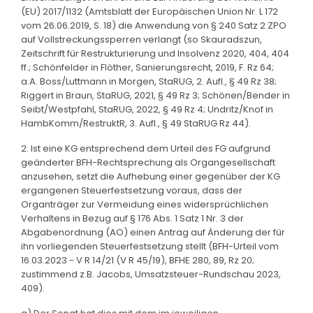
(EU) 2017/1132 (Amtsblatt der Europäischen Union Nr. L 172
vom 26.06.2019, S. 18) die Anwendung von § 240 Satz 2 ZPO
auf Vollstreckungssperren verlangt (so Skauradszun,
Zeitschrift für Restrukturierung und Insolvenz 2020, 404, 404
ff.; Schönfelder in Flöther, Sanierungsrecht, 2019, F. Rz 64;
a.A. Boss/Luttmann in Morgen, StaRUG, 2. Aufl., § 49 Rz 38;
Riggert in Braun, StaRUG, 2021, § 49 Rz 3; Schönen/Bender in
Seibt/Westpfahl, StaRUG, 2022, § 49 Rz 4; Undritz/Knof in
HambKomm/RestruktR, 3. Aufl., § 49 StaRUG Rz 44).
2. Ist eine KG entsprechend dem Urteil des FG aufgrund
geänderter BFH-Rechtsprechung als Organgesellschaft
anzusehen, setzt die Aufhebung einer gegenüber der KG
ergangenen Steuerfestsetzung voraus, dass der
Organträger zur Vermeidung eines widersprüchlichen
Verhaltens in Bezug auf § 176 Abs. 1 Satz 1 Nr. 3 der
Abgabenordnung (AO) einen Antrag auf Änderung der für
ihn vorliegenden Steuerfestsetzung stellt (BFH-Urteil vom
16.03.2023 - V R 14/21 (V R 45/19), BFHE 280, 89, Rz 20;
zustimmend z.B. Jacobs, Umsatzsteuer-Rundschau 2023,
409).