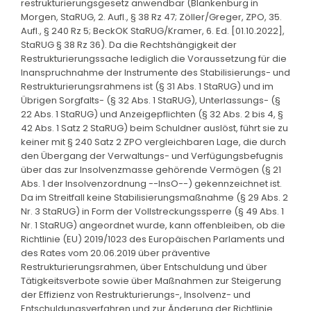
restrukturierungsgesetz anwendbar (Blankenburg in
Morgen, StaRUG, 2. Aufl., § 38 Rz 47; Zöller/Greger, ZPO, 35.
Aufl., § 240 Rz 5; BeckOK StaRUG/Kramer, 6. Ed. [01.10.2022],
StaRUG § 38 Rz 36). Da die Rechtshängigkeit der
Restrukturierungssache lediglich die Voraussetzung für die
Inanspruchnahme der Instrumente des Stabilisierungs- und
Restrukturierungsrahmens ist (§ 31 Abs. 1 StaRUG) und im
Übrigen Sorgfalts- (§ 32 Abs. 1 StaRUG), Unterlassungs- (§
22 Abs. 1 StaRUG) und Anzeigepflichten (§ 32 Abs. 2 bis 4, §
42 Abs. 1 Satz 2 StaRUG) beim Schuldner auslöst, führt sie zu
keiner mit § 240 Satz 2 ZPO vergleichbaren Lage, die durch
den Übergang der Verwaltungs- und Verfügungsbefugnis
über das zur Insolvenzmasse gehörende Vermögen (§ 21
Abs. 1 der Insolvenzordnung --InsO--) gekennzeichnet ist.
Da im Streitfall keine Stabilisierungsmaßnahme (§ 29 Abs. 2
Nr. 3 StaRUG) in Form der Vollstreckungssperre (§ 49 Abs. 1
Nr. 1 StaRUG) angeordnet wurde, kann offenbleiben, ob die
Richtlinie (EU) 2019/1023 des Europäischen Parlaments und
des Rates vom 20.06.2019 über präventive
Restrukturierungsrahmen, über Entschuldung und über
Tätigkeitsverbote sowie über Maßnahmen zur Steigerung
der Effizienz von Restrukturierungs-, Insolvenz- und
Entschuldungsverfahren und zur Änderung der Richtlinie