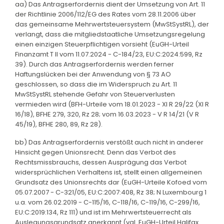
aa) Das Antragserfordernis dient der Umsetzung von Art. 11
der Richtlinie 2006/112/EG des Rates vom 28.11.2006 über
das gemeinsame Mehrwertsteuersystem (MwStSystRL), der
verlangt, dass die mitgliedstaatliche Umsetzungsregelung
einen einzigen Steuerpflichtigen vorsieht (EuGH-Urteil
Finanzamt T II vom 11.07.2024 - C-184/23, EU:C:2024:599, Rz
39). Durch das Antragserfordernis werden ferner
Haftungslücken bei der Anwendung von § 73 AO
geschlossen, so dass die im Widerspruch zu Art. 11
MwStSystRL stehende Gefahr von Steuerverlusten
vermieden wird (BFH-Urteile vom 18.01.2023 - XI R 29/22 (XI R
16/18), BFHE 279, 320, Rz 28; vom 16.03.2023 - V R 14/21 (V R
45/19), BFHE 280, 89, Rz 28).
bb) Das Antragserfordernis verstößt auch nicht in anderer
Hinsicht gegen Unionsrecht. Denn das Verbot des
Rechtsmissbrauchs, dessen Ausprägung das Verbot
widersprüchlichen Verhaltens ist, stellt einen allgemeinen
Grundsatz des Unionsrechts dar (EuGH-Urteile Kofoed vom
05.07.2007 - C-321/05, EU:C:2007:408, Rz 38; N Luxembourg 1
u.a. vom 26.02.2019 - C-115/16, C-118/16, C-119/16, C-299/16,
EU:C:2019:134, Rz 111) und ist im Mehrwertsteuerrecht als
Auslegungsgrundsatz anerkannt (vgl. EuGH-Urteil Halifax