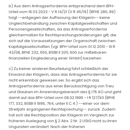
b) Aus dem Antragserfordernis entsprechend dem BFH-
Urteil vom 16.03.2023 - V R 14/21 (V R 45/19) (BFHE 280, 89)
folgt --entgegen der Auffassung der Klägerin-- keine
Ungleichbehandlung zwischen Kapitalgesellschaften und
Personengesellschaften, da das Antragserfordernis
gleichermaßen für Rechtsprechungsänderungen gilt, die
sich auf die Voraussetzungen der Organschaft zwischen
Kapitalgesellschaften (vgl. BFH-Urteil vom 01.12.2010 - XI R
43/08, BFHE 232, 550, BStBl II 2011, 600 zur mittelbaren
finanziellen Eingliederung einer GmbH) beziehen.
c) Zu keiner anderen Beurteilung führt schließlich der
Einwand der Klägerin, dass das Antragserfordernis für sie
nicht erkennbar gewesen sei. So ergibt sich das
Antragserfordernis aus einer Berücksichtigung von Treu
und Glauben im Anwendungsbereich des § 176 AO und geht
damit auf das BFH-Urteil vom 08.02.1995 - I R 127/93 (BFHE
177, 332, BStBl II 1995, 764, unter II.C.4.) --einer vor dem
Streitjahr ergangenen Rechtsprechung-- zurück. Zudem
hat sich die Rechtsposition der Klägerin im Vergleich zur
früheren Auslegung von § 2 Abs. 2 Nr. 2 UStG nicht zu ihren
Ungunsten verändert. Nach der früheren