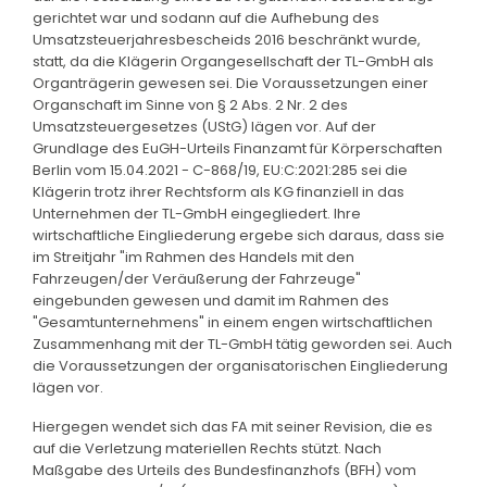
gerichtet war und sodann auf die Aufhebung des
Umsatzsteuerjahresbescheids 2016 beschränkt wurde,
statt, da die Klägerin Organgesellschaft der TL-GmbH als
Organträgerin gewesen sei. Die Voraussetzungen einer
Organschaft im Sinne von § 2 Abs. 2 Nr. 2 des
Umsatzsteuergesetzes (UStG) lägen vor. Auf der
Grundlage des EuGH-Urteils Finanzamt für Körperschaften
Berlin vom 15.04.2021 - C-868/19, EU:C:2021:285 sei die
Klägerin trotz ihrer Rechtsform als KG finanziell in das
Unternehmen der TL-GmbH eingegliedert. Ihre
wirtschaftliche Eingliederung ergebe sich daraus, dass sie
im Streitjahr "im Rahmen des Handels mit den
Fahrzeugen/der Veräußerung der Fahrzeuge"
eingebunden gewesen und damit im Rahmen des
"Gesamtunternehmens" in einem engen wirtschaftlichen
Zusammenhang mit der TL-GmbH tätig geworden sei. Auch
die Voraussetzungen der organisatorischen Eingliederung
lägen vor.
Hiergegen wendet sich das FA mit seiner Revision, die es
auf die Verletzung materiellen Rechts stützt. Nach
Maßgabe des Urteils des Bundesfinanzhofs (BFH) vom