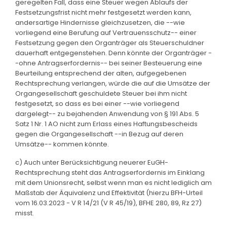
geregelten Fall, dass eine Steuer wegen Ablaufs der
Festsetzungsfrist nicht mehr festgesetzt werden kann,
andersartige Hindernisse gleichzusetzen, die --wie
vorliegend eine Berufung auf Vertrauensschutz-- einer
Festsetzung gegen den Organträger als Steuerschuldner
dauerhaft entgegenstehen. Denn könnte der Organträger -
-ohne Antragserfordernis-- bei seiner Besteuerung eine
Beurteilung entsprechend der alten, aufgegebenen
Rechtsprechung verlangen, würde die auf die Umsätze der
Organgesellschaft geschuldete Steuer bei ihm nicht
festgesetzt, so dass es bei einer --wie vorliegend
dargelegt-- zu bejahenden Anwendung von § 191 Abs. 5
Satz 1 Nr. 1 AO nicht zum Erlass eines Haftungsbescheids
gegen die Organgesellschaft --in Bezug auf deren
Umsätze-- kommen könnte.
c) Auch unter Berücksichtigung neuerer EuGH-
Rechtsprechung steht das Antragserfordernis im Einklang
mit dem Unionsrecht, selbst wenn man es nicht lediglich am
Maßstab der Äquivalenz und Effektivität (hierzu BFH-Urteil
vom 16.03.2023 - V R 14/21 (V R 45/19), BFHE 280, 89, Rz 27)
misst.