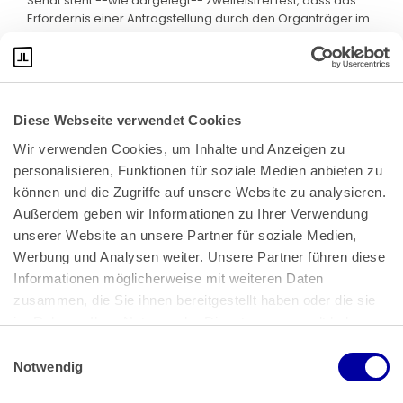
Senat steht --wie dargelegt-- zweifelsfrei fest, dass das
Erfordernis einer Antragstellung durch den Organträger im
Einklang mit dem Unionsrecht steht.
Diese Webseite verwendet Cookies
Wir verwenden Cookies, um Inhalte und Anzeigen zu 
personalisieren, Funktionen für soziale Medien anbieten zu 
können und die Zugriffe auf unsere Website zu analysieren. 
Außerdem geben wir Informationen zu Ihrer Verwendung 
unserer Website an unsere Partner für soziale Medien, 
Bundeskanzlerplatz 2
Werbung und Analysen weiter. Unsere Partner führen diese 
53113 Bonn
Informationen möglicherweise mit weiteren Daten 
zusammen, die Sie ihnen bereitgestellt haben oder die sie 
Pressemitteilungen
AGB
|
im Rahmen Ihrer Nutzung der Dienste gesammelt haben.
Impressum
Datenschutz
|
Einwilligungsauswahl
Impressum
 | 
Datenschutz
Notwendig