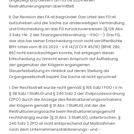
angezeigt und diesem am 03.09.2024 einen
Restrukturierungsplan übermittelt.
II. Die Revision des FA ist begründet. Das Urteil des FG ist
aufzuheben und die Sache zur anderweitigen Verhandlung
und Entscheidung an das FG zurückzuverweisen (§ 126 Abs.
3 Satz 1 Nr. 2 der Finanzgerichtsordnung --FGO--). Das FG,
das das bei seiner Entscheidung noch nicht veröffentlichte
BFH-Urteil vom 16.03.2023 - V R 14/21 (V R 45/19) (BFHE 280,
89) nicht berücksichtigen konnte, hat entgegen dieser
Entscheidung zu Unrecht einen Anspruch auf Aufhebung
der gegenüber der Klägerin ergangenen
Steuerfestsetzung im Hinblick auf deren Stellung als
Organgesellschaft bejaht. Die Sache ist nicht spruchreif.
1. Der Rechtsstreit wurde nicht gemäß § 155 Satz 1 FGO i.V.m.
§ 38 Satz 1 StaRUG und § 240 Satz 2 der Zivilprozessordnung
(ZPO) durch die Anzeige des Restrukturierungsvorhabens
der Klägerin gemäß § 31 Abs. 1 StaRUG, mit der die
Restrukturierungssache beim Restrukturierungsgericht
rechtshängig wurde (§ 31 Abs. 3 StaRUG), unterbrochen. §
240 Satz 2 ZPO ist nicht entsprechend auf Maßnahmen
nach dem Unternehmensstabilisierungs- und -