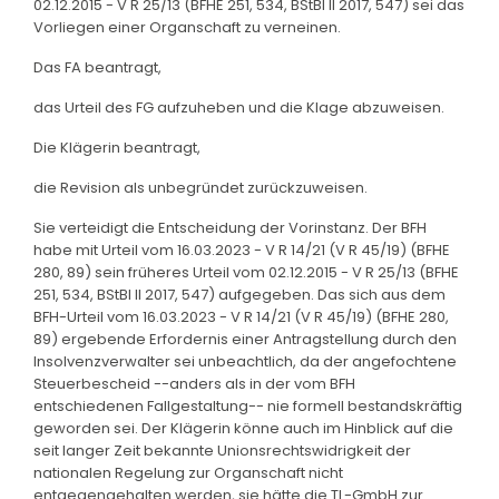
02.12.2015 - V R 25/13 (BFHE 251, 534, BStBl II 2017, 547) sei das
Vorliegen einer Organschaft zu verneinen.
Das FA beantragt,
das Urteil des FG aufzuheben und die Klage abzuweisen.
Die Klägerin beantragt,
die Revision als unbegründet zurückzuweisen.
Sie verteidigt die Entscheidung der Vorinstanz. Der BFH
habe mit Urteil vom 16.03.2023 - V R 14/21 (V R 45/19) (BFHE
280, 89) sein früheres Urteil vom 02.12.2015 - V R 25/13 (BFHE
251, 534, BStBl II 2017, 547) aufgegeben. Das sich aus dem
BFH-Urteil vom 16.03.2023 - V R 14/21 (V R 45/19) (BFHE 280,
89) ergebende Erfordernis einer Antragstellung durch den
Insolvenzverwalter sei unbeachtlich, da der angefochtene
Steuerbescheid --anders als in der vom BFH
entschiedenen Fallgestaltung-- nie formell bestandskräftig
geworden sei. Der Klägerin könne auch im Hinblick auf die
seit langer Zeit bekannte Unionsrechtswidrigkeit der
nationalen Regelung zur Organschaft nicht
entgegengehalten werden, sie hätte die TL-GmbH zur