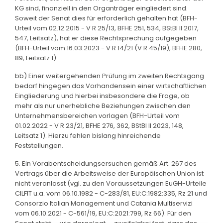
KG sind, finanziell in den Organträger eingliedert sind.
Soweit der Senat dies für erforderlich gehalten hat (BFH-
Urteil vom 02.12.2015 - V R 25/13, BFHE 251, 534, BStBl II 2017,
547, Leitsatz), hat er diese Rechtsprechung aufgegeben
(BFH-Urteil vom 16.03.2023 - V R 14/21 (V R 45/19), BFHE 280,
89, Leitsatz 1).
bb) Einer weitergehenden Prüfung im zweiten Rechtsgang
bedarf hingegen das Vorhandensein einer wirtschaftlichen
Eingliederung und hierbei insbesondere die Frage, ob
mehr als nur unerhebliche Beziehungen zwischen den
Unternehmensbereichen vorlagen (BFH-Urteil vom
01.02.2022 - V R 23/21, BFHE 276, 362, BStBl II 2023, 148,
Leitsatz 1). Hierzu fehlen bislang hinreichende
Feststellungen.
5. Ein Vorabentscheidungsersuchen gemäß Art. 267 des
Vertrags über die Arbeitsweise der Europäischen Union ist
nicht veranlasst (vgl. zu den Voraussetzungen EuGH-Urteile
CILFIT u.a. vom 06.10.1982 - C-283/81, EU:C:1982:335, Rz 21 und
Consorzio Italian Management und Catania Multiservizi
vom 06.10.2021 - C-561/19, EU:C:2021:799, Rz 66). Für den