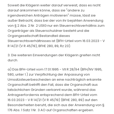
Soweit die Klägerin weiter darauf verweist, dass es nicht
darauf ankommen könne, dass sie "andere zu
irgendwelchen Anträgen motivieren" müsse, lässt sie
außer Betracht, dass bei der von ihr bejahten Anwendung
von § 2 Abs. 2 Nr. 2 UStG nur ein Steuerrechtsverhältnis zum
Organträger als Steuerschuldner besteht und die
Organgesellschaft Bestandteil dieses
Steuerrechtsverhältnisses ist (BFH-Urteil vom 16.03.2023 - V
R 14/21 (V R 45/19), BFHE 280, 89, Rz 23).
3. Die weiteren Einwendungen der Klägerin greifen nicht
durch.
a) Das BFH-Urteil vom 17.01.1995 - VII R 28/94 (BFH/NV 1995,
580, unter 1.) zur Verpflichtung der Anpassung von
Umsatzsteuerbescheiden an eine nachträglich erkannte
Organschaft betrifft den Fall, dass die Organschaft aus
tatsächlichen Gründen verkannt wurde, während das
Antragserfordernis entsprechend dem BFH-Urteil vom
16.03.2023 - V R 14/21 (V R 45/19) (BFHE 280, 89) auf den
Besonderheiten beruht, die sich aus der Anwendung von §
176 Abs. 1 Satz 1 Nr. 3 AO auf Organschaften ergeben.