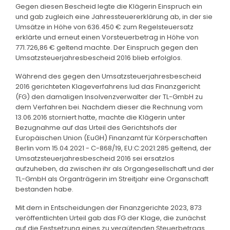
Gegen diesen Bescheid legte die Klägerin Einspruch ein
und gab zugleich eine Jahressteuererklärung ab, in der sie
Umsätze in Höhe von 636.450 € zum Regelsteuersatz
erklärte und erneut einen Vorsteuerbetrag in Höhe von
771.726,86 € geltend machte. Der Einspruch gegen den
Umsatzsteuerjahresbescheid 2016 blieb erfolglos.
Während des gegen den Umsatzsteuerjahresbescheid
2016 gerichteten Klageverfahrens lud das Finanzgericht
(FG) den damaligen Insolvenzverwalter der TL-GmbH zu
dem Verfahren bei. Nachdem dieser die Rechnung vom
13.06.2016 storniert hatte, machte die Klägerin unter
Bezugnahme auf das Urteil des Gerichtshofs der
Europäischen Union (EuGH) Finanzamt für Körperschaften
Berlin vom 15.04.2021 - C-868/19, EU:C:2021:285 geltend, der
Umsatzsteuerjahresbescheid 2016 sei ersatzlos
aufzuheben, da zwischen ihr als Organgesellschaft und der
TL-GmbH als Organträgerin im Streitjahr eine Organschaft
bestanden habe.
Mit dem in Entscheidungen der Finanzgerichte 2023, 873
veröffentlichten Urteil gab das FG der Klage, die zunächst
auf die Festsetzung eines zu vergütenden Steuerbetrags