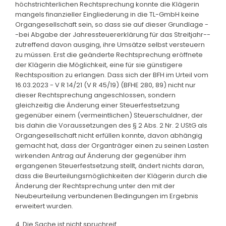
höchstrichterlichen Rechtsprechung konnte die Klägerin
mangels finanzieller Eingliederung in die TL-GmbH keine
Organgesellschaft sein, so dass sie auf dieser Grundlage -
-bei Abgabe der Jahressteuererklärung für das Streitjahr--
zutreffend davon ausging, ihre Umsätze selbst versteuern
zu müssen. Erst die geänderte Rechtsprechung eröffnete
der Klägerin die Möglichkeit, eine für sie günstigere
Rechtsposition zu erlangen. Dass sich der BFH im Urteil vom
16.03.2023 - V R 14/21 (V R 45/19) (BFHE 280, 89) nicht nur
dieser Rechtsprechung angeschlossen, sondern
gleichzeitig die Änderung einer Steuerfestsetzung
gegenüber einem (vermeintlichen) Steuerschuldner, der
bis dahin die Voraussetzungen des § 2 Abs. 2 Nr. 2 UStG als
Organgesellschaft nicht erfüllen konnte, davon abhängig
gemacht hat, dass der Organträger einen zu seinen Lasten
wirkenden Antrag auf Änderung der gegenüber ihm
ergangenen Steuerfestsetzung stellt, ändert nichts daran,
dass die Beurteilungsmöglichkeiten der Klägerin durch die
Änderung der Rechtsprechung unter den mit der
Neubeurteilung verbundenen Bedingungen im Ergebnis
erweitert wurden.
4. Die Sache ist nicht spruchreif.