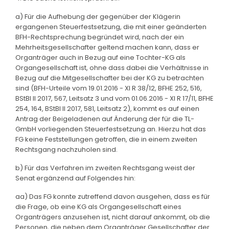
a) Für die Aufhebung der gegenüber der Klägerin
ergangenen Steuerfestsetzung, die mit einer geänderten
BFH-Rechtsprechung begründet wird, nach der ein
Mehrheitsgesellschafter geltend machen kann, dass er
Organträger auch in Bezug auf eine Tochter-KG als
Organgesellschaft ist, ohne dass dabei die Verhältnisse in
Bezug auf die Mitgesellschafter bei der KG zu betrachten
sind (BFH-Urteile vom 19.01.2016 - XI R 38/12, BFHE 252, 516,
BStBl II 2017, 567, Leitsatz 3 und vom 01.06.2016 - XI R 17/11, BFHE
254, 164, BStBl II 2017, 581, Leitsatz 2), kommt es auf einen
Antrag der Beigeladenen auf Änderung der für die TL-
GmbH vorliegenden Steuerfestsetzung an. Hierzu hat das
FG keine Feststellungen getroffen, die in einem zweiten
Rechtsgang nachzuholen sind.
b) Für das Verfahren im zweiten Rechtsgang weist der
Senat ergänzend auf Folgendes hin:
aa) Das FG konnte zutreffend davon ausgehen, dass es für
die Frage, ob eine KG als Organgesellschaft eines
Organträgers anzusehen ist, nicht darauf ankommt, ob die
Personen, die neben dem Organträger Gesellschafter der