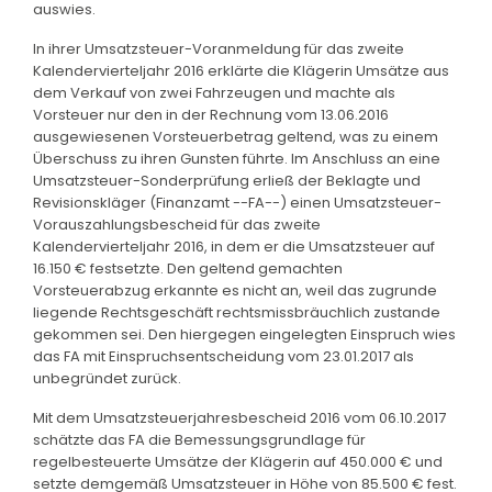
auswies.
In ihrer Umsatzsteuer-Voranmeldung für das zweite
Kalendervierteljahr 2016 erklärte die Klägerin Umsätze aus
dem Verkauf von zwei Fahrzeugen und machte als
Vorsteuer nur den in der Rechnung vom 13.06.2016
ausgewiesenen Vorsteuerbetrag geltend, was zu einem
Überschuss zu ihren Gunsten führte. Im Anschluss an eine
Umsatzsteuer-Sonderprüfung erließ der Beklagte und
Revisionskläger (Finanzamt --FA--) einen Umsatzsteuer-
Vorauszahlungsbescheid für das zweite
Kalendervierteljahr 2016, in dem er die Umsatzsteuer auf
16.150 € festsetzte. Den geltend gemachten
Vorsteuerabzug erkannte es nicht an, weil das zugrunde
liegende Rechtsgeschäft rechtsmissbräuchlich zustande
gekommen sei. Den hiergegen eingelegten Einspruch wies
das FA mit Einspruchsentscheidung vom 23.01.2017 als
unbegründet zurück.
Mit dem Umsatzsteuerjahresbescheid 2016 vom 06.10.2017
schätzte das FA die Bemessungsgrundlage für
regelbesteuerte Umsätze der Klägerin auf 450.000 € und
setzte demgemäß Umsatzsteuer in Höhe von 85.500 € fest.