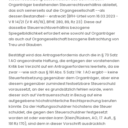
Organträger bestehenden Steuerrechtsverhältnis ableitet,
das sich seinerseits auf die Organgesellschaft --als
dessen Bestandteil-- erstreckt (BFH-Urteil vom 16.03.2023 -
V R 14/21 (V R 45/19), BFHE 280, 89, Rz 23). Diese auf
dasselbe Steuerrechtsverhältnis bezogene
Spiegelbildlichkeit erfordert eine sowohl auf Organträger
als auch auf Organgesellschaft bezogene Betrachtung von
Treu und Glauben.
Bestätigt wird das Antragserfordernis durch die in § 73 Satz
1 AO angeordnete Haftung, die entgegen der vorstehenden
Kritik bei Verzicht auf ein Antragserfordernis leerliefe, da sie
zwar --wie sich aus § 191 Abs. 5 Satz 1 Nr. 1 AO ergibt-- keine
Steuerfestsetzung gegenüber dem Organträger, aber eine
diesem gegenüber zumindest festsetzbare Steuerschuld
voraussetzt, an der es grundsätzlich fehlen würde, wenn
dieser sich auf Vertrauensschutz in Bezug auf eine
aufgegebene höchstrichterliche Rechtsprechung berufen
könnte. Da der Haftungsschuldner höchstens die Steuer
schuldet, die gegen den Steuerschuldner festgesetzt
worden ist oder werden kann (Klein/Rüsken, AO, 17. Aufl., §
191 Rz 170), sind dem in dieser Vorschrift ausdrücklich