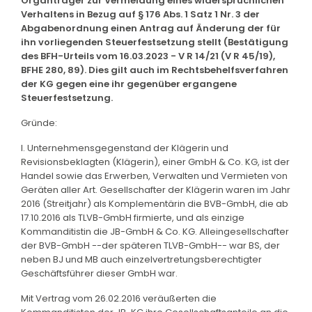
Organträger zur Vermeidung eines widersprüchlichen
Verhaltens in Bezug auf § 176 Abs. 1 Satz 1 Nr. 3 der
Abgabenordnung einen Antrag auf Änderung der für
ihn vorliegenden Steuerfestsetzung stellt (Bestätigung
des BFH-Urteils vom 16.03.2023 - V R 14/21 (V R 45/19),
BFHE 280, 89). Dies gilt auch im Rechtsbehelfsverfahren
der KG gegen eine ihr gegenüber ergangene
Steuerfestsetzung.
Gründe:
I. Unternehmensgegenstand der Klägerin und
Revisionsbeklagten (Klägerin), einer GmbH & Co. KG, ist der
Handel sowie das Erwerben, Verwalten und Vermieten von
Geräten aller Art. Gesellschafter der Klägerin waren im Jahr
2016 (Streitjahr) als Komplementärin die BVB-GmbH, die ab
17.10.2016 als TLVB-GmbH firmierte, und als einzige
Kommanditistin die JB-GmbH & Co. KG. Alleingesellschafter
der BVB-GmbH --der späteren TLVB-GmbH-- war BS, der
neben BJ und MB auch einzelvertretungsberechtigter
Geschäftsführer dieser GmbH war.
Mit Vertrag vom 26.02.2016 veräußerten die