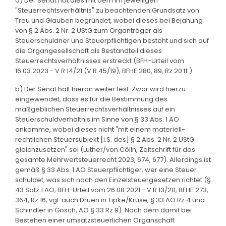
a) Der Senat hat dies mit dem im jeweiligen
"Steuerrechtsverhältnis" zu beachtenden Grundsatz von
Treu und Glauben begründet, wobei dieses bei Bejahung
von § 2 Abs. 2 Nr. 2 UStG zum Organträger als
Steuerschuldner und Steuerpflichtigen besteht und sich auf
die Organgesellschaft als Bestandteil dieses
Steuerrechtsverhältnisses erstreckt (BFH-Urteil vom
16.03.2023 - V R 14/21 (V R 45/19), BFHE 280, 89, Rz 20 ff.).
b) Der Senat hält hieran weiter fest. Zwar wird hierzu
eingewendet, dass es für die Bestimmung des
maßgeblichen Steuerrechtsverhältnisses auf ein
Steuerschuldverhältnis im Sinne von § 33 Abs. 1 AO
ankomme, wobei dieses nicht "mit einem materiell-
rechtlichen Steuersubjekt [i.S. des] § 2 Abs. 2 Nr. 2 UStG
gleichzusetzen" sei (Luther/von Cölln, Zeitschrift für das
gesamte Mehrwertsteuerrecht 2023, 674, 677). Allerdings ist
gemäß § 33 Abs. 1 AO Steuerpflichtiger, wer eine Steuer
schuldet, was sich nach den Einzelsteuergesetzen richtet (§
43 Satz 1 AO; BFH-Urteil vom 26.08.2021 - V R 13/20, BFHE 273,
364, Rz 16; vgl. auch Drüen in Tipke/Kruse, § 33 AO Rz 4 und
Schindler in Gosch, AO § 33 Rz 9). Nach dem damit bei
Bestehen einer umsatzsteuerlichen Organschaft