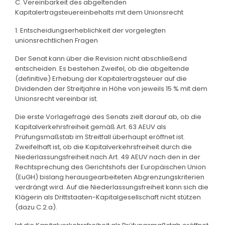
C. Vereinbarkeit des abgeltenden
Kapitalertragsteuereinbehalts mit dem Unionsrecht
1. Entscheidungserheblichkeit der vorgelegten
unionsrechtlichen Fragen
Der Senat kann über die Revision nicht abschließend
entscheiden. Es bestehen Zweifel, ob die abgeltende
(definitive) Erhebung der Kapitalertragsteuer auf die
Dividenden der Streitjahre in Höhe von jeweils 15 % mit dem
Unionsrecht vereinbar ist.
Die erste Vorlagefrage des Senats zielt darauf ab, ob die
Kapitalverkehrsfreiheit gemäß Art. 63 AEUV als
Prüfungsmaßstab im Streitfall überhaupt eröffnet ist.
Zweifelhaft ist, ob die Kapitalverkehrsfreiheit durch die
Niederlassungsfreiheit nach Art. 49 AEUV nach den in der
Rechtsprechung des Gerichtshofs der Europäischen Union
(EuGH) bislang herausgearbeiteten Abgrenzungskriterien
verdrängt wird. Auf die Niederlassungsfreiheit kann sich die
Klägerin als Drittstaaten-Kapitalgesellschaft nicht stützen
(dazu C.2.a).