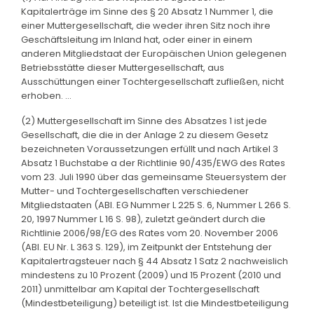
Kapitalerträge im Sinne des § 20 Absatz 1 Nummer 1, die
einer Muttergesellschaft, die weder ihren Sitz noch ihre
Geschäftsleitung im Inland hat, oder einer in einem
anderen Mitgliedstaat der Europäischen Union gelegenen
Betriebsstätte dieser Muttergesellschaft, aus
Ausschüttungen einer Tochtergesellschaft zufließen, nicht
erhoben. ...
(2) Muttergesellschaft im Sinne des Absatzes 1 ist jede
Gesellschaft, die die in der Anlage 2 zu diesem Gesetz
bezeichneten Voraussetzungen erfüllt und nach Artikel 3
Absatz 1 Buchstabe a der Richtlinie 90/435/EWG des Rates
vom 23. Juli 1990 über das gemeinsame Steuersystem der
Mutter- und Tochtergesellschaften verschiedener
Mitgliedstaaten (ABl. EG Nummer L 225 S. 6, Nummer L 266 S.
20, 1997 Nummer L 16 S. 98), zuletzt geändert durch die
Richtlinie 2006/98/EG des Rates vom 20. November 2006
(ABl. EU Nr. L 363 S. 129), im Zeitpunkt der Entstehung der
Kapitalertragsteuer nach § 44 Absatz 1 Satz 2 nachweislich
mindestens zu 10 Prozent (2009) und 15 Prozent (2010 und
2011) unmittelbar am Kapital der Tochtergesellschaft
(Mindestbeteiligung) beteiligt ist. Ist die Mindestbeteiligung