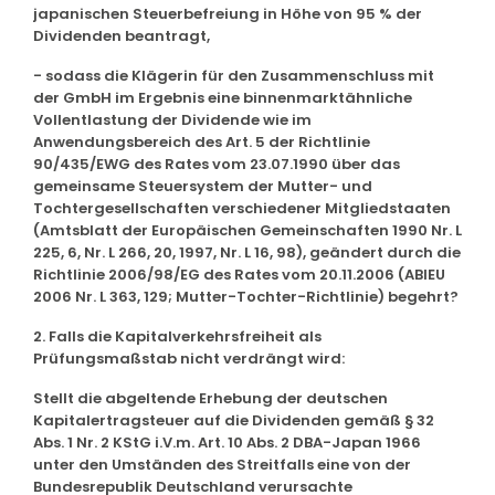
japanischen Steuerbefreiung in Höhe von 95 % der
Dividenden beantragt,
- sodass die Klägerin für den Zusammenschluss mit
der GmbH im Ergebnis eine binnenmarktähnliche
Vollentlastung der Dividende wie im
Anwendungsbereich des Art. 5 der Richtlinie
90/435/EWG des Rates vom 23.07.1990 über das
gemeinsame Steuersystem der Mutter- und
Tochtergesellschaften verschiedener Mitgliedstaaten
(Amtsblatt der Europäischen Gemeinschaften 1990 Nr. L
225, 6, Nr. L 266, 20, 1997, Nr. L 16, 98), geändert durch die
Richtlinie 2006/98/EG des Rates vom 20.11.2006 (ABlEU
2006 Nr. L 363, 129; Mutter-Tochter-Richtlinie) begehrt?
2. Falls die Kapitalverkehrsfreiheit als
Prüfungsmaßstab nicht verdrängt wird:
Stellt die abgeltende Erhebung der deutschen
Kapitalertragsteuer auf die Dividenden gemäß § 32
Abs. 1 Nr. 2 KStG i.V.m. Art. 10 Abs. 2 DBA-Japan 1966
unter den Umständen des Streitfalls eine von der
Bundesrepublik Deutschland verursachte