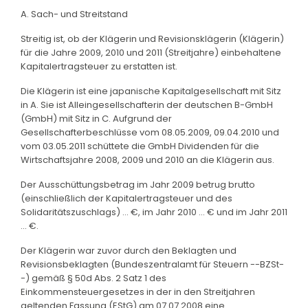
A. Sach- und Streitstand
Streitig ist, ob der Klägerin und Revisionsklägerin (Klägerin)
für die Jahre 2009, 2010 und 2011 (Streitjahre) einbehaltene
Kapitalertragsteuer zu erstatten ist.
Die Klägerin ist eine japanische Kapitalgesellschaft mit Sitz
in A. Sie ist Alleingesellschafterin der deutschen B-GmbH
(GmbH) mit Sitz in C. Aufgrund der
Gesellschafterbeschlüsse vom 08.05.2009, 09.04.2010 und
vom 03.05.2011 schüttete die GmbH Dividenden für die
Wirtschaftsjahre 2008, 2009 und 2010 an die Klägerin aus.
Der Ausschüttungsbetrag im Jahr 2009 betrug brutto
(einschließlich der Kapitalertragsteuer und des
Solidaritätszuschlags) ... €, im Jahr 2010 ... € und im Jahr 2011
... €.
Der Klägerin war zuvor durch den Beklagten und
Revisionsbeklagten (Bundeszentralamt für Steuern --BZSt-
-) gemäß § 50d Abs. 2 Satz 1 des
Einkommensteuergesetzes in der in den Streitjahren
geltenden Fassung (EStG) am 07.07.2008 eine