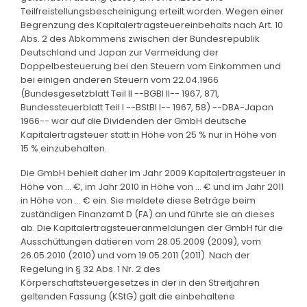
Teilfreistellungsbescheinigung erteilt worden. Wegen einer
Begrenzung des Kapitalertragsteuereinbehalts nach Art. 10
Abs. 2 des Abkommens zwischen der Bundesrepublik
Deutschland und Japan zur Vermeidung der
Doppelbesteuerung bei den Steuern vom Einkommen und
bei einigen anderen Steuern vom 22.04.1966
(Bundesgesetzblatt Teil II --BGBl II-- 1967, 871,
Bundessteuerblatt Teil I --BStBl I-- 1967, 58) --DBA-Japan
1966-- war auf die Dividenden der GmbH deutsche
Kapitalertragsteuer statt in Höhe von 25 % nur in Höhe von
15 % einzubehalten.
Die GmbH behielt daher im Jahr 2009 Kapitalertragsteuer in
Höhe von ... €, im Jahr 2010 in Höhe von ... € und im Jahr 2011
in Höhe von ... € ein. Sie meldete diese Beträge beim
zuständigen Finanzamt D (FA) an und führte sie an dieses
ab. Die Kapitalertragsteueranmeldungen der GmbH für die
Ausschüttungen datieren vom 28.05.2009 (2009), vom
26.05.2010 (2010) und vom 19.05.2011 (2011). Nach der
Regelung in § 32 Abs. 1 Nr. 2 des
Körperschaftsteuergesetzes in der in den Streitjahren
geltenden Fassung (KStG) galt die einbehaltene