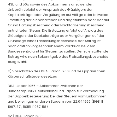
43b und 50g sowie des Abkommens anzuwenden.
Unberührt bleibt der Anspruch des Gläubigers der
Kapitalerträge oder Vergütungen auf völlige oder teilweise
Erstattung der einbehaltenen und abgeführten oder der auf
Grund Haftungsbescheid oder Nachforderungsbescheid
entrichteten Steuer. Die Erstattung erfolgt auf Antrag des
Gläubigers der Kapitalerträge oder Vergütungen auf der
Grundlage eines Freistellungsbescheids; der Antrag ist
nach amtlich vorgeschriebenem Vordruck bei dem
Bundeszentralamt für Steuern zu stellen. Der zu erstattende
Betrag wird nach Bekanntgabe des Freistellungsbescheids
ausgezahlt.
c) Vorschriften des DBA-Japan 1966 und des japanischen
Körperschaftsteuergesetzes
DBA-Japan 1966 = Abkommen zwischen der
Bundesrepublik Deutschland und Japan zur Vermeidung
der Doppelbesteuerung bei den Steuern vom Einkommen
und bei einigen anderen Steuern vom 22.04.1966 (BGBl II
1967, 871, BStBl I 1967, 58).
aa) DBA-Japan 1966