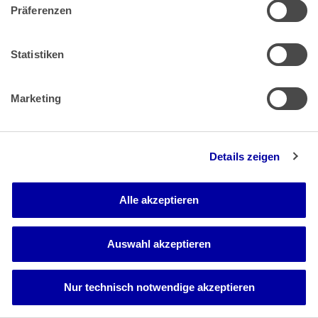
nach Maßgabe des Art. 10 Abs. 2 DBA-Japan 1966
Präferenzen
gerechtfertigt ist. Er hat angesichts der bisherigen
Rechtsprechung des EuGH zu Dividendenausschüttungen
zwischen den Gesellschaften zweier Mitgliedstaaten aber
Statistiken
Zweifel, ob diese Beurteilung mit dem Unionsrecht
vereinbar ist. Ferner stellt sich dem Senat die
unionsrechtlich zweifelhafte Frage, ob der Einbehalt der
Marketing
abgeltenden (definitiven) deutschen Kapitalertragsteuer
dadurch gerechtfertigt sein kann, dass der Klägerin wegen
der schon in Anspruch genommenen japanischen
Steuerbefreiung keine Doppelbegünstigung der Dividende
Details zeigen
zu gewähren ist (dazu C.2.c).
Sollte im Ergebnis eine unzulässige Beschränkung der
Alle akzeptieren
Kapitalverkehrsfreiheit durch die abgeltende Erhebung der
deutschen Kapitalertragsteuer anzunehmen sein, stellt sich
die Frage der Erstattungsmodalitäten (Vorlagefrage 4,
Auswahl akzeptieren
dazu C.2.d). Aus Sicht des Senats ist Voraussetzung für eine
Erstattung, dass die Klägerin den Betrag der in Japan nicht
anrechenbaren deutschen Kapitalertragsteuer für die
einzelnen Ausschüttungen konkret in Euro berechnet und
Nur technisch notwendige akzeptieren
das BZSt die Richtigkeit der Angaben im Wege des
Informationsaustauschs mit den japanischen