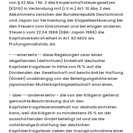
von § 32 Abs. 1 Nr. 2 des Körperschaftsteuergesetzes
(KStG) in Verbindung mit (i.V.m.) Art. 10 Abs. 2 des
Abkommens zwischen der Bundesrepublik Deutschland
und Japan zur Vermeidung der Doppelbesteuerung bei
den Steuern vom Einkommen und bei einigen anderen
Steuern vom 22.04.1966 (DBA-Japan 1966) die
Kapitalverkehrsfreiheit in Art. 63 AEUV als
Prüfungsmaßstab, da
- --einerseits-- diese Regelungen zwar einen
abgeltenden (definitiven) Einbehalt deutscher
Kapitalertragsteuer in Höhe von 15 % auf die
Dividenden der Gesellschaft mit beschränkter Haftung
(GmbH) unabhängig von der Beteiligungshöhe einer
japanischen Mutterkapitalgesellschaft anordnen,
- aber --andererseits-- die von der Klägerin geltend
gemachte Beschränkung durch den
Kapitalertragsteuereinbehalt nur deshalb eintreten
kann, weil die Klägerin zu mindestens 25 % an der
ausschüttenden GmbH beteiligt ist und sie die
vollständige Erstattung der deutschen
Kapitalertragsteuer neben der Inanspruchnahme einer