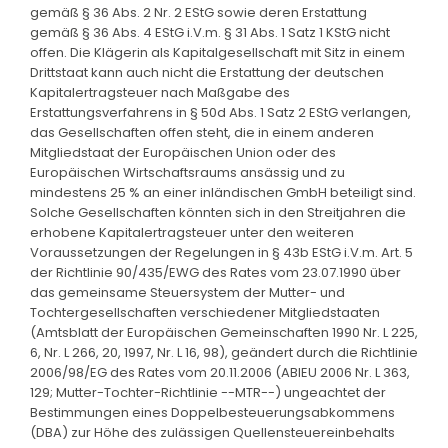
gemäß § 36 Abs. 2 Nr. 2 EStG sowie deren Erstattung
gemäß § 36 Abs. 4 EStG i.V.m. § 31 Abs. 1 Satz 1 KStG nicht
offen. Die Klägerin als Kapitalgesellschaft mit Sitz in einem
Drittstaat kann auch nicht die Erstattung der deutschen
Kapitalertragsteuer nach Maßgabe des
Erstattungsverfahrens in § 50d Abs. 1 Satz 2 EStG verlangen,
das Gesellschaften offen steht, die in einem anderen
Mitgliedstaat der Europäischen Union oder des
Europäischen Wirtschaftsraums ansässig und zu
mindestens 25 % an einer inländischen GmbH beteiligt sind.
Solche Gesellschaften könnten sich in den Streitjahren die
erhobene Kapitalertragsteuer unter den weiteren
Voraussetzungen der Regelungen in § 43b EStG i.V.m. Art. 5
der Richtlinie 90/435/EWG des Rates vom 23.07.1990 über
das gemeinsame Steuersystem der Mutter- und
Tochtergesellschaften verschiedener Mitgliedstaaten
(Amtsblatt der Europäischen Gemeinschaften 1990 Nr. L 225,
6, Nr. L 266, 20, 1997, Nr. L 16, 98), geändert durch die Richtlinie
2006/98/EG des Rates vom 20.11.2006 (ABlEU 2006 Nr. L 363,
129; Mutter-Tochter-Richtlinie --MTR--) ungeachtet der
Bestimmungen eines Doppelbesteuerungsabkommens
(DBA) zur Höhe des zulässigen Quellensteuereinbehalts