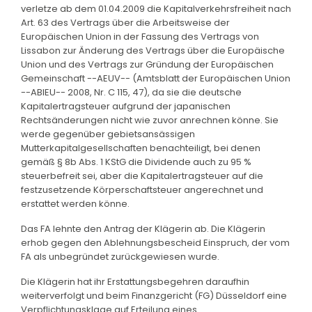
verletze ab dem 01.04.2009 die Kapitalverkehrsfreiheit nach
Art. 63 des Vertrags über die Arbeitsweise der
Europäischen Union in der Fassung des Vertrags von
Lissabon zur Änderung des Vertrags über die Europäische
Union und des Vertrags zur Gründung der Europäischen
Gemeinschaft --AEUV-- (Amtsblatt der Europäischen Union
--ABlEU-- 2008, Nr. C 115, 47), da sie die deutsche
Kapitalertragsteuer aufgrund der japanischen
Rechtsänderungen nicht wie zuvor anrechnen könne. Sie
werde gegenüber gebietsansässigen
Mutterkapitalgesellschaften benachteiligt, bei denen
gemäß § 8b Abs. 1 KStG die Dividende auch zu 95 %
steuerbefreit sei, aber die Kapitalertragsteuer auf die
festzusetzende Körperschaftsteuer angerechnet und
erstattet werden könne.
Das FA lehnte den Antrag der Klägerin ab. Die Klägerin
erhob gegen den Ablehnungsbescheid Einspruch, der vom
FA als unbegründet zurückgewiesen wurde.
Die Klägerin hat ihr Erstattungsbegehren daraufhin
weiterverfolgt und beim Finanzgericht (FG) Düsseldorf eine
Verpflichtungsklage auf Erteilung eines