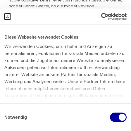
Ist die Kapitalverkehrsfreiheit als Prüfungsmaßstab eröffnet,
hat der Senat Zweifel, ob die mit der Revision
angegriffenen nationalen Besteuerungsregelungen eine
von der Bundesrepublik Deutschland (Deutschland)
verursachte Beschränkung der Kapitalverkehrsfreiheit zu
Lasten der Klägerin auslösen. Die von der Klägerin gerügte
definitive Wirkung des Kapitalertragsteuereinbehalts ab
Diese Webseite verwendet Cookies
dem 01.04.2009 beruht aus Sicht des Senats maßgeblich
Wir verwenden Cookies, um Inhalte und Anzeigen zu 
auf der Einführung der japanischen Steuerbefreiung und
nicht auf den unveränderten nationalen deutschen
personalisieren, Funktionen für soziale Medien anbieten zu 
Besteuerungsregeln und dem ebenso unverändert
können und die Zugriffe auf unsere Website zu analysieren. 
gebliebenen Entlastungsmechanismus nach Art. 23 Abs. 2
Außerdem geben wir Informationen zu Ihrer Verwendung 
DBA-Japan 1966. Die Frage, nach welchen Kriterien die
unserer Website an unsere Partner für soziale Medien, 
Verursachung und Zurechnung der Deutschland von der
Werbung und Analysen weiter. Unsere Partner führen diese 
Klägerin vorgehaltenen Beschränkung zu bestimmen ist, ist
ebenfalls entscheidungserheblich (Vorlagefrage 2, dazu
Informationen möglicherweise mit weiteren Daten 
C.2.b).
zusammen, die Sie ihnen bereitgestellt haben oder die sie 
im Rahmen Ihrer Nutzung der Dienste gesammelt haben.
Ist eine Beschränkung der Kapitalverkehrsfreiheit zu Lasten
der Klägerin anzunehmen, ist der Senat der Auffassung,
Einwilligungsauswahl
dass der Einbehalt der abgeltenden (definitiven)
Impressum
 | 
Datenschutz
Notwendig
deutschen Kapitalertragsteuer mit der Aufteilung der
Besteuerungsrechte zwischen Deutschland und Japan