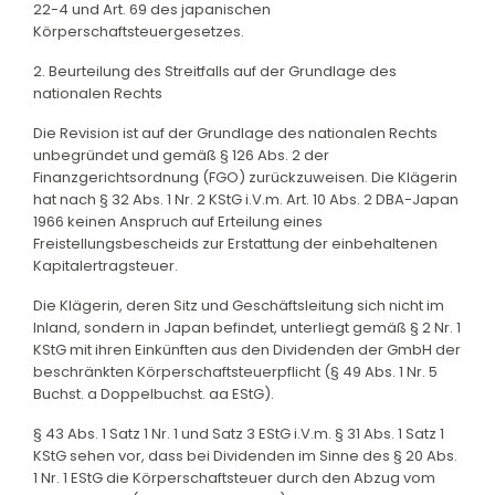
22-4 und Art. 69 des japanischen
Körperschaftsteuergesetzes.
2. Beurteilung des Streitfalls auf der Grundlage des
nationalen Rechts
Die Revision ist auf der Grundlage des nationalen Rechts
unbegründet und gemäß § 126 Abs. 2 der
Finanzgerichtsordnung (FGO) zurückzuweisen. Die Klägerin
hat nach § 32 Abs. 1 Nr. 2 KStG i.V.m. Art. 10 Abs. 2 DBA-Japan
1966 keinen Anspruch auf Erteilung eines
Freistellungsbescheids zur Erstattung der einbehaltenen
Kapitalertragsteuer.
Die Klägerin, deren Sitz und Geschäftsleitung sich nicht im
Inland, sondern in Japan befindet, unterliegt gemäß § 2 Nr. 1
KStG mit ihren Einkünften aus den Dividenden der GmbH der
beschränkten Körperschaftsteuerpflicht (§ 49 Abs. 1 Nr. 5
Buchst. a Doppelbuchst. aa EStG).
§ 43 Abs. 1 Satz 1 Nr. 1 und Satz 3 EStG i.V.m. § 31 Abs. 1 Satz 1
KStG sehen vor, dass bei Dividenden im Sinne des § 20 Abs.
1 Nr. 1 EStG die Körperschaftsteuer durch den Abzug vom