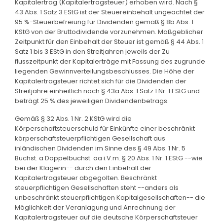
Kapitalertrag (Kapitalertragsteuer) erhoben wird. Nach §
43 Abs. 1 Satz 3 EStG ist der Steuereinbehalt ungeachtet der
95 %-Steuerbefreiung für Dividenden gemäß § 8b Abs. 1
KStG von der Bruttodividende vorzunehmen. Maßgeblicher
Zeitpunkt für den Einbehalt der Steuer ist gemäß § 44 Abs. 1
Satz 1 bis 3 EStG in den Streitjahren jeweils der Zu
flusszeitpunkt der Kapitalerträge mit Fassung des zugrunde
liegenden Gewinnverteilungsbeschlusses. Die Höhe der
Kapitalertragsteuer richtet sich für die Dividenden der
Streitjahre einheitlich nach § 43a Abs. 1 Satz 1 Nr. 1 EStG und
beträgt 25 % des jeweiligen Dividendenbetrags.
Gemäß § 32 Abs. 1 Nr. 2 KStG wird die
Körperschaftsteuerschuld für Einkünfte einer beschränkt
körperschaftsteuerpflichtigen Gesellschaft aus
inländischen Dividenden im Sinne des § 49 Abs. 1 Nr. 5
Buchst. a Doppelbuchst. aa i.V.m. § 20 Abs. 1 Nr. 1 EStG --wie
bei der Klägerin-- durch den Einbehalt der
Kapitalertragsteuer abgegolten. Beschränkt
steuerpflichtigen Gesellschaften steht --anders als
unbeschränkt steuerpflichtigen Kapitalgesellschaften-- die
Möglichkeit der Veranlagung und Anrechnung der
Kapitalertragsteuer auf die deutsche Körperschaftsteuer