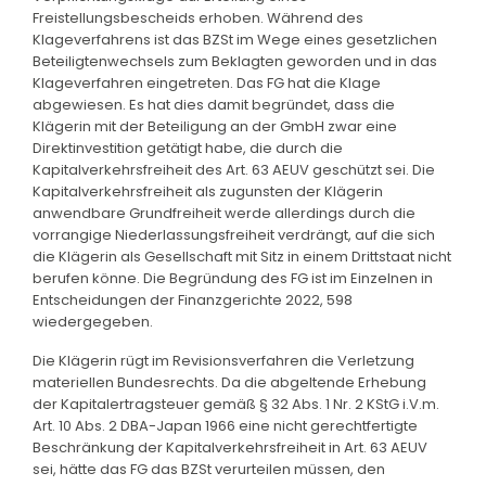
Freistellungsbescheids erhoben. Während des
Klageverfahrens ist das BZSt im Wege eines gesetzlichen
Beteiligtenwechsels zum Beklagten geworden und in das
Klageverfahren eingetreten. Das FG hat die Klage
abgewiesen. Es hat dies damit begründet, dass die
Klägerin mit der Beteiligung an der GmbH zwar eine
Direktinvestition getätigt habe, die durch die
Kapitalverkehrsfreiheit des Art. 63 AEUV geschützt sei. Die
Kapitalverkehrsfreiheit als zugunsten der Klägerin
anwendbare Grundfreiheit werde allerdings durch die
vorrangige Niederlassungsfreiheit verdrängt, auf die sich
die Klägerin als Gesellschaft mit Sitz in einem Drittstaat nicht
berufen könne. Die Begründung des FG ist im Einzelnen in
Entscheidungen der Finanzgerichte 2022, 598
wiedergegeben.
Die Klägerin rügt im Revisionsverfahren die Verletzung
materiellen Bundesrechts. Da die abgeltende Erhebung
der Kapitalertragsteuer gemäß § 32 Abs. 1 Nr. 2 KStG i.V.m.
Art. 10 Abs. 2 DBA-Japan 1966 eine nicht gerechtfertigte
Beschränkung der Kapitalverkehrsfreiheit in Art. 63 AEUV
sei, hätte das FG das BZSt verurteilen müssen, den