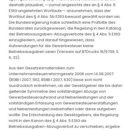
deshalb plausibel, --zumal angesichts des an § 4 Abs. 6
EStG angelehnten Wortlauts-- anzunehmen, dass der
Wortlaut des § 4 Abs. 5b EStG bewusst gewählt worden sei.
Die Bundesregierung habe schließlich eine Prüfbitte des
Bundesrates zurückgewiesen, die Regelung in den Katalog
der Betriebsausgaben-Abzugsverbote des § 4 Abs. 5 EStG
einzugliedern, und darauf hingewiesen, dass
Aufwendungen für die Gewerbesteuer keine
Betriebsausgaben seien (Verweis auf BTDrucks 16/6739, S.
6, 32).
Aus den Gesetzesmaterialien zum
Unternehmensteuerreformgesetz 2008 vom 14.08.2007
(BGBl I 2007, 1912, BStBl I 2007, 630) lasse sich nicht
ausdrücklich entnehmen, ob der Gesetzgeber die bis dahin
geltende Symmetrie des vollständigen Abzugs von
Gewerbesteueraufwand und Nebenleistungen und der
vollständigen Erfassung von Gewerbesteuererstattungen
und Nebenleistungen beibehalten oder diese aufgeben
wollte. Die Entscheidung des Gesetzgebers, die Regelung
nicht in den Kanon des § 4 Abs. 5 EStG als
Betriebsausgaben-Abzugsverbot zu verschieben, ergebe