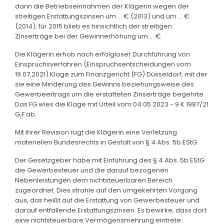
darin die Betriebseinnahmen der Klägerin wegen der
streitigen Erstattungszinsen um ... € (2013) und um ... €
(2014); für 2015 blieb es hinsichtlich der streitigen
Zinserträge bei der Gewinnerhöhung um ... €.
Die Klägerin erhob nach erfolgloser Durchführung von
Einspruchsverfahren (Einspruchsentscheidungen vom
19.07.2021) Klage zum Finanzgericht (FG) Düsseldorf, mit der
sie eine Minderung des Gewinns beziehungsweise des
Gewerbeertrags um die erstatteten Zinserträge begehrte.
Das FG wies die Klage mit Urteil vom 04.05.2023 - 9 K 1987/21
G,F ab.
Mit ihrer Revision rügt die Klägerin eine Verletzung
materiellen Bundesrechts in Gestalt von § 4 Abs. 5b EStG.
Der Gesetzgeber habe mit Einführung des § 4 Abs. 5b EStG
die Gewerbesteuer und die darauf bezogenen
Nebenleistungen dem nichtsteuerbaren Bereich
zugeordnet. Dies strahle auf den umgekehrten Vorgang
aus, das heißt auf die Erstattung von Gewerbesteuer und
darauf entfallende Erstattungszinsen. Es bewirke, dass dort
eine nichtsteuerbare Vermögensmehrung eintrete.