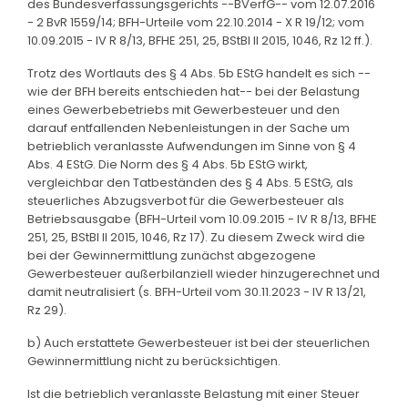
des Bundesverfassungsgerichts --BVerfG-- vom 12.07.2016
- 2 BvR 1559/14; BFH-Urteile vom 22.10.2014 - X R 19/12; vom
10.09.2015 - IV R 8/13, BFHE 251, 25, BStBl II 2015, 1046, Rz 12 ff.).
Trotz des Wortlauts des § 4 Abs. 5b EStG handelt es sich --
wie der BFH bereits entschieden hat-- bei der Belastung
eines Gewerbebetriebs mit Gewerbesteuer und den
darauf entfallenden Nebenleistungen in der Sache um
betrieblich veranlasste Aufwendungen im Sinne von § 4
Abs. 4 EStG. Die Norm des § 4 Abs. 5b EStG wirkt,
vergleichbar den Tatbeständen des § 4 Abs. 5 EStG, als
steuerliches Abzugsverbot für die Gewerbesteuer als
Betriebsausgabe (BFH-Urteil vom 10.09.2015 - IV R 8/13, BFHE
251, 25, BStBl II 2015, 1046, Rz 17). Zu diesem Zweck wird die
bei der Gewinnermittlung zunächst abgezogene
Gewerbesteuer außerbilanziell wieder hinzugerechnet und
damit neutralisiert (s. BFH-Urteil vom 30.11.2023 - IV R 13/21,
Rz 29).
b) Auch erstattete Gewerbesteuer ist bei der steuerlichen
Gewinnermittlung nicht zu berücksichtigen.
Ist die betrieblich veranlasste Belastung mit einer Steuer