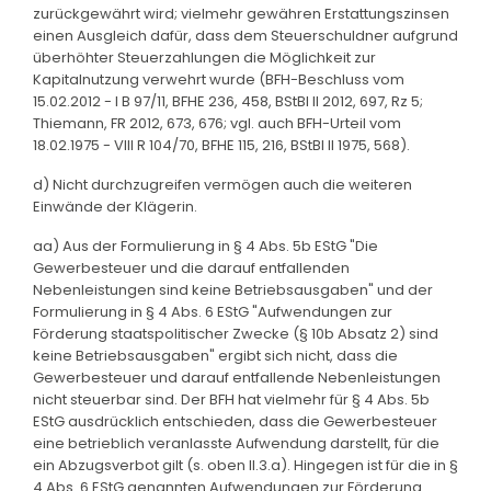
zurückgewährt wird; vielmehr gewähren Erstattungszinsen
einen Ausgleich dafür, dass dem Steuerschuldner aufgrund
überhöhter Steuerzahlungen die Möglichkeit zur
Kapitalnutzung verwehrt wurde (BFH-Beschluss vom
15.02.2012 - I B 97/11, BFHE 236, 458, BStBl II 2012, 697, Rz 5;
Thiemann, FR 2012, 673, 676; vgl. auch BFH-Urteil vom
18.02.1975 - VIII R 104/70, BFHE 115, 216, BStBl II 1975, 568).
d) Nicht durchzugreifen vermögen auch die weiteren
Einwände der Klägerin.
aa) Aus der Formulierung in § 4 Abs. 5b EStG "Die
Gewerbesteuer und die darauf entfallenden
Nebenleistungen sind keine Betriebsausgaben" und der
Formulierung in § 4 Abs. 6 EStG "Aufwendungen zur
Förderung staatspolitischer Zwecke (§ 10b Absatz 2) sind
keine Betriebsausgaben" ergibt sich nicht, dass die
Gewerbesteuer und darauf entfallende Nebenleistungen
nicht steuerbar sind. Der BFH hat vielmehr für § 4 Abs. 5b
EStG ausdrücklich entschieden, dass die Gewerbesteuer
eine betrieblich veranlasste Aufwendung darstellt, für die
ein Abzugsverbot gilt (s. oben II.3.a). Hingegen ist für die in §
4 Abs. 6 EStG genannten Aufwendungen zur Förderung