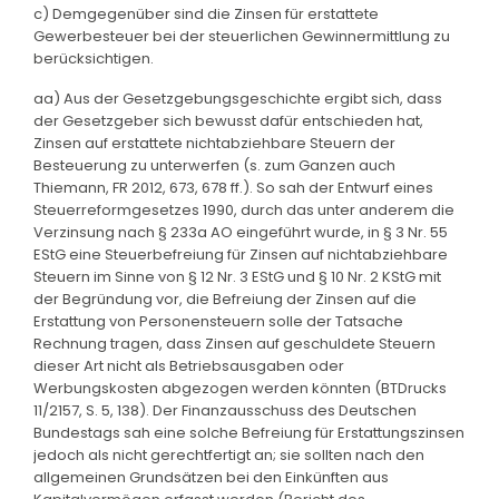
c) Demgegenüber sind die Zinsen für erstattete
Gewerbesteuer bei der steuerlichen Gewinnermittlung zu
berücksichtigen.
aa) Aus der Gesetzgebungsgeschichte ergibt sich, dass
der Gesetzgeber sich bewusst dafür entschieden hat,
Zinsen auf erstattete nichtabziehbare Steuern der
Besteuerung zu unterwerfen (s. zum Ganzen auch
Thiemann, FR 2012, 673, 678 ff.). So sah der Entwurf eines
Steuerreformgesetzes 1990, durch das unter anderem die
Verzinsung nach § 233a AO eingeführt wurde, in § 3 Nr. 55
EStG eine Steuerbefreiung für Zinsen auf nichtabziehbare
Steuern im Sinne von § 12 Nr. 3 EStG und § 10 Nr. 2 KStG mit
der Begründung vor, die Befreiung der Zinsen auf die
Erstattung von Personensteuern solle der Tatsache
Rechnung tragen, dass Zinsen auf geschuldete Steuern
dieser Art nicht als Betriebsausgaben oder
Werbungskosten abgezogen werden könnten (BTDrucks
11/2157, S. 5, 138). Der Finanzausschuss des Deutschen
Bundestags sah eine solche Befreiung für Erstattungszinsen
jedoch als nicht gerechtfertigt an; sie sollten nach den
allgemeinen Grundsätzen bei den Einkünften aus