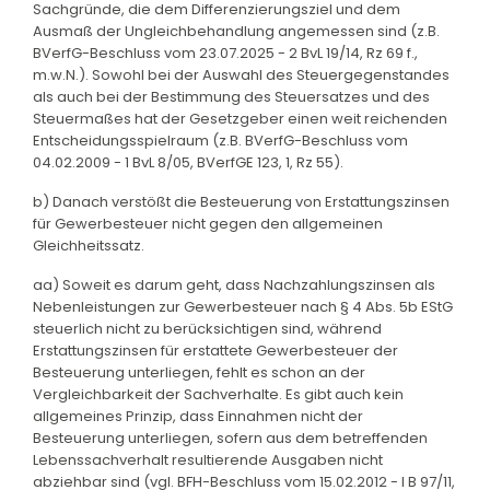
Sachgründe, die dem Differenzierungsziel und dem
Ausmaß der Ungleichbehandlung angemessen sind (z.B.
BVerfG-Beschluss vom 23.07.2025 - 2 BvL 19/14, Rz 69 f.,
m.w.N.). Sowohl bei der Auswahl des Steuergegenstandes
als auch bei der Bestimmung des Steuersatzes und des
Steuermaßes hat der Gesetzgeber einen weit reichenden
Entscheidungsspielraum (z.B. BVerfG-Beschluss vom
04.02.2009 - 1 BvL 8/05, BVerfGE 123, 1, Rz 55).
b) Danach verstößt die Besteuerung von Erstattungszinsen
für Gewerbesteuer nicht gegen den allgemeinen
Gleichheitssatz.
aa) Soweit es darum geht, dass Nachzahlungszinsen als
Nebenleistungen zur Gewerbesteuer nach § 4 Abs. 5b EStG
steuerlich nicht zu berücksichtigen sind, während
Erstattungszinsen für erstattete Gewerbesteuer der
Besteuerung unterliegen, fehlt es schon an der
Vergleichbarkeit der Sachverhalte. Es gibt auch kein
allgemeines Prinzip, dass Einnahmen nicht der
Besteuerung unterliegen, sofern aus dem betreffenden
Lebenssachverhalt resultierende Ausgaben nicht
abziehbar sind (vgl. BFH-Beschluss vom 15.02.2012 - I B 97/11,