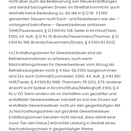
nicht aber auch die Besteuerung von Steuererstattungen
und darauf bezogenen Zinsen. Im Streitfall kommt ihr auch
deshalb keine Bedeutung zu, da die in § 12 Nr. 3 EStG
genannten Steuern nicht Sach- und Realsteuern wie die --
vorliegend betroffene-- Gewerbesteuer umfassen
(HHR/Fissenewert, § 12 EStG Rz 128; Seiler in Kirchhof/Seer,
EStG, 24. Aufl., § 12 Rz 10; Brandis/Heuermann/Thürmer, § 12
EStG Rz 198; Brandis/Heuermann/Drüen, § 4 EStG Rz 923).
cc) Erstattungszinsen für Gewerbesteuer sind als
Betriebseinnahmen zu erfassen, auch wenn
Nachzahlungszinsen für Gewerbesteuer vom Abzug als
Betriebsausgaben nach § 4 Abs. 5b EStG ausgenommen
sind (so auch Schmidt/Loschelder, EStG, 44. Aufl., § 4 Rz 651;
HHR/Tiede, § 4 EStG Rz 1985; Thiemann, FR 2012, 673; anderer
Ansicht wohl Spilker in Kirchhof/Kube/Mellinghoff, EStG, § 4
Rz U 13). Denn anders als im Verhältnis von gezahlter und
erstatteter Gewerbesteuer handelt es sich bei Zinsen auf
erstattete Gewerbesteuer nicht um den gegenläufigen Akt
zu Nachzahlungszinsen auf gezahlte Gewerbesteuer.
Erstattungszinsen beruhen nicht darauf, dass damit eine
zuvor (an den Fiskus) erbrachte Leistung in Gestalt eines
Nachzahlungszinses in gegenläufiger Weise