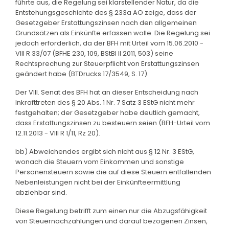
führte aus, die Regelung sei klarstellender Natur, da die
Entstehungsgeschichte des § 233a AO zeige, dass der
Gesetzgeber Erstattungszinsen nach den allgemeinen
Grundsätzen als Einkünfte erfassen wolle. Die Regelung sei
jedoch erforderlich, da der BFH mit Urteil vom 15.06.2010 -
VIII R 33/07 (BFHE 230, 109, BStBl II 2011, 503) seine
Rechtsprechung zur Steuerpflicht von Erstattungszinsen
geändert habe (BTDrucks 17/3549, S. 17).
Der VIII. Senat des BFH hat an dieser Entscheidung nach
Inkrafttreten des § 20 Abs. 1 Nr. 7 Satz 3 EStG nicht mehr
festgehalten; der Gesetzgeber habe deutlich gemacht,
dass Erstattungszinsen zu besteuern seien (BFH-Urteil vom
12.11.2013 - VIII R 1/11, Rz 20).
bb) Abweichendes ergibt sich nicht aus § 12 Nr. 3 EStG,
wonach die Steuern vom Einkommen und sonstige
Personensteuern sowie die auf diese Steuern entfallenden
Nebenleistungen nicht bei der Einkünfteermittlung
abziehbar sind.
Diese Regelung betrifft zum einen nur die Abzugsfähigkeit
von Steuernachzahlungen und darauf bezogenen Zinsen,