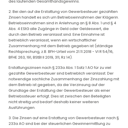
des laufenden Gesamthandsgewinns.
2. Bei den auf die Erstattung von Gewerbesteuer gezahlten
Zinsen handelt es sich um Betriebseinnahmen der Klägerin.
Betriebseinnahmen sind in Anlehnung an § 8 Abs. 1 und § 4
Abs. 4 EStG alle Zugänge in Geld oder Geldeswert, die
durch den Betrieb veranlasst sind. Eine Einnahme ist
betrieblich veranlasst, wenn ein wirtschaftlicher
Zusammenhang mit dem Betrieb gegeben ist (ständige
Rechtsprechung, z.B. BFH-Urteil vom 21.11.2018 - VI R 54/16,
BFHE 263, 191, BStBl II 2019, 311, Rz 14).
Erstattungszinsen nach § 233a Abs. 1 Satz 1 AO für zu viel
gezahlte Gewerbesteuer sind betrieblich veranlasst. Der
notwendige sachliche Zusammenhang der Zinszahlung mit
dem Betrieb ist gegeben, da die Verzinsung auf der
Grundlage der Erstattung der Gewerbesteuer als einer
Betriebssteuer erfolgt. Dies ist zwischen den Beteiligten
nicht streitig und bedarf deshalb keiner weiteren
Ausführungen.
3. Die Zinsen auf eine Erstattung von Gewerbesteuer nach §
233a AO sind bei der steuerlichen Gewinnermittlung zu