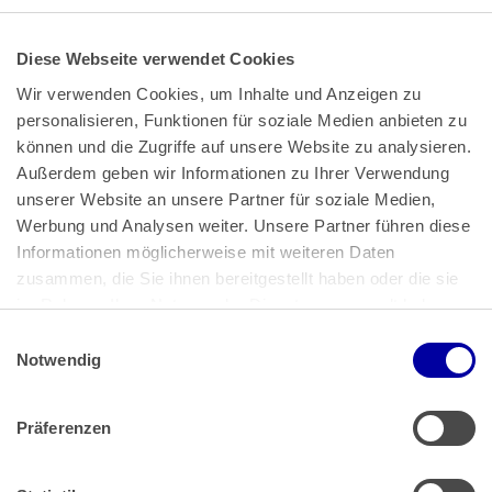
Diese Webseite verwendet Cookies
Wir verwenden Cookies, um Inhalte und Anzeigen zu 
personalisieren, Funktionen für soziale Medien anbieten zu 
können und die Zugriffe auf unsere Website zu analysieren. 
Außerdem geben wir Informationen zu Ihrer Verwendung 
unserer Website an unsere Partner für soziale Medien, 
Bundeskanzlerplatz 2
Werbung und Analysen weiter. Unsere Partner führen diese 
53113 Bonn
Informationen möglicherweise mit weiteren Daten 
zusammen, die Sie ihnen bereitgestellt haben oder die sie 
Pressemitteilungen
AGB
|
im Rahmen Ihrer Nutzung der Dienste gesammelt haben.
Impressum
Datenschutz
|
Einwilligungsauswahl
Impressum
 | 
Datenschutz
Notwendig
Präferenzen
Zahlung & Versand
Rücksendungen/Widerrufsbelehrung