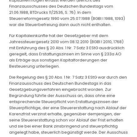
Kapitalvermögen erfasst werden (Bericht des
Finanzausschusses des Deutschen Bundestags vom
21.06.1988, BTDrucks 11/2536, S. 76). In dem
Steuerreformgesetz 1990 vom 25.07.1988 (BGBl I 1988, 1093)
war die Steuerbefreiung dann auch nicht enthalten.
Für Kapitaleinkünfte hat der Gesetzgeber mit dem
Jahressteuergesetz 2010 vom 08.12.2010 (BGBl I 2010, 1768)
mit Einführung des § 20 Abs. 1 Nr. 7 Satz 3 EStG ausdrücklich
geregelt, dass Erstattungszinsen im Sinne von § 233a AO
als Erträge aus sonstigen Kapitalforderungen der
Besteuerung unterliegen.
Die Regelung des § 20 Abs. 1 Nr. 7 Satz 3 EStG war durch den
Finanzausschuss des Deutschen Bundestags in das
Gesetzgebungsverfahren eingebracht worden. Zur
Begründung führte der Ausschuss an, dass ohne eine
entsprechende Steuerpflicht von Erstattungszinsen der
Steuerpflichtige, der eine Steuererstattung nach Ablauf der
Karenzfrist verzinst erhalte, gegenüber demjenigen, der
seine Steuererstattung schon vor Ablauf der Frist erhalten
und sie bei einer Bank zinsbringend und steuerpflichtig
angelegt habe, steuerlich begünstigt werde. Der Ausschuss