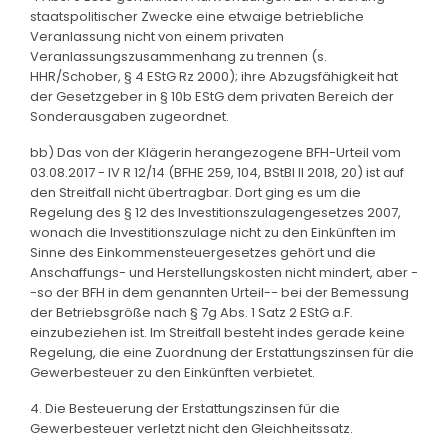
staatspolitischer Zwecke eine etwaige betriebliche
Veranlassung nicht von einem privaten
Veranlassungszusammenhang zu trennen (s.
HHR/Schober, § 4 EStG Rz 2000); ihre Abzugsfähigkeit hat
der Gesetzgeber in § 10b EStG dem privaten Bereich der
Sonderausgaben zugeordnet.
bb) Das von der Klägerin herangezogene BFH-Urteil vom
03.08.2017 - IV R 12/14 (BFHE 259, 104, BStBl II 2018, 20) ist auf
den Streitfall nicht übertragbar. Dort ging es um die
Regelung des § 12 des Investitionszulagengesetzes 2007,
wonach die Investitionszulage nicht zu den Einkünften im
Sinne des Einkommensteuergesetzes gehört und die
Anschaffungs- und Herstellungskosten nicht mindert, aber -
-so der BFH in dem genannten Urteil-- bei der Bemessung
der Betriebsgröße nach § 7g Abs. 1 Satz 2 EStG a.F.
einzubeziehen ist. Im Streitfall besteht indes gerade keine
Regelung, die eine Zuordnung der Erstattungszinsen für die
Gewerbesteuer zu den Einkünften verbietet.
4. Die Besteuerung der Erstattungszinsen für die
Gewerbesteuer verletzt nicht den Gleichheitssatz.