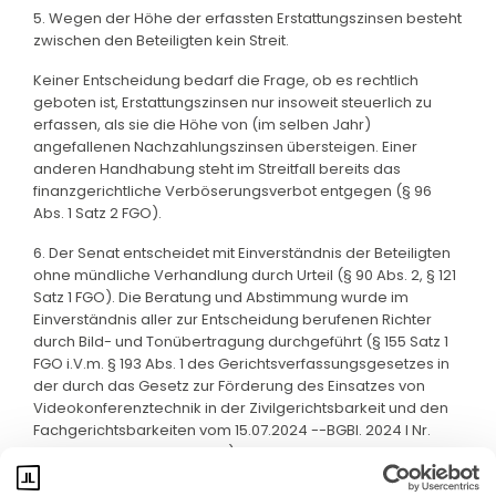
5. Wegen der Höhe der erfassten Erstattungszinsen besteht
zwischen den Beteiligten kein Streit.
Keiner Entscheidung bedarf die Frage, ob es rechtlich
geboten ist, Erstattungszinsen nur insoweit steuerlich zu
erfassen, als sie die Höhe von (im selben Jahr)
angefallenen Nachzahlungszinsen übersteigen. Einer
anderen Handhabung steht im Streitfall bereits das
finanzgerichtliche Verböserungsverbot entgegen (§ 96
Abs. 1 Satz 2 FGO).
6. Der Senat entscheidet mit Einverständnis der Beteiligten
ohne mündliche Verhandlung durch Urteil (§ 90 Abs. 2, § 121
Satz 1 FGO). Die Beratung und Abstimmung wurde im
Einverständnis aller zur Entscheidung berufenen Richter
durch Bild- und Tonübertragung durchgeführt (§ 155 Satz 1
FGO i.V.m. § 193 Abs. 1 des Gerichtsverfassungsgesetzes in
der durch das Gesetz zur Förderung des Einsatzes von
Videokonferenztechnik in der Zivilgerichtsbarkeit und den
Fachgerichtsbarkeiten vom 15.07.2024 --BGBl. 2024 I Nr.
237-- geänderten Fassung).