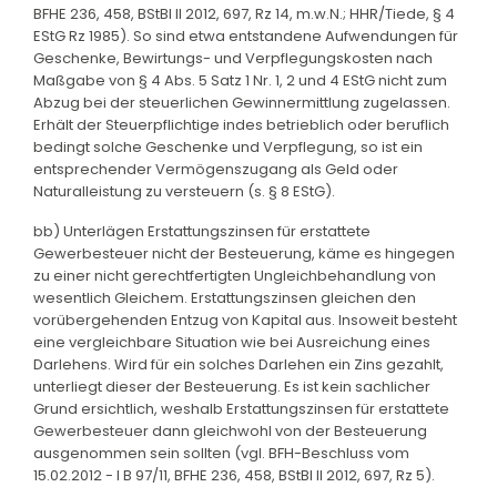
BFHE 236, 458, BStBl II 2012, 697, Rz 14, m.w.N.; HHR/Tiede, § 4
EStG Rz 1985). So sind etwa entstandene Aufwendungen für
Geschenke, Bewirtungs- und Verpflegungskosten nach
Maßgabe von § 4 Abs. 5 Satz 1 Nr. 1, 2 und 4 EStG nicht zum
Abzug bei der steuerlichen Gewinnermittlung zugelassen.
Erhält der Steuerpflichtige indes betrieblich oder beruflich
bedingt solche Geschenke und Verpflegung, so ist ein
entsprechender Vermögenszugang als Geld oder
Naturalleistung zu versteuern (s. § 8 EStG).
bb) Unterlägen Erstattungszinsen für erstattete
Gewerbesteuer nicht der Besteuerung, käme es hingegen
zu einer nicht gerechtfertigten Ungleichbehandlung von
wesentlich Gleichem. Erstattungszinsen gleichen den
vorübergehenden Entzug von Kapital aus. Insoweit besteht
eine vergleichbare Situation wie bei Ausreichung eines
Darlehens. Wird für ein solches Darlehen ein Zins gezahlt,
unterliegt dieser der Besteuerung. Es ist kein sachlicher
Grund ersichtlich, weshalb Erstattungszinsen für erstattete
Gewerbesteuer dann gleichwohl von der Besteuerung
ausgenommen sein sollten (vgl. BFH-Beschluss vom
15.02.2012 - I B 97/11, BFHE 236, 458, BStBl II 2012, 697, Rz 5).