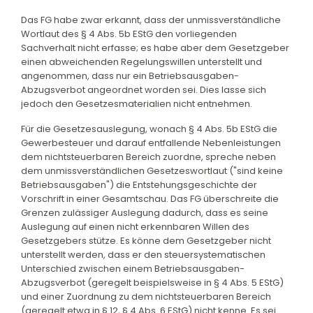
Das FG habe zwar erkannt, dass der unmissverständliche
Wortlaut des § 4 Abs. 5b EStG den vorliegenden
Sachverhalt nicht erfasse; es habe aber dem Gesetzgeber
einen abweichenden Regelungswillen unterstellt und
angenommen, dass nur ein Betriebsausgaben-
Abzugsverbot angeordnet worden sei. Dies lasse sich
jedoch den Gesetzesmaterialien nicht entnehmen.
Für die Gesetzesauslegung, wonach § 4 Abs. 5b EStG die
Gewerbesteuer und darauf entfallende Nebenleistungen
dem nichtsteuerbaren Bereich zuordne, spreche neben
dem unmissverständlichen Gesetzeswortlaut ("sind keine
Betriebsausgaben") die Entstehungsgeschichte der
Vorschrift in einer Gesamtschau. Das FG überschreite die
Grenzen zulässiger Auslegung dadurch, dass es seine
Auslegung auf einen nicht erkennbaren Willen des
Gesetzgebers stütze. Es könne dem Gesetzgeber nicht
unterstellt werden, dass er den steuersystematischen
Unterschied zwischen einem Betriebsausgaben-
Abzugsverbot (geregelt beispielsweise in § 4 Abs. 5 EStG)
und einer Zuordnung zu dem nichtsteuerbaren Bereich
(geregelt etwa in § 12, § 4 Abs. 6 EStG) nicht kenne. Es sei