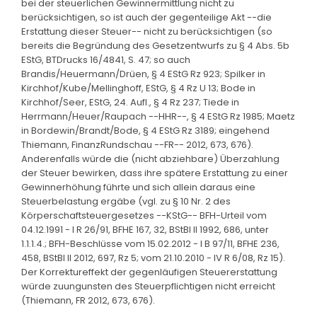
bei der steuerlichen Gewinnermittlung nicht zu
berücksichtigen, so ist auch der gegenteilige Akt --die
Erstattung dieser Steuer-- nicht zu berücksichtigen (so
bereits die Begründung des Gesetzentwurfs zu § 4 Abs. 5b
EStG, BTDrucks 16/4841, S. 47; so auch
Brandis/Heuermann/Drüen, § 4 EStG Rz 923; Spilker in
Kirchhof/Kube/Mellinghoff, EStG, § 4 Rz U 13; Bode in
Kirchhof/Seer, EStG, 24. Aufl., § 4 Rz 237; Tiede in
Herrmann/Heuer/Raupach --HHR--, § 4 EStG Rz 1985; Maetz
in Bordewin/Brandt/Bode, § 4 EStG Rz 3189; eingehend
Thiemann, FinanzRundschau --FR-- 2012, 673, 676).
Anderenfalls würde die (nicht abziehbare) Überzahlung
der Steuer bewirken, dass ihre spätere Erstattung zu einer
Gewinnerhöhung führte und sich allein daraus eine
Steuerbelastung ergäbe (vgl. zu § 10 Nr. 2 des
Körperschaftsteuergesetzes --KStG-- BFH-Urteil vom
04.12.1991 - I R 26/91, BFHE 167, 32, BStBl II 1992, 686, unter
1.1.1.4.; BFH-Beschlüsse vom 15.02.2012 - I B 97/11, BFHE 236,
458, BStBl II 2012, 697, Rz 5; vom 21.10.2010 - IV R 6/08, Rz 15).
Der Korrektureffekt der gegenläufigen Steuererstattung
würde zuungunsten des Steuerpflichtigen nicht erreicht
(Thiemann, FR 2012, 673, 676).