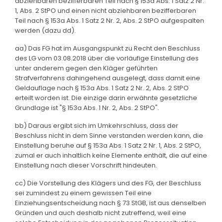
abziehbaren bezifferbaren Teil nach § 153a Abs. 1 Satz 2 Nr.
1, Abs. 2 StPO und einen nicht abziehbaren bezifferbaren
Teil nach § 153a Abs. 1 Satz 2 Nr. 2, Abs. 2 StPO aufgespalten
werden (dazu dd).
aa) Das FG hat im Ausgangspunkt zu Recht den Beschluss
des LG vom 03.08.2018 über die vorläufige Einstellung des
unter anderem gegen den Kläger geführten
Strafverfahrens dahingehend ausgelegt, dass damit eine
Geldauflage nach § 153a Abs. 1 Satz 2 Nr. 2, Abs. 2 StPO
erteilt worden ist. Die einzige darin erwähnte gesetzliche
Grundlage ist "§ 153a Abs. 1 Nr. 2, Abs. 2 StPO".
bb) Daraus ergibt sich im Umkehrschluss, dass der
Beschluss nicht in dem Sinne verstanden werden kann, die
Einstellung beruhe auf § 153a Abs. 1 Satz 2 Nr. 1, Abs. 2 StPO,
zumal er auch inhaltlich keine Elemente enthält, die auf eine
Einstellung nach dieser Vorschrift hindeuten.
cc) Die Vorstellung des Klägers und des FG, der Beschluss
sei zumindest zu einem gewissen Teil eine
Einziehungsentscheidung nach § 73 StGB, ist aus denselben
Gründen und auch deshalb nicht zutreffend, weil eine