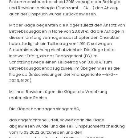
Einkommensteuerbescheid 2018 versagte der Beklagte
und Revisionsbeklagte (Finanzamt --FA--) den Abzug;
auch der Einspruch wurde zurückgewiesen.
Mit der Klage begehrten die Kläger zuletzt den Ansatz von
Betriebsausgaben in Höhe von 23.081 €, da die Auflage in
diesem Umfang vermögensabschöpfenden Charakter
habe. Lediglich ein Teilbetrag von 1.919 € sei wegen
Steuerhinterziehung nicht abziehbar. Die Klage hatte
insoweit Erfolg, als das Finanzgericht (FG) im
Schätzungswege einen Teilbetrag von 3.000 € zum
Betriebsausgabenabzug zuließ. Im Übrigen wies es die
Klage ab (Entscheidungen der Finanzgerichte --EFG--
2023, 1629).
Mit ihrer Revision rügen die Kläger die Verletzung
materiellen Rechts.
Die Kläger beantragen sinngemäß,
das angefochtene Urteil, soweit darin die Klage
abgewiesen wurde, und die Teil-Einspruchsentscheidung
vom 15.03.2022 aufzuheben und den