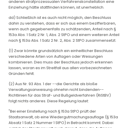
anderen strafprozessualen Verfahrenskonstellation eine
Einziehung hätte stattfinden können, ist unerheblich.
dd) Schließlich ist es auch nicht möglich, den Beschluss
dahin zu verstehen, dass er sich aus einem bezifferbaren,
wenn auch gegebenenfalls zu schätzenden, Anteil nach §
153a Abs. 1 Satz 2 Nr. 1, Abs. 2 StPO und einem weiteren Anteil
nach § 153a Abs. 1 Satz 2 Nr. 2, Abs. 2 StPO zusammensetzt.
(1) Zwar könnte grundsätzlich ein einheitlicher Beschluss
verschiedene Arten von Auflagen oder Weisungen
kombinieren. Dies muss der Beschluss jedoch erkennen
lassen, woran es im Streitfall aus allen vorbezeichneten
Gründen fehlt.
(2) Aus Nr. 93 Abs. 1 der --die Gerichte als bloße
Verwaltungsanweisung ohnehin nicht bindenden--
Richtlinien für das Straf- und Bußgeldverfahren (RiStBV)
folgt nichts anderes. Diese Regelung lautet:
"Bei einer Einstellung nach § 153a StPO prüft der
Staatsanwalt, ob eine Wiedergutmachungsauflage (§ 153a
Absatz 1 Satz 2 Nummer 1 StPO) in Betracht kommt. Dabei