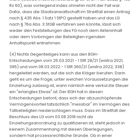
Rz 60), was vorliegend indes ohnehin nicht der Fall war.
Dafür, dass die Staatsanwaltschaft im Streitfall einen Antrag
nach § 435 Abs. 1 Satz 1 StPO gestellt haben und das LG
nach § 76a Abs. 3 StGB verfahren sein könnte, lässt sich
weder den Feststellungen des FG noch dem Akteninhalt
oder dem Vorbringen der Beteiligten irgendein
Anhaltspunkt entnehmen.
(4) Nichts Gegenteiliges kann aus den BGH-
Entscheidungen vom 25.03.2021 - 1 StR 28/21 (wistra 2021,
395) und vom 08.03.2022 - 1 StR 360/21 (wistra 2022, 338)
hergeleitet werden, auf die sich die Kläger berufen. Darin
geht es um die Frage, unter welchen Voraussetzungen die
Einziehung zulässig ist, wann nämlich eine verkürzte Steuer
ein "erlangtes Etwas" ist. Der BGH hat in diesen
Entscheidungen betont, dass sich der abzuschöpfende
Vermögensvorteil tatsächlich "messbar" im Vermögen des
Tatbeteiligten niederschlagen muss. Dass im Streitfall der
Beschluss des LG vom 03.08.2018 nicht als
Einziehungsanordnung zu qualifizieren ist, steht jedoch in
keinem Zusammenhang mit diesen Überlegungen,
sondern hat prozessrechtliche Gründe. Ob in einer