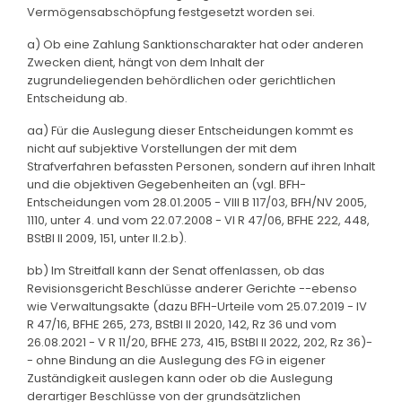
Vermögensabschöpfung festgesetzt worden sei.
a) Ob eine Zahlung Sanktionscharakter hat oder anderen
Zwecken dient, hängt von dem Inhalt der
zugrundeliegenden behördlichen oder gerichtlichen
Entscheidung ab.
aa) Für die Auslegung dieser Entscheidungen kommt es
nicht auf subjektive Vorstellungen der mit dem
Strafverfahren befassten Personen, sondern auf ihren Inhalt
und die objektiven Gegebenheiten an (vgl. BFH-
Entscheidungen vom 28.01.2005 - VIII B 117/03, BFH/NV 2005,
1110, unter 4. und vom 22.07.2008 - VI R 47/06, BFHE 222, 448,
BStBl II 2009, 151, unter II.2.b).
bb) Im Streitfall kann der Senat offenlassen, ob das
Revisionsgericht Beschlüsse anderer Gerichte --ebenso
wie Verwaltungsakte (dazu BFH-Urteile vom 25.07.2019 - IV
R 47/16, BFHE 265, 273, BStBl II 2020, 142, Rz 36 und vom
26.08.2021 - V R 11/20, BFHE 273, 415, BStBl II 2022, 202, Rz 36)-
- ohne Bindung an die Auslegung des FG in eigener
Zuständigkeit auslegen kann oder ob die Auslegung
derartiger Beschlüsse von der grundsätzlichen