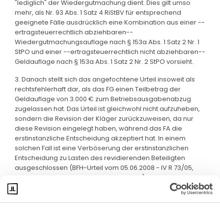
"lediglich" der Wiedergutmachung dient. Dies gilt umso
mehr, als Nr. 93 Abs. 1 Satz 4 RiStBV für entsprechend
geeignete Fälle ausdrücklich eine Kombination aus einer --
ertragsteuerrechtlich abziehbaren--
Wiedergutmachungsauflage nach § 153a Abs. 1 Satz 2 Nr. 1
StPO und einer --ertragsteuerrechtlich nicht abziehbaren--
Geldauflage nach § 153a Abs. 1 Satz 2 Nr. 2 StPO vorsieht.
3. Danach stellt sich das angefochtene Urteil insoweit als
rechtsfehlerhaft dar, als das FG einen Teilbetrag der
Geldauflage von 3.000 € zum Betriebsausgabenabzug
zugelassen hat. Das Urteil ist gleichwohl nicht aufzuheben,
sondern die Revision der Kläger zurückzuweisen, da nur
diese Revision eingelegt haben, während das FA die
erstinstanzliche Entscheidung akzeptiert hat. In einem
solchen Fall ist eine Verböserung der erstinstanzlichen
Entscheidung zu Lasten des revidierenden Beteiligten
ausgeschlossen (BFH-Urteil vom 05.06.2008 - IV R 73/05,
BFHE 222, 277, BStBl II 2008, 965, unter II.2.).