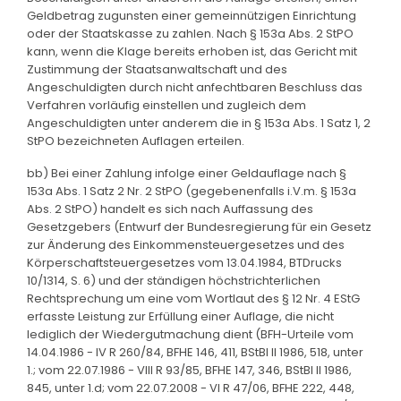
Geldbetrag zugunsten einer gemeinnützigen Einrichtung
oder der Staatskasse zu zahlen. Nach § 153a Abs. 2 StPO
kann, wenn die Klage bereits erhoben ist, das Gericht mit
Zustimmung der Staatsanwaltschaft und des
Angeschuldigten durch nicht anfechtbaren Beschluss das
Verfahren vorläufig einstellen und zugleich dem
Angeschuldigten unter anderem die in § 153a Abs. 1 Satz 1, 2
StPO bezeichneten Auflagen erteilen.
bb) Bei einer Zahlung infolge einer Geldauflage nach §
153a Abs. 1 Satz 2 Nr. 2 StPO (gegebenenfalls i.V.m. § 153a
Abs. 2 StPO) handelt es sich nach Auffassung des
Gesetzgebers (Entwurf der Bundesregierung für ein Gesetz
zur Änderung des Einkommensteuergesetzes und des
Körperschaftsteuergesetzes vom 13.04.1984, BTDrucks
10/1314, S. 6) und der ständigen höchstrichterlichen
Rechtsprechung um eine vom Wortlaut des § 12 Nr. 4 EStG
erfasste Leistung zur Erfüllung einer Auflage, die nicht
lediglich der Wiedergutmachung dient (BFH-Urteile vom
14.04.1986 - IV R 260/84, BFHE 146, 411, BStBl II 1986, 518, unter
1.; vom 22.07.1986 - VIII R 93/85, BFHE 147, 346, BStBl II 1986,
845, unter 1.d; vom 22.07.2008 - VI R 47/06, BFHE 222, 448,