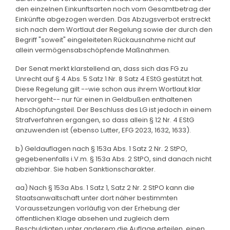
den einzelnen Einkunftsarten noch vom Gesamtbetrag der
Einkünfte abgezogen werden. Das Abzugsverbot erstreckt
sich nach dem Wortlaut der Regelung sowie der durch den
Begriff "soweit" eingeleiteten Rückausnahme nicht auf
allein vermögensabschöpfende Maßnahmen.
Der Senat merkt klarstellend an, dass sich das FG zu
Unrecht auf § 4 Abs. 5 Satz 1 Nr. 8 Satz 4 EStG gestützt hat.
Diese Regelung gilt --wie schon aus ihrem Wortlaut klar
hervorgeht-- nur für einen in Geldbußen enthaltenen
Abschöpfungsteil. Der Beschluss des LG ist jedoch in einem
Strafverfahren ergangen, so dass allein § 12 Nr. 4 EStG
anzuwenden ist (ebenso Lutter, EFG 2023, 1632, 1633).
b) Geldauflagen nach § 153a Abs. 1 Satz 2 Nr. 2 StPO,
gegebenenfalls i.V.m. § 153a Abs. 2 StPO, sind danach nicht
abziehbar. Sie haben Sanktionscharakter.
aa) Nach § 153a Abs. 1 Satz 1, Satz 2 Nr. 2 StPO kann die
Staatsanwaltschaft unter dort näher bestimmten
Voraussetzungen vorläufig von der Erhebung der
öffentlichen Klage absehen und zugleich dem
Beschuldigten unter anderem die Auflage erteilen, einen