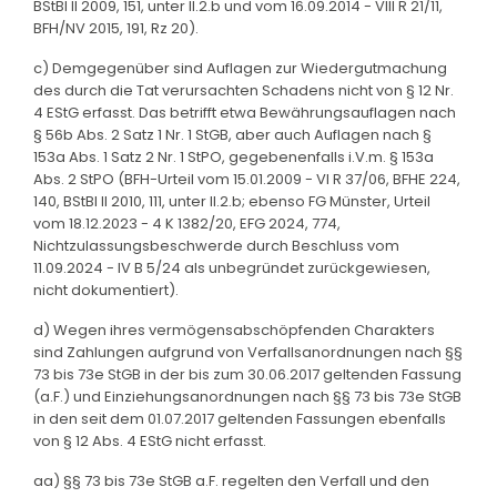
BStBl II 2009, 151, unter II.2.b und vom 16.09.2014 - VIII R 21/11,
BFH/NV 2015, 191, Rz 20).
c) Demgegenüber sind Auflagen zur Wiedergutmachung
des durch die Tat verursachten Schadens nicht von § 12 Nr.
4 EStG erfasst. Das betrifft etwa Bewährungsauflagen nach
§ 56b Abs. 2 Satz 1 Nr. 1 StGB, aber auch Auflagen nach §
153a Abs. 1 Satz 2 Nr. 1 StPO, gegebenenfalls i.V.m. § 153a
Abs. 2 StPO (BFH-Urteil vom 15.01.2009 - VI R 37/06, BFHE 224,
140, BStBl II 2010, 111, unter II.2.b; ebenso FG Münster, Urteil
vom 18.12.2023 - 4 K 1382/20, EFG 2024, 774,
Nichtzulassungsbeschwerde durch Beschluss vom
11.09.2024 - IV B 5/24 als unbegründet zurückgewiesen,
nicht dokumentiert).
d) Wegen ihres vermögensabschöpfenden Charakters
sind Zahlungen aufgrund von Verfallsanordnungen nach §§
73 bis 73e StGB in der bis zum 30.06.2017 geltenden Fassung
(a.F.) und Einziehungsanordnungen nach §§ 73 bis 73e StGB
in den seit dem 01.07.2017 geltenden Fassungen ebenfalls
von § 12 Abs. 4 EStG nicht erfasst.
aa) §§ 73 bis 73e StGB a.F. regelten den Verfall und den