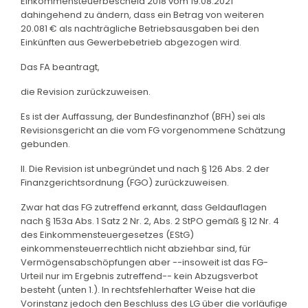
Einkommensteuerbescheid 2018 vom 19.08.2021
dahingehend zu ändern, dass ein Betrag von weiteren
20.081 € als nachträgliche Betriebsausgaben bei den
Einkünften aus Gewerbebetrieb abgezogen wird.
Das FA beantragt,
die Revision zurückzuweisen.
Es ist der Auffassung, der Bundesfinanzhof (BFH) sei als
Revisionsgericht an die vom FG vorgenommene Schätzung
gebunden.
II. Die Revision ist unbegründet und nach § 126 Abs. 2 der
Finanzgerichtsordnung (FGO) zurückzuweisen.
Zwar hat das FG zutreffend erkannt, dass Geldauflagen
nach § 153a Abs. 1 Satz 2 Nr. 2, Abs. 2 StPO gemäß § 12 Nr. 4
des Einkommensteuergesetzes (EStG)
einkommensteuerrechtlich nicht abziehbar sind, für
Vermögensabschöpfungen aber --insoweit ist das FG-
Urteil nur im Ergebnis zutreffend-- kein Abzugsverbot
besteht (unten 1.). In rechtsfehlerhafter Weise hat die
Vorinstanz jedoch den Beschluss des LG über die vorläufige