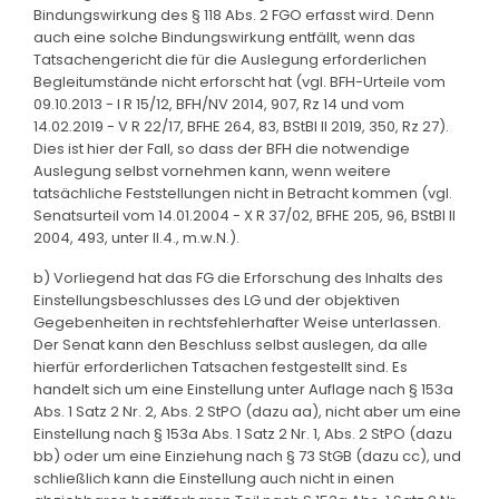
Bindungswirkung des § 118 Abs. 2 FGO erfasst wird. Denn
auch eine solche Bindungswirkung entfällt, wenn das
Tatsachengericht die für die Auslegung erforderlichen
Begleitumstände nicht erforscht hat (vgl. BFH-Urteile vom
09.10.2013 - I R 15/12, BFH/NV 2014, 907, Rz 14 und vom
14.02.2019 - V R 22/17, BFHE 264, 83, BStBl II 2019, 350, Rz 27).
Dies ist hier der Fall, so dass der BFH die notwendige
Auslegung selbst vornehmen kann, wenn weitere
tatsächliche Feststellungen nicht in Betracht kommen (vgl.
Senatsurteil vom 14.01.2004 - X R 37/02, BFHE 205, 96, BStBl II
2004, 493, unter II.4., m.w.N.).
b) Vorliegend hat das FG die Erforschung des Inhalts des
Einstellungsbeschlusses des LG und der objektiven
Gegebenheiten in rechtsfehlerhafter Weise unterlassen.
Der Senat kann den Beschluss selbst auslegen, da alle
hierfür erforderlichen Tatsachen festgestellt sind. Es
handelt sich um eine Einstellung unter Auflage nach § 153a
Abs. 1 Satz 2 Nr. 2, Abs. 2 StPO (dazu aa), nicht aber um eine
Einstellung nach § 153a Abs. 1 Satz 2 Nr. 1, Abs. 2 StPO (dazu
bb) oder um eine Einziehung nach § 73 StGB (dazu cc), und
schließlich kann die Einstellung auch nicht in einen