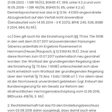
21.08.2002 - 1 StR 115/02, BGHSt 47, 369, unter II.2.a und vom
16.05.2006 - 1 StR 46/06, BGHSt 51, 65, unter II.2.a).
Dementsprechend war das in § 12 Nr. 4 EStG angeordnete
Abzugsverbot auf den Verfall nicht anwendbar
(Senatsurteil vom 14.05.2014 - X R 23/12, BFHE 245, 536, BStBl
II 2014, 684, Rz 65).
cc) Dies gilt auch für die Einziehung nach §§ 73 bis 73e StGB
in den seit dem 01.07.2017 anzuwendenden Fassungen
(ebenso jedenfalls im Ergebnis Fissenewert in
Herrmann/Heuer/Raupach, § 12 EStG Rz 153). Zwar sind
diese Normen zum 01.07.2017 systematisch neu geordnet
worden. Der Wortlaut der grundlegenden Regelung über
die Einziehung (§ 73 Abs. 1 StGB) unterscheidet sich aber
nicht erheblich vom Wortlaut der grundlegenden Regelung
über den Verfall (§ 73 Abs. 1 Satz 1 StGB a.F.). Vor allem aber
ist der Normzweck unverändert geblieben (vgl. Entwurf der
Bundesregierung für ein Gesetz zur Reform der
strafrechtlichen Vermögensabschöpfung vom 12.08.2016,
BRDrucks 418/16, S. 66).
2. Rechtsfehlerhaft hat das FG den Einstellungsbeschluss
vom 03.08.2018 dahin ausgelegt, dass damit auch eine