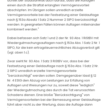
achtet der Staatsanwalt auch darauf, dass die Auflagen
einen durch die Straftat erlangten Vermögensvorteil
abschöpfen. Im Übrigen sollen unredlich erzielte
Vermögensvorteile bei der Festsetzung einer Geldauflage
nach § 153a Absatz 1 Satz 2 Nummer 2 StPO berücksichtigt
werden. In geeigneten Fällen können Auflagen miteinander
kombiniert werden."
Dabei befassen sich Satz 1 und 2 der Nr. 93 Abs. 1 RiStBV mit
Wiedergutmachungsauflagen nach § 153a Abs. 1 Satz 2 Nr. 1
StPO, für die kein ertragsteuerrechtliches Abzugsverbot gilt
(vgl. oben 1.c).
Zwar sieht Nr. 93 Abs. 1 Satz 3 RiStBV vor, dass bei der
Festsetzung einer Geldauflage nach § 153a Abs. 1 Satz 2 Nr.
2 StPO unredlich erzielte Vermögensvorteile
"berücksichtigt" werden sollen. Demgegenüber lässt § 12
Nr. 4 EStG den Abzug von Leistungen zur Erfüllung von
Auflagen und Weisungen nur zu, soweit diese "lediglich"
der Wiedergutmachung des durch die Tat verursachten
Schadens dienen. Eine bloße "Berücksichtigung" von
Vermögensvorteilen bei der Bemessung einer Geldauflage
führt aber nicht zu der Wertung, dass die Auflage dann