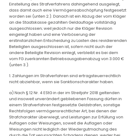
Einstellung des Strafverfahrens dahingehend ausgelegt,
dass damit auch eine Vermögensabschöpfung festgesetzt
worden sei (unten 2.). Danach ist ein Abzug der vom Kläger
an die Staatskasse gezahlten Geldauflage vollständig
ausgeschlossen; weil jedoch nur die Kläger Revision
eingelegt haben und eine Verböserung der
erstinstanzlichen Entscheidung zu Lasten des revidierenden
Beteiligten ausgeschlossen ist, sofern nicht auch der
andere Beteiligte Revision einlegt, verbleibt es bei dem
vom FG zuerkannten Betriebsausgabenabzug von 3.000 €
(unten 3.).
1. Zahlungen im Strafverfahren sind ertragsteuerrechtlich
nicht abziehbar, wenn sie Sanktionscharakter haben.
a) Nach § 12 Nr. 4 EStG in der im Streitjahr 2018 geltenden
und insoweit unverändert gebliebenen Fassung dürfen in
einem Strafverfahren festgesetzte Geldstrafen, sonstige
Rechtsfolgen vermögensrechtlicher Art, bei denen der
Strafcharakter überwiegt, und Leistungen zur Erfüllung von
Auflagen oder Weisungen, soweit die Auflagen oder
Weisungen nicht lediglich der Wiedergutmachung des
durch die Tat verursachten Schadens dienen, weder bei