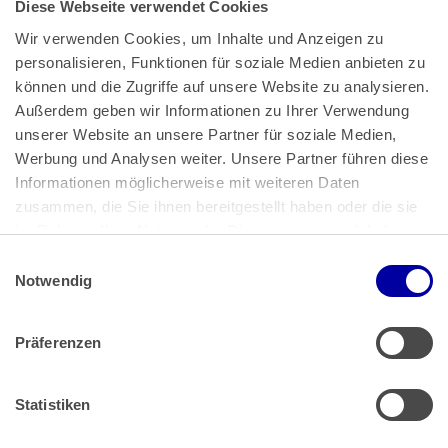
Diese Webseite verwendet Cookies
Wir verwenden Cookies, um Inhalte und Anzeigen zu 
personalisieren, Funktionen für soziale Medien anbieten zu 
können und die Zugriffe auf unsere Website zu analysieren. 
Außerdem geben wir Informationen zu Ihrer Verwendung 
unserer Website an unsere Partner für soziale Medien, 
Bundeskanzlerplatz 2
Werbung und Analysen weiter. Unsere Partner führen diese 
53113 Bonn
Informationen möglicherweise mit weiteren Daten 
zusammen, die Sie ihnen bereitgestellt haben oder die sie 
Pressemitteilungen
AGB
|
im Rahmen Ihrer Nutzung der Dienste gesammelt haben.
Impressum
Datenschutz
|
Einwilligungsauswahl
Impressum
 | 
Datenschutz
Notwendig
Präferenzen
Zahlung & Versand
Rücksendungen/Widerrufsbelehrung
Muster Widerrufsformular (PDF)
Statistiken
Remissionsbedingungen für den Handel