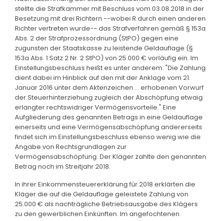
stellte die Strafkammer mit Beschluss vom 03.08.2018 in der
Besetzung mit drei Richtern --wobei R durch einen anderen
Richter vertreten wurde-- das Strafverfahren gemäß § 153a
Abs. 2 der Strafprozessordnung (StPO) gegen eine
zugunsten der Staatskasse zu leistende Geldauflage (§
153a Abs. 1 Satz 2 Nr. 2 StPO) von 25.000 € vorläufig ein. Im
Einstellungsbeschluss heißt es unter anderem: "Die Zahlung
dient dabei im Hinblick auf den mit der Anklage vom 21.
Januar 2016 unter dem Aktenzeichen ... erhobenen Vorwurf
der Steuerhinterziehung zugleich der Abschöpfung etwaig
erlangter rechtswidriger Vermögensvorteile." Eine
Aufgliederung des genannten Betrags in eine Geldauflage
einerseits und eine Vermögensabschöpfung andererseits
findet sich im Einstellungsbeschluss ebenso wenig wie die
Angabe von Rechtsgrundlagen zur
Vermögensabschöpfung. Der Kläger zahlte den genannten
Betrag noch im Streitjahr 2018.
In ihrer Einkommensteuererklärung für 2018 erklärten die
Kläger die auf die Geldauflage geleistete Zahlung von
25.000 € als nachträgliche Betriebsausgabe des Klägers
zu den gewerblichen Einkünften. Im angefochtenen