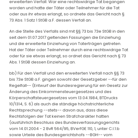
erweiterten Verfall. War eine rechtswidrige Tat begangen
worden und hatte der Täter oder Teilnehmer für die Tat
oder aus ihr etwas erlangt, so ordnete das Gericht nach §
73 Abs. 1 Satz 1 StGB a.F. dessen Verfall an.
An die Stelle des Verfalls sind mit §§ 73 bis 73e StGB in den
seit dem 01.07.2017 geltenden Fassungen die Einziehung
und die erweiterte Einziehung von Taterträgen getreten.
Hat der Täter oder Teilnehmer durch eine rechtswidrige Tat
oder für sie etwas erlangt, so ordnet das Gericht nach § 73
Abs. 1 StGB dessen Einziehung an.
bb) Für den Verfall und den erweiterten Verfall nach §§ 73
bis 73e StGB a.F. gingen sowohl der Gesetzgeber --für den
Regelfall-- (Entwurf der Bundesregierung für ein Gesetz zur
Änderung des Einkommensteuergesetzes und des
Körperschaftsteuergesetzes vom 13.04.1984, BTDrucks
10/1314, S. 6) als auch die ständige höchstrichterliche
Rechtsprechung --stets-- davon aus, dass diese
Rechtsfolgen der Tat keinen Strafcharakter hatten
(ausführlich Beschluss des Bundesverfassungsgerichts
vom 14.01.2004 - 2 BvR 564/95, BVerfGE 110, 1, unter C.I.1.b
sowie Urteile des Bundesgerichtshofs --BGH-- vom