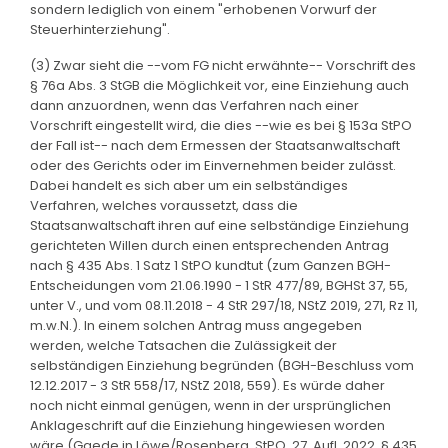
sondern lediglich von einem "erhobenen Vorwurf der
Steuerhinterziehung".
(3) Zwar sieht die --vom FG nicht erwähnte-- Vorschrift des
§ 76a Abs. 3 StGB die Möglichkeit vor, eine Einziehung auch
dann anzuordnen, wenn das Verfahren nach einer
Vorschrift eingestellt wird, die dies --wie es bei § 153a StPO
der Fall ist-- nach dem Ermessen der Staatsanwaltschaft
oder des Gerichts oder im Einvernehmen beider zulässt.
Dabei handelt es sich aber um ein selbständiges
Verfahren, welches voraussetzt, dass die
Staatsanwaltschaft ihren auf eine selbständige Einziehung
gerichteten Willen durch einen entsprechenden Antrag
nach § 435 Abs. 1 Satz 1 StPO kundtut (zum Ganzen BGH-
Entscheidungen vom 21.06.1990 - 1 StR 477/89, BGHSt 37, 55,
unter V., und vom 08.11.2018 - 4 StR 297/18, NStZ 2019, 271, Rz 11,
m.w.N.). In einem solchen Antrag muss angegeben
werden, welche Tatsachen die Zulässigkeit der
selbständigen Einziehung begründen (BGH-Beschluss vom
12.12.2017 - 3 StR 558/17, NStZ 2018, 559). Es würde daher
noch nicht einmal genügen, wenn in der ursprünglichen
Anklageschrift auf die Einziehung hingewiesen worden
wäre (Gaede in Löwe/Rosenberg, StPO, 27. Aufl. 2022, § 435