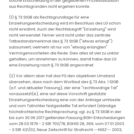
solche Entscheidung in der gegebenen Prozesssituation
aus Rechtsgründen nicht ergehen konnte.
(1) § 73 StGB als Rechtsgrundlage für eine
Einziehungsentscheidung wird im Beschluss des LG schon
nicht erwähnt. Auch der Rechtsbegriff "Einziehung" wird
nicht verwendet. Ferner wird nicht unter das zentrale
Tatbestandsmerkmal des § 73 StGB ("etwas erlangt")
subsumiert; vielmehr ist nur von "etwaig erlangten"
Vermögensvorteilen die Rede. Dies alles ist viel zu unklar
gehalten, um annehmen zu können, damit habe das LG
eine Einziehung nach § 73 StGB angeordnet.
(2) Vor allem aber hat das FG den objektiven Umstand
übersehen, dass nach dem Wortlaut des § 73 Abs. 1 StGB
(a.F. und aktueller Fassung), der eine "rechtswidrige Tat"
voraussetzt(e), eine auf diese Vorschrift gestützte
Einziehungsentscheidung eine von der Anklage umfasste
und vom Tatrichter festgestellte Tat erfordert (ständige
höchstrichterliche Rechtsprechung; vgl. zu § 73 StGB in der
bis zum 30.06.2017 geltenden Fassung BGH-Entscheidungen
vom 28.03.1979 - 2 StR 700/78, BGHSt 28, 369; vom 07.01.2003
- 3 StR 421/02, Neue Zeitschrift für Strafrecht --NStZ-- 2003,