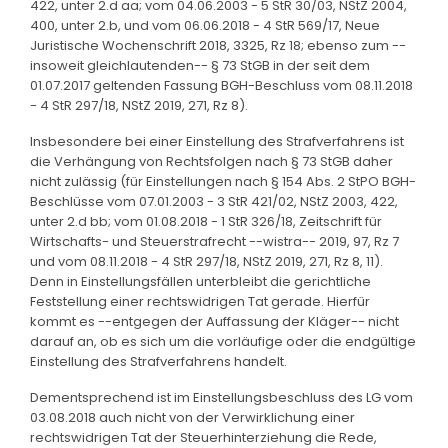
422, unter 2.d aa; vom 04.06.2003 - 5 StR 30/03, NStZ 2004,
400, unter 2.b, und vom 06.06.2018 - 4 StR 569/17, Neue
Juristische Wochenschrift 2018, 3325, Rz 18; ebenso zum --
insoweit gleichlautenden-- § 73 StGB in der seit dem
01.07.2017 geltenden Fassung BGH-Beschluss vom 08.11.2018
- 4 StR 297/18, NStZ 2019, 271, Rz 8).
Insbesondere bei einer Einstellung des Strafverfahrens ist
die Verhängung von Rechtsfolgen nach § 73 StGB daher
nicht zulässig (für Einstellungen nach § 154 Abs. 2 StPO BGH-
Beschlüsse vom 07.01.2003 - 3 StR 421/02, NStZ 2003, 422,
unter 2.d bb; vom 01.08.2018 - 1 StR 326/18, Zeitschrift für
Wirtschafts- und Steuerstrafrecht --wistra-- 2019, 97, Rz 7
und vom 08.11.2018 - 4 StR 297/18, NStZ 2019, 271, Rz 8, 11).
Denn in Einstellungsfällen unterbleibt die gerichtliche
Feststellung einer rechtswidrigen Tat gerade. Hierfür
kommt es --entgegen der Auffassung der Kläger-- nicht
darauf an, ob es sich um die vorläufige oder die endgültige
Einstellung des Strafverfahrens handelt.
Dementsprechend ist im Einstellungsbeschluss des LG vom
03.08.2018 auch nicht von der Verwirklichung einer
rechtswidrigen Tat der Steuerhinterziehung die Rede,