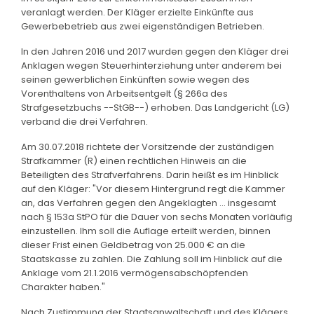
veranlagt werden. Der Kläger erzielte Einkünfte aus
Gewerbebetrieb aus zwei eigenständigen Betrieben.
In den Jahren 2016 und 2017 wurden gegen den Kläger drei
Anklagen wegen Steuerhinterziehung unter anderem bei
seinen gewerblichen Einkünften sowie wegen des
Vorenthaltens von Arbeitsentgelt (§ 266a des
Strafgesetzbuchs --StGB--) erhoben. Das Landgericht (LG)
verband die drei Verfahren.
Am 30.07.2018 richtete der Vorsitzende der zuständigen
Strafkammer (R) einen rechtlichen Hinweis an die
Beteiligten des Strafverfahrens. Darin heißt es im Hinblick
auf den Kläger: "Vor diesem Hintergrund regt die Kammer
an, das Verfahren gegen den Angeklagten ... insgesamt
nach § 153a StPO für die Dauer von sechs Monaten vorläufig
einzustellen. Ihm soll die Auflage erteilt werden, binnen
dieser Frist einen Geldbetrag von 25.000 € an die
Staatskasse zu zahlen. Die Zahlung soll im Hinblick auf die
Anklage vom 21.1.2016 vermögensabschöpfenden
Charakter haben."
Nach Zustimmung der Staatsanwaltschaft und des Klägers