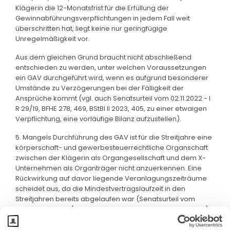
Klägerin die 12-Monatsfrist für die Erfüllung der
Gewinnabführungsverpflichtungen in jedem Fall weit
überschritten hat, liegt keine nur geringfügige
Unregelmäßigkeit vor.
Aus dem gleichen Grund braucht nicht abschließend
entschieden zu werden, unter welchen Voraussetzungen
ein GAV durchgeführt wird, wenn es aufgrund besonderer
Umstände zu Verzögerungen bei der Fälligkeit der
Ansprüche kommt (vgl. auch Senatsurteil vom 02.11.2022 - I
R 29/19, BFHE 278, 469, BStBl II 2023, 405, zu einer etwaigen
Verpflichtung, eine vorläufige Bilanz aufzustellen).
5. Mangels Durchführung des GAV ist für die Streitjahre eine
körperschaft- und gewerbesteuerrechtliche Organschaft
zwischen der Klägerin als Organgesellschaft und dem X-
Unternehmen als Organträger nicht anzuerkennen. Eine
Rückwirkung auf davor liegende Veranlagungszeiträume
scheidet aus, da die Mindestvertragslaufzeit in den
Streitjahren bereits abgelaufen war (Senatsurteil vom
02.11.2022 - I R 37/19, BFHE 278, 480, BStBl II 2023, 409, Rz 26).