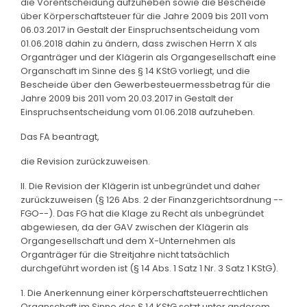
die Vorentscheidung aufzuheben sowie die Bescheide
über Körperschaftsteuer für die Jahre 2009 bis 2011 vom
06.03.2017 in Gestalt der Einspruchsentscheidung vom
01.06.2018 dahin zu ändern, dass zwischen Herrn X als
Organträger und der Klägerin als Organgesellschaft eine
Organschaft im Sinne des § 14 KStG vorliegt, und die
Bescheide über den Gewerbesteuermessbetrag für die
Jahre 2009 bis 2011 vom 20.03.2017 in Gestalt der
Einspruchsentscheidung vom 01.06.2018 aufzuheben.
Das FA beantragt,
die Revision zurückzuweisen.
II. Die Revision der Klägerin ist unbegründet und daher
zurückzuweisen (§ 126 Abs. 2 der Finanzgerichtsordnung --
FGO--). Das FG hat die Klage zu Recht als unbegründet
abgewiesen, da der GAV zwischen der Klägerin als
Organgesellschaft und dem X-Unternehmen als
Organträger für die Streitjahre nicht tatsächlich
durchgeführt worden ist (§ 14 Abs. 1 Satz 1 Nr. 3 Satz 1 KStG).
1. Die Anerkennung einer körperschaftsteuerrechtlichen
Organschaft im Sinne des § 14 KStG setzt unter anderem