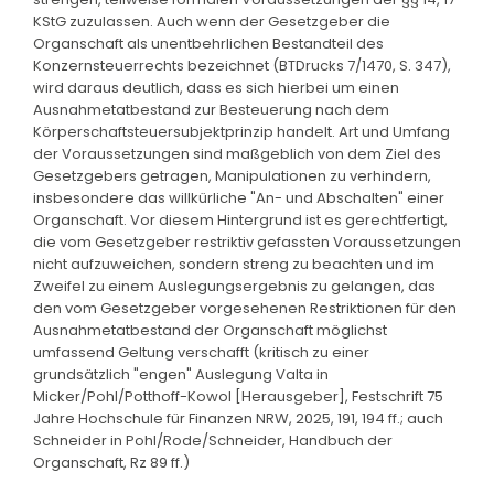
KStG zuzulassen. Auch wenn der Gesetzgeber die
Organschaft als unentbehrlichen Bestandteil des
Konzernsteuerrechts bezeichnet (BTDrucks 7/1470, S. 347),
wird daraus deutlich, dass es sich hierbei um einen
Ausnahmetatbestand zur Besteuerung nach dem
Körperschaftsteuersubjektprinzip handelt. Art und Umfang
der Voraussetzungen sind maßgeblich von dem Ziel des
Gesetzgebers getragen, Manipulationen zu verhindern,
insbesondere das willkürliche "An- und Abschalten" einer
Organschaft. Vor diesem Hintergrund ist es gerechtfertigt,
die vom Gesetzgeber restriktiv gefassten Voraussetzungen
nicht aufzuweichen, sondern streng zu beachten und im
Zweifel zu einem Auslegungsergebnis zu gelangen, das
den vom Gesetzgeber vorgesehenen Restriktionen für den
Ausnahmetatbestand der Organschaft möglichst
umfassend Geltung verschafft (kritisch zu einer
grundsätzlich "engen" Auslegung Valta in
Micker/Pohl/Potthoff-Kowol [Herausgeber], Festschrift 75
Jahre Hochschule für Finanzen NRW, 2025, 191, 194 ff.; auch
Schneider in Pohl/Rode/Schneider, Handbuch der
Organschaft, Rz 89 ff.)