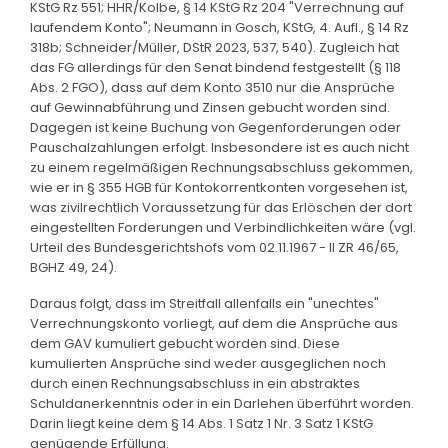
KStG Rz 551; HHR/Kolbe, § 14 KStG Rz 204 "Verrechnung auf
laufendem Konto"; Neumann in Gosch, KStG, 4. Aufl., § 14 Rz
318b; Schneider/Müller, DStR 2023, 537, 540). Zugleich hat
das FG allerdings für den Senat bindend festgestellt (§ 118
Abs. 2 FGO), dass auf dem Konto 3510 nur die Ansprüche
auf Gewinnabführung und Zinsen gebucht worden sind.
Dagegen ist keine Buchung von Gegenforderungen oder
Pauschalzahlungen erfolgt. Insbesondere ist es auch nicht
zu einem regelmäßigen Rechnungsabschluss gekommen,
wie er in § 355 HGB für Kontokorrentkonten vorgesehen ist,
was zivilrechtlich Voraussetzung für das Erlöschen der dort
eingestellten Forderungen und Verbindlichkeiten wäre (vgl.
Urteil des Bundesgerichtshofs vom 02.11.1967 - II ZR 46/65,
BGHZ 49, 24).
Daraus folgt, dass im Streitfall allenfalls ein "unechtes"
Verrechnungskonto vorliegt, auf dem die Ansprüche aus
dem GAV kumuliert gebucht worden sind. Diese
kumulierten Ansprüche sind weder ausgeglichen noch
durch einen Rechnungsabschluss in ein abstraktes
Schuldanerkenntnis oder in ein Darlehen überführt worden.
Darin liegt keine dem § 14 Abs. 1 Satz 1 Nr. 3 Satz 1 KStG
genügende Erfüllung.