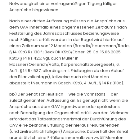
Notwendigkeit einer vertragsmäßigen Tilgung fälliger
Ansprüche hingewiesen.
Nach einer dritten Auffassung müssen die Ansprüche aus
dem GAV innerhalb eines angemessenen Zeitraums nach
Feststellung des Jahresabschlusses beziehungsweise
nach Fälligkeit erfüllt werden. In der Regel wird hierfür auf
einen Zeitraum von 12 Monaten (Brandis/Heuermann/Rode,
§ 14 KStG Rz 138 f.; BeckOK KStG/Ebber, 25. Ed. 15.06.2025,
KStG § 14 Rz 425; vgl. auch Müller in
Mössner/Oellerich/Valta, Körperschaftsteuergesetz, 6.
Aufl., § 14 Rz 537, allerdings mit Fristbeginn ab dem Ablauf
des Bilanzstichtags), teilweise auch drei Monaten
abgestellt (Neumann in Gosch, KStG, 4. Aufl., § 14 Rz 318c).
bb) Der Senat schließt sich --wie die Vorinstanz-- der
zuletzt genannten Auffassung an. Es genügt nicht, wenn die
Ansprüche aus dem GAV irgendwann oder spätestens
nach Beendigung der Organschaft erfüllt werden. Vielmehr
erfordert das Tatbestandsmerkmal der Durchführung des
GAV eine zeitnahe Erfüllung der hieraus resultierenden
(und zivilrechtlich fälligen) Ansprüche. Dabei hält der Senat
grundsätzlich eine Erfüllung innerhalb von zwölf Monaten