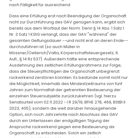
nach Fälligkeit für ausreichend.
Dass eine Erfüllung erst nach Beendigung der Organschaft
nicht zur Durchführung des GAV genügen kann, ergibt sich
bereits aus dem Wortlaut der Norm. Denn § 14 Abs. 1 Satz 1
Nr. 3 Satz 1 KStG verlangt, dass der GAV "während" der
gesamten Geltungsdauer --und nicht erst an deren Ende--
durchzuführen ist (so auch Müller in
Mössner/Oellerich/Valta, Körperschaftsteuergesetz, 6.
Aufl., § 14 Rz 537). Außerdem hätte eine entsprechende
Ausdehnung des zeitlichen Erfüllungsrahmens zur Folge,
dass die Steuerpflichtigen die Organschaft unbegrenzt
rückwirkend zerstören könnten. Es bestünde somit nicht nur
die Möglichkeit, innerhalb des Mindestzeitraums von fünf
Jahren zum Normalfall der getrennten Besteuerung der
einzelnen Steuersubjekte zurückzukehren (vgl. hierzu
Senatsurteil vom 02.11.2022 - I R 29/19, BFHE 278, 469, BStBl II
2023, 405), sondern die weit darüber hinausgehende
Option, sich noch Jahrzehnte nach Abschluss des GAV
durch ein Unterlassen der endgültigen Tilgung der
Ansprüche rückwirkend gegen eine Besteuerung als
Organschaft zu entscheiden. Solch ein zeitlich