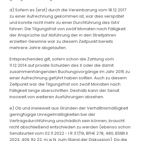
d) Sofern es (erst) durch die Vereinbarung vom 18.12.2017
zu einer Aufrechnung gekommen ist, war dies verspätet
und konnte nicht mehr zu einer Durchführung des GAV
führen. Die Tilgungsfrist von zwölf Monaten nach Fälligkeit
der Ansprüche auf Abführung der in den Streitjahren
erzielten Gewinne war zu diesem Zeitpunkt bereits
mehrere Jahre abgelaufen.
Entsprechendes gilt, sofern schon die Zahlung vom
11.12.2014 auf private Schulden des X oder die damit
zusammenhängenden Buchungsvorgänge im Jahr 2015 zu
einer Aufrechnung geführt haben sollten. Auch zu diesem
Zeitpunkt war die Tilgungsfrist von zwölf Monaten nach
Fälligkeit lange überschritten. Deshalb kann der Senat
insoweit von weiteren Ausführungen absehen.
e) Ob und inwieweit aus Gründen der Verhältnismäßigkeit
geringfügige Unregelmäßigkeiten bei der
Vertragsdurchführung unschädlich sein können, braucht
nicht abschließend entschieden zu werden (ebenso schon
Senatsurteil vom 02.11.2022 - I R 37/19, BFHE 278, 480, BStBl II
2023, 409, Rz 22, m.w.N. zum Stand der Diskussion). Da die