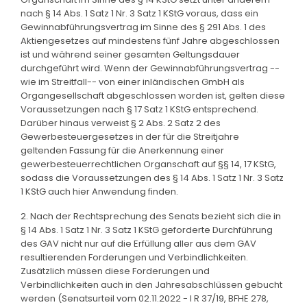
nach § 14 Abs. 1 Satz 1 Nr. 3 Satz 1 KStG voraus, dass ein
Gewinnabführungsvertrag im Sinne des § 291 Abs. 1 des
Aktiengesetzes auf mindestens fünf Jahre abgeschlossen
ist und während seiner gesamten Geltungsdauer
durchgeführt wird. Wenn der Gewinnabführungsvertrag --
wie im Streitfall-- von einer inländischen GmbH als
Organgesellschaft abgeschlossen worden ist, gelten diese
Voraussetzungen nach § 17 Satz 1 KStG entsprechend.
Darüber hinaus verweist § 2 Abs. 2 Satz 2 des
Gewerbesteuergesetzes in der für die Streitjahre
geltenden Fassung für die Anerkennung einer
gewerbesteuerrechtlichen Organschaft auf §§ 14, 17 KStG,
sodass die Voraussetzungen des § 14 Abs. 1 Satz 1 Nr. 3 Satz
1 KStG auch hier Anwendung finden.
2. Nach der Rechtsprechung des Senats bezieht sich die in
§ 14 Abs. 1 Satz 1 Nr. 3 Satz 1 KStG geforderte Durchführung
des GAV nicht nur auf die Erfüllung aller aus dem GAV
resultierenden Forderungen und Verbindlichkeiten.
Zusätzlich müssen diese Forderungen und
Verbindlichkeiten auch in den Jahresabschlüssen gebucht
werden (Senatsurteil vom 02.11.2022 - I R 37/19, BFHE 278,