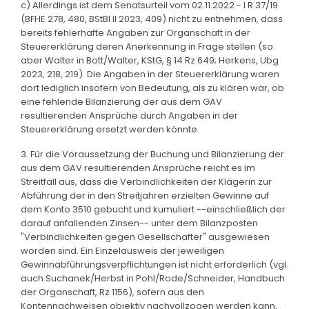
c) Allerdings ist dem Senatsurteil vom 02.11.2022 - I R 37/19
(BFHE 278, 480, BStBl II 2023, 409) nicht zu entnehmen, dass
bereits fehlerhafte Angaben zur Organschaft in der
Steuererklärung deren Anerkennung in Frage stellen (so
aber Walter in Bott/Walter, KStG, § 14 Rz 649; Herkens, Ubg
2023, 218, 219). Die Angaben in der Steuererklärung waren
dort lediglich insofern von Bedeutung, als zu klären war, ob
eine fehlende Bilanzierung der aus dem GAV
resultierenden Ansprüche durch Angaben in der
Steuererklärung ersetzt werden könnte.
3. Für die Voraussetzung der Buchung und Bilanzierung der
aus dem GAV resultierenden Ansprüche reicht es im
Streitfall aus, dass die Verbindlichkeiten der Klägerin zur
Abführung der in den Streitjahren erzielten Gewinne auf
dem Konto 3510 gebucht und kumuliert --einschließlich der
darauf anfallenden Zinsen-- unter dem Bilanzposten
"Verbindlichkeiten gegen Gesellschafter" ausgewiesen
worden sind. Ein Einzelausweis der jeweiligen
Gewinnabführungsverpflichtungen ist nicht erforderlich (vgl.
auch Suchanek/Herbst in Pohl/Rode/Schneider, Handbuch
der Organschaft, Rz 1156), sofern aus den
Kontennachweisen objektiv nachvollzogen werden kann,