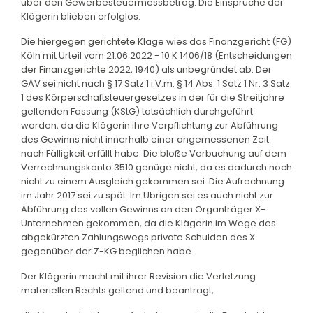
über den Gewerbesteuermessbetrag. Die Einsprüche der
Klägerin blieben erfolglos.
Die hiergegen gerichtete Klage wies das Finanzgericht (FG)
Köln mit Urteil vom 21.06.2022 - 10 K 1406/18 (Entscheidungen
der Finanzgerichte 2022, 1940) als unbegründet ab. Der
GAV sei nicht nach § 17 Satz 1 i.V.m. § 14 Abs. 1 Satz 1 Nr. 3 Satz
1 des Körperschaftsteuergesetzes in der für die Streitjahre
geltenden Fassung (KStG) tatsächlich durchgeführt
worden, da die Klägerin ihre Verpflichtung zur Abführung
des Gewinns nicht innerhalb einer angemessenen Zeit
nach Fälligkeit erfüllt habe. Die bloße Verbuchung auf dem
Verrechnungskonto 3510 genüge nicht, da es dadurch noch
nicht zu einem Ausgleich gekommen sei. Die Aufrechnung
im Jahr 2017 sei zu spät. Im Übrigen sei es auch nicht zur
Abführung des vollen Gewinns an den Organträger X-
Unternehmen gekommen, da die Klägerin im Wege des
abgekürzten Zahlungswegs private Schulden des X
gegenüber der Z-KG beglichen habe.
Der Klägerin macht mit ihrer Revision die Verletzung
materiellen Rechts geltend und beantragt,