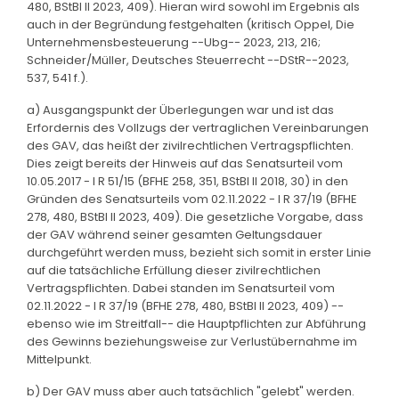
480, BStBl II 2023, 409). Hieran wird sowohl im Ergebnis als
auch in der Begründung festgehalten (kritisch Oppel, Die
Unternehmensbesteuerung --Ubg-- 2023, 213, 216;
Schneider/Müller, Deutsches Steuerrecht --DStR--2023,
537, 541 f.).
a) Ausgangspunkt der Überlegungen war und ist das
Erfordernis des Vollzugs der vertraglichen Vereinbarungen
des GAV, das heißt der zivilrechtlichen Vertragspflichten.
Dies zeigt bereits der Hinweis auf das Senatsurteil vom
10.05.2017 - I R 51/15 (BFHE 258, 351, BStBl II 2018, 30) in den
Gründen des Senatsurteils vom 02.11.2022 - I R 37/19 (BFHE
278, 480, BStBl II 2023, 409). Die gesetzliche Vorgabe, dass
der GAV während seiner gesamten Geltungsdauer
durchgeführt werden muss, bezieht sich somit in erster Linie
auf die tatsächliche Erfüllung dieser zivilrechtlichen
Vertragspflichten. Dabei standen im Senatsurteil vom
02.11.2022 - I R 37/19 (BFHE 278, 480, BStBl II 2023, 409) --
ebenso wie im Streitfall-- die Hauptpflichten zur Abführung
des Gewinns beziehungsweise zur Verlustübernahme im
Mittelpunkt.
b) Der GAV muss aber auch tatsächlich "gelebt" werden.