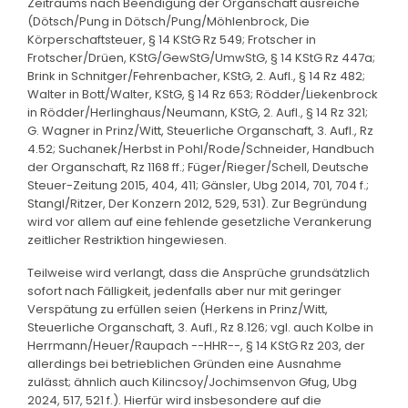
Zeitraums nach Beendigung der Organschaft ausreiche
(Dötsch/Pung in Dötsch/Pung/Möhlenbrock, Die
Körperschaftsteuer, § 14 KStG Rz 549; Frotscher in
Frotscher/Drüen, KStG/GewStG/UmwStG, § 14 KStG Rz 447a;
Brink in Schnitger/Fehrenbacher, KStG, 2. Aufl., § 14 Rz 482;
Walter in Bott/Walter, KStG, § 14 Rz 653; Rödder/Liekenbrock
in Rödder/Herlinghaus/Neumann, KStG, 2. Aufl., § 14 Rz 321;
G. Wagner in Prinz/Witt, Steuerliche Organschaft, 3. Aufl., Rz
4.52; Suchanek/Herbst in Pohl/Rode/Schneider, Handbuch
der Organschaft, Rz 1168 ff.; Füger/Rieger/Schell, Deutsche
Steuer-Zeitung 2015, 404, 411; Gänsler, Ubg 2014, 701, 704 f.;
Stangl/Ritzer, Der Konzern 2012, 529, 531). Zur Begründung
wird vor allem auf eine fehlende gesetzliche Verankerung
zeitlicher Restriktion hingewiesen.
Teilweise wird verlangt, dass die Ansprüche grundsätzlich
sofort nach Fälligkeit, jedenfalls aber nur mit geringer
Verspätung zu erfüllen seien (Herkens in Prinz/Witt,
Steuerliche Organschaft, 3. Aufl., Rz 8.126; vgl. auch Kolbe in
Herrmann/Heuer/Raupach --HHR--, § 14 KStG Rz 203, der
allerdings bei betrieblichen Gründen eine Ausnahme
zulässt; ähnlich auch Kilincsoy/Jochimsenvon Gfug, Ubg
2024, 517, 521 f.). Hierfür wird insbesondere auf die