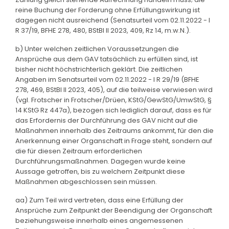
reine Buchung der Forderung ohne Erfüllungswirkung ist
dagegen nicht ausreichend (Senatsurteil vom 02.11.2022 - I
R 37/19, BFHE 278, 480, BStBl II 2023, 409, Rz 14, m.w.N.).
b) Unter welchen zeitlichen Voraussetzungen die
Ansprüche aus dem GAV tatsächlich zu erfüllen sind, ist
bisher nicht höchstrichterlich geklärt. Die zeitlichen
Angaben im Senatsurteil vom 02.11.2022 - I R 29/19 (BFHE
278, 469, BStBl II 2023, 405), auf die teilweise verwiesen wird
(vgl. Frotscher in Frotscher/Drüen, KStG/GewStG/UmwStG, §
14 KStG Rz 447a), bezogen sich lediglich darauf, dass es für
das Erfordernis der Durchführung des GAV nicht auf die
Maßnahmen innerhalb des Zeitraums ankommt, für den die
Anerkennung einer Organschaft in Frage steht, sondern auf
die für diesen Zeitraum erforderlichen
Durchführungsmaßnahmen. Dagegen wurde keine
Aussage getroffen, bis zu welchem Zeitpunkt diese
Maßnahmen abgeschlossen sein müssen.
aa) Zum Teil wird vertreten, dass eine Erfüllung der
Ansprüche zum Zeitpunkt der Beendigung der Organschaft
beziehungsweise innerhalb eines angemessenen