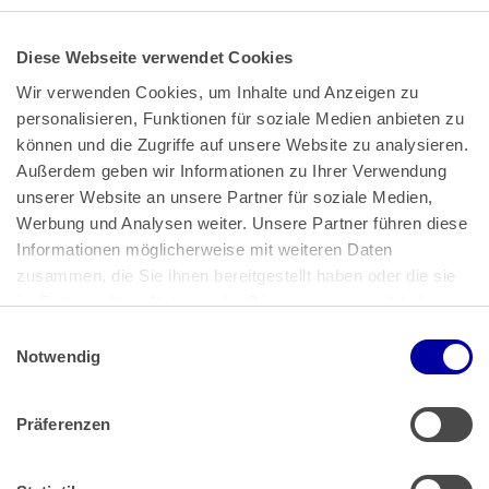
Diese Webseite verwendet Cookies
Wir verwenden Cookies, um Inhalte und Anzeigen zu 
personalisieren, Funktionen für soziale Medien anbieten zu 
können und die Zugriffe auf unsere Website zu analysieren. 
Außerdem geben wir Informationen zu Ihrer Verwendung 
unserer Website an unsere Partner für soziale Medien, 
Bundeskanzlerplatz 2
Werbung und Analysen weiter. Unsere Partner führen diese 
53113 Bonn
Informationen möglicherweise mit weiteren Daten 
zusammen, die Sie ihnen bereitgestellt haben oder die sie 
Pressemitteilungen
AGB
|
im Rahmen Ihrer Nutzung der Dienste gesammelt haben.
Impressum
Datenschutz
|
Einwilligungsauswahl
Impressum
 | 
Datenschutz
Notwendig
Präferenzen
Zahlung & Versand
Rücksendungen/Widerrufsbelehrung