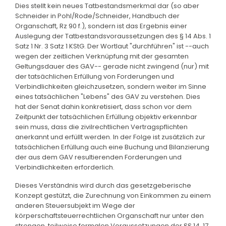
Dies stellt kein neues Tatbestandsmerkmal dar (so aber
Schneider in Pohl/Rode/Schneider, Handbuch der
Organschaft, Rz 90 f.), sondern ist das Ergebnis einer
Auslegung der Tatbestandsvoraussetzungen des § 14 Abs. 1
Satz 1 Nr. 3 Satz 1 KStG. Der Wortlaut "durchführen" ist --auch
wegen der zeitlichen Verknüpfung mit der gesamten
Geltungsdauer des GAV-- gerade nicht zwingend (nur) mit
der tatsächlichen Erfüllung von Forderungen und
Verbindlichkeiten gleichzusetzen, sondern weiter im Sinne
eines tatsächlichen "Lebens" des GAV zu verstehen. Dies
hat der Senat dahin konkretisiert, dass schon vor dem
Zeitpunkt der tatsächlichen Erfüllung objektiv erkennbar
sein muss, dass die zivilrechtlichen Vertragspflichten
anerkannt und erfüllt werden. In der Folge ist zusätzlich zur
tatsächlichen Erfüllung auch eine Buchung und Bilanzierung
der aus dem GAV resultierenden Forderungen und
Verbindlichkeiten erforderlich.
Dieses Verständnis wird durch das gesetzgeberische
Konzept gestützt, die Zurechnung von Einkommen zu einem
anderen Steuersubjekt im Wege der
körperschaftsteuerrechtlichen Organschaft nur unter den
strengen, teilweise formalen Voraussetzungen der §§ 14, 17