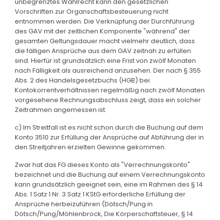
unbegrenztes Wahlrecht kann den gesetzlichen
Vorschriften zur Organschaftsbesteuerung nicht
entnommen werden. Die Verknüpfung der Durchführung
des GAV mit der zeitlichen Komponente "während" der
gesamten Geltungsdauer macht vielmehr deutlich, dass
die fälligen Ansprüche aus dem GAV zeitnah zu erfüllen
sind. Hierfür ist grundsätzlich eine Frist von zwölf Monaten
nach Fälligkeit als ausreichend anzusehen. Der nach § 355
Abs. 2 des Handelsgesetzbuchs (HGB) bei
Kontokorrentverhältnissen regelmäßig nach zwölf Monaten
vorgesehene Rechnungsabschluss zeigt, dass ein solcher
Zeitrahmen angemessen ist.
c) Im Streitfall ist es nicht schon durch die Buchung auf dem
Konto 3510 zur Erfüllung der Ansprüche auf Abführung der in
den Streitjahren erzielten Gewinne gekommen.
Zwar hat das FG dieses Konto als "Verrechnungskonto"
bezeichnet und die Buchung auf einem Verrechnungskonto
kann grundsätzlich geeignet sein, eine im Rahmen des § 14
Abs. 1 Satz 1 Nr. 3 Satz 1 KStG erforderliche Erfüllung der
Ansprüche herbeizuführen (Dötsch/Pung in
Dötsch/Pung/Möhlenbrock, Die Körperschaftsteuer, § 14