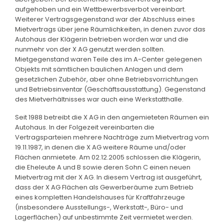
aufgehoben und ein Wettbewerbsverbot vereinbart.
Weiterer Vertragsgegenstand war der Abschluss eines
Mietvertrags über jene Räumlichkeiten, in denen zuvor das
Autohaus der Klägerin betrieben worden war und die
nunmehr von der X AG genutzt werden sollten.
Mietgegenstand waren Teile des im A-Center gelegenen
Objekts mit sämtlichen baulichen Anlagen und dem
gesetzlichen Zubehör, aber ohne Betriebsvorrichtungen
und Betriebsinventar (Geschäftsausstattung). Gegenstand
des Mietverhältnisses war auch eine Werkstatthalle.
Seit 1988 betreibt die X AG in den angemieteten Räumen ein
Autohaus. In der Folgezeit vereinbarten die
Vertragsparteien mehrere Nachträge zum Mietvertrag vom
19.11.1987, in denen die X AG weitere Räume und/oder
Flächen anmietete. Am 02.12.2005 schlossen die Klägerin,
die Eheleute A und B sowie deren Sohn C einen neuen
Mietvertrag mit der X AG. In diesem Vertrag ist ausgeführt,
dass der X AG Flächen als Gewerberäume zum Betrieb
eines kompletten Handelshauses für Kraftfahrzeuge
(insbesondere Ausstellungs-, Werkstatt-, Büro- und
Lagerflächen) auf unbestimmte Zeit vermietet werden.