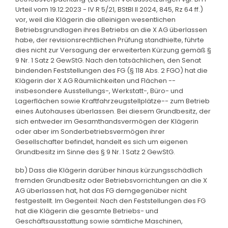
Urteil vom 19.12.2023 - IV R 5/21, BStBl II 2024, 845, Rz 64 ff.)
vor, weil die Klägerin die alleinigen wesentlichen
Betriebsgrundlagen ihres Betriebs an die X AG überlassen
habe, der revisionsrechtlichen Prüfung standhielte, führte
dies nicht zur Versagung der erweiterten Kürzung gemäß §
9 Nr. 1 Satz 2 GewStG. Nach den tatsächlichen, den Senat
bindenden Feststellungen des FG (§ 118 Abs. 2 FGO) hat die
Klägerin der X AG Räumlichkeiten und Flächen --
insbesondere Ausstellungs-, Werkstatt-, Büro- und
Lagerflächen sowie Kraftfahrzeugstellplätze-- zum Betrieb
eines Autohauses überlassen. Bei diesem Grundbesitz, der
sich entweder im Gesamthandsvermögen der Klägerin
oder aber im Sonderbetriebsvermögen ihrer
Gesellschafter befindet, handelt es sich um eigenen
Grundbesitz im Sinne des § 9 Nr. 1 Satz 2 GewStG.
bb) Dass die Klägerin darüber hinaus kürzungsschädlich
fremden Grundbesitz oder Betriebsvorrichtungen an die X
AG überlassen hat, hat das FG demgegenüber nicht
festgestellt. Im Gegenteil: Nach den Feststellungen des FG
hat die Klägerin die gesamte Betriebs- und
Geschäftsausstattung sowie sämtliche Maschinen,