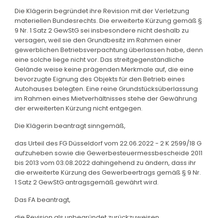
Die Klägerin begründet ihre Revision mit der Verletzung
materiellen Bundesrechts. Die erweiterte Kürzung gemäß §
9 Nr. 1 Satz 2 GewStG sei insbesondere nicht deshalb zu
versagen, weil sie den Grundbesitz im Rahmen einer
gewerblichen Betriebsverpachtung überlassen habe, denn
eine solche liege nicht vor. Das streitgegenständliche
Gelände weise keine prägenden Merkmale auf, die eine
bevorzugte Eignung des Objekts für den Betrieb eines
Autohauses belegten. Eine reine Grundstücksüberlassung
im Rahmen eines Mietverhältnisses stehe der Gewährung
der erweiterten Kürzung nicht entgegen.
Die Klägerin beantragt sinngemäß,
das Urteil des FG Düsseldorf vom 22.06.2022 - 2 K 2599/18 G
aufzuheben sowie die Gewerbesteuermessbescheide 2011
bis 2013 vom 03.08.2022 dahingehend zu ändern, dass ihr
die erweiterte Kürzung des Gewerbeertrags gemäß § 9 Nr.
1 Satz 2 GewStG antragsgemäß gewährt wird.
Das FA beantragt,
die Revision als unbegründet zurückzuweisen.