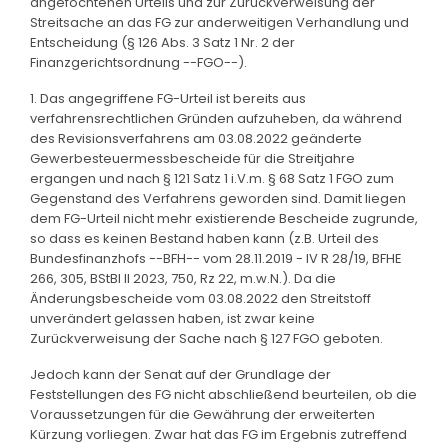
angefochtenen Urteils und zur Zurückverweisung der
Streitsache an das FG zur anderweitigen Verhandlung und
Entscheidung (§ 126 Abs. 3 Satz 1 Nr. 2 der
Finanzgerichtsordnung --FGO--).
1. Das angegriffene FG-Urteil ist bereits aus
verfahrensrechtlichen Gründen aufzuheben, da während
des Revisionsverfahrens am 03.08.2022 geänderte
Gewerbesteuermessbescheide für die Streitjahre
ergangen und nach § 121 Satz 1 i.V.m. § 68 Satz 1 FGO zum
Gegenstand des Verfahrens geworden sind. Damit liegen
dem FG-Urteil nicht mehr existierende Bescheide zugrunde,
so dass es keinen Bestand haben kann (z.B. Urteil des
Bundesfinanzhofs --BFH-- vom 28.11.2019 - IV R 28/19, BFHE
266, 305, BStBl II 2023, 750, Rz 22, m.w.N.). Da die
Änderungsbescheide vom 03.08.2022 den Streitstoff
unverändert gelassen haben, ist zwar keine
Zurückverweisung der Sache nach § 127 FGO geboten.
Jedoch kann der Senat auf der Grundlage der
Feststellungen des FG nicht abschließend beurteilen, ob die
Voraussetzungen für die Gewährung der erweiterten
Kürzung vorliegen. Zwar hat das FG im Ergebnis zutreffend