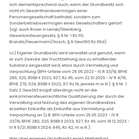
sich dementsprechend auch, wenn der Grundbesitz sich
nicht im Gesamthandsvermögen einer
Personengesellschaft befindet, sondern zum
Sonderbetriebsvermögen eines Gesellschafters gehört
(vgl. auch Roser in Lenski/Steinberg,
Gewerbesteuergesetz, § 9 Nr. 1 Rz 113;
Brandis/Heuermann/Gosch, § 9 GewStG Rz 65d).
cc) Eigener Grundbesitz wird verwaltet und genutzt, wenn
er zum Zwecke der Fruchtziehung aus zu erhaltender
Substanz eingesetzt wird, etwa durch Vermietung und
Verpachtung (BFH-Urteile vom 25.05.2023 - IV R 33/19, BFHE
280, 320, BStBl II 2023, 927, Rz 45; vom 22.10.2020 - IV R 4/19,
BFHE 270, 529, BStBl II 2022, 87, Rz 19, jeweils m.w.N.). § 9 Nr. 1
Satz 2 GewStG knüpft allerdings nicht an die
einkommensteuerrechtliche Qualifizierung der durch die
Verwaltung und Nutzung des eigenen Grundbesitzes
erzielten Einkünfte als Einkünfte aus Vermietung und
Verpachtung an (z.B. BFH-Urteile vom 25.05.2023 - IV R
33/19, BFHE 280, 320, BStBl II 2023, 927, Rz 45; vom 19.12.2023 -
IV R 5/21, BStBl II 2024, 845, Rz 42, m.w.N.).
Wer über eigenen Grundbesitz einen Mietvertrag