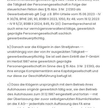
die Tätigkeit der Personengesellschaft in Folge der
steuerlichen Fiktion des § 15 Abs. 3 Nr. 2 EStG als
Gewerbebetrieb gilt (vgl. z.B. BFH-Urteile vom 15.06.2023 - IV
R 30/19, BFHE 281, 90, BStBl II 2023, 1050, Rz 48; vom 19.12.2023
- IV R 5/21, BStBl II 2024, 845, Rz 20). Dementsprechend ist
auch eine nur vermögensverwaltend tätige, gewerblich
geprägte Personengesellschaft sachlich
gewerbesteuerpflichtig.
b) Danach war die Klägerin in den Streitjahren --
unabhängig von der von ihr ausgeübten Tätigkeit--
gewerbesteuerpflichtig. Sie ist seit dem Eintritt der F-GmbH
im Herbst 1987 eine gewerblich geprägte
Personengesellschaft im Sinne des § 15 Abs. 3 Nr. 2 EStG, da
ihre einzige Komplementärin eine Kapitalgesellschaft und
nur diese zur Geschäftsführung befugt ist.
c) Dass die Klägerin ursprünglich mit dem Betrieb ihres
Autohauses originär gewerblich tätig war, sie den Betrieb
des Autohauses zum 31.12.1987 eingestellt und fortan --mit
der Überlassung der zuvor selbstgenutzten Räumlichkeiten
an die X AG-- jedenfalls nach Auffassung des FA eine