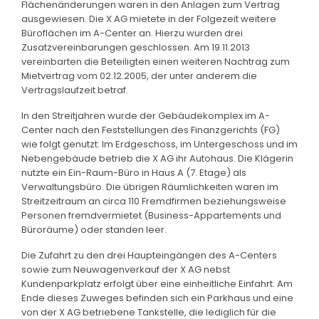
Flächenänderungen waren in den Anlagen zum Vertrag
ausgewiesen. Die X AG mietete in der Folgezeit weitere
Büroflächen im A-Center an. Hierzu wurden drei
Zusatzvereinbarungen geschlossen. Am 19.11.2013
vereinbarten die Beteiligten einen weiteren Nachtrag zum
Mietvertrag vom 02.12.2005, der unter anderem die
Vertragslaufzeit betraf.
In den Streitjahren wurde der Gebäudekomplex im A-
Center nach den Feststellungen des Finanzgerichts (FG)
wie folgt genutzt: Im Erdgeschoss, im Untergeschoss und im
Nebengebäude betrieb die X AG ihr Autohaus. Die Klägerin
nutzte ein Ein-Raum-Büro in Haus A (7. Etage) als
Verwaltungsbüro. Die übrigen Räumlichkeiten waren im
Streitzeitraum an circa 110 Fremdfirmen beziehungsweise
Personen fremdvermietet (Business-Appartements und
Büroräume) oder standen leer.
Die Zufahrt zu den drei Haupteingängen des A-Centers
sowie zum Neuwagenverkauf der X AG nebst
Kundenparkplatz erfolgt über eine einheitliche Einfahrt. Am
Ende dieses Zuweges befinden sich ein Parkhaus und eine
von der X AG betriebene Tankstelle, die lediglich für die