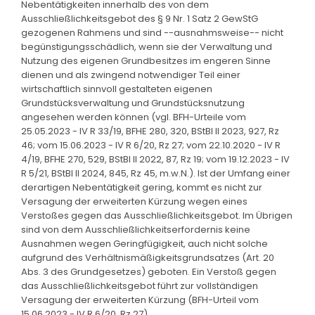
Nebentätigkeiten innerhalb des von dem
Ausschließlichkeitsgebot des § 9 Nr. 1 Satz 2 GewStG
gezogenen Rahmens und sind --ausnahmsweise-- nicht
begünstigungsschädlich, wenn sie der Verwaltung und
Nutzung des eigenen Grundbesitzes im engeren Sinne
dienen und als zwingend notwendiger Teil einer
wirtschaftlich sinnvoll gestalteten eigenen
Grundstücksverwaltung und Grundstücksnutzung
angesehen werden können (vgl. BFH-Urteile vom
25.05.2023 - IV R 33/19, BFHE 280, 320, BStBl II 2023, 927, Rz
46; vom 15.06.2023 - IV R 6/20, Rz 27; vom 22.10.2020 - IV R
4/19, BFHE 270, 529, BStBl II 2022, 87, Rz 19; vom 19.12.2023 - IV
R 5/21, BStBl II 2024, 845, Rz 45, m.w.N.). Ist der Umfang einer
derartigen Nebentätigkeit gering, kommt es nicht zur
Versagung der erweiterten Kürzung wegen eines
Verstoßes gegen das Ausschließlichkeitsgebot. Im Übrigen
sind von dem Ausschließlichkeitserfordernis keine
Ausnahmen wegen Geringfügigkeit, auch nicht solche
aufgrund des Verhältnismäßigkeitsgrundsatzes (Art. 20
Abs. 3 des Grundgesetzes) geboten. Ein Verstoß gegen
das Ausschließlichkeitsgebot führt zur vollständigen
Versagung der erweiterten Kürzung (BFH-Urteil vom
15.06.2023 - IV R 6/20, Rz 27).