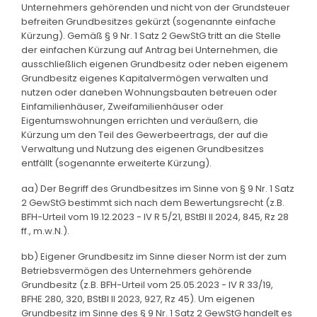
Unternehmers gehörenden und nicht von der Grundsteuer
befreiten Grundbesitzes gekürzt (sogenannte einfache
Kürzung). Gemäß § 9 Nr. 1 Satz 2 GewStG tritt an die Stelle
der einfachen Kürzung auf Antrag bei Unternehmen, die
ausschließlich eigenen Grundbesitz oder neben eigenem
Grundbesitz eigenes Kapitalvermögen verwalten und
nutzen oder daneben Wohnungsbauten betreuen oder
Einfamilienhäuser, Zweifamilienhäuser oder
Eigentumswohnungen errichten und veräußern, die
Kürzung um den Teil des Gewerbeertrags, der auf die
Verwaltung und Nutzung des eigenen Grundbesitzes
entfällt (sogenannte erweiterte Kürzung).
aa) Der Begriff des Grundbesitzes im Sinne von § 9 Nr. 1 Satz
2 GewStG bestimmt sich nach dem Bewertungsrecht (z.B.
BFH-Urteil vom 19.12.2023 - IV R 5/21, BStBl II 2024, 845, Rz 28
ff., m.w.N.).
bb) Eigener Grundbesitz im Sinne dieser Norm ist der zum
Betriebsvermögen des Unternehmers gehörende
Grundbesitz (z.B. BFH-Urteil vom 25.05.2023 - IV R 33/19,
BFHE 280, 320, BStBl II 2023, 927, Rz 45). Um eigenen
Grundbesitz im Sinne des § 9 Nr. 1 Satz 2 GewStG handelt es