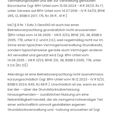
Vermietungsobjekt und der zur Verwaltung genutzten
Büroräume (vgl. BFH-Urteil vom 13.06.2024 - III R 26/21, Rz 17,
unter Verweis auf BFH-Urteil vom 14.07.2016 - IV R 34/13, BFHE
255, 12, BStBl II 2017, 175, Rz 35 ff., 41 ff.).
bb) § 9 Nr. 1 Satz 2 GewStG ist auch bei einer
Betriebsverpachtung grundsätzlich nicht anzuwenden
(BFH-Urteil vom 14.06.2005 - VIII R 3/03, BFHE 210, 38, BStBl II
2005, 778, unter II.2. und II.2.b), weil regelmäßig nicht nur im
Sinne einer typischen Vermögensverwaltung Grundbesitz,
sondern typischerweise gerade auch Vermögen anderer
Art verwaltet und genutzt wird (vgl. BFH-Urteil vom
14.06.2005 - VIII R 3/03, BFHE 210, 38, BStBl II 2005, 778, unter
II.2.b [Rz 21]).
Allerdings ist eine Betriebsverpachtung nicht ausnahmslos
kürzungsschädlich (vgl. BFH-Urteil vom 19.12.2023 - IV R 5/21,
BStBl II 2024, 845, Rz 68 ff.). Unschädlich ist sie, wenn es sich
bei der --über die Grundstücksüberlassung
hinausgehenden-- zusätzlichen Nutzung um eine
Nebentätigkeit handelt, die als zwingend notwendiger Teil
einer wirtschaftlich sinnvoll gestalteten eigenen
Grundstücksverwaltung und -nutzung anzusehen ist (vgl.