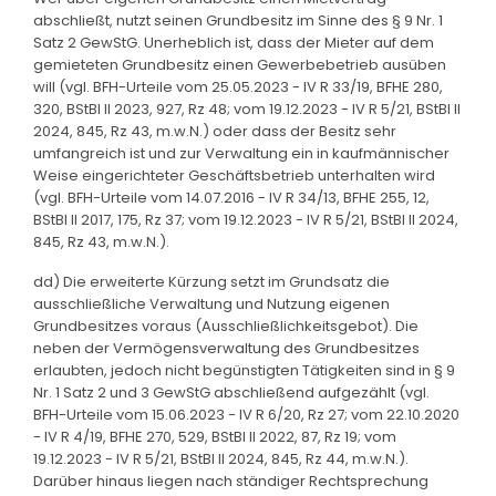
abschließt, nutzt seinen Grundbesitz im Sinne des § 9 Nr. 1
Satz 2 GewStG. Unerheblich ist, dass der Mieter auf dem
gemieteten Grundbesitz einen Gewerbebetrieb ausüben
will (vgl. BFH-Urteile vom 25.05.2023 - IV R 33/19, BFHE 280,
320, BStBl II 2023, 927, Rz 48; vom 19.12.2023 - IV R 5/21, BStBl II
2024, 845, Rz 43, m.w.N.) oder dass der Besitz sehr
umfangreich ist und zur Verwaltung ein in kaufmännischer
Weise eingerichteter Geschäftsbetrieb unterhalten wird
(vgl. BFH-Urteile vom 14.07.2016 - IV R 34/13, BFHE 255, 12,
BStBl II 2017, 175, Rz 37; vom 19.12.2023 - IV R 5/21, BStBl II 2024,
845, Rz 43, m.w.N.).
dd) Die erweiterte Kürzung setzt im Grundsatz die
ausschließliche Verwaltung und Nutzung eigenen
Grundbesitzes voraus (Ausschließlichkeitsgebot). Die
neben der Vermögensverwaltung des Grundbesitzes
erlaubten, jedoch nicht begünstigten Tätigkeiten sind in § 9
Nr. 1 Satz 2 und 3 GewStG abschließend aufgezählt (vgl.
BFH-Urteile vom 15.06.2023 - IV R 6/20, Rz 27; vom 22.10.2020
- IV R 4/19, BFHE 270, 529, BStBl II 2022, 87, Rz 19; vom
19.12.2023 - IV R 5/21, BStBl II 2024, 845, Rz 44, m.w.N.).
Darüber hinaus liegen nach ständiger Rechtsprechung