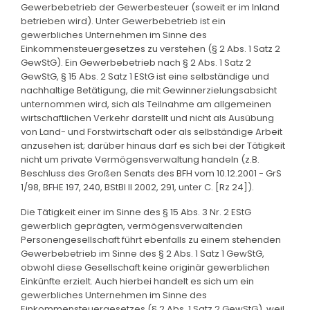
Gewerbebetrieb der Gewerbesteuer (soweit er im Inland
betrieben wird). Unter Gewerbebetrieb ist ein
gewerbliches Unternehmen im Sinne des
Einkommensteuergesetzes zu verstehen (§ 2 Abs. 1 Satz 2
GewStG). Ein Gewerbebetrieb nach § 2 Abs. 1 Satz 2
GewStG, § 15 Abs. 2 Satz 1 EStG ist eine selbständige und
nachhaltige Betätigung, die mit Gewinnerzielungsabsicht
unternommen wird, sich als Teilnahme am allgemeinen
wirtschaftlichen Verkehr darstellt und nicht als Ausübung
von Land- und Forstwirtschaft oder als selbständige Arbeit
anzusehen ist; darüber hinaus darf es sich bei der Tätigkeit
nicht um private Vermögensverwaltung handeln (z.B.
Beschluss des Großen Senats des BFH vom 10.12.2001 - GrS
1/98, BFHE 197, 240, BStBl II 2002, 291, unter C. [Rz 24]).
Die Tätigkeit einer im Sinne des § 15 Abs. 3 Nr. 2 EStG
gewerblich geprägten, vermögensverwaltenden
Personengesellschaft führt ebenfalls zu einem stehenden
Gewerbebetrieb im Sinne des § 2 Abs. 1 Satz 1 GewStG,
obwohl diese Gesellschaft keine originär gewerblichen
Einkünfte erzielt. Auch hierbei handelt es sich um ein
gewerbliches Unternehmen im Sinne des
Einkommensteuergesetzes (§ 2 Abs. 1 Satz 2 GewStG), weil