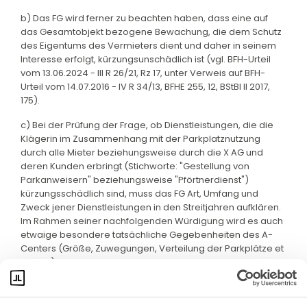
b) Das FG wird ferner zu beachten haben, dass eine auf
das Gesamtobjekt bezogene Bewachung, die dem Schutz
des Eigentums des Vermieters dient und daher in seinem
Interesse erfolgt, kürzungsunschädlich ist (vgl. BFH-Urteil
vom 13.06.2024 - III R 26/21, Rz 17, unter Verweis auf BFH-
Urteil vom 14.07.2016 - IV R 34/13, BFHE 255, 12, BStBl II 2017,
175).
c) Bei der Prüfung der Frage, ob Dienstleistungen, die die
Klägerin im Zusammenhang mit der Parkplatznutzung
durch alle Mieter beziehungsweise durch die X AG und
deren Kunden erbringt (Stichworte: "Gestellung von
Parkanweisern" beziehungsweise "Pförtnerdienst")
kürzungsschädlich sind, muss das FG Art, Umfang und
Zweck jener Dienstleistungen in den Streitjahren aufklären.
Im Rahmen seiner nachfolgenden Würdigung wird es auch
etwaige besondere tatsächliche Gegebenheiten des A-
Centers (Größe, Zuwegungen, Verteilung der Parkplätze et
cetera) berücksichtigen müssen.