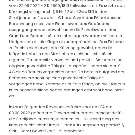
vom 22.06.2022 - 2 K 2599/18 G teilweise statt. Es setzte den
Kürzungsbetrag nach § 9 Nr. 1 Satz 1 GewStG in den
Streitjahren auf jeweils ... € herauf, weil das FA bei dessen
Berechnung allein vom Einheitswert des Gebäudes
ausgegangen war, obwohl auch die Einheitswerte des
Grund und Bodens hätten einbezogen werden müssen. Im
Übrigen sah es die Klage als unbegründet an. Das FA habe
zu Recht keine erweiterte Kürzung gewährt, denn die
Klägerin habe in den Streitjahren nicht ausschließlich
eigenen Grundbesitz verwaltet und genutzt. Sie habe eine
originär gewerbliche Tätigkeit ausgeübt, indem sie der X
AG einen Betrieb verpachtet habe. Da bereits aufgrund der
Betriebsverpachtung eine gewerbliche Tätigkeit
vorgelegen habe, komme es auf die Frage, ob die Klägerin
kürzungsschädliche Nebenleistungen erbracht habe, nicht
an.
Im nachfolgenden Revisionsverfahren hat das FA am
03.08.2022 geänderte Gewerbesteuermessbescheide für
die Streitjahre erlassen, in denen es --in Umsetzung des
finanzgerichtlichen Urteils-- den Kürzungsbetrag gemäß §
9 Nr. 1 Satz 1 GewStG auf ... € erhöht hat.