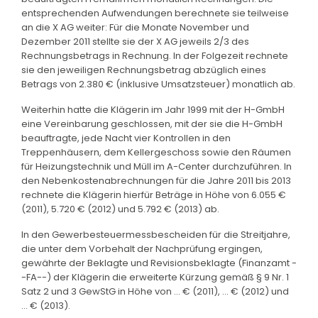
entsprechenden Aufwendungen berechnete sie teilweise
an die X AG weiter: Für die Monate November und
Dezember 2011 stellte sie der X AG jeweils 2/3 des
Rechnungsbetrags in Rechnung. In der Folgezeit rechnete
sie den jeweiligen Rechnungsbetrag abzüglich eines
Betrags von 2.380 € (inklusive Umsatzsteuer) monatlich ab.
Weiterhin hatte die Klägerin im Jahr 1999 mit der H-GmbH
eine Vereinbarung geschlossen, mit der sie die H-GmbH
beauftragte, jede Nacht vier Kontrollen in den
Treppenhäusern, dem Kellergeschoss sowie den Räumen
für Heizungstechnik und Müll im A-Center durchzuführen. In
den Nebenkostenabrechnungen für die Jahre 2011 bis 2013
rechnete die Klägerin hierfür Beträge in Höhe von 6.055 €
(2011), 5.720 € (2012) und 5.792 € (2013) ab.
In den Gewerbesteuermessbescheiden für die Streitjahre,
die unter dem Vorbehalt der Nachprüfung ergingen,
gewährte der Beklagte und Revisionsbeklagte (Finanzamt -
-FA--) der Klägerin die erweiterte Kürzung gemäß § 9 Nr. 1
Satz 2 und 3 GewStG in Höhe von ... € (2011), ... € (2012) und
... € (2013).