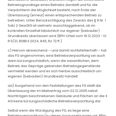
Betriebsgrundlage eines Betriebs darstellt und für die
Verpächterin die Möglichkeit besteht, nach Ende der
Überlassung (erneut) einen entsprechenden Betrieb zu
betreiben. Unter Berücksichtigung des Zwecks des § 9 Nr. 1
Satz 2 GewStG ist vielmehr ausschlaggebend, ob im
konkreten Einzelfall tatsächlich nur eigener (bebauter)
Grundbesitz überlassen wird (BFH-Urteil vom 19.12.2023 - IV
R 5/21, BStBl II 2024, 845, Rz 72 ff.).
c) Hiervon abweichend --und damit rechtsfehlerhaft-- hat
das FG angenommen, eine Betriebsverpachtung sei auch
dann kürzungsschädlich, wenn die wesentlichen, dem
Betrieb das Gepräge gebenden Betriebsgegenstände
vermietet werden und es sich hierbei ausschließlich um
eigenen (bebauten) Grundbesitz handelt.
aa) Ausgehend von den Feststellungen des FG stellt die
Überlassung der im Mietvertrag vom 02.12.2005 nebst
Nachträgen beschriebenen Gebäude und Flächen an die X
AG keine kürzungsschädliche Betriebsverpachtung dar.
Selbst wenn die Würdigung des FG, es liege eine
Betriebsverpachtung (zu deren Voraussetzungen vgl. BFH-