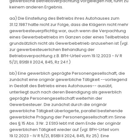
gewerbliche Betriebsverpachtung vorgelegen hat, führt zu
keinem anderen Ergebnis.
aa) Die Einstellung des Betriebs ihres Autohauses zum
31.12.1987 hatte nicht zur Folge, dass die Klägerin nicht mehr
gewerbesteuerpflichtig war, auch wenn die Verpachtung
eines Gewerbebetriebs im Ganzen oder eines Teilbetriebs
grundsätzlich nicht als Gewerbebetrieb anzusehen ist (vgl.
zur gewerbesteuerlichen Behandlung der
Betriebsverpachtung z.B. BFH-Urteil vom 19.12.2023 - IV R
5/21, BStBl II 2024, 845, Rz 24 f.)
bb) Eine gewerblich geprägte Personengesellschaft, die
zunächst eine originär gewerbliche Tätigkeit --vorliegend
in Gestalt des Betriebs eines Autohauses-- ausübt,
unterliegt auch nach deren Beendigung als gewerblich
geprägte Personengesellschaft weiterhin der
Gewerbesteuer. Die zunächst durch die originär
gewerbliche Tätigkeit überlagerte, parallel bestehende
gewerbliche Prägung der Personengesellschaft im Sinne
des § 15 Abs. 3 Nr. 2 EStG lebt mit dem Ende der originär
gewerblichen Tätigkeit wieder auf (vgl. BFH-Urteil vom
19.12.2023 - IV R 5/21, BStBl II 2024, 845, Rz 25). Eine