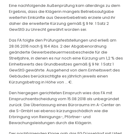
Eine nachfolgende Außenprüfung kam allerdings zu dem
Ergebnis, dass die Klägerin mangels Betriebsaufgabe
weiterhin Einkünfte aus Gewerbebetrieb erziele und ihr
daher die erweiterte Kürzung gemäß § 9 Nr. 1 Satz 2
GewStG zu Unrecht gewährt worden sei.
Das FA folgte den Prüfungsfeststellungen und erließ am
28.06.2016 nach § 164 Abs. 2 der Abgabenordnung
geänderte Gewerbesteuermessbescheide für die
Streitjahre, in denen es nur noch eine Kürzung um 1,2 % des
Einheitswerts des Grundbesitzes gemäß § 9 Nr. 1 Satz 1
GewStG gewährte. Ausgehend von dem Einheitswert des
Gebäudes berücksichtigte es jährlich jeweils einen
Kürzungsbetrag in Höhe von ... €.
Den hiergegen gerichteten Einspruch wies das FA mit
Einspruchsentscheidung vom 15.08.2018 als unbegründet
zurück. Die Überlassung eines Büroraums im A-Center an
die S-GmbH sei ebenso kürzungsschädlich wie die
Erbringung von Reinigungs-, Pförtner- und
Bewachungsleistungen durch die Klägerin.
Der nachfolgenden Klage gab das FG Düsseldorf mit Urteil