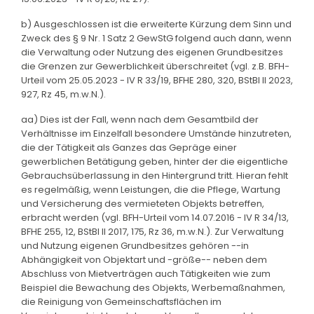
b) Ausgeschlossen ist die erweiterte Kürzung dem Sinn und
Zweck des § 9 Nr. 1 Satz 2 GewStG folgend auch dann, wenn
die Verwaltung oder Nutzung des eigenen Grundbesitzes
die Grenzen zur Gewerblichkeit überschreitet (vgl. z.B. BFH-
Urteil vom 25.05.2023 - IV R 33/19, BFHE 280, 320, BStBl II 2023,
927, Rz 45, m.w.N.).
aa) Dies ist der Fall, wenn nach dem Gesamtbild der
Verhältnisse im Einzelfall besondere Umstände hinzutreten,
die der Tätigkeit als Ganzes das Gepräge einer
gewerblichen Betätigung geben, hinter der die eigentliche
Gebrauchsüberlassung in den Hintergrund tritt. Hieran fehlt
es regelmäßig, wenn Leistungen, die die Pflege, Wartung
und Versicherung des vermieteten Objekts betreffen,
erbracht werden (vgl. BFH-Urteil vom 14.07.2016 - IV R 34/13,
BFHE 255, 12, BStBl II 2017, 175, Rz 36, m.w.N.). Zur Verwaltung
und Nutzung eigenen Grundbesitzes gehören --in
Abhängigkeit von Objektart und -größe-- neben dem
Abschluss von Mietverträgen auch Tätigkeiten wie zum
Beispiel die Bewachung des Objekts, Werbemaßnahmen,
die Reinigung von Gemeinschaftsflächen im