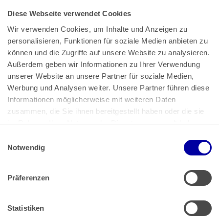
Diese Webseite verwendet Cookies
Wir verwenden Cookies, um Inhalte und Anzeigen zu 
personalisieren, Funktionen für soziale Medien anbieten zu 
können und die Zugriffe auf unsere Website zu analysieren. 
Außerdem geben wir Informationen zu Ihrer Verwendung 
unserer Website an unsere Partner für soziale Medien, 
Bundeskanzlerplatz 2
Werbung und Analysen weiter. Unsere Partner führen diese 
53113 Bonn
Informationen möglicherweise mit weiteren Daten 
zusammen, die Sie ihnen bereitgestellt haben oder die sie 
Pressemitteilungen
AGB
|
im Rahmen Ihrer Nutzung der Dienste gesammelt haben.
Impressum
Datenschutz
|
Einwilligungsauswahl
Impressum
 | 
Datenschutz
Notwendig
Präferenzen
Zahlung & Versand
Rücksendungen/Widerrufsbelehrung
Muster Widerrufsformular (PDF)
Statistiken