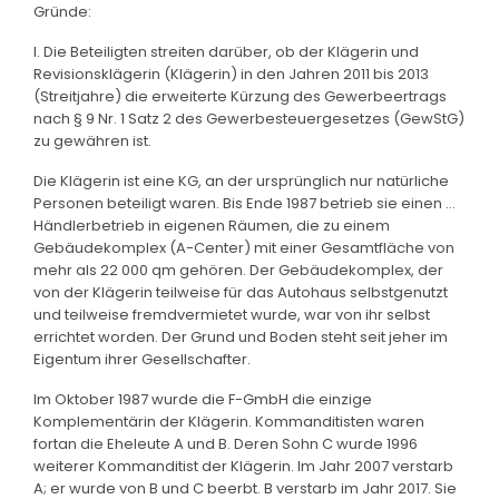
Gründe:
I. Die Beteiligten streiten darüber, ob der Klägerin und
Revisionsklägerin (Klägerin) in den Jahren 2011 bis 2013
(Streitjahre) die erweiterte Kürzung des Gewerbeertrags
nach § 9 Nr. 1 Satz 2 des Gewerbesteuergesetzes (GewStG)
zu gewähren ist.
Die Klägerin ist eine KG, an der ursprünglich nur natürliche
Personen beteiligt waren. Bis Ende 1987 betrieb sie einen ...
Händlerbetrieb in eigenen Räumen, die zu einem
Gebäudekomplex (A-Center) mit einer Gesamtfläche von
mehr als 22 000 qm gehören. Der Gebäudekomplex, der
von der Klägerin teilweise für das Autohaus selbstgenutzt
und teilweise fremdvermietet wurde, war von ihr selbst
errichtet worden. Der Grund und Boden steht seit jeher im
Eigentum ihrer Gesellschafter.
Im Oktober 1987 wurde die F-GmbH die einzige
Komplementärin der Klägerin. Kommanditisten waren
fortan die Eheleute A und B. Deren Sohn C wurde 1996
weiterer Kommanditist der Klägerin. Im Jahr 2007 verstarb
A; er wurde von B und C beerbt. B verstarb im Jahr 2017. Sie