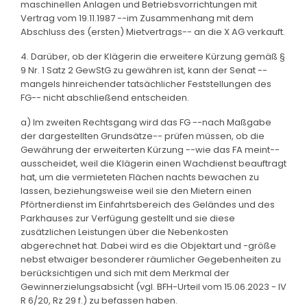
maschinellen Anlagen und Betriebsvorrichtungen mit
Vertrag vom 19.11.1987 --im Zusammenhang mit dem
Abschluss des (ersten) Mietvertrags-- an die X AG verkauft.
4. Darüber, ob der Klägerin die erweitere Kürzung gemäß §
9 Nr. 1 Satz 2 GewStG zu gewähren ist, kann der Senat --
mangels hinreichender tatsächlicher Feststellungen des
FG-- nicht abschließend entscheiden.
a) Im zweiten Rechtsgang wird das FG --nach Maßgabe
der dargestellten Grundsätze-- prüfen müssen, ob die
Gewährung der erweiterten Kürzung --wie das FA meint--
ausscheidet, weil die Klägerin einen Wachdienst beauftragt
hat, um die vermieteten Flächen nachts bewachen zu
lassen, beziehungsweise weil sie den Mietern einen
Pförtnerdienst im Einfahrtsbereich des Geländes und des
Parkhauses zur Verfügung gestellt und sie diese
zusätzlichen Leistungen über die Nebenkosten
abgerechnet hat. Dabei wird es die Objektart und -größe
nebst etwaiger besonderer räumlicher Gegebenheiten zu
berücksichtigen und sich mit dem Merkmal der
Gewinnerzielungsabsicht (vgl. BFH-Urteil vom 15.06.2023 - IV
R 6/20, Rz 29 f.) zu befassen haben.