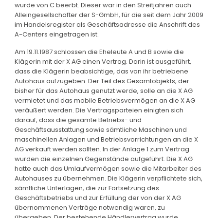
wurde von C beerbt. Dieser war in den Streitjahren auch
Alleingesellschafter der S-GmbH, für die seit dem Jahr 2009
im Handelsregister als Geschäftsadresse die Anschrift des
A-Centers eingetragen ist.
Am 19.11.1987 schlossen die Eheleute A und B sowie die
Klägerin mit der X AG einen Vertrag. Darin ist ausgeführt,
dass die Klägerin beabsichtige, das von ihr betriebene
Autohaus aufzugeben. Der Teil des Gesamtobjekts, der
bisher für das Autohaus genutzt werde, solle an die X AG
vermietet und das mobile Betriebsvermögen an die X AG
veräußert werden. Die Vertragsparteien einigten sich
darauf, dass die gesamte Betriebs- und
Geschäftsausstattung sowie sämtliche Maschinen und
maschinellen Anlagen und Betriebsvorrichtungen an die X
AG verkauft werden sollten. In der Anlage 1 zum Vertrag
wurden die einzelnen Gegenstände aufgeführt. Die X AG
hatte auch das Umlaufvermögen sowie die Mitarbeiter des
Autohauses zu übernehmen. Die Klägerin verpflichtete sich,
sämtliche Unterlagen, die zur Fortsetzung des
Geschäftsbetriebs und zur Erfüllung der von der X AG
übernommenen Verträge notwendig waren, zu
übergeben. Der bestehende Händlervertrag wurde