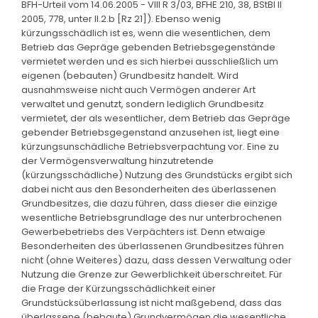
BFH-Urteil vom 14.06.2005 - VIII R 3/03, BFHE 210, 38, BStBl II
2005, 778, unter II.2.b [Rz 21]). Ebenso wenig
kürzungsschädlich ist es, wenn die wesentlichen, dem
Betrieb das Gepräge gebenden Betriebsgegenstände
vermietet werden und es sich hierbei ausschließlich um
eigenen (bebauten) Grundbesitz handelt. Wird
ausnahmsweise nicht auch Vermögen anderer Art
verwaltet und genutzt, sondern lediglich Grundbesitz
vermietet, der als wesentlicher, dem Betrieb das Gepräge
gebender Betriebsgegenstand anzusehen ist, liegt eine
kürzungsunschädliche Betriebsverpachtung vor. Eine zu
der Vermögensverwaltung hinzutretende
(kürzungsschädliche) Nutzung des Grundstücks ergibt sich
dabei nicht aus den Besonderheiten des überlassenen
Grundbesitzes, die dazu führen, dass dieser die einzige
wesentliche Betriebsgrundlage des nur unterbrochenen
Gewerbebetriebs des Verpächters ist. Denn etwaige
Besonderheiten des überlassenen Grundbesitzes führen
nicht (ohne Weiteres) dazu, dass dessen Verwaltung oder
Nutzung die Grenze zur Gewerblichkeit überschreitet. Für
die Frage der Kürzungsschädlichkeit einer
Grundstücksüberlassung ist nicht maßgebend, dass das
überlassene (bebaute) Grundvermögen die wesentliche