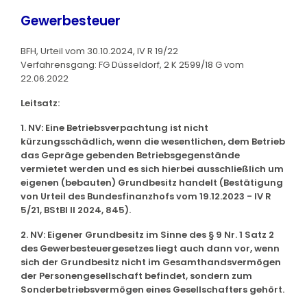
Gewerbesteuer
BFH, Urteil vom 30.10.2024, IV R 19/22
Verfahrensgang: FG Düsseldorf, 2 K 2599/18 G vom
22.06.2022
Leitsatz:
1. NV: Eine Betriebsverpachtung ist nicht
kürzungsschädlich, wenn die wesentlichen, dem Betrieb
das Gepräge gebenden Betriebsgegenstände
vermietet werden und es sich hierbei ausschließlich um
eigenen (bebauten) Grundbesitz handelt (Bestätigung
von Urteil des Bundesfinanzhofs vom 19.12.2023 - IV R
5/21, BStBl II 2024, 845).
2. NV: Eigener Grundbesitz im Sinne des § 9 Nr. 1 Satz 2
des Gewerbesteuergesetzes liegt auch dann vor, wenn
sich der Grundbesitz nicht im Gesamthandsvermögen
der Personengesellschaft befindet, sondern zum
Sonderbetriebsvermögen eines Gesellschafters gehört.