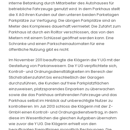
interne Betankung durch Mitarbeiter des Autohauses für
betriebliche Fahrzeuge genutzt wird. In dem Parkhaus stellt
die X AG ihren Kunden auf den unteren beiden Parketagen
Parkplätze zur Verfügung. Die übrigen Parkplätze sind an
Mieter des Komplexes dauerhaft vermietet. Die Zufahrt zum
Parkhaus ist durch ein Rolltor verschlossen, das von den
Mietern mit einem Schlüssel geöffnet werden kann. Eine
Schranke und einen Parkscheinautomaten für eine
öffentliche Nutzung gibt es nicht.
Im November 2011 beauftragte die Klägerin die Y UG mit der
Gestellung von Parkanweisern. Die Y UG verpflichtete sich,
Kontroll- und Ordnungsdiensttätigkeiten im Bereich der
Stichstraßenzufahrt bis einschließlich der Garagen
durchzuführen, die Kunden auf freie Parkplatzflächen
einzuweisen, platzsparendes Einparken zu überwachen
sowie die das Parkhaus anfahrenden Fahrzeuge und das
Parkhaus selbst im Hinblick auf unberechtigte Nutzer zu
kontrollieren. Im Juli 2013 schloss die Klägerin mit der Z-
GmbH einen Kontroll- und Ordnungsdienstvertrag, in dem
diese im Wesentlichen die gleichen Aufgaben übernahm
wie zuvor die Y UG. Die Klägerin erhielt von den
beauftragten Fremdfirmen monatlich Rechnungen. Die