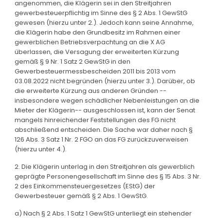
angenommen, die Klägerin sei in den Streitjahren
gewerbesteuerpflichtig im Sinne des § 2 Abs. 1 GewStG
gewesen (hierzu unter 2.). Jedoch kann seine Annahme,
die Klägerin habe den Grundbesitz im Rahmen einer
gewerblichen Betriebsverpachtung an die X AG
überlassen, die Versagung der erweiterten Kürzung
gemäß § 9 Nr. 1 Satz 2 GewStG in den
Gewerbesteuermessbescheiden 2011 bis 2013 vom
03.08.2022 nicht begründen (hierzu unter 3.). Darüber, ob
die erweiterte Kürzung aus anderen Gründen --
insbesondere wegen schädlicher Nebenleistungen an die
Mieter der Klägerin-- ausgeschlossen ist, kann der Senat
mangels hinreichender Feststellungen des FG nicht
abschließend entscheiden. Die Sache war daher nach §
126 Abs. 3 Satz 1 Nr. 2 FGO an das FG zurückzuverweisen
(hierzu unter 4.).
2. Die Klägerin unterlag in den Streitjahren als gewerblich
geprägte Personengesellschaft im Sinne des § 15 Abs. 3 Nr.
2 des Einkommensteuergesetzes (EStG) der
Gewerbesteuer gemäß § 2 Abs. 1 GewStG.
a) Nach § 2 Abs. 1 Satz 1 GewStG unterliegt ein stehender