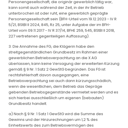
Personengesellschaft, die originär gewerblich tätig war,
kann somit auch während der Zeit, in der ihr Betrieb
unterbrochen ist oder ruht, eine gewerblich geprägte
Personengesellschaft sein (BFH-Urteil vom 19.12.2023 - IV R
5/21, BStBl II 2024, 845, Rz 25, unter Aufgabe der im BFH-
Urteil vom 09.11.2017 - IV R 37/14, BFHE 259, 545, BStBl II 2018,
227 vertretenen gegenteiligen Auffassung).
3. Die Annahme des FG, die Klägerin habe den
streitgegenständlichen Grundbesitz im Rahmen einer
gewerblichen Betriebsverpachtung an die X AG
überlassen, kann keine Versagung der erweiterten Kürzung
gemäß § 9 Nr. 1 Satz 2 GewStG begründen. Das FG ist
rechtsfehlerhaft davon ausgegangen, eine
Betriebsverpachtung sei auch dann kürzungsschädlich,
wenn die wesentlichen, dem Betrieb das Gepräge
gebenden Betriebsgegenstände vermietet werden und es
sich hierbei ausschließlich um eigenen (bebauten)
Grundbesitz handelt.
a) Nach § 9 Nr. 1 Satz 1 GewStG wird die Summe des
Gewinns und der Hinzurechnungen um 1,2 % des
Einheitswerts des zum Betriebsvermögen des