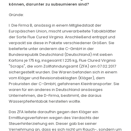
können, darunter zu subsumieren sind?
Gründe:
I. Die Firma B, ansässig in einem Mitgliedstaat der
Europäischen Union, mischt unverarbeitete Tabakblätter
der Sorte Flue Cured Virginia. Anschließend entrippt und
verpackt sie diese in Pakete verschiedener Größen. Sie
belieferte unter anderem die C-GmbH in der
Bundesrepublik Deutschland (Deutschland) mit sieben
Kartons je 175 kg, insgesamt 1 225 kg, Flue Clured Virginia
"Scraps", die vom Zollfahndungsamt (ZFA) am 07.02.2017
sichergestellt wurden. Die Waren befanden sich in einem
vom Kläger und Revisionsbeklagten (Kläger), dem
Prokuristen der C-GmbH, gefahrenen Kleintransporter. Sie
waren für ein anderes in Deutschland ansässiges
Unternehmen, die D-Firma, bestimmt, die daraus
Wasserpfeifentabak herstellen wollte.
Das ZFA leitete daraufhin gegen den Kläger ein
Ermittlungsverfahren wegen des Verdachts der
Steuerhinterziehung ein. Dieser gab bei seiner
Vernehmung an, dass es sich nicht um Rauch-, sondern um