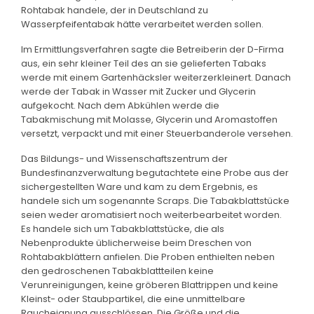
Rohtabak handele, der in Deutschland zu
Wasserpfeifentabak hätte verarbeitet werden sollen.
Im Ermittlungsverfahren sagte die Betreiberin der D-Firma
aus, ein sehr kleiner Teil des an sie gelieferten Tabaks
werde mit einem Gartenhäcksler weiterzerkleinert. Danach
werde der Tabak in Wasser mit Zucker und Glycerin
aufgekocht. Nach dem Abkühlen werde die
Tabakmischung mit Molasse, Glycerin und Aromastoffen
versetzt, verpackt und mit einer Steuerbanderole versehen.
Das Bildungs- und Wissenschaftszentrum der
Bundesfinanzverwaltung begutachtete eine Probe aus der
sichergestellten Ware und kam zu dem Ergebnis, es
handele sich um sogenannte Scraps. Die Tabakblattstücke
seien weder aromatisiert noch weiterbearbeitet worden.
Es handele sich um Tabakblattstücke, die als
Nebenprodukte üblicherweise beim Dreschen von
Rohtabakblättern anfielen. Die Proben enthielten neben
den gedroschenen Tabakblattteilen keine
Verunreinigungen, keine gröberen Blattrippen und keine
Kleinst- oder Staubpartikel, die eine unmittelbare
Raucheignung ausschlössen. Die Größe und die