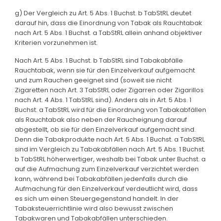
g) Der Vergleich zu Art. 5 Abs. 1 Buchst. b TabStRL deutet
darauf hin, dass die Einordnung von Tabak als Rauchtabak
nach Art. 5 Abs. 1 Buchst. a TabStRL allein anhand objektiver
Kriterien vorzunehmen ist.
Nach Art. 5 Abs. 1 Buchst. b TabStRL sind Tabakabfälle
Rauchtabak, wenn sie für den Einzelverkauf aufgemacht
und zum Rauchen geeignet sind (soweit sie nicht
Zigaretten nach Art. 3 TabStRL oder Zigarren oder Zigarillos
nach Art. 4 Abs. 1 TabStRL sind). Anders als in Art. 5 Abs. 1
Buchst. a TabStRL wird für die Einordnung von Tabakabfällen
als Rauchtabak also neben der Raucheignung darauf
abgestellt, ob sie für den Einzelverkauf aufgemacht sind.
Denn die Tabakprodukte nach Art. 5 Abs. 1 Buchst. a TabStRL
sind im Vergleich zu Tabakabfällen nach Art. 5 Abs. 1 Buchst.
b TabStRL höherwertiger, weshalb bei Tabak unter Buchst. a
auf die Aufmachung zum Einzelverkauf verzichtet werden
kann, während bei Tabakabfällen jedenfalls durch die
Aufmachung für den Einzelverkauf verdeutlicht wird, dass
es sich um einen Steuergegenstand handelt. In der
Tabaksteuerrichtlinie wird also bewusst zwischen
Tabakwaren und Tabakabfällen unterschieden.