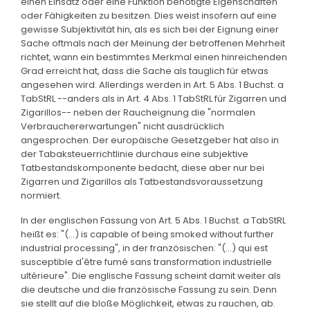
einen Einsatz oder eine Funktion benötigte Eigenschaften
oder Fähigkeiten zu besitzen. Dies weist insofern auf eine
gewisse Subjektivität hin, als es sich bei der Eignung einer
Sache oftmals nach der Meinung der betroffenen Mehrheit
richtet, wann ein bestimmtes Merkmal einen hinreichenden
Grad erreicht hat, dass die Sache als tauglich für etwas
angesehen wird. Allerdings werden in Art. 5 Abs. 1 Buchst. a
TabStRL --anders als in Art. 4 Abs. 1 TabStRL für Zigarren und
Zigarillos-- neben der Raucheignung die "normalen
Verbrauchererwartungen" nicht ausdrücklich
angesprochen. Der europäische Gesetzgeber hat also in
der Tabaksteuerrichtlinie durchaus eine subjektive
Tatbestandskomponente bedacht, diese aber nur bei
Zigarren und Zigarillos als Tatbestandsvoraussetzung
normiert.
In der englischen Fassung von Art. 5 Abs. 1 Buchst. a TabStRL
heißt es: "(...) is capable of being smoked without further
industrial processing", in der französischen: "(...) qui est
susceptible d'être fumé sans transformation industrielle
ultérieure". Die englische Fassung scheint damit weiter als
die deutsche und die französische Fassung zu sein. Denn
sie stellt auf die bloße Möglichkeit, etwas zu rauchen, ab.