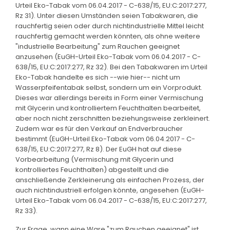
Urteil Eko-Tabak vom 06.04.2017 - C-638/15, EU:C:2017:277,
Rz 31). Unter diesen Umständen seien Tabakwaren, die
rauchfertig seien oder durch nichtindustrielle Mittel leicht
rauchfertig gemacht werden könnten, als ohne weitere
"industrielle Bearbeitung" zum Rauchen geeignet
anzusehen (EuGH-Urteil Eko-Tabak vom 06.04.2017 - C-
638/15, EU:C:2017:277, Rz 32). Bei den Tabakwaren im Urteil
Eko-Tabak handelte es sich --wie hier-- nicht um
Wasserpfeifentabak selbst, sondern um ein Vorprodukt.
Dieses war allerdings bereits in Form einer Vermischung
mit Glycerin und kontrolliertem Feuchthalten bearbeitet,
aber noch nicht zerschnitten beziehungsweise zerkleinert.
Zudem war es für den Verkauf an Endverbraucher
bestimmt (EuGH-Urteil Eko-Tabak vom 06.04.2017 - C-
638/15, EU:C:2017:277, Rz 8). Der EuGH hat auf diese
Vorbearbeitung (Vermischung mit Glycerin und
kontrolliertes Feuchthalten) abgestellt und die
anschließende Zerkleinerung als einfachen Prozess, der
auch nichtindustriell erfolgen könnte, angesehen (EuGH-
Urteil Eko-Tabak vom 06.04.2017 - C-638/15, EU:C:2017:277,
Rz 33).
Zur Frage, wann eine Ware "zum Rauchen geeignet" ist,