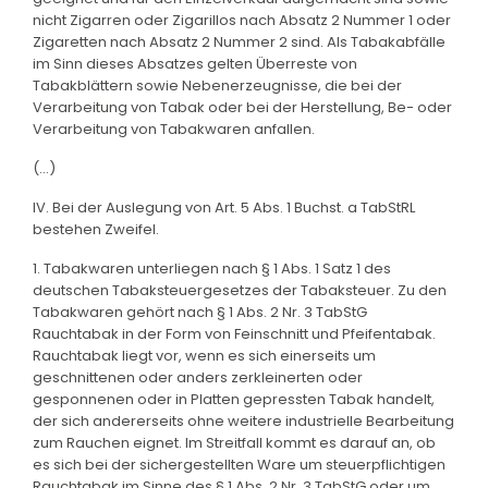
nicht Zigarren oder Zigarillos nach Absatz 2 Nummer 1 oder
Zigaretten nach Absatz 2 Nummer 2 sind. Als Tabakabfälle
im Sinn dieses Absatzes gelten Überreste von
Tabakblättern sowie Nebenerzeugnisse, die bei der
Verarbeitung von Tabak oder bei der Herstellung, Be- oder
Verarbeitung von Tabakwaren anfallen.
(...)
IV. Bei der Auslegung von Art. 5 Abs. 1 Buchst. a TabStRL
bestehen Zweifel.
1. Tabakwaren unterliegen nach § 1 Abs. 1 Satz 1 des
deutschen Tabaksteuergesetzes der Tabaksteuer. Zu den
Tabakwaren gehört nach § 1 Abs. 2 Nr. 3 TabStG
Rauchtabak in der Form von Feinschnitt und Pfeifentabak.
Rauchtabak liegt vor, wenn es sich einerseits um
geschnittenen oder anders zerkleinerten oder
gesponnenen oder in Platten gepressten Tabak handelt,
der sich andererseits ohne weitere industrielle Bearbeitung
zum Rauchen eignet. Im Streitfall kommt es darauf an, ob
es sich bei der sichergestellten Ware um steuerpflichtigen
Rauchtabak im Sinne des § 1 Abs. 2 Nr. 3 TabStG oder um