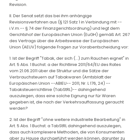
Revision.
II. Der Senat setzt das bei ihm anhängige
Revisionsverfahren aus (§ 121 Satz 1 in Verbindung mit --
i.V.m.-- § 74 der Finanzgerichtsordnung) und legt dem
Gerichtshof der Europäischen Union (EuGH) gemäß Art. 267
des Vertrags über die Arbeitsweise der Europäischen
Union (AEUV) folgende Fragen zur Vorabentscheidung vor:
1. Ist der Begriff "Tabak, der sich (...) zum Rauchen eignet" in
Art. 5 Abs. 1 Buchst. a der Richtlinie 2011/64/EU des Rates
vom 21.06.2011 über die Struktur und die Sätze der
Verbrauchsteuern auf Tabakwaren (Amtsblatt der
Europäischen Union --ABlEU-- 2011, Nr. L 176, 24) --
Tabaksteuerrichtlinie (TabStRL)-- dahingehend
auszulegen, dass eine solche Eignung nur für Waren
gegeben ist, die nach der Verkehrsauffassung geraucht
werden?
2. Ist der Begriff "ohne weitere industrielle Bearbeitung" in
Art. 5 Abs. 1 Buchst. a TabStRL dahingehend auszulegen,
dass auch komplexere Methoden, die von Konsumenten
aber zu Hause durchgeführt werden können, darunter zu