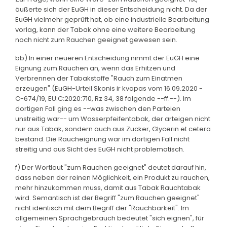
äußerte sich der EuGH in dieser Entscheidung nicht. Da der
EuGH vielmehr geprüft hat, ob eine industrielle Bearbeitung
vorlag, kann der Tabak ohne eine weitere Bearbeitung
noch nicht zum Rauchen geeignet gewesen sein.
bb) In einer neueren Entscheidung nimmt der EuGH eine
Eignung zum Rauchen an, wenn das Erhitzen und
Verbrennen der Tabakstoffe "Rauch zum Einatmen
erzeugen" (EuGH-Urteil Skonis ir kvapas vom 16.09.2020 -
C-674/19, EU:C:2020:710, Rz 34, 38 folgende --ff.--). Im
dortigen Fall ging es --was zwischen den Parteien
unstreitig war-- um Wasserpfeifentabak, der arteigen nicht
nur aus Tabak, sondern auch aus Zucker, Glycerin et cetera
bestand. Die Raucheignung war im dortigen Fall nicht
streitig und aus Sicht des EuGH nicht problematisch.
f) Der Wortlaut "zum Rauchen geeignet" deutet darauf hin,
dass neben der reinen Möglichkeit, ein Produkt zu rauchen,
mehr hinzukommen muss, damit aus Tabak Rauchtabak
wird. Semantisch ist der Begriff "zum Rauchen geeignet"
nicht identisch mit dem Begriff der "Rauchbarkeit". Im
allgemeinen Sprachgebrauch bedeutet "sich eignen", für