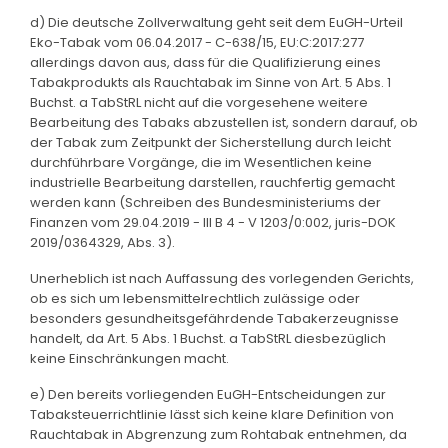
d) Die deutsche Zollverwaltung geht seit dem EuGH-Urteil
Eko-Tabak vom 06.04.2017 - C-638/15, EU:C:2017:277
allerdings davon aus, dass für die Qualifizierung eines
Tabakprodukts als Rauchtabak im Sinne von Art. 5 Abs. 1
Buchst. a TabStRL nicht auf die vorgesehene weitere
Bearbeitung des Tabaks abzustellen ist, sondern darauf, ob
der Tabak zum Zeitpunkt der Sicherstellung durch leicht
durchführbare Vorgänge, die im Wesentlichen keine
industrielle Bearbeitung darstellen, rauchfertig gemacht
werden kann (Schreiben des Bundesministeriums der
Finanzen vom 29.04.2019 - III B 4 - V 1203/0:002, juris-DOK
2019/0364329, Abs. 3).
Unerheblich ist nach Auffassung des vorlegenden Gerichts,
ob es sich um lebensmittelrechtlich zulässige oder
besonders gesundheitsgefährdende Tabakerzeugnisse
handelt, da Art. 5 Abs. 1 Buchst. a TabStRL diesbezüglich
keine Einschränkungen macht.
e) Den bereits vorliegenden EuGH-Entscheidungen zur
Tabaksteuerrichtlinie lässt sich keine klare Definition von
Rauchtabak in Abgrenzung zum Rohtabak entnehmen, da