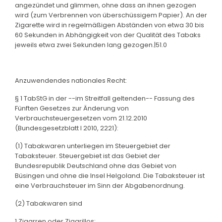
angezündet und glimmen, ohne dass an ihnen gezogen
wird (zum Verbrennen von überschüssigem Papier). An der
Zigarette wird in regelmäßigen Abständen von etwa 30 bis
60 Sekunden in Abhängigkeit von der Qualität des Tabaks
jeweils etwa zwei Sekunden lang gezogen.|51.0
Anzuwendendes nationales Recht:
§ 1 TabStG in der --im Streitfall geltenden-- Fassung des
Fünften Gesetzes zur Änderung von
Verbrauchsteuergesetzen vom 21.12.2010
(Bundesgesetzblatt I 2010, 2221):
(1) Tabakwaren unterliegen im Steuergebiet der
Tabaksteuer. Steuergebiet ist das Gebiet der
Bundesrepublik Deutschland ohne das Gebiet von
Büsingen und ohne die Insel Helgoland. Die Tabaksteuer ist
eine Verbrauchsteuer im Sinn der Abgabenordnung.
(2) Tabakwaren sind
1.Zigarren oder Zigarillos: