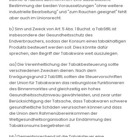
Bestimmung der beiden Voraussetzungen "ohne weitere
industrielle Bearbeitung" und "zum Rauchen geeignet" fehlt
aber auch im Unionsrecht.
b) Sinn und Zweck von Art. 5 Abs. 1 Buchst. a TabStRL ist
insbesondere der Gesundheitsschutz des
Endverbrauchers, sodass der Konsum eines tabakhaltigen
Produkts besteuert werden soll. Dies könnte dafür
sprechen, den Begriff der Tabakware weit auszulegen.
aa) Die Vereinheitlichung der Tabakbesteuerung sollte
verschiedenen Zwecken dienen. Nach dem
Erwägungsgrund 2 TabStRL sollten die Steuervorschriften
der Union für Tabakwaren das reibungslose Funktionieren
des Binnenmarktes und gleichzeitig ein hohes
Gesundheitsschutzniveau gewährleisten, und zwar unter
Berücksichtigung der Tatsache, dass Tabakwaren schwere
gesundheitliche Schäden verursachen können und dass
die Union dem Rahmenübereinkommen der
Weltgesundheitsorganisation zur Eindämmung des
Tabakkonsums beigetreten ist.
bb) Dementsprechend ist die Tabaksteuer eine