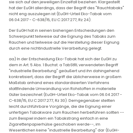
sie sich auf den jeweiligen Einzelfall beziehen. Klargestellt
hat der EuGH allerdings, dass der Begriff des "Rauchtabaks"
nicht eng auszulegen ist (EuGH-Urteil Eko-Tabak vom
06.04.2017 - C-638/15, EU:C:2017:277, Rz 24).
Der EuGH hat in seinen bisherigen Entscheidungen den
Schwerpunkt teilweise auf die Eignung des Tabaks zum
Rauchen und teilweise auf die Herstellung dieser Eignung
durch eine nichtindustrielle Verarbeitung gelegt.
aa) In der Entscheidung Eko-Tabak hat sich der EuGH zu
dem in Art. 5 Abs. 1 Buchst. a TabStRL verwendeten Begriff
"industrielle Bearbeitung" geäußert und ihn dahingehend
konkretisiert, dass der Begriff die üblicherweise in großem
Maßstab anhand eines standardisierten Verfahrens
stattfindende Umwandlung von Rohstoffen in materielle
Güter bezeichnet (EuGH-Urteil Eko-Tabak vom 06.04.2017 -
C-638/15, EU:C:2017:277, Rz 30). Demgegenüber stellten
leicht durchführbare Vorgänge, die die Eignung einer
unfertigen Tabakware zum Rauchen herbeiführen sollten --
zum Beispiel indem ein Tabakstrang einfach in eine
Zigarettenpapierhülse geschoben werde--, im
Wesentlichen keine "industrielle Bearbeitung" dar (EuGH-