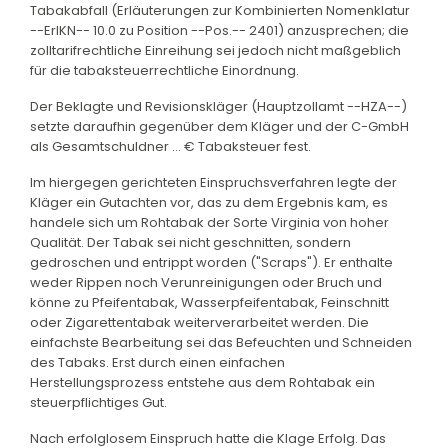
Tabakabfall (Erläuterungen zur Kombinierten Nomenklatur
--ErlKN-- 10.0 zu Position --Pos.-- 2401) anzusprechen; die
zolltarifrechtliche Einreihung sei jedoch nicht maßgeblich
für die tabaksteuerrechtliche Einordnung.
Der Beklagte und Revisionskläger (Hauptzollamt --HZA--)
setzte daraufhin gegenüber dem Kläger und der C-GmbH
als Gesamtschuldner ... € Tabaksteuer fest.
Im hiergegen gerichteten Einspruchsverfahren legte der
Kläger ein Gutachten vor, das zu dem Ergebnis kam, es
handele sich um Rohtabak der Sorte Virginia von hoher
Qualität. Der Tabak sei nicht geschnitten, sondern
gedroschen und entrippt worden ("Scraps"). Er enthalte
weder Rippen noch Verunreinigungen oder Bruch und
könne zu Pfeifentabak, Wasserpfeifentabak, Feinschnitt
oder Zigarettentabak weiterverarbeitet werden. Die
einfachste Bearbeitung sei das Befeuchten und Schneiden
des Tabaks. Erst durch einen einfachen
Herstellungsprozess entstehe aus dem Rohtabak ein
steuerpflichtiges Gut.
Nach erfolglosem Einspruch hatte die Klage Erfolg. Das