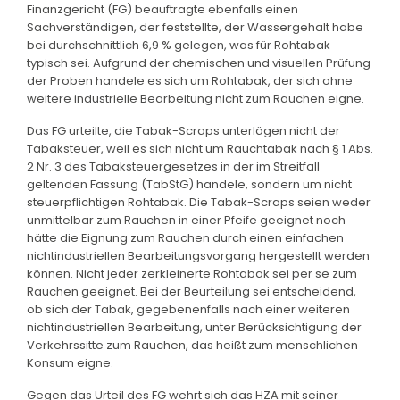
Finanzgericht (FG) beauftragte ebenfalls einen
Sachverständigen, der feststellte, der Wassergehalt habe
bei durchschnittlich 6,9 % gelegen, was für Rohtabak
typisch sei. Aufgrund der chemischen und visuellen Prüfung
der Proben handele es sich um Rohtabak, der sich ohne
weitere industrielle Bearbeitung nicht zum Rauchen eigne.
Das FG urteilte, die Tabak-Scraps unterlägen nicht der
Tabaksteuer, weil es sich nicht um Rauchtabak nach § 1 Abs.
2 Nr. 3 des Tabaksteuergesetzes in der im Streitfall
geltenden Fassung (TabStG) handele, sondern um nicht
steuerpflichtigen Rohtabak. Die Tabak-Scraps seien weder
unmittelbar zum Rauchen in einer Pfeife geeignet noch
hätte die Eignung zum Rauchen durch einen einfachen
nichtindustriellen Bearbeitungsvorgang hergestellt werden
können. Nicht jeder zerkleinerte Rohtabak sei per se zum
Rauchen geeignet. Bei der Beurteilung sei entscheidend,
ob sich der Tabak, gegebenenfalls nach einer weiteren
nichtindustriellen Bearbeitung, unter Berücksichtigung der
Verkehrssitte zum Rauchen, das heißt zum menschlichen
Konsum eigne.
Gegen das Urteil des FG wehrt sich das HZA mit seiner