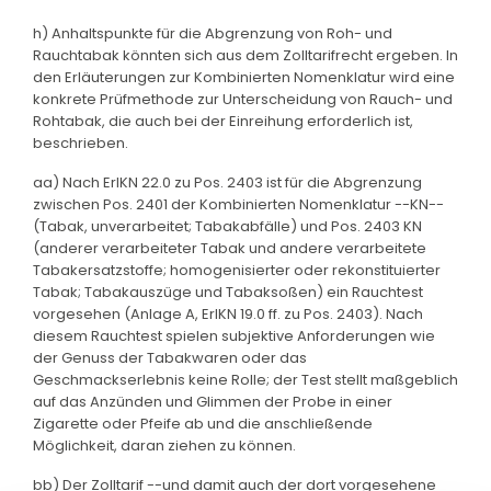
h) Anhaltspunkte für die Abgrenzung von Roh- und
Rauchtabak könnten sich aus dem Zolltarifrecht ergeben. In
den Erläuterungen zur Kombinierten Nomenklatur wird eine
konkrete Prüfmethode zur Unterscheidung von Rauch- und
Rohtabak, die auch bei der Einreihung erforderlich ist,
beschrieben.
aa) Nach ErlKN 22.0 zu Pos. 2403 ist für die Abgrenzung
zwischen Pos. 2401 der Kombinierten Nomenklatur --KN--
(Tabak, unverarbeitet; Tabakabfälle) und Pos. 2403 KN
(anderer verarbeiteter Tabak und andere verarbeitete
Tabakersatzstoffe; homogenisierter oder rekonstituierter
Tabak; Tabakauszüge und Tabaksoßen) ein Rauchtest
vorgesehen (Anlage A, ErlKN 19.0 ff. zu Pos. 2403). Nach
diesem Rauchtest spielen subjektive Anforderungen wie
der Genuss der Tabakwaren oder das
Geschmackserlebnis keine Rolle; der Test stellt maßgeblich
auf das Anzünden und Glimmen der Probe in einer
Zigarette oder Pfeife ab und die anschließende
Möglichkeit, daran ziehen zu können.
bb) Der Zolltarif --und damit auch der dort vorgesehene