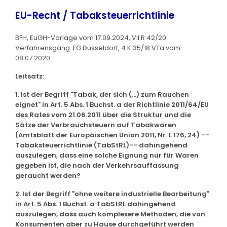
EU-Recht / Tabaksteuerrichtlinie
BFH, EuGH-Vorlage vom 17.09.2024, VII R 42/20
Verfahrensgang: FG Düsseldorf, 4 K 35/18 VTa vom
08.07.2020
Leitsatz:
1. Ist der Begriff "Tabak, der sich (...) zum Rauchen
eignet" in Art. 5 Abs. 1 Buchst. a der Richtlinie 2011/64/EU
des Rates vom 21.06.2011 über die Struktur und die
Sätze der Verbrauchsteuern auf Tabakwaren
(Amtsblatt der Europäischen Union 2011, Nr. L 176, 24) --
Tabaksteuerrichtlinie (TabStRL)-- dahingehend
auszulegen, dass eine solche Eignung nur für Waren
gegeben ist, die nach der Verkehrsauffassung
geraucht werden?
2. Ist der Begriff "ohne weitere industrielle Bearbeitung"
in Art. 5 Abs. 1 Buchst. a TabStRL dahingehend
auszulegen, dass auch komplexere Methoden, die von
Konsumenten aber zu Hause durchgeführt werden