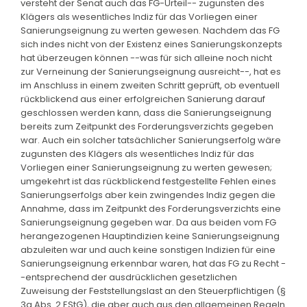
versteht der Senat auch das FG-Urteil-- zugunsten des
Klägers als wesentliches Indiz für das Vorliegen einer
Sanierungseignung zu werten gewesen. Nachdem das FG
sich indes nicht von der Existenz eines Sanierungskonzepts
hat überzeugen können --was für sich alleine noch nicht
zur Verneinung der Sanierungseignung ausreicht--, hat es
im Anschluss in einem zweiten Schritt geprüft, ob eventuell
rückblickend aus einer erfolgreichen Sanierung darauf
geschlossen werden kann, dass die Sanierungseignung
bereits zum Zeitpunkt des Forderungsverzichts gegeben
war. Auch ein solcher tatsächlicher Sanierungserfolg wäre
zugunsten des Klägers als wesentliches Indiz für das
Vorliegen einer Sanierungseignung zu werten gewesen;
umgekehrt ist das rückblickend festgestellte Fehlen eines
Sanierungserfolgs aber kein zwingendes Indiz gegen die
Annahme, dass im Zeitpunkt des Forderungsverzichts eine
Sanierungseignung gegeben war. Da aus beiden vom FG
herangezogenen Hauptindizien keine Sanierungseignung
abzuleiten war und auch keine sonstigen Indizien für eine
Sanierungseignung erkennbar waren, hat das FG zu Recht -
-entsprechend der ausdrücklichen gesetzlichen
Zuweisung der Feststellungslast an den Steuerpflichtigen (§
3a Abs. 2 EStG), die aber auch aus den allgemeinen Regeln