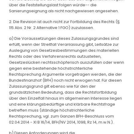
über die Feststellungslast folgen würde-- die
Sanierungseignung als nicht nachgewiesen angesehen.
2. Die Revision ist auch nicht zur Fortbildung des Rechts (§
115 Abs. 2 Nr. 2 Alternative 1 FGO) zuzulassen.
a) Die Voraussetzungen dieses Zulassungsgrundes sind
erfüllt, wenn der Streitfall Veranlassung gibt, Leitsätze zur
Auslegung von Gesetzesbestimmungen des materiellen
Rechts oder des Verfahrensrechts aufzustellen,
Gesetzeslücken rechtsschöpferisch auszufüllen oder wenn
gegen eine bestehende höchstrichterliche
Rechtsprechung Argumente vorgetragen werden, die der
Bundesfinanzhof (BFH) noch nicht erwogen hat. Für diesen
Zulassungsgrund gilt ebenso wie für den der
grundsätzlichen Bedeutung, dass die Rechtsfortbildung
über den Einzelfall hinaus im allgemeinen Interesse liegen
und eine klärungsbedürftige und klärbare Rechtsfrage
betreffen muss (ständige höchstrichterliche
Rechtsprechung, vgl. zum Ganzen BFH-Beschluss vom
02.04.2014 - XI B 16/14, BFH/NV 2014, 1098, Rz 14, m.w.N.).
b) Diesen Anforderungen wird die