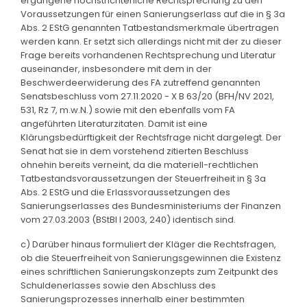
ergangene höchstrichterliche Rechtsprechung zu den
Voraussetzungen für einen Sanierungserlass auf die in § 3a
Abs. 2 EStG genannten Tatbestandsmerkmale übertragen
werden kann. Er setzt sich allerdings nicht mit der zu dieser
Frage bereits vorhandenen Rechtsprechung und Literatur
auseinander, insbesondere mit dem in der
Beschwerdeerwiderung des FA zutreffend genannten
Senatsbeschluss vom 27.11.2020 - X B 63/20 (BFH/NV 2021,
531, Rz 7, m.w.N.) sowie mit den ebenfalls vom FA
angeführten Literaturzitaten. Damit ist eine
Klärungsbedürftigkeit der Rechtsfrage nicht dargelegt. Der
Senat hat sie in dem vorstehend zitierten Beschluss
ohnehin bereits verneint, da die materiell-rechtlichen
Tatbestandsvoraussetzungen der Steuerfreiheit in § 3a
Abs. 2 EStG und die Erlassvoraussetzungen des
Sanierungserlasses des Bundesministeriums der Finanzen
vom 27.03.2003 (BStBl I 2003, 240) identisch sind.
c) Darüber hinaus formuliert der Kläger die Rechtsfragen,
ob die Steuerfreiheit von Sanierungsgewinnen die Existenz
eines schriftlichen Sanierungskonzepts zum Zeitpunkt des
Schuldenerlasses sowie den Abschluss des
Sanierungsprozesses innerhalb einer bestimmten