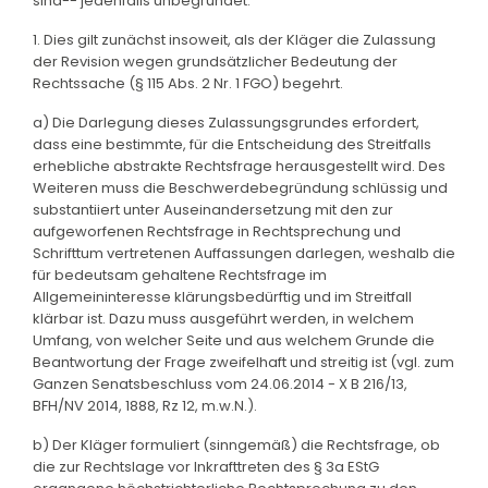
sind-- jedenfalls unbegründet.
1. Dies gilt zunächst insoweit, als der Kläger die Zulassung
der Revision wegen grundsätzlicher Bedeutung der
Rechtssache (§ 115 Abs. 2 Nr. 1 FGO) begehrt.
a) Die Darlegung dieses Zulassungsgrundes erfordert,
dass eine bestimmte, für die Entscheidung des Streitfalls
erhebliche abstrakte Rechtsfrage herausgestellt wird. Des
Weiteren muss die Beschwerdebegründung schlüssig und
substantiiert unter Auseinandersetzung mit den zur
aufgeworfenen Rechtsfrage in Rechtsprechung und
Schrifttum vertretenen Auffassungen darlegen, weshalb die
für bedeutsam gehaltene Rechtsfrage im
Allgemeininteresse klärungsbedürftig und im Streitfall
klärbar ist. Dazu muss ausgeführt werden, in welchem
Umfang, von welcher Seite und aus welchem Grunde die
Beantwortung der Frage zweifelhaft und streitig ist (vgl. zum
Ganzen Senatsbeschluss vom 24.06.2014 - X B 216/13,
BFH/NV 2014, 1888, Rz 12, m.w.N.).
b) Der Kläger formuliert (sinngemäß) die Rechtsfrage, ob
die zur Rechtslage vor Inkrafttreten des § 3a EStG