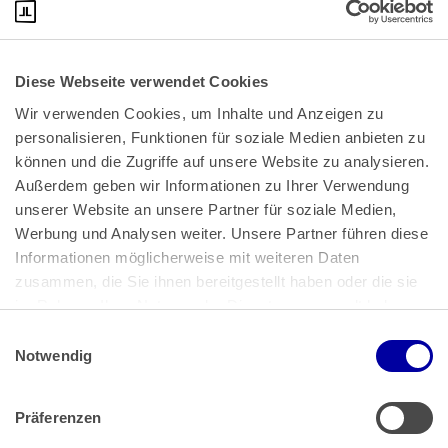
Diese Webseite verwendet Cookies
Wir verwenden Cookies, um Inhalte und Anzeigen zu 
personalisieren, Funktionen für soziale Medien anbieten zu 
können und die Zugriffe auf unsere Website zu analysieren. 
Außerdem geben wir Informationen zu Ihrer Verwendung 
unserer Website an unsere Partner für soziale Medien, 
Bundeskanzlerplatz 2
Werbung und Analysen weiter. Unsere Partner führen diese 
53113 Bonn
Informationen möglicherweise mit weiteren Daten 
zusammen, die Sie ihnen bereitgestellt haben oder die sie 
Pressemitteilungen
AGB
|
im Rahmen Ihrer Nutzung der Dienste gesammelt haben.
Impressum
Datenschutz
|
Einwilligungsauswahl
Impressum
 | 
Datenschutz
Notwendig
Präferenzen
Zahlung & Versand