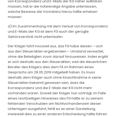
von Korrespondenz und E-Mails der KG näher aufklären
müssen, hat er die notwendige Angabe unterlassen,
welche Beweise die Vorinstanz hierzu hätte erheben
müssen.
d) Im Zusammenhang mit dem Verlust von Korrespondenz
und E-Mails der KG ist dem FG auch der gerügte
Gehörsverstoß nicht unterlaufen.
Der Kläger führt insoweit aus, das FG habe diesen --sich
aus den Steuerakten ergebenden-- Umstand verwertet,
ohne die Beteiligten zuvor darauf hinzuweisen. Indes ergibt
er sich deshalb aus den Steuerakten, weil die steuerlichen
Berater des Klägers dies dem FA im Rahmen eines
Gesprächs am 28.05.2019 mitgeteilt haben. Es muss
deshalb dem Kläger auch ohne Einsichtnahme in seine
Steuerakten bekannt gewesen sein, dass die
Korrespondenz und die E-Mails der KG nicht mehr
vorhanden waren. Soweit der Kläger nun vorträgt, im Falle
eines rechtzeitigen Hinweises des FG hätte er zu seinem
fehlenden Verschulden am Nichtvorhandensein dieser
Unterlagen ausgeführt, fehlt es an einer Darstellung,
inwieweit dies zu einer anderen Entscheidung hätte führen