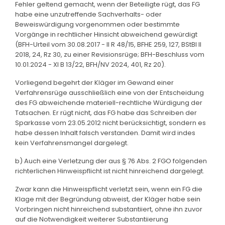
Fehler geltend gemacht, wenn der Beteiligte rügt, das FG
habe eine unzutreffende Sachverhalts- oder
Beweiswürdigung vorgenommen oder bestimmte
Vorgänge in rechtlicher Hinsicht abweichend gewürdigt
(BFH-Urteil vom 30.08.2017 - II R 48/15, BFHE 259, 127, BStBl II
2018, 24, Rz 30, zu einer Revisionsrüge; BFH-Beschluss vom
10.01.2024 - XI B 13/22, BFH/NV 2024, 401, Rz 20).
Vorliegend begehrt der Kläger im Gewand einer
Verfahrensrüge ausschließlich eine von der Entscheidung
des FG abweichende materiell-rechtliche Würdigung der
Tatsachen. Er rügt nicht, das FG habe das Schreiben der
Sparkasse vom 23.05.2012 nicht berücksichtigt, sondern es
habe dessen Inhalt falsch verstanden. Damit wird indes
kein Verfahrensmangel dargelegt.
b) Auch eine Verletzung der aus § 76 Abs. 2 FGO folgenden
richterlichen Hinweispflicht ist nicht hinreichend dargelegt.
Zwar kann die Hinweispflicht verletzt sein, wenn ein FG die
Klage mit der Begründung abweist, der Kläger habe sein
Vorbringen nicht hinreichend substantiiert, ohne ihn zuvor
auf die Notwendigkeit weiterer Substantiierung