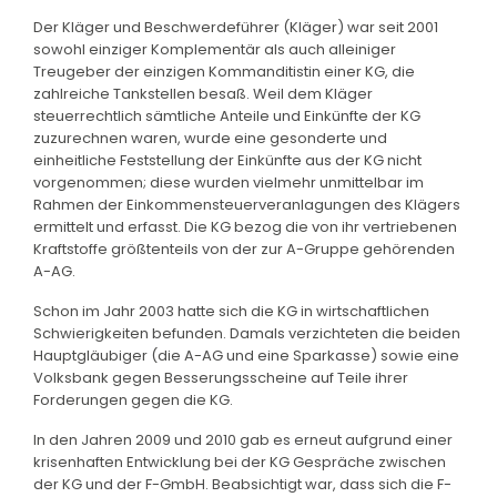
Der Kläger und Beschwerdeführer (Kläger) war seit 2001
sowohl einziger Komplementär als auch alleiniger
Treugeber der einzigen Kommanditistin einer KG, die
zahlreiche Tankstellen besaß. Weil dem Kläger
steuerrechtlich sämtliche Anteile und Einkünfte der KG
zuzurechnen waren, wurde eine gesonderte und
einheitliche Feststellung der Einkünfte aus der KG nicht
vorgenommen; diese wurden vielmehr unmittelbar im
Rahmen der Einkommensteuerveranlagungen des Klägers
ermittelt und erfasst. Die KG bezog die von ihr vertriebenen
Kraftstoffe größtenteils von der zur A-Gruppe gehörenden
A-AG.
Schon im Jahr 2003 hatte sich die KG in wirtschaftlichen
Schwierigkeiten befunden. Damals verzichteten die beiden
Hauptgläubiger (die A-AG und eine Sparkasse) sowie eine
Volksbank gegen Besserungsscheine auf Teile ihrer
Forderungen gegen die KG.
In den Jahren 2009 und 2010 gab es erneut aufgrund einer
krisenhaften Entwicklung bei der KG Gespräche zwischen
der KG und der F-GmbH. Beabsichtigt war, dass sich die F-