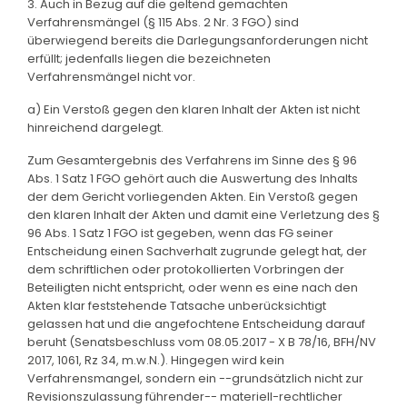
3. Auch in Bezug auf die geltend gemachten
Verfahrensmängel (§ 115 Abs. 2 Nr. 3 FGO) sind
überwiegend bereits die Darlegungsanforderungen nicht
erfüllt; jedenfalls liegen die bezeichneten
Verfahrensmängel nicht vor.
a) Ein Verstoß gegen den klaren Inhalt der Akten ist nicht
hinreichend dargelegt.
Zum Gesamtergebnis des Verfahrens im Sinne des § 96
Abs. 1 Satz 1 FGO gehört auch die Auswertung des Inhalts
der dem Gericht vorliegenden Akten. Ein Verstoß gegen
den klaren Inhalt der Akten und damit eine Verletzung des §
96 Abs. 1 Satz 1 FGO ist gegeben, wenn das FG seiner
Entscheidung einen Sachverhalt zugrunde gelegt hat, der
dem schriftlichen oder protokollierten Vorbringen der
Beteiligten nicht entspricht, oder wenn es eine nach den
Akten klar feststehende Tatsache unberücksichtigt
gelassen hat und die angefochtene Entscheidung darauf
beruht (Senatsbeschluss vom 08.05.2017 - X B 78/16, BFH/NV
2017, 1061, Rz 34, m.w.N.). Hingegen wird kein
Verfahrensmangel, sondern ein --grundsätzlich nicht zur
Revisionszulassung führender-- materiell-rechtlicher