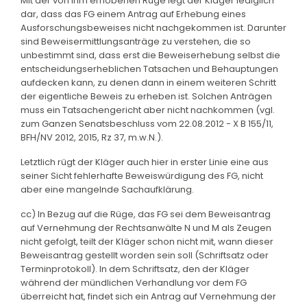
Mit der von ihm erhobenen Rüge legt der Kläger lediglich
dar, dass das FG einem Antrag auf Erhebung eines
Ausforschungsbeweises nicht nachgekommen ist. Darunter
sind Beweisermittlungsanträge zu verstehen, die so
unbestimmt sind, dass erst die Beweiserhebung selbst die
entscheidungserheblichen Tatsachen und Behauptungen
aufdecken kann, zu denen dann in einem weiteren Schritt
der eigentliche Beweis zu erheben ist. Solchen Anträgen
muss ein Tatsachengericht aber nicht nachkommen (vgl.
zum Ganzen Senatsbeschluss vom 22.08.2012 - X B 155/11,
BFH/NV 2012, 2015, Rz 37, m.w.N.).
Letztlich rügt der Kläger auch hier in erster Linie eine aus
seiner Sicht fehlerhafte Beweiswürdigung des FG, nicht
aber eine mangelnde Sachaufklärung.
cc) In Bezug auf die Rüge, das FG sei dem Beweisantrag
auf Vernehmung der Rechtsanwälte N und M als Zeugen
nicht gefolgt, teilt der Kläger schon nicht mit, wann dieser
Beweisantrag gestellt worden sein soll (Schriftsatz oder
Terminprotokoll). In dem Schriftsatz, den der Kläger
während der mündlichen Verhandlung vor dem FG
überreicht hat, findet sich ein Antrag auf Vernehmung der