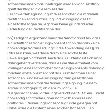
Tatbestandsmerkmal übertragen werden kann. Letztlich
greift der Kläger in diesem Teil der
Beschwerdebegründung im Wesentlichen die materiell-
rechtliche Rechtsauffassung und Würdigung des FG
einzelfallbezogen an, legt aber keine grundsätzliche
Bedeutung der Rechtssache dar.
bb) Lediglich ergänzend weist der Senat darauf hin, dass
ein schriftliches Sanierungskonzept schon deshalb keine
notwendige Voraussetzung für die Anwendung des § 3a
EStG sein kann, weil diese Norm eine solche feste
Beweisregel nicht kennt. Auch das FG-Urteil lässt sich nicht
dahingehend verstehen, dass es die Steuerfreiheit vom
Vorliegen eines schriftlichen Sanierungskonzepts abhängig
machen wollte. Vielmehr hat das FG im Rahmen seiner
Tatsachen- und Beweiswürdigung zum gesetzlichen
Tatbestandsmerkmal der Sanierungseignung in einem
ersten Schritt geprüft, ob dem im Jahr 2014
ausgesprochenen Forderungsverzicht der A-AG ein --nicht
notwendig schriftliches, aber nachvollziehbares und
prüfbares-- Sanierungskonzept zugrunde gelegen hat.
Dabei wäre die Existenz eines solchen Konzepts --so