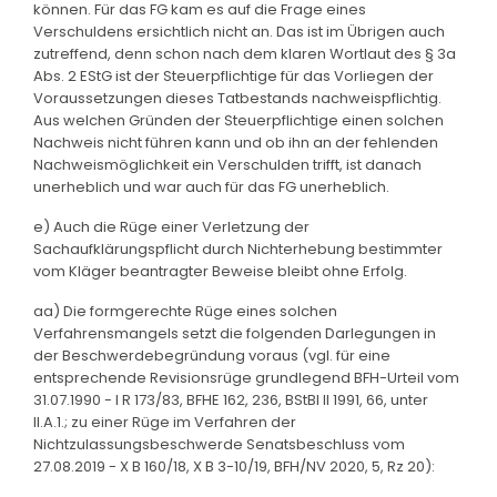
können. Für das FG kam es auf die Frage eines
Verschuldens ersichtlich nicht an. Das ist im Übrigen auch
zutreffend, denn schon nach dem klaren Wortlaut des § 3a
Abs. 2 EStG ist der Steuerpflichtige für das Vorliegen der
Voraussetzungen dieses Tatbestands nachweispflichtig.
Aus welchen Gründen der Steuerpflichtige einen solchen
Nachweis nicht führen kann und ob ihn an der fehlenden
Nachweismöglichkeit ein Verschulden trifft, ist danach
unerheblich und war auch für das FG unerheblich.
e) Auch die Rüge einer Verletzung der
Sachaufklärungspflicht durch Nichterhebung bestimmter
vom Kläger beantragter Beweise bleibt ohne Erfolg.
aa) Die formgerechte Rüge eines solchen
Verfahrensmangels setzt die folgenden Darlegungen in
der Beschwerdebegründung voraus (vgl. für eine
entsprechende Revisionsrüge grundlegend BFH-Urteil vom
31.07.1990 - I R 173/83, BFHE 162, 236, BStBl II 1991, 66, unter
II.A.1.; zu einer Rüge im Verfahren der
Nichtzulassungsbeschwerde Senatsbeschluss vom
27.08.2019 - X B 160/18, X B 3-10/19, BFH/NV 2020, 5, Rz 20):