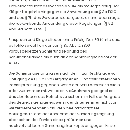
Forderungsverzicht im Einkommensteuer- und
Gewerbesteuermessbescheid 2014 als steuerpflichtig. Der
Kläger begehrte hingegen die Anwendung des § 3a EStG
und des § 7b des Gewerbesteuergesetzes und beantragte
die rückwirkende Anwendung dieser Regelungen (§ 52
Abs. 4a Satz 3 EStG).
Einspruch und Klage blieben ohne Erfolg. Das FG führte aus,
es fehle sowohl an der von § 3a Abs. 2 EStG
vorausgesetzten Sanierungseignung des
Schuldenerlasses als auch an der Sanierungsabsicht der
A-AG.
Die Sanierungseignung sei nach der --zur Rechtslage vor
Einfügung des § 3a EStG ergangenen-- höchstrichterlichen
Rechtsprechung gegeben, wenn der Schuldenerlass allein
oder zusammen mit weiteren Maßnahmen geeignet sei,
das Überleben des Betriebs zu sichern. Im Fall der Aufgabe
des Betriebs genüge es, wenn der Unternehmer nicht von
weiterbestehenden Schulden beeinträchtigt sei.
Vorliegend stehe der Annahme der Sanierungseignung
aber schon das Fehlen eines prüfbaren und
nachvollziehbaren Sanierungskonzepts entgegen. Es sei