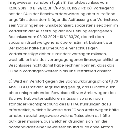
hingewiesen zu haben (vgl. z.B. Senatsbeschluss vom
12.06.2013 - X B 191/12, BFH/NV 2013, 1622, Rz 16). Vorliegend
hat das FA in der Beschwerdeerwiderung aber zutreffend
angeführt, dass dem Kläger die Auffassung der Vorinstanz,
sein Vorbringen sei unsubstantiiert, spätestens seit dem im
Verfahren der Aussetzung der Vollziehung ergangenen
Beschluss vom 03.03.2021 - 10 V 183/20, der mit dem
späteren Urteil weitgehend übereinstimmt, bekannt war.
Der Kläger hätte zur Erhebung einer schlüssigen
Verfahrensrüge daher zumindest vortragen müssen,
weshalb er trotz des vorangegangenen finanzgerichtlichen
Beschlusses nicht damit habe rechnen können, dass das
FG sein Vorbringen weiterhin als unsubstantiiert ansieht.
c) Wird ein Verstoß gegen die Sachaufklärungspflicht (§ 76
Abs. 1 FGO) mit der Begründung gerügt, das FG hätte auch
ohne entsprechenden Beweisantritt von Amts wegen den
Sachverhalt weiter aufklären müssen, so sind nach
ständiger Rechtsprechung des BFH Ausführungen dazu
erforderlich, welche Beweise das FG von Amts wegen hätte
erheben beziehungsweise welche Tatsachen es hätte
aufklären müssen, aus welchen Gründen sich ihm die
Notwendigkeit einer Beweiserhebung auch ohne Antrag