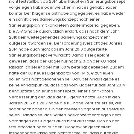
nicht feststellbar, ob 2014 überhaupt ein Sanierungskonzept
vorgelegen habe oder welchen Inhalt es gehabt haben
könnte. Der Kläger selbst habe angegeben, es habe weder
ein schriftliches Sanierungskonzept noch einen
Sanierungsplan mit konkretem Zahlenmaterial gegeben.
Die A-AG habe ausdrücklich erklärt, dass nach dem Jahr
2010 kein weitergehendes Sanierungskonzept mehr
aufgestellt worden sei. Der Forderungsverzicht des Jahres
2014 habe auch nicht das im Jahr 2010 aufgestellte
Sanierungskonzept verwirklicht. Damals sei geplant
gewesen, dass der Kläger nur noch 2 % an der KG halte;
tatsächlich sei er aber mit 100 % beteiligt geblieben. Zudem
hätte der KG neues Eigenkapital von 1 Mio. € zufließen
sollen, was nicht geschehen sei. Darüber hinaus gebe es
keine Anhaltspunkte, dass das vom Kläger für das Jahr 2014
behauptete Sanierungskonzept zu einer signifikanten
Verbesserung der Lage der KG geführt hätte. Auch in den
Jahren 2015 bis 2017 habe die KG hohe Verluste erzielt, die
sogar noch höher als in den meisten Vorjahren ausgefallen
seien. Danach sei das Sanierungskonzept entgegen dem
Vorbringen des Klägers auch nicht ausschließlich an den
Steuerforderungen auf den Buchgewinn gescheitert.
Insbesondere lasse sich nicht feststellen, dass durch die