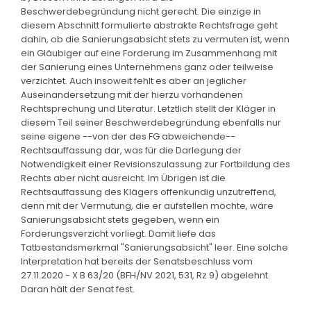
Beschwerdebegründung nicht gerecht. Die einzige in
diesem Abschnitt formulierte abstrakte Rechtsfrage geht
dahin, ob die Sanierungsabsicht stets zu vermuten ist, wenn
ein Gläubiger auf eine Forderung im Zusammenhang mit
der Sanierung eines Unternehmens ganz oder teilweise
verzichtet. Auch insoweit fehlt es aber an jeglicher
Auseinandersetzung mit der hierzu vorhandenen
Rechtsprechung und Literatur. Letztlich stellt der Kläger in
diesem Teil seiner Beschwerdebegründung ebenfalls nur
seine eigene --von der des FG abweichende--
Rechtsauffassung dar, was für die Darlegung der
Notwendigkeit einer Revisionszulassung zur Fortbildung des
Rechts aber nicht ausreicht. Im Übrigen ist die
Rechtsauffassung des Klägers offenkundig unzutreffend,
denn mit der Vermutung, die er aufstellen möchte, wäre
Sanierungsabsicht stets gegeben, wenn ein
Forderungsverzicht vorliegt. Damit liefe das
Tatbestandsmerkmal "Sanierungsabsicht" leer. Eine solche
Interpretation hat bereits der Senatsbeschluss vom
27.11.2020 - X B 63/20 (BFH/NV 2021, 531, Rz 9) abgelehnt.
Daran hält der Senat fest.