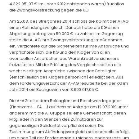
4.322.051,07 € im Jahre 2012 entstanden waren) fruchtlos
die Zwangsvollstreckung gegen die KG.
Am 25.03. des Streitjahres 2014 schloss die KG mit der A-AG
einen Abfindungsvergleich. Danach hatte die KG einen
Abgeltungsbetrag von 50.000 € zu zahlen. Im Gegenzug
stellte die A-AG ihre Zwangsvollstreckungsmaßnahmen
ein, verzichtete auf alle Sicherheiten für ihre Ansprüche und
verpflichtete sich, die KG und den Kläger von allen
eventuellen Ansprüchen des Warenkreditversicherers
freizustellen. Mit der Erfüllung des Vergleichs sollten alle
wechselseitigen Ansprüche zwischen den Beteiligten
(einschließlich des Klägers persönlich) erledigt sein. Aus
dem Forderungsverzicht der A-AG resultierte bei der KG im
Jahr 2014 ein Buchgewinn von 3.693.617,05 €.
Die A-AG teilte dem Beklagten und Beschwerdegegner
(Finanzamt --FA--) auf dessen Anfrage am 12.07.2019 unter
anderem mit, die A-Gruppe sei eine Gemeinschaft, deren
Mitglieder in den Grenzen des Zumutbaren zur
gegenseitigen Solidarität verpflichtet seien. Die
Zustimmung zum Abfindungsvergleich sei einerseits erfolgt,
um einen Teil der Forderungen zu sichern, andererseits, um