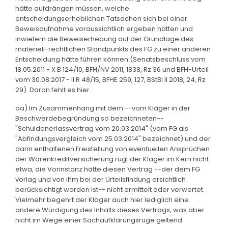
hätte aufdrängen müssen, welche
entscheidungserheblichen Tatsachen sich bei einer
Beweisaufnahme voraussichtlich ergeben hätten und
inwiefern die Beweiserhebung auf der Grundlage des
materiell-rechtlichen Standpunkts des FG zu einer anderen
Entscheidung hätte führen können (Senatsbeschluss vom
18.05.2011 - X B 124/10, BFH/NV 2011, 1838, Rz 36 und BFH-Urteil
vom 30.08.2017 - II R 48/15, BFHE 259, 127, BStBl II 2018, 24, Rz
29). Daran fehlt es hier.
aa) Im Zusammenhang mit dem --vom Kläger in der
Beschwerdebegründung so bezeichneten--
"Schuldenerlassvertrag vom 20.03.2014" (vom FG als
"Abfindungsvergleich vom 25.03.2014" bezeichnet) und der
darin enthaltenen Freistellung von eventuellen Ansprüchen
der Warenkreditversicherung rügt der Kläger im Kern nicht
etwa, die Vorinstanz hätte diesen Vertrag --der dem FG
vorlag und von ihm bei der Urteilsfindung ersichtlich
berücksichtigt worden ist-- nicht ermittelt oder verwertet.
Vielmehr begehrt der Kläger auch hier lediglich eine
andere Würdigung des Inhalts dieses Vertrags, was aber
nicht im Wege einer Sachaufklärungsrüge geltend