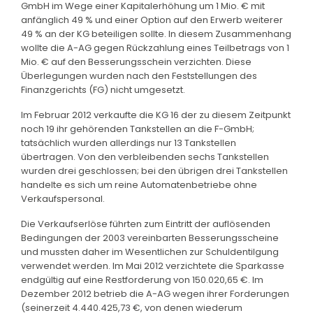
GmbH im Wege einer Kapitalerhöhung um 1 Mio. € mit
anfänglich 49 % und einer Option auf den Erwerb weiterer
49 % an der KG beteiligen sollte. In diesem Zusammenhang
wollte die A-AG gegen Rückzahlung eines Teilbetrags von 1
Mio. € auf den Besserungsschein verzichten. Diese
Überlegungen wurden nach den Feststellungen des
Finanzgerichts (FG) nicht umgesetzt.
Im Februar 2012 verkaufte die KG 16 der zu diesem Zeitpunkt
noch 19 ihr gehörenden Tankstellen an die F-GmbH;
tatsächlich wurden allerdings nur 13 Tankstellen
übertragen. Von den verbleibenden sechs Tankstellen
wurden drei geschlossen; bei den übrigen drei Tankstellen
handelte es sich um reine Automatenbetriebe ohne
Verkaufspersonal.
Die Verkaufserlöse führten zum Eintritt der auflösenden
Bedingungen der 2003 vereinbarten Besserungsscheine
und mussten daher im Wesentlichen zur Schuldentilgung
verwendet werden. Im Mai 2012 verzichtete die Sparkasse
endgültig auf eine Restforderung von 150.020,65 €. Im
Dezember 2012 betrieb die A-AG wegen ihrer Forderungen
(seinerzeit 4.440.425,73 €, von denen wiederum