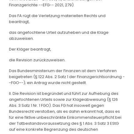
Finanzgerichte --EFG-- 2021, 279).
Das FA rügt die Verletzung materiellen Rechts und
beantragt,
das angefochtene Urteil aufzuheben und die Klage
abzuweisen.
Der Kläger beantragt,
die Revision zurückzuweisen.
Das Bundesministerium der Finanzen ist dem Verfahren
beigetreten (§ 122 Abs. 2 Satz 1 der Finanzgerichtsordnung -
-FGO--); ein Antrag wurde nicht gestellt.
II. Die Revision ist begründet und führt zur Aufhebung des
angefochtenen Urteils sowie zur Klageabweisung (§ 126
Abs. 3 Satz 1 Nr. 1 FGO). Das FG hat insoweit gegen
Bundesrecht verstoßen, als es dahin erkannt hat, dass es
für eine fiktive unbeschränkte Einkommensteuerpflicht bei
der Tatbestandsvoraussetzung des § 1 Abs. 3 Satz 3 EStG
auf eine konkrete Begrenzung des deutschen