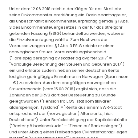
Unter dem 12.06.2018 reichte der Kläger für das Streitjahr
seine Einkommensteuererklärung ein. Darin beantragte er,
als unbeschränkt einkommensteuerpflichtig gemäß § 1 Abs.
3 des Einkommensteuergesetzes in der für das Streitjahr
geltenden Fassung (EStG) behandelt zu werden, wobei er
die Einzelveranlagung wählte. Zum Nachweis der
Voraussetzungen des § 1 Abs. 3 EStG reichte er einen
norwegischen Steuer-Vorauszahlungsbescheid
("Foreløpig beregning av skatter og avgifter 2017" =
"Vorläufige Berechnung der Steuern und Gebühren 2017")
ein und erklärte zudem, neben seiner deutschen Rente
lediglich geringfügige Einnahmen in Norwegen (Sparzinsen
... €) zu erzielen. Aus dem endgültigen norwegischen
Steuerbescheid (vom 15.08.2018) ergibt sich, dass die
Zahlungen der DRVB dort der Besteuerung zu Grunde
gelegt wurden ("Pension fra EØS-stat som tilsvarer
alderspensjon, Tyskland" = "Rente aus einem EWR-Staat
entsprechend der (norwegischen) Altersrente, hier:
Deutschland"). Unter Berücksichtigung der Kapitaleinkünfte
("Renter på bankinnskudd" = "Zinsen auf Bankeinlagen")
und unter Abzug eines Freibetrages ("Minstefradrag i egen