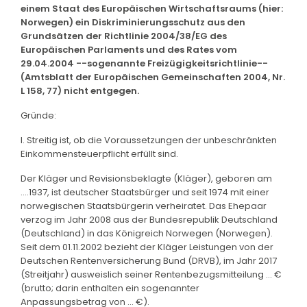
einem Staat des Europäischen Wirtschaftsraums (hier:
Norwegen) ein Diskriminierungsschutz aus den
Grundsätzen der Richtlinie 2004/38/EG des
Europäischen Parlaments und des Rates vom
29.04.2004 --sogenannte Freizügigkeitsrichtlinie--
(Amtsblatt der Europäischen Gemeinschaften 2004, Nr.
L 158, 77) nicht entgegen.
Gründe:
I. Streitig ist, ob die Voraussetzungen der unbeschränkten
Einkommensteuerpflicht erfüllt sind.
Der Kläger und Revisionsbeklagte (Kläger), geboren am
....1937, ist deutscher Staatsbürger und seit 1974 mit einer
norwegischen Staatsbürgerin verheiratet. Das Ehepaar
verzog im Jahr 2008 aus der Bundesrepublik Deutschland
(Deutschland) in das Königreich Norwegen (Norwegen).
Seit dem 01.11.2002 bezieht der Kläger Leistungen von der
Deutschen Rentenversicherung Bund (DRVB), im Jahr 2017
(Streitjahr) ausweislich seiner Rentenbezugsmitteilung ... €
(brutto; darin enthalten ein sogenannter
Anpassungsbetrag von ... €).