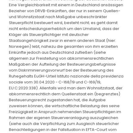
Eine Vergleichbarkeit mit einem in Deutschland ansässigen
Bezieher von DRVB-Einkünften, der nur in seinem Quellen-
und Wohnsitzstaat nach Maßgabe unbeschränkter
Steuerpflicht besteuert wird, besteht nicht; es geht damit
nicht entscheidungserheblich um den Umstand, dass der
Kläger als Steuerpflichtiger mit deutscher
Staatsangehörigkeit zwar in einem anderen Staat (hier:
Norwegen) lebt, nahezu die gesamten von ihm erzielten
Einkünfte jedoch aus Deutschland zufließen (siehe
allgemein zur Freistellung von abkommensrechtlichen
Maßgaben der Aufteilung der Besteuerungsbefugnisse
vom Diskriminierungsvorwurf bei der Besteuerung des
Ruhegehalts EuGH-Urteil Istituto nazionale della previdenza
sociale vom 30.04.2020 - C-168/19 und C-169/19,
EU:C:2020:338). Allenfalls wird man dem Wohnsitzstaat, der
abkommensrechtlich dem Quellenstaat ein (begrenztes)
Besteuerungsrecht zugestanden hat, die Aufgabe
zuweisen können, die wirtschaftliche Belastung des seine
Freizügigkeit in Anspruch nehmenden Steuerpflichtigen im
Rahmen der eigenen Steuerveranlagung auszugleichen
(siehe auch die Verpflichtung zum Ausgleich steuerlicher
Benachteiligungen in der Fallsituation in EFTA-Court vom