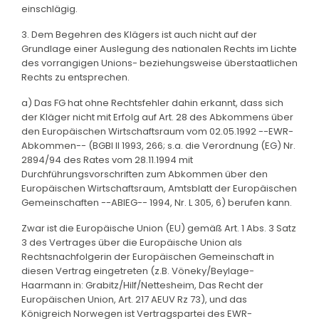
einschlägig.
3. Dem Begehren des Klägers ist auch nicht auf der
Grundlage einer Auslegung des nationalen Rechts im Lichte
des vorrangigen Unions- beziehungsweise überstaatlichen
Rechts zu entsprechen.
a) Das FG hat ohne Rechtsfehler dahin erkannt, dass sich
der Kläger nicht mit Erfolg auf Art. 28 des Abkommens über
den Europäischen Wirtschaftsraum vom 02.05.1992 --EWR-
Abkommen-- (BGBl II 1993, 266; s.a. die Verordnung (EG) Nr.
2894/94 des Rates vom 28.11.1994 mit
Durchführungsvorschriften zum Abkommen über den
Europäischen Wirtschaftsraum, Amtsblatt der Europäischen
Gemeinschaften --ABlEG-- 1994, Nr. L 305, 6) berufen kann.
Zwar ist die Europäische Union (EU) gemäß Art. 1 Abs. 3 Satz
3 des Vertrages über die Europäische Union als
Rechtsnachfolgerin der Europäischen Gemeinschaft in
diesen Vertrag eingetreten (z.B. Vöneky/Beylage-
Haarmann in: Grabitz/Hilf/Nettesheim, Das Recht der
Europäischen Union, Art. 217 AEUV Rz 73), und das
Königreich Norwegen ist Vertragspartei des EWR-