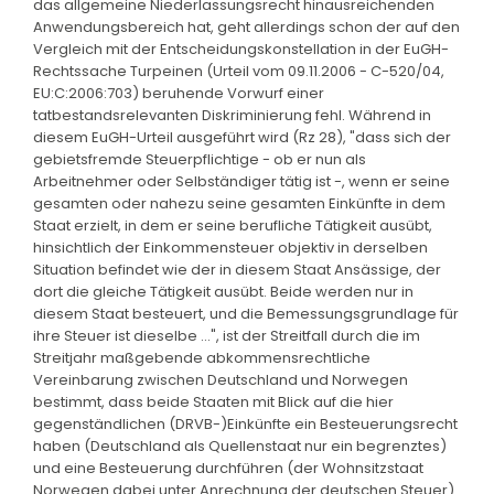
das allgemeine Niederlassungsrecht hinausreichenden
Anwendungsbereich hat, geht allerdings schon der auf den
Vergleich mit der Entscheidungskonstellation in der EuGH-
Rechtssache Turpeinen (Urteil vom 09.11.2006 - C-520/04,
EU:C:2006:703) beruhende Vorwurf einer
tatbestandsrelevanten Diskriminierung fehl. Während in
diesem EuGH-Urteil ausgeführt wird (Rz 28), "dass sich der
gebietsfremde Steuerpflichtige - ob er nun als
Arbeitnehmer oder Selbständiger tätig ist -, wenn er seine
gesamten oder nahezu seine gesamten Einkünfte in dem
Staat erzielt, in dem er seine berufliche Tätigkeit ausübt,
hinsichtlich der Einkommensteuer objektiv in derselben
Situation befindet wie der in diesem Staat Ansässige, der
dort die gleiche Tätigkeit ausübt. Beide werden nur in
diesem Staat besteuert, und die Bemessungsgrundlage für
ihre Steuer ist dieselbe ...", ist der Streitfall durch die im
Streitjahr maßgebende abkommensrechtliche
Vereinbarung zwischen Deutschland und Norwegen
bestimmt, dass beide Staaten mit Blick auf die hier
gegenständlichen (DRVB-)Einkünfte ein Besteuerungsrecht
haben (Deutschland als Quellenstaat nur ein begrenztes)
und eine Besteuerung durchführen (der Wohnsitzstaat
Norwegen dabei unter Anrechnung der deutschen Steuer).