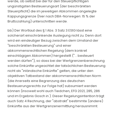
werde, ob selbst bei der für den Steuerpflichtigen
ungünstigsten Besteuerungsart (der beschränkten
Steuerpflicht) die im jeweiligen Abkommen angelegte
Kappungsgrenze (hier nach DBA-Norwegen: 15 % der
Bruttozahlung) unterschritten werde.
bb) Der Wortlaut des § 1 Abs. 3 Satz 3 EStG lässt eine
solcherart einschränkende Auslegung nicht zu. Denn dort
wird ein eindeutiger Bezug zwischen dem Umstand der
"beschränkten Besteuerung" und einer
abkommensrechtlichen Regelung (dem konkret
einschlägigen Abkommen) hergestellt ("... besteuert
werden dürfen"), so dass bei der Wertgrenzenberechnung
solche Einkünfte ungeachtet der tatsächlichen Besteuerung
nicht als "inländische Einkünfte" gelten, die unter den
objektiven Tatbestand der abkommensrechtlichen Norm
(die ihrerseits eine Begrenzung des deutschen
Besteuerungsrechts zur Folge hat) subsumiert werden
können (insoweit wohl auch Tiedchen, EFG 2021, 285, 286
und im Ergebnis Gosch in ). Dieser Regelungsintention trägt
auch Satz 4 Rechnung, der "abstrakt" bestimmte (andere)
Einkünfte aus der Wertgrenzenermittlung herausnimmt.