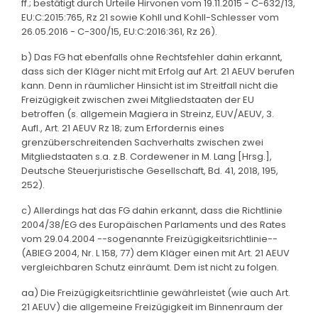
ff.; bestätigt durch Urteile Hirvonen vom 19.11.2015 - C-632/13,
EU:C:2015:765, Rz 21 sowie Kohll und Kohll-Schlesser vom
26.05.2016 - C-300/15, EU:C:2016:361, Rz 26).
b) Das FG hat ebenfalls ohne Rechtsfehler dahin erkannt,
dass sich der Kläger nicht mit Erfolg auf Art. 21 AEUV berufen
kann. Denn in räumlicher Hinsicht ist im Streitfall nicht die
Freizügigkeit zwischen zwei Mitgliedstaaten der EU
betroffen (s. allgemein Magiera in Streinz, EUV/AEUV, 3.
Aufl., Art. 21 AEUV Rz 18; zum Erfordernis eines
grenzüberschreitenden Sachverhalts zwischen zwei
Mitgliedstaaten s.a. z.B. Cordewener in M. Lang [Hrsg.],
Deutsche Steuerjuristische Gesellschaft, Bd. 41, 2018, 195,
252).
c) Allerdings hat das FG dahin erkannt, dass die Richtlinie
2004/38/EG des Europäischen Parlaments und des Rates
vom 29.04.2004 --sogenannte Freizügigkeitsrichtlinie--
(ABlEG 2004, Nr. L 158, 77) dem Kläger einen mit Art. 21 AEUV
vergleichbaren Schutz einräumt. Dem ist nicht zu folgen.
aa) Die Freizügigkeitsrichtlinie gewährleistet (wie auch Art.
21 AEUV) die allgemeine Freizügigkeit im Binnenraum der