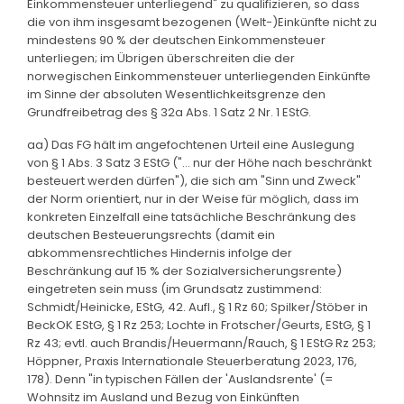
Einkommensteuer unterliegend" zu qualifizieren, so dass
die von ihm insgesamt bezogenen (Welt-)Einkünfte nicht zu
mindestens 90 % der deutschen Einkommensteuer
unterliegen; im Übrigen überschreiten die der
norwegischen Einkommensteuer unterliegenden Einkünfte
im Sinne der absoluten Wesentlichkeitsgrenze den
Grundfreibetrag des § 32a Abs. 1 Satz 2 Nr. 1 EStG.
aa) Das FG hält im angefochtenen Urteil eine Auslegung
von § 1 Abs. 3 Satz 3 EStG ("... nur der Höhe nach beschränkt
besteuert werden dürfen"), die sich am "Sinn und Zweck"
der Norm orientiert, nur in der Weise für möglich, dass im
konkreten Einzelfall eine tatsächliche Beschränkung des
deutschen Besteuerungsrechts (damit ein
abkommensrechtliches Hindernis infolge der
Beschränkung auf 15 % der Sozialversicherungsrente)
eingetreten sein muss (im Grundsatz zustimmend:
Schmidt/Heinicke, EStG, 42. Aufl., § 1 Rz 60; Spilker/Stöber in
BeckOK EStG, § 1 Rz 253; Lochte in Frotscher/Geurts, EStG, § 1
Rz 43; evtl. auch Brandis/Heuermann/Rauch, § 1 EStG Rz 253;
Höppner, Praxis Internationale Steuerberatung 2023, 176,
178). Denn "in typischen Fällen der 'Auslandsrente' (=
Wohnsitz im Ausland und Bezug von Einkünften