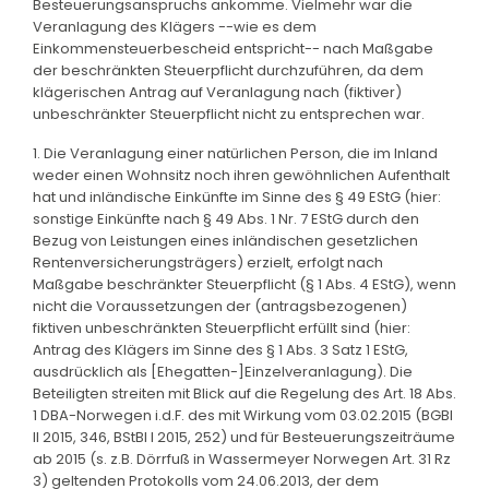
Besteuerungsanspruchs ankomme. Vielmehr war die
Veranlagung des Klägers --wie es dem
Einkommensteuerbescheid entspricht-- nach Maßgabe
der beschränkten Steuerpflicht durchzuführen, da dem
klägerischen Antrag auf Veranlagung nach (fiktiver)
unbeschränkter Steuerpflicht nicht zu entsprechen war.
1. Die Veranlagung einer natürlichen Person, die im Inland
weder einen Wohnsitz noch ihren gewöhnlichen Aufenthalt
hat und inländische Einkünfte im Sinne des § 49 EStG (hier:
sonstige Einkünfte nach § 49 Abs. 1 Nr. 7 EStG durch den
Bezug von Leistungen eines inländischen gesetzlichen
Rentenversicherungsträgers) erzielt, erfolgt nach
Maßgabe beschränkter Steuerpflicht (§ 1 Abs. 4 EStG), wenn
nicht die Voraussetzungen der (antragsbezogenen)
fiktiven unbeschränkten Steuerpflicht erfüllt sind (hier:
Antrag des Klägers im Sinne des § 1 Abs. 3 Satz 1 EStG,
ausdrücklich als [Ehegatten-]Einzelveranlagung). Die
Beteiligten streiten mit Blick auf die Regelung des Art. 18 Abs.
1 DBA-Norwegen i.d.F. des mit Wirkung vom 03.02.2015 (BGBl
II 2015, 346, BStBl I 2015, 252) und für Besteuerungszeiträume
ab 2015 (s. z.B. Dörrfuß in Wassermeyer Norwegen Art. 31 Rz
3) geltenden Protokolls vom 24.06.2013, der dem