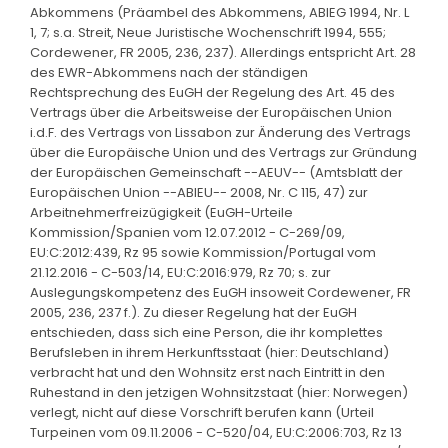
Abkommens (Präambel des Abkommens, ABlEG 1994, Nr. L
1, 7; s.a. Streit, Neue Juristische Wochenschrift 1994, 555;
Cordewener, FR 2005, 236, 237). Allerdings entspricht Art. 28
des EWR-Abkommens nach der ständigen
Rechtsprechung des EuGH der Regelung des Art. 45 des
Vertrags über die Arbeitsweise der Europäischen Union
i.d.F. des Vertrags von Lissabon zur Änderung des Vertrags
über die Europäische Union und des Vertrags zur Gründung
der Europäischen Gemeinschaft --AEUV-- (Amtsblatt der
Europäischen Union --ABlEU-- 2008, Nr. C 115, 47) zur
Arbeitnehmerfreizügigkeit (EuGH-Urteile
Kommission/Spanien vom 12.07.2012 - C-269/09,
EU:C:2012:439, Rz 95 sowie Kommission/Portugal vom
21.12.2016 - C-503/14, EU:C:2016:979, Rz 70; s. zur
Auslegungskompetenz des EuGH insoweit Cordewener, FR
2005, 236, 237 f.). Zu dieser Regelung hat der EuGH
entschieden, dass sich eine Person, die ihr komplettes
Berufsleben in ihrem Herkunftsstaat (hier: Deutschland)
verbracht hat und den Wohnsitz erst nach Eintritt in den
Ruhestand in den jetzigen Wohnsitzstaat (hier: Norwegen)
verlegt, nicht auf diese Vorschrift berufen kann (Urteil
Turpeinen vom 09.11.2006 - C-520/04, EU:C:2006:703, Rz 13