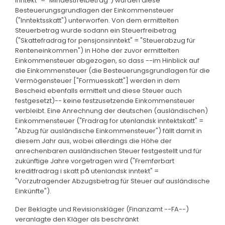
inntekt" = "Mindestfreibetrag") wurden diese
Besteuerungsgrundlagen der Einkommensteuer
("Inntektsskatt") unterworfen. Von dem ermittelten
Steuerbetrag wurde sodann ein Steuerfreibetrag
("Skattefradrag for pensjonsinntekt" = "Steuerabzug für
Renteneinkommen") in Höhe der zuvor ermittelten
Einkommensteuer abgezogen, so dass --im Hinblick auf
die Einkommensteuer (die Besteuerungsgrundlagen für die
Vermögensteuer ["Formuesskatt"] werden in dem
Bescheid ebenfalls ermittelt und diese Steuer auch
festgesetzt)-- keine festzusetzende Einkommensteuer
verbleibt. Eine Anrechnung der deutschen (ausländischen)
Einkommensteuer ("Fradrag for utenlandsk inntektskatt" =
"Abzug für ausländische Einkommensteuer") fällt damit in
diesem Jahr aus, wobei allerdings die Höhe der
anrechenbaren ausländischen Steuer festgestellt und für
zukünftige Jahre vorgetragen wird ("Fremførbart
kreditfradrag i skatt på utenlandsk inntekt" =
"Vorzutragender Abzugsbetrag für Steuer auf ausländische
Einkünfte").
Der Beklagte und Revisionskläger (Finanzamt --FA--)
veranlagte den Kläger als beschränkt