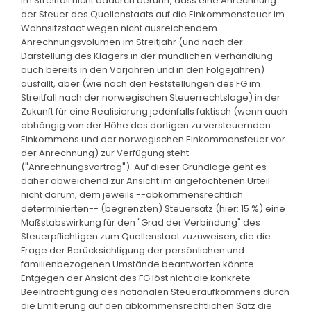
im Streitfall nicht dadurch berührt, dass eine Anrechnung
der Steuer des Quellenstaats auf die Einkommensteuer im
Wohnsitzstaat wegen nicht ausreichendem
Anrechnungsvolumen im Streitjahr (und nach der
Darstellung des Klägers in der mündlichen Verhandlung
auch bereits in den Vorjahren und in den Folgejahren)
ausfällt, aber (wie nach den Feststellungen des FG im
Streitfall nach der norwegischen Steuerrechtslage) in der
Zukunft für eine Realisierung jedenfalls faktisch (wenn auch
abhängig von der Höhe des dortigen zu versteuernden
Einkommens und der norwegischen Einkommensteuer vor
der Anrechnung) zur Verfügung steht
("Anrechnungsvortrag"). Auf dieser Grundlage geht es
daher abweichend zur Ansicht im angefochtenen Urteil
nicht darum, dem jeweils --abkommensrechtlich
determinierten-- (begrenzten) Steuersatz (hier: 15 %) eine
Maßstabswirkung für den "Grad der Verbindung" des
Steuerpflichtigen zum Quellenstaat zuzuweisen, die die
Frage der Berücksichtigung der persönlichen und
familienbezogenen Umstände beantworten könnte.
Entgegen der Ansicht des FG löst nicht die konkrete
Beeinträchtigung des nationalen Steueraufkommens durch
die Limitierung auf den abkommensrechtlichen Satz die