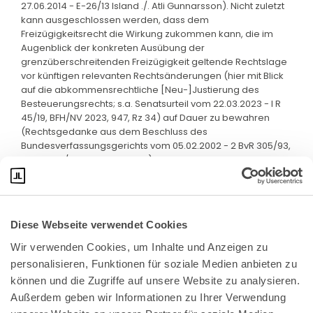
27.06.2014 - E-26/13 Island ./. Atli Gunnarsson). Nicht zuletzt
kann ausgeschlossen werden, dass dem
Freizügigkeitsrecht die Wirkung zukommen kann, die im
Augenblick der konkreten Ausübung der
grenzüberschreitenden Freizügigkeit geltende Rechtslage
vor künftigen relevanten Rechtsänderungen (hier mit Blick
auf die abkommensrechtliche [Neu-]Justierung des
Besteuerungsrechts; s.a. Senatsurteil vom 22.03.2023 - I R
45/19, BFH/NV 2023, 947, Rz 34) auf Dauer zu bewahren
(Rechtsgedanke aus dem Beschluss des
Bundesverfassungsgerichts vom 05.02.2002 - 2 BvR 305/93,
2 BvR 348/93, BVerfGE 105, 17).
Diese Webseite verwendet Cookies
Wir verwenden Cookies, um Inhalte und Anzeigen zu 
personalisieren, Funktionen für soziale Medien anbieten zu 
können und die Zugriffe auf unsere Website zu analysieren. 
Außerdem geben wir Informationen zu Ihrer Verwendung 