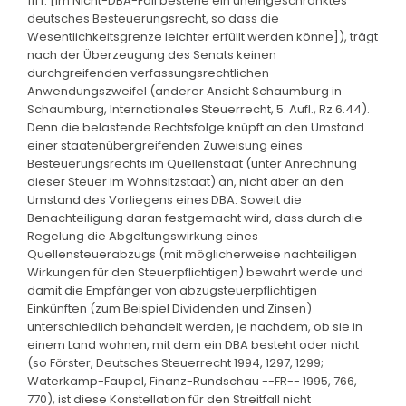
111 f. [im Nicht-DBA-Fall bestehe ein uneingeschränktes
deutsches Besteuerungsrecht, so dass die
Wesentlichkeitsgrenze leichter erfüllt werden könne]), trägt
nach der Überzeugung des Senats keinen
durchgreifenden verfassungsrechtlichen
Anwendungszweifel (anderer Ansicht Schaumburg in
Schaumburg, Internationales Steuerrecht, 5. Aufl., Rz 6.44).
Denn die belastende Rechtsfolge knüpft an den Umstand
einer staatenübergreifenden Zuweisung eines
Besteuerungsrechts im Quellenstaat (unter Anrechnung
dieser Steuer im Wohnsitzstaat) an, nicht aber an den
Umstand des Vorliegens eines DBA. Soweit die
Benachteiligung daran festgemacht wird, dass durch die
Regelung die Abgeltungswirkung eines
Quellensteuerabzugs (mit möglicherweise nachteiligen
Wirkungen für den Steuerpflichtigen) bewahrt werde und
damit die Empfänger von abzugsteuerpflichtigen
Einkünften (zum Beispiel Dividenden und Zinsen)
unterschiedlich behandelt werden, je nachdem, ob sie in
einem Land wohnen, mit dem ein DBA besteht oder nicht
(so Förster, Deutsches Steuerrecht 1994, 1297, 1299;
Waterkamp-Faupel, Finanz-Rundschau --FR-- 1995, 766,
770), ist diese Konstellation für den Streitfall nicht