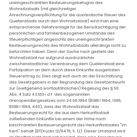
uneingeschränkten Besteuerungsbefugnis des
Wohnsitzstaats (mit gleichzeitiger
Anrechnungsverpflichtung für die ausländische Steuer des
Quellenstaats durch den Wohnsitzstaat) wird man eine
entsprechende Gefahrenlage für die Berücksichtigung der
persönlichen und familienbezogenen Umstände des
Steuerpflichtigen angesichts des uneingeschränkten
Besteuerungsrechts des Wohnsitzstaats allerdings nicht zu
befürchten haben. Denn der Sache nach gesteht der
Wohnsitzstaat nur aufgrund ausdrücklicher
zwischenstaatlicher Vereinbarung dem Quellenstaat eine
Partizipation an dem durch diese Einkünfte ausgelösten
Steuerertrag zu. Dies zeigt sich auch an der Einschätzung
des Gesetzgebers in der Begründung des Gesetzentwurfs
zur (weitgehend wortlautähnlichen) Regelung des § 50
Abs. 4 Satz 4 EStG i.d.F. des sogenannten
Grenzpendlergesetzes vom 24.06.1994 (BGBl I 1994, 1395,
BStBl I 1994, 440), dass der Wohnsitzstaat das
Besteuerungsrecht für die aus dem Herkunftsstaat
zufließenden Einkünfte bei einem der Höhe nach
beschränkten Besteuerungsrecht des Herkunftsstaates "im
Kern" behält (BTDrucks 12/6476, S. 12). Dieser Umstand wird