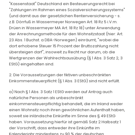
"Kassenstaat" Deutschland ein Besteuerungsrecht bei
"Zahlungen im Rahmen eines Sozialversicherungssystems"
(und damit aus der gesetzlichen Rentenversicherung - s.
z.B. Dörrfuß in Wassermeyer Norwegen Art. 18 Rz 5 i.V.m.
Drüen in Wassermeyer MA Art. 18 Rz 18) unter Anwendung
der Anrechnungsmethode für den Wohnsitzstaat (hier: Art.
23 Abs. 1 Buchst. a DBA-Norwegen) einräumt, "wobei die
dort erhobene Steuer 15 Prozent der Bruttozahlung nicht
übersteigen darf", insoweit zu Recht nur darum, ob die
Wertgrenzen der Wahlrechtsausübung (§ 1 Abs. 3 Satz 2, 3
EStG) eingehalten sind.
2. Die Voraussetzungen der fiktiven unbeschränkten
Einkommensteuerpflicht (§ 1 Abs. 3 EStG) sind nicht erfüllt.
a) Nach § 1 Abs. 3 Satz 1 EStG werden auf Antrag auch
natürliche Personen als unbeschränkt
einkommensteuerpflichtig behandelt, die im Inland weder
einen Wohnsitz noch ihren gewöhnlichen Aufenthalt haben,
soweit sie inländische Einkünfte im Sinne des § 49 EStG
haben. Voraussetzung hierfür ist gemäß Satz 2 Halbsatz 1
der Vorschrift, dass entweder ihre Einkünfte im
Kalenderjahr mindestens zu 90 % der deutschen