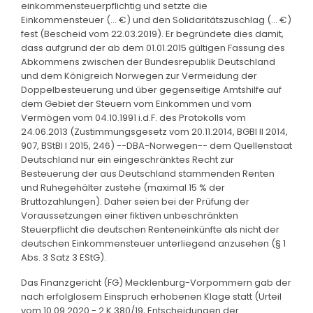
einkommensteuerpflichtig und setzte die
Einkommensteuer (... €) und den Solidaritätszuschlag (... €)
fest (Bescheid vom 22.03.2019). Er begründete dies damit,
dass aufgrund der ab dem 01.01.2015 gültigen Fassung des
Abkommens zwischen der Bundesrepublik Deutschland
und dem Königreich Norwegen zur Vermeidung der
Doppelbesteuerung und über gegenseitige Amtshilfe auf
dem Gebiet der Steuern vom Einkommen und vom
Vermögen vom 04.10.1991 i.d.F. des Protokolls vom
24.06.2013 (Zustimmungsgesetz vom 20.11.2014, BGBl II 2014,
907, BStBl I 2015, 246) --DBA-Norwegen-- dem Quellenstaat
Deutschland nur ein eingeschränktes Recht zur
Besteuerung der aus Deutschland stammenden Renten
und Ruhegehälter zustehe (maximal 15 % der
Bruttozahlungen). Daher seien bei der Prüfung der
Voraussetzungen einer fiktiven unbeschränkten
Steuerpflicht die deutschen Renteneinkünfte als nicht der
deutschen Einkommensteuer unterliegend anzusehen (§ 1
Abs. 3 Satz 3 EStG).
Das Finanzgericht (FG) Mecklenburg-Vorpommern gab der
nach erfolglosem Einspruch erhobenen Klage statt (Urteil
vom 10.09.2020 - 2 K 380/19, Entscheidungen der