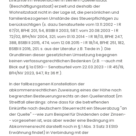
Einkünfte im Wesentlichen in seinem Quellenstaat
(Beschäftigungsstaat) erzielt und deshalb der
Wohnsitzstaat nicht in der Lage ist, die persönlichen und
familienbezogenen Umstände des Steuerpflichtigen zu
berücksichtigen (s. dazu Senatsurteile vom 13.11.2002 - I R
67/01, BFHE 201, 54, BStBl II 2003, 587; vom 20.08.2003 - I R
72/02, BFH/NV 2004, 321; vom 01.10.2014 - I R 18/13, BFHE 247,
388, BStBl II 2015, 474; vom 12.08.2015 - I R 18/14, BFHE 251, 182,
BStBl II 2016, 201; s. aus der Literatur z.B. Tiede in ). Die
Grundlinien dieser gesetzlichen Umsetzung begegnen
keinen verfassungsrechtlichen Bedenken (z.B. --auch mit
Blick auf § 1a EStG-- Senatsurteil vom 22.03.2023 - I R 45/19,
BFH/NV 2023, 947, Rz 36 ff.).
In der fallbezogenen Konstellation der
abkommensrechtlichen Zuweisung eines der Höhe nach
begrenzten Besteuerungsrechts an den Quellenstaat (im
Streitfall allerdings: ohne dass für die betreffenden
Einkünfte nach deutschem Steuerrecht ein Steuerabzug "an
der Quelle" --wie zum Beispiel für Dividenden oder Zinsen-
- vorgesehen ist, was aber weder eine Bedingung im
Abkommensrecht darstellt noch in § 1 Abs. 3 Satz 3 EStG
Erwähnung findet) in Verbindung mit der