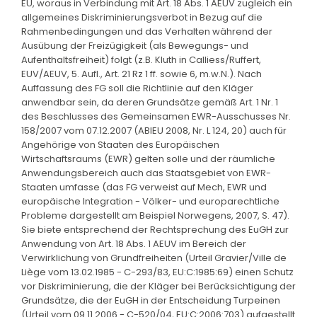
EU, woraus in Verbindung mit Art. 18 Abs. 1 AEUV zugleich ein
allgemeines Diskriminierungsverbot in Bezug auf die
Rahmenbedingungen und das Verhalten während der
Ausübung der Freizügigkeit (als Bewegungs- und
Aufenthaltsfreiheit) folgt (z.B. Kluth in Calliess/Ruffert,
EUV/AEUV, 5. Aufl., Art. 21 Rz 1 ff. sowie 6, m.w.N.). Nach
Auffassung des FG soll die Richtlinie auf den Kläger
anwendbar sein, da deren Grundsätze gemäß Art. 1 Nr. 1
des Beschlusses des Gemeinsamen EWR-Ausschusses Nr.
158/2007 vom 07.12.2007 (ABlEU 2008, Nr. L 124, 20) auch für
Angehörige von Staaten des Europäischen
Wirtschaftsraums (EWR) gelten solle und der räumliche
Anwendungsbereich auch das Staatsgebiet von EWR-
Staaten umfasse (das FG verweist auf Mech, EWR und
europäische Integration - Völker- und europarechtliche
Probleme dargestellt am Beispiel Norwegens, 2007, S. 47).
Sie biete entsprechend der Rechtsprechung des EuGH zur
Anwendung von Art. 18 Abs. 1 AEUV im Bereich der
Verwirklichung von Grundfreiheiten (Urteil Gravier/Ville de
Liège vom 13.02.1985 - C-293/83, EU:C:1985:69) einen Schutz
vor Diskriminierung, die der Kläger bei Berücksichtigung der
Grundsätze, die der EuGH in der Entscheidung Turpeinen
(Urteil vom 09.11.2006 - C-520/04, EU:C:2006:703) aufgestellt