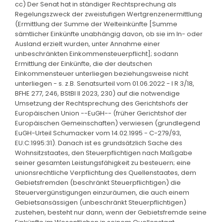
cc) Der Senat hat in ständiger Rechtsprechung als
Regelungszweck der zweistufigen Wertgrenzenermittlung
(Ermittlung der Summe der Welteinkünfte [Summe
sämtlicher Einkünfte unabhängig davon, ob sie im In- oder
Ausland erzielt wurden, unter Annahme einer
unbeschränkten Einkommensteuerpflicht]; sodann
Ermittlung der Einkünfte, die der deutschen
Einkommensteuer unterliegen beziehungsweise nicht
unterliegen - s. z.B. Senatsurteil vom 01.06.2022 - I R 3/18,
BFHE 277, 246, BStBl II 2023, 230) auf die notwendige
Umsetzung der Rechtsprechung des Gerichtshofs der
Europäischen Union --EuGH-- (früher Gerichtshof der
Europäischen Gemeinschaften) verwiesen (grundlegend
EuGH-Urteil Schumacker vom 14.02.1995 - C-279/93,
EU:C:1995:31). Danach ist es grundsätzlich Sache des
Wohnsitzstaates, den Steuerpflichtigen nach Maßgabe
seiner gesamten Leistungsfähigkeit zu besteuern; eine
unionsrechtliche Verpflichtung des Quellenstaates, dem
Gebietsfremden (beschränkt Steuerpflichtigen) die
Steuervergünstigungen einzuräumen, die auch einem
Gebietsansässigen (unbeschränkt Steuerpflichtigen)
zustehen, besteht nur dann, wenn der Gebietsfremde seine