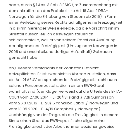
habe, durch § 1 Abs. 3 Satz 3 EStG (im Zusammenhang mit
dem Inkrafttreten des Protokolls zu Art. 18 Abs. 1 DBA-
Norwegen für die Erhebung von Steuern ab 2015) in Form
einer Verletzung seines Rechts auf allgemeine Freizügigkeit
in diskriminierender Weise erleide, da die Vorschrift ihn im
Streitfall ausschließlich deswegen steuerlich
schlechterstelle, weil er von seinem Recht auf Ausübung
der allgemeinen Freizügigkeit (Umzug nach Norwegen in
2008 und anschließend dortiger Aufenthalt) Gebrauch
gemacht habe.
bb) Diesem Verständnis der Vorinstanz ist nicht
beizupflichten. Es ist zwar nicht in Abrede zu stellen, dass
ein Art. 21 AEUV entsprechendes Freizügigkeitsrecht auch
solchen Personen zusteht, die in einem EWR-Staat
wohnhaft sind (der Kläger verweist auf die Urteile des EFTA-
Court vom 27.06.2014 - E-26/13 Island ./. Atli Gunnarsson;
vom 26.07.2016 - E-28/15 Yankuba Jabbi ./. Norwegen und
vom 13.05.2020 - E-4/19 Campbell ./. Norwegen).
Unabhängig von der Frage, ob die Freizügigkeit in diesem
Sinne einen über das EWR-spezifische allgemeine
Freizügigkeitsrecht der Arbeitnehmer beziehungsweise