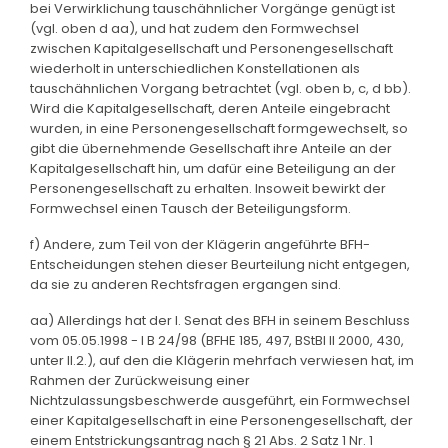
bei Verwirklichung tauschähnlicher Vorgänge genügt ist
(vgl. oben d aa), und hat zudem den Formwechsel
zwischen Kapitalgesellschaft und Personengesellschaft
wiederholt in unterschiedlichen Konstellationen als
tauschähnlichen Vorgang betrachtet (vgl. oben b, c, d bb).
Wird die Kapitalgesellschaft, deren Anteile eingebracht
wurden, in eine Personengesellschaft formgewechselt, so
gibt die übernehmende Gesellschaft ihre Anteile an der
Kapitalgesellschaft hin, um dafür eine Beteiligung an der
Personengesellschaft zu erhalten. Insoweit bewirkt der
Formwechsel einen Tausch der Beteiligungsform.
f) Andere, zum Teil von der Klägerin angeführte BFH-
Entscheidungen stehen dieser Beurteilung nicht entgegen,
da sie zu anderen Rechtsfragen ergangen sind.
aa) Allerdings hat der I. Senat des BFH in seinem Beschluss
vom 05.05.1998 - I B 24/98 (BFHE 185, 497, BStBl II 2000, 430,
unter II.2.), auf den die Klägerin mehrfach verwiesen hat, im
Rahmen der Zurückweisung einer
Nichtzulassungsbeschwerde ausgeführt, ein Formwechsel
einer Kapitalgesellschaft in eine Personengesellschaft, der
einem Entstrickungsantrag nach § 21 Abs. 2 Satz 1 Nr. 1