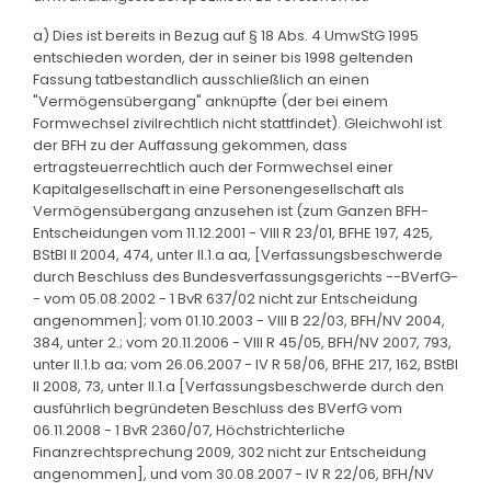
a) Dies ist bereits in Bezug auf § 18 Abs. 4 UmwStG 1995
entschieden worden, der in seiner bis 1998 geltenden
Fassung tatbestandlich ausschließlich an einen
"Vermögensübergang" anknüpfte (der bei einem
Formwechsel zivilrechtlich nicht stattfindet). Gleichwohl ist
der BFH zu der Auffassung gekommen, dass
ertragsteuerrechtlich auch der Formwechsel einer
Kapitalgesellschaft in eine Personengesellschaft als
Vermögensübergang anzusehen ist (zum Ganzen BFH-
Entscheidungen vom 11.12.2001 - VIII R 23/01, BFHE 197, 425,
BStBl II 2004, 474, unter II.1.a aa, [Verfassungsbeschwerde
durch Beschluss des Bundesverfassungsgerichts --BVerfG-
- vom 05.08.2002 - 1 BvR 637/02 nicht zur Entscheidung
angenommen]; vom 01.10.2003 - VIII B 22/03, BFH/NV 2004,
384, unter 2.; vom 20.11.2006 - VIII R 45/05, BFH/NV 2007, 793,
unter II.1.b aa; vom 26.06.2007 - IV R 58/06, BFHE 217, 162, BStBl
II 2008, 73, unter II.1.a [Verfassungsbeschwerde durch den
ausführlich begründeten Beschluss des BVerfG vom
06.11.2008 - 1 BvR 2360/07, Höchstrichterliche
Finanzrechtsprechung 2009, 302 nicht zur Entscheidung
angenommen], und vom 30.08.2007 - IV R 22/06, BFH/NV