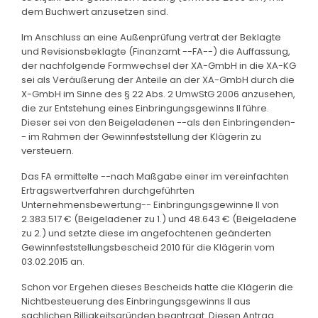
dem Buchwert anzusetzen sind.
Im Anschluss an eine Außenprüfung vertrat der Beklagte
und Revisionsbeklagte (Finanzamt --FA--) die Auffassung,
der nachfolgende Formwechsel der XA-GmbH in die XA-KG
sei als Veräußerung der Anteile an der XA-GmbH durch die
X-GmbH im Sinne des § 22 Abs. 2 UmwStG 2006 anzusehen,
die zur Entstehung eines Einbringungsgewinns II führe.
Dieser sei von den Beigeladenen --als den Einbringenden-
- im Rahmen der Gewinnfeststellung der Klägerin zu
versteuern.
Das FA ermittelte --nach Maßgabe einer im vereinfachten
Ertragswertverfahren durchgeführten
Unternehmensbewertung-- Einbringungsgewinne II von
2.383.517 € (Beigeladener zu 1.) und 48.643 € (Beigeladene
zu 2.) und setzte diese im angefochtenen geänderten
Gewinnfeststellungsbescheid 2010 für die Klägerin vom
03.02.2015 an.
Schon vor Ergehen dieses Bescheids hatte die Klägerin die
Nichtbesteuerung des Einbringungsgewinns II aus
sachlichen Billigkeitsgründen beantragt. Diesen Antrag