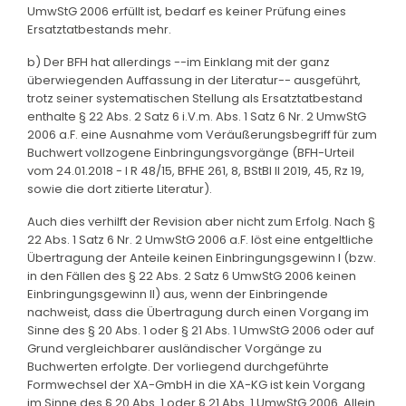
UmwStG 2006 erfüllt ist, bedarf es keiner Prüfung eines
Ersatztatbestands mehr.
b) Der BFH hat allerdings --im Einklang mit der ganz
überwiegenden Auffassung in der Literatur-- ausgeführt,
trotz seiner systematischen Stellung als Ersatztatbestand
enthalte § 22 Abs. 2 Satz 6 i.V.m. Abs. 1 Satz 6 Nr. 2 UmwStG
2006 a.F. eine Ausnahme vom Veräußerungsbegriff für zum
Buchwert vollzogene Einbringungsvorgänge (BFH-Urteil
vom 24.01.2018 - I R 48/15, BFHE 261, 8, BStBl II 2019, 45, Rz 19,
sowie die dort zitierte Literatur).
Auch dies verhilft der Revision aber nicht zum Erfolg. Nach §
22 Abs. 1 Satz 6 Nr. 2 UmwStG 2006 a.F. löst eine entgeltliche
Übertragung der Anteile keinen Einbringungsgewinn I (bzw.
in den Fällen des § 22 Abs. 2 Satz 6 UmwStG 2006 keinen
Einbringungsgewinn II) aus, wenn der Einbringende
nachweist, dass die Übertragung durch einen Vorgang im
Sinne des § 20 Abs. 1 oder § 21 Abs. 1 UmwStG 2006 oder auf
Grund vergleichbarer ausländischer Vorgänge zu
Buchwerten erfolgte. Der vorliegend durchgeführte
Formwechsel der XA-GmbH in die XA-KG ist kein Vorgang
im Sinne des § 20 Abs. 1 oder § 21 Abs. 1 UmwStG 2006. Allein