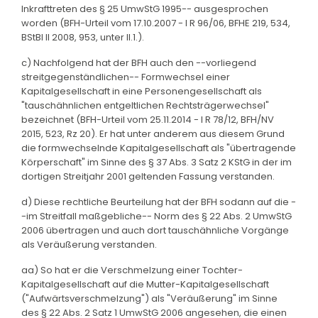
Inkrafttreten des § 25 UmwStG 1995-- ausgesprochen
worden (BFH-Urteil vom 17.10.2007 - I R 96/06, BFHE 219, 534,
BStBl II 2008, 953, unter II.1.).
c) Nachfolgend hat der BFH auch den --vorliegend
streitgegenständlichen-- Formwechsel einer
Kapitalgesellschaft in eine Personengesellschaft als
"tauschähnlichen entgeltlichen Rechtsträgerwechsel"
bezeichnet (BFH-Urteil vom 25.11.2014 - I R 78/12, BFH/NV
2015, 523, Rz 20). Er hat unter anderem aus diesem Grund
die formwechselnde Kapitalgesellschaft als "übertragende
Körperschaft" im Sinne des § 37 Abs. 3 Satz 2 KStG in der im
dortigen Streitjahr 2001 geltenden Fassung verstanden.
d) Diese rechtliche Beurteilung hat der BFH sodann auf die -
-im Streitfall maßgebliche-- Norm des § 22 Abs. 2 UmwStG
2006 übertragen und auch dort tauschähnliche Vorgänge
als Veräußerung verstanden.
aa) So hat er die Verschmelzung einer Tochter-
Kapitalgesellschaft auf die Mutter-Kapitalgesellschaft
("Aufwärtsverschmelzung") als "Veräußerung" im Sinne
des § 22 Abs. 2 Satz 1 UmwStG 2006 angesehen, die einen