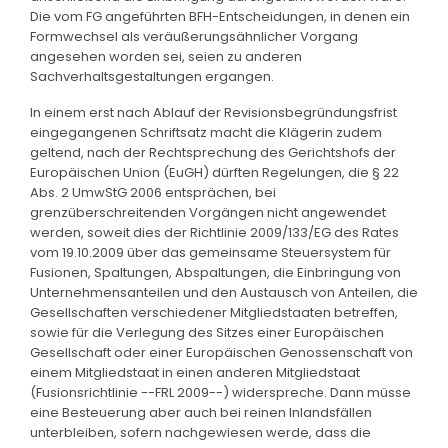
Die vom FG angeführten BFH-Entscheidungen, in denen ein
Formwechsel als veräußerungsähnlicher Vorgang
angesehen worden sei, seien zu anderen
Sachverhaltsgestaltungen ergangen.
In einem erst nach Ablauf der Revisionsbegründungsfrist
eingegangenen Schriftsatz macht die Klägerin zudem
geltend, nach der Rechtsprechung des Gerichtshofs der
Europäischen Union (EuGH) dürften Regelungen, die § 22
Abs. 2 UmwStG 2006 entsprächen, bei
grenzüberschreitenden Vorgängen nicht angewendet
werden, soweit dies der Richtlinie 2009/133/EG des Rates
vom 19.10.2009 über das gemeinsame Steuersystem für
Fusionen, Spaltungen, Abspaltungen, die Einbringung von
Unternehmensanteilen und den Austausch von Anteilen, die
Gesellschaften verschiedener Mitgliedstaaten betreffen,
sowie für die Verlegung des Sitzes einer Europäischen
Gesellschaft oder einer Europäischen Genossenschaft von
einem Mitgliedstaat in einen anderen Mitgliedstaat
(Fusionsrichtlinie --FRL 2009--) widerspreche. Dann müsse
eine Besteuerung aber auch bei reinen Inlandsfällen
unterbleiben, sofern nachgewiesen werde, dass die