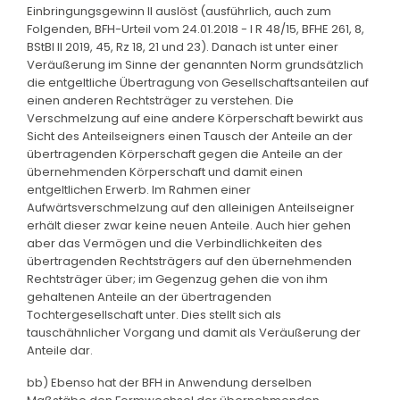
Einbringungsgewinn II auslöst (ausführlich, auch zum
Folgenden, BFH-Urteil vom 24.01.2018 - I R 48/15, BFHE 261, 8,
BStBl II 2019, 45, Rz 18, 21 und 23). Danach ist unter einer
Veräußerung im Sinne der genannten Norm grundsätzlich
die entgeltliche Übertragung von Gesellschaftsanteilen auf
einen anderen Rechtsträger zu verstehen. Die
Verschmelzung auf eine andere Körperschaft bewirkt aus
Sicht des Anteilseigners einen Tausch der Anteile an der
übertragenden Körperschaft gegen die Anteile an der
übernehmenden Körperschaft und damit einen
entgeltlichen Erwerb. Im Rahmen einer
Aufwärtsverschmelzung auf den alleinigen Anteilseigner
erhält dieser zwar keine neuen Anteile. Auch hier gehen
aber das Vermögen und die Verbindlichkeiten des
übertragenden Rechtsträgers auf den übernehmenden
Rechtsträger über; im Gegenzug gehen die von ihm
gehaltenen Anteile an der übertragenden
Tochtergesellschaft unter. Dies stellt sich als
tauschähnlicher Vorgang und damit als Veräußerung der
Anteile dar.
bb) Ebenso hat der BFH in Anwendung derselben