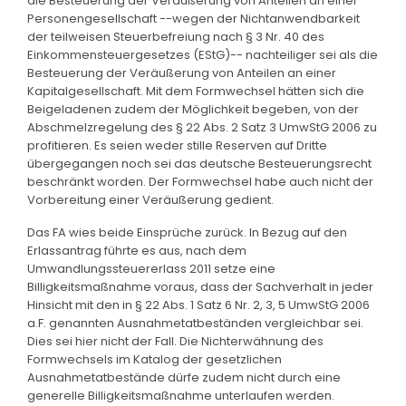
die Besteuerung der Veräußerung von Anteilen an einer
Personengesellschaft --wegen der Nichtanwendbarkeit
der teilweisen Steuerbefreiung nach § 3 Nr. 40 des
Einkommensteuergesetzes (EStG)-- nachteiliger sei als die
Besteuerung der Veräußerung von Anteilen an einer
Kapitalgesellschaft. Mit dem Formwechsel hätten sich die
Beigeladenen zudem der Möglichkeit begeben, von der
Abschmelzregelung des § 22 Abs. 2 Satz 3 UmwStG 2006 zu
profitieren. Es seien weder stille Reserven auf Dritte
übergegangen noch sei das deutsche Besteuerungsrecht
beschränkt worden. Der Formwechsel habe auch nicht der
Vorbereitung einer Veräußerung gedient.
Das FA wies beide Einsprüche zurück. In Bezug auf den
Erlassantrag führte es aus, nach dem
Umwandlungssteuererlass 2011 setze eine
Billigkeitsmaßnahme voraus, dass der Sachverhalt in jeder
Hinsicht mit den in § 22 Abs. 1 Satz 6 Nr. 2, 3, 5 UmwStG 2006
a.F. genannten Ausnahmetatbeständen vergleichbar sei.
Dies sei hier nicht der Fall. Die Nichterwähnung des
Formwechsels im Katalog der gesetzlichen
Ausnahmetatbestände dürfe zudem nicht durch eine
generelle Billigkeitsmaßnahme unterlaufen werden.