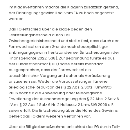
Im Klageverfahren machte die Klägerin zusätzlich geltend,
der Einbringungsgewinn II sei vom FA zu hoch angesetzt
worden.
Das FG entschied über die Klage gegen den
Feststellungsbescheid durch Teil-
Zwischengerichtsbescheid und stellte fest, dass durch den
Formwechsel ein dem Grunde nach steuerpflichtiger
Einbringungsgewinn II entstanden sei (Entscheidungen der
Finanzgerichte 2022, 538). Zur Begründung führte es aus,
der Bundesfinanzhof (BFH) habe bereits mehrfach
ausgesprochen, dass der Formwechsel ein
tauschähnlicher Vorgang und daher als Veräußerung
anzusehen sei. Weder die Voraussetzungen für eine
teleologische Reduktion des § 22 Abs. 2 Satz 1 UmwStG
2006 noch für die Anwendung oder teleologische
Erweiterung der Ausnahmeregelung des § 22 Abs. 2 Satz 6
i.V.m. § 22 Abs. 1 Satz 6 Nr. 2 Halbsatz 2 UmwStG 2006 a.F.
seien erfüllt. Die Entscheidung über die Höhe des Gewinns
behielt das FG dem weiteren Verfahren vor.
Über die Billigkeitsmaßnahme entschied das FG durch Teil-