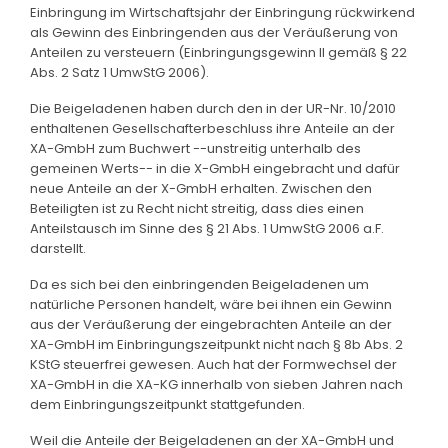
Einbringung im Wirtschaftsjahr der Einbringung rückwirkend
als Gewinn des Einbringenden aus der Veräußerung von
Anteilen zu versteuern (Einbringungsgewinn II gemäß § 22
Abs. 2 Satz 1 UmwStG 2006).
Die Beigeladenen haben durch den in der UR-Nr. 10/2010
enthaltenen Gesellschafterbeschluss ihre Anteile an der
XA-GmbH zum Buchwert --unstreitig unterhalb des
gemeinen Werts-- in die X-GmbH eingebracht und dafür
neue Anteile an der X-GmbH erhalten. Zwischen den
Beteiligten ist zu Recht nicht streitig, dass dies einen
Anteilstausch im Sinne des § 21 Abs. 1 UmwStG 2006 a.F.
darstellt.
Da es sich bei den einbringenden Beigeladenen um
natürliche Personen handelt, wäre bei ihnen ein Gewinn
aus der Veräußerung der eingebrachten Anteile an der
XA-GmbH im Einbringungszeitpunkt nicht nach § 8b Abs. 2
KStG steuerfrei gewesen. Auch hat der Formwechsel der
XA-GmbH in die XA-KG innerhalb von sieben Jahren nach
dem Einbringungszeitpunkt stattgefunden.
Weil die Anteile der Beigeladenen an der XA-GmbH und