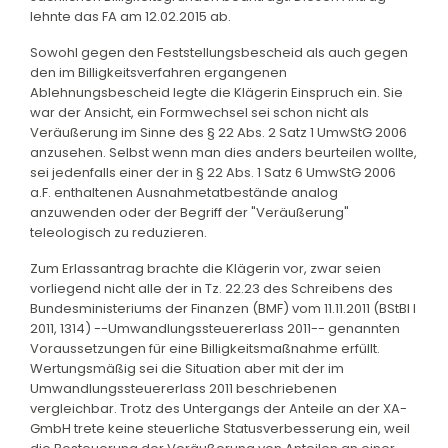
lehnte das FA am 12.02.2015 ab.
Sowohl gegen den Feststellungsbescheid als auch gegen
den im Billigkeitsverfahren ergangenen
Ablehnungsbescheid legte die Klägerin Einspruch ein. Sie
war der Ansicht, ein Formwechsel sei schon nicht als
Veräußerung im Sinne des § 22 Abs. 2 Satz 1 UmwStG 2006
anzusehen. Selbst wenn man dies anders beurteilen wollte,
sei jedenfalls einer der in § 22 Abs. 1 Satz 6 UmwStG 2006
a.F. enthaltenen Ausnahmetatbestände analog
anzuwenden oder der Begriff der "Veräußerung"
teleologisch zu reduzieren.
Zum Erlassantrag brachte die Klägerin vor, zwar seien
vorliegend nicht alle der in Tz. 22.23 des Schreibens des
Bundesministeriums der Finanzen (BMF) vom 11.11.2011 (BStBl I
2011, 1314) --Umwandlungssteuererlass 2011-- genannten
Voraussetzungen für eine Billigkeitsmaßnahme erfüllt.
Wertungsmäßig sei die Situation aber mit der im
Umwandlungssteuererlass 2011 beschriebenen
vergleichbar. Trotz des Untergangs der Anteile an der XA-
GmbH trete keine steuerliche Statusverbesserung ein, weil