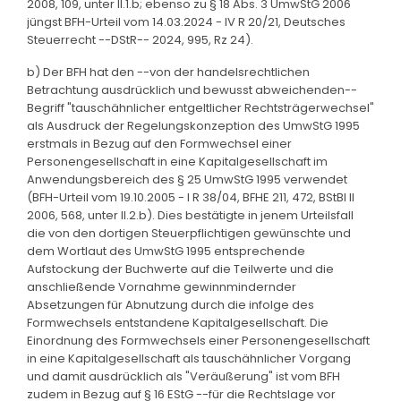
2008, 109, unter II.1.b; ebenso zu § 18 Abs. 3 UmwStG 2006
jüngst BFH-Urteil vom 14.03.2024 - IV R 20/21, Deutsches
Steuerrecht --DStR-- 2024, 995, Rz 24).
b) Der BFH hat den --von der handelsrechtlichen
Betrachtung ausdrücklich und bewusst abweichenden--
Begriff "tauschähnlicher entgeltlicher Rechtsträgerwechsel"
als Ausdruck der Regelungskonzeption des UmwStG 1995
erstmals in Bezug auf den Formwechsel einer
Personengesellschaft in eine Kapitalgesellschaft im
Anwendungsbereich des § 25 UmwStG 1995 verwendet
(BFH-Urteil vom 19.10.2005 - I R 38/04, BFHE 211, 472, BStBl II
2006, 568, unter II.2.b). Dies bestätigte in jenem Urteilsfall
die von den dortigen Steuerpflichtigen gewünschte und
dem Wortlaut des UmwStG 1995 entsprechende
Aufstockung der Buchwerte auf die Teilwerte und die
anschließende Vornahme gewinnmindernder
Absetzungen für Abnutzung durch die infolge des
Formwechsels entstandene Kapitalgesellschaft. Die
Einordnung des Formwechsels einer Personengesellschaft
in eine Kapitalgesellschaft als tauschähnlicher Vorgang
und damit ausdrücklich als "Veräußerung" ist vom BFH
zudem in Bezug auf § 16 EStG --für die Rechtslage vor