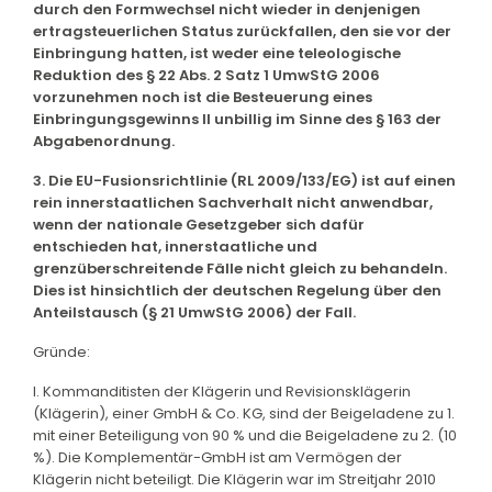
durch den Formwechsel nicht wieder in denjenigen
ertragsteuerlichen Status zurückfallen, den sie vor der
Einbringung hatten, ist weder eine teleologische
Reduktion des § 22 Abs. 2 Satz 1 UmwStG 2006
vorzunehmen noch ist die Besteuerung eines
Einbringungsgewinns II unbillig im Sinne des § 163 der
Abgabenordnung.
3. Die EU-Fusionsrichtlinie (RL 2009/133/EG) ist auf einen
rein innerstaatlichen Sachverhalt nicht anwendbar,
wenn der nationale Gesetzgeber sich dafür
entschieden hat, innerstaatliche und
grenzüberschreitende Fälle nicht gleich zu behandeln.
Dies ist hinsichtlich der deutschen Regelung über den
Anteilstausch (§ 21 UmwStG 2006) der Fall.
Gründe:
I. Kommanditisten der Klägerin und Revisionsklägerin
(Klägerin), einer GmbH & Co. KG, sind der Beigeladene zu 1.
mit einer Beteiligung von 90 % und die Beigeladene zu 2. (10
%). Die Komplementär-GmbH ist am Vermögen der
Klägerin nicht beteiligt. Die Klägerin war im Streitjahr 2010