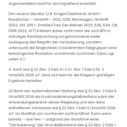
Argumentation nicht für durchgreifend erachtet.
Die neuere Literatur (z.B. Krüger/Gebhardt, GmbH-
Rundschau --GmbHR-- 2021, 1200; Bernhagen, GmbHR
2022, 301, 305 f.; Dreßler/Veil, Der Betrieb 2023, 536, 540; Ott,
DStR 2023, 417) kritisiert daher nicht mehr die vom BFH in
ständiger Rechtsprechung vorgenommene weite
Auslegung des Begriffs der Veräußerung, sondern
untersucht die Möglichkeit, in bestimmten Fallgruppen eine
teleologische Reduktion vornehmen zu können (dazu vgl.
unten 5.).
4. Auch aus § 22 Abs. 2 Satz 6 i.V.m. Abs. 1 Satz 6 Nr. 2
UmwStG 2006 a.F. lässt sich kein für die Klägerin günstiges
Ergebnis herleiten.
a) Nach der systematischen Stellung des § 22 Abs. 2 Satz 6
UmwStG 2006 als Ersatzrealisierungstatbestand wäre der
Anwendungsbereich dieser Regelung und des darin
enthaltenen Verweises auf § 22 Abs. 1 Satz 6 UmwStG 2006
a.F. im Streitfall von vornherein nicht eröffnet. Denn wenn
bereits --wie hier-- aufgrund der Annahme einer
"Veräußerung" der Grundtatbestand des § 22 Abs. 2 Satz 1