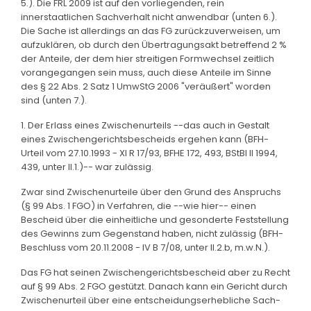
5.). Die FRL 2009 ist auf den vorliegenden, rein
innerstaatlichen Sachverhalt nicht anwendbar (unten 6.).
Die Sache ist allerdings an das FG zurückzuverweisen, um
aufzuklären, ob durch den Übertragungsakt betreffend 2 %
der Anteile, der dem hier streitigen Formwechsel zeitlich
vorangegangen sein muss, auch diese Anteile im Sinne
des § 22 Abs. 2 Satz 1 UmwStG 2006 "veräußert" worden
sind (unten 7.).
1. Der Erlass eines Zwischenurteils --das auch in Gestalt
eines Zwischengerichtsbescheids ergehen kann (BFH-
Urteil vom 27.10.1993 - XI R 17/93, BFHE 172, 493, BStBl II 1994,
439, unter II.1.)-- war zulässig.
Zwar sind Zwischenurteile über den Grund des Anspruchs
(§ 99 Abs. 1 FGO) in Verfahren, die --wie hier-- einen
Bescheid über die einheitliche und gesonderte Feststellung
des Gewinns zum Gegenstand haben, nicht zulässig (BFH-
Beschluss vom 20.11.2008 - IV B 7/08, unter II.2.b, m.w.N.).
Das FG hat seinen Zwischengerichtsbescheid aber zu Recht
auf § 99 Abs. 2 FGO gestützt. Danach kann ein Gericht durch
Zwischenurteil über eine entscheidungserhebliche Sach-