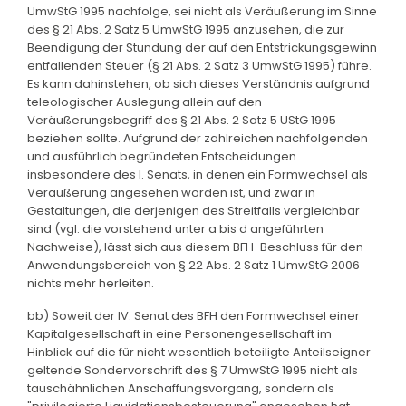
UmwStG 1995 nachfolge, sei nicht als Veräußerung im Sinne
des § 21 Abs. 2 Satz 5 UmwStG 1995 anzusehen, die zur
Beendigung der Stundung der auf den Entstrickungsgewinn
entfallenden Steuer (§ 21 Abs. 2 Satz 3 UmwStG 1995) führe.
Es kann dahinstehen, ob sich dieses Verständnis aufgrund
teleologischer Auslegung allein auf den
Veräußerungsbegriff des § 21 Abs. 2 Satz 5 UStG 1995
beziehen sollte. Aufgrund der zahlreichen nachfolgenden
und ausführlich begründeten Entscheidungen
insbesondere des I. Senats, in denen ein Formwechsel als
Veräußerung angesehen worden ist, und zwar in
Gestaltungen, die derjenigen des Streitfalls vergleichbar
sind (vgl. die vorstehend unter a bis d angeführten
Nachweise), lässt sich aus diesem BFH-Beschluss für den
Anwendungsbereich von § 22 Abs. 2 Satz 1 UmwStG 2006
nichts mehr herleiten.
bb) Soweit der IV. Senat des BFH den Formwechsel einer
Kapitalgesellschaft in eine Personengesellschaft im
Hinblick auf die für nicht wesentlich beteiligte Anteilseigner
geltende Sondervorschrift des § 7 UmwStG 1995 nicht als
tauschähnlichen Anschaffungsvorgang, sondern als