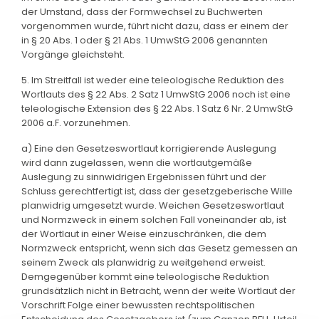
der Umstand, dass der Formwechsel zu Buchwerten
vorgenommen wurde, führt nicht dazu, dass er einem der
in § 20 Abs. 1 oder § 21 Abs. 1 UmwStG 2006 genannten
Vorgänge gleichsteht.
5. Im Streitfall ist weder eine teleologische Reduktion des
Wortlauts des § 22 Abs. 2 Satz 1 UmwStG 2006 noch ist eine
teleologische Extension des § 22 Abs. 1 Satz 6 Nr. 2 UmwStG
2006 a.F. vorzunehmen.
a) Eine den Gesetzeswortlaut korrigierende Auslegung
wird dann zugelassen, wenn die wortlautgemäße
Auslegung zu sinnwidrigen Ergebnissen führt und der
Schluss gerechtfertigt ist, dass der gesetzgeberische Wille
planwidrig umgesetzt wurde. Weichen Gesetzeswortlaut
und Normzweck in einem solchen Fall voneinander ab, ist
der Wortlaut in einer Weise einzuschränken, die dem
Normzweck entspricht, wenn sich das Gesetz gemessen an
seinem Zweck als planwidrig zu weitgehend erweist.
Demgegenüber kommt eine teleologische Reduktion
grundsätzlich nicht in Betracht, wenn der weite Wortlaut der
Vorschrift Folge einer bewussten rechtspolitischen