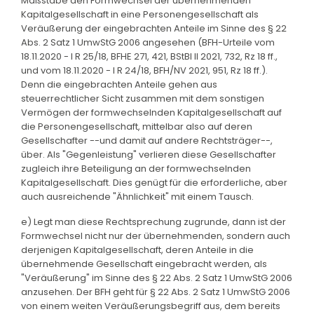
Maßstäbe den Formwechsel der übernehmenden
Kapitalgesellschaft in eine Personengesellschaft als
Veräußerung der eingebrachten Anteile im Sinne des § 22
Abs. 2 Satz 1 UmwStG 2006 angesehen (BFH-Urteile vom
18.11.2020 - I R 25/18, BFHE 271, 421, BStBl II 2021, 732, Rz 18 ff.,
und vom 18.11.2020 - I R 24/18, BFH/NV 2021, 951, Rz 18 ff.).
Denn die eingebrachten Anteile gehen aus
steuerrechtlicher Sicht zusammen mit dem sonstigen
Vermögen der formwechselnden Kapitalgesellschaft auf
die Personengesellschaft, mittelbar also auf deren
Gesellschafter --und damit auf andere Rechtsträger--,
über. Als "Gegenleistung" verlieren diese Gesellschafter
zugleich ihre Beteiligung an der formwechselnden
Kapitalgesellschaft. Dies genügt für die erforderliche, aber
auch ausreichende "Ähnlichkeit" mit einem Tausch.
e) Legt man diese Rechtsprechung zugrunde, dann ist der
Formwechsel nicht nur der übernehmenden, sondern auch
derjenigen Kapitalgesellschaft, deren Anteile in die
übernehmende Gesellschaft eingebracht werden, als
"Veräußerung" im Sinne des § 22 Abs. 2 Satz 1 UmwStG 2006
anzusehen. Der BFH geht für § 22 Abs. 2 Satz 1 UmwStG 2006
von einem weiten Veräußerungsbegriff aus, dem bereits