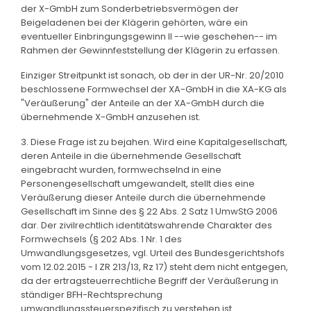
der X-GmbH zum Sonderbetriebsvermögen der
Beigeladenen bei der Klägerin gehörten, wäre ein
eventueller Einbringungsgewinn II --wie geschehen-- im
Rahmen der Gewinnfeststellung der Klägerin zu erfassen.
Einziger Streitpunkt ist sonach, ob der in der UR-Nr. 20/2010
beschlossene Formwechsel der XA-GmbH in die XA-KG als
"Veräußerung" der Anteile an der XA-GmbH durch die
übernehmende X-GmbH anzusehen ist.
3. Diese Frage ist zu bejahen. Wird eine Kapitalgesellschaft,
deren Anteile in die übernehmende Gesellschaft
eingebracht wurden, formwechselnd in eine
Personengesellschaft umgewandelt, stellt dies eine
Veräußerung dieser Anteile durch die übernehmende
Gesellschaft im Sinne des § 22 Abs. 2 Satz 1 UmwStG 2006
dar. Der zivilrechtlich identitätswahrende Charakter des
Formwechsels (§ 202 Abs. 1 Nr. 1 des
Umwandlungsgesetzes, vgl. Urteil des Bundesgerichtshofs
vom 12.02.2015 - I ZR 213/13, Rz 17) steht dem nicht entgegen,
da der ertragsteuerrechtliche Begriff der Veräußerung in
ständiger BFH-Rechtsprechung
umwandlungssteuerspezifisch zu verstehen ist.