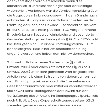
oder Rechtsfrage vorab entscheiden, wenn dies
sachdienlich ist und nicht der Kläger oder der Beklagte
widerspricht. Vorliegend war die Vorabentscheidung über
die Frage, ob ein Einbringungsgewinn II dem Grunde nach
entstanden ist --angesichts der Schwierigkeiten bei der
Ermittlung der Höhe des Gewinns-- sachdienlich; die vom
BFH für Grundurteile nach § 99 Abs. 1 FGO vorgenommene
Einschränkung in Bezug auf einheitliche und gesonderte
Gewinnfeststellungsbescheide gilt für § 99 Abs. 2 FGO nicht.
Die Beteiligten sind --in einem Erörterungstermin-- zum
beabsichtigten Erlass einer Zwischenentscheidung
angehört worden und haben dem nicht widersprochen.
2. Soweit im Rahmen einer Sacheinlage (§ 20 Abs. 1
UmwStG 2006) oder eines Anteilstausches (§ 21 Abs. 1
UmwStG 2006) unter dem gemeinen Wert eingebrachte
Anteile innerhalb eines Zeitraums von sieben Jahren nach
dem Einbringungszeitpunkt durch die übernehmende
Gesellschaft unmittelbar oder mittelbar veräußert werden
und soweit beim Einbringenden der Gewinn aus der
Veräußerung dieser Anteile im Einbringungszeitpunkt nicht
nach § 8b Abs. 2 des Körperschaftsteuergesetzes (KStG)
steuerfrei gewesen wäre, ist der Gewinn aus der