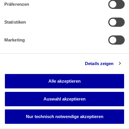
durch den streitigen Formwechsel der übernehmenden
Präferenzen
Kapitalgesellschaft in denjenigen steuerlichen Status
zurückgefallen waren, in dem sie sich vor der
sperrfristauslösenden Einbringung befunden hatten,
Statistiken
nämlich wieder dem Teileinkünfteverfahren unterlagen.
Gleichwohl wurde die teleologische Reduktion letztlich
abgelehnt, weil es durch den Anteilstausch zu einem
Marketing
Transfer stiller Reserven zwischen verschiedenen
Gesellschaftern gekommen war, an dem der
nachfolgende Formwechsel nichts geändert hat. Nur in
Bezug auf Gesellschaften, deren stille Reserven lediglich
Details zeigen
einer einzigen Person steuerlich zuzurechnen sind
("Einpersonengesellschaften"), hat der I. Senat --in einer
für die dortige Entscheidung nicht erheblichen Bemerkung-
Alle akzeptieren
- angedeutet, er könne einer teleologischen Reduktion
nähertreten (zum Ganzen BFH-Urteil vom 18.11.2020 - I R
25/18, BFHE 271, 421, BStBl II 2021, 732, Rz 23 f.).
Auswahl akzeptieren
bb) Im Streitfall steht einer teleologischen Reduktion
zunächst entgegen, dass sich durch die Umwandlung der
XA-GmbH in eine Personengesellschaft die stillen Reserven
Nur technisch notwendige akzeptieren
dieser Gesellschaft mit denen der X-GmbH vermischen
(vgl. zutreffend Ott, DStR 2023, 417, 422). Vor dem