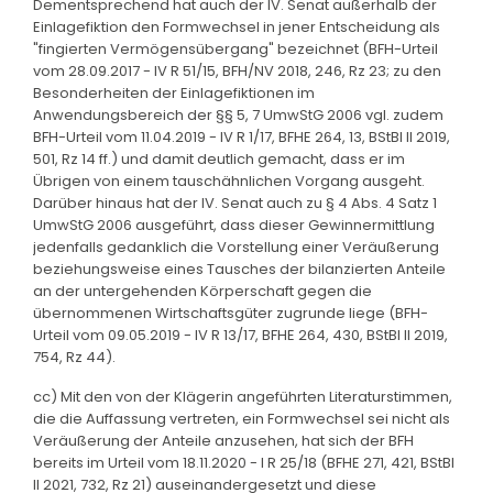
Dementsprechend hat auch der IV. Senat außerhalb der
Einlagefiktion den Formwechsel in jener Entscheidung als
"fingierten Vermögensübergang" bezeichnet (BFH-Urteil
vom 28.09.2017 - IV R 51/15, BFH/NV 2018, 246, Rz 23; zu den
Besonderheiten der Einlagefiktionen im
Anwendungsbereich der §§ 5, 7 UmwStG 2006 vgl. zudem
BFH-Urteil vom 11.04.2019 - IV R 1/17, BFHE 264, 13, BStBl II 2019,
501, Rz 14 ff.) und damit deutlich gemacht, dass er im
Übrigen von einem tauschähnlichen Vorgang ausgeht.
Darüber hinaus hat der IV. Senat auch zu § 4 Abs. 4 Satz 1
UmwStG 2006 ausgeführt, dass dieser Gewinnermittlung
jedenfalls gedanklich die Vorstellung einer Veräußerung
beziehungsweise eines Tausches der bilanzierten Anteile
an der untergehenden Körperschaft gegen die
übernommenen Wirtschaftsgüter zugrunde liege (BFH-
Urteil vom 09.05.2019 - IV R 13/17, BFHE 264, 430, BStBl II 2019,
754, Rz 44).
cc) Mit den von der Klägerin angeführten Literaturstimmen,
die die Auffassung vertreten, ein Formwechsel sei nicht als
Veräußerung der Anteile anzusehen, hat sich der BFH
bereits im Urteil vom 18.11.2020 - I R 25/18 (BFHE 271, 421, BStBl
II 2021, 732, Rz 21) auseinandergesetzt und diese