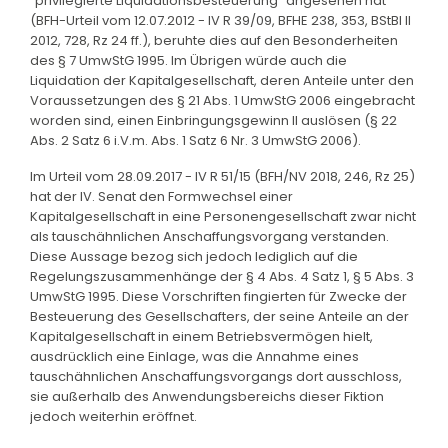
"privilegierte Liquidationsbesteuerung" angesehen hat
(BFH-Urteil vom 12.07.2012 - IV R 39/09, BFHE 238, 353, BStBl II
2012, 728, Rz 24 ff.), beruhte dies auf den Besonderheiten
des § 7 UmwStG 1995. Im Übrigen würde auch die
Liquidation der Kapitalgesellschaft, deren Anteile unter den
Voraussetzungen des § 21 Abs. 1 UmwStG 2006 eingebracht
worden sind, einen Einbringungsgewinn II auslösen (§ 22
Abs. 2 Satz 6 i.V.m. Abs. 1 Satz 6 Nr. 3 UmwStG 2006).
Im Urteil vom 28.09.2017 - IV R 51/15 (BFH/NV 2018, 246, Rz 25)
hat der IV. Senat den Formwechsel einer
Kapitalgesellschaft in eine Personengesellschaft zwar nicht
als tauschähnlichen Anschaffungsvorgang verstanden.
Diese Aussage bezog sich jedoch lediglich auf die
Regelungszusammenhänge der § 4 Abs. 4 Satz 1, § 5 Abs. 3
UmwStG 1995. Diese Vorschriften fingierten für Zwecke der
Besteuerung des Gesellschafters, der seine Anteile an der
Kapitalgesellschaft in einem Betriebsvermögen hielt,
ausdrücklich eine Einlage, was die Annahme eines
tauschähnlichen Anschaffungsvorgangs dort ausschloss,
sie außerhalb des Anwendungsbereichs dieser Fiktion
jedoch weiterhin eröffnet.