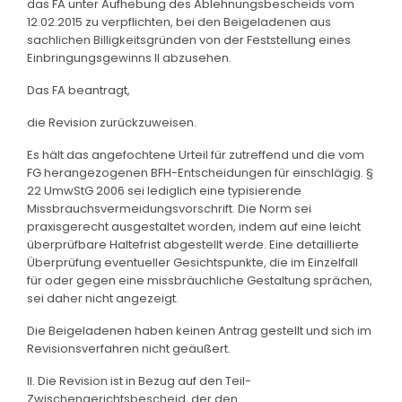
das FA unter Aufhebung des Ablehnungsbescheids vom
12.02.2015 zu verpflichten, bei den Beigeladenen aus
sachlichen Billigkeitsgründen von der Feststellung eines
Einbringungsgewinns II abzusehen.
Das FA beantragt,
die Revision zurückzuweisen.
Es hält das angefochtene Urteil für zutreffend und die vom
FG herangezogenen BFH-Entscheidungen für einschlägig. §
22 UmwStG 2006 sei lediglich eine typisierende
Missbrauchsvermeidungsvorschrift. Die Norm sei
praxisgerecht ausgestaltet worden, indem auf eine leicht
überprüfbare Haltefrist abgestellt werde. Eine detaillierte
Überprüfung eventueller Gesichtspunkte, die im Einzelfall
für oder gegen eine missbräuchliche Gestaltung sprächen,
sei daher nicht angezeigt.
Die Beigeladenen haben keinen Antrag gestellt und sich im
Revisionsverfahren nicht geäußert.
II. Die Revision ist in Bezug auf den Teil-
Zwischengerichtsbescheid, der den