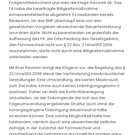
Endgerichtsbescheid und wies die Klage insoweit ab. Das
FA habe die beantragte Billigkeitsmaßnahme
ermessensfehlerfrei abgelehnt. Es bestünden bereits
Bedenken, ob das BMF überhaupt eine von den
gesetzlichen Vorgaben abweichende Steuerfestsetzung
anordnen dürfe. Nicht zu beanstanden sei jedenfalls die
Auffassung des FA, die Entscheidung des Gesetzgebers,
den Formwechsel nicht von § 22 Abs. 2 UmwStG 2006
auszunehmen, dürfe nicht durch eine Billigkeitsmaßnahme
unterlaufen werden.
Mit ihrer Revision bringt die Klägerin vor, die Regelung des §
22 UmwStG 2006 diene der Verhinderung missbräuchlicher
Gestaltungen. Eine Umwandlung, die keinen Missbrauch
zum Ziel habe, könne auch keinen Einbringungsgewinn II
auslösen. Daher sei stets die Kontrollüberlegung
anzustellen, ob der Einbringende die sich aus der
Folgeumwandlung ergebende Struktur auch ohne die
vorangegangene Einbringung steuerneutral hätte
erreichen können. Eine solche Möglichkeit hätte hier
bestanden, nämlich durch eine abweichende zeitliche
Abfolge, in der zunächst der Formwechsel und
anschließend die Einbringung durchgeführt worden wäre.