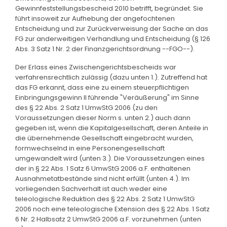
Gewinnfeststellungsbescheid 2010 betrifft, begründet. Sie
führt insoweit zur Aufhebung der angefochtenen
Entscheidung und zur Zurückverweisung der Sache an das
FG zur anderweitigen Verhandlung und Entscheidung (§ 126
Abs. 3 Satz 1 Nr. 2 der Finanzgerichtsordnung --FGO--).
Der Erlass eines Zwischengerichtsbescheids war
verfahrensrechtlich zulässig (dazu unten 1.). Zutreffend hat
das FG erkannt, dass eine zu einem steuerpflichtigen
Einbringungsgewinn II führende "Veräußerung" im Sinne
des § 22 Abs. 2 Satz 1 UmwStG 2006 (zu den
Voraussetzungen dieser Norm s. unten 2.) auch dann
gegeben ist, wenn die Kapitalgesellschaft, deren Anteile in
die übernehmende Gesellschaft eingebracht wurden,
formwechselnd in eine Personengesellschaft
umgewandelt wird (unten 3.). Die Voraussetzungen eines
der in § 22 Abs. 1 Satz 6 UmwStG 2006 a.F. enthaltenen
Ausnahmetatbestände sind nicht erfüllt (unten 4.). Im
vorliegenden Sachverhalt ist auch weder eine
teleologische Reduktion des § 22 Abs. 2 Satz 1 UmwStG
2006 noch eine teleologische Extension des § 22 Abs. 1 Satz
6 Nr. 2 Halbsatz 2 UmwStG 2006 a.F. vorzunehmen (unten