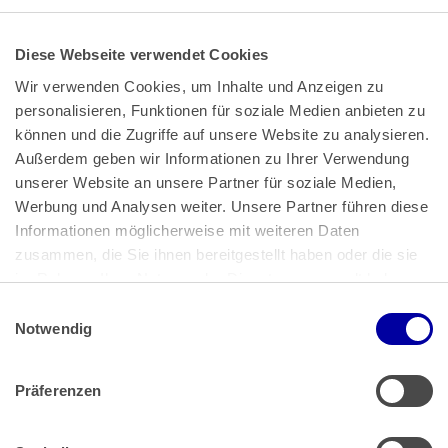
Diese Webseite verwendet Cookies
Wir verwenden Cookies, um Inhalte und Anzeigen zu 
personalisieren, Funktionen für soziale Medien anbieten zu 
können und die Zugriffe auf unsere Website zu analysieren. 
Außerdem geben wir Informationen zu Ihrer Verwendung 
unserer Website an unsere Partner für soziale Medien, 
Bundeskanzlerplatz 2
Werbung und Analysen weiter. Unsere Partner führen diese 
53113 Bonn
Informationen möglicherweise mit weiteren Daten 
zusammen, die Sie ihnen bereitgestellt haben oder die sie 
Pressemitteilungen
AGB
|
im Rahmen Ihrer Nutzung der Dienste gesammelt haben.
Impressum
Datenschutz
|
Einwilligungsauswahl
Impressum
 | 
Datenschutz
Notwendig
Präferenzen
Zahlung & Versand
Rücksendungen/Widerrufsbelehrung