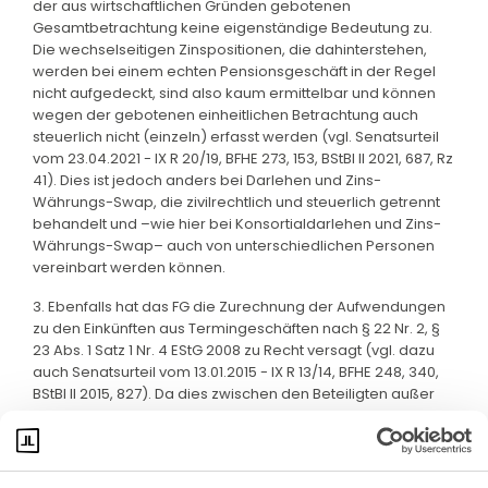
der aus wirtschaftlichen Gründen gebotenen
Gesamtbetrachtung keine eigenständige Bedeutung zu.
Die wechselseitigen Zinspositionen, die dahinterstehen,
werden bei einem echten Pensionsgeschäft in der Regel
nicht aufgedeckt, sind also kaum ermittelbar und können
wegen der gebotenen einheitlichen Betrachtung auch
steuerlich nicht (einzeln) erfasst werden (vgl. Senatsurteil
vom 23.04.2021 - IX R 20/19, BFHE 273, 153, BStBl II 2021, 687, Rz
41). Dies ist jedoch anders bei Darlehen und Zins-
Währungs-Swap, die zivilrechtlich und steuerlich getrennt
behandelt und –wie hier bei Konsortialdarlehen und Zins-
Währungs-Swap– auch von unterschiedlichen Personen
vereinbart werden können.
3. Ebenfalls hat das FG die Zurechnung der Aufwendungen
zu den Einkünften aus Termingeschäften nach § 22 Nr. 2, §
23 Abs. 1 Satz 1 Nr. 4 EStG 2008 zu Recht versagt (vgl. dazu
auch Senatsurteil vom 13.01.2015 - IX R 13/14, BFHE 248, 340,
BStBl II 2015, 827). Da dies zwischen den Beteiligten außer
Streit steht, sieht der Senat von weiteren Ausführungen ab.