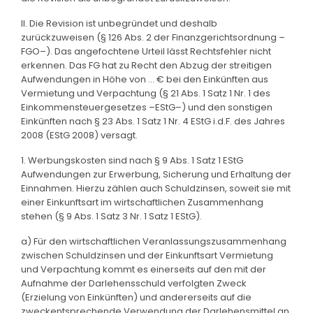
II. Die Revision ist unbegründet und deshalb
zurückzuweisen (§ 126 Abs. 2 der Finanzgerichtsordnung –
FGO–). Das angefochtene Urteil lässt Rechtsfehler nicht
erkennen. Das FG hat zu Recht den Abzug der streitigen
Aufwendungen in Höhe von … € bei den Einkünften aus
Vermietung und Verpachtung (§ 21 Abs. 1 Satz 1 Nr. 1 des
Einkommensteuergesetzes –EStG–) und den sonstigen
Einkünften nach § 23 Abs. 1 Satz 1 Nr. 4 EStG i.d.F. des Jahres
2008 (EStG 2008) versagt.
1. Werbungskosten sind nach § 9 Abs. 1 Satz 1 EStG
Aufwendungen zur Erwerbung, Sicherung und Erhaltung der
Einnahmen. Hierzu zählen auch Schuldzinsen, soweit sie mit
einer Einkunftsart im wirtschaftlichen Zusammenhang
stehen (§ 9 Abs. 1 Satz 3 Nr. 1 Satz 1 EStG).
a) Für den wirtschaftlichen Veranlassungszusammenhang
zwischen Schuldzinsen und der Einkunftsart Vermietung
und Verpachtung kommt es einerseits auf den mit der
Aufnahme der Darlehensschuld verfolgten Zweck
(Erzielung von Einkünften) und andererseits auf die
zweckentsprechende Verwendung der Darlehensmittel an.