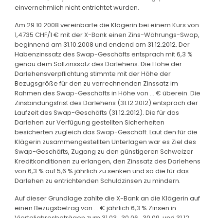
einvernehmlich nicht entrichtet wurden.
Am 29.10.2008 vereinbarte die Klägerin bei einem Kurs von
1,4735 CHF/1 € mit der X-Bank einen Zins-Währungs-Swap,
beginnend am 31.10.2008 und endend am 31.12.2012. Der
Habenzinssatz des Swap-Geschäfts entsprach mit 6,3 %
genau dem Sollzinssatz des Darlehens. Die Höhe der
Darlehensverpflichtung stimmte mit der Höhe der
Bezugsgröße für den zu verrechnenden Zinssatz im
Rahmen des Swap-Geschäfts in Höhe von … € überein. Die
Zinsbindungsfrist des Darlehens (31.12.2012) entsprach der
Laufzeit des Swap-Geschäfts (31.12.2012). Die für das
Darlehen zur Verfügung gestellten Sicherheiten
besicherten zugleich das Swap-Geschäft. Laut den für die
Klägerin zusammengestellten Unterlagen war es Ziel des
Swap-Geschäfts, Zugang zu den günstigeren Schweizer
Kreditkonditionen zu erlangen, den Zinssatz des Darlehens
von 6,3 % auf 5,6 % jährlich zu senken und so die für das
Darlehen zu entrichtenden Schuldzinsen zu mindern.
Auf dieser Grundlage zahlte die X-Bank an die Klägerin auf
einen Bezugsbetrag von … € jährlich 6,3 % Zinsen in
Vierteljahresbeträgen zum 31.03., 30.06., 30.09. und 31.12.