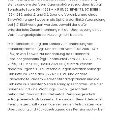
steht, sondern der Vermögenssphäre zuzuordnen ist (vgl.
Senatsurteil vom 09.11.1993 - IX R 81/90, BFHE 173, 97, BStBl II
1994, 289, unter 2. und 3.), über die Vereinbarung eines
Zins-Währungs-Swaps in die Sphäre der Einkünfteerzielung
bei § 21 EStG verlagert werden, obwohl der dafür
erforderliche Zusammenhang mit der Überlassung eines
Vermietungsobjekts zur Nutzung nicht besteht.
Die Rechtsprechung des Senats zur Behandlung von
Stillhalterprämien (vgl. Senatsurteil vom 10.02.2015 - IX R
8/14, m.w.N.) sowie zur Behandlung des Edelmetall-
Pensionsgeschäfts (vgl. Senatsurteil vom 23.04.2021 - IX R
20/19, BFHE 273, 153, BStBl II 2021, 687) führt zu keinem
anderen Ergebnis. Die Entscheidungen betrafen sonstige
Einkünfte im Sinne des § 22 Nr. 3 EStG und andere
Sachverhalte. Zudem werden Stillhalterprämien und die
Einkünfte aus privaten Veräußerungsgeschäften –wie hier
Darlehen und Zins-Währungs-Swap– gesondert
behandelt. Zwar ist das Edelmetall-Pensionsgeschäft
ertragsteuerlich als Einheit zu behandeln. Beim Edelmetall-
Pensionsgeschäft kommt den einzelnen Teilschritten –der
Übertragung und Rückübertragung des Pensionsguts– bei