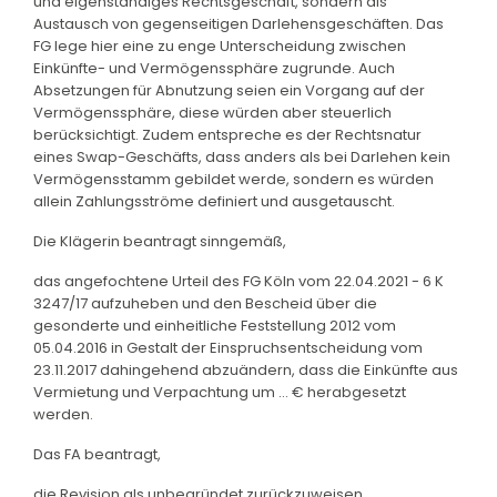
und eigenständiges Rechtsgeschäft, sondern als
Austausch von gegenseitigen Darlehensgeschäften. Das
FG lege hier eine zu enge Unterscheidung zwischen
Einkünfte- und Vermögenssphäre zugrunde. Auch
Absetzungen für Abnutzung seien ein Vorgang auf der
Vermögenssphäre, diese würden aber steuerlich
berücksichtigt. Zudem entspreche es der Rechtsnatur
eines Swap-Geschäfts, dass anders als bei Darlehen kein
Vermögensstamm gebildet werde, sondern es würden
allein Zahlungsströme definiert und ausgetauscht.
Die Klägerin beantragt sinngemäß,
das angefochtene Urteil des FG Köln vom 22.04.2021 - 6 K
3247/17 aufzuheben und den Bescheid über die
gesonderte und einheitliche Feststellung 2012 vom
05.04.2016 in Gestalt der Einspruchsentscheidung vom
23.11.2017 dahingehend abzuändern, dass die Einkünfte aus
Vermietung und Verpachtung um … € herabgesetzt
werden.
Das FA beantragt,
die Revision als unbegründet zurückzuweisen.