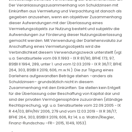
Der Veranlassungszusammenhang von Schuldzinsen mit
Einkünften aus Vermietung und Verpachtung ist danach als
gegeben anzusehen, wenn ein objektiver Zusammenhang
dieser Aufwendungen mit der Überlassung eines
Vermietungsobjekts zur Nutzung besteht und subjektiv die
Aufwendungen zur Förderung dieser Nutzungsüberlassung
gemacht werden. Mit Verwendung der Darlehensvaluta zur
Anschaffung eines Vermietungsobjekts wird die
Verbindlichkeit diesem Verwendungszweck unterstellt (vgl.
u.a. Senatsurteile vom 09.11.1993 - IX R 81/90, BFHE 173, 97,
BStBl II 1994, 289, unter 1. und vom 12.03.2019 - IX R 36/17, BFHE
264, 303, BStBl II 2019, 606, m.w.N.). Die zur Tilgung eines
Darlehens aufgewandten Beträge stehen –anders als
Schuldzinsen– grundsätzlich nicht in diesem
Zusammenhang mit den Einkünften. Sie stellen kein Entgelt
für die Überlassung oder Beschaffung von Kapital dar und
sind der privaten Vermögenssphäre zuzuordnen (ständige
Rechtsprechung, vgl. u.a. Senatsurteile vom 22.09.2005 - IX
R 44/03, BFH/NV 2006, 279 und vom 12.03.2019 - IX R 36/17,
BFHE 264, 303, BStBl II 2019, 606, Rz 14; s.a. Watrin/Riegler,
Finanz-Rundschau –FR– 2015, 1049, 1053).