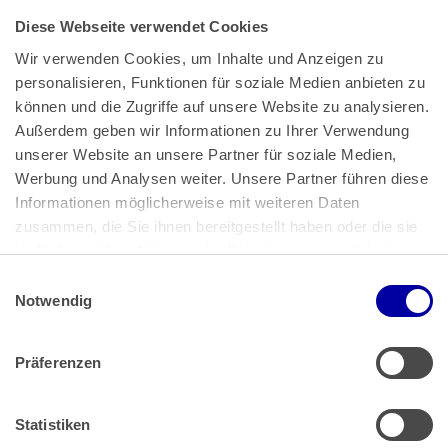
Diese Webseite verwendet Cookies
Wir verwenden Cookies, um Inhalte und Anzeigen zu 
personalisieren, Funktionen für soziale Medien anbieten zu 
können und die Zugriffe auf unsere Website zu analysieren. 
Außerdem geben wir Informationen zu Ihrer Verwendung 
unserer Website an unsere Partner für soziale Medien, 
Bundeskanzlerplatz 2
Werbung und Analysen weiter. Unsere Partner führen diese 
53113 Bonn
Informationen möglicherweise mit weiteren Daten 
zusammen, die Sie ihnen bereitgestellt haben oder die sie 
Pressemitteilungen
AGB
|
im Rahmen Ihrer Nutzung der Dienste gesammelt haben.
Impressum
Datenschutz
|
Einwilligungsauswahl
Impressum
 | 
Datenschutz
Notwendig
Präferenzen
Zahlung & Versand
Rücksendungen/Widerrufsbelehrung
Muster Widerrufsformular (PDF)
Statistiken
Remissionsbedingungen für den Handel