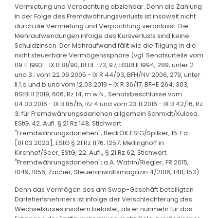
Vermietung und Verpachtung abziehbar. Denn die Zahlung
in der Folge des Fremdwährungsverlusts ist insoweit nicht
durch die Vermietung und Verpachtung veranlasst. Die
Mehraufwendungen infolge des Kursverlusts sind keine
Schuldzinsen. Der Mehraufwand fällt wie die Tilgung in die
nicht steuerbare Vermögenssphäre (vgl. Senatsurteile vom
09.11.1993 - IX R 81/90, BFHE 173, 97, BStBl II 1994, 289, unter 2.
und 3.; vom 22.09.2005 - IX R 44/03, BFH/NV 2006, 279, unter
II.1.a und b und vom 12.03.2019 - IX R 36/17, BFHE 264, 303,
BStBl II 2019, 606, Rz 14, m.w.N.; Senatsbeschlüsse vom
04.03.2016 - IX B 85/15, Rz 4 und vom 23.11.2016 - IX B 42/16, Rz
3; für Fremdwährungsdarlehen allgemein Schmidt/Kulosa,
EStG, 42. Aufl. § 21 Rz 148, Stichwort
"Fremdwährungsdarlehen"; BeckOK EStG/Spilker, 15. Ed.
[01.03.2023], EStG § 21 Rz 1176, 1257; Mellinghoff in
Kirchhof/Seer, EStG, 22. Aufl., § 21 Rz 62, Stichwort
"Fremdwährungsdarlehen"; a.A. Watrin/Riegler, FR 2015,
1049, 1056; Zacher, Steueranwaltsmagazin 4/2016, 148, 153).
Denn das Vermögen des am Swap-Geschäft beteiligten
Darlehensnehmers ist infolge der Verschlechterung des
Wechselkurses insofern belastet, als er nunmehr für das