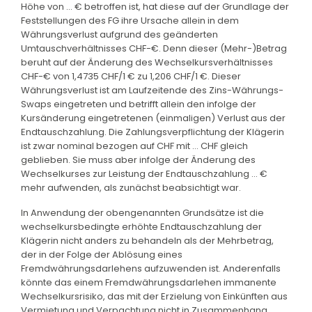
Höhe von … € betroffen ist, hat diese auf der Grundlage der
Feststellungen des FG ihre Ursache allein in dem
Währungsverlust aufgrund des geänderten
Umtauschverhältnisses CHF-€. Denn dieser (Mehr-)Betrag
beruht auf der Änderung des Wechselkursverhältnisses
CHF-€ von 1,4735 CHF/1 € zu 1,206 CHF/1 €. Dieser
Währungsverlust ist am Laufzeitende des Zins-Währungs-
Swaps eingetreten und betrifft allein den infolge der
Kursänderung eingetretenen (einmaligen) Verlust aus der
Endtauschzahlung. Die Zahlungsverpflichtung der Klägerin
ist zwar nominal bezogen auf CHF mit … CHF gleich
geblieben. Sie muss aber infolge der Änderung des
Wechselkurses zur Leistung der Endtauschzahlung … €
mehr aufwenden, als zunächst beabsichtigt war.
In Anwendung der obengenannten Grundsätze ist die
wechselkursbedingte erhöhte Endtauschzahlung der
Klägerin nicht anders zu behandeln als der Mehrbetrag,
der in der Folge der Ablösung eines
Fremdwährungsdarlehens aufzuwenden ist. Anderenfalls
könnte das einem Fremdwährungsdarlehen immanente
Wechselkursrisiko, das mit der Erzielung von Einkünften aus
Vermietung und Verpachtung nicht in Zusammenhang