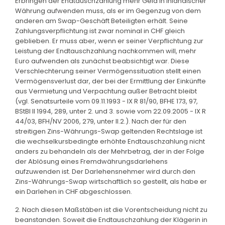
Erbringen der Endtauschzahlung mehr Geld in inländischer
Währung aufwenden muss, als er im Gegenzug von dem
anderen am Swap-Geschäft Beteiligten erhält. Seine
Zahlungsverpflichtung ist zwar nominal in CHF gleich
geblieben. Er muss aber, wenn er seiner Verpflichtung zur
Leistung der Endtauschzahlung nachkommen will, mehr
Euro aufwenden als zunächst beabsichtigt war. Diese
Verschlechterung seiner Vermögenssituation stellt einen
Vermögensverlust dar, der bei der Ermittlung der Einkünfte
aus Vermietung und Verpachtung außer Betracht bleibt
(vgl. Senatsurteile vom 09.11.1993 - IX R 81/90, BFHE 173, 97,
BStBl II 1994, 289, unter 2. und 3. sowie vom 22.09.2005 - IX R
44/03, BFH/NV 2006, 279, unter II.2.). Nach der für den
streitigen Zins-Währungs-Swap geltenden Rechtslage ist
die wechselkursbedingte erhöhte Endtauschzahlung nicht
anders zu behandeln als der Mehrbetrag, der in der Folge
der Ablösung eines Fremdwährungsdarlehens
aufzuwenden ist. Der Darlehensnehmer wird durch den
Zins-Währungs-Swap wirtschaftlich so gestellt, als habe er
ein Darlehen in CHF abgeschlossen.
2. Nach diesen Maßstäben ist die Vorentscheidung nicht zu
beanstanden. Soweit die Endtauschzahlung der Klägerin in