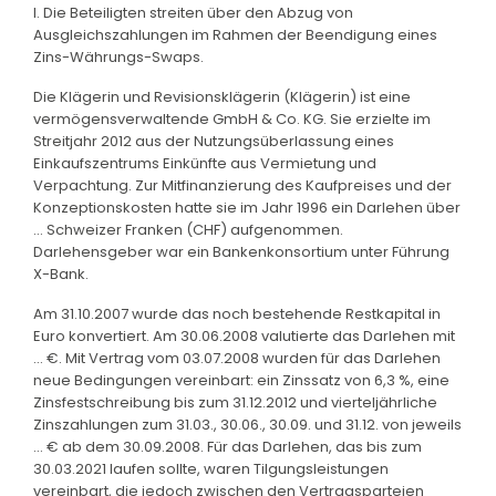
I. Die Beteiligten streiten über den Abzug von
Ausgleichszahlungen im Rahmen der Beendigung eines
Zins-Währungs-Swaps.
Die Klägerin und Revisionsklägerin (Klägerin) ist eine
vermögensverwaltende GmbH & Co. KG. Sie erzielte im
Streitjahr 2012 aus der Nutzungsüberlassung eines
Einkaufszentrums Einkünfte aus Vermietung und
Verpachtung. Zur Mitfinanzierung des Kaufpreises und der
Konzeptionskosten hatte sie im Jahr 1996 ein Darlehen über
… Schweizer Franken (CHF) aufgenommen.
Darlehensgeber war ein Bankenkonsortium unter Führung
X-Bank.
Am 31.10.2007 wurde das noch bestehende Restkapital in
Euro konvertiert. Am 30.06.2008 valutierte das Darlehen mit
… €. Mit Vertrag vom 03.07.2008 wurden für das Darlehen
neue Bedingungen vereinbart: ein Zinssatz von 6,3 %, eine
Zinsfestschreibung bis zum 31.12.2012 und vierteljährliche
Zinszahlungen zum 31.03., 30.06., 30.09. und 31.12. von jeweils
… € ab dem 30.09.2008. Für das Darlehen, das bis zum
30.03.2021 laufen sollte, waren Tilgungsleistungen
vereinbart, die jedoch zwischen den Vertragsparteien