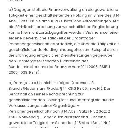
b) Dagegen stellt die Finanzverwaltung an die gewerbliche
Tätigkeit einer geschäftsleitenden Holding im Sinne des § 14
Abs. 1 Satz 1 Nr. 2 Satz 2 KStG zusätzliche Anforderungen. Auf
die BFH-Rechtsprechung zur wirtschaftlichen Eingliederung
könne hier nicht zurückgegriffen werden. Vielmehr sei eine
eigene gewerbliche Tätigkeit der Organträger-
Personengesellschaft erforderlich, die über die Tätigkeit als
geschäftsleitende Holding hinausgehe, zum Beispiel durch
die Erbringung entgeltlicher Dienstleistungen gegenüber
den Tochtergesellschaften (Schreiben des
Bundesministeriums der Finanzen vom 10.11.2005, BStBl I
2005, 1038, Rz 18).
c) Dem (s. zu b) ist nicht zu folgen (ebenso z.B.
Brandis/Heuermann/Rode, § 14 KStG Rz 66, m.w.N.). Der
Senat hält an seiner Rechtsprechung zur
geschäftsleitenden Holding fest und überträgt sie auf die
Voraussetzungen einer Organträger-
Personengesellschaft nach § 14 Abs. 1 Satz 1 Nr. 2 Satz 2
KStG. Notwendig --aber auch ausreichend-- ist eine
gewerbliche Tätigkeit im Sinne des § 15 Abs. 1 Satz 1 Nr. 1