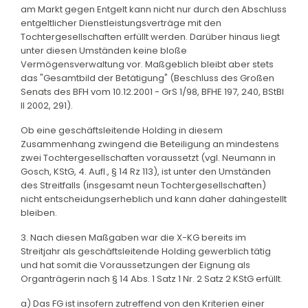
am Markt gegen Entgelt kann nicht nur durch den Abschluss
entgeltlicher Dienstleistungsverträge mit den
Tochtergesellschaften erfüllt werden. Darüber hinaus liegt
unter diesen Umständen keine bloße
Vermögensverwaltung vor. Maßgeblich bleibt aber stets
das "Gesamtbild der Betätigung" (Beschluss des Großen
Senats des BFH vom 10.12.2001 - GrS 1/98, BFHE 197, 240, BStBl
II 2002, 291).
Ob eine geschäftsleitende Holding in diesem
Zusammenhang zwingend die Beteiligung an mindestens
zwei Tochtergesellschaften voraussetzt (vgl. Neumann in
Gosch, KStG, 4. Aufl., § 14 Rz 113), ist unter den Umständen
des Streitfalls (insgesamt neun Tochtergesellschaften)
nicht entscheidungserheblich und kann daher dahingestellt
bleiben.
3. Nach diesen Maßgaben war die X-KG bereits im
Streitjahr als geschäftsleitende Holding gewerblich tätig
und hat somit die Voraussetzungen der Eignung als
Organträgerin nach § 14 Abs. 1 Satz 1 Nr. 2 Satz 2 KStG erfüllt.
a) Das FG ist insofern zutreffend von den Kriterien einer