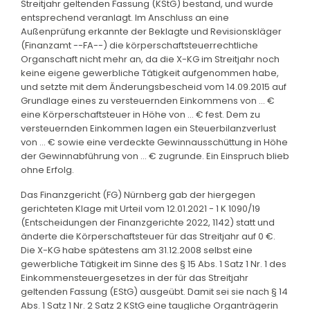
Streitjahr geltenden Fassung (KStG) bestand, und wurde
entsprechend veranlagt. Im Anschluss an eine
Außenprüfung erkannte der Beklagte und Revisionskläger
(Finanzamt --FA--) die körperschaftsteuerrechtliche
Organschaft nicht mehr an, da die X-KG im Streitjahr noch
keine eigene gewerbliche Tätigkeit aufgenommen habe,
und setzte mit dem Änderungsbescheid vom 14.09.2015 auf
Grundlage eines zu versteuernden Einkommens von ... €
eine Körperschaftsteuer in Höhe von ... € fest. Dem zu
versteuernden Einkommen lagen ein Steuerbilanzverlust
von ... € sowie eine verdeckte Gewinnausschüttung in Höhe
der Gewinnabführung von ... € zugrunde. Ein Einspruch blieb
ohne Erfolg.
Das Finanzgericht (FG) Nürnberg gab der hiergegen
gerichteten Klage mit Urteil vom 12.01.2021 - 1 K 1090/19
(Entscheidungen der Finanzgerichte 2022, 1142) statt und
änderte die Körperschaftsteuer für das Streitjahr auf 0 €.
Die X-KG habe spätestens am 31.12.2008 selbst eine
gewerbliche Tätigkeit im Sinne des § 15 Abs. 1 Satz 1 Nr. 1 des
Einkommensteuergesetzes in der für das Streitjahr
geltenden Fassung (EStG) ausgeübt. Damit sei sie nach § 14
Abs. 1 Satz 1 Nr. 2 Satz 2 KStG eine taugliche Organträgerin