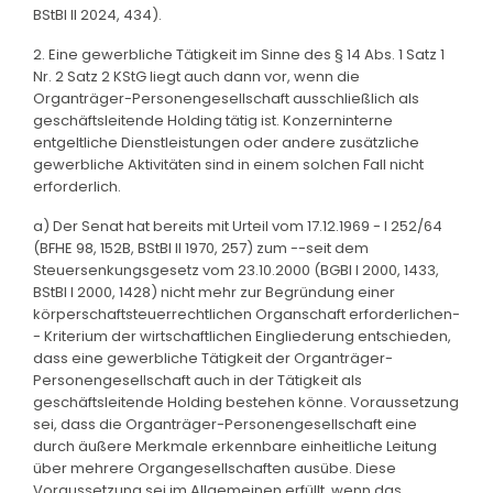
BStBl II 2024, 434).
2. Eine gewerbliche Tätigkeit im Sinne des § 14 Abs. 1 Satz 1
Nr. 2 Satz 2 KStG liegt auch dann vor, wenn die
Organträger-Personengesellschaft ausschließlich als
geschäftsleitende Holding tätig ist. Konzerninterne
entgeltliche Dienstleistungen oder andere zusätzliche
gewerbliche Aktivitäten sind in einem solchen Fall nicht
erforderlich.
a) Der Senat hat bereits mit Urteil vom 17.12.1969 - I 252/64
(BFHE 98, 152B, BStBl II 1970, 257) zum --seit dem
Steuersenkungsgesetz vom 23.10.2000 (BGBl I 2000, 1433,
BStBl I 2000, 1428) nicht mehr zur Begründung einer
körperschaftsteuerrechtlichen Organschaft erforderlichen-
- Kriterium der wirtschaftlichen Eingliederung entschieden,
dass eine gewerbliche Tätigkeit der Organträger-
Personengesellschaft auch in der Tätigkeit als
geschäftsleitende Holding bestehen könne. Voraussetzung
sei, dass die Organträger-Personengesellschaft eine
durch äußere Merkmale erkennbare einheitliche Leitung
über mehrere Organgesellschaften ausübe. Diese
Voraussetzung sei im Allgemeinen erfüllt, wenn das