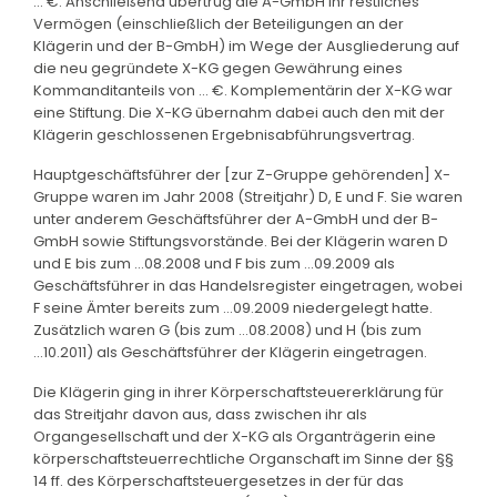
... €. Anschließend übertrug die A-GmbH ihr restliches
Vermögen (einschließlich der Beteiligungen an der
Klägerin und der B-GmbH) im Wege der Ausgliederung auf
die neu gegründete X-KG gegen Gewährung eines
Kommanditanteils von ... €. Komplementärin der X-KG war
eine Stiftung. Die X-KG übernahm dabei auch den mit der
Klägerin geschlossenen Ergebnisabführungsvertrag.
Hauptgeschäftsführer der [zur Z-Gruppe gehörenden] X-
Gruppe waren im Jahr 2008 (Streitjahr) D, E und F. Sie waren
unter anderem Geschäftsführer der A-GmbH und der B-
GmbH sowie Stiftungsvorstände. Bei der Klägerin waren D
und E bis zum ...08.2008 und F bis zum ...09.2009 als
Geschäftsführer in das Handelsregister eingetragen, wobei
F seine Ämter bereits zum ...09.2009 niedergelegt hatte.
Zusätzlich waren G (bis zum ...08.2008) und H (bis zum
...10.2011) als Geschäftsführer der Klägerin eingetragen.
Die Klägerin ging in ihrer Körperschaftsteuererklärung für
das Streitjahr davon aus, dass zwischen ihr als
Organgesellschaft und der X-KG als Organträgerin eine
körperschaftsteuerrechtliche Organschaft im Sinne der §§
14 ff. des Körperschaftsteuergesetzes in der für das