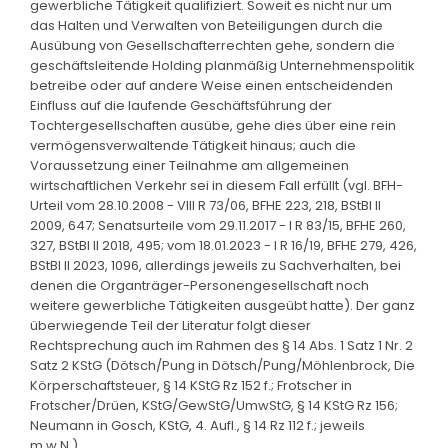
gewerbliche Tätigkeit qualifiziert. Soweit es nicht nur um
das Halten und Verwalten von Beteiligungen durch die
Ausübung von Gesellschafterrechten gehe, sondern die
geschäftsleitende Holding planmäßig Unternehmenspolitik
betreibe oder auf andere Weise einen entscheidenden
Einfluss auf die laufende Geschäftsführung der
Tochtergesellschaften ausübe, gehe dies über eine rein
vermögensverwaltende Tätigkeit hinaus; auch die
Voraussetzung einer Teilnahme am allgemeinen
wirtschaftlichen Verkehr sei in diesem Fall erfüllt (vgl. BFH-
Urteil vom 28.10.2008 - VIII R 73/06, BFHE 223, 218, BStBl II
2009, 647; Senatsurteile vom 29.11.2017 - I R 83/15, BFHE 260,
327, BStBl II 2018, 495; vom 18.01.2023 - I R 16/19, BFHE 279, 426,
BStBl II 2023, 1096, allerdings jeweils zu Sachverhalten, bei
denen die Organträger-Personengesellschaft noch
weitere gewerbliche Tätigkeiten ausgeübt hatte). Der ganz
überwiegende Teil der Literatur folgt dieser
Rechtsprechung auch im Rahmen des § 14 Abs. 1 Satz 1 Nr. 2
Satz 2 KStG (Dötsch/Pung in Dötsch/Pung/Möhlenbrock, Die
Körperschaftsteuer, § 14 KStG Rz 152 f.; Frotscher in
Frotscher/Drüen, KStG/GewStG/UmwStG, § 14 KStG Rz 156;
Neumann in Gosch, KStG, 4. Aufl., § 14 Rz 112 f.; jeweils
m.w.N.).