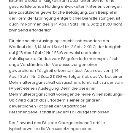
EStG. Eine solche Tätigkeit kann auch unter den für eine
geschäftsleitende Holding entwickelten Kriterien vorliegen.
Eine zusätzliche gewerbliche Betätigung, zum Beispiel in
der Form der Erbringung entgeltlicher Dienstleistungen, ist
auch im Rahmen des § 14 Abs. 1 Satz 1 Nr. 2 Satz 2 KStG nicht
zwingend erforderlich.
Für eine solche Auslegung spricht insbesondere der
Wortlaut des § 14 Abs. 1 Satz 1 Nr. 2 Satz 2 KStG, der lediglich
auf § 15 Abs. 1 Satz 1 Nr. 1 EStG verweist und keine
Anhaltspunkte für das vom FA geforderte normspezifisch
enge Verständnis der Voraussetzungen einer
gewerblichen Tätigkeit erkennen lässt. Auch das von § 14
Abs. 1 Satz 1 Nr. 2 Satz 2 KStG verfolgte Ziel, das Verbot einer
Mehrmütterorganschaft abzusichern, führt nicht zu der vom
FA vertretenen Auslegung. Denn die bei einer
Mehrmütterorganschaft vorliegende reine Willensbildungs-
GbR wird durch das Erfordernis einer originären
gewerblichen Tätigkeit der Organträger-
Personengesellschaft in jedem Fall ausgeschlossen.
Der Einwand des FA, jede Obergesellschaft erfülle
typischerweise die Voraussetzungen einer