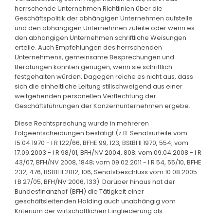
herrschende Unternehmen Richtlinien über die
Geschäftspolitik der abhängigen Unternehmen aufstelle
und den abhängigen Unternehmen zuleite oder wenn es
den abhängigen Unternehmen schriftliche Weisungen
erteile. Auch Empfehlungen des herrschenden
Unternehmens, gemeinsame Besprechungen und
Beratungen könnten genügen, wenn sie schriftlich
festgehalten würden. Dagegen reiche es nicht aus, dass
sich die einheitliche Leitung stillschweigend aus einer
weitgehenden personellen Verflechtung der
Geschäftsführungen der Konzernunternehmen ergebe.
Diese Rechtsprechung wurde in mehreren
Folgeentscheidungen bestätigt (z.B. Senatsurteile vom
15.04.1970 - I R 122/66, BFHE 99, 123, BStBl II 1970, 554; vom
17.09.2003 - I R 98/01, BFH/NV 2004, 808; vom 09.04.2008 - I R
43/07, BFH/NV 2008, 1848; vom 09.02.2011 - I R 54, 55/10, BFHE
232, 476, BStBl II 2012, 106; Senatsbeschluss vom 10.08.2005 -
I B 27/05, BFH/NV 2006, 133). Darüber hinaus hat der
Bundesfinanzhof (BFH) die Tätigkeit einer
geschäftsleitenden Holding auch unabhängig vom
Kriterium der wirtschaftlichen Eingliederung als