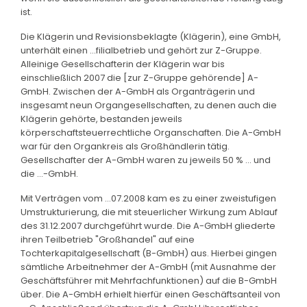
ist.
Die Klägerin und Revisionsbeklagte (Klägerin), eine GmbH,
unterhält einen ...filialbetrieb und gehört zur Z-Gruppe.
Alleinige Gesellschafterin der Klägerin war bis
einschließlich 2007 die [zur Z-Gruppe gehörende] A-
GmbH. Zwischen der A-GmbH als Organträgerin und
insgesamt neun Organgesellschaften, zu denen auch die
Klägerin gehörte, bestanden jeweils
körperschaftsteuerrechtliche Organschaften. Die A-GmbH
war für den Organkreis als Großhändlerin tätig.
Gesellschafter der A-GmbH waren zu jeweils 50 % ... und
die ...-GmbH.
Mit Verträgen vom ...07.2008 kam es zu einer zweistufigen
Umstrukturierung, die mit steuerlicher Wirkung zum Ablauf
des 31.12.2007 durchgeführt wurde. Die A-GmbH gliederte
ihren Teilbetrieb "Großhandel" auf eine
Tochterkapitalgesellschaft (B-GmbH) aus. Hierbei gingen
sämtliche Arbeitnehmer der A-GmbH (mit Ausnahme der
Geschäftsführer mit Mehrfachfunktionen) auf die B-GmbH
über. Die A-GmbH erhielt hierfür einen Geschäftsanteil von