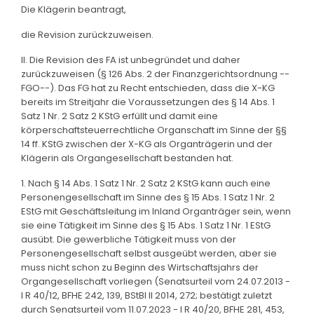
Die Klägerin beantragt,
die Revision zurückzuweisen.
II. Die Revision des FA ist unbegründet und daher
zurückzuweisen (§ 126 Abs. 2 der Finanzgerichtsordnung --
FGO--). Das FG hat zu Recht entschieden, dass die X-KG
bereits im Streitjahr die Voraussetzungen des § 14 Abs. 1
Satz 1 Nr. 2 Satz 2 KStG erfüllt und damit eine
körperschaftsteuerrechtliche Organschaft im Sinne der §§
14 ff. KStG zwischen der X-KG als Organträgerin und der
Klägerin als Organgesellschaft bestanden hat.
1. Nach § 14 Abs. 1 Satz 1 Nr. 2 Satz 2 KStG kann auch eine
Personengesellschaft im Sinne des § 15 Abs. 1 Satz 1 Nr. 2
EStG mit Geschäftsleitung im Inland Organträger sein, wenn
sie eine Tätigkeit im Sinne des § 15 Abs. 1 Satz 1 Nr. 1 EStG
ausübt. Die gewerbliche Tätigkeit muss von der
Personengesellschaft selbst ausgeübt werden, aber sie
muss nicht schon zu Beginn des Wirtschaftsjahrs der
Organgesellschaft vorliegen (Senatsurteil vom 24.07.2013 -
I R 40/12, BFHE 242, 139, BStBl II 2014, 272; bestätigt zuletzt
durch Senatsurteil vom 11.07.2023 - I R 40/20, BFHE 281, 453,