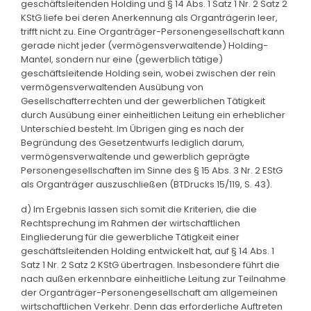
geschäftsleitenden Holding und § 14 Abs. 1 Satz 1 Nr. 2 Satz 2
KStG liefe bei deren Anerkennung als Organträgerin leer,
trifft nicht zu. Eine Organträger-Personengesellschaft kann
gerade nicht jeder (vermögensverwaltende) Holding-
Mantel, sondern nur eine (gewerblich tätige)
geschäftsleitende Holding sein, wobei zwischen der rein
vermögensverwaltenden Ausübung von
Gesellschafterrechten und der gewerblichen Tätigkeit
durch Ausübung einer einheitlichen Leitung ein erheblicher
Unterschied besteht. Im Übrigen ging es nach der
Begründung des Gesetzentwurfs lediglich darum,
vermögensverwaltende und gewerblich geprägte
Personengesellschaften im Sinne des § 15 Abs. 3 Nr. 2 EStG
als Organträger auszuschließen (BTDrucks 15/119, S. 43).
d) Im Ergebnis lassen sich somit die Kriterien, die die
Rechtsprechung im Rahmen der wirtschaftlichen
Eingliederung für die gewerbliche Tätigkeit einer
geschäftsleitenden Holding entwickelt hat, auf § 14 Abs. 1
Satz 1 Nr. 2 Satz 2 KStG übertragen. Insbesondere führt die
nach außen erkennbare einheitliche Leitung zur Teilnahme
der Organträger-Personengesellschaft am allgemeinen
wirtschaftlichen Verkehr. Denn das erforderliche Auftreten