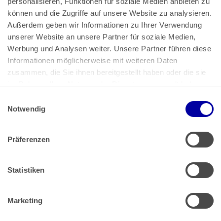
personalisieren, Funktionen für soziale Medien anbieten zu 
können und die Zugriffe auf unsere Website zu analysieren. 
Außerdem geben wir Informationen zu Ihrer Verwendung 
unserer Website an unsere Partner für soziale Medien, 
Bundeskanzlerplatz 2
Werbung und Analysen weiter. Unsere Partner führen diese 
53113 Bonn
Informationen möglicherweise mit weiteren Daten 
zusammen, die Sie ihnen bereitgestellt haben oder die sie 
Pressemitteilungen
AGB
|
im Rahmen Ihrer Nutzung der Dienste gesammelt haben.
Impressum
Datenschutz
|
Einwilligungsauswahl
Impressum
 | 
Datenschutz
Notwendig
Präferenzen
Zahlung & Versand
Rücksendungen/Widerrufsbelehrung
Muster Widerrufsformular (PDF)
Statistiken
Remissionsbedingungen für den Handel
Kündigungsformular
Marketing
Barrierefreiheit