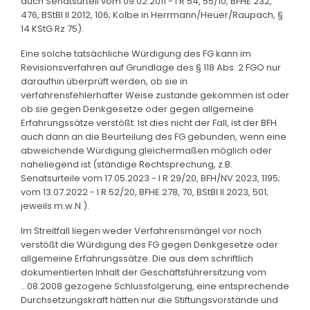
auch Senatsurteil vom 09.02.2011 - I R 54, 55/10, BFHE 232,
476, BStBl II 2012, 106; Kolbe in Herrmann/Heuer/Raupach, §
14 KStG Rz 75).
Eine solche tatsächliche Würdigung des FG kann im
Revisionsverfahren auf Grundlage des § 118 Abs. 2 FGO nur
daraufhin überprüft werden, ob sie in
verfahrensfehlerhafter Weise zustande gekommen ist oder
ob sie gegen Denkgesetze oder gegen allgemeine
Erfahrungssätze verstößt. Ist dies nicht der Fall, ist der BFH
auch dann an die Beurteilung des FG gebunden, wenn eine
abweichende Würdigung gleichermaßen möglich oder
naheliegend ist (ständige Rechtsprechung, z.B.
Senatsurteile vom 17.05.2023 - I R 29/20, BFH/NV 2023, 1195;
vom 13.07.2022 - I R 52/20, BFHE 278, 70, BStBl II 2023, 501;
jeweils m.w.N.).
Im Streitfall liegen weder Verfahrensmängel vor noch
verstößt die Würdigung des FG gegen Denkgesetze oder
allgemeine Erfahrungssätze. Die aus dem schriftlich
dokumentierten Inhalt der Geschäftsführersitzung vom
...08.2008 gezogene Schlussfolgerung, eine entsprechende
Durchsetzungskraft hätten nur die Stiftungsvorstände und