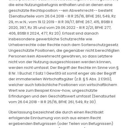
die eine Nutzungsbefugnis enthalten und an denen eine
geschützte Rechtsposition --ein Abwehrrecht-- besteht
(Senatsurteile vom 26.04.2018 - III R 25/16, BFHE 261, 549, Rz
29, m.w.N.; vom 19.12.2019 - III R 39/17, BFHE 267, 415, BStBl II
2020, 397, Rz 35 und vom 29.06.2022 - III R 2/21, BFHE 277,
406, BStBl II 2024, 477, Rz 20). Erfasst sind danach
insbesondere gewerbliche Schutzrechte wie
Urheberrechte oder Rechte nach dem Sortenschutzgesetz.
Ungeschützte Positionen, die gegenüber nicht berechtigten
Personen kein Abwehrrecht gewähren, so dass Letztere
nicht von der Nutzung ausgeschlossen werden können,
werden nicht umfasst. Der Begriff der Rechte im Sinne von §
8 Nr. 1 Buchst. f Satz 1 GewStG ist somit enger als der Begriff
der immateriellen Wirtschaftsgüter (z.B. § 5 Abs. 2 EStG),
welcher auch tatsächliche Positionen von wirtschaftlichem
Wert wie zum Beispiel Know-how, ungeschützte
Erfindungen und den Geschäftswert umfasst (Senatsurteil
vom 26.04.2018 - III R 25/16, BFHE 261, 549, Rz 30).
Überlassung bezeichnet die durch einen Rechtsakt
erfolgende Einräumung von sich aus einem Recht
ergebenden Befugnissen (oder Teilen von Befugnissen)