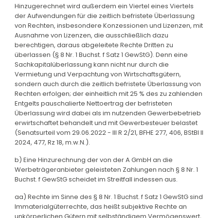
Hinzugerechnet wird außerdem ein Viertel eines Viertels
der Aufwendungen für die zeitlich befristete Überlassung
von Rechten, insbesondere Konzessionen und Lizenzen, mit
Ausnahme von Lizenzen, die ausschließlich dazu
berechtigen, daraus abgeleitete Rechte Dritten zu
überlassen (§ 8 Nr. 1 Buchst. f Satz 1 GewStG). Denn eine
Sachkapitalüberlassung kann nicht nur durch die
Vermietung und Verpachtung von Wirtschaftsgütern,
sondern auch durch die zeitlich befristete Überlassung von
Rechten erfolgen; der einheitlich mit 25 % des zu zahlenden
Entgelts pauschalierte Nettoertrag der befristeten
Überlassung wird dabei als im nutzenden Gewerbebetrieb
erwirtschaftet behandelt und mit Gewerbesteuer belastet
(Senatsurteil vom 29.06.2022 - III R 2/21, BFHE 277, 406, BStBl II
2024, 477, Rz 18, m.w.N.).
b) Eine Hinzurechnung der von der A GmbH an die
Werbeträgeranbieter geleisteten Zahlungen nach § 8 Nr. 1
Buchst. f GewStG scheidet im Streitfall indessen aus.
aa) Rechte im Sinne des § 8 Nr. 1 Buchst. f Satz 1 GewStG sind
Immaterialgüterrechte, das heißt subjektive Rechte an
unkörperlichen Gütern mit selbständigem Vermögenswert,