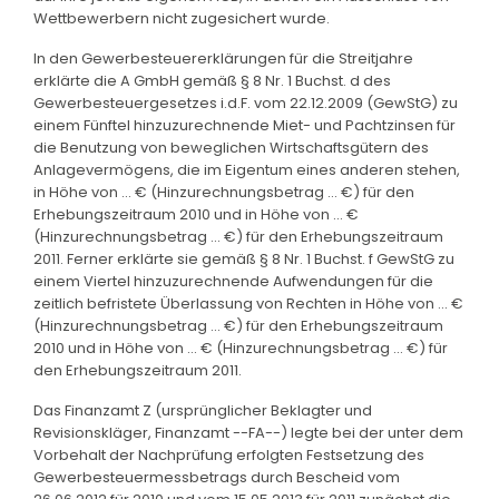
Wettbewerbern nicht zugesichert wurde.
In den Gewerbesteuererklärungen für die Streitjahre
erklärte die A GmbH gemäß § 8 Nr. 1 Buchst. d des
Gewerbesteuergesetzes i.d.F. vom 22.12.2009 (GewStG) zu
einem Fünftel hinzuzurechnende Miet- und Pachtzinsen für
die Benutzung von beweglichen Wirtschaftsgütern des
Anlagevermögens, die im Eigentum eines anderen stehen,
in Höhe von ... € (Hinzurechnungsbetrag ... €) für den
Erhebungszeitraum 2010 und in Höhe von ... €
(Hinzurechnungsbetrag ... €) für den Erhebungszeitraum
2011. Ferner erklärte sie gemäß § 8 Nr. 1 Buchst. f GewStG zu
einem Viertel hinzuzurechnende Aufwendungen für die
zeitlich befristete Überlassung von Rechten in Höhe von ... €
(Hinzurechnungsbetrag ... €) für den Erhebungszeitraum
2010 und in Höhe von ... € (Hinzurechnungsbetrag ... €) für
den Erhebungszeitraum 2011.
Das Finanzamt Z (ursprünglicher Beklagter und
Revisionskläger, Finanzamt --FA--) legte bei der unter dem
Vorbehalt der Nachprüfung erfolgten Festsetzung des
Gewerbesteuermessbetrags durch Bescheid vom