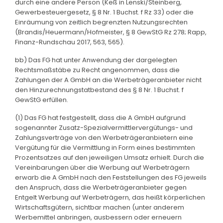
durch eine andere Person (Keß in Lenski/Steinberg,
Gewerbesteuergesetz, § 8 Nr. 1 Buchst. f Rz 33) oder die
Einräumung von zeitlich begrenzten Nutzungsrechten
(Brandis/Heuermann/Hofmeister, § 8 GewStG Rz 278; Rapp,
Finanz-Rundschau 2017, 563, 565).
bb) Das FG hat unter Anwendung der dargelegten
Rechtsmaßstäbe zu Recht angenommen, dass die
Zahlungen der A GmbH an die Werbeträgeranbieter nicht
den Hinzurechnungstatbestand des § 8 Nr. 1 Buchst. f
GewStG erfüllen.
(1) Das FG hat festgestellt, dass die A GmbH aufgrund
sogenannter Zusatz-Spezialvermittlervergütungs- und
Zahlungsverträge von den Werbeträgeranbietern eine
Vergütung für die Vermittlung in Form eines bestimmten
Prozentsatzes auf den jeweiligen Umsatz erhielt. Durch die
Vereinbarungen über die Werbung auf Werbeträgern
erwarb die A GmbH nach den Feststellungen des FG jeweils
den Anspruch, dass die Werbeträgeranbieter gegen
Entgelt Werbung auf Werbeträgern, das heißt körperlichen
Wirtschaftsgütern, sichtbar machen (unter anderem
Werbemittel anbringen, ausbessern oder erneuern