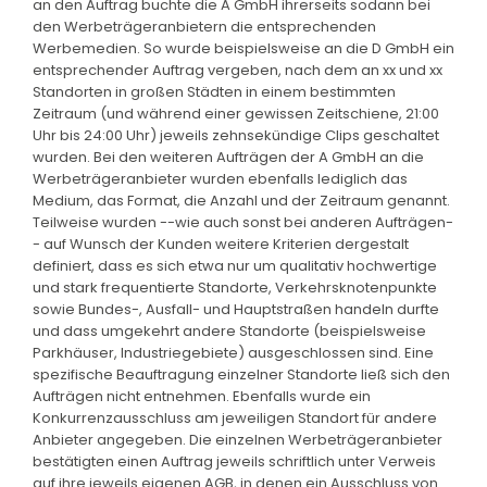
an den Auftrag buchte die A GmbH ihrerseits sodann bei
den Werbeträgeranbietern die entsprechenden
Werbemedien. So wurde beispielsweise an die D GmbH ein
entsprechender Auftrag vergeben, nach dem an xx und xx
Standorten in großen Städten in einem bestimmten
Zeitraum (und während einer gewissen Zeitschiene, 21:00
Uhr bis 24:00 Uhr) jeweils zehnsekündige Clips geschaltet
wurden. Bei den weiteren Aufträgen der A GmbH an die
Werbeträgeranbieter wurden ebenfalls lediglich das
Medium, das Format, die Anzahl und der Zeitraum genannt.
Teilweise wurden --wie auch sonst bei anderen Aufträgen-
- auf Wunsch der Kunden weitere Kriterien dergestalt
definiert, dass es sich etwa nur um qualitativ hochwertige
und stark frequentierte Standorte, Verkehrsknotenpunkte
sowie Bundes-, Ausfall- und Hauptstraßen handeln durfte
und dass umgekehrt andere Standorte (beispielsweise
Parkhäuser, Industriegebiete) ausgeschlossen sind. Eine
spezifische Beauftragung einzelner Standorte ließ sich den
Aufträgen nicht entnehmen. Ebenfalls wurde ein
Konkurrenzausschluss am jeweiligen Standort für andere
Anbieter angegeben. Die einzelnen Werbeträgeranbieter
bestätigten einen Auftrag jeweils schriftlich unter Verweis
auf ihre jeweils eigenen AGB, in denen ein Ausschluss von