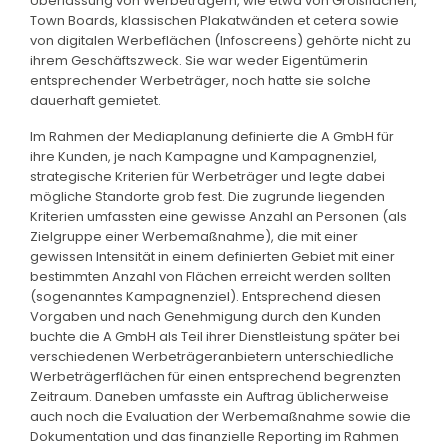
Überlassung von Werbeträgern, wie etwa von Großflächen,
Town Boards, klassischen Plakatwänden et cetera sowie
von digitalen Werbeflächen (Infoscreens) gehörte nicht zu
ihrem Geschäftszweck. Sie war weder Eigentümerin
entsprechender Werbeträger, noch hatte sie solche
dauerhaft gemietet.
Im Rahmen der Mediaplanung definierte die A GmbH für
ihre Kunden, je nach Kampagne und Kampagnenziel,
strategische Kriterien für Werbeträger und legte dabei
mögliche Standorte grob fest. Die zugrunde liegenden
Kriterien umfassten eine gewisse Anzahl an Personen (als
Zielgruppe einer Werbemaßnahme), die mit einer
gewissen Intensität in einem definierten Gebiet mit einer
bestimmten Anzahl von Flächen erreicht werden sollten
(sogenanntes Kampagnenziel). Entsprechend diesen
Vorgaben und nach Genehmigung durch den Kunden
buchte die A GmbH als Teil ihrer Dienstleistung später bei
verschiedenen Werbeträgeranbietern unterschiedliche
Werbeträgerflächen für einen entsprechend begrenzten
Zeitraum. Daneben umfasste ein Auftrag üblicherweise
auch noch die Evaluation der Werbemaßnahme sowie die
Dokumentation und das finanzielle Reporting im Rahmen