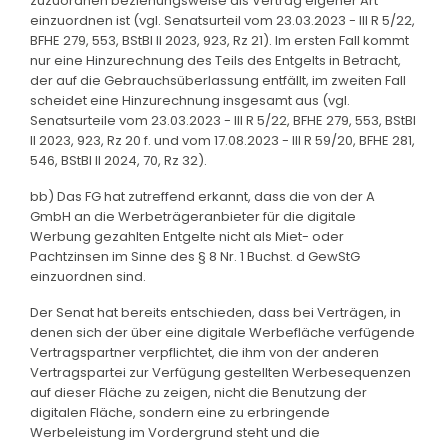
zuzuordnen beziehungsweise als Vertrag eigener Art
einzuordnen ist (vgl. Senatsurteil vom 23.03.2023 - III R 5/22,
BFHE 279, 553, BStBl II 2023, 923, Rz 21). Im ersten Fall kommt
nur eine Hinzurechnung des Teils des Entgelts in Betracht,
der auf die Gebrauchsüberlassung entfällt, im zweiten Fall
scheidet eine Hinzurechnung insgesamt aus (vgl.
Senatsurteile vom 23.03.2023 - III R 5/22, BFHE 279, 553, BStBl
II 2023, 923, Rz 20 f. und vom 17.08.2023 - III R 59/20, BFHE 281,
546, BStBl II 2024, 70, Rz 32).
bb) Das FG hat zutreffend erkannt, dass die von der A
GmbH an die Werbeträgeranbieter für die digitale
Werbung gezahlten Entgelte nicht als Miet- oder
Pachtzinsen im Sinne des § 8 Nr. 1 Buchst. d GewStG
einzuordnen sind.
Der Senat hat bereits entschieden, dass bei Verträgen, in
denen sich der über eine digitale Werbefläche verfügende
Vertragspartner verpflichtet, die ihm von der anderen
Vertragspartei zur Verfügung gestellten Werbesequenzen
auf dieser Fläche zu zeigen, nicht die Benutzung der
digitalen Fläche, sondern eine zu erbringende
Werbeleistung im Vordergrund steht und die