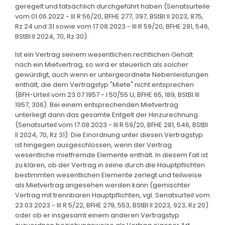
geregelt und tatsächlich durchgeführt haben (Senatsurteile
vom 01.06.2022 - III R 56/20, BFHE 277, 397, BStBl II 2023, 875,
Rz 24 und 31 sowie vom 17.08.2023 - III R 59/20, BFHE 281, 546,
BStBl II 2024, 70, Rz 30).
Ist ein Vertrag seinem wesentlichen rechtlichen Gehalt
nach ein Mietvertrag, so wird er steuerlich als solcher
gewürdigt, auch wenn er untergeordnete Nebenleistungen
enthält, die dem Vertragstyp "Miete" nicht entsprechen
(BFH-Urteil vom 23.07.1957 - I 50/55 U, BFHE 65, 189, BStBl III
1957, 306). Bei einem entsprechenden Mietvertrag
unterliegt dann das gesamte Entgelt der Hinzurechnung
(Senatsurteil vom 17.08.2023 - III R 59/20, BFHE 281, 546, BStBl
II 2024, 70, Rz 31). Die Einordnung unter diesen Vertragstyp
ist hingegen ausgeschlossen, wenn der Vertrag
wesentliche mietfremde Elemente enthält. In diesem Fall ist
zu klären, ob der Vertrag in seine durch die Hauptpflichten
bestimmten wesentlichen Elemente zerlegt und teilweise
als Mietvertrag angesehen werden kann (gemischter
Vertrag mit trennbaren Hauptpflichten, vgl. Senatsurteil vom
23.03.2023 - III R 5/22, BFHE 279, 553, BStBl II 2023, 923, Rz 20)
oder ob er insgesamt einem anderen Vertragstyp