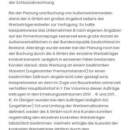
der Schlussabrechnung.
Bei der Planung und Buchung von Außenwerbemedien
stand der A GmbH ein großes Angebot seitens der
Werbeträgeranbieter zur Verfügung. So hatte
beispielsweise das Unternehmen B nach eigenen Angaben
auf der Firmenhomepage seinerzeit eine große Anzahl an
Außenwerbeflächen in der Bundesrepublik Deutschland im
Bestand. Allerdings wurde weder bei der Planung noch bei
der Buchung durch die A GmbH der einzelne Werbeträger
konkret benannt. Lediglich in einzelnen Fällen bestanden
Kunden darauf, dass Werbung an einem bestimmten
Standort (sogenannter Premiumstandort) für einen
bestimmten Zeitraum angebracht oder gezeigt wird,
beispielsweise an dem im Zuge von Bauarbeiten seinerzeit
verhüllten Hauptbahnhof in Y. Die Volumina dieser Aufträge
betrugen in den Erhebungszeiträumen 2010 ... € und 2011 ...
€. Im Übrigen wurden bei den Aufträgen lediglich Art,
(ungefährer) Ort und Umfang der Werbemaßnahme
definiert; weder die A GmbH noch ihre Kunden konnten
regelmäßig den einzelnen konkreten Werbeträger
tatsächlich bestimmen. Vielmehr erfolgte die Auswahl der
konkreten Werbeträger letztlich durch den