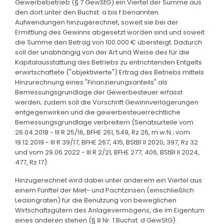
Gewerbebetrieb (§ 7 GewStG) ein Viertel der Summe aus
den dort unter den Buchst. a bis f benannten
Aufwendungen hinzugerechnet, soweit sie bei der
Ermittlung des Gewinns abgesetzt worden sind und soweit
die Summe den Betrag von 100.000 € übersteigt. Dadurch
soll der unabhängig von der Art und Weise des für die
Kapitalausstattung des Betriebs zu entrichtenden Entgelts
erwirtschaftete ("objektivierte") Ertrag des Betriebs mittels
Hinzurechnung eines "Finanzierungsanteils" als
Bemessungsgrundlage der Gewerbesteuer erfasst
werden; zudem soll die Vorschrift Gewinnverlagerungen
entgegenwirken und die gewerbesteuerrechtliche
Bemessungsgrundlage verbreitern (Senatsurteile vom
26.04.2018 - III R 25/16, BFHE 261, 549, Rz 26, m.w.N.; vom
19.12.2019 - III R 39/17, BFHE 267, 415, BStBl II 2020, 397, Rz 32
und vom 29.06.2022 - III R 2/21, BFHE 277, 406, BStBl II 2024,
477, Rz 17).
Hinzugerechnet wird dabei unter anderem ein Viertel aus
einem Fünftel der Miet- und Pachtzinsen (einschließlich
Leasingraten) für die Benutzung von beweglichen
Wirtschaftsgütern des Anlagevermögens, die im Eigentum
eines anderen stehen (§ 8 Nr. 1 Buchst. d GewStG).