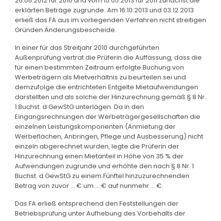
26.06.2012 für 2010 und vom 15.05.2013 für 2011 zunächst die
erklärten Beträge zugrunde. Am 16.10.2013 und 03.12.2013
erließ das FA aus im vorliegenden Verfahren nicht streitigen
Gründen Änderungsbescheide.
In einer für das Streitjahr 2010 durchgeführten
Außenprüfung vertrat die Prüferin die Auffassung, dass die
für einen bestimmten Zeitraum erfolgte Buchung von
Werbeträgern als Mietverhältnis zu beurteilen sei und
demzufolge die entrichteten Entgelte Mietaufwendungen
darstellten und als solche der Hinzurechnung gemäß § 8 Nr.
1 Buchst. d GewStG unterlägen. Da in den
Eingangsrechnungen der Werbeträgergesellschaften die
einzelnen Leistungskomponenten (Anmietung der
Werbeflächen, Anbringen, Pflege und Ausbesserung) nicht
einzeln abgerechnet wurden, legte die Prüferin der
Hinzurechnung einen Mietanteil in Höhe von 35 % der
Aufwendungen zugrunde und erhöhte den nach § 8 Nr. 1
Buchst. d GewStG zu einem Fünftel hinzuzurechnenden
Betrag von zuvor ... € um ... € auf nunmehr ... €.
Das FA erließ entsprechend den Feststellungen der
Betriebsprüfung unter Aufhebung des Vorbehalts der