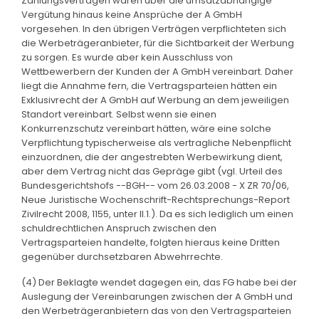
Zahlungsverträgen waren über die umsatzabhängige
Vergütung hinaus keine Ansprüche der A GmbH
vorgesehen. In den übrigen Verträgen verpflichteten sich
die Werbeträgeranbieter, für die Sichtbarkeit der Werbung
zu sorgen. Es wurde aber kein Ausschluss von
Wettbewerbern der Kunden der A GmbH vereinbart. Daher
liegt die Annahme fern, die Vertragsparteien hätten ein
Exklusivrecht der A GmbH auf Werbung an dem jeweiligen
Standort vereinbart. Selbst wenn sie einen
Konkurrenzschutz vereinbart hätten, wäre eine solche
Verpflichtung typischerweise als vertragliche Nebenpflicht
einzuordnen, die der angestrebten Werbewirkung dient,
aber dem Vertrag nicht das Gepräge gibt (vgl. Urteil des
Bundesgerichtshofs --BGH-- vom 26.03.2008 - X ZR 70/06,
Neue Juristische Wochenschrift-Rechtsprechungs-Report
Zivilrecht 2008, 1155, unter II.1.). Da es sich lediglich um einen
schuldrechtlichen Anspruch zwischen den
Vertragsparteien handelte, folgten hieraus keine Dritten
gegenüber durchsetzbaren Abwehrrechte.
(4) Der Beklagte wendet dagegen ein, das FG habe bei der
Auslegung der Vereinbarungen zwischen der A GmbH und
den Werbeträgeranbietern das von den Vertragsparteien