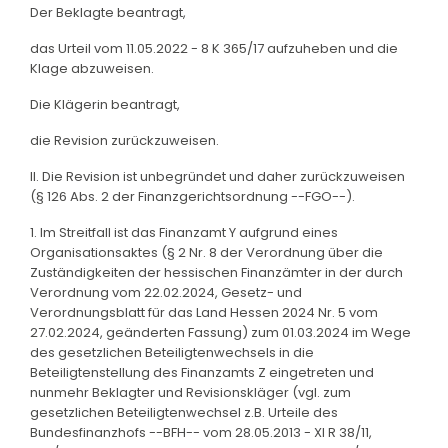
Der Beklagte beantragt,
das Urteil vom 11.05.2022 - 8 K 365/17 aufzuheben und die
Klage abzuweisen.
Die Klägerin beantragt,
die Revision zurückzuweisen.
II. Die Revision ist unbegründet und daher zurückzuweisen
(§ 126 Abs. 2 der Finanzgerichtsordnung --FGO--).
1. Im Streitfall ist das Finanzamt Y aufgrund eines
Organisationsaktes (§ 2 Nr. 8 der Verordnung über die
Zuständigkeiten der hessischen Finanzämter in der durch
Verordnung vom 22.02.2024, Gesetz- und
Verordnungsblatt für das Land Hessen 2024 Nr. 5 vom
27.02.2024, geänderten Fassung) zum 01.03.2024 im Wege
des gesetzlichen Beteiligtenwechsels in die
Beteiligtenstellung des Finanzamts Z eingetreten und
nunmehr Beklagter und Revisionskläger (vgl. zum
gesetzlichen Beteiligtenwechsel z.B. Urteile des
Bundesfinanzhofs --BFH-- vom 28.05.2013 - XI R 38/11,