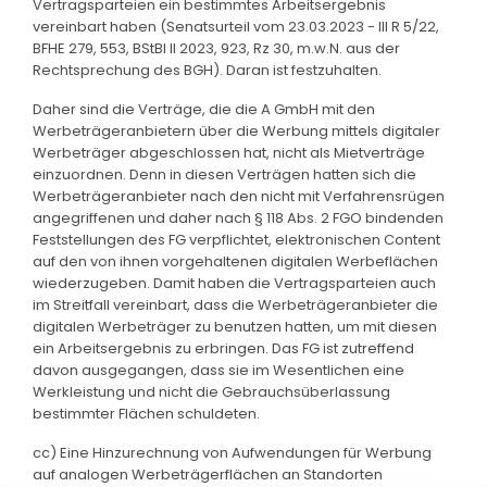
Vertragsparteien ein bestimmtes Arbeitsergebnis
vereinbart haben (Senatsurteil vom 23.03.2023 - III R 5/22,
BFHE 279, 553, BStBl II 2023, 923, Rz 30, m.w.N. aus der
Rechtsprechung des BGH). Daran ist festzuhalten.
Daher sind die Verträge, die die A GmbH mit den
Werbeträgeranbietern über die Werbung mittels digitaler
Werbeträger abgeschlossen hat, nicht als Mietverträge
einzuordnen. Denn in diesen Verträgen hatten sich die
Werbeträgeranbieter nach den nicht mit Verfahrensrügen
angegriffenen und daher nach § 118 Abs. 2 FGO bindenden
Feststellungen des FG verpflichtet, elektronischen Content
auf den von ihnen vorgehaltenen digitalen Werbeflächen
wiederzugeben. Damit haben die Vertragsparteien auch
im Streitfall vereinbart, dass die Werbeträgeranbieter die
digitalen Werbeträger zu benutzen hatten, um mit diesen
ein Arbeitsergebnis zu erbringen. Das FG ist zutreffend
davon ausgegangen, dass sie im Wesentlichen eine
Werkleistung und nicht die Gebrauchsüberlassung
bestimmter Flächen schuldeten.
cc) Eine Hinzurechnung von Aufwendungen für Werbung
auf analogen Werbeträgerflächen an Standorten