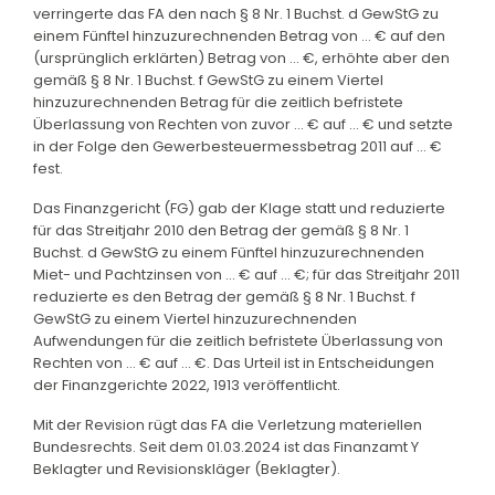
verringerte das FA den nach § 8 Nr. 1 Buchst. d GewStG zu
einem Fünftel hinzuzurechnenden Betrag von ... € auf den
(ursprünglich erklärten) Betrag von ... €, erhöhte aber den
gemäß § 8 Nr. 1 Buchst. f GewStG zu einem Viertel
hinzuzurechnenden Betrag für die zeitlich befristete
Überlassung von Rechten von zuvor ... € auf ... € und setzte
in der Folge den Gewerbesteuermessbetrag 2011 auf ... €
fest.
Das Finanzgericht (FG) gab der Klage statt und reduzierte
für das Streitjahr 2010 den Betrag der gemäß § 8 Nr. 1
Buchst. d GewStG zu einem Fünftel hinzuzurechnenden
Miet- und Pachtzinsen von ... € auf ... €; für das Streitjahr 2011
reduzierte es den Betrag der gemäß § 8 Nr. 1 Buchst. f
GewStG zu einem Viertel hinzuzurechnenden
Aufwendungen für die zeitlich befristete Überlassung von
Rechten von ... € auf ... €. Das Urteil ist in Entscheidungen
der Finanzgerichte 2022, 1913 veröffentlicht.
Mit der Revision rügt das FA die Verletzung materiellen
Bundesrechts. Seit dem 01.03.2024 ist das Finanzamt Y
Beklagter und Revisionskläger (Beklagter).