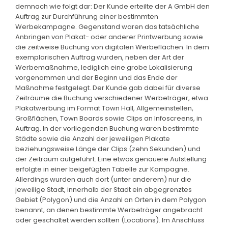
demnach wie folgt dar: Der Kunde erteilte der A GmbH den
Auftrag zur Durchführung einer bestimmten
Werbekampagne. Gegenstand waren das tatsächliche
Anbringen von Plakat- oder anderer Printwerbung sowie
die zeitweise Buchung von digitalen Werbeflächen. In dem
exemplarischen Auftrag wurden, neben der Art der
Werbemaßnahme, lediglich eine grobe Lokalisierung
vorgenommen und der Beginn und das Ende der
Maßnahme festgelegt. Der Kunde gab dabei für diverse
Zeiträume die Buchung verschiedener Werbeträger, etwa
Plakatwerbung im Format Town Hall, Allgemeinstellen,
Großflächen, Town Boards sowie Clips an Infoscreens, in
Auftrag. In der vorliegenden Buchung waren bestimmte
Städte sowie die Anzahl der jeweiligen Plakate
beziehungsweise Länge der Clips (zehn Sekunden) und
der Zeitraum aufgeführt. Eine etwas genauere Aufstellung
erfolgte in einer beigefügten Tabelle zur Kampagne.
Allerdings wurden auch dort (unter anderem) nur die
jeweilige Stadt, innerhalb der Stadt ein abgegrenztes
Gebiet (Polygon) und die Anzahl an Orten in dem Polygon
benannt, an denen bestimmte Werbeträger angebracht
oder geschaltet werden sollten (Locations). Im Anschluss