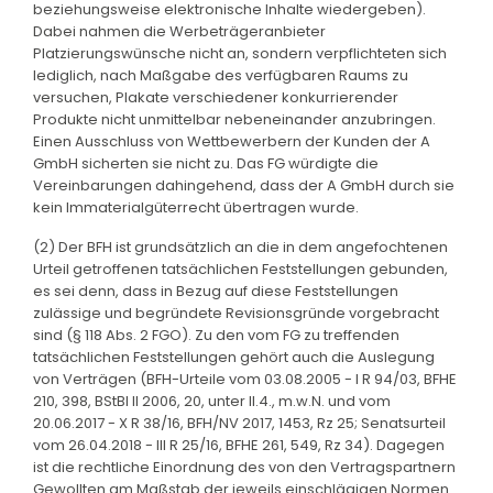
beziehungsweise elektronische Inhalte wiedergeben).
Dabei nahmen die Werbeträgeranbieter
Platzierungswünsche nicht an, sondern verpflichteten sich
lediglich, nach Maßgabe des verfügbaren Raums zu
versuchen, Plakate verschiedener konkurrierender
Produkte nicht unmittelbar nebeneinander anzubringen.
Einen Ausschluss von Wettbewerbern der Kunden der A
GmbH sicherten sie nicht zu. Das FG würdigte die
Vereinbarungen dahingehend, dass der A GmbH durch sie
kein Immaterialgüterrecht übertragen wurde.
(2) Der BFH ist grundsätzlich an die in dem angefochtenen
Urteil getroffenen tatsächlichen Feststellungen gebunden,
es sei denn, dass in Bezug auf diese Feststellungen
zulässige und begründete Revisionsgründe vorgebracht
sind (§ 118 Abs. 2 FGO). Zu den vom FG zu treffenden
tatsächlichen Feststellungen gehört auch die Auslegung
von Verträgen (BFH-Urteile vom 03.08.2005 - I R 94/03, BFHE
210, 398, BStBl II 2006, 20, unter II.4., m.w.N. und vom
20.06.2017 - X R 38/16, BFH/NV 2017, 1453, Rz 25; Senatsurteil
vom 26.04.2018 - III R 25/16, BFHE 261, 549, Rz 34). Dagegen
ist die rechtliche Einordnung des von den Vertragspartnern
Gewollten am Maßstab der jeweils einschlägigen Normen