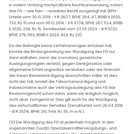
in vollem Umfang nachprüfbare Rechtsanwendung, sofern
das FG --wie hier-- revisibles Recht ausgelegt hat (BFH-
Urteile vom 30.01.2019 - II R 26/17, BFHE 264, 47, BStBl II 2020,
733, Rz 31 und vom 05.12.2019 - II R 37/18, BFHE 267, 524, BStBl
II 2020, 236, Rz 15; Senatsurteil vom 23.03.2023 - III R 5/22,
BFHE 279, 553, BStBl II 2023, 923, Rz 23).
Da der Beklagte keine Verfahrensrügen erhoben hat,
könnte die Bindungswirkung der Würdigung des FG nur
dann entfallen, wenn die Vorinstanz gesetzliche
Auslegungsregeln verletzt, gegen Denkgesetze oder
allgemeine Erfahrungssätze verstoßen oder die Grenzen
der freien Beweiswürdigung überschritten hätte. Ist dies
nicht der Fall, bindet die Tatsachenwürdigung und
insbesondere auch die Vertragsauslegung des FG das
Revisionsgericht schon dann, wenn sie lediglich möglich,
nicht aber zwingend ist. Dies gilt auch für die Würdigung
des wirtschaftlichen Gehaltes (Senatsurteil vom 26.04.2018
- III R 25/16, BFHE 261, 549, Rz 35, m.w.N.).
(3) Die Würdigung des FG ist jedenfalls möglich. In den
sogenannten Zusatz-Spezialvermittlervergütungs- und