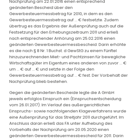
Nachprüfung am 22.01.2016 einen entsprechend
geänderten Bescheid über den
Gewerbesteuermessbetrag für 2010, in dem es den
Gewerbesteuermessbetrag auf ... € festsetzte. Zudem
übertrug es das Ergebnis der Außenprüfung auch auf die
Festsetzung für den Erhebungszeitraum 2011 und erließ
nach entsprechender Anhörung am 25.02.2016 einen
geänderten Gewerbesteuermessbescheid. Darin erhöhte
es die nach § 8 Nr. 1 Buchst. d GewStG zu einem Fünftel
hinzuzurechnenden Miet- und Pachtzinsen für bewegliche
Wirtschaftsgüter im Eigentum eines anderen von zuvor ... €
um ... € auf ... € und setzte in der Folge den
Gewerbesteuermessbetrag auf ... € fest. Der Vorbehalt der
Nachprüfung blieb bestehen.
Gegen die geänderten Bescheide legte die A GmbH
jeweils erfolglos Einspruch ein (Einspruchsentscheidung
vom 26.01.2017). Im Verlauf des außergerichtlichen
Einspruchs- sowie nachfolgenden Klageverfahrens wurde
eine Außenprüfung für das Streitjahr 2011 durchgeführt. Im
Anschluss daran erließ das FA unter Aufhebung des
Vorbehalts der Nachprüfung am 20.05.2020 einen
geänderten Gewerbesteuermessbescheid für 2011. Darin