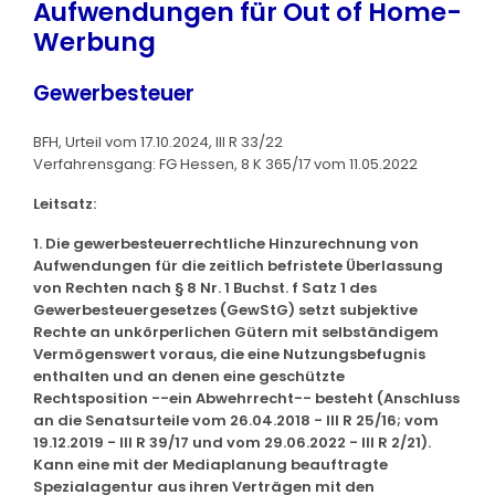
Aufwendungen für Out of Home-
Werbung
Gewerbesteuer
BFH, Urteil vom 17.10.2024, III R 33/22
Verfahrensgang: FG Hessen, 8 K 365/17 vom 11.05.2022
Leitsatz:
1. Die gewerbesteuerrechtliche Hinzurechnung von
Aufwendungen für die zeitlich befristete Überlassung
von Rechten nach § 8 Nr. 1 Buchst. f Satz 1 des
Gewerbesteuergesetzes (GewStG) setzt subjektive
Rechte an unkörperlichen Gütern mit selbständigem
Vermögenswert voraus, die eine Nutzungsbefugnis
enthalten und an denen eine geschützte
Rechtsposition --ein Abwehrrecht-- besteht (Anschluss
an die Senatsurteile vom 26.04.2018 - III R 25/16; vom
19.12.2019 - III R 39/17 und vom 29.06.2022 - III R 2/21).
Kann eine mit der Mediaplanung beauftragte
Spezialagentur aus ihren Verträgen mit den