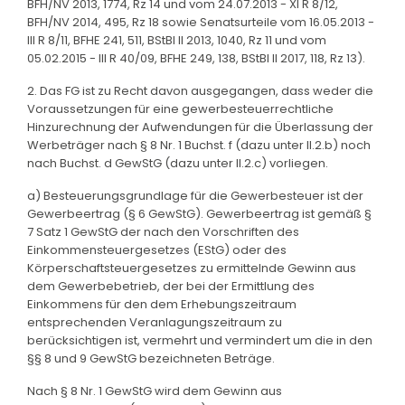
BFH/NV 2013, 1774, Rz 14 und vom 24.07.2013 - XI R 8/12,
BFH/NV 2014, 495, Rz 18 sowie Senatsurteile vom 16.05.2013 -
III R 8/11, BFHE 241, 511, BStBl II 2013, 1040, Rz 11 und vom
05.02.2015 - III R 40/09, BFHE 249, 138, BStBl II 2017, 118, Rz 13).
2. Das FG ist zu Recht davon ausgegangen, dass weder die
Voraussetzungen für eine gewerbesteuerrechtliche
Hinzurechnung der Aufwendungen für die Überlassung der
Werbeträger nach § 8 Nr. 1 Buchst. f (dazu unter II.2.b) noch
nach Buchst. d GewStG (dazu unter II.2.c) vorliegen.
a) Besteuerungsgrundlage für die Gewerbesteuer ist der
Gewerbeertrag (§ 6 GewStG). Gewerbeertrag ist gemäß §
7 Satz 1 GewStG der nach den Vorschriften des
Einkommensteuergesetzes (EStG) oder des
Körperschaftsteuergesetzes zu ermittelnde Gewinn aus
dem Gewerbebetrieb, der bei der Ermittlung des
Einkommens für den dem Erhebungszeitraum
entsprechenden Veranlagungszeitraum zu
berücksichtigen ist, vermehrt und vermindert um die in den
§§ 8 und 9 GewStG bezeichneten Beträge.
Nach § 8 Nr. 1 GewStG wird dem Gewinn aus