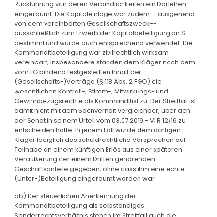
Rückführung von deren Verbindlichkeiten ein Darlehen
eingeräumt. Die Kapitaleinlage war zudem --ausgehend
von dem vereinbarten Gesellschaftszweck--
ausschließlich zum Erwerb der Kapitalbeteiligung an S
bestimmt und wurde auch entsprechend verwendet. Die
Kommanditbeteiligung war zivilrechtlich wirksam
vereinbart, insbesondere standen dem Kläger nach dem
vom FG bindend festgestellten Inhalt der
(Gesellschafts-)Verträge (§ 118 Abs. 2 FGO) die
wesentlichen Kontroll-, Stimm-, Mitwirkungs- und
Gewinnbezugsrechte als Kommanditist zu. Der Streitfall ist
damit nicht mit dem Sachverhalt vergleichbar, über den
der Senat in seinem Urteil vom 03.07.2019 - VI R 12/16 zu
entscheiden hatte. In jenem Fall wurde dem dortigen
Kläger lediglich das schuldrechtliche Versprechen auf
Teilhabe an einem künftigen Erlös aus einer späteren
Veräußerung der einem Dritten gehörenden
Geschäftsanteile gegeben, ohne dass ihm eine echte
(Unter-)Beteiligung eingeräumt worden war.
bb) Der steuerlichen Anerkennung der
Kommanditbeteiligung als selbständiges
Sonderrechtsverhältnis stehen im Streitfall auch die