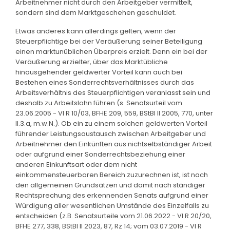
Arbeitnehmer nicht durch den Arbeitgeber vermittelt,
sondern sind dem Marktgeschehen geschuldet.
Etwas anderes kann allerdings gelten, wenn der
Steuerpflichtige bei der Veräußerung seiner Beteiligung
einen marktunüblichen Überpreis erzielt. Denn ein bei der
Veräußerung erzielter, über das Marktübliche
hinausgehender geldwerter Vorteil kann auch bei
Bestehen eines Sonderrechtsverhältnisses durch das
Arbeitsverhältnis des Steuerpflichtigen veranlasst sein und
deshalb zu Arbeitslohn führen (s. Senatsurteil vom
23.06.2005 - VI R 10/03, BFHE 209, 559, BStBl II 2005, 770, unter
II.3.a, m.w.N.). Ob ein zu einem solchen geldwerten Vorteil
führender Leistungsaustausch zwischen Arbeitgeber und
Arbeitnehmer den Einkünften aus nichtselbständiger Arbeit
oder aufgrund einer Sonderrechtsbeziehung einer
anderen Einkunftsart oder dem nicht
einkommensteuerbaren Bereich zuzurechnen ist, ist nach
den allgemeinen Grundsätzen und damit nach ständiger
Rechtsprechung des erkennenden Senats aufgrund einer
Würdigung aller wesentlichen Umstände des Einzelfalls zu
entscheiden (z.B. Senatsurteile vom 21.06.2022 - VI R 20/20,
BFHE 277, 338, BStBl II 2023, 87, Rz 14; vom 03.07.2019 - VI R