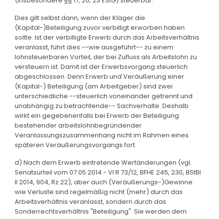
(insbesondere §§ 17, 20, 23 EStG) steuerbar.
Dies gilt selbst dann, wenn der Kläger die
(Kapital-)Beteiligung zuvor verbilligt erworben haben
sollte. Ist der verbilligte Erwerb durch das Arbeitsverhältnis
veranlasst, führt dies --wie ausgeführt-- zu einem
lohnsteuerbaren Vorteil, der bei Zufluss als Arbeitslohn zu
versteuern ist. Damit ist der Erwerbsvorgang steuerlich
abgeschlossen. Denn Erwerb und Veräußerung einer
(Kapital-) Beteiligung (am Arbeitgeber) sind zwei
unterschiedliche --steuerlich voneinander getrennt und
unabhängig zu betrachtende-- Sachverhalte. Deshalb
wirkt ein gegebenenfalls bei Erwerb der Beteiligung
bestehender arbeitslohnbegründender
Veranlassungszusammenhang nicht im Rahmen eines
späteren Veräußerungsvorgangs fort.
d) Nach dem Erwerb eintretende Wertänderungen (vgl.
Senatsurteil vom 07.05.2014 - VI R 73/12, BFHE 245, 230, BStBl
II 2014, 904, Rz 22), aber auch (Veräußerungs-)Gewinne
wie Verluste sind regelmäßig nicht (mehr) durch das
Arbeitsverhältnis veranlasst, sondern durch das
Sonderrechtsverhältnis "Beteiligung". Sie werden dem