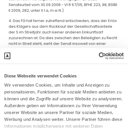
Senatsurteil vom 30.09.2008 - VI R 67/05, BFHE 223, 98, BStBl
II 2009, 282, unter II.1.a, m.w.N.).
4. Das FG hat ferner zutreffend entschieden, dass der Erlös
des Klägers aus dem Rückkauf der Gesellschaftsanteile
der S im Streitjahr auch keiner anderen Einkunftsart
zuzurechnen ist. Da dies zwischen den Beteiligten zu Recht
nicht in Streit steht, sieht der Senat insoweit von einer
weiteren Begründung ab.
Diese Webseite verwendet Cookies
Wir verwenden Cookies, um Inhalte und Anzeigen zu 
personalisieren, Funktionen für soziale Medien anbieten zu 
können und die Zugriffe auf unsere Website zu analysieren. 
Außerdem geben wir Informationen zu Ihrer Verwendung 
unserer Website an unsere Partner für soziale Medien, 
Bundeskanzlerplatz 2
Werbung und Analysen weiter. Unsere Partner führen diese 
53113 Bonn
Informationen möglicherweise mit weiteren Daten 