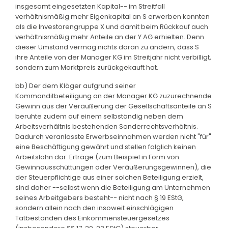
insgesamt eingesetzten Kapital-- im Streitfall
verhältnismäßig mehr Eigenkapital an S erwerben konnten
als die Investorengruppe X und damit beim Rückkauf auch
verhältnismäßig mehr Anteile an der Y AG erhielten. Denn
dieser Umstand vermag nichts daran zu ändern, dass S
ihre Anteile von der Manager KG im Streitjahr nicht verbilligt,
sondern zum Marktpreis zurückgekauft hat.
bb) Der dem Kläger aufgrund seiner
Kommanditbeteiligung an der Manager KG zuzurechnende
Gewinn aus der Veräußerung der Gesellschaftsanteile an S
beruhte zudem auf einem selbständig neben dem
Arbeitsverhältnis bestehenden Sonderrechtsverhältnis.
Dadurch veranlasste Erwerbseinnahmen werden nicht "für"
eine Beschäftigung gewährt und stellen folglich keinen
Arbeitslohn dar. Erträge (zum Beispiel in Form von
Gewinnausschüttungen oder Veräußerungsgewinnen), die
der Steuerpflichtige aus einer solchen Beteiligung erzielt,
sind daher --selbst wenn die Beteiligung am Unternehmen
seines Arbeitgebers besteht-- nicht nach § 19 EStG,
sondern allein nach den insoweit einschlägigen
Tatbeständen des Einkommensteuergesetzes