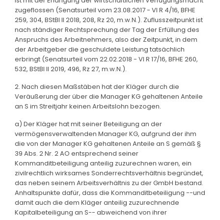
ist mit der Erlangung der wirtschaftlichen Verfügungsmacht
zugeflossen (Senatsurteil vom 23.08.2017 - VI R 4/16, BFHE
259, 304, BStBl II 2018, 208, Rz 20, m.w.N.). Zuflusszeitpunkt ist
nach ständiger Rechtsprechung der Tag der Erfüllung des
Anspruchs des Arbeitnehmers, also der Zeitpunkt, in dem
der Arbeitgeber die geschuldete Leistung tatsächlich
erbringt (Senatsurteil vom 22.02.2018 - VI R 17/16, BFHE 260,
532, BStBl II 2019, 496, Rz 27, m.w.N.).
2. Nach diesen Maßstäben hat der Kläger durch die
Veräußerung der über die Manager KG gehaltenen Anteile
an S im Streitjahr keinen Arbeitslohn bezogen.
a) Der Kläger hat mit seiner Beteiligung an der
vermögensverwaltenden Manager KG, aufgrund der ihm
die von der Manager KG gehaltenen Anteile an S gemäß §
39 Abs. 2 Nr. 2 AO entsprechend seiner
Kommanditbeteiligung anteilig zuzurechnen waren, ein
zivilrechtlich wirksames Sonderrechtsverhältnis begründet,
das neben seinem Arbeitsverhältnis zu der GmbH bestand.
Anhaltspunkte dafür, dass die Kommanditbeteiligung --und
damit auch die dem Kläger anteilig zuzurechnende
Kapitalbeteiligung an S-- abweichend von ihrer