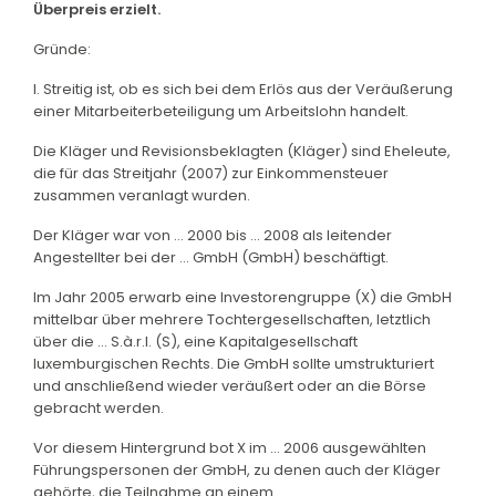
Überpreis erzielt.
Gründe:
I. Streitig ist, ob es sich bei dem Erlös aus der Veräußerung
einer Mitarbeiterbeteiligung um Arbeitslohn handelt.
Die Kläger und Revisionsbeklagten (Kläger) sind Eheleute,
die für das Streitjahr (2007) zur Einkommensteuer
zusammen veranlagt wurden.
Der Kläger war von ... 2000 bis ... 2008 als leitender
Angestellter bei der ... GmbH (GmbH) beschäftigt.
Im Jahr 2005 erwarb eine Investorengruppe (X) die GmbH
mittelbar über mehrere Tochtergesellschaften, letztlich
über die ... S.à.r.l. (S), eine Kapitalgesellschaft
luxemburgischen Rechts. Die GmbH sollte umstrukturiert
und anschließend wieder veräußert oder an die Börse
gebracht werden.
Vor diesem Hintergrund bot X im ... 2006 ausgewählten
Führungspersonen der GmbH, zu denen auch der Kläger
gehörte, die Teilnahme an einem