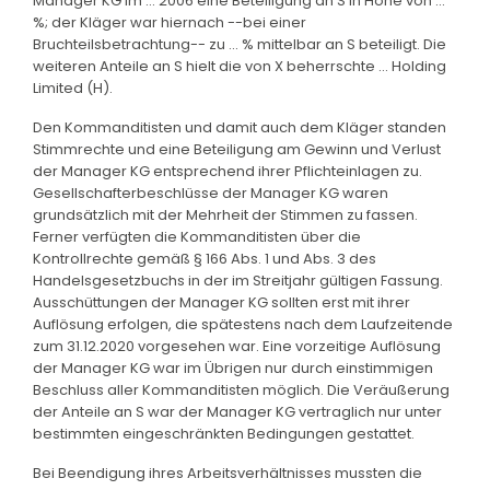
Manager KG im ... 2006 eine Beteiligung an S in Höhe von ...
%; der Kläger war hiernach --bei einer
Bruchteilsbetrachtung-- zu ... % mittelbar an S beteiligt. Die
weiteren Anteile an S hielt die von X beherrschte ... Holding
Limited (H).
Den Kommanditisten und damit auch dem Kläger standen
Stimmrechte und eine Beteiligung am Gewinn und Verlust
der Manager KG entsprechend ihrer Pflichteinlagen zu.
Gesellschafterbeschlüsse der Manager KG waren
grundsätzlich mit der Mehrheit der Stimmen zu fassen.
Ferner verfügten die Kommanditisten über die
Kontrollrechte gemäß § 166 Abs. 1 und Abs. 3 des
Handelsgesetzbuchs in der im Streitjahr gültigen Fassung.
Ausschüttungen der Manager KG sollten erst mit ihrer
Auflösung erfolgen, die spätestens nach dem Laufzeitende
zum 31.12.2020 vorgesehen war. Eine vorzeitige Auflösung
der Manager KG war im Übrigen nur durch einstimmigen
Beschluss aller Kommanditisten möglich. Die Veräußerung
der Anteile an S war der Manager KG vertraglich nur unter
bestimmten eingeschränkten Bedingungen gestattet.
Bei Beendigung ihres Arbeitsverhältnisses mussten die