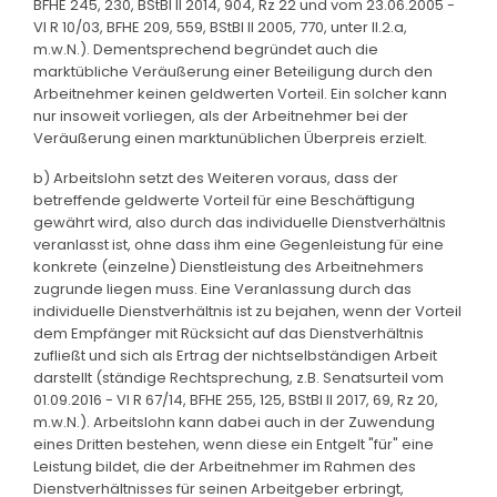
BFHE 245, 230, BStBl II 2014, 904, Rz 22 und vom 23.06.2005 -
VI R 10/03, BFHE 209, 559, BStBl II 2005, 770, unter II.2.a,
m.w.N.). Dementsprechend begründet auch die
marktübliche Veräußerung einer Beteiligung durch den
Arbeitnehmer keinen geldwerten Vorteil. Ein solcher kann
nur insoweit vorliegen, als der Arbeitnehmer bei der
Veräußerung einen marktunüblichen Überpreis erzielt.
b) Arbeitslohn setzt des Weiteren voraus, dass der
betreffende geldwerte Vorteil für eine Beschäftigung
gewährt wird, also durch das individuelle Dienstverhältnis
veranlasst ist, ohne dass ihm eine Gegenleistung für eine
konkrete (einzelne) Dienstleistung des Arbeitnehmers
zugrunde liegen muss. Eine Veranlassung durch das
individuelle Dienstverhältnis ist zu bejahen, wenn der Vorteil
dem Empfänger mit Rücksicht auf das Dienstverhältnis
zufließt und sich als Ertrag der nichtselbständigen Arbeit
darstellt (ständige Rechtsprechung, z.B. Senatsurteil vom
01.09.2016 - VI R 67/14, BFHE 255, 125, BStBl II 2017, 69, Rz 20,
m.w.N.). Arbeitslohn kann dabei auch in der Zuwendung
eines Dritten bestehen, wenn diese ein Entgelt "für" eine
Leistung bildet, die der Arbeitnehmer im Rahmen des
Dienstverhältnisses für seinen Arbeitgeber erbringt,