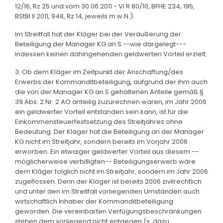
12/16, Rz 25 und vom 30.06.2011 - VI R 80/10, BFHE 234, 195,
BStBl II 2011, 948, Rz 14, jeweils m.w.N.).
Im Streitfall hat der Kläger bei der Veräußerung der
Beteiligung der Manager KG an S --wie dargelegt---
indessen keinen dahingehenden geldwerten Vorteil erzielt.
3. Ob dem Kläger im Zeitpunkt der Anschaffung/des
Erwerbs der Kommanditbeteiligung, aufgrund der ihm auch
die von der Manager KG an S gehaltenen Anteile gemäß §
39 Abs. 2 Nr. 2 AO anteilig zuzurechnen waren, im Jahr 2006
ein geldwerter Vorteil entstanden sein kann, ist für die
Einkommensteuerfestsetzung des Streitjahres ohne
Bedeutung. Der Kläger hat die Beteiligung an der Manager
KG nicht im Streitjahr, sondern bereits im Vorjahr 2006
erworben. Ein etwaiger geldwerter Vorteil aus diesem --
möglicherweise verbilligten-- Beteiligungserwerb wäre
dem Kläger folglich nicht im Streitjahr, sondern im Jahr 2006
zugeflossen. Denn der Kläger ist bereits 2006 zivilrechtlich
und unter den im Streitfall vorliegenden Umständen auch
wirtschaftlich Inhaber der Kommanditbeteiligung
geworden. Die vereinbarten Verfügungsbeschränkungen
stehen dem vorliegend nicht entgegen (s. dazu