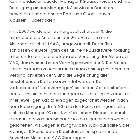
Kommanditisten aus der Manager KG ausscheiden und ihre
Beteiligung an der Manager KG sowie die Darlehen --
bewehrt mit sogenannten Bad- und Good-Leaver-
Klauseln-- übertragen.
Im ... 2007 wurde die Tochtergesellschaft der S, die
unmittelbar die Anteile an der GmbH hielt, in eine
Aktiengesellschaft (Y AG) umgewandelt. Daraufhin
schlossen die Beteiligten des MPP eine Zusatzvereinbarung
unter anderem über die konkrete Verteilung der Aktien der
Y AG, dem wesentlichen Vermögenswert der S. Die Aktien
sollten hiernach zunächst für die Rückzahlung bestehender
Verbindlichkeiten der S und die Begleichung aller
ausstehenden Kosten verwendet werden. Das
verbleibende "Nettovermögen" sollte den Gesellschaftern
der S --mithin auch der Manager KG-- anteilig im Verhältnis
ihrer jeweiligen Kapitaleinlagen zugeordnet werden. Nach
dem Börsengang der Y AG und den Rückzahlungen sollte
sich die Manager KG aus S zurückziehen. Dies sollte durch
Rückkauf der von der Manager KG an S gehaltenen Anteile
geschehen. Als Gegenleistung für den Rückkauf sollte S der
Manager KG eine deren Kapitalanteil entsprechende
Anzahl an Aktien der Y AG übertragen.