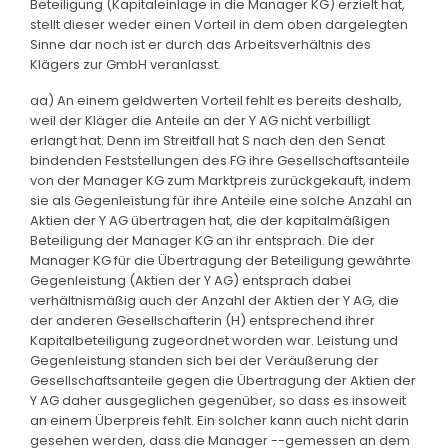
Beteiligung (Kapitaleinlage in die Manager KG) erzielt hat,
stellt dieser weder einen Vorteil in dem oben dargelegten
Sinne dar noch ist er durch das Arbeitsverhältnis des
Klägers zur GmbH veranlasst.
aa) An einem geldwerten Vorteil fehlt es bereits deshalb,
weil der Kläger die Anteile an der Y AG nicht verbilligt
erlangt hat. Denn im Streitfall hat S nach den den Senat
bindenden Feststellungen des FG ihre Gesellschaftsanteile
von der Manager KG zum Marktpreis zurückgekauft, indem
sie als Gegenleistung für ihre Anteile eine solche Anzahl an
Aktien der Y AG übertragen hat, die der kapitalmäßigen
Beteiligung der Manager KG an ihr entsprach. Die der
Manager KG für die Übertragung der Beteiligung gewährte
Gegenleistung (Aktien der Y AG) entsprach dabei
verhältnismäßig auch der Anzahl der Aktien der Y AG, die
der anderen Gesellschafterin (H) entsprechend ihrer
Kapitalbeteiligung zugeordnet worden war. Leistung und
Gegenleistung standen sich bei der Veräußerung der
Gesellschaftsanteile gegen die Übertragung der Aktien der
Y AG daher ausgeglichen gegenüber, so dass es insoweit
an einem Überpreis fehlt. Ein solcher kann auch nicht darin
gesehen werden, dass die Manager --gemessen an dem