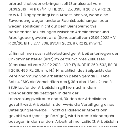
erbracht hat oder erbringen soll (Senatsurteil vom
01.09.2016 - VI R 67/14, BFHE 255, 125, BStBl II 2017, 69, Rz 21,
m.w.N.). Dagegen liegt kein Arbeitslohn vor, wenn eine
Zuwendung wegen anderer Rechtsbeziehungen oder
wegen sonstiger, nicht auf dem Dienstverhältnis
beruhender Beziehungen zwischen Arbeitnehmer und
Arbeitgeber gewährt wird (Senatsurteil vom 21.06.2022 - VI
R 20/20, BFHE 277, 338, BStBl II 2023, 87, Rz 12, m.w.N.).
c) Einnahmen aus nichtselbständiger Arbeit unterliegen der
Einkommensteuer (erst) im Zeitpunkt ihres Zuflusses
(Senatsurteil vom 22.02.2018 - VI R 17/16, BFHE 260, 532, BStBl
II 2019, 496, Rz 26, m.w.N.). Hinsichtlich des Zeitpunkts der
Vereinnahmung von Arbeitslohn gelten gemäß § 11 Abs. 1
Satz 4 EStG die Vorschriften des § 38a Abs. 1 Satz 2 und 3
EStG. Laufender Arbeitslohn gilt hiernach in dem
Kalenderjahr als bezogen, in dem der
Lohnzahlungszeitraum endet, für den der Arbeitslohn
gezahlt wird. Arbeitslohn, der --wie die Verbilligung eines
Beteiligungserwerbs-- nicht als laufender Arbeitslohn
gezahlt wird (sonstige Bezüge), wird in dem Kalenderjahr
bezogen, in dem er dem Arbeitnehmer zufließt. Arbeitslohn