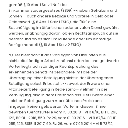
gemäß § 19 Abs. 1 Satz 1 Nr. 1 des
Einkommensteuergesetzes (EStG) --neben Gehältern und
Löhnen-- auch andere Bezüge und Vorteile in Geld oder
Geldeswert (§ 8 Abs. 1 Satz 1 EStG), die "für" eine
Beschäftigung im öffentlichen oder privaten Dienst gewährt
werden, unabhängig davon, ob ein Rechtsanspruch auf sie
besteht und ob es sich um laufende oder um einmalige
Bezüge handelt (§ 19 Abs. 1 Satz 2 EStG).
a) Der hiernach für das Vorliegen von Einkünften aus
nichtselbständiger Arbeit zunächst erforderliche geldwerte
Vorteil liegt nach ständiger Rechtsprechung des
erkennenden Senats insbesondere im Falle der
Übertragung einer Beteiligung nicht in der übertragenen
Beteiligung selbst. Er besteht --soweit der Erwerb einer
Mitarbeiterbeteiligung in Rede steht-- vielmehr in der
Verbilligung, also in dem Preisnachlass. Der Erwerb einer
solchen Beteiligung zum marktüblichen Preis kann
hingegen keinen geldwerten Vorteil in diesem Sinne
bewirken (Senatsurteile vom 15.03.2018 - VI R 8/16, BFHE 261,
122, BStBl II 2018, 550, Rz 29; vom 01.09.2016 - VI R 67/14, BFHE
255, 125, BStBl II 2017, 69, Rz 26; vom 07.05.2014 - VI R 73/12,