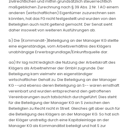
zivilrechtlichen und mithin grundsätzlich steuerrechtlich
maßgeblichen Zurechnung nach § 39 Abs. 2 Nr. 1 AO einem
anderen (wirtschaftlichen) Eigentümer zuzurechnen sein
könnten, hat das FG nicht festgestellt und wurden von den
Beteiligten auch nicht geltend gemacht. Der Senat sieht
daher insoweit von weiteren Ausführungen ab.
b) Die (Kommandit-)Beteiligung an der Manager KG stellte
eine eigenständige, vom Arbeitsverhältnis des Klägers
unabhängige Erwerbsgrundlage/Einkunftsquelle dar.
aa) Ihr lag nicht lediglich die Nutzung der Arbeitskraft des
Klägers als Arbeitnehmer der GmbH zugrunde. Der
Beteiligung kam vielmehr ein eigenständiger
wirtschaftlicher Gehalt zu. Die Beteiligung an der Manager
KG --und ebenso deren Beteiligung an S-- waren ernsthaft
vereinbart und wurden entsprechend den getroffenen
Vereinbarungen auch tatsächlich durchgeführt. Dies steht
für die Beteiligung der Manager KG an S zwischen den
Beteiligten zu Recht nicht in Streit. Gleiches gilt aber auch für
die Beteiligung des Klägers an der Manager KG. So hat sich
der Kläger unstreitig durch eine Kapitaleinlage an der
Manager KG als Kommanditist beteiligt und hat S zur