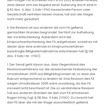
dem Kläger mit Schreiben vom 31.03.2022 erteilten Hinweis,
dass dieser sich bei Abgabe einer Äußerung durch eine in
§ 62 Abs. 4, Abs. 2 Satz 1 FGO bezeichnete Person oder
Gesellschaft vertreten lassen müsse, hat sich der Kläger
nicht mehr geäußert.
II. Die Revision ist aus anderen als vom FA geltend
gemachten Gründen begründet. Sie führt zur Aufhebung
der Vorentscheidung. Außerdem wird die
Einspruchsentscheidung des FA aufgehoben, soweit es mit
dieser über eine erstmals im Einspruchsverfahren
beantragte Billigkeitsmaßnahme entschieden hat (§ 126
Abs. 3 Satz 1 Nr. 1 FGO).
1. Der Senat geht davon aus, dass Gegenstand des
Revisionsverfahrens nur die abweichende Festsetzung der
Umsatzsteuer 2005 aus Billigkeitsgründen ist, so dass das
Rubrum entsprechend zu ändern ist. Eine Revision des FA
wegen Umsatzsteuer 2005 wäre unzulässig, da das FA
insoweit nicht beschwert ist. Die so verstandene Revision
hat aus anderen Gründen als den vom FA erhobenen
Rügen Erfolg (vgl. § 118 Abs. 3 Satz 2 FGO). Zu Unrecht hat
das FG über die mit der Klage ausschließlich geltend