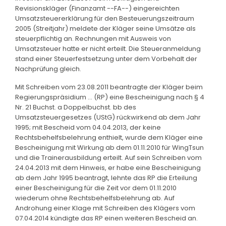
Revisionskläger (Finanzamt --FA--) eingereichten
Umsatzsteuererklärung für den Besteuerungszeitraum
2005 (Streitjahr) meldete der Kläger seine Umsätze als
steuerpflichtig an. Rechnungen mit Ausweis von
Umsatzsteuer hatte er nicht erteilt. Die Steueranmeldung
stand einer Steuerfestsetzung unter dem Vorbehalt der
Nachprüfung gleich.
Mit Schreiben vom 23.08.2011 beantragte der Kläger beim
Regierungspräsidium ... (RP) eine Bescheinigung nach § 4
Nr. 21 Buchst. a Doppelbuchst. bb des
Umsatzsteuergesetzes (UStG) rückwirkend ab dem Jahr
1995; mit Bescheid vom 04.04.2013, der keine
Rechtsbehelfsbelehrung enthielt, wurde dem Kläger eine
Bescheinigung mit Wirkung ab dem 01.11.2010 für WingTsun
und die Trainerausbildung erteilt. Auf sein Schreiben vom
24.04.2013 mit dem Hinweis, er habe eine Bescheinigung
ab dem Jahr 1995 beantragt, lehnte das RP die Erteilung
einer Bescheinigung für die Zeit vor dem 01.11.2010
wiederum ohne Rechtsbehelfsbelehrung ab. Auf
Androhung einer Klage mit Schreiben des Klägers vom
07.04.2014 kündigte das RP einen weiteren Bescheid an.