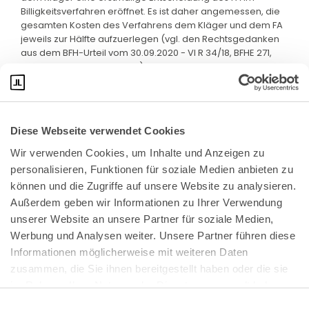
Billigkeitsverfahren eröffnet. Es ist daher angemessen, die
gesamten Kosten des Verfahrens dem Kläger und dem FA
jeweils zur Hälfte aufzuerlegen (vgl. den Rechtsgedanken
aus dem BFH-Urteil vom 30.09.2020 - VI R 34/18, BFHE 271,
145, BStBl II 2021, 446, Rz 44).
Diese Webseite verwendet Cookies
Wir verwenden Cookies, um Inhalte und Anzeigen zu 
personalisieren, Funktionen für soziale Medien anbieten zu 
können und die Zugriffe auf unsere Website zu analysieren. 
Außerdem geben wir Informationen zu Ihrer Verwendung 
unserer Website an unsere Partner für soziale Medien, 
Bundeskanzlerplatz 2
Werbung und Analysen weiter. Unsere Partner führen diese 
53113 Bonn
Informationen möglicherweise mit weiteren Daten 
zusammen, die Sie ihnen bereitgestellt haben oder die sie 
Pressemitteilungen
AGB
|
im Rahmen Ihrer Nutzung der Dienste gesammelt haben.
Impressum
Datenschutz
|
Einwilligungsauswahl