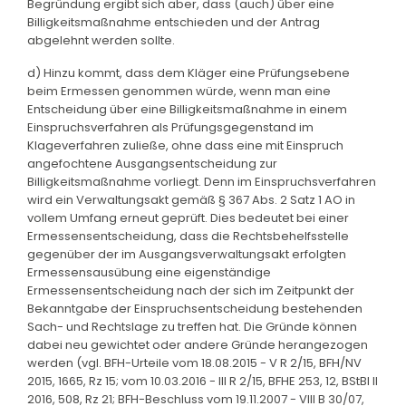
Begründung ergibt sich aber, dass (auch) über eine
Billigkeitsmaßnahme entschieden und der Antrag
abgelehnt werden sollte.
d) Hinzu kommt, dass dem Kläger eine Prüfungsebene
beim Ermessen genommen würde, wenn man eine
Entscheidung über eine Billigkeitsmaßnahme in einem
Einspruchsverfahren als Prüfungsgegenstand im
Klageverfahren zuließe, ohne dass eine mit Einspruch
angefochtene Ausgangsentscheidung zur
Billigkeitsmaßnahme vorliegt. Denn im Einspruchsverfahren
wird ein Verwaltungsakt gemäß § 367 Abs. 2 Satz 1 AO in
vollem Umfang erneut geprüft. Dies bedeutet bei einer
Ermessensentscheidung, dass die Rechtsbehelfsstelle
gegenüber der im Ausgangsverwaltungsakt erfolgten
Ermessensausübung eine eigenständige
Ermessensentscheidung nach der sich im Zeitpunkt der
Bekanntgabe der Einspruchsentscheidung bestehenden
Sach- und Rechtslage zu treffen hat. Die Gründe können
dabei neu gewichtet oder andere Gründe herangezogen
werden (vgl. BFH-Urteile vom 18.08.2015 - V R 2/15, BFH/NV
2015, 1665, Rz 15; vom 10.03.2016 - III R 2/15, BFHE 253, 12, BStBl II
2016, 508, Rz 21; BFH-Beschluss vom 19.11.2007 - VIII B 30/07,