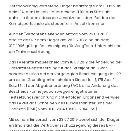
Der fachkundig vertretene Kläger beantragte am 30.12.2015
beim FA, den Umsatzsteuerbescheid für das Streitjahr
dahin zu ändern, dass die Umsätze aus dem Betrieb der
Kampfsportschule als steuerfrei in Ansatz kommen.
Auf den "verfahrensleitenden Antrag vom 23.08.2011"
erteilte das RP dem Kläger am 28.11.2017 eine ab dem
01.11.1996 gültige Bescheinigung für WingTsun-Unterricht und
die Trainerausbildung.
Das FA lehnte mit Bescheid vom 18.07.2019 die Änderung der
Umsatzsteuerfestsetzung für das Streitjahr ab. Zwar
handele es sich bei der vorgelegten Bescheinigung des RP
um einen Grundlagenbescheid im Sinne des § 175 Abs. 1
Satz 1 Nr. 1 der Abgabenordnung (AO), eine Änderung des
Bescheids könne jedoch wegen eingetretener
Festsetzungsverjährung nicht erfolgen. Ergänzend verwies
das FA auf das Schreiben des Bundesministeriums der
Finanzen (BMF) vom 31.01.2014 (BStBl I 2014, 159).
Mit seinem Einspruch vom 23.07.2019 berief sich der Kläger
erstmals auf die Vertrauensschutzregelung dieses BMF-