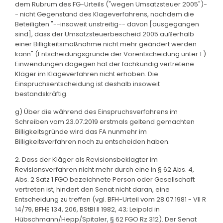
dem Rubrum des FG-Urteils ("wegen Umsatzsteuer 2005")-
- nicht Gegenstand des Klageverfahrens, nachdem die
Beteiligten "--insoweit unstreitig-- davon [ausgegangen
sind], dass der Umsatzsteuerbescheid 2005 außerhalb
einer Billigkeitsmaßnahme nicht mehr geändert werden
kann" (Entscheidungsgründe der Vorentscheidung unter 1.).
Einwendungen dagegen hat der fachkundig vertretene
Kläger im Klageverfahren nicht erhoben. Die
Einspruchsentscheidung ist deshalb insoweit
bestandskräftig.
g) Über die während des Einspruchsverfahrens im
Schreiben vom 23.07.2019 erstmals geltend gemachten
Billigkeitsgründe wird das FA nunmehr im
Billigkeitsverfahren noch zu entscheiden haben.
2. Dass der Kläger als Revisionsbeklagter im
Revisionsverfahren nicht mehr durch eine in § 62 Abs. 4,
Abs. 2 Satz 1 FGO bezeichnete Person oder Gesellschaft
vertreten ist, hindert den Senat nicht daran, eine
Entscheidung zu treffen (vgl. BFH-Urteil vom 28.07.1981 - VII R
14/79, BFHE 134, 206, BStBl II 1982, 43; Leipold in
Hübschmann/Hepp/Spitaler, § 62 FGO Rz 312). Der Senat