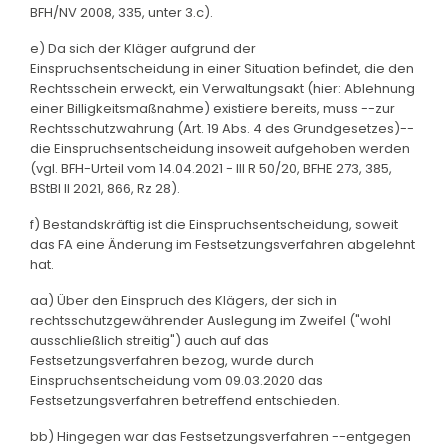
BFH/NV 2008, 335, unter 3.c).
e) Da sich der Kläger aufgrund der
Einspruchsentscheidung in einer Situation befindet, die den
Rechtsschein erweckt, ein Verwaltungsakt (hier: Ablehnung
einer Billigkeitsmaßnahme) existiere bereits, muss --zur
Rechtsschutzwahrung (Art. 19 Abs. 4 des Grundgesetzes)--
die Einspruchsentscheidung insoweit aufgehoben werden
(vgl. BFH-Urteil vom 14.04.2021 - III R 50/20, BFHE 273, 385,
BStBl II 2021, 866, Rz 28).
f) Bestandskräftig ist die Einspruchsentscheidung, soweit
das FA eine Änderung im Festsetzungsverfahren abgelehnt
hat.
aa) Über den Einspruch des Klägers, der sich in
rechtsschutzgewährender Auslegung im Zweifel ("wohl
ausschließlich streitig") auch auf das
Festsetzungsverfahren bezog, wurde durch
Einspruchsentscheidung vom 09.03.2020 das
Festsetzungsverfahren betreffend entschieden.
bb) Hingegen war das Festsetzungsverfahren --entgegen