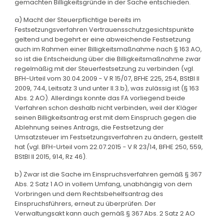
gemachten Billigkeitsgründe in der Sache entschieden.
a) Macht der Steuerpflichtige bereits im
Festsetzungsverfahren Vertrauensschutzgesichtspunkte
geltend und begehrt er eine abweichende Festsetzung
auch im Rahmen einer Billigkeitsmaßnahme nach § 163 AO,
so ist die Entscheidung über die Billigkeitsmaßnahme zwar
regelmäßig mit der Steuerfestsetzung zu verbinden (vgl.
BFH-Urteil vom 30.04.2009 - V R 15/07, BFHE 225, 254, BStBl II
2009, 744, Leitsatz 3 und unter II.3.b), was zulässig ist (§ 163
Abs. 2 AO). Allerdings konnte das FA vorliegend beide
Verfahren schon deshalb nicht verbinden, weil der Kläger
seinen Billigkeitsantrag erst mit dem Einspruch gegen die
Ablehnung seines Antrags, die Festsetzung der
Umsatzsteuer im Festsetzungsverfahren zu ändern, gestellt
hat (vgl. BFH-Urteil vom 22.07.2015 - V R 23/14, BFHE 250, 559,
BStBl II 2015, 914, Rz 46).
b) Zwar ist die Sache im Einspruchsverfahren gemäß § 367
Abs. 2 Satz 1 AO in vollem Umfang, unabhängig von dem
Vorbringen und dem Rechtsbehelfsantrag des
Einspruchsführers, erneut zu überprüfen. Der
Verwaltungsakt kann auch gemäß § 367 Abs. 2 Satz 2 AO