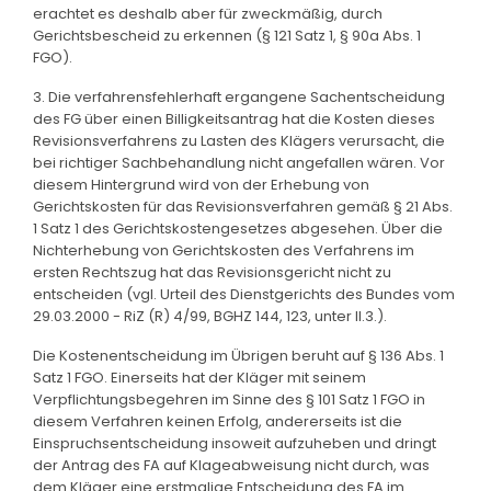
erachtet es deshalb aber für zweckmäßig, durch
Gerichtsbescheid zu erkennen (§ 121 Satz 1, § 90a Abs. 1
FGO).
3. Die verfahrensfehlerhaft ergangene Sachentscheidung
des FG über einen Billigkeitsantrag hat die Kosten dieses
Revisionsverfahrens zu Lasten des Klägers verursacht, die
bei richtiger Sachbehandlung nicht angefallen wären. Vor
diesem Hintergrund wird von der Erhebung von
Gerichtskosten für das Revisionsverfahren gemäß § 21 Abs.
1 Satz 1 des Gerichtskostengesetzes abgesehen. Über die
Nichterhebung von Gerichtskosten des Verfahrens im
ersten Rechtszug hat das Revisionsgericht nicht zu
entscheiden (vgl. Urteil des Dienstgerichts des Bundes vom
29.03.2000 - RiZ (R) 4/99, BGHZ 144, 123, unter II.3.).
Die Kostenentscheidung im Übrigen beruht auf § 136 Abs. 1
Satz 1 FGO. Einerseits hat der Kläger mit seinem
Verpflichtungsbegehren im Sinne des § 101 Satz 1 FGO in
diesem Verfahren keinen Erfolg, andererseits ist die
Einspruchsentscheidung insoweit aufzuheben und dringt
der Antrag des FA auf Klageabweisung nicht durch, was
dem Kläger eine erstmalige Entscheidung des FA im