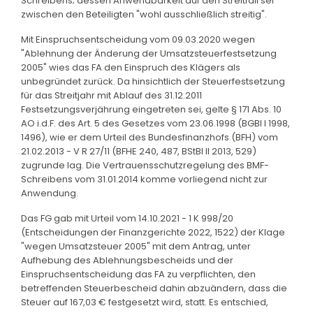
Schreibens; dessen Anwendbarkeit auf den Streitfall sei
zwischen den Beteiligten "wohl ausschließlich streitig".
Mit Einspruchsentscheidung vom 09.03.2020 wegen
"Ablehnung der Änderung der Umsatzsteuerfestsetzung
2005" wies das FA den Einspruch des Klägers als
unbegründet zurück. Da hinsichtlich der Steuerfestsetzung
für das Streitjahr mit Ablauf des 31.12.2011
Festsetzungsverjährung eingetreten sei, gelte § 171 Abs. 10
AO i.d.F. des Art. 5 des Gesetzes vom 23.06.1998 (BGBl I 1998,
1496), wie er dem Urteil des Bundesfinanzhofs (BFH) vom
21.02.2013 - V R 27/11 (BFHE 240, 487, BStBl II 2013, 529)
zugrunde lag. Die Vertrauensschutzregelung des BMF-
Schreibens vom 31.01.2014 komme vorliegend nicht zur
Anwendung.
Das FG gab mit Urteil vom 14.10.2021 - 1 K 998/20
(Entscheidungen der Finanzgerichte 2022, 1522) der Klage
"wegen Umsatzsteuer 2005" mit dem Antrag, unter
Aufhebung des Ablehnungsbescheids und der
Einspruchsentscheidung das FA zu verpflichten, den
betreffenden Steuerbescheid dahin abzuändern, dass die
Steuer auf 167,03 € festgesetzt wird, statt. Es entschied,