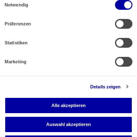
Impressum
 | 
Datenschutz
Notwendig
Präferenzen
Zahlung & Versand
Rücksendungen/Widerrufsbelehrung
Muster Widerrufsformular (PDF)
Statistiken
Remissionsbedingungen für den Handel
Kündigungsformular
Marketing
Barrierefreiheit
Details zeigen
Newsletter
Mediadaten
Alle akzeptieren
Media-Center
Auswahl akzeptieren