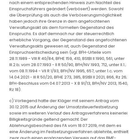
nach einem entsprechenden Hinweis zum Nachteil des
Einspruchsführers geändert (verbösert) werden. Sowohl
die Überprüfung als auch die Verböserungsmöglichkeit
haben jedoch ihre Grenze in dem angefochtenen
Verwaltungsakt als dem formellen Gegenstand des
Einspruchs. Es darf demnach nur der steuerrechtlich
erhebliche Vorgang, der Gegenstand des angefochtenen
Verwaltungsakts gewesen ist, auch Gegenstand der
Einspruchsentscheidung sein (vgl. BFH-Urteile vom
28.11.1989 - VIII R 40/84, BFHE 159, 410, BStBl II 1990, 561, unter
III.2.b; vom 28.07.1993 - II R 50/90, BFH/NV 1993, 712, unter II.1.;
vom 08.11.1994 - VII R 1/93, BFH/NV 1995, 657, unter 1.c; vom
14.04.2021 - III R 50/20, BFHE 273, 385, BStBl II 2021, 866, Rz 26;
BFH-Beschluss vom 04.07.2013 - X B 91/13, BFH/NV 2013, 1540,
Rz 18).
c) Vorliegend hatte der Kläger mit seinem Antrag vom
30.12.2015 auf Änderung der Umsatzsteuerfestsetzung
sowie im weiteren Verlauf des Antragsverfahrens keinerlei
Billigkeitsgründe geltend gemacht. Der
Ablehnungsbescheid des FA vom 18.07.2019, mit dem es
eine Änderung im Festsetzungsverfahren ablehnte, enthielt
zwar auch einen ergänzenden Verweis auf das BMF-