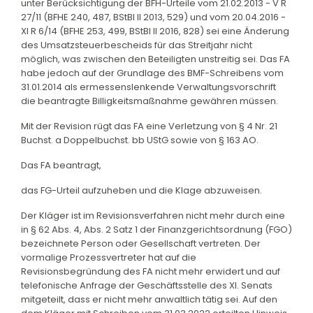
unter Berücksichtigung der BFH-Urteile vom 21.02.2013 - V R
27/11 (BFHE 240, 487, BStBl II 2013, 529) und vom 20.04.2016 -
XI R 6/14 (BFHE 253, 499, BStBl II 2016, 828) sei eine Änderung
des Umsatzsteuerbescheids für das Streitjahr nicht
möglich, was zwischen den Beteiligten unstreitig sei. Das FA
habe jedoch auf der Grundlage des BMF-Schreibens vom
31.01.2014 als ermessenslenkende Verwaltungsvorschrift
die beantragte Billigkeitsmaßnahme gewähren müssen.
Mit der Revision rügt das FA eine Verletzung von § 4 Nr. 21
Buchst. a Doppelbuchst. bb UStG sowie von § 163 AO.
Das FA beantragt,
das FG-Urteil aufzuheben und die Klage abzuweisen.
Der Kläger ist im Revisionsverfahren nicht mehr durch eine
in § 62 Abs. 4, Abs. 2 Satz 1 der Finanzgerichtsordnung (FGO)
bezeichnete Person oder Gesellschaft vertreten. Der
vormalige Prozessvertreter hat auf die
Revisionsbegründung des FA nicht mehr erwidert und auf
telefonische Anfrage der Geschäftsstelle des XI. Senats
mitgeteilt, dass er nicht mehr anwaltlich tätig sei. Auf den