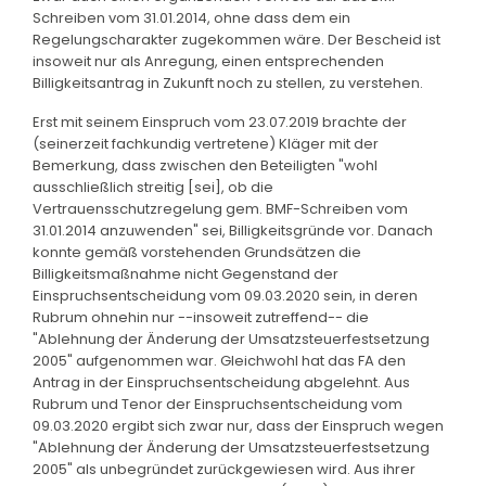
Schreiben vom 31.01.2014, ohne dass dem ein
Regelungscharakter zugekommen wäre. Der Bescheid ist
insoweit nur als Anregung, einen entsprechenden
Billigkeitsantrag in Zukunft noch zu stellen, zu verstehen.
Erst mit seinem Einspruch vom 23.07.2019 brachte der
(seinerzeit fachkundig vertretene) Kläger mit der
Bemerkung, dass zwischen den Beteiligten "wohl
ausschließlich streitig [sei], ob die
Vertrauensschutzregelung gem. BMF-Schreiben vom
31.01.2014 anzuwenden" sei, Billigkeitsgründe vor. Danach
konnte gemäß vorstehenden Grundsätzen die
Billigkeitsmaßnahme nicht Gegenstand der
Einspruchsentscheidung vom 09.03.2020 sein, in deren
Rubrum ohnehin nur --insoweit zutreffend-- die
"Ablehnung der Änderung der Umsatzsteuerfestsetzung
2005" aufgenommen war. Gleichwohl hat das FA den
Antrag in der Einspruchsentscheidung abgelehnt. Aus
Rubrum und Tenor der Einspruchsentscheidung vom
09.03.2020 ergibt sich zwar nur, dass der Einspruch wegen
"Ablehnung der Änderung der Umsatzsteuerfestsetzung
2005" als unbegründet zurückgewiesen wird. Aus ihrer