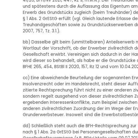
41/20, BFH/NV 2021, 447, Rz 9, m.w.N.). Der Treuhänder 
und spätestens durch die Auflassung das Eigentum am
Erwerb des Grundstücks zugleich (beim Treuhänder) der
§ 1 Abs. 2 GrEStG erfüllt (vgl. Gleich lautende Erlass
Treuhandgeschäften sowie zu Grundstückserwerben dur
2007, 757, Tz. 3.1.).
bb) Dasselbe gilt beim (unmittelbaren) Anteilserwerb n
Wortlaut der Vorschrift, ob der Erwerber zivilrechtlic
Gesellschaft erwirbt. Vereinigen sich dadurch in der H
wird dieser so behandelt, als habe er die Grundstücke d
BFHE 265, 454, BStBl II 2020, 157, Rz 12 und vom 10.04.202
cc) Eine abweichende Beurteilung der sogenannten Erw
Insolvenzrecht oder im Handelsrecht, steht dieser Au
zitierte Rechtsprechung führt nicht zu einer anderen z
sondern regelt ausgehend von dieser zivilrechtlichen 
ergebenden Interessenkonflikte, zum Beispiel zwischen 
anderen zivilrechtlichen Zuordnung der im Wege der E
Grunderwerbsteuer. Insoweit sind die Erwerbstatbestände
dd) Schließlich steht auch die BFH-Rechtsprechung zu
nach § 1 Abs. 2a GrEStG bei Personengesellschaften dur