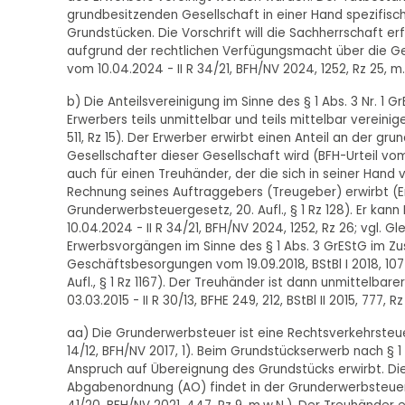
grundbesitzenden Gesellschaft in einer Hand spezifis
Grundstücken. Die Vorschrift will die Sachherrschaft er
aufgrund der rechtlichen Verfügungsmacht über die Ges
vom 10.04.2024 - II R 34/21, BFH/NV 2024, 1252, Rz 25, m.
b) Die Anteilsvereinigung im Sinne des § 1 Abs. 3 Nr. 1 
Erwerbers teils unmittelbar und teils mittelbar vereinige
511, Rz 15). Der Erwerber erwirbt einen Anteil an der gr
Gesellschafter dieser Gesellschaft wird (BFH-Urteil vom 27.
auch für einen Treuhänder, der die sich in seiner Hand
Rechnung seines Auftraggebers (Treugeber) erwirbt (E
Grunderwerbsteuergesetz, 20. Aufl., § 1 Rz 128). Er kann
10.04.2024 - II R 34/21, BFH/NV 2024, 1252, Rz 26; vgl.
Erwerbsvorgängen im Sinne des § 1 Abs. 3 GrEStG im
Geschäftsbesorgungen vom 19.09.2018, BStBl I 2018, 107
Aufl., § 1 Rz 1167). Der Treuhänder ist dann unmittelba
03.03.2015 - II R 30/13, BFHE 249, 212, BStBl II 2015, 777,
aa) Die Grunderwerbsteuer ist eine Rechtsverkehrsteuer 
14/12, BFH/NV 2017, 1). Beim Grundstückserwerb nach § 1 A
Anspruch auf Übereignung des Grundstücks erwirbt. Die 
Abgabenordnung (AO) findet in der Grunderwerbsteuer 