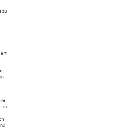
 zu
dert
om
in
ter
chen
ch
und