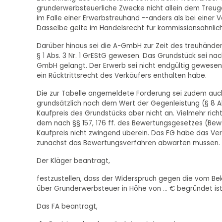
grunderwerbsteuerliche Zwecke nicht allein dem Treug
im Falle einer Erwerbstreuhand --anders als bei eine
Dasselbe gelte im Handelsrecht für kommissionsähnlic
Darüber hinaus sei die A-GmbH zur Zeit des treuhänder
§ 1 Abs. 3 Nr. 1 GrEStG gewesen. Das Grundstück sei n
GmbH gelangt. Der Erwerb sei nicht endgültig gewesen,
ein Rücktrittsrecht des Verkäufers enthalten habe.
Die zur Tabelle angemeldete Forderung sei zudem auch
grundsätzlich nach dem Wert der Gegenleistung (§ 8 Abs
Kaufpreis des Grundstücks aber nicht an. Vielmehr richt
dem nach §§ 157, 176 ff. des Bewertungsgesetzes (Be
Kaufpreis nicht zwingend überein. Das FG habe das Ve
zunächst das Bewertungsverfahren abwarten müssen.
Der Kläger beantragt,
festzustellen, dass der Widerspruch gegen die vom Be
über Grunderwerbsteuer in Höhe von ... € begründet ist
Das FA beantragt,