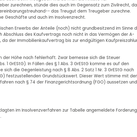
eber zurechnen, stünde dies auch im Gegensatz zum Zivilrecht, da
r Vereinbarungstreuhand-- das Treugut dem Treugeber zurechne.
he Geschäfte und auch im Insolvenzrecht.
ischen Erwerbs der Anteile (noch) nicht grundbesitzend im Sinne 
ach Abschluss des Kaufvertrags noch nicht in das Vermögen der A-
 da der Immobilienkaufvertrag bis zur endgültigen Kaufpreiszahlu
 der Höhe nach fehlerhaft. Zwar bemesse sich die Steuer
. 1 GrEStG). In Fällen des § 1 Abs. 3 GrEStG komme es auf den
e sich die Gegenleistung nach § 8 Abs. 2 Satz 1 Nr. 3 GrEStG nach
wG) festzustellenden Grundstückswert. Dieser Wert stimme mit d
rfahren nach § 74 der Finanzgerichtsordnung (FGO) aussetzen und
klagten im Insolvenzverfahren zur Tabelle angemeldete Forderung
.