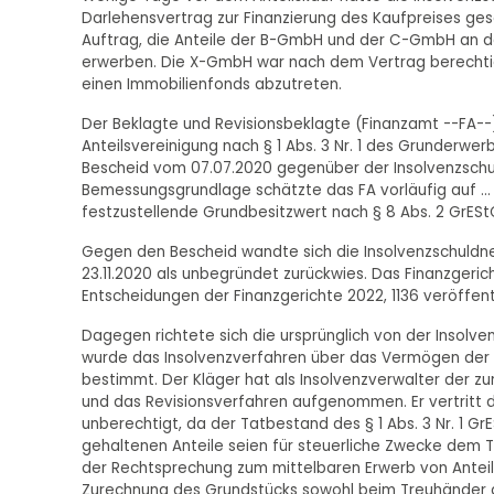
Darlehensvertrag zur Finanzierung des Kaufpreises ges
Auftrag, die Anteile der B-GmbH und der C-GmbH an 
erwerben. Die X-GmbH war nach dem Vertrag berechtig
einen Immobilienfonds abzutreten.
Der Beklagte und Revisionsbeklagte (Finanzamt --FA--
Anteilsvereinigung nach § 1 Abs. 3 Nr. 1 des Grunderwer
Bescheid vom 07.07.2020 gegenüber der Insolvenzschuld
Bemessungsgrundlage schätzte das FA vorläufig auf ..
festzustellende Grundbesitzwert nach § 8 Abs. 2 GrES
Gegen den Bescheid wandte sich die Insolvenzschuldne
23.11.2020 als unbegründet zurückwies. Das Finanzgeric
Entscheidungen der Finanzgerichte 2022, 1136 veröffentl
Dagegen richtete sich die ursprünglich von der Insolve
wurde das Insolvenzverfahren über das Vermögen der I
bestimmt. Der Kläger hat als Insolvenzverwalter der
und das Revisionsverfahren aufgenommen. Er vertritt
unberechtigt, da der Tatbestand des § 1 Abs. 3 Nr. 1 GrE
gehaltenen Anteile seien für steuerliche Zwecke dem 
der Rechtsprechung zum mittelbaren Erwerb von Anteil
Zurechnung des Grundstücks sowohl beim Treuhänder a