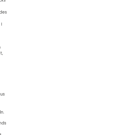
cks
 des
I
n
t,
aus
ln.
nds