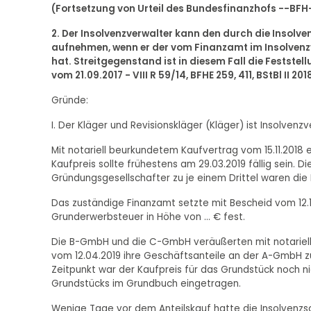
(Fortsetzung von Urteil des Bundesfinanzhofs --BFH--
2. Der Insolvenzverwalter kann den durch die Insolv
aufnehmen, wenn er der vom Finanzamt im Insolven
hat. Streitgegenstand ist in diesem Fall die Feststel
vom 21.09.2017 - VIII R 59/14, BFHE 259, 411, BStBl II 2018
Gründe:
I. Der Kläger und Revisionskläger (Kläger) ist Insolvenz
Mit notariell beurkundetem Kaufvertrag vom 15.11.2018 
Kaufpreis sollte frühestens am 29.03.2019 fällig sein.
Gründungsgesellschafter zu je einem Drittel waren di
Das zuständige Finanzamt setzte mit Bescheid vom 12
Grunderwerbsteuer in Höhe von ... € fest.
Die B-GmbH und die C-GmbH veräußerten mit notariell
vom 12.04.2019 ihre Geschäftsanteile an der A-GmbH zu 
Zeitpunkt war der Kaufpreis für das Grundstück noch n
Grundstücks im Grundbuch eingetragen.
Wenige Tage vor dem Anteilskauf hatte die Insolvenz