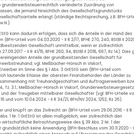
ch grunderwerbsteuerrechtlich veränderte Zuordnung von
fassen, die jemand hinsichtlich des Gesellschaftsgrundstücks
ellschaftsanteile erlangt (ständige Rechtsprechung, z.B. BFH-Urte
w.N.).
GrEStG kann dadurch erfolgen, dass sich die Anteile in der Hand des
n (BFH-Urteil vom 04.03.2020 - II R 2/17, BFHE 270, 240, BStBl II 202
undbesitzenden Gesellschaft unmittelbar, wenn er zivilrechtlich
09.2017 - II R 41/15, BFHE 260, 94, BStBl II 2018, 667, Rz 14). Dies g
 vereinigenden Anteile der grundbesitzenden Gesellschaft für
rwerbstreuhand; vgl. Meßbacher-Hönsch in Viskorf,
 Erwerber im Sinne des § 1 Abs. 3 GrEStG sein (BFH-Urteil vom
 Gleich lautende Erlasse der obersten Finanzbehörden der Länder zu
 Zusammenhang mit Treuhandgeschäften und Auftragserwerben bzw
4, Tz. 3.1.; Meßbacher-Hönsch in Viskorf, Grunderwerbsteuergesetz,
rer und der Treugeber mittelbarer Gesellschafter (vgl. BFH-Urteile 
 Rz 16 und vom 10.04.2024 - II R 34/21, BFH/NV 2024, 1252, Rz 26).
und knüpft an das Zivilrecht an (BFH-Urteil vom 29.06.2016 - II R
bs. 1 Nr. 1 GrEStG ist allein maßgeblich, wer zivilrechtlich den
wirtschaftliche Betrachtungsweise des § 39 Abs. 2 Nr. 1 der
grundsätzlich keine Anwendung (BFH-Beschluss vom 30.11.2020 - I