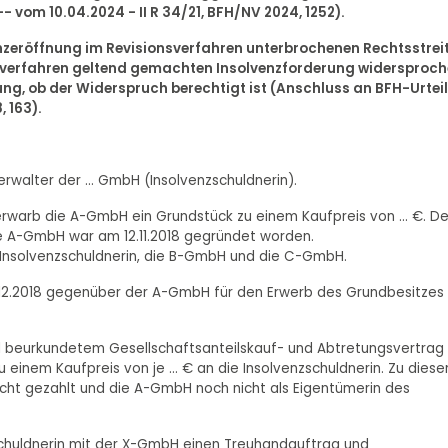
 vom 10.04.2024 - II R 34/21, BFH/NV 2024, 1252).
enzeröffnung im Revisionsverfahren unterbrochenen Rechtsstrei
zverfahren geltend gemachten Insolvenzforderung widersproc
lung, ob der Widerspruch berechtigt ist (Anschluss an BFH-Urteil
, 163).
verwalter der ... GmbH (Insolvenzschuldnerin).
erwarb die A-GmbH ein Grundstück zu einem Kaufpreis von ... €. De
 Die A-GmbH war am 12.11.2018 gegründet worden.
e Insolvenzschuldnerin, die B-GmbH und die C-GmbH.
.12.2018 gegenüber der A-GmbH für den Erwerb des Grundbesitzes
 beurkundetem Gesellschaftsanteilskauf- und Abtretungsvertrag
einem Kaufpreis von je ... € an die Insolvenzschuldnerin. Zu dies
icht gezahlt und die A-GmbH noch nicht als Eigentümerin des
schuldnerin mit der X-GmbH einen Treuhandauftrag und