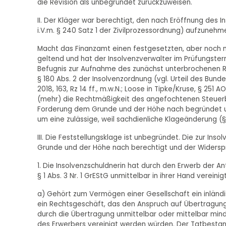
die Revision als unbegründet zurückzuweisen.
II. Der Kläger war berechtigt, den nach Eröffnung des 
i.V.m. § 240 Satz 1 der Zivilprozessordnung) aufzunehm
Macht das Finanzamt einen festgesetzten, aber noch ni
geltend und hat der Insolvenzverwalter im Prüfungste
Befugnis zur Aufnahme des zunächst unterbrochenen Rech
§ 180 Abs. 2 der Insolvenzordnung (vgl. Urteil des Bundesf
2018, 163, Rz 14 ff., m.w.N.; Loose in Tipke/Kruse, § 251 AO
(mehr) die Rechtmäßigkeit des angefochtenen Steuerbe
Forderung dem Grunde und der Höhe nach begründet un
um eine zulässige, weil sachdienliche Klageänderung (
III. Die Feststellungsklage ist unbegründet. Die zur 
Grunde und der Höhe nach berechtigt und der Widersp
1. Die Insolvenzschuldnerin hat durch den Erwerb der 
§ 1 Abs. 3 Nr. 1 GrEStG unmittelbar in ihrer Hand vereinigt
a) Gehört zum Vermögen einer Gesellschaft ein inländis
ein Rechtsgeschäft, das den Anspruch auf Übertragung
durch die Übertragung unmittelbar oder mittelbar mind
des Erwerbers vereinigt werden würden. Der Tatbestand