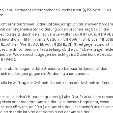
Insolvenzverfahrens unterbrochenen Rechtsstreit (§ 155 Satz 1 FGO
en.
cht erfüllten Steuer- oder Haftungsanspruch als Insolvenzforder
rmin der angemeldeten Forderung widersprochen, ergibt sich die
tsstreits durch den Insolvenzverwalter aus § 87 i.V.m. § 179 Abs.
inanzhofs --BFH-- vom 21.09.2017 - VIII R 59/14, BFHE 259, 411, BStBl
 Rz 53; Klein/Werth, AO, 18. Aufl., § 251 Rz 31). Streitgegenstand ist n
scheids, sondern die Feststellung, ob die zur Tabelle angemeld
d der Widerspruch dagegen berechtigt ist. Dabei handelt es sic
§ 67 FGO).
Insolvenztabelle angemeldete Grunderwerbsteuerforderung ist dem
ruch des Klägers gegen die Forderung unbegründet.
Anteile im Auftrag der X-GmbH die Anteile an der A-GmbH im Sinne 
.
ches Grundstück, unterliegt nach § 1 Abs. 3 Nr. 1 GrEStG der Steue
 eines oder mehrerer Anteile der Gesellschaft begründet, wenn
estens 95 % (heute 90 %) der Anteile der Gesellschaft in der Han
 erfasst die infolge der Vereinigung der Anteile der