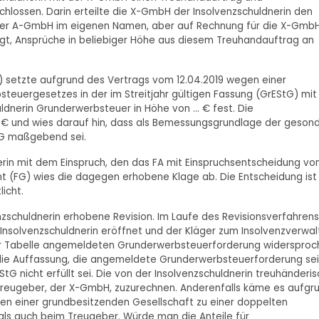
chlossen. Darin erteilte die X-GmbH der Insolvenzschuldnerin den
der A-GmbH im eigenen Namen, aber auf Rechnung für die X-GmbH
t, Ansprüche in beliebiger Höhe aus diesem Treuhandauftrag an
) setzte aufgrund des Vertrags vom 12.04.2019 wegen einer
bsteuergesetzes in der im Streitjahr gültigen Fassung (GrEStG) mit
nerin Grunderwerbsteuer in Höhe von ... € fest. Die
. € und wies darauf hin, dass als Bemessungsgrundlage der geson
tG maßgebend sei.
rin mit dem Einspruch, den das FA mit Einspruchsentscheidung v
ht (FG) wies die dagegen erhobene Klage ab. Die Entscheidung ist 
icht.
nzschuldnerin erhobene Revision. Im Laufe des Revisionsverfahrens
nsolvenzschuldnerin eröffnet und der Kläger zum Insolvenzverwal
 zur Tabelle angemeldeten Grunderwerbsteuerforderung widerspro
 die Auffassung, die angemeldete Grunderwerbsteuerforderung sei
StG nicht erfüllt sei. Die von der Insolvenzschuldnerin treuhänderis
Treugeber, der X-GmbH, zuzurechnen. Anderenfalls käme es aufgr
en einer grundbesitzenden Gesellschaft zu einer doppelten
ls auch beim Treugeber. Würde man die Anteile für