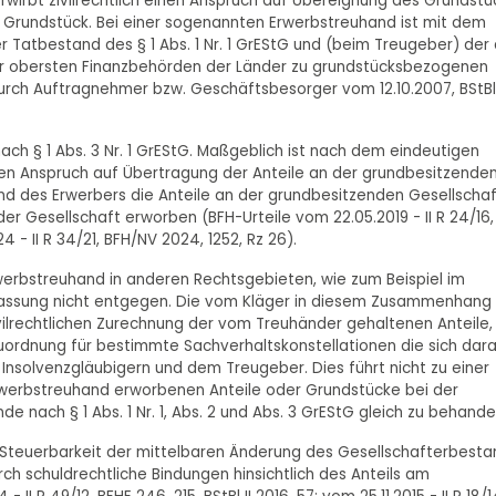
erwirbt zivilrechtlich einen Anspruch auf Übereignung des Grundstü
 Grundstück. Bei einer sogenannten Erwerbstreuhand ist mit dem
 Tatbestand des § 1 Abs. 1 Nr. 1 GrEStG und (beim Treugeber) der
e der obersten Finanzbehörden der Länder zu grundstücksbezogenen
ch Auftragnehmer bzw. Geschäftsbesorger vom 12.10.2007, BStBl 
ach § 1 Abs. 3 Nr. 1 GrEStG. Maßgeblich ist nach dem eindeutigen
h den Anspruch auf Übertragung der Anteile an der grundbesitzende
and des Erwerbers die Anteile an der grundbesitzenden Gesellschaf
er Gesellschaft erworben (BFH-Urteile vom 22.05.2019 - II R 24/16,
4 - II R 34/21, BFH/NV 2024, 1252, Rz 26).
erbstreuhand in anderen Rechtsgebieten, wie zum Beispiel im
ffassung nicht entgegen. Die vom Kläger in diesem Zusammenhang
ivilrechtlichen Zurechnung der vom Treuhänder gehaltenen Anteile,
Zuordnung für bestimmte Sachverhaltskonstellationen die sich dar
Insolvenzgläubigern und dem Treugeber. Dies führt nicht zu einer
rwerbstreuhand erworbenen Anteile oder Grundstücke bei der
 nach § 1 Abs. 1 Nr. 1, Abs. 2 und Abs. 3 GrEStG gleich zu behande
r Steuerbarkeit der mittelbaren Änderung des Gesellschafterbesta
ch schuldrechtliche Bindungen hinsichtlich des Anteils am