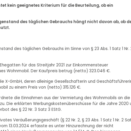
tet kein geeignetes Kriterium für die Beurteilung, ob ein
egenstand des täglichen Gebrauchs hängt nicht davon ab, ob d
utzt.
nstand des täglichen Gebrauchs im Sinne von § 23 Abs. 1 Satz 1 Nr. 
 Ehegatten für das Streitjahr 2021 zur Einkommensteuer
es Wohnmobil. Der Kaufpreis betrug (netto) 323.046 €.
e X-GmbH, deren alleinige Gesellschafterin und Geschäftsführeri
obil zu einem Preis von (netto) 315.126 €.
ordnete die Einnahmen aus der Vermietung des Wohnmobils an die
zu. Die erklärten Werbungskostenüberschüsse für die Jahre 2020 
bot des § 22 Nr. 3 Satz 3 EStG.
ates Veräußerungsgeschäft (§ 22 Nr. 2, § 23 Abs. 1 Satz 1 Nr. 2 Sat
vom 13.03.2024 erfasste es unter Hinzurechnung der nicht