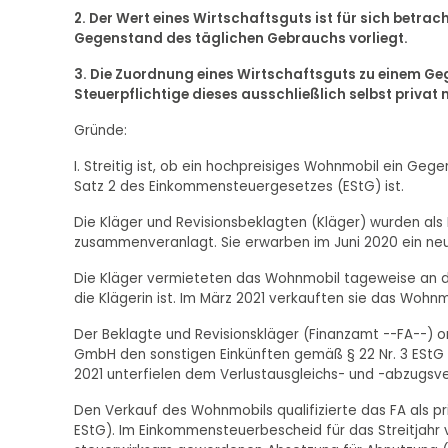
2. Der Wert eines Wirtschaftsguts ist für sich betrach
Gegenstand des täglichen Gebrauchs vorliegt.
3. Die Zuordnung eines Wirtschaftsguts zu einem G
Steuerpflichtige dieses ausschließlich selbst privat n
Gründe:
I. Streitig ist, ob ein hochpreisiges Wohnmobil ein Gege
Satz 2 des Einkommensteuergesetzes (EStG) ist.
Die Kläger und Revisionsbeklagten (Kläger) wurden als
zusammenveranlagt. Sie erwarben im Juni 2020 ein neu
Die Kläger vermieteten das Wohnmobil tageweise an di
die Klägerin ist. Im März 2021 verkauften sie das Wohnm
Der Beklagte und Revisionskläger (Finanzamt --FA--) 
GmbH den sonstigen Einkünften gemäß § 22 Nr. 3 EStG 
2021 unterfielen dem Verlustausgleichs- und -abzugsver
Den Verkauf des Wohnmobils qualifizierte das FA als priv
EStG). Im Einkommensteuerbescheid für das Streitjahr 