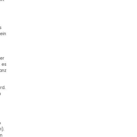
s
ein
er
 es
vanz
rd.
m
.
b
).
en