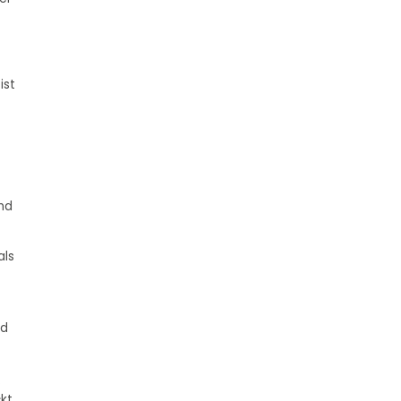
ist
nd
als
nd
s
kt