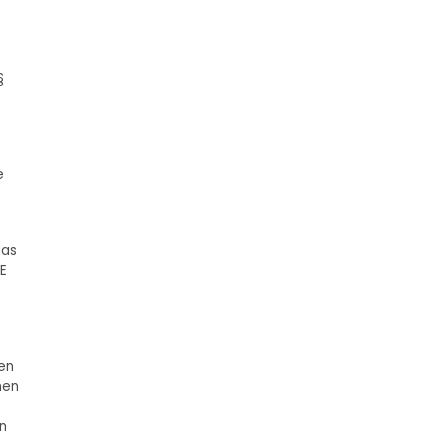
§
e
das
E
nen
nen
n