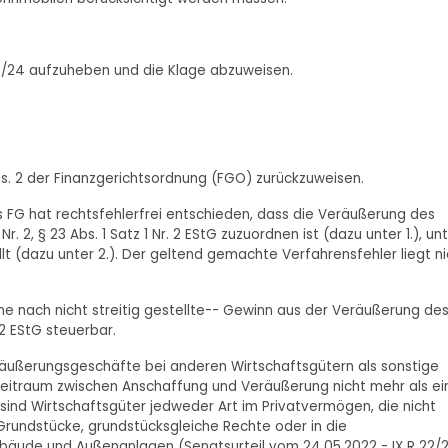
60/24 aufzuheben und die Klage abzuweisen.
Abs. 2 der Finanzgerichtsordnung (FGO) zurückzuweisen.
s FG hat rechtsfehlerfrei entschieden, dass die Veräußerung des
. 2, § 23 Abs. 1 Satz 1 Nr. 2 EStG zuzuordnen ist (dazu unter 1.), un
ällt (dazu unter 2.). Der geltend gemachte Verfahrensfehler liegt ni
 Höhe nach nicht streitig gestellte-- Gewinn aus der Veräußerung de
 2 EStG steuerbar.
Veräußerungsgeschäfte bei anderen Wirtschaftsgütern als sonstige
 Zeitraum zwischen Anschaffung und Veräußerung nicht mehr als ei
sind Wirtschaftsgüter jedweder Art im Privatvermögen, die nicht
ht Grundstücke, grundstücksgleiche Rechte oder in die
ude und Außenanlagen (Senatsurteil vom 24.05.2022 - IX R 22/2