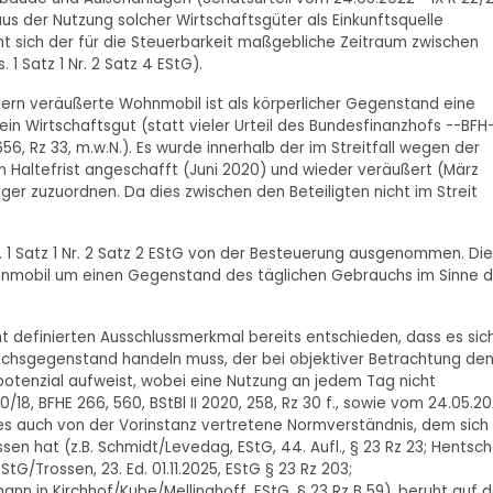
n aus der Nutzung solcher Wirtschaftsgüter als Einkunftsquelle
öht sich der für die Steuerbarkeit maßgebliche Zeitraum zwischen
1 Satz 1 Nr. 2 Satz 4 EStG).
gern veräußerte Wohnmobil ist als körperlicher Gegenstand eine
n Wirtschaftsgut (statt vieler Urteil des Bundesfinanzhofs --BFH
 656, Rz 33, m.w.N.). Es wurde innerhalb der im Streitfall wegen der
n Haltefrist angeschafft (Juni 2020) und wieder veräußert (März
r zuzuordnen. Da dies zwischen den Beteiligten nicht im Streit
. 1 Satz 1 Nr. 2 Satz 2 EStG von der Besteuerung ausgenommen. Die
ohnmobil um einen Gegenstand des täglichen Gebrauchs im Sinne d
t definierten Ausschlussmerkmal bereits entschieden, dass es sic
chsgegenstand handeln muss, der bei objektiver Betrachtung de
potenzial aufweist, wobei eine Nutzung an jedem Tag nicht
 10/18, BFHE 266, 560, BStBl II 2020, 258, Rz 30 f., sowie vom 24.05.2
 Dieses auch von der Vorinstanz vertretene Normverständnis, dem sich
n hat (z.B. Schmidt/Levedag, EStG, 44. Aufl., § 23 Rz 23; Hentsch
G/Trossen, 23. Ed. 01.11.2025, EStG § 23 Rz 203;
n in Kirchhof/Kube/Mellinghoff, EStG, § 23 Rz B 59), beruht auf d