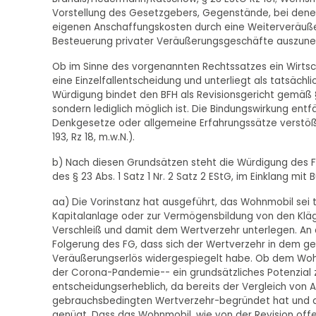
Vorstellung des Gesetzgebers, Gegenstände, bei denen d
eigenen Anschaffungskosten durch eine Weiterveräuß
Besteuerung privater Veräußerungsgeschäfte auszuneh
Ob im Sinne des vorgenannten Rechtssatzes ein Wirtsc
eine Einzelfallentscheidung und unterliegt als tatsäc
Würdigung bindet den BFH als Revisionsgericht gemäß §
sondern lediglich möglich ist. Die Bindungswirkung ent
Denkgesetze oder allgemeine Erfahrungssätze verstößt
193, Rz 18, m.w.N.).
b) Nach diesen Grundsätzen steht die Würdigung des 
des § 23 Abs. 1 Satz 1 Nr. 2 Satz 2 EStG, im Einklang mit
aa) Die Vorinstanz hat ausgeführt, das Wohnmobil sei t
Kapitalanlage oder zur Vermögensbildung von den Kl
Verschleiß und damit dem Wertverzehr unterlegen. An 
Folgerung des FG, dass sich der Wertverzehr in dem 
Veräußerungserlös widergespiegelt habe. Ob dem Woh
der Corona-Pandemie-- ein grundsätzliches Potenzial 
entscheidungserheblich, da bereits der Vergleich von
gebrauchsbedingten Wertverzehr-begründet hat und d
genügt. Dass das Wohnmobil, wie von der Revision offe