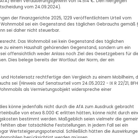
AfA) einen Veräußerungsgewinn von 14.514 €. Den hiergegen
entscheidung vom 24.09.2024).
ngen der Finanzgerichte 2025, 1229 veröffentlichtem Urteil vom
erte Wohnmobil sei ein Gegenstand des täglichen Gebrauchs gemäß 
inn sei daher nicht steuerbar.
ndesrecht. Das Wohnmobil sei kein Gegenstand des täglichen
ise zu einem Haushalt gehörenden Gegenstand, sondern um ein
ei offensichtlich weder Anlass noch Ziel des Gesetzgebers für di
esen. Dies belege bereits der Wortlaut der Norm, der ein
und Hotelersatz rechtfertige den Vergleich zu einem Mobilheim, 
hs sei (Hinweis auf Senatsurteil vom 24.05.2022 - IX R 22/21, BFH
s Wohnmobils als Vermietungsobjekt widerspreche einer
es könne jedenfalls nicht durch die AfA zum Ausdruck gebracht
rteinbuße von etwa 8.000 € erlitten hätten, könne nicht durch ei
gskosten bestimmt werden. Maßgeblich seien vielmehr die gemei
hlten aber tatsächliche Feststellungen. In jedem Fall sei ein
ogar Wertsteigerungspotenzial. Schließlich hätten die Auswirkunge
hnmobilen berücksichtigt werden müssen.