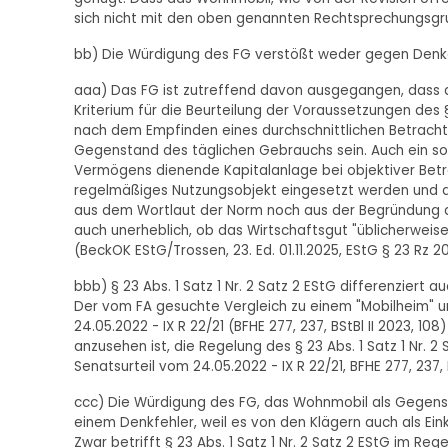
sich nicht mit den oben genannten Rechtsprechungsgr
bb) Die Würdigung des FG verstößt weder gegen Denk
aaa) Das FG ist zutreffend davon ausgegangen, dass d
Kriterium für die Beurteilung der Voraussetzungen des §
nach dem Empfinden eines durchschnittlichen Betrachte
Gegenstand des täglichen Gebrauchs sein. Auch ein so
Vermögens dienende Kapitalanlage bei objektiver Betr
regelmäßiges Nutzungsobjekt eingesetzt werden und d
aus dem Wortlaut der Norm noch aus der Begründung d
auch unerheblich, ob das Wirtschaftsgut "üblicherweis
(BeckOK EStG/Trossen, 23. Ed. 01.11.2025, EStG § 23 Rz 20
bbb) § 23 Abs. 1 Satz 1 Nr. 2 Satz 2 EStG differenziert
Der vom FA gesuchte Vergleich zu einem "Mobilheim" 
24.05.2022 - IX R 22/21 (BFHE 277, 237, BStBl II 2023, 1
anzusehen ist, die Regelung des § 23 Abs. 1 Satz 1 Nr. 
Senatsurteil vom 24.05.2022 - IX R 22/21, BFHE 277, 237, B
ccc) Die Würdigung des FG, das Wohnmobil als Gegenst
einem Denkfehler, weil es von den Klägern auch als E
Zwar betrifft § 23 Abs. 1 Satz 1 Nr. 2 Satz 2 EStG im Re