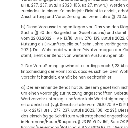
BFHE 277, 237, BStBl II 2023, 108, Rz 27, m.w.N.). Werde
zumindest in einem Kalenderjahr Einkünfte erzielt, erh
Anschaffung und Veräußerung auf zehn Jahre (§ 23 Abs. 
b) Diese Voraussetzungen liegen vor. Das von den Klä
Sache (§ 90 des Bürgerlichen Gesetzbuchs) und damit ei
vom 22.03.2022 - IV R 13/18, BFHE 276, 139, BStBl II 2022,
Nutzung als Einkunftsquelle auf zehn Jahre verlängerte
2021). Das Wohnmobil war dem Privatvermögen der Kläge
steht, sieht der Senat von weiteren Ausführungen ab.
2. Der Veräußerungsgewinn ist allerdings nach § 23 Abs
Entscheidung der Vorinstanz, dass es sich bei dem W
Vorschrift handelt, enthält keinen Rechtsfehler.
a) Der erkennende Senat hat zu diesem gesetzlich nich
um einen vorrangig zur Nutzung angeschafften Gebrau
Wertverzehr unterliegt und/oder kein Wertsteigerungs
erforderlich ist (vgl. Senatsurteile vom 29.10.2019 - IX R
- IX R 22/21, BFHE 277, 237, BStBl II 2023, 108, Rz 29).
das einschlägige Schrifttum weitestgehend angeschlosse
in Herrmann/Heuer/Raupach, § 23 EStG Rz 159; BeckOK ESt
Brandis/Heuermann/Ratschow, § 23 EStG Rz 101; Wernsman