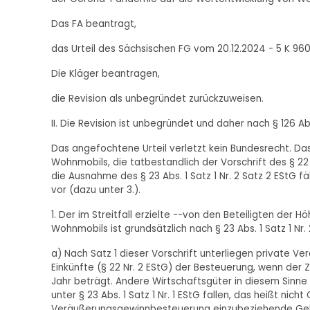
Das FA beantragt,
das Urteil des Sächsischen FG vom 20.12.2024 - 5 K 9
Die Kläger beantragen,
die Revision als unbegründet zurückzuweisen.
II. Die Revision ist unbegründet und daher nach § 126 
Das angefochtene Urteil verletzt kein Bundesrecht. Da
Wohnmobils, die tatbestandlich der Vorschrift des § 22 Nr
die Ausnahme des § 23 Abs. 1 Satz 1 Nr. 2 Satz 2 EStG f
vor (dazu unter 3.).
1. Der im Streitfall erzielte --von den Beteiligten der
Wohnmobils ist grundsätzlich nach § 23 Abs. 1 Satz 1 Nr.
a) Nach Satz 1 dieser Vorschrift unterliegen private 
Einkünfte (§ 22 Nr. 2 EStG) der Besteuerung, wenn der
Jahr beträgt. Andere Wirtschaftsgüter in diesem Sinne 
unter § 23 Abs. 1 Satz 1 Nr. 1 EStG fallen, das heißt nic
Veräußerungsgewinnbesteuerung einzubeziehende Gebä