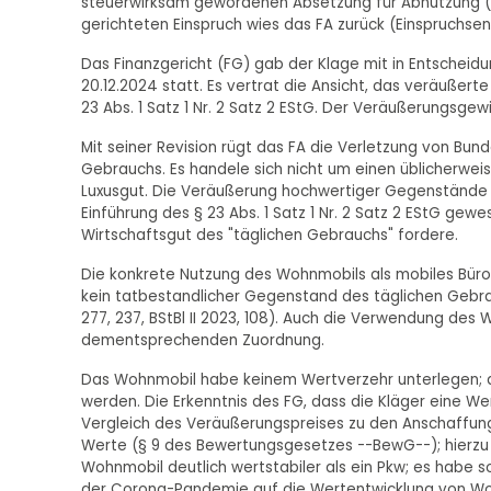
steuerwirksam gewordenen Absetzung für Abnutzung (
gerichteten Einspruch wies das FA zurück (Einspruchs
Das Finanzgericht (FG) gab der Klage mit in Entscheidu
20.12.2024 statt. Es vertrat die Ansicht, das veräuß
23 Abs. 1 Satz 1 Nr. 2 Satz 2 EStG. Der Veräußerungsgew
Mit seiner Revision rügt das FA die Verletzung von Bu
Gebrauchs. Es handele sich nicht um einen üblicherwe
Luxusgut. Die Veräußerung hochwertiger Gegenstände s
Einführung des § 23 Abs. 1 Satz 1 Nr. 2 Satz 2 EStG gew
Wirtschaftsgut des "täglichen Gebrauchs" fordere.
Die konkrete Nutzung des Wohnmobils als mobiles Büro 
kein tatbestandlicher Gegenstand des täglichen Gebrauc
277, 237, BStBl II 2023, 108). Auch die Verwendung de
dementsprechenden Zuordnung.
Das Wohnmobil habe keinem Wertverzehr unterlegen; di
werden. Die Erkenntnis des FG, dass die Kläger eine We
Vergleich des Veräußerungspreises zu den Anschaffun
Werte (§ 9 des Bewertungsgesetzes --BewG--); hierzu fe
Wohnmobil deutlich wertstabiler als ein Pkw; es habe s
der Corona-Pandemie auf die Wertentwicklung von Wo