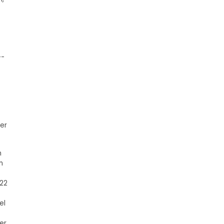
--
er
h
m
022
el
er