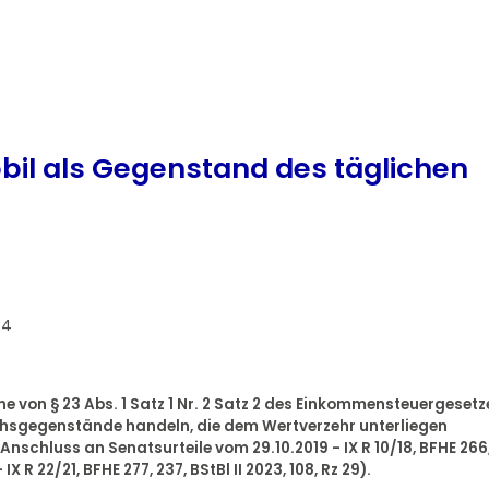
il als Gegenstand des täglichen
24
e von § 23 Abs. 1 Satz 1 Nr. 2 Satz 2 des Einkommensteuergesetz
chsgegenstände handeln, die dem Wertverzehr unterliegen
schluss an Senatsurteile vom 29.10.2019 - IX R 10/18, BFHE 266
IX R 22/21, BFHE 277, 237, BStBl II 2023, 108, Rz 29).