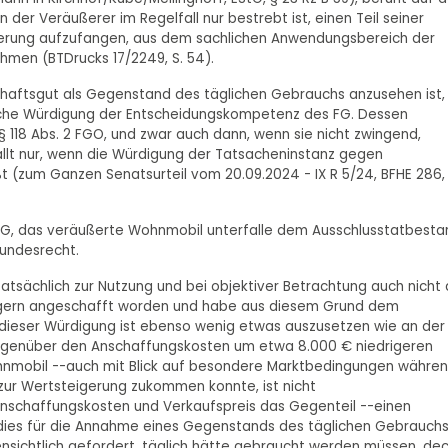
er Veräußerer im Regelfall nur bestrebt ist, einen Teil seiner
erung aufzufangen, aus dem sachlichen Anwendungsbereich der
men (BTDrucks 17/2249, S. 54).
haftsgut als Gegenstand des täglichen Gebrauchs anzusehen ist, 
hliche Würdigung der Entscheidungskompetenz des FG. Dessen
 118 Abs. 2 FGO, und zwar auch dann, wenn sie nicht zwingend,
fällt nur, wenn die Würdigung der Tatsacheninstanz gegen
 (zum Ganzen Senatsurteil vom 20.09.2024 - IX R 5/24, BFHE 286,
FG, das veräußerte Wohnmobil unterfalle dem Ausschlusstatbesta
 Bundesrecht.
atsächlich zur Nutzung und bei objektiver Betrachtung auch nicht 
ägern angeschafft worden und habe aus diesem Grund dem
dieser Würdigung ist ebenso wenig etwas auszusetzen wie an der
gegenüber den Anschaffungskosten um etwa 8.000 € niedrigeren
nmobil --auch mit Blick auf besondere Marktbedingungen währe
zur Wertsteigerung zukommen konnte, ist nicht
 Anschaffungskosten und Verkaufspreis das Gegenteil --einen
ies für die Annahme eines Gegenstands des täglichen Gebrauch
nsichtlich gefordert, täglich hätte gebraucht werden müssen, dec