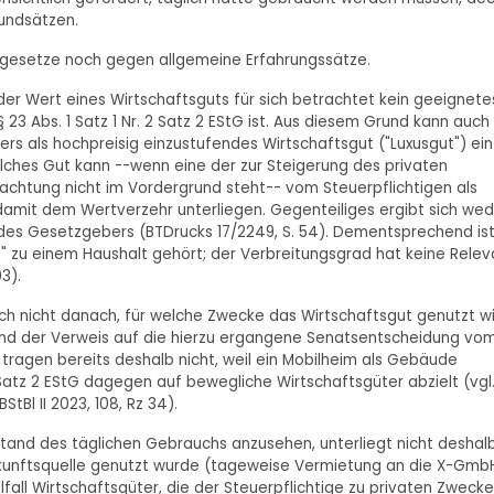
undsätzen.
gesetze noch gegen allgemeine Erfahrungssätze.
er Wert eines Wirtschaftsguts für sich betrachtet kein geeignete
 23 Abs. 1 Satz 1 Nr. 2 Satz 2 EStG ist. Aus diesem Grund kann auch 
rs als hochpreisig einzustufendes Wirtschaftsgut ("Luxusgut") ein
lches Gut kann --wenn eine der zur Steigerung des privaten
achtung nicht im Vordergrund steht-- vom Steuerpflichtigen als
amit dem Wertverzehr unterliegen. Gegenteiliges ergibt sich wed
es Gesetzgebers (BTDrucks 17/2249, S. 54). Dementsprechend ist
e" zu einem Haushalt gehört; der Verbreitungsgrad hat keine Rele
3).
 auch nicht danach, für welche Zwecke das Wirtschaftsgut genutzt wi
und der Verweis auf die hierzu ergangene Senatsentscheidung vo
08) tragen bereits deshalb nicht, weil ein Mobilheim als Gebäude
2 Satz 2 EStG dagegen auf bewegliche Wirtschaftsgüter abzielt (vgl
StBl II 2023, 108, Rz 34).
and des täglichen Gebrauchs anzusehen, unterliegt nicht deshal
inkunftsquelle genutzt wurde (tageweise Vermietung an die X-GmbH
gelfall Wirtschaftsgüter, die der Steuerpflichtige zu privaten Zweck