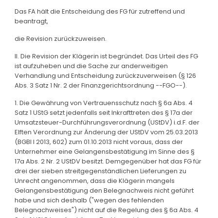
Das FA hält die Entscheidung des FG für zutreffend und
beantragt,
die Revision zurückzuweisen.
II. Die Revision der Klägerin ist begründet. Das Urteil des FG
ist aufzuheben und die Sache zur anderweitigen
Verhandlung und Entscheidung zurückzuverweisen (§ 126
Abs. 3 Satz 1 Nr. 2 der Finanzgerichtsordnung --FGO--).
1. Die Gewährung von Vertrauensschutz nach § 6a Abs. 4
Satz 1 UStG setzt jedenfalls seit Inkrafttreten des § 17a der
Umsatzsteuer-Durchführungsverordnung (UStDV) i.d.F. der
Elften Verordnung zur Änderung der UStDV vom 25.03.2013
(BGBl I 2013, 602) zum 01.10.2013 nicht voraus, dass der
Unternehmer eine Gelangensbestätigung im Sinne des §
17a Abs. 2 Nr. 2 UStDV besitzt. Demgegenüber hat das FG für
drei der sieben streitgegenständlichen Lieferungen zu
Unrecht angenommen, dass die Klägerin mangels
Gelangensbestätigung den Belegnachweis nicht geführt
habe und sich deshalb ("wegen des fehlenden
Belegnachweises") nicht auf die Regelung des § 6a Abs. 4