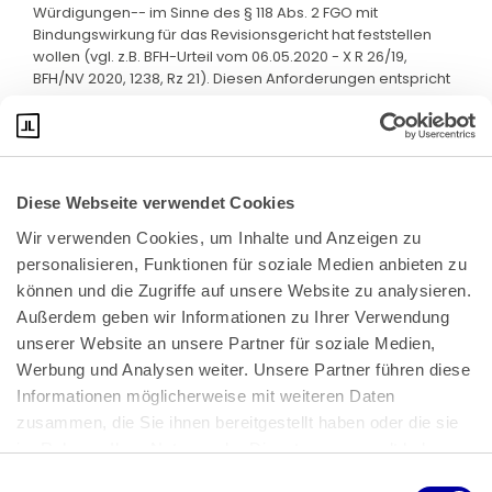
Würdigungen-- im Sinne des § 118 Abs. 2 FGO mit
Bindungswirkung für das Revisionsgericht hat feststellen
wollen (vgl. z.B. BFH-Urteil vom 06.05.2020 - X R 26/19,
BFH/NV 2020, 1238, Rz 21). Diesen Anforderungen entspricht
die angefochtene Entscheidung des FG nicht.
Diese Webseite verwendet Cookies
Wir verwenden Cookies, um Inhalte und Anzeigen zu 
personalisieren, Funktionen für soziale Medien anbieten zu 
können und die Zugriffe auf unsere Website zu analysieren. 
Außerdem geben wir Informationen zu Ihrer Verwendung 
unserer Website an unsere Partner für soziale Medien, 
Bundeskanzlerplatz 2
Werbung und Analysen weiter. Unsere Partner führen diese 
53113 Bonn
Informationen möglicherweise mit weiteren Daten 
zusammen, die Sie ihnen bereitgestellt haben oder die sie 
Pressemitteilungen
AGB
|
im Rahmen Ihrer Nutzung der Dienste gesammelt haben.
Impressum
Datenschutz
|
Einwilligungsauswahl