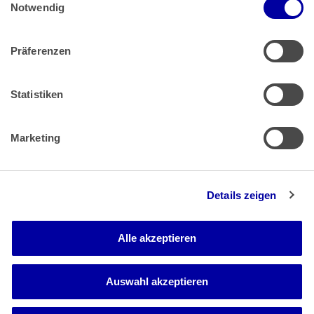
Impressum
 | 
Datenschutz
Notwendig
Präferenzen
Zahlung & Versand
Rücksendungen/Widerrufsbelehrung
Muster Widerrufsformular (PDF)
Statistiken
Remissionsbedingungen für den Handel
Kündigungsformular
Marketing
Barrierefreiheit
Details zeigen
Newsletter
Mediadaten
Alle akzeptieren
Media-Center
Auswahl akzeptieren