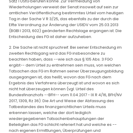
Satz 1 UStG berufen könne. Zur Vermeidung von
Wiederholungen verweist der Senat insoweit auf sein zur
amtlichen Veröffentlichung bestimmtes Urteil vom heutigen
Tag in der Sache V R 3/25, das ebenfalls zu der durch die
Elfte Verordnung zur Änderung der UStDV vom 25.03.2013
(BGBl I 2013, 602) geänderten Rechtslage ergangen ist. Die
Entscheidung des FG ist daher aufzuheben.
2. Die Sache ist nicht spruchreif. Bei seiner Entscheidung im
zweiten Rechtsgang wird das FG insbesondere zu
beachten haben, dass --wie sich aus § 105 Abs. 3 FGO
ergibt-- dem Urteil zu entnehmen sein muss, von welchen
Tatsachen das FG im Rahmen seiner Überzeugungsbildung
ausgegangen ist, das heißt, wovon das FG nach dem
Ergebnis des Verfahrens überzeugt ist und wovon es sich
nicht hat überzeugen können (vgl. Urteil des
Bundesfinanzhofs --BFH-- vom 11.04.2017 - IX R 4/16, BFH/NV
2017, 1309, Rz 36). Die Art und Weise der Abfassung des
Tatbestandes des finanzgerichtlichen Urteils muss
erkennen lassen, welche der dort lediglich
wiedergegebenen Tatsachenbehauptungen der
Beteiligten das FG schlicht referiert hat und welche es --
nach eigenen Ermittlungen, Überprüfungen und