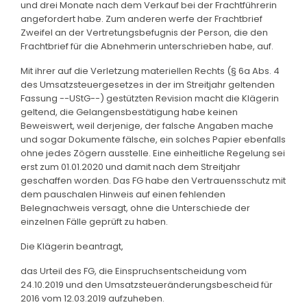
und drei Monate nach dem Verkauf bei der Frachtführerin
angefordert habe. Zum anderen werfe der Frachtbrief
Zweifel an der Vertretungsbefugnis der Person, die den
Frachtbrief für die Abnehmerin unterschrieben habe, auf.
Mit ihrer auf die Verletzung materiellen Rechts (§ 6a Abs. 4
des Umsatzsteuergesetzes in der im Streitjahr geltenden
Fassung --UStG--) gestützten Revision macht die Klägerin
geltend, die Gelangensbestätigung habe keinen
Beweiswert, weil derjenige, der falsche Angaben mache
und sogar Dokumente fälsche, ein solches Papier ebenfalls
ohne jedes Zögern ausstelle. Eine einheitliche Regelung sei
erst zum 01.01.2020 und damit nach dem Streitjahr
geschaffen worden. Das FG habe den Vertrauensschutz mit
dem pauschalen Hinweis auf einen fehlenden
Belegnachweis versagt, ohne die Unterschiede der
einzelnen Fälle geprüft zu haben.
Die Klägerin beantragt,
das Urteil des FG, die Einspruchsentscheidung vom
24.10.2019 und den Umsatzsteueränderungsbescheid für
2016 vom 12.03.2019 aufzuheben.