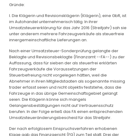
Gründe:
I. Die Klägerin und Revisionsklägerin (Klägerin), eine GbR, ist
im Autohandel unternehmerisch tätig. In ihrer
Umsatzsteuererklärung für das Jahr 2016 (Streitjahr) sah sie
unter anderem mehrere Fahrzeugverkäufe als steuerfreie
innergemeinschaftliche Lieferungen an.
Nach einer Umsatzsteuer-Sonderprüfung gelangte der
Beklagte und Revisionsbeklagte (Finanzamt --FA--) zu der
Auffassung, dass für sieben der als steuerfrei erklärten
Fahrzeugverkäufe die Voraussetzungen der
Steuerbefreiung nicht vorgelegen hätten, weil die
Abnehmer in ihren Mitgliedstaaten als sogenannte missing
trader erfasst seien und nicht objektiv feststehe, dass die
Fahrzeuge in das übrige Gemeinschaftsgebiet gelangt
seien. Die Klägerin könne sich mangels
Gelangensbestätigungen nicht auf Vertrauensschutz
berufen. In der Folge erließ das FA einen entsprechenden
Umsatzsteueränderungsbescheid für das Streitjahr.
Der nach erfolglosem Einspruchsverfahren erhobenen
Klage gab das Finanzgericht (FG) zum Teil statt. Drei der