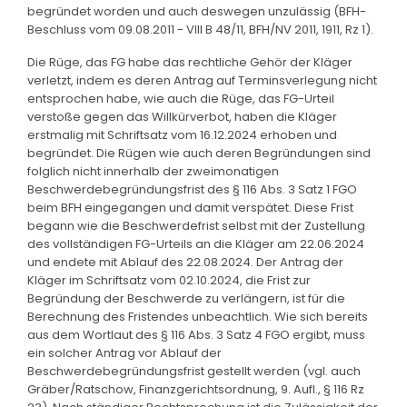
begründet worden und auch deswegen unzulässig (BFH-
Beschluss vom 09.08.2011 - VIII B 48/11, BFH/NV 2011, 1911, Rz 1).
Die Rüge, das FG habe das rechtliche Gehör der Kläger
verletzt, indem es deren Antrag auf Terminsverlegung nicht
entsprochen habe, wie auch die Rüge, das FG-Urteil
verstoße gegen das Willkürverbot, haben die Kläger
erstmalig mit Schriftsatz vom 16.12.2024 erhoben und
begründet. Die Rügen wie auch deren Begründungen sind
folglich nicht innerhalb der zweimonatigen
Beschwerdebegründungsfrist des § 116 Abs. 3 Satz 1 FGO
beim BFH eingegangen und damit verspätet. Diese Frist
begann wie die Beschwerdefrist selbst mit der Zustellung
des vollständigen FG-Urteils an die Kläger am 22.06.2024
und endete mit Ablauf des 22.08.2024. Der Antrag der
Kläger im Schriftsatz vom 02.10.2024, die Frist zur
Begründung der Beschwerde zu verlängern, ist für die
Berechnung des Fristendes unbeachtlich. Wie sich bereits
aus dem Wortlaut des § 116 Abs. 3 Satz 4 FGO ergibt, muss
ein solcher Antrag vor Ablauf der
Beschwerdebegründungsfrist gestellt werden (vgl. auch
Gräber/Ratschow, Finanzgerichtsordnung, 9. Aufl., § 116 Rz