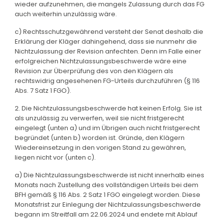
wieder aufzunehmen, die mangels Zulassung durch das FG
auch weiterhin unzulässig wäre.
c) Rechtsschutzgewährend versteht der Senat deshalb die
Erklärung der Kläger dahingehend, dass sie nunmehr die
Nichtzulassung der Revision anfechten. Denn im Falle einer
erfolgreichen Nichtzulassungsbeschwerde wäre eine
Revision zur Überprüfung des von den Klägern als
rechtswidrig angesehenen FG-Urteils durchzuführen (§ 116
Abs. 7 Satz 1 FGO).
2. Die Nichtzulassungsbeschwerde hat keinen Erfolg. Sie ist
als unzulässig zu verwerfen, weil sie nicht fristgerecht
eingelegt (unten a) und im Übrigen auch nicht fristgerecht
begründet (unten b) worden ist. Gründe, den Klägern
Wiedereinsetzung in den vorigen Stand zu gewähren,
liegen nicht vor (unten c).
a) Die Nichtzulassungsbeschwerde ist nicht innerhalb eines
Monats nach Zustellung des vollständigen Urteils bei dem
BFH gemäß § 116 Abs. 2 Satz 1 FGO eingelegt worden. Diese
Monatsfrist zur Einlegung der Nichtzulassungsbeschwerde
begann im Streitfall am 22.06.2024 und endete mit Ablauf