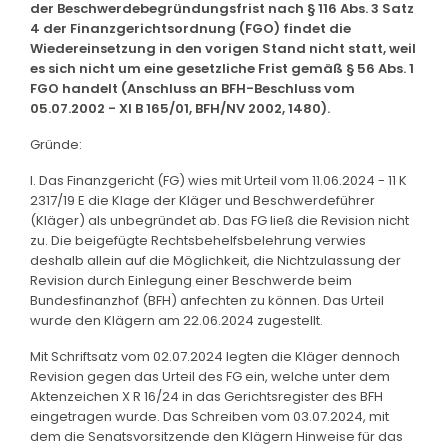
der Beschwerdebegründungsfrist nach § 116 Abs. 3 Satz
4 der Finanzgerichtsordnung (FGO) findet die
Wiedereinsetzung in den vorigen Stand nicht statt, weil
es sich nicht um eine gesetzliche Frist gemäß § 56 Abs. 1
FGO handelt (Anschluss an BFH-Beschluss vom
05.07.2002 - XI B 165/01, BFH/NV 2002, 1480).
Gründe:
I. Das Finanzgericht (FG) wies mit Urteil vom 11.06.2024 - 11 K
2317/19 E die Klage der Kläger und Beschwerdeführer
(Kläger) als unbegründet ab. Das FG ließ die Revision nicht
zu. Die beigefügte Rechtsbehelfsbelehrung verwies
deshalb allein auf die Möglichkeit, die Nichtzulassung der
Revision durch Einlegung einer Beschwerde beim
Bundesfinanzhof (BFH) anfechten zu können. Das Urteil
wurde den Klägern am 22.06.2024 zugestellt.
Mit Schriftsatz vom 02.07.2024 legten die Kläger dennoch
Revision gegen das Urteil des FG ein, welche unter dem
Aktenzeichen X R 16/24 in das Gerichtsregister des BFH
eingetragen wurde. Das Schreiben vom 03.07.2024, mit
dem die Senatsvorsitzende den Klägern Hinweise für das