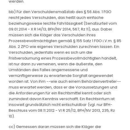
werden.
bb) Für den Verschuldensmaßstab des § 56 Abs. 1 FGO
reicht jedes Verschulden, das heißt auch einfache
beziehungsweise leichte Fahrlässigkeit (Senatsurteil vom
09.01.2014 - X R 14/13, BFH/NV 2014, 567, Rz 11), aus. Dabei
müssen sich die Kläger das Verschulden ihres
Prozessbevollmächtigten gemäß § 155 Satz 1 FGO i.V.m. § 85
Abs. 2 ZPO wie eigenes Verschulden zurechnen lassen. Ein
Verschulden, jedenfalls wenn es sich um die
Fristversäumung eines Prozessbevollmächtigten handelt,
ist nur dann zu verneinen, wenn die äußerste, den
Umständen des Falles angemessene und
vernünftigerweise zu erwartende Sorgfalt angewendet
worden ist. Von ihm --wie auch einem Behördenvertreter--
muss erwartet werden, dass er die Voraussetzungen und
die Anforderungen für ein Rechtsmittel kennt oder sich
zumindest davon Kenntnis verschafft. Ein Rechtsirrtum ist
insoweit grundsätzlich nicht entschuldbar (vgl. nur BFH-
Beschluss vom 08.11.2012 - VI R 25/12, BFH/NV 2013, 235, Rz
10).
cc) Gemessen daran müssen sich die Kläger die