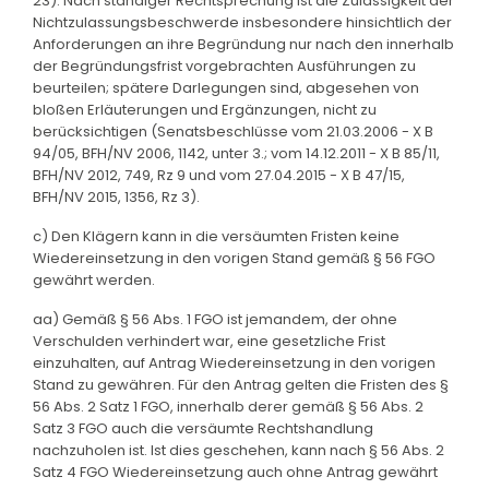
23). Nach ständiger Rechtsprechung ist die Zulässigkeit der
Nichtzulassungsbeschwerde insbesondere hinsichtlich der
Anforderungen an ihre Begründung nur nach den innerhalb
der Begründungsfrist vorgebrachten Ausführungen zu
beurteilen; spätere Darlegungen sind, abgesehen von
bloßen Erläuterungen und Ergänzungen, nicht zu
berücksichtigen (Senatsbeschlüsse vom 21.03.2006 - X B
94/05, BFH/NV 2006, 1142, unter 3.; vom 14.12.2011 - X B 85/11,
BFH/NV 2012, 749, Rz 9 und vom 27.04.2015 - X B 47/15,
BFH/NV 2015, 1356, Rz 3).
c) Den Klägern kann in die versäumten Fristen keine
Wiedereinsetzung in den vorigen Stand gemäß § 56 FGO
gewährt werden.
aa) Gemäß § 56 Abs. 1 FGO ist jemandem, der ohne
Verschulden verhindert war, eine gesetzliche Frist
einzuhalten, auf Antrag Wiedereinsetzung in den vorigen
Stand zu gewähren. Für den Antrag gelten die Fristen des §
56 Abs. 2 Satz 1 FGO, innerhalb derer gemäß § 56 Abs. 2
Satz 3 FGO auch die versäumte Rechtshandlung
nachzuholen ist. Ist dies geschehen, kann nach § 56 Abs. 2
Satz 4 FGO Wiedereinsetzung auch ohne Antrag gewährt