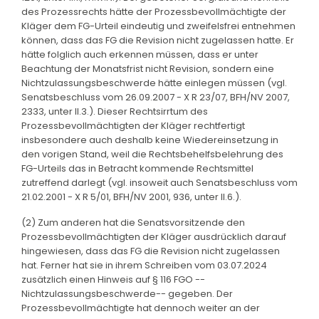
des Prozessrechts hätte der Prozessbevollmächtigte der
Kläger dem FG-Urteil eindeutig und zweifelsfrei entnehmen
können, dass das FG die Revision nicht zugelassen hatte. Er
hätte folglich auch erkennen müssen, dass er unter
Beachtung der Monatsfrist nicht Revision, sondern eine
Nichtzulassungsbeschwerde hätte einlegen müssen (vgl.
Senatsbeschluss vom 26.09.2007 - X R 23/07, BFH/NV 2007,
2333, unter II.3.). Dieser Rechtsirrtum des
Prozessbevollmächtigten der Kläger rechtfertigt
insbesondere auch deshalb keine Wiedereinsetzung in
den vorigen Stand, weil die Rechtsbehelfsbelehrung des
FG-Urteils das in Betracht kommende Rechtsmittel
zutreffend darlegt (vgl. insoweit auch Senatsbeschluss vom
21.02.2001 - X R 5/01, BFH/NV 2001, 936, unter II.6.).
(2) Zum anderen hat die Senatsvorsitzende den
Prozessbevollmächtigten der Kläger ausdrücklich darauf
hingewiesen, dass das FG die Revision nicht zugelassen
hat. Ferner hat sie in ihrem Schreiben vom 03.07.2024
zusätzlich einen Hinweis auf § 116 FGO --
Nichtzulassungsbeschwerde-- gegeben. Der
Prozessbevollmächtigte hat dennoch weiter an der