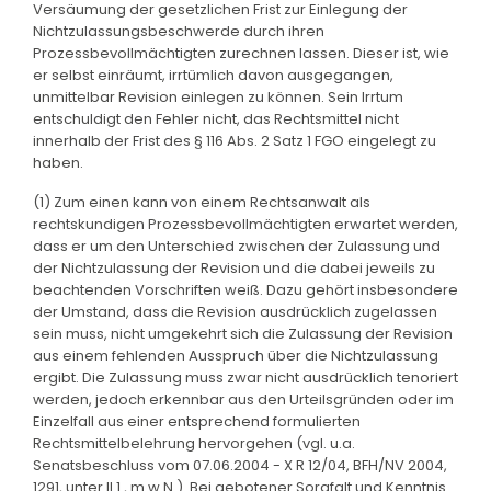
Versäumung der gesetzlichen Frist zur Einlegung der
Nichtzulassungsbeschwerde durch ihren
Prozessbevollmächtigten zurechnen lassen. Dieser ist, wie
er selbst einräumt, irrtümlich davon ausgegangen,
unmittelbar Revision einlegen zu können. Sein Irrtum
entschuldigt den Fehler nicht, das Rechtsmittel nicht
innerhalb der Frist des § 116 Abs. 2 Satz 1 FGO eingelegt zu
haben.
(1) Zum einen kann von einem Rechtsanwalt als
rechtskundigen Prozessbevollmächtigten erwartet werden,
dass er um den Unterschied zwischen der Zulassung und
der Nichtzulassung der Revision und die dabei jeweils zu
beachtenden Vorschriften weiß. Dazu gehört insbesondere
der Umstand, dass die Revision ausdrücklich zugelassen
sein muss, nicht umgekehrt sich die Zulassung der Revision
aus einem fehlenden Ausspruch über die Nichtzulassung
ergibt. Die Zulassung muss zwar nicht ausdrücklich tenoriert
werden, jedoch erkennbar aus den Urteilsgründen oder im
Einzelfall aus einer entsprechend formulierten
Rechtsmittelbelehrung hervorgehen (vgl. u.a.
Senatsbeschluss vom 07.06.2004 - X R 12/04, BFH/NV 2004,
1291, unter II.1., m.w.N.). Bei gebotener Sorgfalt und Kenntnis