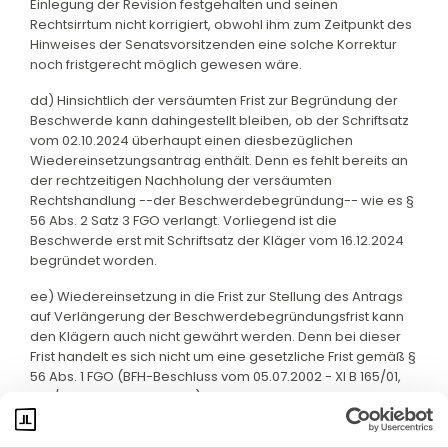
Einlegung der Revision festgehalten und seinen
Rechtsirrtum nicht korrigiert, obwohl ihm zum Zeitpunkt des
Hinweises der Senatsvorsitzenden eine solche Korrektur
noch fristgerecht möglich gewesen wäre.
dd) Hinsichtlich der versäumten Frist zur Begründung der
Beschwerde kann dahingestellt bleiben, ob der Schriftsatz
vom 02.10.2024 überhaupt einen diesbezüglichen
Wiedereinsetzungsantrag enthält. Denn es fehlt bereits an
der rechtzeitigen Nachholung der versäumten
Rechtshandlung --der Beschwerdebegründung-- wie es §
56 Abs. 2 Satz 3 FGO verlangt. Vorliegend ist die
Beschwerde erst mit Schriftsatz der Kläger vom 16.12.2024
begründet worden.
ee) Wiedereinsetzung in die Frist zur Stellung des Antrags
auf Verlängerung der Beschwerdebegründungsfrist kann
den Klägern auch nicht gewährt werden. Denn bei dieser
Frist handelt es sich nicht um eine gesetzliche Frist gemäß §
56 Abs. 1 FGO (BFH-Beschluss vom 05.07.2002 - XI B 165/01,
BFH/NV 2002, 1480, m.w.N.).