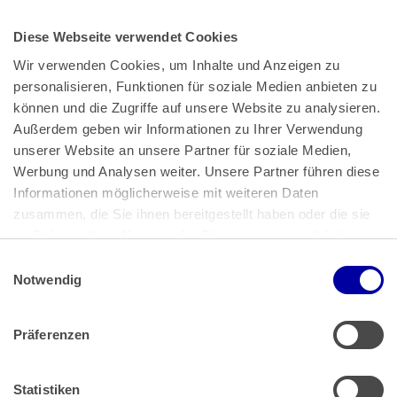
Diese Webseite verwendet Cookies
Wir verwenden Cookies, um Inhalte und Anzeigen zu 
personalisieren, Funktionen für soziale Medien anbieten zu 
können und die Zugriffe auf unsere Website zu analysieren. 
Außerdem geben wir Informationen zu Ihrer Verwendung 
unserer Website an unsere Partner für soziale Medien, 
Bundeskanzlerplatz 2
Werbung und Analysen weiter. Unsere Partner führen diese 
53113 Bonn
Informationen möglicherweise mit weiteren Daten 
zusammen, die Sie ihnen bereitgestellt haben oder die sie 
Pressemitteilungen
AGB
|
im Rahmen Ihrer Nutzung der Dienste gesammelt haben.
Impressum
Datenschutz
|
Einwilligungsauswahl
Impressum
 | 
Datenschutz
Notwendig
Präferenzen
Zahlung & Versand
Rücksendungen/Widerrufsbelehrung
Muster Widerrufsformular (PDF)
Statistiken