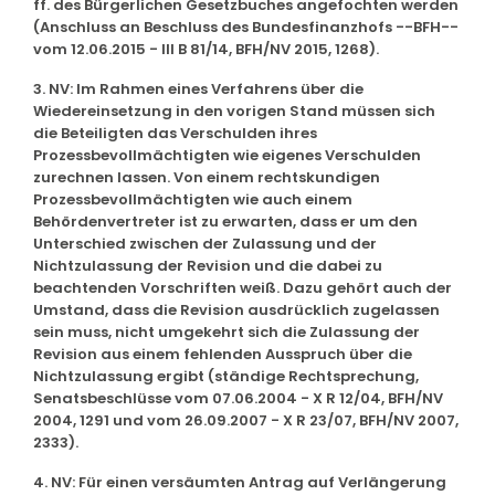
ff. des Bürgerlichen Gesetzbuches angefochten werden
(Anschluss an Beschluss des Bundesfinanzhofs --BFH--
vom 12.06.2015 - III B 81/14, BFH/NV 2015, 1268).
3. NV: Im Rahmen eines Verfahrens über die
Wiedereinsetzung in den vorigen Stand müssen sich
die Beteiligten das Verschulden ihres
Prozessbevollmächtigten wie eigenes Verschulden
zurechnen lassen. Von einem rechtskundigen
Prozessbevollmächtigten wie auch einem
Behördenvertreter ist zu erwarten, dass er um den
Unterschied zwischen der Zulassung und der
Nichtzulassung der Revision und die dabei zu
beachtenden Vorschriften weiß. Dazu gehört auch der
Umstand, dass die Revision ausdrücklich zugelassen
sein muss, nicht umgekehrt sich die Zulassung der
Revision aus einem fehlenden Ausspruch über die
Nichtzulassung ergibt (ständige Rechtsprechung,
Senatsbeschlüsse vom 07.06.2004 - X R 12/04, BFH/NV
2004, 1291 und vom 26.09.2007 - X R 23/07, BFH/NV 2007,
2333).
4. NV: Für einen versäumten Antrag auf Verlängerung