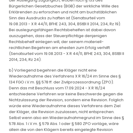
der Auslegung zugänglich, wobei nach § 133 des
Bürgerlichen Gesetzbuches (BGB) der wirkliche Wille des
Erklärenden zu erforschen und nicht am buchstäblichen
Sinn des Ausdrucks zu haften ist (Senatsurteil vom
19.08.2013 - X R 44/11, BFHE 243, 304, BStBl II 2014, 234, Rz 19).
Bei auslegungsfähigen Rechtsbehelfen ist dabei davon
auszugehen, dass der Steuerpflichtige denjenigen
Rechtsbehelf einlegen will, der seinem materiell-
rechtlichen Begehren am ehesten zum Erfolg verhilft
(Senatsurteil vom 19.08.2013 - X R 44/11, BFHE 243, 304, BStBl II
2014, 234, Rz 24).
b) Vorliegend begehren die Kläger nicht eine
Wiederaufnahme des Verfahrens X R 16/24 im Sinne des §
134 FGO i.V.m. §§ 578 ff. der Zivilprozessordnung (ZPO).
Denn das mit Beschluss vom 17.09.2024 - X R 16/24
entschiedene Verfahren war keine Beschwerde gegen die
Nichtzulassung der Revision, sondern eine Revision. Folglich
würde eine Wiederaufnahme dieses Verfahrens dem Ziel
der Kläger, die Revision zuzulassen, nicht entsprechen.
Selbst wenn also ein Wiederaufnahmegrund im Sinne des §
578 Abs. 1 i.V.m. § 579 Abs. 1 oder § 580 ZPO vorläge, wäre
allein die von den Klägern bereits eingelegte Revision