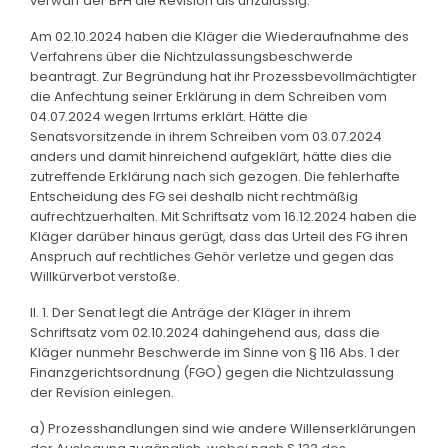
verwarf der BFH die Revision als unzulässig.
Am 02.10.2024 haben die Kläger die Wiederaufnahme des
Verfahrens über die Nichtzulassungsbeschwerde
beantragt. Zur Begründung hat ihr Prozessbevollmächtigter
die Anfechtung seiner Erklärung in dem Schreiben vom
04.07.2024 wegen Irrtums erklärt. Hätte die
Senatsvorsitzende in ihrem Schreiben vom 03.07.2024
anders und damit hinreichend aufgeklärt, hätte dies die
zutreffende Erklärung nach sich gezogen. Die fehlerhafte
Entscheidung des FG sei deshalb nicht rechtmäßig
aufrechtzuerhalten. Mit Schriftsatz vom 16.12.2024 haben die
Kläger darüber hinaus gerügt, dass das Urteil des FG ihren
Anspruch auf rechtliches Gehör verletze und gegen das
Willkürverbot verstoße.
II. 1. Der Senat legt die Anträge der Kläger in ihrem
Schriftsatz vom 02.10.2024 dahingehend aus, dass die
Kläger nunmehr Beschwerde im Sinne von § 116 Abs. 1 der
Finanzgerichtsordnung (FGO) gegen die Nichtzulassung
der Revision einlegen.
a) Prozesshandlungen sind wie andere Willenserklärungen