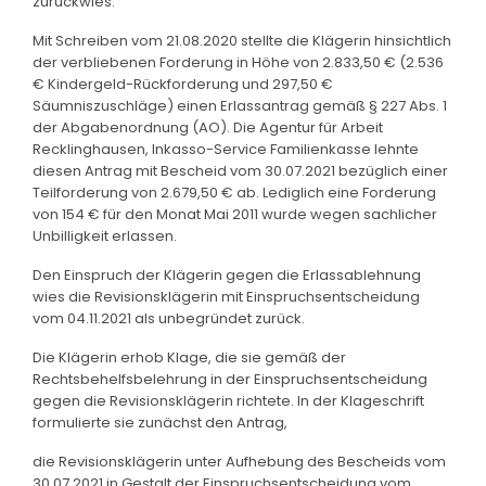
zurückwies.
Mit Schreiben vom 21.08.2020 stellte die Klägerin hinsichtlich
der verbliebenen Forderung in Höhe von 2.833,50 € (2.536
€ Kindergeld-Rückforderung und 297,50 €
Säumniszuschläge) einen Erlassantrag gemäß § 227 Abs. 1
der Abgabenordnung (AO). Die Agentur für Arbeit
Recklinghausen, Inkasso-Service Familienkasse lehnte
diesen Antrag mit Bescheid vom 30.07.2021 bezüglich einer
Teilforderung von 2.679,50 € ab. Lediglich eine Forderung
von 154 € für den Monat Mai 2011 wurde wegen sachlicher
Unbilligkeit erlassen.
Den Einspruch der Klägerin gegen die Erlassablehnung
wies die Revisionsklägerin mit Einspruchsentscheidung
vom 04.11.2021 als unbegründet zurück.
Die Klägerin erhob Klage, die sie gemäß der
Rechtsbehelfsbelehrung in der Einspruchsentscheidung
gegen die Revisionsklägerin richtete. In der Klageschrift
formulierte sie zunächst den Antrag,
die Revisionsklägerin unter Aufhebung des Bescheids vom
30.07.2021 in Gestalt der Einspruchsentscheidung vom