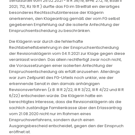
Senatsurteil vom 25.02.2021 - III R 36/19, BFHE 272, 19, BStBl II
2021, 712, Rz 19 ff.) durfte das FG im Streitfall ein derartiges
besonderes Rechtsschutzinteresse der Klägerin
anerkennen, den Klageantrag gemäß der vom FG selbst
gegebenen Empfehlung auf die isolierte Anfechtung der
Einspruchsentscheidung zu beschränken.
Die Klägerin war durch die fehlerhafte
Rechtsbehelfsbelehrung in der Einspruchsentscheidung
der Revisionsklägerin vom 04.11.2021 zur Klage gegen diese
veranlasst worden. Das allein rechtfertigt zwar noch nicht,
die Voraussetzungen einer isolierten Anfechtung der
Einspruchsentscheidung als erfüllt anzusehen. Allerdings
war zum Zeitpunkt des FG-Urteils noch unklar, wie der
erkennende Senat in den damals anhängigen
Revisionsverfahren (z.B. III R 2/22, III R 3/22, III R 4/22 und III R
6/22) entscheiden würde. Die Klägerin hatte ein
berechtigtes Interesse, dass die Revisionsklägerin als die
sachlich zuständige Familienkasse über den Erlassantrag
vom 21.08.2020 nicht nur im Rahmen eines
Einspruchsverfahrens, sondern durch einen
Ausgangsbescheid entscheidet, gegen den der Einspruch
eröffnet ist.