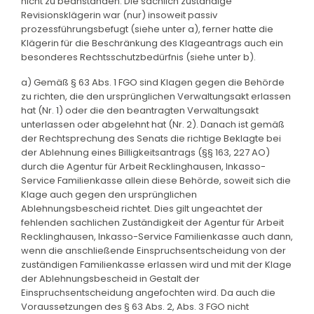
nicht zu beanstanden. Die sachlich zuständige
Revisionsklägerin war (nur) insoweit passiv
prozessführungsbefugt (siehe unter a), ferner hatte die
Klägerin für die Beschränkung des Klageantrags auch ein
besonderes Rechtsschutzbedürfnis (siehe unter b).
a) Gemäß § 63 Abs. 1 FGO sind Klagen gegen die Behörde
zu richten, die den ursprünglichen Verwaltungsakt erlassen
hat (Nr. 1) oder die den beantragten Verwaltungsakt
unterlassen oder abgelehnt hat (Nr. 2). Danach ist gemäß
der Rechtsprechung des Senats die richtige Beklagte bei
der Ablehnung eines Billigkeitsantrags (§§ 163, 227 AO)
durch die Agentur für Arbeit Recklinghausen, Inkasso-
Service Familienkasse allein diese Behörde, soweit sich die
Klage auch gegen den ursprünglichen
Ablehnungsbescheid richtet. Dies gilt ungeachtet der
fehlenden sachlichen Zuständigkeit der Agentur für Arbeit
Recklinghausen, Inkasso-Service Familienkasse auch dann,
wenn die anschließende Einspruchsentscheidung von der
zuständigen Familienkasse erlassen wird und mit der Klage
der Ablehnungsbescheid in Gestalt der
Einspruchsentscheidung angefochten wird. Da auch die
Voraussetzungen des § 63 Abs. 2, Abs. 3 FGO nicht