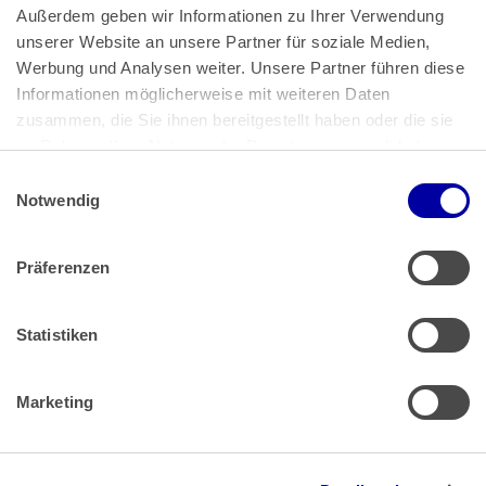
Außerdem geben wir Informationen zu Ihrer Verwendung 
unserer Website an unsere Partner für soziale Medien, 
Bundeskanzlerplatz 2
Werbung und Analysen weiter. Unsere Partner führen diese 
53113 Bonn
Informationen möglicherweise mit weiteren Daten 
zusammen, die Sie ihnen bereitgestellt haben oder die sie 
Pressemitteilungen
AGB
|
im Rahmen Ihrer Nutzung der Dienste gesammelt haben.
Impressum
Datenschutz
|
Einwilligungsauswahl
Impressum
 | 
Datenschutz
Notwendig
Präferenzen
Zahlung & Versand
Rücksendungen/Widerrufsbelehrung
Muster Widerrufsformular (PDF)
Statistiken
Remissionsbedingungen für den Handel
Kündigungsformular
Marketing
Barrierefreiheit