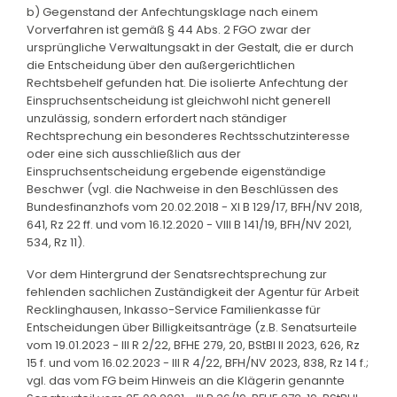
b) Gegenstand der Anfechtungsklage nach einem
Vorverfahren ist gemäß § 44 Abs. 2 FGO zwar der
ursprüngliche Verwaltungsakt in der Gestalt, die er durch
die Entscheidung über den außergerichtlichen
Rechtsbehelf gefunden hat. Die isolierte Anfechtung der
Einspruchsentscheidung ist gleichwohl nicht generell
unzulässig, sondern erfordert nach ständiger
Rechtsprechung ein besonderes Rechtsschutzinteresse
oder eine sich ausschließlich aus der
Einspruchsentscheidung ergebende eigenständige
Beschwer (vgl. die Nachweise in den Beschlüssen des
Bundesfinanzhofs vom 20.02.2018 - XI B 129/17, BFH/NV 2018,
641, Rz 22 ff. und vom 16.12.2020 - VIII B 141/19, BFH/NV 2021,
534, Rz 11).
Vor dem Hintergrund der Senatsrechtsprechung zur
fehlenden sachlichen Zuständigkeit der Agentur für Arbeit
Recklinghausen, Inkasso-Service Familienkasse für
Entscheidungen über Billigkeitsanträge (z.B. Senatsurteile
vom 19.01.2023 - III R 2/22, BFHE 279, 20, BStBl II 2023, 626, Rz
15 f. und vom 16.02.2023 - III R 4/22, BFH/NV 2023, 838, Rz 14 f.;
vgl. das vom FG beim Hinweis an die Klägerin genannte