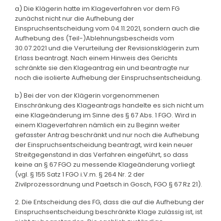
a) Die Klägerin hatte im Klageverfahren vor dem FG
zunächst nicht nur die Aufhebung der
Einspruchsentscheidung vom 04.11.2021, sondern auch die
Aufhebung des (Teil-)Ablehnungsbescheids vom
30.07.2021 und die Verurteilung der Revisionsklägerin zum
Erlass beantragt. Nach einem Hinweis des Gerichts
schränkte sie den Klageantrag ein und beantragte nur
noch die isolierte Aufhebung der Einspruchsentscheidung.
b) Bei der von der Klägerin vorgenommenen
Einschränkung des Klageantrags handelte es sich nicht um
eine Klageänderung im Sinne des § 67 Abs. 1 FGO. Wird in
einem Klageverfahren nämlich ein zu Beginn weiter
gefasster Antrag beschränkt und nur noch die Aufhebung
der Einspruchsentscheidung beantragt, wird kein neuer
Streitgegenstand in das Verfahren eingeführt, so dass
keine an § 67 FGO zu messende Klageänderung vorliegt
(vgl. § 155 Satz 1 FGO i.V.m. § 264 Nr. 2 der
Zivilprozessordnung und Paetsch in Gosch, FGO § 67 Rz 21).
2. Die Entscheidung des FG, dass die auf die Aufhebung der
Einspruchsentscheidung beschränkte Klage zulässig ist, ist