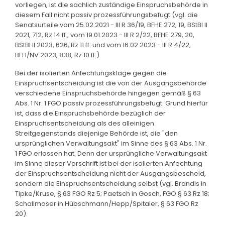
vorliegen, ist die sachlich zuständige Einspruchsbehörde in
diesem Fall nicht passiv prozessführungsbefugt (vgl. die
Senatsurteile vom 25.02.2021 - III R 36/19, BFHE 272, 19, BStBl II
2021, 712, Rz 14 ff.; vom 19.01.2023 - III R 2/22, BFHE 279, 20,
BStBl II 2023, 626, Rz 11 ff. und vom 16.02.2023 - III R 4/22,
BFH/NV 2023, 838, Rz 10 ff.).
Bei der isolierten Anfechtungsklage gegen die
Einspruchsentscheidung ist die von der Ausgangsbehörde
verschiedene Einspruchsbehörde hingegen gemäß § 63
Abs. 1 Nr. 1 FGO passiv prozessführungsbefugt. Grund hierfür
ist, dass die Einspruchsbehörde bezüglich der
Einspruchsentscheidung als des alleinigen
Streitgegenstands diejenige Behörde ist, die "den
ursprünglichen Verwaltungsakt" im Sinne des § 63 Abs. 1 Nr.
1 FGO erlassen hat. Denn der ursprüngliche Verwaltungsakt
im Sinne dieser Vorschrift ist bei der isolierten Anfechtung
der Einspruchsentscheidung nicht der Ausgangsbescheid,
sondern die Einspruchsentscheidung selbst (vgl. Brandis in
Tipke/Kruse, § 63 FGO Rz 5; Paetsch in Gosch, FGO § 63 Rz 18;
Schallmoser in Hübschmann/Hepp/Spitaler, § 63 FGO Rz
20).