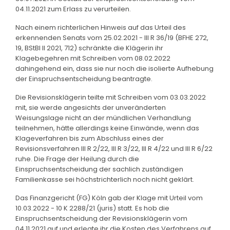
04.11.2021 zum Erlass zu verurteilen.
Nach einem richterlichen Hinweis auf das Urteil des
erkennenden Senats vom 25.02.2021 - III R 36/19 (BFHE 272,
19, BStBl II 2021, 712) schränkte die Klägerin ihr
Klagebegehren mit Schreiben vom 08.02.2022
dahingehend ein, dass sie nur noch die isolierte Aufhebung
der Einspruchsentscheidung beantragte.
Die Revisionsklägerin teilte mit Schreiben vom 03.03.2022
mit, sie werde angesichts der unveränderten
Weisungslage nicht an der mündlichen Verhandlung
teilnehmen, hätte allerdings keine Einwände, wenn das
Klageverfahren bis zum Abschluss eines der
Revisionsverfahren III R 2/22, III R 3/22, III R 4/22 und III R 6/22
ruhe. Die Frage der Heilung durch die
Einspruchsentscheidung der sachlich zuständigen
Familienkasse sei höchstrichterlich noch nicht geklärt.
Das Finanzgericht (FG) Köln gab der Klage mit Urteil vom
10.03.2022 - 10 K 2288/21 (juris) statt. Es hob die
Einspruchsentscheidung der Revisionsklägerin vom
04.11.2021 auf und erlegte ihr die Kosten des Verfahrens auf.