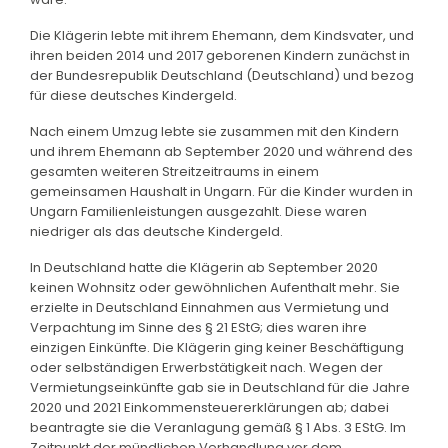
Die Klägerin lebte mit ihrem Ehemann, dem Kindsvater, und
ihren beiden 2014 und 2017 geborenen Kindern zunächst in
der Bundesrepublik Deutschland (Deutschland) und bezog
für diese deutsches Kindergeld.
Nach einem Umzug lebte sie zusammen mit den Kindern
und ihrem Ehemann ab September 2020 und während des
gesamten weiteren Streitzeitraums in einem
gemeinsamen Haushalt in Ungarn. Für die Kinder wurden in
Ungarn Familienleistungen ausgezahlt. Diese waren
niedriger als das deutsche Kindergeld.
In Deutschland hatte die Klägerin ab September 2020
keinen Wohnsitz oder gewöhnlichen Aufenthalt mehr. Sie
erzielte in Deutschland Einnahmen aus Vermietung und
Verpachtung im Sinne des § 21 EStG; dies waren ihre
einzigen Einkünfte. Die Klägerin ging keiner Beschäftigung
oder selbständigen Erwerbstätigkeit nach. Wegen der
Vermietungseinkünfte gab sie in Deutschland für die Jahre
2020 und 2021 Einkommensteuererklärungen ab; dabei
beantragte sie die Veranlagung gemäß § 1 Abs. 3 EStG. Im
Zeitpunkt der mündlichen Verhandlung vor dem