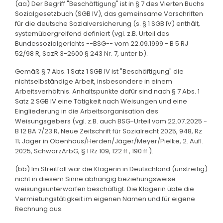
(aa) Der Begriff "Beschäftigung" ist in § 7 des Vierten Buchs
Sozialgesetzbuch (SGB IV), das gemeinsame Vorschriften
für die deutsche Sozialversicherung (s. § 1 SGB IV) enthält,
systemübergreifend definiert (vgl. z.B. Urteil des
Bundessozialgerichts --BSG-- vom 22.09.1999 - B 5 RJ
52/98 R, SozR 3-2600 § 243 Nr. 7, unter b).
Gemäß § 7 Abs. 1 Satz 1 SGB IV ist "Beschäftigung" die
nichtselbständige Arbeit, insbesondere in einem
Arbeitsverhältnis. Anhaltspunkte dafür sind nach § 7 Abs. 1
Satz 2 SGB IV eine Tätigkeit nach Weisungen und eine
Eingliederung in die Arbeitsorganisation des
Weisungsgebers (vgl. z.B. auch BSG-Urteil vom 22.07.2025 -
B 12 BA 7/23 R, Neue Zeitschrift für Sozialrecht 2025, 948, Rz
11; Jäger in Obenhaus/Herden/Jäger/Meyer/Pielke, 2. Aufl.
2025, SchwarzArbG, § 1 Rz 109, 122 ff., 190 ff.).
(bb) Im Streitfall war die Klägerin in Deutschland (unstreitig)
nicht in diesem Sinne abhängig beziehungsweise
weisungsunterworfen beschäftigt. Die Klägerin übte die
Vermietungstätigkeit im eigenen Namen und für eigene
Rechnung aus.