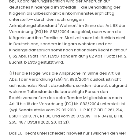
bb) Koordinierungsrechtlich wird der Anspruch auf
deutsches Kindergeld im Streitfall --die Behandlung der
Klägerin als unbeschränkt einkommensteuerpflichtig
unterstellt-- durch den nachrangigen
Anknüpfungstatbestand "Wohnort" im Sinne des Art. 68 der
Verordnung (EG) Nr. 883/2004 ausgelöst, auch wenn die
Klägerin und ihre Familie im Streitzeitraum tatsächlich nicht
in Deutschland, sondern in Ungarn wohnten und der
Kindergeldanspruch somit nach nationalem Recht nicht auf
§ 62 Abs. 1 Satz 1 Nr. 1 EStG, sondern auf § 62 Abs. 1 Satz 1 Nr. 2
Buchst. b EStG gestützt wird.
(1) Für die Frage, was die Ansprüche im Sinne des Art. 68
Abs. 1 der Verordnung (EG) Nr. 883/2004 auslöst, ist nicht
auf nationales Recht abzustellen, sondern darauf, aufgrund
welchen Tatbestands die berechtigte Person den
Rechtsvorschriften des betreffenden Mitgliedstaats nach
Art. 11 bis 16 der Verordnung (EG) Nr. 883/2004 unterstellt ist
(vgl. Senatsurteile vom 22.02.2018 - III R 10/17, BFHE 261, 214,
BStBl II 2018, 717, Rz 30, und vom 25.07.2019 - III R 34/18, BFHE
265, 487, BStBl II 2021, 20, Rz 21).
Das EU-Recht unterscheidet insoweit nur zwischen den vier