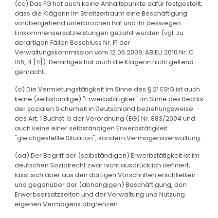
(cc) Das FG hat auch keine Anhaltspunkte dafür festgestellt,
dass die Klägerin im Streitzeitraum eine Beschäftigung
vorübergehend unterbrochen hat und ihr deswegen
Einkommensersatzleistungen gezahlt wurden (vgl. zu
derartigen Fällen Beschluss Nr. F1 der
Verwaltungskommission vom 12.06.2009, ABlEU 2010 Nr. C
106, 4 [11]). Derartiges hat auch die Klägerin nicht geltend
gemacht.
(d) Die Vermietungstätigkeit im Sinne des § 21 EStG ist auch
keine (selbständige) "Erwerbstätigkeit" im Sinne des Rechts
der sozialen Sicherheit in Deutschland beziehungsweise
des Art. 1 Buchst. b der Verordnung (EG) Nr. 883/2004 und
auch keine einer selbständigen Erwerbstätigkeit
"gleichgestellte Situation", sondern Vermögensverwaltung.
(aa) Der Begriff der (selbständigen) Erwerbstätigkeit ist im
deutschen Sozialrecht zwar nicht ausdrücklich definiert,
lässt sich aber aus den dortigen Vorschriften erschließen
und gegenüber der (abhängigen) Beschäftigung, den
Erwerbsersatzzeiten und der Verwaltung und Nutzung
eigenen Vermögens abgrenzen.