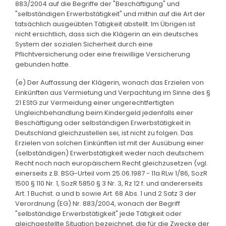
883/2004 auf die Begriffe der "Beschäftigung" und
"selbständigen Erwerbstätigkeit" und mithin auf die Art der
tatsächlich ausgeübten Tätigkeit abstellt. Im Übrigen ist
nicht ersichtlich, dass sich die Klägerin an ein deutsches
System der sozialen Sicherheit durch eine
Pflichtversicherung oder eine freiwillige Versicherung
gebunden hatte.
(e) Der Auffassung der Klägerin, wonach das Erzielen von
Einkünften aus Vermietung und Verpachtung im Sinne des §
21 EStG zur Vermeidung einer ungerechtfertigten
Ungleichbehandlung beim Kindergeld jedenfalls einer
Beschäftigung oder selbständigen Erwerbstätigkeit in
Deutschland gleichzustellen sei, ist nicht zu folgen. Das
Erzielen von solchen Einkünften ist mit der Ausübung einer
(selbständigen) Erwerbstätigkeit weder nach deutschem
Recht noch nach europäischem Recht gleichzusetzen (vgl.
einerseits z.B. BSG-Urteil vom 25.06.1987 - 11a RLw 1/86, SozR
1500 § 110 Nr. 1, SozR 5850 § 3 Nr. 3, Rz 12 f. und andererseits
Art. 1 Buchst. a und b sowie Art. 68 Abs. 1 und 2 Satz 3 der
Verordnung (EG) Nr. 883/2004, wonach der Begriff
"selbständige Erwerbstätigkeit" jede Tätigkeit oder
gleichgestellte Situation bezeichnet, die für die Zwecke der