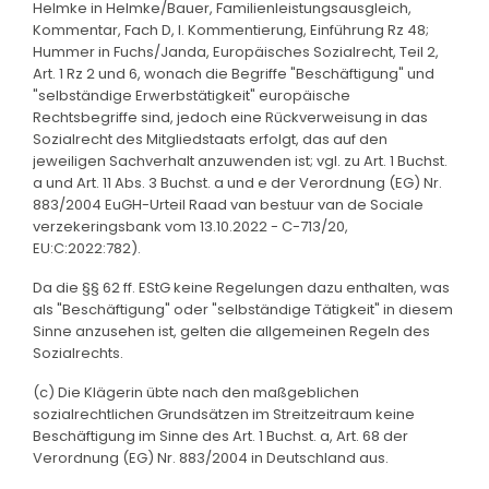
Helmke in Helmke/Bauer, Familienleistungsausgleich,
Kommentar, Fach D, I. Kommentierung, Einführung Rz 48;
Hummer in Fuchs/Janda, Europäisches Sozialrecht, Teil 2,
Art. 1 Rz 2 und 6, wonach die Begriffe "Beschäftigung" und
"selbständige Erwerbstätigkeit" europäische
Rechtsbegriffe sind, jedoch eine Rückverweisung in das
Sozialrecht des Mitgliedstaats erfolgt, das auf den
jeweiligen Sachverhalt anzuwenden ist; vgl. zu Art. 1 Buchst.
a und Art. 11 Abs. 3 Buchst. a und e der Verordnung (EG) Nr.
883/2004 EuGH-Urteil Raad van bestuur van de Sociale
verzekeringsbank vom 13.10.2022 - C-713/20,
EU:C:2022:782).
Da die §§ 62 ff. EStG keine Regelungen dazu enthalten, was
als "Beschäftigung" oder "selbständige Tätigkeit" in diesem
Sinne anzusehen ist, gelten die allgemeinen Regeln des
Sozialrechts.
(c) Die Klägerin übte nach den maßgeblichen
sozialrechtlichen Grundsätzen im Streitzeitraum keine
Beschäftigung im Sinne des Art. 1 Buchst. a, Art. 68 der
Verordnung (EG) Nr. 883/2004 in Deutschland aus.