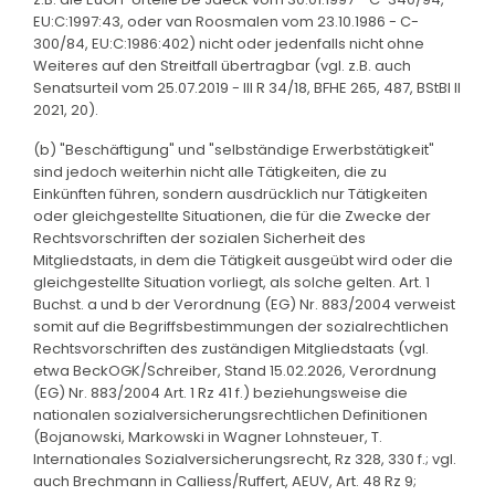
EU:C:1997:43, oder van Roosmalen vom 23.10.1986 - C-
300/84, EU:C:1986:402) nicht oder jedenfalls nicht ohne
Weiteres auf den Streitfall übertragbar (vgl. z.B. auch
Senatsurteil vom 25.07.2019 - III R 34/18, BFHE 265, 487, BStBl II
2021, 20).
(b) "Beschäftigung" und "selbständige Erwerbstätigkeit"
sind jedoch weiterhin nicht alle Tätigkeiten, die zu
Einkünften führen, sondern ausdrücklich nur Tätigkeiten
oder gleichgestellte Situationen, die für die Zwecke der
Rechtsvorschriften der sozialen Sicherheit des
Mitgliedstaats, in dem die Tätigkeit ausgeübt wird oder die
gleichgestellte Situation vorliegt, als solche gelten. Art. 1
Buchst. a und b der Verordnung (EG) Nr. 883/2004 verweist
somit auf die Begriffsbestimmungen der sozialrechtlichen
Rechtsvorschriften des zuständigen Mitgliedstaats (vgl.
etwa BeckOGK/Schreiber, Stand 15.02.2026, Verordnung
(EG) Nr. 883/2004 Art. 1 Rz 41 f.) beziehungsweise die
nationalen sozialversicherungsrechtlichen Definitionen
(Bojanowski, Markowski in Wagner Lohnsteuer, T.
Internationales Sozialversicherungsrecht, Rz 328, 330 f.; vgl.
auch Brechmann in Calliess/Ruffert, AEUV, Art. 48 Rz 9;