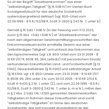
So ist der Begriff "Arbeitseinkommen" aus einer
"selbständigen Tätigkeit" (§ 15 SGB IV) im Vierten Buch
Sozialgesetzbuch für das deutsche Sozialrecht
systemübergreifend definiert (vgl. BSG-Urteil vom
22.09.1999 - B 5 RJ 52/98 R, SozR 3-2600 § 243 Nr. 7, unter b).
Gemäß § 15 Satz 1 SGB IV (in der Fassung vom 11.12.2023,
zuvor § 15 Abs. 1 Satz 1 SGB IV) ist "Arbeitseinkommen" der
nach den allgemeinen Gewinnermittlungsvorschriften des
Einkommensteuerrechts ermittelte Gewinn aus einer
"selbständigen Tätigkeit" und umfasst das Einkommen aus
den typischerweise (vgl. z.B. BSG-Urteil vom 23.01.2008 - B
10 KR 1/07 R, BSGE 99, 284, Leitsatz) mit persönlichem Einsatz
verbundenen Einkunftsarten Land- und Forstwirtschaft (§ 13
EStG), Gewerbebetrieb (§ 15 EStG) und selbständiger Arbeit
(§ 18 EStG; vgl. z.B. BSG-Urteile vom 23.01.2008 - B 10 KR 1/07
R, BSGE 99, 284, unter 2.b; vom 30.03.2006 - B 10 KR 2/04 R,
SozR 4-5420 § 2 Nr. 1, unter (2), und vom 22.09.1999 - B 5 RJ
52/98 R, SozR 3-2600 § 243 Nr. 7, unter b, m.w.N.), mithin den
in § 2 Abs. 2 Satz 1 Nr. 1 EStG genannten Gewinneinkünften.
Tätigkeiten im Rahmen dieser Einkunftsarten sind somit
"selbständige Tätigkeiten" im Sinne des deutschen
Sozialrechts, das sich insoweit grundsätzlich an der