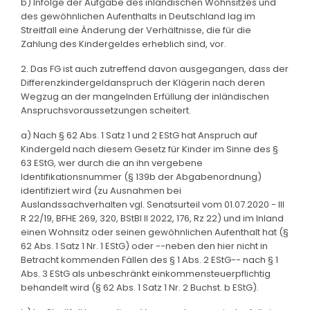
b) Infolge der Aufgabe des inländischen Wohnsitzes und
des gewöhnlichen Aufenthalts in Deutschland lag im
Streitfall eine Änderung der Verhältnisse, die für die
Zahlung des Kindergeldes erheblich sind, vor.
2. Das FG ist auch zutreffend davon ausgegangen, dass der
Differenzkindergeldanspruch der Klägerin nach deren
Wegzug an der mangelnden Erfüllung der inländischen
Anspruchsvoraussetzungen scheitert.
a) Nach § 62 Abs. 1 Satz 1 und 2 EStG hat Anspruch auf
Kindergeld nach diesem Gesetz für Kinder im Sinne des §
63 EStG, wer durch die an ihn vergebene
Identifikationsnummer (§ 139b der Abgabenordnung)
identifiziert wird (zu Ausnahmen bei
Auslandssachverhalten vgl. Senatsurteil vom 01.07.2020 - III
R 22/19, BFHE 269, 320, BStBl II 2022, 176, Rz 22) und im Inland
einen Wohnsitz oder seinen gewöhnlichen Aufenthalt hat (§
62 Abs. 1 Satz 1 Nr. 1 EStG) oder --neben den hier nicht in
Betracht kommenden Fällen des § 1 Abs. 2 EStG-- nach § 1
Abs. 3 EStG als unbeschränkt einkommensteuerpflichtig
behandelt wird (§ 62 Abs. 1 Satz 1 Nr. 2 Buchst. b EStG).