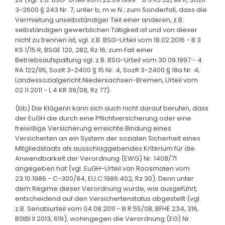
3-2600 § 243 Nr. 7, unter b, m.w.N.; zum Sonderfall, dass die
Vermietung unselbständiger Teil einer anderen, z.B.
selbständigen gewerblichen Tätigkeit ist und von dieser
nicht zu trennen ist, vgl. z.B. BSG-Urteil vom 18.02.2016 - B 3
KS 1/15 R, BSGE 120, 282, Rz 16; zum Fall einer
Betriebsaufspaltung vgl. z.B. BSG-Urteil vom 30.09.1997 - 4
RA 122/95, SozR 3-2400 § 15 Nr. 4, SozR 3-2400 § 18a Nr. 4;
Landessozialgericht Niedersachsen-Bremen, Urteil vom
02.11.2011 - L 4 KR 39/08, Rz 77).
(bb) Die Klägerin kann sich auch nicht darauf berufen, dass
der EuGH die durch eine Pflichtversicherung oder eine
freiwillige Versicherung erreichte Bindung eines
Versicherten an ein System der sozialen Sicherheit eines
Mitgliedstaats als ausschlaggebendes Kriterium für die
Anwendbarkeit der Verordnung (EWG) Nr. 1408/71
angegeben hat (vgl. EuGH-Urteil van Roosmalen vom
23.10.1986 - C-300/84, EU:C:1986:402, Rz 30). Denn unter
dem Regime dieser Verordnung wurde, wie ausgeführt,
entscheidend auf den Versichertenstatus abgestellt (vgl.
z.B. Senatsurteil vom 04.08.2011 - III R 55/08, BFHE 234, 316,
BStBl II 2013, 619), wohingegen die Verordnung (EG) Nr.