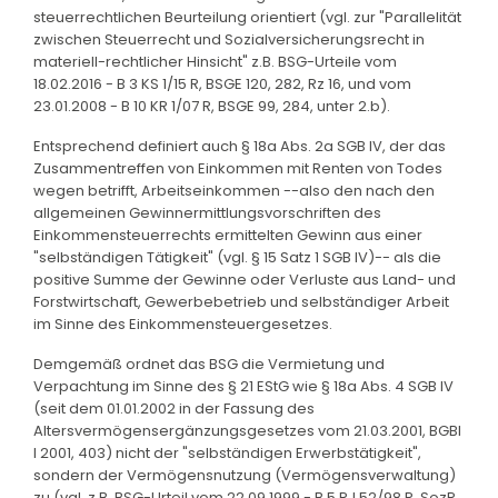
steuerrechtlichen Beurteilung orientiert (vgl. zur "Parallelität
zwischen Steuerrecht und Sozialversicherungsrecht in
materiell-rechtlicher Hinsicht" z.B. BSG-Urteile vom
18.02.2016 - B 3 KS 1/15 R, BSGE 120, 282, Rz 16, und vom
23.01.2008 - B 10 KR 1/07 R, BSGE 99, 284, unter 2.b).
Entsprechend definiert auch § 18a Abs. 2a SGB IV, der das
Zusammentreffen von Einkommen mit Renten von Todes
wegen betrifft, Arbeitseinkommen --also den nach den
allgemeinen Gewinnermittlungsvorschriften des
Einkommensteuerrechts ermittelten Gewinn aus einer
"selbständigen Tätigkeit" (vgl. § 15 Satz 1 SGB IV)-- als die
positive Summe der Gewinne oder Verluste aus Land- und
Forstwirtschaft, Gewerbebetrieb und selbständiger Arbeit
im Sinne des Einkommensteuergesetzes.
Demgemäß ordnet das BSG die Vermietung und
Verpachtung im Sinne des § 21 EStG wie § 18a Abs. 4 SGB IV
(seit dem 01.01.2002 in der Fassung des
Altersvermögensergänzungsgesetzes vom 21.03.2001, BGBl
I 2001, 403) nicht der "selbständigen Erwerbstätigkeit",
sondern der Vermögensnutzung (Vermögensverwaltung)
zu (vgl. z.B. BSG-Urteil vom 22.09.1999 - B 5 RJ 52/98 R, SozR