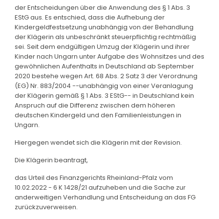
der Entscheidungen über die Anwendung des § 1 Abs. 3
EStG aus. Es entschied, dass die Aufhebung der
Kindergeldfestsetzung unabhängig von der Behandlung
der Klägerin als unbeschränkt steuerpflichtig rechtmäßig
sei. Seit dem endgültigen Umzug der Klägerin und ihrer
Kinder nach Ungarn unter Aufgabe des Wohnsitzes und des
gewöhnlichen Aufenthalts in Deutschland ab September
2020 bestehe wegen Art. 68 Abs. 2 Satz 3 der Verordnung
(EG) Nr. 883/2004 --unabhängig von einer Veranlagung
der Klägerin gemäß § 1 Abs. 3 EStG-- in Deutschland kein
Anspruch auf die Differenz zwischen dem höheren
deutschen Kindergeld und den Familienleistungen in
Ungarn.
Hiergegen wendet sich die Klägerin mit der Revision.
Die Klägerin beantragt,
das Urteil des Finanzgerichts Rheinland-Pfalz vom
10.02.2022 - 6 K 1428/21 aufzuheben und die Sache zur
anderweitigen Verhandlung und Entscheidung an das FG
zurückzuverweisen.