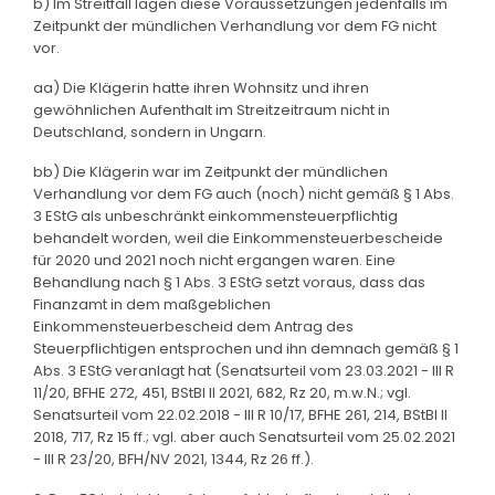
b) Im Streitfall lagen diese Voraussetzungen jedenfalls im
Zeitpunkt der mündlichen Verhandlung vor dem FG nicht
vor.
aa) Die Klägerin hatte ihren Wohnsitz und ihren
gewöhnlichen Aufenthalt im Streitzeitraum nicht in
Deutschland, sondern in Ungarn.
bb) Die Klägerin war im Zeitpunkt der mündlichen
Verhandlung vor dem FG auch (noch) nicht gemäß § 1 Abs.
3 EStG als unbeschränkt einkommensteuerpflichtig
behandelt worden, weil die Einkommensteuerbescheide
für 2020 und 2021 noch nicht ergangen waren. Eine
Behandlung nach § 1 Abs. 3 EStG setzt voraus, dass das
Finanzamt in dem maßgeblichen
Einkommensteuerbescheid dem Antrag des
Steuerpflichtigen entsprochen und ihn demnach gemäß § 1
Abs. 3 EStG veranlagt hat (Senatsurteil vom 23.03.2021 - III R
11/20, BFHE 272, 451, BStBl II 2021, 682, Rz 20, m.w.N.; vgl.
Senatsurteil vom 22.02.2018 - III R 10/17, BFHE 261, 214, BStBl II
2018, 717, Rz 15 ff.; vgl. aber auch Senatsurteil vom 25.02.2021
- III R 23/20, BFH/NV 2021, 1344, Rz 26 ff.).