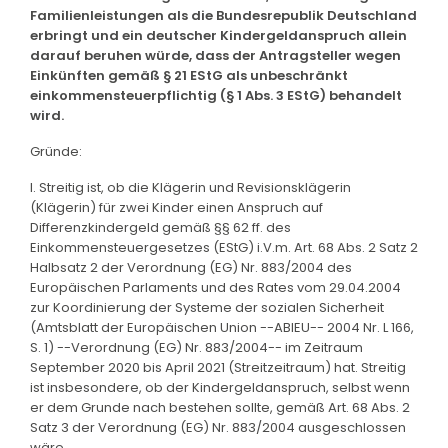
Familienleistungen als die Bundesrepublik Deutschland
erbringt und ein deutscher Kindergeldanspruch allein
darauf beruhen würde, dass der Antragsteller wegen
Einkünften gemäß § 21 EStG als unbeschränkt
einkommensteuerpflichtig (§ 1 Abs. 3 EStG) behandelt
wird.
Gründe:
I. Streitig ist, ob die Klägerin und Revisionsklägerin
(Klägerin) für zwei Kinder einen Anspruch auf
Differenzkindergeld gemäß §§ 62 ff. des
Einkommensteuergesetzes (EStG) i.V.m. Art. 68 Abs. 2 Satz 2
Halbsatz 2 der Verordnung (EG) Nr. 883/2004 des
Europäischen Parlaments und des Rates vom 29.04.2004
zur Koordinierung der Systeme der sozialen Sicherheit
(Amtsblatt der Europäischen Union --ABlEU-- 2004 Nr. L 166,
S. 1) --Verordnung (EG) Nr. 883/2004-- im Zeitraum
September 2020 bis April 2021 (Streitzeitraum) hat. Streitig
ist insbesondere, ob der Kindergeldanspruch, selbst wenn
er dem Grunde nach bestehen sollte, gemäß Art. 68 Abs. 2
Satz 3 der Verordnung (EG) Nr. 883/2004 ausgeschlossen
wäre.