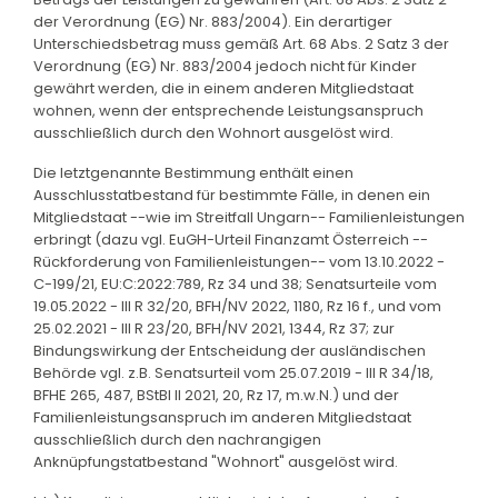
der Verordnung (EG) Nr. 883/2004). Ein derartiger
Unterschiedsbetrag muss gemäß Art. 68 Abs. 2 Satz 3 der
Verordnung (EG) Nr. 883/2004 jedoch nicht für Kinder
gewährt werden, die in einem anderen Mitgliedstaat
wohnen, wenn der entsprechende Leistungsanspruch
ausschließlich durch den Wohnort ausgelöst wird.
Die letztgenannte Bestimmung enthält einen
Ausschlusstatbestand für bestimmte Fälle, in denen ein
Mitgliedstaat --wie im Streitfall Ungarn-- Familienleistungen
erbringt (dazu vgl. EuGH-Urteil Finanzamt Österreich --
Rückforderung von Familienleistungen-- vom 13.10.2022 -
C-199/21, EU:C:2022:789, Rz 34 und 38; Senatsurteile vom
19.05.2022 - III R 32/20, BFH/NV 2022, 1180, Rz 16 f., und vom
25.02.2021 - III R 23/20, BFH/NV 2021, 1344, Rz 37; zur
Bindungswirkung der Entscheidung der ausländischen
Behörde vgl. z.B. Senatsurteil vom 25.07.2019 - III R 34/18,
BFHE 265, 487, BStBl II 2021, 20, Rz 17, m.w.N.) und der
Familienleistungsanspruch im anderen Mitgliedstaat
ausschließlich durch den nachrangigen
Anknüpfungstatbestand "Wohnort" ausgelöst wird.