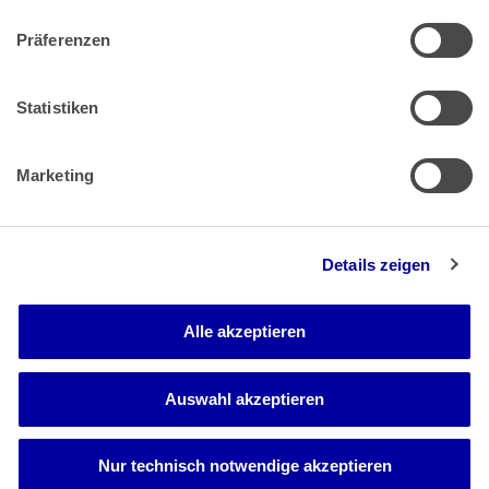
Präferenzen
Zahlung & Versand
Rücksendungen/Widerrufsbelehrung
Muster Widerrufsformular (PDF)
Statistiken
Remissionsbedingungen für den Handel
Kündigungsformular
Marketing
Barrierefreiheit
Details zeigen
Newsletter
Mediadaten
Alle akzeptieren
Media-Center
Auswahl akzeptieren
Nur technisch notwendige akzeptieren