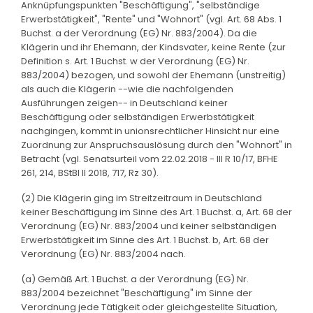
Anknüpfungspunkten "Beschäftigung", "selbständige
Erwerbstätigkeit", "Rente" und "Wohnort" (vgl. Art. 68 Abs. 1
Buchst. a der Verordnung (EG) Nr. 883/2004). Da die
Klägerin und ihr Ehemann, der Kindsvater, keine Rente (zur
Definition s. Art. 1 Buchst. w der Verordnung (EG) Nr.
883/2004) bezogen, und sowohl der Ehemann (unstreitig)
als auch die Klägerin --wie die nachfolgenden
Ausführungen zeigen-- in Deutschland keiner
Beschäftigung oder selbständigen Erwerbstätigkeit
nachgingen, kommt in unionsrechtlicher Hinsicht nur eine
Zuordnung zur Anspruchsauslösung durch den "Wohnort" in
Betracht (vgl. Senatsurteil vom 22.02.2018 - III R 10/17, BFHE
261, 214, BStBl II 2018, 717, Rz 30).
(2) Die Klägerin ging im Streitzeitraum in Deutschland
keiner Beschäftigung im Sinne des Art. 1 Buchst. a, Art. 68 der
Verordnung (EG) Nr. 883/2004 und keiner selbständigen
Erwerbstätigkeit im Sinne des Art. 1 Buchst. b, Art. 68 der
Verordnung (EG) Nr. 883/2004 nach.
(a) Gemäß Art. 1 Buchst. a der Verordnung (EG) Nr.
883/2004 bezeichnet "Beschäftigung" im Sinne der
Verordnung jede Tätigkeit oder gleichgestellte Situation,