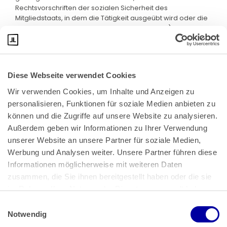
Rechtsvorschriften der sozialen Sicherheit des
Mitgliedstaats, in dem die Tätigkeit ausgeübt wird oder die
gleichgestellte Situation vorliegt, als solche gilt).
Diese Webseite verwendet Cookies
Wir verwenden Cookies, um Inhalte und Anzeigen zu 
personalisieren, Funktionen für soziale Medien anbieten zu 
können und die Zugriffe auf unsere Website zu analysieren. 
Außerdem geben wir Informationen zu Ihrer Verwendung 
unserer Website an unsere Partner für soziale Medien, 
Bundeskanzlerplatz 2
Werbung und Analysen weiter. Unsere Partner führen diese 
53113 Bonn
Informationen möglicherweise mit weiteren Daten 
zusammen, die Sie ihnen bereitgestellt haben oder die sie 
Pressemitteilungen
AGB
|
im Rahmen Ihrer Nutzung der Dienste gesammelt haben.
Impressum
Datenschutz
|
Einwilligungsauswahl
Impressum
 | 
Datenschutz
Notwendig