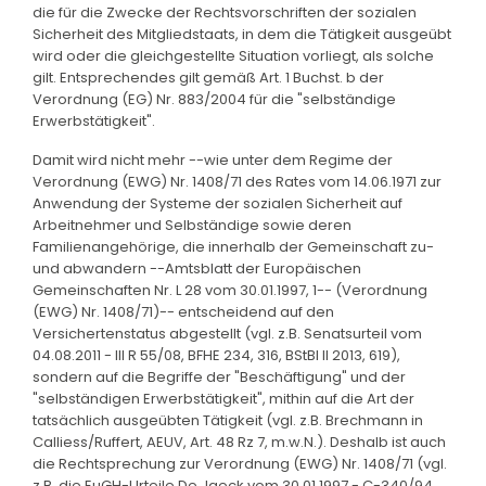
die für die Zwecke der Rechtsvorschriften der sozialen
Sicherheit des Mitgliedstaats, in dem die Tätigkeit ausgeübt
wird oder die gleichgestellte Situation vorliegt, als solche
gilt. Entsprechendes gilt gemäß Art. 1 Buchst. b der
Verordnung (EG) Nr. 883/2004 für die "selbständige
Erwerbstätigkeit".
Damit wird nicht mehr --wie unter dem Regime der
Verordnung (EWG) Nr. 1408/71 des Rates vom 14.06.1971 zur
Anwendung der Systeme der sozialen Sicherheit auf
Arbeitnehmer und Selbständige sowie deren
Familienangehörige, die innerhalb der Gemeinschaft zu-
und abwandern --Amtsblatt der Europäischen
Gemeinschaften Nr. L 28 vom 30.01.1997, 1-- (Verordnung
(EWG) Nr. 1408/71)-- entscheidend auf den
Versichertenstatus abgestellt (vgl. z.B. Senatsurteil vom
04.08.2011 - III R 55/08, BFHE 234, 316, BStBl II 2013, 619),
sondern auf die Begriffe der "Beschäftigung" und der
"selbständigen Erwerbstätigkeit", mithin auf die Art der
tatsächlich ausgeübten Tätigkeit (vgl. z.B. Brechmann in
Calliess/Ruffert, AEUV, Art. 48 Rz 7, m.w.N.). Deshalb ist auch
die Rechtsprechung zur Verordnung (EWG) Nr. 1408/71 (vgl.
z.B. die EuGH-Urteile De Jaeck vom 30.01.1997 - C-340/94,