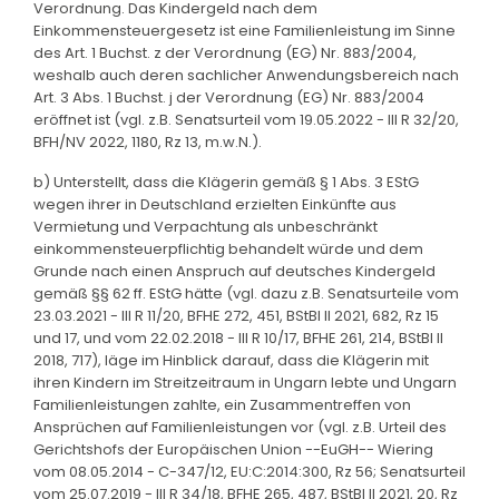
Verordnung. Das Kindergeld nach dem
Einkommensteuergesetz ist eine Familienleistung im Sinne
des Art. 1 Buchst. z der Verordnung (EG) Nr. 883/2004,
weshalb auch deren sachlicher Anwendungsbereich nach
Art. 3 Abs. 1 Buchst. j der Verordnung (EG) Nr. 883/2004
eröffnet ist (vgl. z.B. Senatsurteil vom 19.05.2022 - III R 32/20,
BFH/NV 2022, 1180, Rz 13, m.w.N.).
b) Unterstellt, dass die Klägerin gemäß § 1 Abs. 3 EStG
wegen ihrer in Deutschland erzielten Einkünfte aus
Vermietung und Verpachtung als unbeschränkt
einkommensteuerpflichtig behandelt würde und dem
Grunde nach einen Anspruch auf deutsches Kindergeld
gemäß §§ 62 ff. EStG hätte (vgl. dazu z.B. Senatsurteile vom
23.03.2021 - III R 11/20, BFHE 272, 451, BStBl II 2021, 682, Rz 15
und 17, und vom 22.02.2018 - III R 10/17, BFHE 261, 214, BStBl II
2018, 717), läge im Hinblick darauf, dass die Klägerin mit
ihren Kindern im Streitzeitraum in Ungarn lebte und Ungarn
Familienleistungen zahlte, ein Zusammentreffen von
Ansprüchen auf Familienleistungen vor (vgl. z.B. Urteil des
Gerichtshofs der Europäischen Union --EuGH-- Wiering
vom 08.05.2014 - C-347/12, EU:C:2014:300, Rz 56; Senatsurteil
vom 25.07.2019 - III R 34/18, BFHE 265, 487, BStBl II 2021, 20, Rz