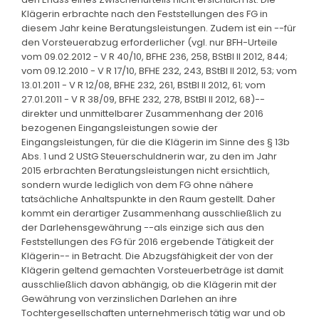
Klägerin erbrachte nach den Feststellungen des FG in
diesem Jahr keine Beratungsleistungen. Zudem ist ein --für
den Vorsteuerabzug erforderlicher (vgl. nur BFH-Urteile
vom 09.02.2012 - V R 40/10, BFHE 236, 258, BStBl II 2012, 844;
vom 09.12.2010 - V R 17/10, BFHE 232, 243, BStBl II 2012, 53; vom
13.01.2011 - V R 12/08, BFHE 232, 261, BStBl II 2012, 61; vom
27.01.2011 - V R 38/09, BFHE 232, 278, BStBl II 2012, 68)--
direkter und unmittelbarer Zusammenhang der 2016
bezogenen Eingangsleistungen sowie der
Eingangsleistungen, für die die Klägerin im Sinne des § 13b
Abs. 1 und 2 UStG Steuerschuldnerin war, zu den im Jahr
2015 erbrachten Beratungsleistungen nicht ersichtlich,
sondern wurde lediglich von dem FG ohne nähere
tatsächliche Anhaltspunkte in den Raum gestellt. Daher
kommt ein derartiger Zusammenhang ausschließlich zu
der Darlehensgewährung --als einzige sich aus den
Feststellungen des FG für 2016 ergebende Tätigkeit der
Klägerin-- in Betracht. Die Abzugsfähigkeit der von der
Klägerin geltend gemachten Vorsteuerbeträge ist damit
ausschließlich davon abhängig, ob die Klägerin mit der
Gewährung von verzinslichen Darlehen an ihre
Tochtergesellschaften unternehmerisch tätig war und ob