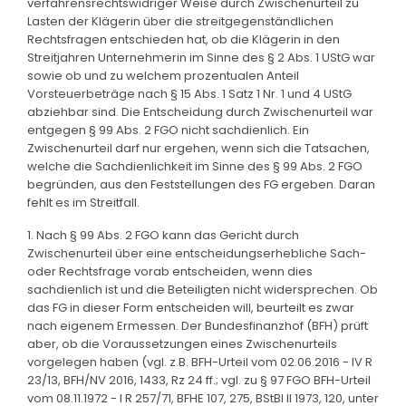
verfahrensrechtswidriger Weise durch Zwischenurteil zu
Lasten der Klägerin über die streitgegenständlichen
Rechtsfragen entschieden hat, ob die Klägerin in den
Streitjahren Unternehmerin im Sinne des § 2 Abs. 1 UStG war
sowie ob und zu welchem prozentualen Anteil
Vorsteuerbeträge nach § 15 Abs. 1 Satz 1 Nr. 1 und 4 UStG
abziehbar sind. Die Entscheidung durch Zwischenurteil war
entgegen § 99 Abs. 2 FGO nicht sachdienlich. Ein
Zwischenurteil darf nur ergehen, wenn sich die Tatsachen,
welche die Sachdienlichkeit im Sinne des § 99 Abs. 2 FGO
begründen, aus den Feststellungen des FG ergeben. Daran
fehlt es im Streitfall.
1. Nach § 99 Abs. 2 FGO kann das Gericht durch
Zwischenurteil über eine entscheidungserhebliche Sach-
oder Rechtsfrage vorab entscheiden, wenn dies
sachdienlich ist und die Beteiligten nicht widersprechen. Ob
das FG in dieser Form entscheiden will, beurteilt es zwar
nach eigenem Ermessen. Der Bundesfinanzhof (BFH) prüft
aber, ob die Voraussetzungen eines Zwischenurteils
vorgelegen haben (vgl. z.B. BFH-Urteil vom 02.06.2016 - IV R
23/13, BFH/NV 2016, 1433, Rz 24 ff.; vgl. zu § 97 FGO BFH-Urteil
vom 08.11.1972 - I R 257/71, BFHE 107, 275, BStBl II 1973, 120, unter