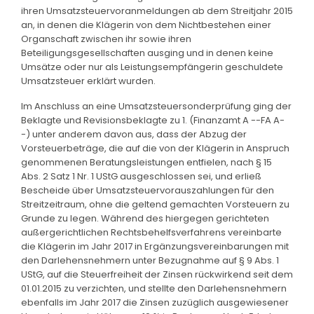
ihren Umsatzsteuervoranmeldungen ab dem Streitjahr 2015
an, in denen die Klägerin von dem Nichtbestehen einer
Organschaft zwischen ihr sowie ihren
Beteiligungsgesellschaften ausging und in denen keine
Umsätze oder nur als Leistungsempfängerin geschuldete
Umsatzsteuer erklärt wurden.
Im Anschluss an eine Umsatzsteuersonderprüfung ging der
Beklagte und Revisionsbeklagte zu 1. (Finanzamt A --FA A-
-) unter anderem davon aus, dass der Abzug der
Vorsteuerbeträge, die auf die von der Klägerin in Anspruch
genommenen Beratungsleistungen entfielen, nach § 15
Abs. 2 Satz 1 Nr. 1 UStG ausgeschlossen sei, und erließ
Bescheide über Umsatzsteuervorauszahlungen für den
Streitzeitraum, ohne die geltend gemachten Vorsteuern zu
Grunde zu legen. Während des hiergegen gerichteten
außergerichtlichen Rechtsbehelfsverfahrens vereinbarte
die Klägerin im Jahr 2017 in Ergänzungsvereinbarungen mit
den Darlehensnehmern unter Bezugnahme auf § 9 Abs. 1
UStG, auf die Steuerfreiheit der Zinsen rückwirkend seit dem
01.01.2015 zu verzichten, und stellte den Darlehensnehmern
ebenfalls im Jahr 2017 die Zinsen zuzüglich ausgewiesener