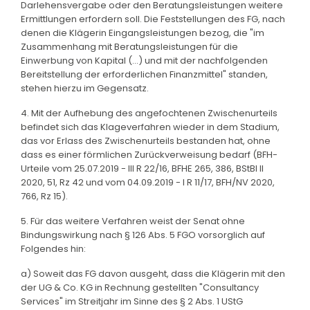
Darlehensvergabe oder den Beratungsleistungen weitere
Ermittlungen erfordern soll. Die Feststellungen des FG, nach
denen die Klägerin Eingangsleistungen bezog, die "im
Zusammenhang mit Beratungsleistungen für die
Einwerbung von Kapital (...) und mit der nachfolgenden
Bereitstellung der erforderlichen Finanzmittel" standen,
stehen hierzu im Gegensatz.
4. Mit der Aufhebung des angefochtenen Zwischenurteils
befindet sich das Klageverfahren wieder in dem Stadium,
das vor Erlass des Zwischenurteils bestanden hat, ohne
dass es einer förmlichen Zurückverweisung bedarf (BFH-
Urteile vom 25.07.2019 - III R 22/16, BFHE 265, 386, BStBl II
2020, 51, Rz 42 und vom 04.09.2019 - I R 11/17, BFH/NV 2020,
766, Rz 15).
5. Für das weitere Verfahren weist der Senat ohne
Bindungswirkung nach § 126 Abs. 5 FGO vorsorglich auf
Folgendes hin:
a) Soweit das FG davon ausgeht, dass die Klägerin mit den
der UG & Co. KG in Rechnung gestellten "Consultancy
Services" im Streitjahr im Sinne des § 2 Abs. 1 UStG