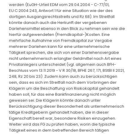
werden (EuGH-Urteil EDM vom 29.04.2004 - C-77/01,
EU:C:2004:243, Antwort 1 für eine Situation wie der des
dortigen Ausgangsrechtsstreits und Rz 68). Im Streitfall
könnte danach auch die Herkunft der vergebenen
Darlehensmittel ebenso in den Blick zu nehmen sein wie die
hierfür aufgewendeten (Fremdkapital-)Kosten. Eine
mehrfache Aufnahme von Fremdkapital zur Vergabe
mehrerer Darlehen kann für eine unternehmerische
Tätigkeit sprechen, die sich von einer Darlehensvergabe
nicht unternehmerisch erlangter Geldmittel nach Art eines
Privatanlegers unterscheidet (vgl. allgemein auch BFH-
Beschluss vom 13.11.2019 - V R 30/18, BFHE 267, 171, BStBl II 2021,
248, Rz 20 bis 23). Zudem kann auch zu berücksichtigen
sein, dass es sich im Streitfall nach dem Vorbringen der
Klägerin um die Beschaffung von Risikokapital gehandelt
haben soll, für das eine Bankfinanzierung nicht möglich
gewesen sei. Die Klägerin könnte danach unter
Berücksichtigung dieser Besonderheit als unternehmerisch
tätige Kreditgeberin gehandelt haben, die in dieser
Eigenschaft bereit war, besondere Risiken einzugehen.
Weiter wird das FG zu prüfen haben, worin die typische
Tätigkeit eines in dem betreffenden Bereich tätigen