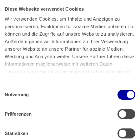
Diese Webseite verwendet Cookies
Wir verwenden Cookies, um Inhalte und Anzeigen zu 
personalisieren, Funktionen für soziale Medien anbieten zu 
können und die Zugriffe auf unsere Website zu analysieren. 
Außerdem geben wir Informationen zu Ihrer Verwendung 
unserer Website an unsere Partner für soziale Medien, 
Bundeskanzlerplatz 2
Werbung und Analysen weiter. Unsere Partner führen diese 
53113 Bonn
Informationen möglicherweise mit weiteren Daten 
zusammen, die Sie ihnen bereitgestellt haben oder die sie 
Pressemitteilungen
AGB
|
im Rahmen Ihrer Nutzung der Dienste gesammelt haben.
Impressum
Datenschutz
|
Einwilligungsauswahl
Impressum
 | 
Datenschutz
Notwendig
Präferenzen
Zahlung & Versand
Rücksendungen/Widerrufsbelehrung
Muster Widerrufsformular (PDF)
Statistiken