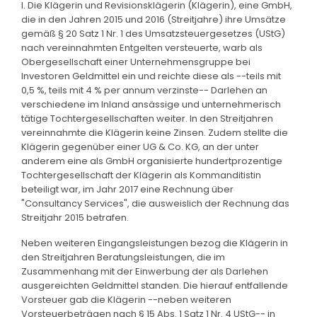
I. Die Klägerin und Revisionsklägerin (Klägerin), eine GmbH,
die in den Jahren 2015 und 2016 (Streitjahre) ihre Umsätze
gemäß § 20 Satz 1 Nr. 1 des Umsatzsteuergesetzes (UStG)
nach vereinnahmten Entgelten versteuerte, warb als
Obergesellschaft einer Unternehmensgruppe bei
Investoren Geldmittel ein und reichte diese als --teils mit
0,5 %, teils mit 4 % per annum verzinste-- Darlehen an
verschiedene im Inland ansässige und unternehmerisch
tätige Tochtergesellschaften weiter. In den Streitjahren
vereinnahmte die Klägerin keine Zinsen. Zudem stellte die
Klägerin gegenüber einer UG & Co. KG, an der unter
anderem eine als GmbH organisierte hundertprozentige
Tochtergesellschaft der Klägerin als Kommanditistin
beteiligt war, im Jahr 2017 eine Rechnung über
"Consultancy Services", die ausweislich der Rechnung das
Streitjahr 2015 betrafen.
Neben weiteren Eingangsleistungen bezog die Klägerin in
den Streitjahren Beratungsleistungen, die im
Zusammenhang mit der Einwerbung der als Darlehen
ausgereichten Geldmittel standen. Die hierauf entfallende
Vorsteuer gab die Klägerin --neben weiteren
Vorsteuerbeträgen nach § 15 Abs. 1 Satz 1 Nr. 4 UStG-- in