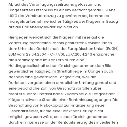
Ablauf des Veranlagungszeitraums gefassten und
umgesetzten Entschluss zu einem Verzicht gemäß § 9 Abs. 1
UStG der Vorsteuerabzug zu gewähren sei, komme es
mangels unternehmerischer Tätigkeit der Klägerin in Bezug
auf die Darlehensgewährung nicht an.
Hiergegen wendet sich die Klägerin mit ihrer auf die
Verletzung materiellen Rechts gestützten Revision. Nach
dem Urteil des Gerichtshofs der Europäischen Union (EuGH)
EDM vom 29.04.2004 - C-77/01, EU:C:2004:243 entspreche
die Kreditvergabe im Konzern durch eine
Holdinggesellschaft schon für sich genommen dem Bild
gewerblicher Tätigkeit. Im Streitfall liege im Übrigen auch
deshalb eine gewerbliche Tätigkeit vor, weil die
Darlehensvergabe einen erheblichen Umfang gehabt und
eine beachtliche Zahl von Geschäftsvorfällen über
mehrere Jahre umfasst habe. Zudem sei die Tätigkeit der
Klägerin teilweise über die einer Bank hinausgegangen. Die
Beschaffung von Risikokapital zur Finanzierung neuer
Geschäftsfelder, für die eine Bankfinanzierung nicht
möglich gewesen wäre, sei schon für sich genommen
durch ein Interesse an der Rentabilisierung des investierten