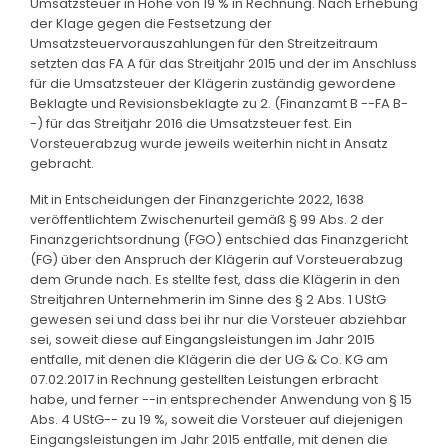
Umsatzsteuer in Höhe von 19 % in Rechnung. Nach Erhebung
der Klage gegen die Festsetzung der
Umsatzsteuervorauszahlungen für den Streitzeitraum
setzten das FA A für das Streitjahr 2015 und der im Anschluss
für die Umsatzsteuer der Klägerin zuständig gewordene
Beklagte und Revisionsbeklagte zu 2. (Finanzamt B --FA B-
-) für das Streitjahr 2016 die Umsatzsteuer fest. Ein
Vorsteuerabzug wurde jeweils weiterhin nicht in Ansatz
gebracht.
Mit in Entscheidungen der Finanzgerichte 2022, 1638
veröffentlichtem Zwischenurteil gemäß § 99 Abs. 2 der
Finanzgerichtsordnung (FGO) entschied das Finanzgericht
(FG) über den Anspruch der Klägerin auf Vorsteuerabzug
dem Grunde nach. Es stellte fest, dass die Klägerin in den
Streitjahren Unternehmerin im Sinne des § 2 Abs. 1 UStG
gewesen sei und dass bei ihr nur die Vorsteuer abziehbar
sei, soweit diese auf Eingangsleistungen im Jahr 2015
entfalle, mit denen die Klägerin die der UG & Co. KG am
07.02.2017 in Rechnung gestellten Leistungen erbracht
habe, und ferner --in entsprechender Anwendung von § 15
Abs. 4 UStG-- zu 19 %, soweit die Vorsteuer auf diejenigen
Eingangsleistungen im Jahr 2015 entfalle, mit denen die