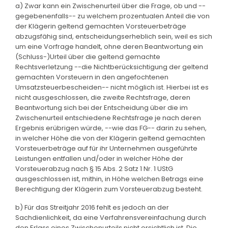
a) Zwar kann ein Zwischenurteil über die Frage, ob und --
gegebenenfalls-- zu welchem prozentualen Anteil die von
der Klägerin geltend gemachten Vorsteuerbeträge
abzugsfähig sind, entscheidungserheblich sein, weil es sich
um eine Vorfrage handelt, ohne deren Beantwortung ein
(Schluss-)Urteil über die geltend gemachte
Rechtsverletzung --die Nichtberücksichtigung der geltend
gemachten Vorsteuern in den angefochtenen
Umsatzsteuerbescheiden-- nicht möglich ist. Hierbei ist es
nicht ausgeschlossen, die zweite Rechtsfrage, deren
Beantwortung sich bei der Entscheidung über die im
Zwischenurteil entschiedene Rechtsfrage je nach deren
Ergebnis erübrigen würde, --wie das FG-- darin zu sehen,
in welcher Höhe die von der Klägerin geltend gemachten
Vorsteuerbeträge auf für ihr Unternehmen ausgeführte
Leistungen entfallen und/oder in welcher Höhe der
Vorsteuerabzug nach § 15 Abs. 2 Satz 1 Nr. 1 UStG
ausgeschlossen ist, mithin, in Höhe welchen Betrags eine
Berechtigung der Klägerin zum Vorsteuerabzug besteht.
b) Für das Streitjahr 2016 fehlt es jedoch an der
Sachdienlichkeit, da eine Verfahrensvereinfachung durch
den Erlass eines Zwischenurteils nicht ersichtlich ist. Die