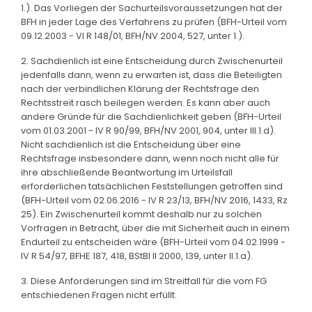
1.). Das Vorliegen der Sachurteilsvoraussetzungen hat der
BFH in jeder Lage des Verfahrens zu prüfen (BFH-Urteil vom
09.12.2003 - VI R 148/01, BFH/NV 2004, 527, unter 1.).
2. Sachdienlich ist eine Entscheidung durch Zwischenurteil
jedenfalls dann, wenn zu erwarten ist, dass die Beteiligten
nach der verbindlichen Klärung der Rechtsfrage den
Rechtsstreit rasch beilegen werden. Es kann aber auch
andere Gründe für die Sachdienlichkeit geben (BFH-Urteil
vom 01.03.2001 - IV R 90/99, BFH/NV 2001, 904, unter III.1.d).
Nicht sachdienlich ist die Entscheidung über eine
Rechtsfrage insbesondere dann, wenn noch nicht alle für
ihre abschließende Beantwortung im Urteilsfall
erforderlichen tatsächlichen Feststellungen getroffen sind
(BFH-Urteil vom 02.06.2016 - IV R 23/13, BFH/NV 2016, 1433, Rz
25). Ein Zwischenurteil kommt deshalb nur zu solchen
Vorfragen in Betracht, über die mit Sicherheit auch in einem
Endurteil zu entscheiden wäre (BFH-Urteil vom 04.02.1999 -
IV R 54/97, BFHE 187, 418, BStBl II 2000, 139, unter II.1.a).
3. Diese Anforderungen sind im Streitfall für die vom FG
entschiedenen Fragen nicht erfüllt.