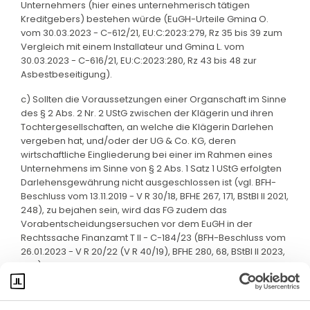
Unternehmers (hier eines unternehmerisch tätigen
Kreditgebers) bestehen würde (EuGH-Urteile Gmina O.
vom 30.03.2023 - C-612/21, EU:C:2023:279, Rz 35 bis 39 zum
Vergleich mit einem Installateur und Gmina L. vom
30.03.2023 - C-616/21, EU:C:2023:280, Rz 43 bis 48 zur
Asbestbeseitigung).
c) Sollten die Voraussetzungen einer Organschaft im Sinne
des § 2 Abs. 2 Nr. 2 UStG zwischen der Klägerin und ihren
Tochtergesellschaften, an welche die Klägerin Darlehen
vergeben hat, und/oder der UG & Co. KG, deren
wirtschaftliche Eingliederung bei einer im Rahmen eines
Unternehmens im Sinne von § 2 Abs. 1 Satz 1 UStG erfolgten
Darlehensgewährung nicht ausgeschlossen ist (vgl. BFH-
Beschluss vom 13.11.2019 - V R 30/18, BFHE 267, 171, BStBl II 2021,
248), zu bejahen sein, wird das FG zudem das
Vorabentscheidungsersuchen vor dem EuGH in der
Rechtssache Finanzamt T II - C-184/23 (BFH-Beschluss vom
26.01.2023 - V R 20/22 (V R 40/19), BFHE 280, 68, BStBl II 2023,
530) zu berücksichtigen haben.