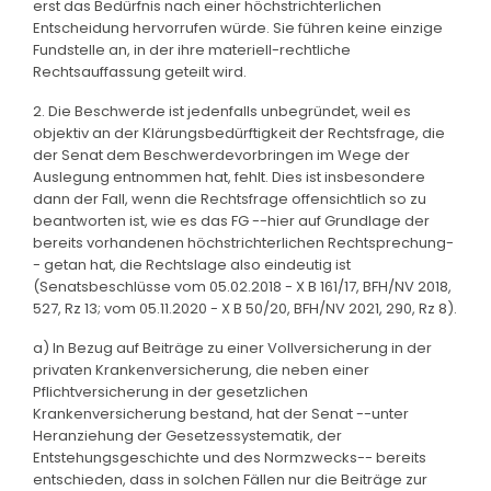
erst das Bedürfnis nach einer höchstrichterlichen
Entscheidung hervorrufen würde. Sie führen keine einzige
Fundstelle an, in der ihre materiell-rechtliche
Rechtsauffassung geteilt wird.
2. Die Beschwerde ist jedenfalls unbegründet, weil es
objektiv an der Klärungsbedürftigkeit der Rechtsfrage, die
der Senat dem Beschwerdevorbringen im Wege der
Auslegung entnommen hat, fehlt. Dies ist insbesondere
dann der Fall, wenn die Rechtsfrage offensichtlich so zu
beantworten ist, wie es das FG --hier auf Grundlage der
bereits vorhandenen höchstrichterlichen Rechtsprechung-
- getan hat, die Rechtslage also eindeutig ist
(Senatsbeschlüsse vom 05.02.2018 - X B 161/17, BFH/NV 2018,
527, Rz 13; vom 05.11.2020 - X B 50/20, BFH/NV 2021, 290, Rz 8).
a) In Bezug auf Beiträge zu einer Vollversicherung in der
privaten Krankenversicherung, die neben einer
Pflichtversicherung in der gesetzlichen
Krankenversicherung bestand, hat der Senat --unter
Heranziehung der Gesetzessystematik, der
Entstehungsgeschichte und des Normzwecks-- bereits
entschieden, dass in solchen Fällen nur die Beiträge zur