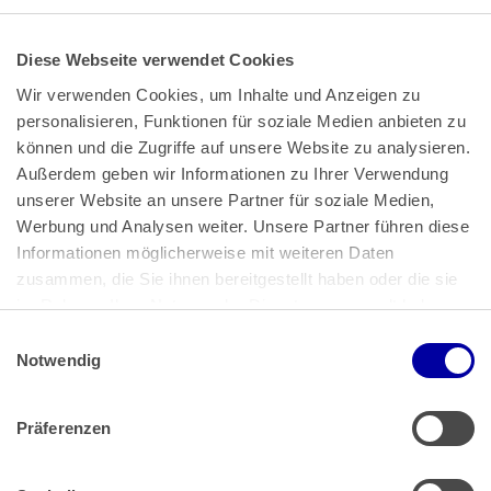
Diese Webseite verwendet Cookies
Wir verwenden Cookies, um Inhalte und Anzeigen zu 
personalisieren, Funktionen für soziale Medien anbieten zu 
können und die Zugriffe auf unsere Website zu analysieren. 
Außerdem geben wir Informationen zu Ihrer Verwendung 
unserer Website an unsere Partner für soziale Medien, 
Bundeskanzlerplatz 2
Werbung und Analysen weiter. Unsere Partner führen diese 
53113 Bonn
Informationen möglicherweise mit weiteren Daten 
zusammen, die Sie ihnen bereitgestellt haben oder die sie 
Pressemitteilungen
AGB
|
im Rahmen Ihrer Nutzung der Dienste gesammelt haben.
Impressum
Datenschutz
|
Einwilligungsauswahl
Impressum
 | 
Datenschutz
Notwendig
Präferenzen
Zahlung & Versand
Rücksendungen/Widerrufsbelehrung