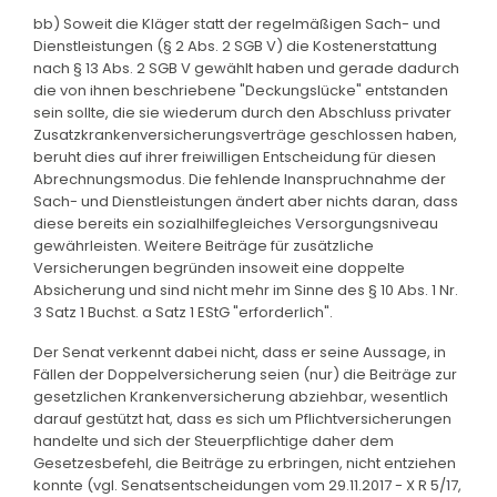
bb) Soweit die Kläger statt der regelmäßigen Sach- und
Dienstleistungen (§ 2 Abs. 2 SGB V) die Kostenerstattung
nach § 13 Abs. 2 SGB V gewählt haben und gerade dadurch
die von ihnen beschriebene "Deckungslücke" entstanden
sein sollte, die sie wiederum durch den Abschluss privater
Zusatzkrankenversicherungsverträge geschlossen haben,
beruht dies auf ihrer freiwilligen Entscheidung für diesen
Abrechnungsmodus. Die fehlende Inanspruchnahme der
Sach- und Dienstleistungen ändert aber nichts daran, dass
diese bereits ein sozialhilfegleiches Versorgungsniveau
gewährleisten. Weitere Beiträge für zusätzliche
Versicherungen begründen insoweit eine doppelte
Absicherung und sind nicht mehr im Sinne des § 10 Abs. 1 Nr.
3 Satz 1 Buchst. a Satz 1 EStG "erforderlich".
Der Senat verkennt dabei nicht, dass er seine Aussage, in
Fällen der Doppelversicherung seien (nur) die Beiträge zur
gesetzlichen Krankenversicherung abziehbar, wesentlich
darauf gestützt hat, dass es sich um Pflichtversicherungen
handelte und sich der Steuerpflichtige daher dem
Gesetzesbefehl, die Beiträge zu erbringen, nicht entziehen
konnte (vgl. Senatsentscheidungen vom 29.11.2017 - X R 5/17,