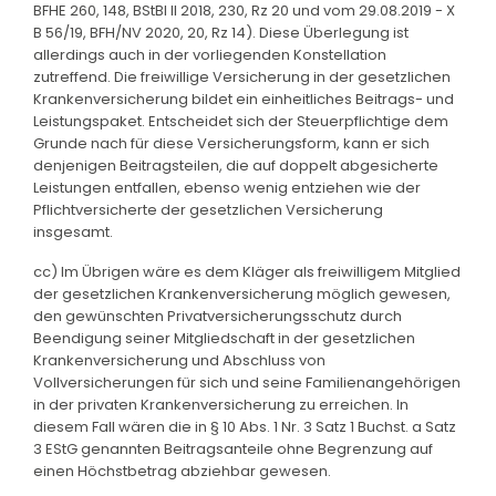
BFHE 260, 148, BStBl II 2018, 230, Rz 20 und vom 29.08.2019 - X
B 56/19, BFH/NV 2020, 20, Rz 14). Diese Überlegung ist
allerdings auch in der vorliegenden Konstellation
zutreffend. Die freiwillige Versicherung in der gesetzlichen
Krankenversicherung bildet ein einheitliches Beitrags- und
Leistungspaket. Entscheidet sich der Steuerpflichtige dem
Grunde nach für diese Versicherungsform, kann er sich
denjenigen Beitragsteilen, die auf doppelt abgesicherte
Leistungen entfallen, ebenso wenig entziehen wie der
Pflichtversicherte der gesetzlichen Versicherung
insgesamt.
cc) Im Übrigen wäre es dem Kläger als freiwilligem Mitglied
der gesetzlichen Krankenversicherung möglich gewesen,
den gewünschten Privatversicherungsschutz durch
Beendigung seiner Mitgliedschaft in der gesetzlichen
Krankenversicherung und Abschluss von
Vollversicherungen für sich und seine Familienangehörigen
in der privaten Krankenversicherung zu erreichen. In
diesem Fall wären die in § 10 Abs. 1 Nr. 3 Satz 1 Buchst. a Satz
3 EStG genannten Beitragsanteile ohne Begrenzung auf
einen Höchstbetrag abziehbar gewesen.