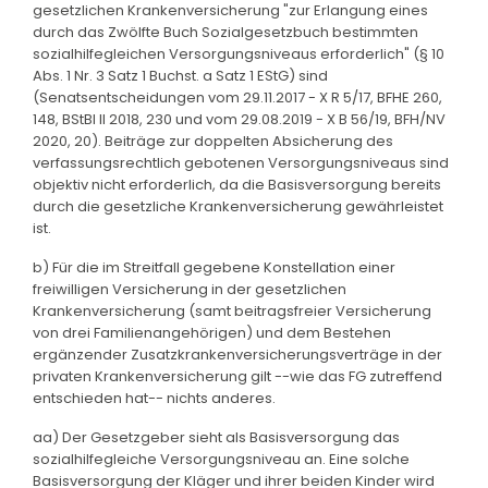
gesetzlichen Krankenversicherung "zur Erlangung eines
durch das Zwölfte Buch Sozialgesetzbuch bestimmten
sozialhilfegleichen Versorgungsniveaus erforderlich" (§ 10
Abs. 1 Nr. 3 Satz 1 Buchst. a Satz 1 EStG) sind
(Senatsentscheidungen vom 29.11.2017 - X R 5/17, BFHE 260,
148, BStBl II 2018, 230 und vom 29.08.2019 - X B 56/19, BFH/NV
2020, 20). Beiträge zur doppelten Absicherung des
verfassungsrechtlich gebotenen Versorgungsniveaus sind
objektiv nicht erforderlich, da die Basisversorgung bereits
durch die gesetzliche Krankenversicherung gewährleistet
ist.
b) Für die im Streitfall gegebene Konstellation einer
freiwilligen Versicherung in der gesetzlichen
Krankenversicherung (samt beitragsfreier Versicherung
von drei Familienangehörigen) und dem Bestehen
ergänzender Zusatzkrankenversicherungsverträge in der
privaten Krankenversicherung gilt --wie das FG zutreffend
entschieden hat-- nichts anderes.
aa) Der Gesetzgeber sieht als Basisversorgung das
sozialhilfegleiche Versorgungsniveau an. Eine solche
Basisversorgung der Kläger und ihrer beiden Kinder wird