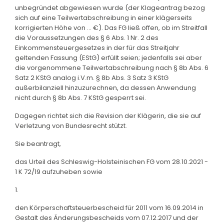
unbegründet abgewiesen wurde (der Klageantrag bezog
sich auf eine Teilwertabschreibung in einer klägerseits
korrigierten Höhe von ... €). Das FG ließ offen, ob im Streitfall
die Voraussetzungen des § 6 Abs. 1 Nr. 2 des
Einkommensteuergesetzes in der für das Streitjahr
geltenden Fassung (EStG) erfüllt seien; jedenfalls sei aber
die vorgenommene Teilwertabschreibung nach § 8b Abs. 6
Satz 2 KStG analog i.V.m. § 8b Abs. 3 Satz 3 KStG
außerbilanziell hinzuzurechnen, da dessen Anwendung
nicht durch § 8b Abs. 7 KStG gesperrt sei.
Dagegen richtet sich die Revision der Klägerin, die sie auf
Verletzung von Bundesrecht stützt.
Sie beantragt,
das Urteil des Schleswig-Holsteinischen FG vom 28.10.2021 -
1 K 72/19 aufzuheben sowie
1.
den Körperschaftsteuerbescheid für 2011 vom 16.09.2014 in
Gestalt des Änderungsbescheids vom 07.12.2017 und der