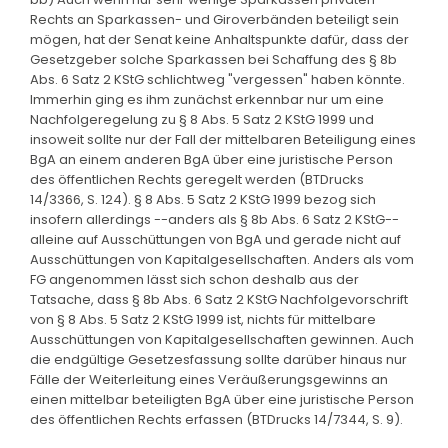
Rechts an Sparkassen- und Giroverbänden beteiligt sein
mögen, hat der Senat keine Anhaltspunkte dafür, dass der
Gesetzgeber solche Sparkassen bei Schaffung des § 8b
Abs. 6 Satz 2 KStG schlichtweg "vergessen" haben könnte.
Immerhin ging es ihm zunächst erkennbar nur um eine
Nachfolgeregelung zu § 8 Abs. 5 Satz 2 KStG 1999 und
insoweit sollte nur der Fall der mittelbaren Beteiligung eines
BgA an einem anderen BgA über eine juristische Person
des öffentlichen Rechts geregelt werden (BTDrucks
14/3366, S. 124). § 8 Abs. 5 Satz 2 KStG 1999 bezog sich
insofern allerdings --anders als § 8b Abs. 6 Satz 2 KStG--
alleine auf Ausschüttungen von BgA und gerade nicht auf
Ausschüttungen von Kapitalgesellschaften. Anders als vom
FG angenommen lässt sich schon deshalb aus der
Tatsache, dass § 8b Abs. 6 Satz 2 KStG Nachfolgevorschrift
von § 8 Abs. 5 Satz 2 KStG 1999 ist, nichts für mittelbare
Ausschüttungen von Kapitalgesellschaften gewinnen. Auch
die endgültige Gesetzesfassung sollte darüber hinaus nur
Fälle der Weiterleitung eines Veräußerungsgewinns an
einen mittelbar beteiligten BgA über eine juristische Person
des öffentlichen Rechts erfassen (BTDrucks 14/7344, S. 9).