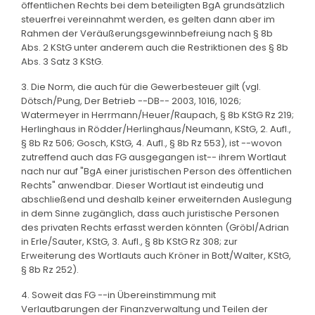
öffentlichen Rechts bei dem beteiligten BgA grundsätzlich
steuerfrei vereinnahmt werden, es gelten dann aber im
Rahmen der Veräußerungsgewinnbefreiung nach § 8b
Abs. 2 KStG unter anderem auch die Restriktionen des § 8b
Abs. 3 Satz 3 KStG.
3. Die Norm, die auch für die Gewerbesteuer gilt (vgl.
Dötsch/Pung, Der Betrieb --DB-- 2003, 1016, 1026;
Watermeyer in Herrmann/Heuer/Raupach, § 8b KStG Rz 219;
Herlinghaus in Rödder/Herlinghaus/Neumann, KStG, 2. Aufl.,
§ 8b Rz 506; Gosch, KStG, 4. Aufl., § 8b Rz 553), ist --wovon
zutreffend auch das FG ausgegangen ist-- ihrem Wortlaut
nach nur auf "BgA einer juristischen Person des öffentlichen
Rechts" anwendbar. Dieser Wortlaut ist eindeutig und
abschließend und deshalb keiner erweiternden Auslegung
in dem Sinne zugänglich, dass auch juristische Personen
des privaten Rechts erfasst werden könnten (Gröbl/Adrian
in Erle/Sauter, KStG, 3. Aufl., § 8b KStG Rz 308; zur
Erweiterung des Wortlauts auch Kröner in Bott/Walter, KStG,
§ 8b Rz 252).
4. Soweit das FG --in Übereinstimmung mit
Verlautbarungen der Finanzverwaltung und Teilen der