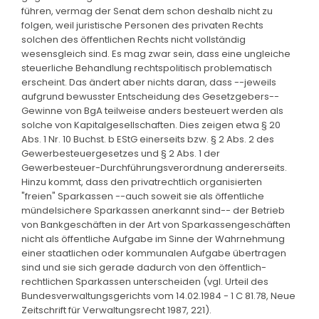
führen, vermag der Senat dem schon deshalb nicht zu
folgen, weil juristische Personen des privaten Rechts
solchen des öffentlichen Rechts nicht vollständig
wesensgleich sind. Es mag zwar sein, dass eine ungleiche
steuerliche Behandlung rechtspolitisch problematisch
erscheint. Das ändert aber nichts daran, dass --jeweils
aufgrund bewusster Entscheidung des Gesetzgebers--
Gewinne von BgA teilweise anders besteuert werden als
solche von Kapitalgesellschaften. Dies zeigen etwa § 20
Abs. 1 Nr. 10 Buchst. b EStG einerseits bzw. § 2 Abs. 2 des
Gewerbesteuergesetzes und § 2 Abs. 1 der
Gewerbesteuer-Durchführungsverordnung andererseits.
Hinzu kommt, dass den privatrechtlich organisierten
"freien" Sparkassen --auch soweit sie als öffentliche
mündelsichere Sparkassen anerkannt sind-- der Betrieb
von Bankgeschäften in der Art von Sparkassengeschäften
nicht als öffentliche Aufgabe im Sinne der Wahrnehmung
einer staatlichen oder kommunalen Aufgabe übertragen
sind und sie sich gerade dadurch von den öffentlich-
rechtlichen Sparkassen unterscheiden (vgl. Urteil des
Bundesverwaltungsgerichts vom 14.02.1984 - 1 C 81.78, Neue
Zeitschrift für Verwaltungsrecht 1987, 221).