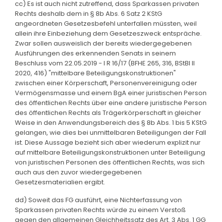
cc) Es ist auch nicht zutreffend, dass Sparkassen privaten
Rechts deshalb dem in § 8b Abs. 6 Satz 2 KStG
angeordneten Gesetzesbefehl unterfallen müssten, weil
allein ihre Einbeziehung dem Gesetzeszweck entspräche.
Zwar sollen ausweislich der bereits wiedergegebenen
Ausführungen des erkennenden Senats in seinem
Beschluss vom 22.05.2019 - I R 16/17 (BFHE 265, 316, BStBl II
2020, 416) "mittelbare Beteiligungskonstruktionen"
zwischen einer Körperschaft, Personenvereinigung oder
Vermögensmasse und einem BgA einer juristischen Person
des öffentlichen Rechts über eine andere juristische Person
des öffentlichen Rechts als Trägerkörperschaft in gleicher
Weise in den Anwendungsbereich des § 8b Abs. 1 bis 5 KStG
gelangen, wie dies bei unmittelbaren Beteiligungen der Fall
ist. Diese Aussage bezieht sich aber wiederum explizit nur
auf mittelbare Beteiligungskonstruktionen unter Beteiligung
von juristischen Personen des öffentlichen Rechts, was sich
auch aus den zuvor wiedergegebenen
Gesetzesmaterialien ergibt.
dd) Soweit das FG ausführt, eine Nichterfassung von
Sparkassen privaten Rechts würde zu einem Verstoß
gegen den allgemeinen Gleichheitssatz des Art. 3 Abs. 1 GG