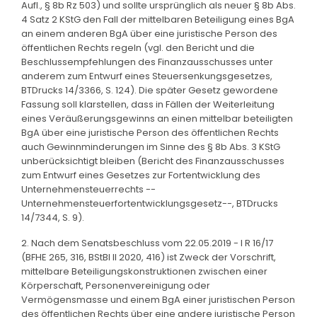
Aufl., § 8b Rz 503) und sollte ursprünglich als neuer § 8b Abs.
4 Satz 2 KStG den Fall der mittelbaren Beteiligung eines BgA
an einem anderen BgA über eine juristische Person des
öffentlichen Rechts regeln (vgl. den Bericht und die
Beschlussempfehlungen des Finanzausschusses unter
anderem zum Entwurf eines Steuersenkungsgesetzes,
BTDrucks 14/3366, S. 124). Die später Gesetz gewordene
Fassung soll klarstellen, dass in Fällen der Weiterleitung
eines Veräußerungsgewinns an einen mittelbar beteiligten
BgA über eine juristische Person des öffentlichen Rechts
auch Gewinnminderungen im Sinne des § 8b Abs. 3 KStG
unberücksichtigt bleiben (Bericht des Finanzausschusses
zum Entwurf eines Gesetzes zur Fortentwicklung des
Unternehmensteuerrechts --
Unternehmensteuerfortentwicklungsgesetz--, BTDrucks
14/7344, S. 9).
2. Nach dem Senatsbeschluss vom 22.05.2019 - I R 16/17
(BFHE 265, 316, BStBl II 2020, 416) ist Zweck der Vorschrift,
mittelbare Beteiligungskonstruktionen zwischen einer
Körperschaft, Personenvereinigung oder
Vermögensmasse und einem BgA einer juristischen Person
des öffentlichen Rechts über eine andere juristische Person