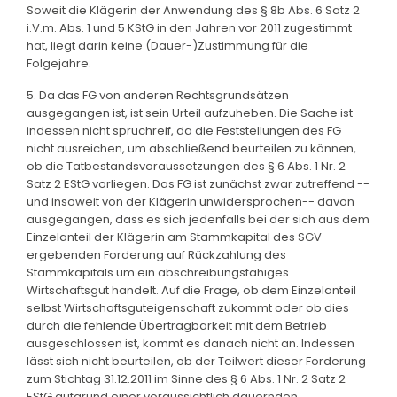
Soweit die Klägerin der Anwendung des § 8b Abs. 6 Satz 2
i.V.m. Abs. 1 und 5 KStG in den Jahren vor 2011 zugestimmt
hat, liegt darin keine (Dauer-)Zustimmung für die
Folgejahre.
5. Da das FG von anderen Rechtsgrundsätzen
ausgegangen ist, ist sein Urteil aufzuheben. Die Sache ist
indessen nicht spruchreif, da die Feststellungen des FG
nicht ausreichen, um abschließend beurteilen zu können,
ob die Tatbestandsvoraussetzungen des § 6 Abs. 1 Nr. 2
Satz 2 EStG vorliegen. Das FG ist zunächst zwar zutreffend --
und insoweit von der Klägerin unwidersprochen-- davon
ausgegangen, dass es sich jedenfalls bei der sich aus dem
Einzelanteil der Klägerin am Stammkapital des SGV
ergebenden Forderung auf Rückzahlung des
Stammkapitals um ein abschreibungsfähiges
Wirtschaftsgut handelt. Auf die Frage, ob dem Einzelanteil
selbst Wirtschaftsguteigenschaft zukommt oder ob dies
durch die fehlende Übertragbarkeit mit dem Betrieb
ausgeschlossen ist, kommt es danach nicht an. Indessen
lässt sich nicht beurteilen, ob der Teilwert dieser Forderung
zum Stichtag 31.12.2011 im Sinne des § 6 Abs. 1 Nr. 2 Satz 2
EStG aufgrund einer voraussichtlich dauernden