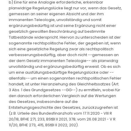
b) Eine für eine Analogie erforderliche, erkennbar
planwidrige Regelungslücke liegt nur vor, wenn das Gesetz,
gemessen an seiner eigenen Absicht und der ihm
immanenten Teleologie, unvollständig und somit
ergänzungsbedürftig ist und seine Ergänzung nicht einer
gesetzlich gewollten Beschränkung auf bestimmte
Tatbestände widerspricht. Hiervon zu unterscheiden ist der
sogenannte rechtspolitische Fehler, der gegeben ist, wenn
sich eine gesetzliche Regelung zwar als rechtspolitisch
verbesserungsbedürftig, aber doch nicht --gemessen an
der dem Gesetz immanenten Teleologie-- als planwidrig
unvollständig und ergänzungsbedürftig erweist. Ob es sich
um eine ausfüllungsbedürftige Regelungslücke oder --
allenfalls-- um einen sogenannten rechtspolitischen Fehler
handelt, ist unter Heranziehung des Gleichheitssatzes (Art.
3 Abs. 1 des Grundgesetzes --GG--) zu ermitteln, wobei für
den danach erforderlichen Vergleich auf die Wertungen
des Gesetzes, insbesondere auf die
Entstehungsgeschichte des Gesetzes, zurückzugreifen ist
(z.B. Urteile des Bundesfinanzhofs vom 17.11.2020 - VIII R
20/18, BFHE 271, 233, BStBl II 2021, 378; vom 26.08.2021 - V R
11/20, BFHE 273, 415, BStBl II 2022, 202).