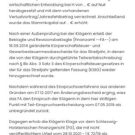
wirtschaftlichen Entwicklung bei H von ... € auf Null
herabgesetzt und mit dem vorhandenen
Verlustvortrag/Jahresfehlbetrag verrechnet. Anschließend
wurde das Stammkapital auf ... € erhöht.
Nach einer Außenprüfung bei der Klägerin erließ der
Beklagte und Revisionsbeklagte (Finanzamt --FA--) am
16.09.2014 geänderte Körperschaftsteuer- und
Gewerbesteuermessbescheide für das Streitjahr, in denen
die von der Klägerin durchgeführte Teilwertabschreibung
nach § 8b Abs. 3 Satz 3 des Körperschaftsteuergesetzes in
der für das Streitjahr geltenden Fassung (KStG) wieder
hinzugerechnet wurde.
Nachdem während des Einspruchsverfahrens aus anderen
Gründen am 07.12.2017 ein Änderungsbescheid erging, wies
das FA den Einspruch der Klägerin in dem hier strittigen
Punkt mit Teil-Einspruchsentscheidung vom 07.05.2019 als
unbegründet zurück.
Dagegen erhob die Klägerin Klage vor dem Schleswig-
Holsteinischen Finanzgericht (FG), die mit nicht
veröffentlichtem Urteil vom 28.10.2021 - 1 K 72/19 als