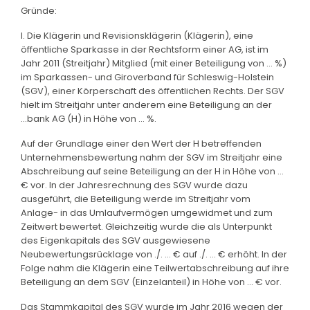
Gründe:
I. Die Klägerin und Revisionsklägerin (Klägerin), eine
öffentliche Sparkasse in der Rechtsform einer AG, ist im
Jahr 2011 (Streitjahr) Mitglied (mit einer Beteiligung von ... %)
im Sparkassen- und Giroverband für Schleswig-Holstein
(SGV), einer Körperschaft des öffentlichen Rechts. Der SGV
hielt im Streitjahr unter anderem eine Beteiligung an der
...bank AG (H) in Höhe von ... %.
Auf der Grundlage einer den Wert der H betreffenden
Unternehmensbewertung nahm der SGV im Streitjahr eine
Abschreibung auf seine Beteiligung an der H in Höhe von ...
€ vor. In der Jahresrechnung des SGV wurde dazu
ausgeführt, die Beteiligung werde im Streitjahr vom
Anlage- in das Umlaufvermögen umgewidmet und zum
Zeitwert bewertet. Gleichzeitig wurde die als Unterpunkt
des Eigenkapitals des SGV ausgewiesene
Neubewertungsrücklage von ./. ... € auf ./. ... € erhöht. In der
Folge nahm die Klägerin eine Teilwertabschreibung auf ihre
Beteiligung an dem SGV (Einzelanteil) in Höhe von ... € vor.
Das Stammkapital des SGV wurde im Jahr 2016 wegen der