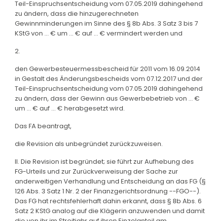
Teil-Einspruchsentscheidung vom 07.05.2019 dahingehend
zu ändern, dass die hinzugerechneten
Gewinnminderungen im Sinne des § 8b Abs. 3 Satz 3 bis 7
KStG von ... € um ... € auf ... € vermindert werden und
2.
den Gewerbesteuermessbescheid für 2011 vom 16.09.2014
in Gestalt des Änderungsbescheids vom 07.12.2017 und der
Teil-Einspruchsentscheidung vom 07.05.2019 dahingehend
zu ändern, dass der Gewinn aus Gewerbebetrieb von ... €
um ... € auf ... € herabgesetzt wird.
Das FA beantragt,
die Revision als unbegründet zurückzuweisen.
II. Die Revision ist begründet; sie führt zur Aufhebung des
FG-Urteils und zur Zurückverweisung der Sache zur
anderweitigen Verhandlung und Entscheidung an das FG (§
126 Abs. 3 Satz 1 Nr. 2 der Finanzgerichtsordnung --FGO--).
Das FG hat rechtsfehlerhaft dahin erkannt, dass § 8b Abs. 6
Satz 2 KStG analog auf die Klägerin anzuwenden und damit
die von ihr im Streitjahr auf ihren Einzelanteil am