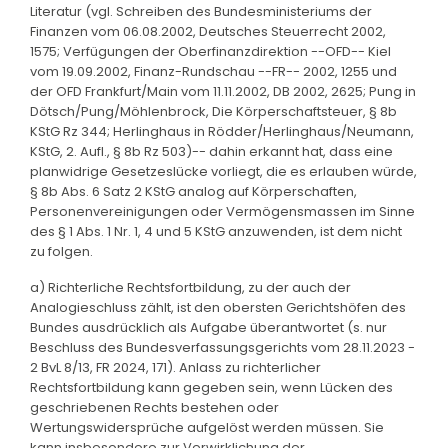
Literatur (vgl. Schreiben des Bundesministeriums der
Finanzen vom 06.08.2002, Deutsches Steuerrecht 2002,
1575; Verfügungen der Oberfinanzdirektion --OFD-- Kiel
vom 19.09.2002, Finanz-Rundschau --FR-- 2002, 1255 und
der OFD Frankfurt/Main vom 11.11.2002, DB 2002, 2625; Pung in
Dötsch/Pung/Möhlenbrock, Die Körperschaftsteuer, § 8b
KStG Rz 344; Herlinghaus in Rödder/Herlinghaus/Neumann,
KStG, 2. Aufl., § 8b Rz 503)-- dahin erkannt hat, dass eine
planwidrige Gesetzeslücke vorliegt, die es erlauben würde,
§ 8b Abs. 6 Satz 2 KStG analog auf Körperschaften,
Personenvereinigungen oder Vermögensmassen im Sinne
des § 1 Abs. 1 Nr. 1, 4 und 5 KStG anzuwenden, ist dem nicht
zu folgen.
a) Richterliche Rechtsfortbildung, zu der auch der
Analogieschluss zählt, ist den obersten Gerichtshöfen des
Bundes ausdrücklich als Aufgabe überantwortet (s. nur
Beschluss des Bundesverfassungsgerichts vom 28.11.2023 -
2 BvL 8/13, FR 2024, 171). Anlass zu richterlicher
Rechtsfortbildung kann gegeben sein, wenn Lücken des
geschriebenen Rechts bestehen oder
Wertungswidersprüche aufgelöst werden müssen. Sie
kann insbesondere zur Verwirklichung der