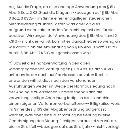
ee) Auf die Frage, ob eine analoge Anwendung des § 8b
Abs. 6 Satz 2 KStG auf die Klägerin --bezogen auf § 8b Abs.
3 Satz 3 KStG-- im Sinne einer endgültigen steuerlichen
Mehrbelastung zu ihren Lasten wirkt oder ob dies --
aufgrund einer saldierenden Betrachtung mit den für sie
positiven Wirkungen der Anwendung des § 8b Abs. 1 und 2
KStG-- nicht der Fall ist, kommt es danach ebenso wenig an
wie darauf, ob die Anwendung von § 8b Abs. 3 Satz 3 KStG
durch § 8b Abs. 7 KStG ausgeschlossen wird.
ff) Soweit die Finanzverwaltung in den oben
wiedergegebenen Verfügungen § 8b Abs. 6 Satz 2 KStG
unter anderem auch auf Sparkassen privaten Rechts
anwenden will, ist dies nach den vorstehenden
Ausführungen weder im Wege der Normauslegung noch
der Analogie zu erreichen. Entsprechend kann die
verwaltungsseitige Anordnung lediglich als --ohnehin
einem eigenen Verfahren vorbehaltener-- Billigkeitserweis
im Sinne des § 163 der Abgabenordnung aufgefasst
werden, was aber eine Zustimmung beziehungsweise
Genehmigung des Steuerpflichtigen voraussetzen würde,
die im Streitfall --bezogen auf das Streitjahr-- nicht vorliegt.