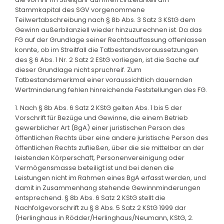
Stammkapital des SGV vorgenommene
Teilwertabschreibung nach § 8b Abs. 3 Satz 3 KStG dem
Gewinn außerbilanziell wieder hinzuzurechnen ist. Da das
FG auf der Grundlage seiner Rechtsauffassung offenlassen
konnte, ob im Streitfall die Tatbestandsvoraussetzungen
des § 6 Abs. 1 Nr. 2 Satz 2 EStG vorliegen, ist die Sache auf
dieser Grundlage nicht spruchreif. Zum
Tatbestandsmerkmal einer voraussichtlich dauernden
Wertminderung fehlen hinreichende Feststellungen des FG.
1. Nach § 8b Abs. 6 Satz 2 KStG gelten Abs. 1 bis 5 der
Vorschrift für Bezüge und Gewinne, die einem Betrieb
gewerblicher Art (BgA) einer juristischen Person des
öffentlichen Rechts über eine andere juristische Person des
öffentlichen Rechts zufließen, über die sie mittelbar an der
leistenden Körperschaft, Personenvereinigung oder
Vermögensmasse beteiligt ist und bei denen die
Leistungen nicht im Rahmen eines BgA erfasst werden, und
damit in Zusammenhang stehende Gewinnminderungen
entsprechend. § 8b Abs. 6 Satz 2 KStG stellt die
Nachfolgevorschrift zu § 8 Abs. 5 Satz 2 KStG 1999 dar
(Herlinghaus in Rödder/Herlinghaus/Neumann, KStG, 2.