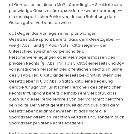
c) Gemessen an diesen Maßstäben liegt im Streitfall keine
planwidrige Gesetzeslücke, sondern --wenn überhaupt--
ein rechtspolitischer Fehler vor, dessen Behebung dem
Gesetzgeber vorbehalten wäre.
aa) Gegen das Vorliegen einer planwidrigen
Gesetzeslücke spricht bereits, dass dem Gesetzgeber --
wie § 1 Abs. 1 und § 4 Abs. 1 Satz 1 KStG zeigen-- der
Unterschied zwischen Körperschaften,
Personenvereinigungen oder Vermögensmassen des
privaten Rechts (§ 1 Abs. 1 Nr. 1 bis 5 KStG) einerseits und BgA
von juristischen Personen des öffentlichen Rechts im Sinne
des § 1 Abs. 1 Nr. 6 KStG andererseits bekannt ist. Wenn der
Gesetzgeber in § 8b Abs. 6 Satz 2 KStG eine Regelung
gerade für BgA von juristischen Personen des öffentlichen
Rechts trifft, spricht bereits deshalb sehr viel dafür, dass
auch nur dieser Personenkreis von der Vorschrift betroffen
sein sollte. Der Senat geht insoweit davon aus, dass dem
Gesetzgeber bekannt gewesen ist, dass nicht alle
Sparkassen öffentlich-rechtlich verfasst sind, sondern auch
Sparkassen privaten Rechts existieren.
bb) Auch wenn nur sehr wenige Sparkassen privaten