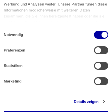
Bundeskanzlerplatz 2
Werbung und Analysen weiter. Unsere Partner führen diese 
53113 Bonn
Informationen möglicherweise mit weiteren Daten 
zusammen, die Sie ihnen bereitgestellt haben oder die sie 
Pressemitteilungen
AGB
|
im Rahmen Ihrer Nutzung der Dienste gesammelt haben.
Impressum
Datenschutz
|
Einwilligungsauswahl
Impressum
 | 
Datenschutz
Notwendig
Präferenzen
Zahlung & Versand
Rücksendungen/Widerrufsbelehrung
Muster Widerrufsformular (PDF)
Statistiken
Remissionsbedingungen für den Handel
Kündigungsformular
Marketing
Barrierefreiheit
Details zeigen
Newsletter