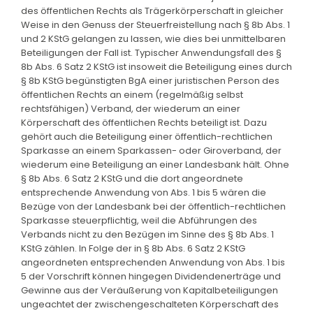
des öffentlichen Rechts als Trägerkörperschaft in gleicher
Weise in den Genuss der Steuerfreistellung nach § 8b Abs. 1
und 2 KStG gelangen zu lassen, wie dies bei unmittelbaren
Beteiligungen der Fall ist. Typischer Anwendungsfall des §
8b Abs. 6 Satz 2 KStG ist insoweit die Beteiligung eines durch
§ 8b KStG begünstigten BgA einer juristischen Person des
öffentlichen Rechts an einem (regelmäßig selbst
rechtsfähigen) Verband, der wiederum an einer
Körperschaft des öffentlichen Rechts beteiligt ist. Dazu
gehört auch die Beteiligung einer öffentlich-rechtlichen
Sparkasse an einem Sparkassen- oder Giroverband, der
wiederum eine Beteiligung an einer Landesbank hält. Ohne
§ 8b Abs. 6 Satz 2 KStG und die dort angeordnete
entsprechende Anwendung von Abs. 1 bis 5 wären die
Bezüge von der Landesbank bei der öffentlich-rechtlichen
Sparkasse steuerpflichtig, weil die Abführungen des
Verbands nicht zu den Bezügen im Sinne des § 8b Abs. 1
KStG zählen. In Folge der in § 8b Abs. 6 Satz 2 KStG
angeordneten entsprechenden Anwendung von Abs. 1 bis
5 der Vorschrift können hingegen Dividendenerträge und
Gewinne aus der Veräußerung von Kapitalbeteiligungen
ungeachtet der zwischengeschalteten Körperschaft des