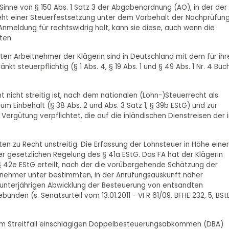
Sinne von § 150 Abs. 1 Satz 3 der Abgabenordnung (AO), in der der
teht einer Steuerfestsetzung unter dem Vorbehalt der Nachprüfun
-Anmeldung für rechtswidrig hält, kann sie diese, auch wenn die
ten.
ten Arbeitnehmer der Klägerin sind in Deutschland mit dem für ihr
t steuerpflichtig (§ 1 Abs. 4, § 19 Abs. 1 und § 49 Abs. 1 Nr. 4 Buch
ht nicht streitig ist, nach dem nationalen (Lohn-)Steuerrecht als
 zum Einbehalt (§ 38 Abs. 2 und Abs. 3 Satz 1, § 39b EStG) und zur
Vergütung verpflichtet, die auf die inländischen Dienstreisen der 
en zu Recht unstreitig. Die Erfassung der Lohnsteuer in Höhe einer
r gesetzlichen Regelung des § 41a EStG. Das FA hat der Klägerin
 42e EStG erteilt, nach der die vorübergehende Schätzung der
tnehmer unter bestimmten, in der Anrufungsauskunft näher
 unterjährigen Abwicklung der Besteuerung von entsandten
bunden (s. Senatsurteil vom 13.01.2011 - VI R 61/09, BFHE 232, 5, BStBl
n im Streitfall einschlägigen Doppelbesteuerungsabkommen (DBA)