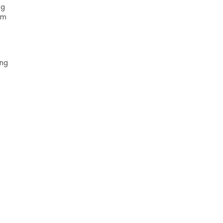
ng
om
ung
,