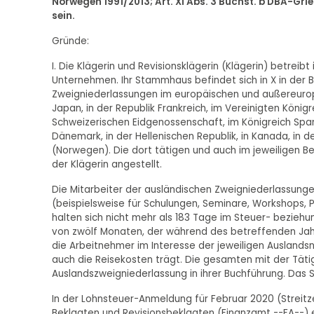
Norwegen 1991/2013; Art. XI Abs. 3 Buchst. b DBA-Gri
sein.
Gründe:
I. Die Klägerin und Revisionsklägerin (Klägerin) betreib
Unternehmen. Ihr Stammhaus befindet sich in X in der B
Zweigniederlassungen im europäischen und außereuropä
Japan, in der Republik Frankreich, im Vereinigten Königr
Schweizerischen Eidgenossenschaft, im Königreich Spanien
Dänemark, in der Hellenischen Republik, in Kanada, in d
(Norwegen). Die dort tätigen und auch im jeweiligen B
der Klägerin angestellt.
Die Mitarbeiter der ausländischen Zweigniederlassung
(beispielsweise für Schulungen, Seminare, Workshops,
halten sich nicht mehr als 183 Tage im Steuer- bezieh
von zwölf Monaten, der während des betreffenden Jahr
die Arbeitnehmer im Interesse der jeweiligen Ausland
auch die Reisekosten trägt. Die gesamten mit der Tätig
Auslandszweigniederlassung in ihrer Buchführung. Das 
In der Lohnsteuer-Anmeldung für Februar 2020 (Streitz
Beklagten und Revisionsbeklagten (Finanzamt --FA--) e