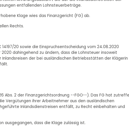
lassungen entfallenden Lohnsteuerbeträge.
rhobene Klage wies das Finanzgericht (FG) ab.
ellen Rechts.
1 K 14197/20 sowie die Einspruchsentscheidung vom 24.08.2020
 2020 dahingehend zu ändern, dass die Lohnsteuer insoweit
r Inlandsreisen der bei ausländischen Betriebsstätten der Klägerin 
llt.
 126 Abs. 2 der Finanzgerichtsordnung --FGO--). Das FG hat zutreff
f die Vergütungen ihrer Arbeitnehmer aus den ausländischen
geführte Inlandsdienstreisen entfällt, zu Recht einbehalten und
on ausgegangen, dass die Klage zulässig ist.