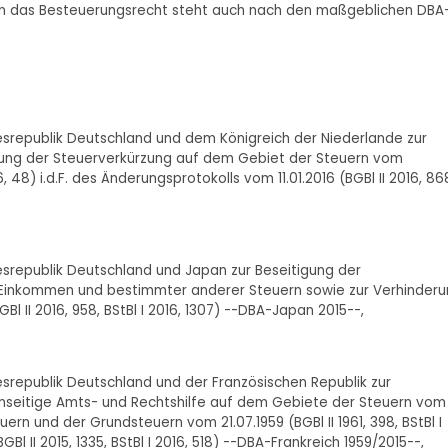
nn das Besteuerungsrecht steht auch nach den maßgeblichen DBA
esrepublik Deutschland und dem Königreich der Niederlande zur
ung der Steuerverkürzung auf dem Gebiet der Steuern vom
, 48) i.d.F. des Änderungsprotokolls vom 11.01.2016 (BGBl II 2016, 86
esrepublik Deutschland und Japan zur Beseitigung der
inkommen und bestimmter anderer Steuern sowie zur Verhinderu
 II 2016, 958, BStBl I 2016, 1307) --DBA-Japan 2015--,
srepublik Deutschland und der Französischen Republik zur
eitige Amts- und Rechtshilfe auf dem Gebiete der Steuern vom
und der Grundsteuern vom 21.07.1959 (BGBl II 1961, 398, BStBl I
l II 2015, 1335, BStBl I 2016, 518) --DBA-Frankreich 1959/2015--,