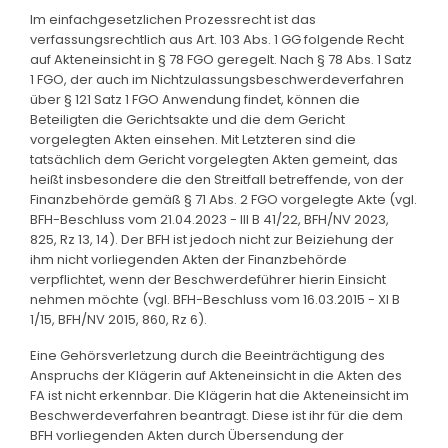
Im einfachgesetzlichen Prozessrecht ist das
verfassungsrechtlich aus Art. 103 Abs. 1 GG folgende Recht
auf Akteneinsicht in § 78 FGO geregelt. Nach § 78 Abs. 1 Satz
1 FGO, der auch im Nichtzulassungsbeschwerdeverfahren
über § 121 Satz 1 FGO Anwendung findet, können die
Beteiligten die Gerichtsakte und die dem Gericht
vorgelegten Akten einsehen. Mit Letzteren sind die
tatsächlich dem Gericht vorgelegten Akten gemeint, das
heißt insbesondere die den Streitfall betreffende, von der
Finanzbehörde gemäß § 71 Abs. 2 FGO vorgelegte Akte (vgl.
BFH-Beschluss vom 21.04.2023 - III B 41/22, BFH/NV 2023,
825, Rz 13, 14). Der BFH ist jedoch nicht zur Beiziehung der
ihm nicht vorliegenden Akten der Finanzbehörde
verpflichtet, wenn der Beschwerdeführer hierin Einsicht
nehmen möchte (vgl. BFH-Beschluss vom 16.03.2015 - XI B
1/15, BFH/NV 2015, 860, Rz 6).
Eine Gehörsverletzung durch die Beeinträchtigung des
Anspruchs der Klägerin auf Akteneinsicht in die Akten des
FA ist nicht erkennbar. Die Klägerin hat die Akteneinsicht im
Beschwerdeverfahren beantragt. Diese ist ihr für die dem
BFH vorliegenden Akten durch Übersendung der