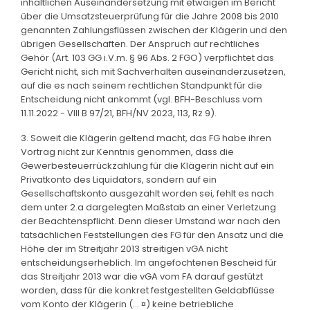
inhaltlichen Auseinandersetzung mit etwaigen im Bericht
über die Umsatzsteuerprüfung für die Jahre 2008 bis 2010
genannten Zahlungsflüssen zwischen der Klägerin und den
übrigen Gesellschaften. Der Anspruch auf rechtliches
Gehör (Art. 103 GG i.V.m. § 96 Abs. 2 FGO) verpflichtet das
Gericht nicht, sich mit Sachverhalten auseinanderzusetzen,
auf die es nach seinem rechtlichen Standpunkt für die
Entscheidung nicht ankommt (vgl. BFH-Beschluss vom
11.11.2022 - VIII B 97/21, BFH/NV 2023, 113, Rz 9).
3. Soweit die Klägerin geltend macht, das FG habe ihren
Vortrag nicht zur Kenntnis genommen, dass die
Gewerbesteuerrückzahlung für die Klägerin nicht auf ein
Privatkonto des Liquidators, sondern auf ein
Gesellschaftskonto ausgezahlt worden sei, fehlt es nach
dem unter 2.a dargelegten Maßstab an einer Verletzung
der Beachtenspflicht. Denn dieser Umstand war nach den
tatsächlichen Feststellungen des FG für den Ansatz und die
Höhe der im Streitjahr 2013 streitigen vGA nicht
entscheidungserheblich. Im angefochtenen Bescheid für
das Streitjahr 2013 war die vGA vom FA darauf gestützt
worden, dass für die konkret festgestellten Geldabflüsse
vom Konto der Klägerin (... ¤) keine betriebliche