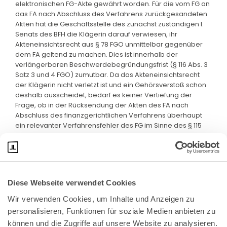
elektronischen FG-Akte gewährt worden. Für die vom FG an
das FA nach Abschluss des Verfahrens zurückgesandeten
Akten hat die Geschäftsstelle des zunächst zuständigen I.
Senats des BFH die Klägerin darauf verwiesen, ihr
Akteneinsichtsrecht aus § 78 FGO unmittelbar gegenüber
dem FA geltend zu machen. Dies ist innerhalb der
verlängerbaren Beschwerdebegründungsfrist (§ 116 Abs. 3
Satz 3 und 4 FGO) zumutbar. Da das Akteneinsichtsrecht
der Klägerin nicht verletzt ist und ein Gehörsverstoß schon
deshalb ausscheidet, bedarf es keiner Vertiefung der
Frage, ob in der Rücksendung der Akten des FA nach
Abschluss des finanzgerichtlichen Verfahrens überhaupt
ein relevanter Verfahrensfehler des FG im Sinne des § 115
Abs. 2 Nr. 3 FGO zu sehen sein könnte.
Diese Webseite verwendet Cookies
Wir verwenden Cookies, um Inhalte und Anzeigen zu 
personalisieren, Funktionen für soziale Medien anbieten zu 
können und die Zugriffe auf unsere Website zu analysieren. 