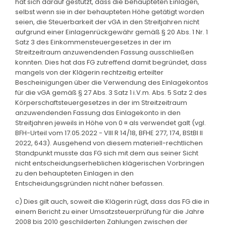
hat sich darauf gestützt, dass die behaupteten Einlagen,
selbst wenn sie in der behaupteten Höhe getätigt worden
seien, die Steuerbarkeit der vGA in den Streitjahren nicht
aufgrund einer Einlagenrückgewähr gemäß § 20 Abs. 1 Nr. 1
Satz 3 des Einkommensteuergesetzes in der im
Streitzeitraum anzuwendenden Fassung ausschließen
konnten. Dies hat das FG zutreffend damit begründet, dass
mangels von der Klägerin rechtzeitig erteilter
Bescheinigungen über die Verwendung des Einlagekontos
für die vGA gemäß § 27 Abs. 3 Satz 1 i.V.m. Abs. 5 Satz 2 des
Körperschaftsteuergesetzes in der im Streitzeitraum
anzuwendenden Fassung das Einlagekonto in den
Streitjahren jeweils in Höhe von 0 ¤ als verwendet galt (vgl.
BFH-Urteil vom 17.05.2022 - VIII R 14/18, BFHE 277, 174, BStBl II
2022, 643). Ausgehend von diesem materiell-rechtlichen
Standpunkt musste das FG sich mit dem aus seiner Sicht
nicht entscheidungserheblichen klägerischen Vorbringen
zu den behaupteten Einlagen in den
Entscheidungsgründen nicht näher befassen.
c) Dies gilt auch, soweit die Klägerin rügt, dass das FG die in
einem Bericht zu einer Umsatzsteuerprüfung für die Jahre
2008 bis 2010 geschilderten Zahlungen zwischen der