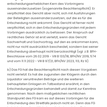
entscheidungserheblichen Kern des Vorbringens
auseinanderzusetzen (sogenannte Beachtenspflicht). Er
verpflichtet das Gericht aber nicht, sich mit Ausführungen
der Beteiligten auseinanderzusetzen, auf die es für die
Entscheidung nicht ankommt. Das Gericht ist ferner nicht
verpflichtet, sich in den Entscheidungsgründen mit jedem
Vorbringen ausdrücklich zu befassen. Der Anspruch auf
rechtliches Gehör ist erst verletzt, wenn das Gericht
Sachverhalt und Sachvortrag, auf den es ankommen kann,
nicht nur nicht ausdrücklich bescheidet, sondern bei seiner
Entscheidung überhaupt nicht berücksichtigt (vgl. z.B. BFH-
Beschlüsse vom 26.02.2019 - VIII B 133/18, BFH/NV 2019, 574
und vom 11.11.2022 - VIII B 97/21, BFH/NV 2023, 113, Rz 9).
b) Das FG hat die Beachtenspflicht nach diesen Vorgaben
nicht verletzt. Es hat die zugunsten der Klägerin durch den
Liquidator veruntreuten Beträge und die weiteren
behaupteten Einlagen im Tatbestand erwähnt, in den
Entscheidungsgründen behandelt und damit zur Kenntnis
genommen. Nach dem maßgeblichen rechtlichen
Standpunkt des FG kam es auf dieses Vorbringen für die
Entscheidung des Streitfalls jedoch nicht an. Denn das FG