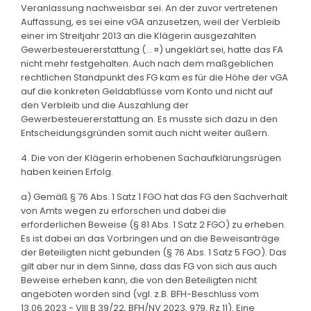
Veranlassung nachweisbar sei. An der zuvor vertretenen
Auffassung, es sei eine vGA anzusetzen, weil der Verbleib
einer im Streitjahr 2013 an die Klägerin ausgezahlten
Gewerbesteuererstattung (... ¤) ungeklärt sei, hatte das FA
nicht mehr festgehalten. Auch nach dem maßgeblichen
rechtlichen Standpunkt des FG kam es für die Höhe der vGA
auf die konkreten Geldabflüsse vom Konto und nicht auf
den Verbleib und die Auszahlung der
Gewerbesteuererstattung an. Es musste sich dazu in den
Entscheidungsgründen somit auch nicht weiter äußern.
4. Die von der Klägerin erhobenen Sachaufklärungsrügen
haben keinen Erfolg.
a) Gemäß § 76 Abs. 1 Satz 1 FGO hat das FG den Sachverhalt
von Amts wegen zu erforschen und dabei die
erforderlichen Beweise (§ 81 Abs. 1 Satz 2 FGO) zu erheben.
Es ist dabei an das Vorbringen und an die Beweisanträge
der Beteiligten nicht gebunden (§ 76 Abs. 1 Satz 5 FGO). Das
gilt aber nur in dem Sinne, dass das FG von sich aus auch
Beweise erheben kann, die von den Beteiligten nicht
angeboten worden sind (vgl. z.B. BFH-Beschluss vom
13.06.2023 - VIII B 39/22, BFH/NV 2023, 979, Rz 11). Eine