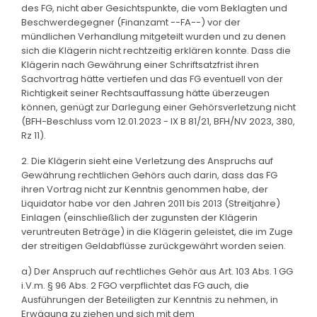
des FG, nicht aber Gesichtspunkte, die vom Beklagten und
Beschwerdegegner (Finanzamt --FA--) vor der
mündlichen Verhandlung mitgeteilt wurden und zu denen
sich die Klägerin nicht rechtzeitig erklären konnte. Dass die
Klägerin nach Gewährung einer Schriftsatzfrist ihren
Sachvortrag hätte vertiefen und das FG eventuell von der
Richtigkeit seiner Rechtsauffassung hätte überzeugen
können, genügt zur Darlegung einer Gehörsverletzung nicht
(BFH-Beschluss vom 12.01.2023 - IX B 81/21, BFH/NV 2023, 380,
Rz 11).
2. Die Klägerin sieht eine Verletzung des Anspruchs auf
Gewährung rechtlichen Gehörs auch darin, dass das FG
ihren Vortrag nicht zur Kenntnis genommen habe, der
Liquidator habe vor den Jahren 2011 bis 2013 (Streitjahre)
Einlagen (einschließlich der zugunsten der Klägerin
veruntreuten Beträge) in die Klägerin geleistet, die im Zuge
der streitigen Geldabflüsse zurückgewährt worden seien.
a) Der Anspruch auf rechtliches Gehör aus Art. 103 Abs. 1 GG
i.V.m. § 96 Abs. 2 FGO verpflichtet das FG auch, die
Ausführungen der Beteiligten zur Kenntnis zu nehmen, in
Erwägung zu ziehen und sich mit dem