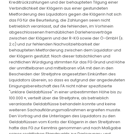
Kreditrückzahlungen und der behaupteten Tilgung einer
Verbindlichkeit der Klägerin aus einer gestundeten
Mietforderung des Liquidators gegen die Klägerin hat sich
das FG für die Beurteilung, die Zahlungen seien nicht
betrieblich veranlasst, auf die fehlenden, im Vorhinein
abgeschlossenen fremdüblichen Darlehensverträge
zwischen der Klägerin und der R-KG sowie der Ö-GmbH (s.
2.c) und zur fehlenden Nachvollziehbarkeit der
behaupteten Mietforderung zwischen dem Liquidator und
der Klägerin gestützt. Nach dieser tatsächlichen und
rechtlichen Würdigung stimmten für das FG Grund und Höhe
der unmittelbaren und mittelbaren vGA mit den in den
Bescheiden der Streitjahre angesetzten Einkünften des
Liquidators überein, so dass es aufgrund der angedeuteten
Einigungsbereitschaft des FA nicht näher spezifizierte
"unklare Geldabflüsse" in einer unbestimmten Höhe bis zu
100.000 ¤, verteilt über die Streitjahre, als betrieblich
veranlasste Geldabflüsse behandeln konnte und keine
weiteren Sachaufklärungsmaßnahmen ergreifen musste.
Den Vortrag und die Unterlagen des Liquidators zu den
Geldabflüssen vom Konto der Klägerin in den Streitjahren
hatte das FG zur Kenntnis genommen und nach Maßgabe
seines rechtlichen Standpunkts zur Darlegungs- und