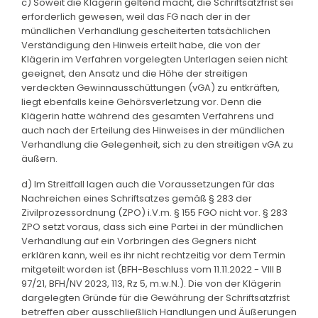
c) Soweit die Klägerin geltend macht, die Schriftsatzfrist sei
erforderlich gewesen, weil das FG nach der in der
mündlichen Verhandlung gescheiterten tatsächlichen
Verständigung den Hinweis erteilt habe, die von der
Klägerin im Verfahren vorgelegten Unterlagen seien nicht
geeignet, den Ansatz und die Höhe der streitigen
verdeckten Gewinnausschüttungen (vGA) zu entkräften,
liegt ebenfalls keine Gehörsverletzung vor. Denn die
Klägerin hatte während des gesamten Verfahrens und
auch nach der Erteilung des Hinweises in der mündlichen
Verhandlung die Gelegenheit, sich zu den streitigen vGA zu
äußern.
d) Im Streitfall lagen auch die Voraussetzungen für das
Nachreichen eines Schriftsatzes gemäß § 283 der
Zivilprozessordnung (ZPO) i.V.m. § 155 FGO nicht vor. § 283
ZPO setzt voraus, dass sich eine Partei in der mündlichen
Verhandlung auf ein Vorbringen des Gegners nicht
erklären kann, weil es ihr nicht rechtzeitig vor dem Termin
mitgeteilt worden ist (BFH-Beschluss vom 11.11.2022 - VIII B
97/21, BFH/NV 2023, 113, Rz 5, m.w.N.). Die von der Klägerin
dargelegten Gründe für die Gewährung der Schriftsatzfrist
betreffen aber ausschließlich Handlungen und Äußerungen