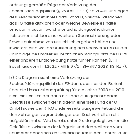
ordnungsgemäße Rüge der Verletzung der
Sachaufklärungspflicht (§ 76 Abs. 1 FGO) setzt Ausführungen
des Beschwerdeführers dazu voraus, welche Tatsachen
das FG hätte aufklären oder welche Beweise es hätte
erheben müssen, welche entscheidungserheblichen
Tatsachen sich bei einer weiteren Sachaufklärung oder
Beweisaufnahme voraussichtlich ergeben hätten und
inwiefern eine weitere Aufklärung des Sachverhalts auf der
Grundlage des materiell-rechtlichen Standpunkts des FG zu
einer anderen Entscheidung hätte führen können (BFH-
Beschluss vom 11.11.2022 - VIII B 97/21, BFH/NV 2023, 113, Rz 7).
b) Die Klägerin sieht eine Verletzung der
Sachaufklärungspflicht des FG darin, dass es den Bericht
über die Umsatzsteuerprüfung für die Jahre 2008 bis 2010
nicht hinsichtlich der darin bis Ende 2010 geschilderten
Geldflüsse zwischen der Klägerin einerseits und der Ö-
GmbH sowie der R-KG andererseits ausgewertet und die
den Zahlungen zugrundeliegenden Sachverhalte nicht
aufgeklärt habe. Wie bereits unter 2.c dargelegt, waren die
Geldflüsse zwischen der Klägerin und den weiteren vom
Liquidator beherrschten Gesellschaften in den Jahren 2008