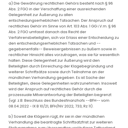
a) Die Gewährung rechtlichen Gehörs besteht nach § 96
Abs. 2 FGO in der Verschaffung einer ausreichenden
Gelegenheit zur Äußerung zu allen
entscheidungserheblichen Tatsachen. Der Anspruch auf
rechtliches Gehör im Sinne von Art. 103 Abs. 1 GG i.V.m. § 96
Abs. 2 FGO umfasst danach das Recht der
Verfahrensbeteiligten, sich vor Erlass einer Entscheidung zu
den entscheidungserheblichen Tatsachen und --
gegebenenfalls-- Beweisergebnissen zu äußern sowie in
rechtlicher Hinsicht alles vorzutragen, was sie für wesentlich
halten. Diese Gelegenheit zur Äußerung wird den
Beteiligten durch Einreichung der Klagebegründung und
weiterer Schriftsätze sowie durch Teilnahme an der
mündlichen Verhandlung gegeben. Es ist Sache der
Beteiligten, diese Gelegenheiten wahrzunehmen. Insoweit
wird der Anspruch auf rechtliches Gehör durch die
prozessuale Mitverantwortung der Beteiligten begrenzt
(vgl. z.B. Beschluss des Bundesfinanzhofs --BFH-- vom
08.04.2022 - IX B 10/21, BFH/NV 2022, 733, Rz 11).
b) Soweit die Klägerin rügt, ihr sei in der mündlichen
Verhandlung die beantragte Schriftsatzfrist zur weiteren
Stellungnahme zum übersandten vorläufigen Tatbestand