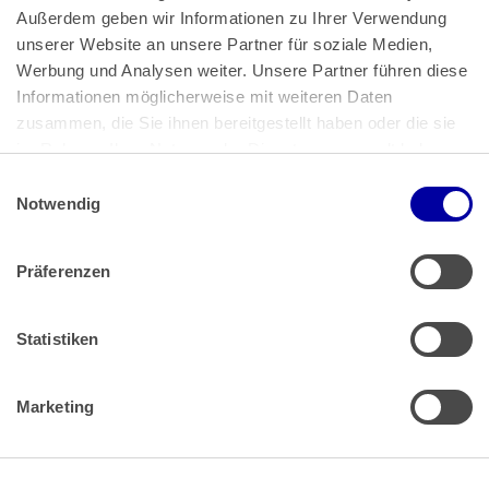
Außerdem geben wir Informationen zu Ihrer Verwendung 
unserer Website an unsere Partner für soziale Medien, 
Bundeskanzlerplatz 2
Werbung und Analysen weiter. Unsere Partner führen diese 
53113 Bonn
Informationen möglicherweise mit weiteren Daten 
zusammen, die Sie ihnen bereitgestellt haben oder die sie 
Pressemitteilungen
AGB
|
im Rahmen Ihrer Nutzung der Dienste gesammelt haben.
Impressum
Datenschutz
|
Einwilligungsauswahl
Impressum
 | 
Datenschutz
Notwendig
Präferenzen
Zahlung & Versand
Rücksendungen/Widerrufsbelehrung
Muster Widerrufsformular (PDF)
Statistiken
Remissionsbedingungen für den Handel
Kündigungsformular
Marketing
Barrierefreiheit