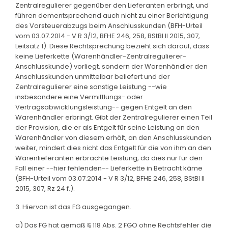
Zentralregulierer gegenüber den Lieferanten erbringt, und
führen dementsprechend auch nicht zu einer Berichtigung
des Vorsteuerabzugs beim Anschlusskunden (BFH-Urteil
vom 03.07.2014 - V R 3/12, BFHE 246, 258, BStBl II 2015, 307,
Leitsatz 1). Diese Rechtsprechung bezieht sich darauf, dass
keine Lieferkette (Warenhändler-Zentralregulierer-
Anschlusskunde) vorliegt, sondern der Warenhändler den
Anschlusskunden unmittelbar beliefert und der
Zentralregulierer eine sonstige Leistung --wie
insbesondere eine Vermittlungs- oder
Vertragsabwicklungsleistung-- gegen Entgelt an den
Warenhändler erbringt. Gibt der Zentralregulierer einen Teil
der Provision, die er als Entgelt für seine Leistung an den
Warenhändler von diesem erhält, an den Anschlusskunden
weiter, mindert dies nicht das Entgelt für die von ihm an den
Warenlieferanten erbrachte Leistung, da dies nur für den
Fall einer --hier fehlenden-- Lieferkette in Betracht käme
(BFH-Urteil vom 03.07.2014 - V R 3/12, BFHE 246, 258, BStBl II
2015, 307, Rz 24 f.).
3. Hiervon ist das FG ausgegangen.
a) Das FG hat gemäß § 118 Abs. 2 FGO ohne Rechtsfehler die