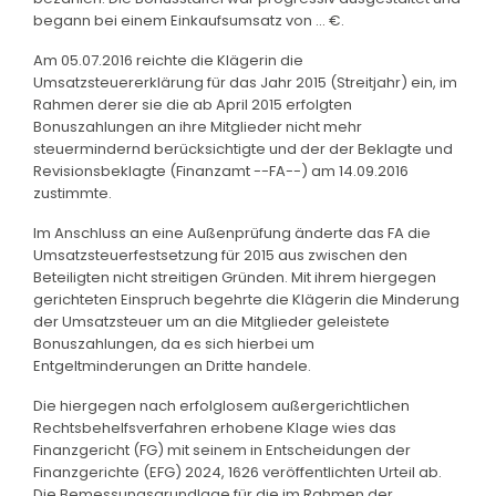
begann bei einem Einkaufsumsatz von ... €.
Am 05.07.2016 reichte die Klägerin die
Umsatzsteuererklärung für das Jahr 2015 (Streitjahr) ein, im
Rahmen derer sie die ab April 2015 erfolgten
Bonuszahlungen an ihre Mitglieder nicht mehr
steuermindernd berücksichtigte und der der Beklagte und
Revisionsbeklagte (Finanzamt --FA--) am 14.09.2016
zustimmte.
Im Anschluss an eine Außenprüfung änderte das FA die
Umsatzsteuerfestsetzung für 2015 aus zwischen den
Beteiligten nicht streitigen Gründen. Mit ihrem hiergegen
gerichteten Einspruch begehrte die Klägerin die Minderung
der Umsatzsteuer um an die Mitglieder geleistete
Bonuszahlungen, da es sich hierbei um
Entgeltminderungen an Dritte handele.
Die hiergegen nach erfolglosem außergerichtlichen
Rechtsbehelfsverfahren erhobene Klage wies das
Finanzgericht (FG) mit seinem in Entscheidungen der
Finanzgerichte (EFG) 2024, 1626 veröffentlichten Urteil ab.
Die Bemessungsgrundlage für die im Rahmen der