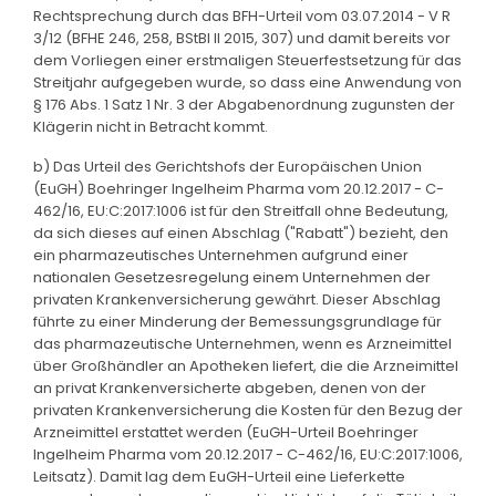
Rechtsprechung durch das BFH-Urteil vom 03.07.2014 - V R
3/12 (BFHE 246, 258, BStBl II 2015, 307) und damit bereits vor
dem Vorliegen einer erstmaligen Steuerfestsetzung für das
Streitjahr aufgegeben wurde, so dass eine Anwendung von
§ 176 Abs. 1 Satz 1 Nr. 3 der Abgabenordnung zugunsten der
Klägerin nicht in Betracht kommt.
b) Das Urteil des Gerichtshofs der Europäischen Union
(EuGH) Boehringer Ingelheim Pharma vom 20.12.2017 - C-
462/16, EU:C:2017:1006 ist für den Streitfall ohne Bedeutung,
da sich dieses auf einen Abschlag ("Rabatt") bezieht, den
ein pharmazeutisches Unternehmen aufgrund einer
nationalen Gesetzesregelung einem Unternehmen der
privaten Krankenversicherung gewährt. Dieser Abschlag
führte zu einer Minderung der Bemessungsgrundlage für
das pharmazeutische Unternehmen, wenn es Arzneimittel
über Großhändler an Apotheken liefert, die die Arzneimittel
an privat Krankenversicherte abgeben, denen von der
privaten Krankenversicherung die Kosten für den Bezug der
Arzneimittel erstattet werden (EuGH-Urteil Boehringer
Ingelheim Pharma vom 20.12.2017 - C-462/16, EU:C:2017:1006,
Leitsatz). Damit lag dem EuGH-Urteil eine Lieferkette