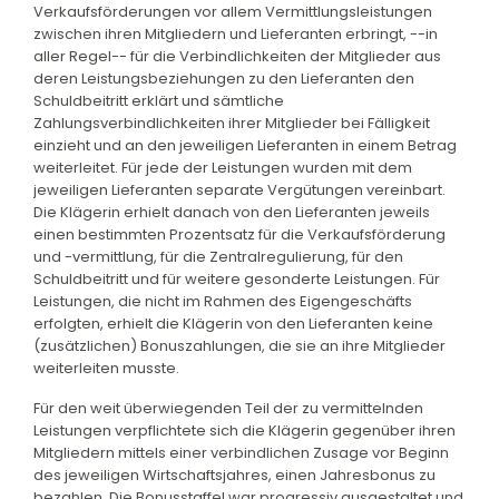
Verkaufsförderungen vor allem Vermittlungsleistungen
zwischen ihren Mitgliedern und Lieferanten erbringt, --in
aller Regel-- für die Verbindlichkeiten der Mitglieder aus
deren Leistungsbeziehungen zu den Lieferanten den
Schuldbeitritt erklärt und sämtliche
Zahlungsverbindlichkeiten ihrer Mitglieder bei Fälligkeit
einzieht und an den jeweiligen Lieferanten in einem Betrag
weiterleitet. Für jede der Leistungen wurden mit dem
jeweiligen Lieferanten separate Vergütungen vereinbart.
Die Klägerin erhielt danach von den Lieferanten jeweils
einen bestimmten Prozentsatz für die Verkaufsförderung
und -vermittlung, für die Zentralregulierung, für den
Schuldbeitritt und für weitere gesonderte Leistungen. Für
Leistungen, die nicht im Rahmen des Eigengeschäfts
erfolgten, erhielt die Klägerin von den Lieferanten keine
(zusätzlichen) Bonuszahlungen, die sie an ihre Mitglieder
weiterleiten musste.
Für den weit überwiegenden Teil der zu vermittelnden
Leistungen verpflichtete sich die Klägerin gegenüber ihren
Mitgliedern mittels einer verbindlichen Zusage vor Beginn
des jeweiligen Wirtschaftsjahres, einen Jahresbonus zu
bezahlen. Die Bonusstaffel war progressiv ausgestaltet und