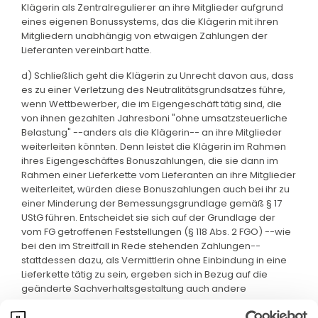
Klägerin als Zentralregulierer an ihre Mitglieder aufgrund
eines eigenen Bonussystems, das die Klägerin mit ihren
Mitgliedern unabhängig von etwaigen Zahlungen der
Lieferanten vereinbart hatte.
d) Schließlich geht die Klägerin zu Unrecht davon aus, dass
es zu einer Verletzung des Neutralitätsgrundsatzes führe,
wenn Wettbewerber, die im Eigengeschäft tätig sind, die
von ihnen gezahlten Jahresboni "ohne umsatzsteuerliche
Belastung" --anders als die Klägerin-- an ihre Mitglieder
weiterleiten könnten. Denn leistet die Klägerin im Rahmen
ihres Eigengeschäftes Bonuszahlungen, die sie dann im
Rahmen einer Lieferkette vom Lieferanten an ihre Mitglieder
weiterleitet, würden diese Bonuszahlungen auch bei ihr zu
einer Minderung der Bemessungsgrundlage gemäß § 17
UStG führen. Entscheidet sie sich auf der Grundlage der
vom FG getroffenen Feststellungen (§ 118 Abs. 2 FGO) --wie
bei den im Streitfall in Rede stehenden Zahlungen--
stattdessen dazu, als Vermittlerin ohne Einbindung in eine
Lieferkette tätig zu sein, ergeben sich in Bezug auf die
geänderte Sachverhaltsgestaltung auch andere
Rechtsfolgen.