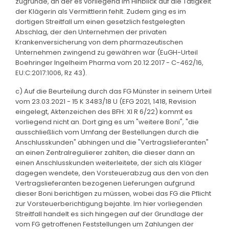
zugrunde, an der es vorliegend im Hinblick auf die Tätigkeit
der Klägerin als Vermittlerin fehlt. Zudem ging es im
dortigen Streitfall um einen gesetzlich festgelegten
Abschlag, der den Unternehmen der privaten
Krankenversicherung von dem pharmazeutischen
Unternehmen zwingend zu gewähren war (EuGH-Urteil
Boehringer Ingelheim Pharma vom 20.12.2017 - C-462/16,
EU:C:2017:1006, Rz 43).
c) Auf die Beurteilung durch das FG Münster in seinem Urteil
vom 23.03.2021 - 15 K 3483/18 U (EFG 2021, 1418, Revision
eingelegt, Aktenzeichen des BFH: XI R 6/22) kommt es
vorliegend nicht an. Dort ging es um "weitere Boni", "die
ausschließlich vom Umfang der Bestellungen durch die
Anschlusskunden" abhingen und die "Vertragslieferanten"
an einen Zentralregulierer zahlten, die dieser dann an
einen Anschlusskunden weiterleitete, der sich als Kläger
dagegen wendete, den Vorsteuerabzug aus den von den
Vertragslieferanten bezogenen Lieferungen aufgrund
dieser Boni berichtigen zu müssen, wobei das FG die Pflicht
zur Vorsteuerberichtigung bejahte. Im hier vorliegenden
Streitfall handelt es sich hingegen auf der Grundlage der
vom FG getroffenen Feststellungen um Zahlungen der