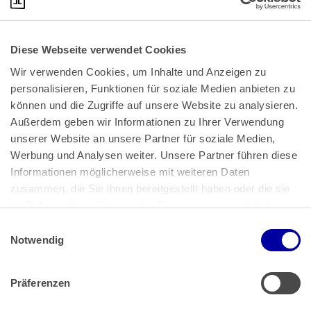
Diese Webseite verwendet Cookies
Wir verwenden Cookies, um Inhalte und Anzeigen zu 
personalisieren, Funktionen für soziale Medien anbieten zu 
können und die Zugriffe auf unsere Website zu analysieren. 
Außerdem geben wir Informationen zu Ihrer Verwendung 
unserer Website an unsere Partner für soziale Medien, 
Bundeskanzlerplatz 2
Werbung und Analysen weiter. Unsere Partner führen diese 
53113 Bonn
Informationen möglicherweise mit weiteren Daten 
zusammen, die Sie ihnen bereitgestellt haben oder die sie 
Pressemitteilungen
AGB
|
im Rahmen Ihrer Nutzung der Dienste gesammelt haben.
Impressum
Datenschutz
|
Einwilligungsauswahl
Impressum
 | 
Datenschutz
Notwendig
Präferenzen
Zahlung & Versand
Rücksendungen/Widerrufsbelehrung