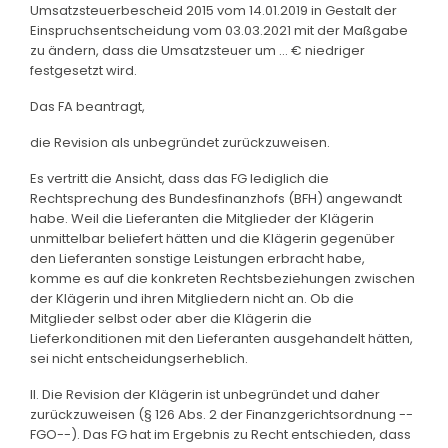
Umsatzsteuerbescheid 2015 vom 14.01.2019 in Gestalt der
Einspruchsentscheidung vom 03.03.2021 mit der Maßgabe
zu ändern, dass die Umsatzsteuer um ... € niedriger
festgesetzt wird.
Das FA beantragt,
die Revision als unbegründet zurückzuweisen.
Es vertritt die Ansicht, dass das FG lediglich die
Rechtsprechung des Bundesfinanzhofs (BFH) angewandt
habe. Weil die Lieferanten die Mitglieder der Klägerin
unmittelbar beliefert hätten und die Klägerin gegenüber
den Lieferanten sonstige Leistungen erbracht habe,
komme es auf die konkreten Rechtsbeziehungen zwischen
der Klägerin und ihren Mitgliedern nicht an. Ob die
Mitglieder selbst oder aber die Klägerin die
Lieferkonditionen mit den Lieferanten ausgehandelt hätten,
sei nicht entscheidungserheblich.
II. Die Revision der Klägerin ist unbegründet und daher
zurückzuweisen (§ 126 Abs. 2 der Finanzgerichtsordnung --
FGO--). Das FG hat im Ergebnis zu Recht entschieden, dass