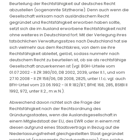
Beurteilung der Rechtsfähigkeit auf deutsches Recht
abzustellen (sogenannte Sitztheorie). Denn auch wenn die
Gesellschaft wirksam nach ausländischem Recht
gegründet und Rechtsfähigkeit erworben haben sollte,
setzt sich die im Ausland erworbene Rechtsfähigkeit nicht
ohne weiteres in Deutschland fort. Mit der Verlegung ihres
tatsächlichen Verwaltungssitzes nach Deutschland hat sie
sich vielmehr aus dem Rechtskreis, von dem sie ihre
Rechtsfähigkeit ableitet, gelöst, sodass nunmehr nach
deutschem Recht zu beurteilen ist, ob sie als rechtsfähige
Gesellschaft anzuerkennen ist (vgl. BGH-Urteile vom
01.07.2002 - II ZR 380/00, DB 2002, 2039, unter II.1., und vom
27.10.2008 - II ZR 158/06, DB 2008, 2825, unter I.1.c; vgl. auch
BFH-Urteil vom 23.06.1992 - IX R 182/87, BFHE 168, 285, BStBl II
1992, 972, unter II.2., m.w.N.).
Abweichend davon richtet sich die Frage der
Rechtsfähigkeit nach der Rechtsordnung des
Gründungsstaates, wenn die Auslandsgesellschaft in
einem Mitgliedstaat der EU, des EWR oder in einem mit
diesen aufgrund eines Staatsvertrags in Bezug auf die
Niederlassungsfreiheit gleichgestellten Staat gegründet
worden ist (sogenannte Gründungstheorie). Eine solche