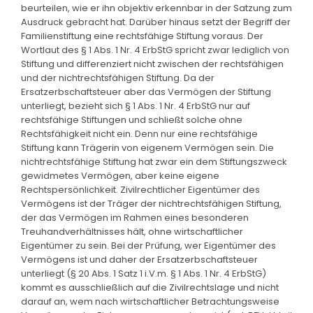
beurteilen, wie er ihn objektiv erkennbar in der Satzung zum
Ausdruck gebracht hat. Darüber hinaus setzt der Begriff der
Familienstiftung eine rechtsfähige Stiftung voraus. Der
Wortlaut des § 1 Abs. 1 Nr. 4 ErbStG spricht zwar lediglich von
Stiftung und differenziert nicht zwischen der rechtsfähigen
und der nichtrechtsfähigen Stiftung. Da der
Ersatzerbschaftsteuer aber das Vermögen der Stiftung
unterliegt, bezieht sich § 1 Abs. 1 Nr. 4 ErbStG nur auf
rechtsfähige Stiftungen und schließt solche ohne
Rechtsfähigkeit nicht ein. Denn nur eine rechtsfähige
Stiftung kann Trägerin von eigenem Vermögen sein. Die
nichtrechtsfähige Stiftung hat zwar ein dem Stiftungszweck
gewidmetes Vermögen, aber keine eigene
Rechtspersönlichkeit. Zivilrechtlicher Eigentümer des
Vermögens ist der Träger der nichtrechtsfähigen Stiftung,
der das Vermögen im Rahmen eines besonderen
Treuhandverhältnisses hält, ohne wirtschaftlicher
Eigentümer zu sein. Bei der Prüfung, wer Eigentümer des
Vermögens ist und daher der Ersatzerbschaftsteuer
unterliegt (§ 20 Abs. 1 Satz 1 i.V.m. § 1 Abs. 1 Nr. 4 ErbStG)
kommt es ausschließlich auf die Zivilrechtslage und nicht
darauf an, wem nach wirtschaftlicher Betrachtungsweise