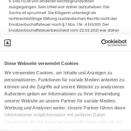
5. Das FG ist von anderen Rechtsgrundsätzen
ausgegangen. Sein Urteil war daher aufzuheben. Die
Sache ist spruchreif. Die Klägerin unterliegt als
nichtrechtsfähige Stiftung ausländischen Rechts nicht der
Ersatzerbschaftsteuer nach § 1 Abs. 1 Nr. 4 ErbStG. Der
Ersatzerbschaftsteuerbescheid vom 22.03.2021 war daher
ebenfalls aufzuheben.
Diese Webseite verwendet Cookies
Wir verwenden Cookies, um Inhalte und Anzeigen zu 
personalisieren, Funktionen für soziale Medien anbieten zu 
können und die Zugriffe auf unsere Website zu analysieren. 
Außerdem geben wir Informationen zu Ihrer Verwendung 
unserer Website an unsere Partner für soziale Medien, 
Bundeskanzlerplatz 2
Werbung und Analysen weiter. Unsere Partner führen diese 
53113 Bonn
Informationen möglicherweise mit weiteren Daten 
zusammen, die Sie ihnen bereitgestellt haben oder die sie 
Pressemitteilungen
AGB
|
im Rahmen Ihrer Nutzung der Dienste gesammelt haben.
Impressum
Datenschutz
|