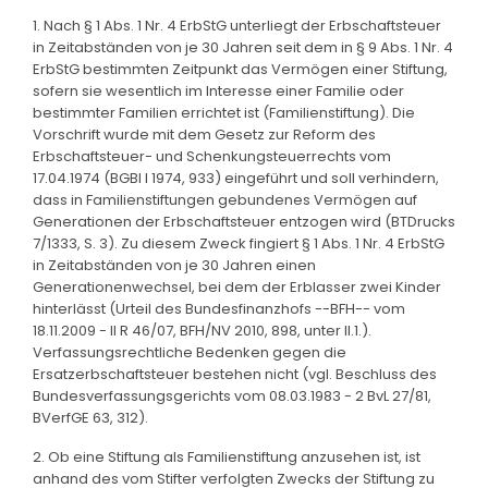
1. Nach § 1 Abs. 1 Nr. 4 ErbStG unterliegt der Erbschaftsteuer
in Zeitabständen von je 30 Jahren seit dem in § 9 Abs. 1 Nr. 4
ErbStG bestimmten Zeitpunkt das Vermögen einer Stiftung,
sofern sie wesentlich im Interesse einer Familie oder
bestimmter Familien errichtet ist (Familienstiftung). Die
Vorschrift wurde mit dem Gesetz zur Reform des
Erbschaftsteuer- und Schenkungsteuerrechts vom
17.04.1974 (BGBl I 1974, 933) eingeführt und soll verhindern,
dass in Familienstiftungen gebundenes Vermögen auf
Generationen der Erbschaftsteuer entzogen wird (BTDrucks
7/1333, S. 3). Zu diesem Zweck fingiert § 1 Abs. 1 Nr. 4 ErbStG
in Zeitabständen von je 30 Jahren einen
Generationenwechsel, bei dem der Erblasser zwei Kinder
hinterlässt (Urteil des Bundesfinanzhofs --BFH-- vom
18.11.2009 - II R 46/07, BFH/NV 2010, 898, unter II.1.).
Verfassungsrechtliche Bedenken gegen die
Ersatzerbschaftsteuer bestehen nicht (vgl. Beschluss des
Bundesverfassungsgerichts vom 08.03.1983 - 2 BvL 27/81,
BVerfGE 63, 312).
2. Ob eine Stiftung als Familienstiftung anzusehen ist, ist
anhand des vom Stifter verfolgten Zwecks der Stiftung zu