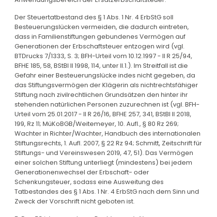
Der Steuertatbestand des § 1 Abs. 1 Nr. 4 ErbStG soll
Besteuerungslücken vermeiden, die dadurch eintreten,
dass in Familienstiftungen gebundenes Vermögen auf
Generationen der Erbschaftsteuer entzogen wird (vgl.
BTDrucks 7/1333, S. 3; BFH-Urteil vom 10.12.1997 - II R 25/94,
BFHE 185, 58, BStBl II 1998, 114, unter II.1.). Im Streitfall ist die
Gefahr einer Besteuerungslücke indes nicht gegeben, da
das Stiftungsvermögen der Klägerin als nichtrechtsfähiger
Stiftung nach zivilrechtlichen Grundsätzen den hinter ihr
stehenden natürlichen Personen zuzurechnen ist (vgl. BFH-
Urteil vom 25.01.2017 - II R 26/16, BFHE 257, 341, BStBl II 2018,
199, Rz 11; MüKoBGB/Weitemeyer, 10. Aufl., § 80 Rz 269;
Wachter in Richter/Wachter, Handbuch des internationalen
Stiftungsrechts, 1. Aufl. 2007, § 22 Rz 94; Schmitt, Zeitschrift für
Stiftungs- und Vereinswesen 2019, 47, 51). Das Vermögen
einer solchen Stiftung unterliegt (mindestens) bei jedem
Generationenwechsel der Erbschaft- oder
Schenkungsteuer, sodass eine Ausweitung des
Tatbestandes des § 1 Abs. 1 Nr. 4 ErbStG nach dem Sinn und
Zweck der Vorschrift nicht geboten ist.