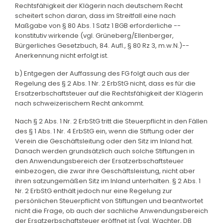
Rechtsfähigkeit der Klägerin nach deutschem Recht
scheitert schon daran, dass im Streitfall eine nach
Maßgabe von § 80 Abs. 1 Satz 1 BGB erforderliche --
konstitutiv wirkende (vgl. Grüneberg/Ellenberger,
Bürgerliches Gesetzbuch, 84. Aufl., § 80 Rz 3, m.w.N.)--
Anerkennung nicht erfolgt ist.
b) Entgegen der Auffassung des FG folgt auch aus der
Regelung des § 2 Abs. 1 Nr. 2 ErbStG nicht, dass es für die
Ersatzerbschaftsteuer auf die Rechtsfähigkeit der Klägerin
nach schweizerischem Recht ankommt.
Nach § 2 Abs. 1 Nr. 2 ErbStG tritt die Steuerpflicht in den Fällen
des § 1 Abs. 1 Nr. 4 ErbStG ein, wenn die Stiftung oder der
Verein die Geschäftsleitung oder den Sitz im Inland hat.
Danach werden grundsätzlich auch solche Stiftungen in
den Anwendungsbereich der Ersatzerbschaftsteuer
einbezogen, die zwar ihre Geschäftsleistung, nicht aber
ihren satzungemäßen Sitz im Inland unterhalten. § 2 Abs. 1
Nr. 2 ErbStG enthält jedoch nur eine Regelung zur
persönlichen Steuerpflicht von Stiftungen und beantwortet
nicht die Frage, ob auch der sachliche Anwendungsbereich
der Ersatzerbschaftsteuer eröffnet ist (vgl. Wachter, DB