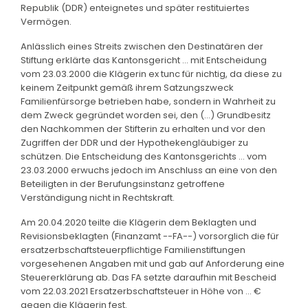
Republik (DDR) enteignetes und später restituiertes
Vermögen.
Anlässlich eines Streits zwischen den Destinatären der
Stiftung erklärte das Kantonsgericht ... mit Entscheidung
vom 23.03.2000 die Klägerin ex tunc für nichtig, da diese zu
keinem Zeitpunkt gemäß ihrem Satzungszweck
Familienfürsorge betrieben habe, sondern in Wahrheit zu
dem Zweck gegründet worden sei, den (...) Grundbesitz
den Nachkommen der Stifterin zu erhalten und vor den
Zugriffen der DDR und der Hypothekengläubiger zu
schützen. Die Entscheidung des Kantonsgerichts ... vom
23.03.2000 erwuchs jedoch im Anschluss an eine von den
Beteiligten in der Berufungsinstanz getroffene
Verständigung nicht in Rechtskraft.
Am 20.04.2020 teilte die Klägerin dem Beklagten und
Revisionsbeklagten (Finanzamt --FA--) vorsorglich die für
ersatzerbschaftsteuerpflichtige Familienstiftungen
vorgesehenen Angaben mit und gab auf Anforderung eine
Steuererklärung ab. Das FA setzte daraufhin mit Bescheid
vom 22.03.2021 Ersatzerbschaftsteuer in Höhe von ... €
gegen die Klägerin fest.