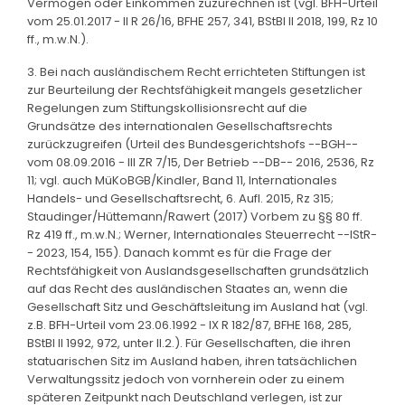
Vermögen oder Einkommen zuzurechnen ist (vgl. BFH-Urteil
vom 25.01.2017 - II R 26/16, BFHE 257, 341, BStBl II 2018, 199, Rz 10
ff., m.w.N.).
3. Bei nach ausländischem Recht errichteten Stiftungen ist
zur Beurteilung der Rechtsfähigkeit mangels gesetzlicher
Regelungen zum Stiftungskollisionsrecht auf die
Grundsätze des internationalen Gesellschaftsrechts
zurückzugreifen (Urteil des Bundesgerichtshofs --BGH--
vom 08.09.2016 - III ZR 7/15, Der Betrieb --DB-- 2016, 2536, Rz
11; vgl. auch MüKoBGB/Kindler, Band 11, Internationales
Handels- und Gesellschaftsrecht, 6. Aufl. 2015, Rz 315;
Staudinger/Hüttemann/Rawert (2017) Vorbem zu §§ 80 ff.
Rz 419 ff., m.w.N.; Werner, Internationales Steuerrecht --IStR-
- 2023, 154, 155). Danach kommt es für die Frage der
Rechtsfähigkeit von Auslandsgesellschaften grundsätzlich
auf das Recht des ausländischen Staates an, wenn die
Gesellschaft Sitz und Geschäftsleitung im Ausland hat (vgl.
z.B. BFH-Urteil vom 23.06.1992 - IX R 182/87, BFHE 168, 285,
BStBl II 1992, 972, unter II.2.). Für Gesellschaften, die ihren
statuarischen Sitz im Ausland haben, ihren tatsächlichen
Verwaltungssitz jedoch von vornherein oder zu einem
späteren Zeitpunkt nach Deutschland verlegen, ist zur