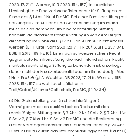
2023, 17, 21 ff.; Werner, IStR 2023, 154, 157). In sachlicher
Hinsicht gilt die Ersatzerbschaftsteuer nur für Stiftungen im
Sinne des § 1 Abs. 1 Nr. 4 ErbStG. Bei einer Familienstiftung mit
Satzungssitz im Ausland und Geschäftsleitung im Inland
muss es sich demnach um eine rechtsfähige Stiftung
handeln, da nichtrechtsfähige Stiftungen von dem Begriff
der Stiftung im Sinne des § 1 Abs. 1 Nr. 4 ErbStG nicht erfasst
werden (BFH-Urteil vom 25.01.2017 - II R 26/16, BFHE 257, 341,
BStBl II 2018, 199, Rz 10). Eine nach schweizerischem Recht
gegründete Familienstiftung, die nach inländischem Recht
nicht als rechtsfähige Stiftung zu behandeln ist, unterliegt
daher nicht der Ersatzerbschaftsteuer im Sinne des § 1 Abs.
1 Nr. 4 ErbStG (gl.A. Wachter, DB 2023, 17, 21 ff.; Werner, IStR
2023, 154, 157; so wohl auch Jülicher in
Troll/Gebel/Jülicher/Gottschalk, ErbStG, § 1 Rz 34).
c) Die Gleichstellung von (nichtrechtsfähigen)
Vermögensmassen ausländischen Rechts mit den
rechtsfähigen Stiftungen in § 3 Abs. 2 Nr. 1 Satz 2, § 7 Abs. 1 Nr.
8 Satz 2, § 7 Abs. 1 Nr. 9 Satz 2 ErbStG und die Bestimmung
dieser Vermögensmassen als Steuerschuldner in § 20 Abs.
1 Satz 2 ErbStG durch das Steuerentlastungsgesetz (StEntlG)