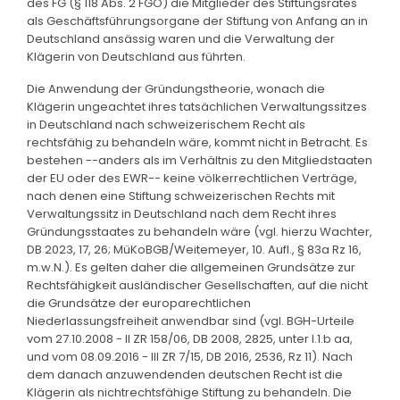
des FG (§ 118 Abs. 2 FGO) die Mitglieder des Stiftungsrates
als Geschäftsführungsorgane der Stiftung von Anfang an in
Deutschland ansässig waren und die Verwaltung der
Klägerin von Deutschland aus führten.
Die Anwendung der Gründungstheorie, wonach die
Klägerin ungeachtet ihres tatsächlichen Verwaltungssitzes
in Deutschland nach schweizerischem Recht als
rechtsfähig zu behandeln wäre, kommt nicht in Betracht. Es
bestehen --anders als im Verhältnis zu den Mitgliedstaaten
der EU oder des EWR-- keine völkerrechtlichen Verträge,
nach denen eine Stiftung schweizerischen Rechts mit
Verwaltungssitz in Deutschland nach dem Recht ihres
Gründungsstaates zu behandeln wäre (vgl. hierzu Wachter,
DB 2023, 17, 26; MüKoBGB/Weitemeyer, 10. Aufl., § 83a Rz 16,
m.w.N.). Es gelten daher die allgemeinen Grundsätze zur
Rechtsfähigkeit ausländischer Gesellschaften, auf die nicht
die Grundsätze der europarechtlichen
Niederlassungsfreiheit anwendbar sind (vgl. BGH-Urteile
vom 27.10.2008 - II ZR 158/06, DB 2008, 2825, unter I.1.b aa,
und vom 08.09.2016 - III ZR 7/15, DB 2016, 2536, Rz 11). Nach
dem danach anzuwendenden deutschen Recht ist die
Klägerin als nichtrechtsfähige Stiftung zu behandeln. Die