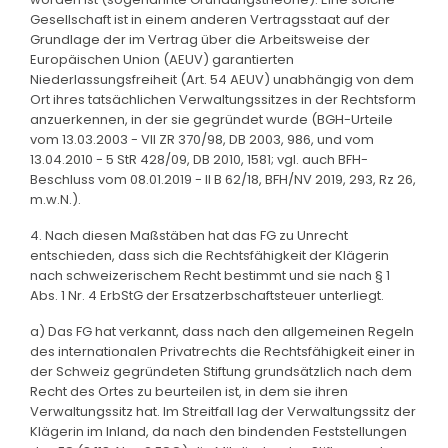
Gesellschaft ist in einem anderen Vertragsstaat auf der
Grundlage der im Vertrag über die Arbeitsweise der
Europäischen Union (AEUV) garantierten
Niederlassungsfreiheit (Art. 54 AEUV) unabhängig von dem
Ort ihres tatsächlichen Verwaltungssitzes in der Rechtsform
anzuerkennen, in der sie gegründet wurde (BGH-Urteile
vom 13.03.2003 - VII ZR 370/98, DB 2003, 986, und vom
13.04.2010 - 5 StR 428/09, DB 2010, 1581; vgl. auch BFH-
Beschluss vom 08.01.2019 - II B 62/18, BFH/NV 2019, 293, Rz 26,
m.w.N.).
4. Nach diesen Maßstäben hat das FG zu Unrecht
entschieden, dass sich die Rechtsfähigkeit der Klägerin
nach schweizerischem Recht bestimmt und sie nach § 1
Abs. 1 Nr. 4 ErbStG der Ersatzerbschaftsteuer unterliegt.
a) Das FG hat verkannt, dass nach den allgemeinen Regeln
des internationalen Privatrechts die Rechtsfähigkeit einer in
der Schweiz gegründeten Stiftung grundsätzlich nach dem
Recht des Ortes zu beurteilen ist, in dem sie ihren
Verwaltungssitz hat. Im Streitfall lag der Verwaltungssitz der
Klägerin im Inland, da nach den bindenden Feststellungen