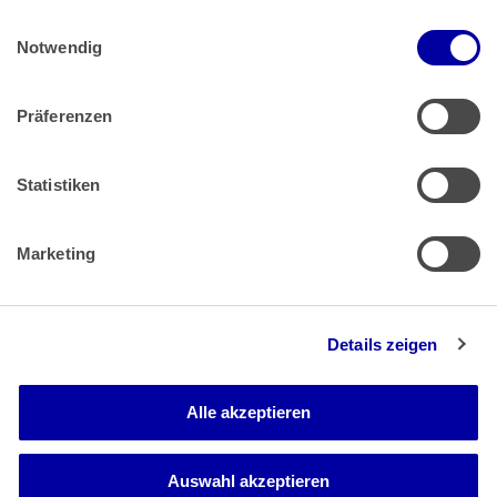
Einwilligungsauswahl
Impressum
 | 
Datenschutz
Notwendig
Präferenzen
Zahlung & Versand
Rücksendungen/Widerrufsbelehrung
Muster Widerrufsformular (PDF)
Statistiken
Remissionsbedingungen für den Handel
Kündigungsformular
Marketing
Barrierefreiheit
Details zeigen
Newsletter
Mediadaten
Alle akzeptieren
Media-Center
Auswahl akzeptieren