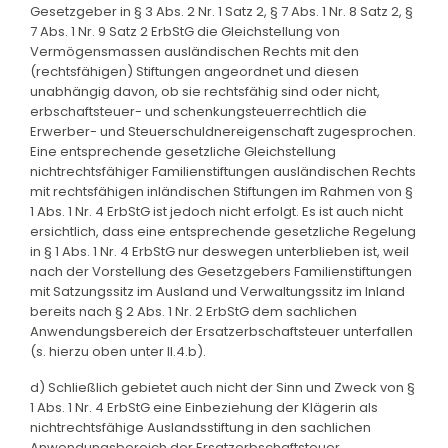
Gesetzgeber in § 3 Abs. 2 Nr. 1 Satz 2, § 7 Abs. 1 Nr. 8 Satz 2, §
7 Abs. 1 Nr. 9 Satz 2 ErbStG die Gleichstellung von
Vermögensmassen ausländischen Rechts mit den
(rechtsfähigen) Stiftungen angeordnet und diesen
unabhängig davon, ob sie rechtsfähig sind oder nicht,
erbschaftsteuer- und schenkungsteuerrechtlich die
Erwerber- und Steuerschuldnereigenschaft zugesprochen.
Eine entsprechende gesetzliche Gleichstellung
nichtrechtsfähiger Familienstiftungen ausländischen Rechts
mit rechtsfähigen inländischen Stiftungen im Rahmen von §
1 Abs. 1 Nr. 4 ErbStG ist jedoch nicht erfolgt. Es ist auch nicht
ersichtlich, dass eine entsprechende gesetzliche Regelung
in § 1 Abs. 1 Nr. 4 ErbStG nur deswegen unterblieben ist, weil
nach der Vorstellung des Gesetzgebers Familienstiftungen
mit Satzungssitz im Ausland und Verwaltungssitz im Inland
bereits nach § 2 Abs. 1 Nr. 2 ErbStG dem sachlichen
Anwendungsbereich der Ersatzerbschaftsteuer unterfallen
(s. hierzu oben unter II.4.b).
d) Schließlich gebietet auch nicht der Sinn und Zweck von §
1 Abs. 1 Nr. 4 ErbStG eine Einbeziehung der Klägerin als
nichtrechtsfähige Auslandsstiftung in den sachlichen
Anwendungsbereich der Ersatzerbschaftsteuer.