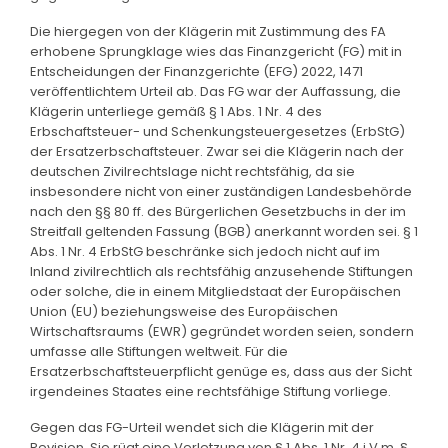
Die hiergegen von der Klägerin mit Zustimmung des FA
erhobene Sprungklage wies das Finanzgericht (FG) mit in
Entscheidungen der Finanzgerichte (EFG) 2022, 1471
veröffentlichtem Urteil ab. Das FG war der Auffassung, die
Klägerin unterliege gemäß § 1 Abs. 1 Nr. 4 des
Erbschaftsteuer- und Schenkungsteuergesetzes (ErbStG)
der Ersatzerbschaftsteuer. Zwar sei die Klägerin nach der
deutschen Zivilrechtslage nicht rechtsfähig, da sie
insbesondere nicht von einer zuständigen Landesbehörde
nach den §§ 80 ff. des Bürgerlichen Gesetzbuchs in der im
Streitfall geltenden Fassung (BGB) anerkannt worden sei. § 1
Abs. 1 Nr. 4 ErbStG beschränke sich jedoch nicht auf im
Inland zivilrechtlich als rechtsfähig anzusehende Stiftungen
oder solche, die in einem Mitgliedstaat der Europäischen
Union (EU) beziehungsweise des Europäischen
Wirtschaftsraums (EWR) gegründet worden seien, sondern
umfasse alle Stiftungen weltweit. Für die
Ersatzerbschaftsteuerpflicht genüge es, dass aus der Sicht
irgendeines Staates eine rechtsfähige Stiftung vorliege.
Gegen das FG-Urteil wendet sich die Klägerin mit der
Revision. Sie rügt eine Verletzung von § 1 Abs. 1 Nr. 4 i.V.m. §