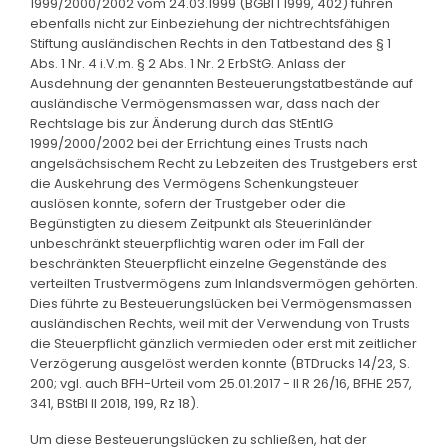
1999/2000/2002 vom 24.03.1999 (BGBl I 1999, 402) führen
ebenfalls nicht zur Einbeziehung der nichtrechtsfähigen
Stiftung ausländischen Rechts in den Tatbestand des § 1
Abs. 1 Nr. 4 i.V.m. § 2 Abs. 1 Nr. 2 ErbStG. Anlass der
Ausdehnung der genannten Besteuerungstatbestände auf
ausländische Vermögensmassen war, dass nach der
Rechtslage bis zur Änderung durch das StEntlG
1999/2000/2002 bei der Errichtung eines Trusts nach
angelsächsischem Recht zu Lebzeiten des Trustgebers erst
die Auskehrung des Vermögens Schenkungsteuer
auslösen konnte, sofern der Trustgeber oder die
Begünstigten zu diesem Zeitpunkt als Steuerinländer
unbeschränkt steuerpflichtig waren oder im Fall der
beschränkten Steuerpflicht einzelne Gegenstände des
verteilten Trustvermögens zum Inlandsvermögen gehörten.
Dies führte zu Besteuerungslücken bei Vermögensmassen
ausländischen Rechts, weil mit der Verwendung von Trusts
die Steuerpflicht gänzlich vermieden oder erst mit zeitlicher
Verzögerung ausgelöst werden konnte (BTDrucks 14/23, S.
200; vgl. auch BFH-Urteil vom 25.01.2017 - II R 26/16, BFHE 257,
341, BStBl II 2018, 199, Rz 18).
Um diese Besteuerungslücken zu schließen, hat der