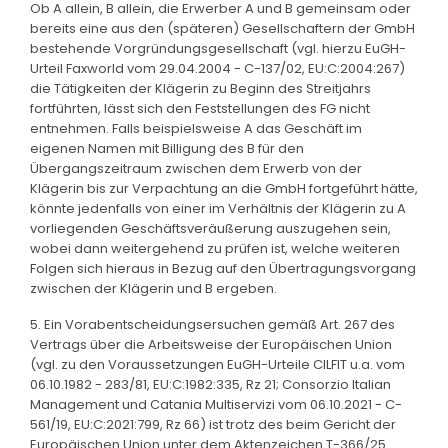
Ob A allein, B allein, die Erwerber A und B gemeinsam oder
bereits eine aus den (späteren) Gesellschaftern der GmbH
bestehende Vorgründungsgesellschaft (vgl. hierzu EuGH-
Urteil Faxworld vom 29.04.2004 - C-137/02, EU:C:2004:267)
die Tätigkeiten der Klägerin zu Beginn des Streitjahrs
fortführten, lässt sich den Feststellungen des FG nicht
entnehmen. Falls beispielsweise A das Geschäft im
eigenen Namen mit Billigung des B für den
Übergangszeitraum zwischen dem Erwerb von der
Klägerin bis zur Verpachtung an die GmbH fortgeführt hätte,
könnte jedenfalls von einer im Verhältnis der Klägerin zu A
vorliegenden Geschäftsveräußerung auszugehen sein,
wobei dann weitergehend zu prüfen ist, welche weiteren
Folgen sich hieraus in Bezug auf den Übertragungsvorgang
zwischen der Klägerin und B ergeben.
5. Ein Vorabentscheidungsersuchen gemäß Art. 267 des
Vertrags über die Arbeitsweise der Europäischen Union
(vgl. zu den Voraussetzungen EuGH-Urteile CILFIT u.a. vom
06.10.1982 - 283/81, EU:C:1982:335, Rz 21; Consorzio Italian
Management und Catania Multiservizi vom 06.10.2021 - C-
561/19, EU:C:2021:799, Rz 66) ist trotz des beim Gericht der
Europäischen Union unter dem Aktenzeichen T-366/25