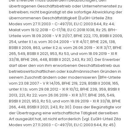
Der Erwerber muss außerdem beabsichtigen, den
übertragenen Geschäftsbetrieb oder Unternehmensteil zu
betreiben; nicht begünstigt ist die sofortige Abwicklung der
übernommenen Geschäftstätigkeit (EuGH-Urteile Zita
Modes vom 27.11.2003 - C-497/01, EU:C:2003:644, Rz 44;
Mailat vom 19.12.2018 - C-17/18, EU:C:2018:1038, Rz 25; BFH-
Urteile vom 18.09.2008 - V R 21/07, BFHE 222, 170, BStBl II 2009,
254, unter II.1.a; vom 30.04.2009 - V R 4/07, BFHE 226, 138,
BStBl II 2009, 863, unter II.2.a; vom 26.06.2019 - XI R 3/17, BFHE
265, 549, BStBl II 2021, 953, Rz 53, und vom 18.09.2019 - XI R
33/18, BFHE 266, 448, BStBl II 2021, 243, Rz 30). Der Erwerber
darf aber den von ihm erworbenen Geschäftsbetrieb aus
betriebswirtschaftlichen oder kaufmännischen Gründen in
seinem Zuschnitt ändern oder modernisieren (BFH-Urteile
vom 23.08.2007 - V R 14/05, BFHE 219, 229, BStBl II 2008, 165,
unter II.1.b; vom 29.08.2012 - XI R 10/12, BFHE 239, 359, BStBl II
2013, 221, Rz 22; vom 26.06.2019 - XI R 3/17, BFHE 265, 549,
BStBl II 2021, 953, Rz 53, und vom 18.09.2019 - XI R 33/18, BFHE
266, 448, BStBl II 2021, 243, Rz 30). Dass der Begünstigte vor
der Übertragung eine wirtschaftliche Tätigkeit derselben
Art ausgeübt hat, ist nicht erforderlich (vgl. EuGH-Urteil Zita
Modes vom 27.11.2003 - C-497/01, EU:C:2003:644, Rz 45).