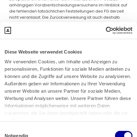
anhängigen Vorabentscheidungsersuchens im Hinblick auf
die fehlenden tatsächlichen Feststellungen des FG derzeit
nicht veranlasst. Die Zurückverweisung ist auch deshalb
geboten.
Diese Webseite verwendet Cookies
Wir verwenden Cookies, um Inhalte und Anzeigen zu 
personalisieren, Funktionen für soziale Medien anbieten zu 
können und die Zugriffe auf unsere Website zu analysieren. 
Außerdem geben wir Informationen zu Ihrer Verwendung 
unserer Website an unsere Partner für soziale Medien, 
Bundeskanzlerplatz 2
Werbung und Analysen weiter. Unsere Partner führen diese 
53113 Bonn
Informationen möglicherweise mit weiteren Daten 
zusammen, die Sie ihnen bereitgestellt haben oder die sie 
Pressemitteilungen
AGB
|
im Rahmen Ihrer Nutzung der Dienste gesammelt haben.
Impressum
Datenschutz
|
Einwilligungsauswahl
Impressum
 | 
Datenschutz
Notwendig