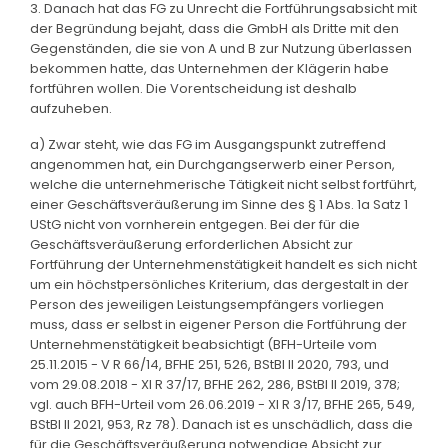
3. Danach hat das FG zu Unrecht die Fortführungsabsicht mit
der Begründung bejaht, dass die GmbH als Dritte mit den
Gegenständen, die sie von A und B zur Nutzung überlassen
bekommen hatte, das Unternehmen der Klägerin habe
fortführen wollen. Die Vorentscheidung ist deshalb
aufzuheben.
a) Zwar steht, wie das FG im Ausgangspunkt zutreffend
angenommen hat, ein Durchgangserwerb einer Person,
welche die unternehmerische Tätigkeit nicht selbst fortführt,
einer Geschäftsveräußerung im Sinne des § 1 Abs. 1a Satz 1
UStG nicht von vornherein entgegen. Bei der für die
Geschäftsveräußerung erforderlichen Absicht zur
Fortführung der Unternehmenstätigkeit handelt es sich nicht
um ein höchstpersönliches Kriterium, das dergestalt in der
Person des jeweiligen Leistungsempfängers vorliegen
muss, dass er selbst in eigener Person die Fortführung der
Unternehmenstätigkeit beabsichtigt (BFH-Urteile vom
25.11.2015 - V R 66/14, BFHE 251, 526, BStBl II 2020, 793, und
vom 29.08.2018 - XI R 37/17, BFHE 262, 286, BStBl II 2019, 378;
vgl. auch BFH-Urteil vom 26.06.2019 - XI R 3/17, BFHE 265, 549,
BStBl II 2021, 953, Rz 78). Danach ist es unschädlich, dass die
für die Geschäftsveräußerung notwendige Absicht zur