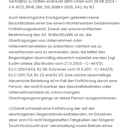
Verhältnis zu Dritten erstreckt (BFH-Urteil vom 29.08.2024 -
V R 41/21, BFHE 286, 219, BStBl II 2025, 642, Rz 16).
Auch teleologische Erwägungen gebieten keine
Beachtlichkeit einer bei einem Nichterwerber bestehenden
Fortführungsabsicht. Zweck der unionsrechtlichen
Bestimmung des Art. 19 MwStSystRL ist es, die
Übertragungen von Unternehmen oder
Unternehmensteilen zu erleichtern, nämlich sie zu
vereinfachen und zu vermeiden, dass die Mittel des
Begünstigten übermäßig steuerlich belastet werden (vgl.
EuGH-Urteile Zita Modes vom 27.11.2003 - C-497/01,
EU:C:2003:644, Rz 39; Schriever vom 10.11.2011 - C-444/10,
EU:C:2011:724, Rz 23 und Rz 31). Eine solche übermäßige
steuerliche Belastung ist im Fall der Fortführung durch eine
Person, die nicht Erwerber des Geschäftsbetriebs oder
Unternehmensteils ist, schon mangels
Übertragungsvorgangs an diese Person ausgeschlossen.
c) Damit scheidet eine Fortführung der auf die
übertragenen Gegenstände entfallenden, im Einzelnen
aber vom FG nicht festgestellten Tätigkeiten der Klägerin
(wohl Fischzucht und -verarbeitung sowie Betrieb eines