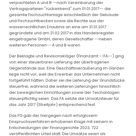
verpachteten A und B --nach Vereinbarung der
Vertragsparteien "rückwirkend" zum 01.01.2017-- die
gesamte Fischzuchtanlage einschließlich der Gebäude
und Fischzuchtbecken sowie die Rechte aus der
wasserrechtlichen Erlaubnis an eine am 31.01.2017
gegründete und am 21.02.2017 in das Handelsregister
eingetragene GmbH, deren Gesellschafter --neben
weiteren Personen-- A und B waren.
Der Beklagte und Revisionskläger (Finanzamt --FA--) ging
von einer steuerbaren Lieferung der übertragenen
Gegenstände aus. Eine Geschäftsveräußerung im Ganzen
liege nicht vor, weil die Erwerber das Unternehmen nicht
fortgeführt hätten. Daher sei die Lieferung der Grundstücke
steuerfrei, während die weiteren Lieferungen hinsichtlich
der beweglichen Einrichtungen sowie der Teichanlagen
steuerpflichtig seien. Das FA setzte die Umsatzsteuer für
das Jahr 2017 (Streitjahr) entsprechend fest.
Das FG gab der hiergegen nach erfolglosem
Einspruchsverfahren erhobenen Klage mit seinem in
Entscheidungen der Finanzgerichte 2023, 722
veröffentlichten Urteil statt. Die Umsätze seien als