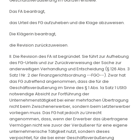
Geschäftsveräußerung im Ganzen entfiele.
Das FA beantragt,
das Urteil des FG aufzuheben und die Klage abzuweisen.
Die Klägerin beantragt,
die Revision zurückzuweisen.
II. Die Revision des FA ist begründet. Sie führt zur Aufhebung
des FG-Urteils und zur Zurückverweisung der Sache zur
anderweitigen Verhandlung und Entscheidung (§ 126 Abs. 3
Satz 1 Nr. 2 der Finanzgerichtsordnung --FGO--). Zwar hat
das FG zutreffend angenommen, dass die für die
Geschäftsveräußerung im Sinne des § 1 Abs. 1a Satz 1 UStG
notwendige Absicht zur Fortführung der
Unternehmenstätigkeit bei einer mehrfachen Übertragung
nicht beim Zwischenerwerber, sondern beim Letzterwerber
vorliegen muss. Das FG hat jedoch zu Unrecht
angenommen, dass, wenn der Erwerber das übertragene
Vermögen nicht wie zuvor der Veräußerer für eine eigene
unternehmerische Tätigkeit nutzt, sondern dieses
verpachtet, für die bei einer Geschäftsveräußerung