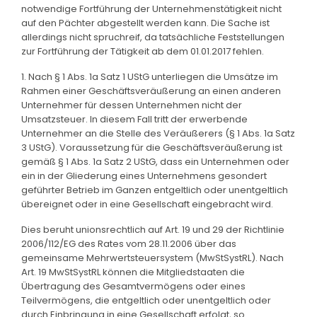
notwendige Fortführung der Unternehmenstätigkeit nicht
auf den Pächter abgestellt werden kann. Die Sache ist
allerdings nicht spruchreif, da tatsächliche Feststellungen
zur Fortführung der Tätigkeit ab dem 01.01.2017 fehlen.
1. Nach § 1 Abs. 1a Satz 1 UStG unterliegen die Umsätze im
Rahmen einer Geschäftsveräußerung an einen anderen
Unternehmer für dessen Unternehmen nicht der
Umsatzsteuer. In diesem Fall tritt der erwerbende
Unternehmer an die Stelle des Veräußerers (§ 1 Abs. 1a Satz
3 UStG). Voraussetzung für die Geschäftsveräußerung ist
gemäß § 1 Abs. 1a Satz 2 UStG, dass ein Unternehmen oder
ein in der Gliederung eines Unternehmens gesondert
geführter Betrieb im Ganzen entgeltlich oder unentgeltlich
übereignet oder in eine Gesellschaft eingebracht wird.
Dies beruht unionsrechtlich auf Art. 19 und 29 der Richtlinie
2006/112/EG des Rates vom 28.11.2006 über das
gemeinsame Mehrwertsteuersystem (MwStSystRL). Nach
Art. 19 MwStSystRL können die Mitgliedstaaten die
Übertragung des Gesamtvermögens oder eines
Teilvermögens, die entgeltlich oder unentgeltlich oder
durch Einbringung in eine Gesellschaft erfolgt, so