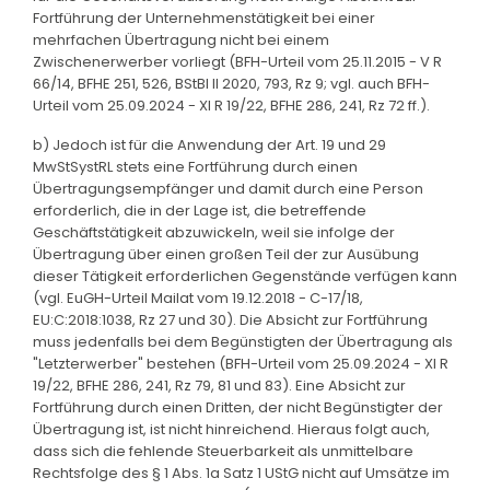
Fortführung der Unternehmenstätigkeit bei einer
mehrfachen Übertragung nicht bei einem
Zwischenerwerber vorliegt (BFH-Urteil vom 25.11.2015 - V R
66/14, BFHE 251, 526, BStBl II 2020, 793, Rz 9; vgl. auch BFH-
Urteil vom 25.09.2024 - XI R 19/22, BFHE 286, 241, Rz 72 ff.).
b) Jedoch ist für die Anwendung der Art. 19 und 29
MwStSystRL stets eine Fortführung durch einen
Übertragungsempfänger und damit durch eine Person
erforderlich, die in der Lage ist, die betreffende
Geschäftstätigkeit abzuwickeln, weil sie infolge der
Übertragung über einen großen Teil der zur Ausübung
dieser Tätigkeit erforderlichen Gegenstände verfügen kann
(vgl. EuGH-Urteil Mailat vom 19.12.2018 - C-17/18,
EU:C:2018:1038, Rz 27 und 30). Die Absicht zur Fortführung
muss jedenfalls bei dem Begünstigten der Übertragung als
"Letzterwerber" bestehen (BFH-Urteil vom 25.09.2024 - XI R
19/22, BFHE 286, 241, Rz 79, 81 und 83). Eine Absicht zur
Fortführung durch einen Dritten, der nicht Begünstigter der
Übertragung ist, ist nicht hinreichend. Hieraus folgt auch,
dass sich die fehlende Steuerbarkeit als unmittelbare
Rechtsfolge des § 1 Abs. 1a Satz 1 UStG nicht auf Umsätze im