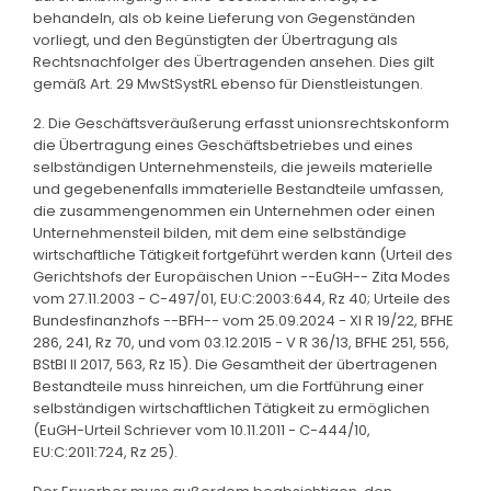
behandeln, als ob keine Lieferung von Gegenständen
vorliegt, und den Begünstigten der Übertragung als
Rechtsnachfolger des Übertragenden ansehen. Dies gilt
gemäß Art. 29 MwStSystRL ebenso für Dienstleistungen.
2. Die Geschäftsveräußerung erfasst unionsrechtskonform
die Übertragung eines Geschäftsbetriebes und eines
selbständigen Unternehmensteils, die jeweils materielle
und gegebenenfalls immaterielle Bestandteile umfassen,
die zusammengenommen ein Unternehmen oder einen
Unternehmensteil bilden, mit dem eine selbständige
wirtschaftliche Tätigkeit fortgeführt werden kann (Urteil des
Gerichtshofs der Europäischen Union --EuGH-- Zita Modes
vom 27.11.2003 - C-497/01, EU:C:2003:644, Rz 40; Urteile des
Bundesfinanzhofs --BFH-- vom 25.09.2024 - XI R 19/22, BFHE
286, 241, Rz 70, und vom 03.12.2015 - V R 36/13, BFHE 251, 556,
BStBl II 2017, 563, Rz 15). Die Gesamtheit der übertragenen
Bestandteile muss hinreichen, um die Fortführung einer
selbständigen wirtschaftlichen Tätigkeit zu ermöglichen
(EuGH-Urteil Schriever vom 10.11.2011 - C-444/10,
EU:C:2011:724, Rz 25).