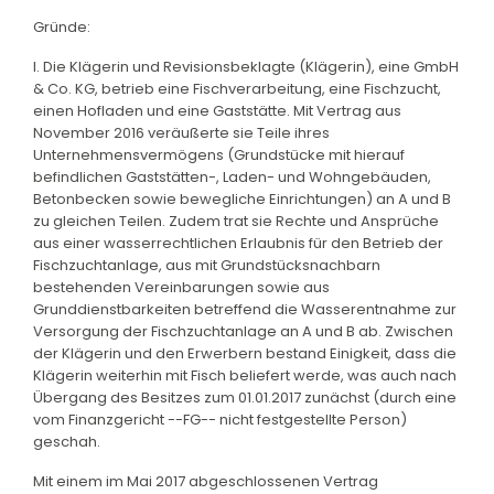
Gründe:
I. Die Klägerin und Revisionsbeklagte (Klägerin), eine GmbH
& Co. KG, betrieb eine Fischverarbeitung, eine Fischzucht,
einen Hofladen und eine Gaststätte. Mit Vertrag aus
November 2016 veräußerte sie Teile ihres
Unternehmensvermögens (Grundstücke mit hierauf
befindlichen Gaststätten-, Laden- und Wohngebäuden,
Betonbecken sowie bewegliche Einrichtungen) an A und B
zu gleichen Teilen. Zudem trat sie Rechte und Ansprüche
aus einer wasserrechtlichen Erlaubnis für den Betrieb der
Fischzuchtanlage, aus mit Grundstücksnachbarn
bestehenden Vereinbarungen sowie aus
Grunddienstbarkeiten betreffend die Wasserentnahme zur
Versorgung der Fischzuchtanlage an A und B ab. Zwischen
der Klägerin und den Erwerbern bestand Einigkeit, dass die
Klägerin weiterhin mit Fisch beliefert werde, was auch nach
Übergang des Besitzes zum 01.01.2017 zunächst (durch eine
vom Finanzgericht --FG-- nicht festgestellte Person)
geschah.
Mit einem im Mai 2017 abgeschlossenen Vertrag