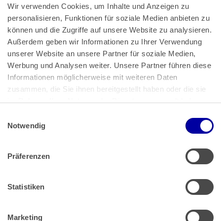
Wir verwenden Cookies, um Inhalte und Anzeigen zu 
personalisieren, Funktionen für soziale Medien anbieten zu 
können und die Zugriffe auf unsere Website zu analysieren. 
Außerdem geben wir Informationen zu Ihrer Verwendung 
unserer Website an unsere Partner für soziale Medien, 
Bundeskanzlerplatz 2
Werbung und Analysen weiter. Unsere Partner führen diese 
53113 Bonn
Informationen möglicherweise mit weiteren Daten 
zusammen, die Sie ihnen bereitgestellt haben oder die sie 
Pressemitteilungen
AGB
|
im Rahmen Ihrer Nutzung der Dienste gesammelt haben.
Impressum
Datenschutz
|
Einwilligungsauswahl
Impressum
 | 
Datenschutz
Notwendig
Präferenzen
Zahlung & Versand
Rücksendungen/Widerrufsbelehrung
Muster Widerrufsformular (PDF)
Statistiken
Remissionsbedingungen für den Handel
Kündigungsformular
Marketing
Barrierefreiheit