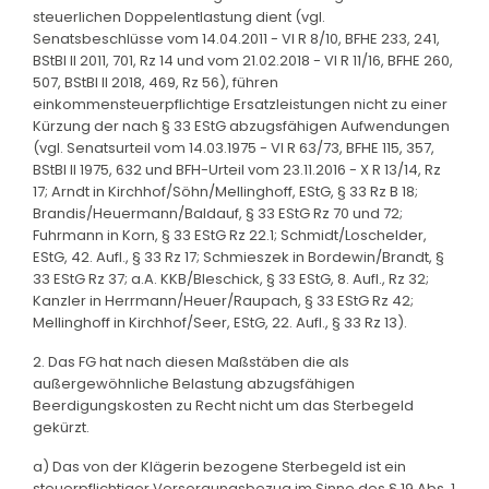
steuerlichen Doppelentlastung dient (vgl.
Senatsbeschlüsse vom 14.04.2011 - VI R 8/10, BFHE 233, 241,
BStBl II 2011, 701, Rz 14 und vom 21.02.2018 - VI R 11/16, BFHE 260,
507, BStBl II 2018, 469, Rz 56), führen
einkommensteuerpflichtige Ersatzleistungen nicht zu einer
Kürzung der nach § 33 EStG abzugsfähigen Aufwendungen
(vgl. Senatsurteil vom 14.03.1975 - VI R 63/73, BFHE 115, 357,
BStBl II 1975, 632 und BFH-Urteil vom 23.11.2016 - X R 13/14, Rz
17; Arndt in Kirchhof/Söhn/Mellinghoff, EStG, § 33 Rz B 18;
Brandis/Heuermann/Baldauf, § 33 EStG Rz 70 und 72;
Fuhrmann in Korn, § 33 EStG Rz 22.1; Schmidt/Loschelder,
EStG, 42. Aufl., § 33 Rz 17; Schmieszek in Bordewin/Brandt, §
33 EStG Rz 37; a.A. KKB/Bleschick, § 33 EStG, 8. Aufl., Rz 32;
Kanzler in Herrmann/Heuer/Raupach, § 33 EStG Rz 42;
Mellinghoff in Kirchhof/Seer, EStG, 22. Aufl., § 33 Rz 13).
2. Das FG hat nach diesen Maßstäben die als
außergewöhnliche Belastung abzugsfähigen
Beerdigungskosten zu Recht nicht um das Sterbegeld
gekürzt.
a) Das von der Klägerin bezogene Sterbegeld ist ein
steuerpflichtiger Versorgungsbezug im Sinne des § 19 Abs. 1