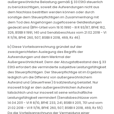
außergewöhnliche Belastung gemäß § 33 EStG steuerlich
zu berücksichtigen, soweit die Aufwendungen nicht aus
dem Nachlass bestritten werden können oder durch
sonstige dem Steuerpflichtigen im Zusammenhang mit
dem Tod des Angehörigen zugeflossene Geldleistungen
gedeckt sind (BFH-Urteil vom 19.10.1990 - III R 93/87, BFHE 162,
326, BStBl II 1991, 140 und Senatsbeschluss vom 21.02.2018 - VI
R 11/16, BFHE 260, 507, BStBl II 2018, 469, Rz 46).
b) Diese Vorteilsanrechnung gründet auf der
zweckgerichteten Auslegung des Begriffs der
Aufwendungen und dem Merkmal der
Außergewöhnlichkeit. Denn der Abzugstatbestand des § 33
EStG erfordert die verminderte subjektive Leistungsfähigkeit
des Steuerpflichtigen. Der Steuerpflichtige ist im Ergebnis
lediglich um die Differenz von außergewöhnlichem
Aufwand und (steuerfreier) Ersatzleistung belastet. Nur
insoweit trägt er den außergewöhnlichen Aufwand
tatsächlich und nur insoweit ist seine wirtschaftliche
Leistungsfähigkeit vermindert (Senatsbeschlüsse vom
14.04.2011 - VI R 8/10, BFHE 233, 241, BStBl II 2011, 701 und vom
21.02.2018 - VI R 11/16, BFHE 260, 507, BStBl II 2018, 469, Rz 55).
Da die Vorteilsanrechnung der Vermeidung einer