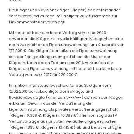
Die Kläger und Revisionskläger (Kläger) sind miteinander
verheiratet und wurden im Streitjahr 2017 zusammen zur
Einkommensteuer veranlagt.
Mit notariell beurkundetem Vertrag vom xx.xx.2009
erwarben die Kläger zu jeweils hälftigem Miteigentum eine
noch zu errichtende Eigentumswohnung zum Kaufpreis von
177.300 €. Die Kläger überließen die Eigentumswohnung
seit der Fertigstellung unentgeltlich an die Mutter der
Klägerin. Nach deren Tod am xx.xx.2016 verkauften die
Kläger die Eigentumswohnung mit notariell beurkundetem
Vertrag vom xx.xx.2017 für 220.000 €.
Im Einkommensteuerbescheid für das Streitjahr vom
12.02.2019 berücksichtigte der Beklagte und
Revisionsbeklagte (Finanzamt --FA--) den von den Klägern
erklärten Gewinn aus der Veräußerung der
Eigentumswohnung als privates Veräußerungsgeschäft
(Kläger: 16.388 €, Klägerin: 16.389 €). Hiervon zog das FA
Verlustvorträge aus privaten Veräußerungsgeschäften
(Kläger: 1.835 €, Klägerin: 13.415 €) ab und berücksichtigte
im Ergebnis für die Einkommensteuerfestsetzung sonstige