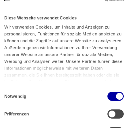
Diese Webseite verwendet Cookies
Wir verwenden Cookies, um Inhalte und Anzeigen zu 
personalisieren, Funktionen für soziale Medien anbieten zu 
können und die Zugriffe auf unsere Website zu analysieren. 
Außerdem geben wir Informationen zu Ihrer Verwendung 
unserer Website an unsere Partner für soziale Medien, 
Bundeskanzlerplatz 2
Werbung und Analysen weiter. Unsere Partner führen diese 
53113 Bonn
Informationen möglicherweise mit weiteren Daten 
zusammen, die Sie ihnen bereitgestellt haben oder die sie 
Pressemitteilungen
AGB
|
im Rahmen Ihrer Nutzung der Dienste gesammelt haben.
Impressum
Datenschutz
|
Einwilligungsauswahl
Impressum
 | 
Datenschutz
Notwendig
Präferenzen
Zahlung & Versand
Rücksendungen/Widerrufsbelehrung