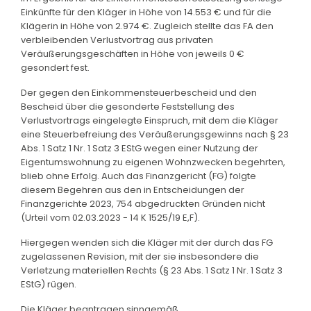
Einkünfte für den Kläger in Höhe von 14.553 € und für die
Klägerin in Höhe von 2.974 €. Zugleich stellte das FA den
verbleibenden Verlustvortrag aus privaten
Veräußerungsgeschäften in Höhe von jeweils 0 €
gesondert fest.
Der gegen den Einkommensteuerbescheid und den
Bescheid über die gesonderte Feststellung des
Verlustvortrags eingelegte Einspruch, mit dem die Kläger
eine Steuerbefreiung des Veräußerungsgewinns nach § 23
Abs. 1 Satz 1 Nr. 1 Satz 3 EStG wegen einer Nutzung der
Eigentumswohnung zu eigenen Wohnzwecken begehrten,
blieb ohne Erfolg. Auch das Finanzgericht (FG) folgte
diesem Begehren aus den in Entscheidungen der
Finanzgerichte 2023, 754 abgedruckten Gründen nicht
(Urteil vom 02.03.2023 - 14 K 1525/19 E,F).
Hiergegen wenden sich die Kläger mit der durch das FG
zugelassenen Revision, mit der sie insbesondere die
Verletzung materiellen Rechts (§ 23 Abs. 1 Satz 1 Nr. 1 Satz 3
EStG) rügen.
Die Kläger beantragen sinngemäß,