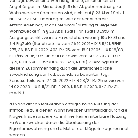
vorliegt, soweit eine Wohnung unentgeltlich an einen
Angehörigen im Sinne des § 15 der Abgabenordnung zu
Wohnzwecken überlassen wird, nicht auf § 23 Abs. 1 Satz 1
Nr. 1 Satz 3 EStG übertragen. Wie der Senat bereits
entschieden hat, ist das Merkmal "Nutzung zu eigenen
Wohnzwecken" in § 23 Abs. 1 Satz 1 Nr. 1 Satz 3 EStG im
Ausgangspunkt zwar so zu verstehen wie in § 10e EStG und
§ 4 EigZulG (Senatsurteile vom 26.10.2021 - IX R 5/21, BFHE
275, 36, BStBl II 2022, 403, Rz 25; vom 18.01.2006 - IX R 18/03,
BFH/NV 2006, 936, unter II.1.a sowie vom 14.02.2023 - IX R
11/21, BFHE 280, 1, BStBl II 2023, 642, Rz 31). Allerdings ist in
diesem Zusammenhang auch die unterschiedliche
Zweckrichtung der Tatbestände zu beachten (vgl.
Senatsurteile vom 24.05.2022 - IX R 28/21, Rz 25 sowie vom
14.02.2023 - IX R 11/21, BFHE 280, 1, BStBl II 2023, 642, Rz 31,
m.w.N.).
d) Nach diesen Maßstäben erfolgte keine Nutzung der
Immobilie zu eigenen Wohnzwecken unmittelbar durch die
Kläger. Insbesondere kann ihnen keine mittelbare Nutzung
zu Wohnzwecken durch die Überlassung der
Eigentumswohnung an die Mutter der Klägerin zugerechnet
werden.