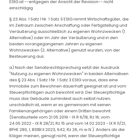
EStG ist --entgegen der Ansicht der Revision-- nicht
einschlägig.
§ 23 Abs. 1 Satz 1 Nr. 1 Satz 3 EStG nimmt Wirtschaftsgüter, die
im Zeitraum zwischen Anschaffung oder Fertigstellung und
Veräußerung ausschließlich zu eigenen Wohnzwecken (1.
Alternative) oder im Jahr der Veräußerung und in den
beiden vorangegangenen Jahren zu eigenen
Wohnzwecken (2. Alternative) genutzt wurden, von der
Besteuerung aus.
a) Nach der Senatsrechtsprechung setzt der Ausdruck
"Nutzung zu eigenen Wohnzwecken" in beiden Alternativen
des § 23 Abs. 1 Satz 1 Nr. 1 Satz 3 EStG voraus, dass eine
Immobilie zum Bewohnen dauerhaft geeignet ist und vom
Steuerpflichtigen auch bewohnt wird. Der Steuerpflichtige
muss das Gebäude zumindest auch selbst nutzen;
unschädlich ist, wenn er es gemeinsam mit seinen
Familienangehörigen oder einem Dritten bewohnt
(Senatsurteile vom 21.05.2019 - IX R 6/18, Rz 16; vom
24.05.2022 - IX R 28/21, Rz 15 und vom 14.02.2023 - IX R 11/21,
BFHE 280, 1, BStBl II 2023, 642, Rz 26, m.w.N.). Anders als die
Kläger meinen, genügt nicht, wenn der Steuerpflichtige