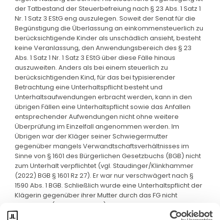
der Tatbestand der Steuerbefreiung nach § 23 Abs. 1 Satz 1
Nr. 1 Satz 3 EStG eng auszulegen. Soweit der Senat für die
Begünstigung die Überlassung an einkommensteuerlich zu
berücksichtigende Kinder als unschädlich ansieht, besteht
keine Veranlassung, den Anwendungsbereich des § 23
Abs. 1 Satz 1 Nr. 1 Satz 3 EStG über diese Fälle hinaus
auszuweiten. Anders als bei einem steuerlich zu
berücksichtigenden Kind, für das bei typisierender
Betrachtung eine Unterhaltspflicht besteht und
Unterhaltsaufwendungen erbracht werden, kann in den
übrigen Fällen eine Unterhaltspflicht sowie das Anfallen
entsprechender Aufwendungen nicht ohne weitere
Überprüfung im Einzelfall angenommen werden. Im
Übrigen war der Kläger seiner Schwiegermutter
gegenüber mangels Verwandtschaftsverhältnisses im
Sinne von § 1601 des Bürgerlichen Gesetzbuchs (BGB) nicht
zum Unterhalt verpflichtet (vgl. Staudinger/Klinkhammer
(2022) BGB § 1601 Rz 27). Er war nur verschwägert nach §
1590 Abs. 1 BGB. Schließlich wurde eine Unterhaltspflicht der
Klägerin gegenüber ihrer Mutter durch das FG nicht
festgestellt (§ 118 Abs. 2 FGO).