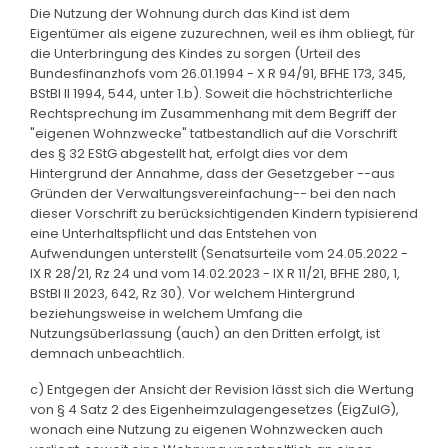
Die Nutzung der Wohnung durch das Kind ist dem
Eigentümer als eigene zuzurechnen, weil es ihm obliegt, für
die Unterbringung des Kindes zu sorgen (Urteil des
Bundesfinanzhofs vom 26.01.1994 - X R 94/91, BFHE 173, 345,
BStBl II 1994, 544, unter 1.b). Soweit die höchstrichterliche
Rechtsprechung im Zusammenhang mit dem Begriff der
"eigenen Wohnzwecke" tatbestandlich auf die Vorschrift
des § 32 EStG abgestellt hat, erfolgt dies vor dem
Hintergrund der Annahme, dass der Gesetzgeber --aus
Gründen der Verwaltungsvereinfachung-- bei den nach
dieser Vorschrift zu berücksichtigenden Kindern typisierend
eine Unterhaltspflicht und das Entstehen von
Aufwendungen unterstellt (Senatsurteile vom 24.05.2022 -
IX R 28/21, Rz 24 und vom 14.02.2023 - IX R 11/21, BFHE 280, 1,
BStBl II 2023, 642, Rz 30). Vor welchem Hintergrund
beziehungsweise in welchem Umfang die
Nutzungsüberlassung (auch) an den Dritten erfolgt, ist
demnach unbeachtlich.
c) Entgegen der Ansicht der Revision lässt sich die Wertung
von § 4 Satz 2 des Eigenheimzulagengesetzes (EigZulG),
wonach eine Nutzung zu eigenen Wohnzwecken auch