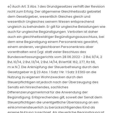
e) Auch Art. 3 Abs. 1 des Grundgesetzes verhilft der Revision
nicht zum Erfolg. Der allgemeine Gleichheitssatz gebietet
dem Gesetzgeber, wesentlich Gleiches gleich und
wesentlich Ungleiches seinem Wesen entsprechend
ungleich zu behandeln. Er gilt für ungleiche Belastungen wie
auch für ungleiche Begünstigungen. Verboten ist daher
auch ein gleichheitswidriger Begünstigungsausschluss, bei
dem eine Begünstigung einem Personenkreis gewährt,
einem anderen, vergleichbaren Personenkreis aber
vorenthalten wird (vgl. statt vieler Beschluss des
Bundesverfassungsgerichts vom 28.06.2022 - 2 BvL 9/14, 2
BvL 10/14, 2 BvL 13/14, 2 BvL 14/14, BVerfGE 162, 277, Rz 68,
m.w.N.). Die Anknüpfung der Steuerbefreiung durch den
Gesetzgeber in § 23 Abs. 1 Satz 1 Nr. 1 Satz 3 EStG an die
Nutzung zu eigenen Wohnzwecken durch den
Steuerpflichtigen ist jedoch nach der Überzeugung des
Senats ein hinreichendes, sachliches
Differenzierungsmerkmal für die Anwendung der
Begünstigung. Entsprechendes gilt, soweit der Senat dem
Steuerpflichtigen die unentgeltliche Überlassung an ein
einkommensteuerlich zu berücksichtigendes Kind als
eigene Nutzung zurechnet. Als steuerliche Begünstigung ist