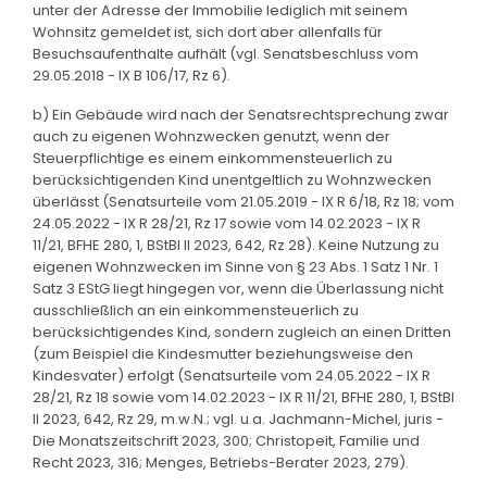
unter der Adresse der Immobilie lediglich mit seinem
Wohnsitz gemeldet ist, sich dort aber allenfalls für
Besuchsaufenthalte aufhält (vgl. Senatsbeschluss vom
29.05.2018 - IX B 106/17, Rz 6).
b) Ein Gebäude wird nach der Senatsrechtsprechung zwar
auch zu eigenen Wohnzwecken genutzt, wenn der
Steuerpflichtige es einem einkommensteuerlich zu
berücksichtigenden Kind unentgeltlich zu Wohnzwecken
überlässt (Senatsurteile vom 21.05.2019 - IX R 6/18, Rz 18; vom
24.05.2022 - IX R 28/21, Rz 17 sowie vom 14.02.2023 - IX R
11/21, BFHE 280, 1, BStBl II 2023, 642, Rz 28). Keine Nutzung zu
eigenen Wohnzwecken im Sinne von § 23 Abs. 1 Satz 1 Nr. 1
Satz 3 EStG liegt hingegen vor, wenn die Überlassung nicht
ausschließlich an ein einkommensteuerlich zu
berücksichtigendes Kind, sondern zugleich an einen Dritten
(zum Beispiel die Kindesmutter beziehungsweise den
Kindesvater) erfolgt (Senatsurteile vom 24.05.2022 - IX R
28/21, Rz 18 sowie vom 14.02.2023 - IX R 11/21, BFHE 280, 1, BStBl
II 2023, 642, Rz 29, m.w.N.; vgl. u.a. Jachmann-Michel, juris -
Die Monatszeitschrift 2023, 300; Christopeit, Familie und
Recht 2023, 316; Menges, Betriebs-Berater 2023, 279).