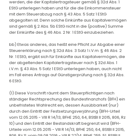
werden, die der Kapitalertragsteuer gemäß § 32d Abs. 1
EStG unterlegen haben und für die die Einkommensteuer
mit dem Steuerabzug nach § 43 Abs. 5 Satz 1 EStG
abgegolten ist. Denn solche Einkünfte aus Kapitalvermögen
sind gemäß § 2 Abs. 5b EStG nicht in die (positive) Summe
der Einkünfte des § 46 Abs. 2 Nr. 1 EStG einzubeziehen.
bb) Etwas anderes, das heißt eine Pflicht zur Abgabe einer
Steuererklärung nach § 32d Abs. 3 Satz 1 i.V.m. § 46 Abs. 2
Nr. 1 EStG, ergibt sich für Einkünfte aus Kapitalvermögen, die
der abgeltenden Kapitalertragsteuer nach § 32d Abs. 1
i.V.m. § 43 Abs. 5 Satz 1 EStG unterlegen haben, auch nicht
im Fall eines Antrags auf Günstigerprüfung nach § 32d Abs.
6 EStG.
(1) Diese Vorschrift räumt dem Steuerpflichtigen nach
ständiger Rechtsprechung des Bundesfinanzhofs (BFH) ein
unbefristetes Wahlrecht ein, dessen Ausübbarkeit (nur)
durch den Eintritt der Festsetzungsverjährung (BFH-Urteil
vom 12.05.2015 - VIII R 14/13, BFHE 250, 64, BStBl II 2015, 806, Rz
10) und den Eintritt der Bestandskraft begrenzt wird (BFH-
Urteile vom 12.05.2015 - VIII R 14/13, BFHE 250, 64, BStBl II 2015,
806, Rz 11; vom 09.08.2016 - VIII R 27/14, BFHE 255, 51, BStBl II