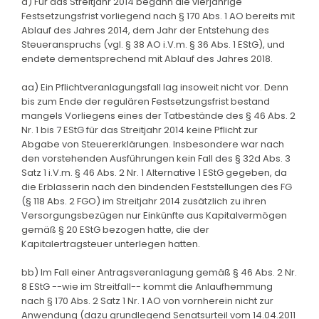
a) Für das Streitjahr 2014 begann die vierjährige
Festsetzungsfrist vorliegend nach § 170 Abs. 1 AO bereits mit
Ablauf des Jahres 2014, dem Jahr der Entstehung des
Steueranspruchs (vgl. § 38 AO i.V.m. § 36 Abs. 1 EStG), und
endete dementsprechend mit Ablauf des Jahres 2018.
aa) Ein Pflichtveranlagungsfall lag insoweit nicht vor. Denn
bis zum Ende der regulären Festsetzungsfrist bestand
mangels Vorliegens eines der Tatbestände des § 46 Abs. 2
Nr. 1 bis 7 EStG für das Streitjahr 2014 keine Pflicht zur
Abgabe von Steuererklärungen. Insbesondere war nach
den vorstehenden Ausführungen kein Fall des § 32d Abs. 3
Satz 1 i.V.m. § 46 Abs. 2 Nr. 1 Alternative 1 EStG gegeben, da
die Erblasserin nach den bindenden Feststellungen des FG
(§ 118 Abs. 2 FGO) im Streitjahr 2014 zusätzlich zu ihren
Versorgungsbezügen nur Einkünfte aus Kapitalvermögen
gemäß § 20 EStG bezogen hatte, die der
Kapitalertragsteuer unterlegen hatten.
bb) Im Fall einer Antragsveranlagung gemäß § 46 Abs. 2 Nr.
8 EStG --wie im Streitfall-- kommt die Anlaufhemmung
nach § 170 Abs. 2 Satz 1 Nr. 1 AO von vornherein nicht zur
Anwendung (dazu grundlegend Senatsurteil vom 14.04.2011