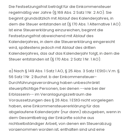
Die Festsetzungsfrist beträgt für die Einkommensteuer
regelmäßig vier Jahre (§ 169 Abs. 2 Satz 1 Nr. 2 AO). Sie
beginnt grundsätzlich mit Ablauf des Kalenderjahres, in
dem die Steuer entstanden ist (§ 170 Abs. 1 Alternative 1 AO).
Ist eine Steuererklärung einzureichen, beginnt die
Festsetzungsfrist abweichend mit Ablauf des
Kalenderjahres, in dem die Steuererklärung eingereicht
wird, spätestens jedoch mit Ablauf des dritten
Kalenderjahres, das auf das Kalenderjahr folgt, in dem die
Steuer entstanden ist (§ 170 Abs. 2 Satz 1 Nr. 1 AO).
a) Nach § 149 Abs. 1 Satz 1 AO, § 25 Abs. 3 Satz 1 EStG i.V.m. §
56 Satz 1 Nr. 2 Buchst. b der Einkommensteuer-
Durchführungsverordnung haben unbeschränkt
steuerpflichtige Personen, bei denen --wie bei der
Erblasserin-- im Veranlagungszeitraum die
Voraussetzungen des § 26 Abs. 1 EStG nicht vorgelegen
haben, eine Einkommensteuererklärung für das
abgelaufene Kalenderjahr (nur dann) abzugeben, wenn in
dem Gesamtbetrag der Einkünfte solche aus
nichtselbständiger Arbeit, von denen ein Steuerabzug
vorgenommen worden ist, enthalten sind und eine