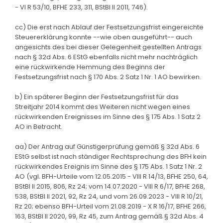
- VI R 53/10, BFHE 233, 311, BStBl II 2011, 746).
cc) Die erst nach Ablauf der Festsetzungsfrist eingereichte
Steuererklärung konnte --wie oben ausgeführt-- auch
angesichts des bei dieser Gelegenheit gestellten Antrags
nach § 32d Abs. 6 EStG ebenfalls nicht mehr nachträglich
eine rückwirkende Hemmung des Beginns der
Festsetzungsfrist nach § 170 Abs. 2 Satz 1 Nr. 1 AO bewirken.
b) Ein späterer Beginn der Festsetzungsfrist für das
Streitjahr 2014 kommt des Weiteren nicht wegen eines
rückwirkenden Ereignisses im Sinne des § 175 Abs. 1 Satz 2
AO in Betracht.
aa) Der Antrag auf Günstigerprüfung gemäß § 32d Abs. 6
EStG selbst ist nach ständiger Rechtsprechung des BFH kein
rückwirkendes Ereignis im Sinne des § 175 Abs. 1 Satz 1 Nr. 2
AO (vgl. BFH-Urteile vom 12.05.2015 - VIII R 14/13, BFHE 250, 64,
BStBl II 2015, 806, Rz 24; vom 14.07.2020 - VIII R 6/17, BFHE 268,
538, BStBl II 2021, 92, Rz 24, und vom 26.09.2023 - VIII R 10/21,
Rz 20; ebenso BFH-Urteil vom 21.08.2019 - X R 16/17, BFHE 266,
163, BStBl II 2020, 99, Rz 45, zum Antrag gemäß § 32d Abs. 4