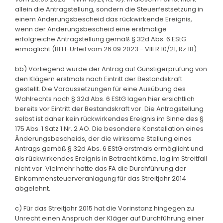
allein die Antragstellung, sondern die Steuerfestsetzung in
einem Änderungsbescheid das rückwirkende Ereignis,
wenn der Änderungsbescheid eine erstmalige
erfolgreiche Antragstellung gemäß § 32d Abs. 6 EStG
ermöglicht (BFH-Urteil vom 26.09.2023 - VIII R 10/21, Rz 18).
bb) Vorliegend wurde der Antrag auf Günstigerprüfung von
den Klägern erstmals nach Eintritt der Bestandskraft
gestellt. Die Voraussetzungen für eine Ausübung des
Wahlrechts nach § 32d Abs. 6 EStG lagen hier ersichtlich
bereits vor Eintritt der Bestandskraft vor. Die Antragstellung
selbst ist daher kein rückwirkendes Ereignis im Sinne des §
175 Abs. 1 Satz 1 Nr. 2 AO. Die besondere Konstellation eines
Änderungsbescheids, der die wirksame Stellung eines
Antrags gemäß § 32d Abs. 6 EStG erstmals ermöglicht und
als rückwirkendes Ereignis in Betracht käme, lag im Streitfall
nicht vor. Vielmehr hatte das FA die Durchführung der
Einkommensteuerveranlagung für das Streitjahr 2014
abgelehnt.
c) Für das Streitjahr 2015 hat die Vorinstanz hingegen zu
Unrecht einen Anspruch der Kläger auf Durchführung einer