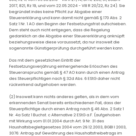
2017, 821, Rz 19, und vom 22.05.2024 - VIII R 20/22, Rz 24). Sie
begründet indes keine Pflicht zur Abgabe einer
Steuererklärung und kann damit nicht gemäß § 170 Abs. 2
Satz 1 Nr. 1 AO den Beginn der Festsetzungsfrist aufschieben.
Dem steht auch nicht entgegen, dass die Regelung
gedanklich an die Abgabe einer Steuererklärung anknüpft
beziehungsweise diese voraussetzt, da nur insoweit die
sogenannte Günstigerprüfung durchgeführt werden kann.
Das mit dem gesetzlichen Eintritt der
Festsetzungsverjährung einhergehende Erlöschen des
Steueranspruchs gemäß § 47 AO kann durch einen Antrag
des Steuerpflichtigen nach § 32d Abs. 6 EStG daher nicht
rückwirkend aufgehoben werden.
(2) Insoweit kann nichts anderes gelten, als in dem vom
erkennenden Senat bereits entschiedenen Fall, dass der
Steuerpflichtige durch einen Antrag nach § 46 Abs. 2 Satz 1
Nr. 4a Satz 1 Buchst. c Alternative 2 EStG a.F. (aufgehoben
mit Wirkung vom 01.01.2004 durch Art. 9 Nr. 31 des
Haushaltsbegleitgesetzes 2004 vom 29.12.2003, BGBl I 2003,
3076: Antrag auf Gewährung des Haushaltsfreibetrags im