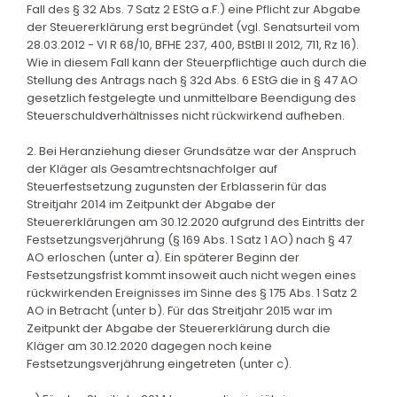
Fall des § 32 Abs. 7 Satz 2 EStG a.F.) eine Pflicht zur Abgabe
der Steuererklärung erst begründet (vgl. Senatsurteil vom
28.03.2012 - VI R 68/10, BFHE 237, 400, BStBl II 2012, 711, Rz 16).
Wie in diesem Fall kann der Steuerpflichtige auch durch die
Stellung des Antrags nach § 32d Abs. 6 EStG die in § 47 AO
gesetzlich festgelegte und unmittelbare Beendigung des
Steuerschuldverhältnisses nicht rückwirkend aufheben.
2. Bei Heranziehung dieser Grundsätze war der Anspruch
der Kläger als Gesamtrechtsnachfolger auf
Steuerfestsetzung zugunsten der Erblasserin für das
Streitjahr 2014 im Zeitpunkt der Abgabe der
Steuererklärungen am 30.12.2020 aufgrund des Eintritts der
Festsetzungsverjährung (§ 169 Abs. 1 Satz 1 AO) nach § 47
AO erloschen (unter a). Ein späterer Beginn der
Festsetzungsfrist kommt insoweit auch nicht wegen eines
rückwirkenden Ereignisses im Sinne des § 175 Abs. 1 Satz 2
AO in Betracht (unter b). Für das Streitjahr 2015 war im
Zeitpunkt der Abgabe der Steuererklärung durch die
Kläger am 30.12.2020 dagegen noch keine
Festsetzungsverjährung eingetreten (unter c).