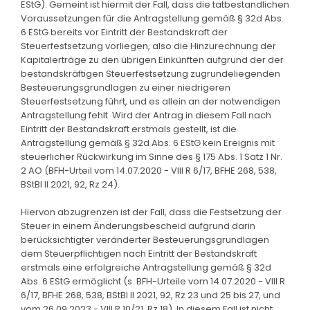
EStG). Gemeint ist hiermit der Fall, dass die tatbestandlichen
Voraussetzungen für die Antragstellung gemäß § 32d Abs.
6 EStG bereits vor Eintritt der Bestandskraft der
Steuerfestsetzung vorliegen, also die Hinzurechnung der
Kapitalerträge zu den übrigen Einkünften aufgrund der der
bestandskräftigen Steuerfestsetzung zugrundeliegenden
Besteuerungsgrundlagen zu einer niedrigeren
Steuerfestsetzung führt, und es allein an der notwendigen
Antragstellung fehlt. Wird der Antrag in diesem Fall nach
Eintritt der Bestandskraft erstmals gestellt, ist die
Antragstellung gemäß § 32d Abs. 6 EStG kein Ereignis mit
steuerlicher Rückwirkung im Sinne des § 175 Abs. 1 Satz 1 Nr.
2 AO (BFH-Urteil vom 14.07.2020 - VIII R 6/17, BFHE 268, 538,
BStBl II 2021, 92, Rz 24).
Hiervon abzugrenzen ist der Fall, dass die Festsetzung der
Steuer in einem Änderungsbescheid aufgrund darin
berücksichtigter veränderter Besteuerungsgrundlagen
dem Steuerpflichtigen nach Eintritt der Bestandskraft
erstmals eine erfolgreiche Antragstellung gemäß § 32d
Abs. 6 EStG ermöglicht (s. BFH-Urteile vom 14.07.2020 - VIII R
6/17, BFHE 268, 538, BStBl II 2021, 92, Rz 23 und 25 bis 27, und
vom 26.09.2023 - VIII R 10/21, Rz 18). In diesem Fall ist nicht