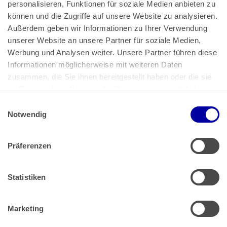
personalisieren, Funktionen für soziale Medien anbieten zu 
können und die Zugriffe auf unsere Website zu analysieren. 
Außerdem geben wir Informationen zu Ihrer Verwendung 
unserer Website an unsere Partner für soziale Medien, 
Bundeskanzlerplatz 2
Werbung und Analysen weiter. Unsere Partner führen diese 
53113 Bonn
Informationen möglicherweise mit weiteren Daten 
zusammen, die Sie ihnen bereitgestellt haben oder die sie 
Pressemitteilungen
AGB
|
im Rahmen Ihrer Nutzung der Dienste gesammelt haben.
Impressum
Datenschutz
|
Einwilligungsauswahl
Impressum
 | 
Datenschutz
Notwendig
Präferenzen
Zahlung & Versand
Rücksendungen/Widerrufsbelehrung
Muster Widerrufsformular (PDF)
Statistiken
Remissionsbedingungen für den Handel
Kündigungsformular
Marketing
Barrierefreiheit