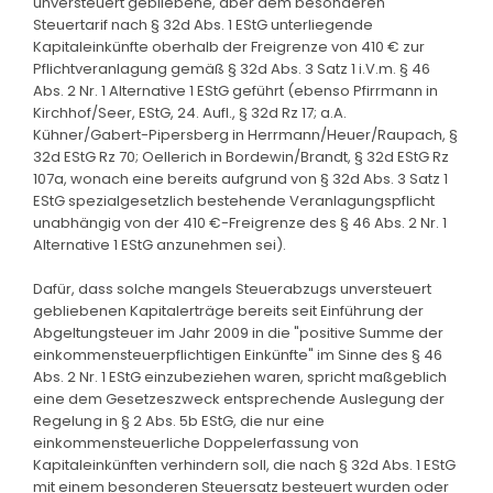
unversteuert gebliebene, aber dem besonderen
Steuertarif nach § 32d Abs. 1 EStG unterliegende
Kapitaleinkünfte oberhalb der Freigrenze von 410 € zur
Pflichtveranlagung gemäß § 32d Abs. 3 Satz 1 i.V.m. § 46
Abs. 2 Nr. 1 Alternative 1 EStG geführt (ebenso Pfirrmann in
Kirchhof/Seer, EStG, 24. Aufl., § 32d Rz 17; a.A.
Kühner/Gabert-Pipersberg in Herrmann/Heuer/Raupach, §
32d EStG Rz 70; Oellerich in Bordewin/Brandt, § 32d EStG Rz
107a, wonach eine bereits aufgrund von § 32d Abs. 3 Satz 1
EStG spezialgesetzlich bestehende Veranlagungspflicht
unabhängig von der 410 €-Freigrenze des § 46 Abs. 2 Nr. 1
Alternative 1 EStG anzunehmen sei).
Dafür, dass solche mangels Steuerabzugs unversteuert
gebliebenen Kapitalerträge bereits seit Einführung der
Abgeltungsteuer im Jahr 2009 in die "positive Summe der
einkommensteuerpflichtigen Einkünfte" im Sinne des § 46
Abs. 2 Nr. 1 EStG einzubeziehen waren, spricht maßgeblich
eine dem Gesetzeszweck entsprechende Auslegung der
Regelung in § 2 Abs. 5b EStG, die nur eine
einkommensteuerliche Doppelerfassung von
Kapitaleinkünften verhindern soll, die nach § 32d Abs. 1 EStG
mit einem besonderen Steuersatz besteuert wurden oder