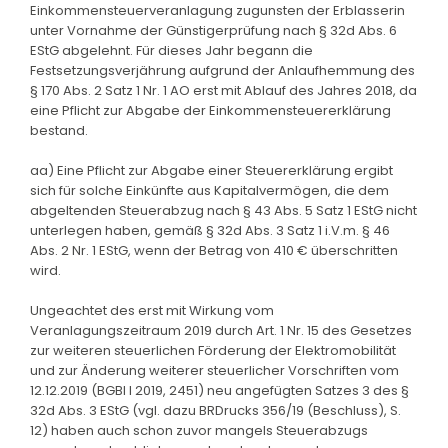
Einkommensteuerveranlagung zugunsten der Erblasserin
unter Vornahme der Günstigerprüfung nach § 32d Abs. 6
EStG abgelehnt. Für dieses Jahr begann die
Festsetzungsverjährung aufgrund der Anlaufhemmung des
§ 170 Abs. 2 Satz 1 Nr. 1 AO erst mit Ablauf des Jahres 2018, da
eine Pflicht zur Abgabe der Einkommensteuererklärung
bestand.
aa) Eine Pflicht zur Abgabe einer Steuererklärung ergibt
sich für solche Einkünfte aus Kapitalvermögen, die dem
abgeltenden Steuerabzug nach § 43 Abs. 5 Satz 1 EStG nicht
unterlegen haben, gemäß § 32d Abs. 3 Satz 1 i.V.m. § 46
Abs. 2 Nr. 1 EStG, wenn der Betrag von 410 € überschritten
wird.
Ungeachtet des erst mit Wirkung vom
Veranlagungszeitraum 2019 durch Art. 1 Nr. 15 des Gesetzes
zur weiteren steuerlichen Förderung der Elektromobilität
und zur Änderung weiterer steuerlicher Vorschriften vom
12.12.2019 (BGBl I 2019, 2451) neu angefügten Satzes 3 des §
32d Abs. 3 EStG (vgl. dazu BRDrucks 356/19 (Beschluss), S.
12) haben auch schon zuvor mangels Steuerabzugs