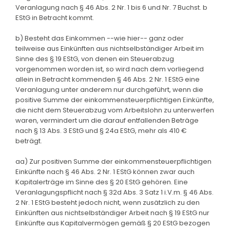
Veranlagung nach § 46 Abs. 2 Nr. 1 bis 6 und Nr. 7 Buchst. b
EStG in Betracht kommt.
b) Besteht das Einkommen --wie hier-- ganz oder
teilweise aus Einkünften aus nichtselbständiger Arbeit im
Sinne des § 19 EStG, von denen ein Steuerabzug
vorgenommen worden ist, so wird nach dem vorliegend
allein in Betracht kommenden § 46 Abs. 2 Nr. 1 EStG eine
Veranlagung unter anderem nur durchgeführt, wenn die
positive Summe der einkommensteuerpflichtigen Einkünfte,
die nicht dem Steuerabzug vom Arbeitslohn zu unterwerfen
waren, vermindert um die darauf entfallenden Beträge
nach § 13 Abs. 3 EStG und § 24a EStG, mehr als 410 €
beträgt.
aa) Zur positiven Summe der einkommensteuerpflichtigen
Einkünfte nach § 46 Abs. 2 Nr. 1 EStG können zwar auch
Kapitalerträge im Sinne des § 20 EStG gehören. Eine
Veranlagungspflicht nach § 32d Abs. 3 Satz 1 i.V.m. § 46 Abs.
2 Nr. 1 EStG besteht jedoch nicht, wenn zusätzlich zu den
Einkünften aus nichtselbständiger Arbeit nach § 19 EStG nur
Einkünfte aus Kapitalvermögen gemäß § 20 EStG bezogen