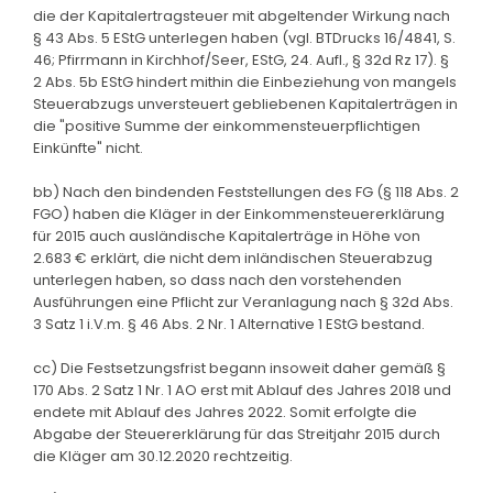
die der Kapitalertragsteuer mit abgeltender Wirkung nach
§ 43 Abs. 5 EStG unterlegen haben (vgl. BTDrucks 16/4841, S.
46; Pfirrmann in Kirchhof/Seer, EStG, 24. Aufl., § 32d Rz 17). §
2 Abs. 5b EStG hindert mithin die Einbeziehung von mangels
Steuerabzugs unversteuert gebliebenen Kapitalerträgen in
die "positive Summe der einkommensteuerpflichtigen
Einkünfte" nicht.
bb) Nach den bindenden Feststellungen des FG (§ 118 Abs. 2
FGO) haben die Kläger in der Einkommensteuererklärung
für 2015 auch ausländische Kapitalerträge in Höhe von
2.683 € erklärt, die nicht dem inländischen Steuerabzug
unterlegen haben, so dass nach den vorstehenden
Ausführungen eine Pflicht zur Veranlagung nach § 32d Abs.
3 Satz 1 i.V.m. § 46 Abs. 2 Nr. 1 Alternative 1 EStG bestand.
cc) Die Festsetzungsfrist begann insoweit daher gemäß §
170 Abs. 2 Satz 1 Nr. 1 AO erst mit Ablauf des Jahres 2018 und
endete mit Ablauf des Jahres 2022. Somit erfolgte die
Abgabe der Steuererklärung für das Streitjahr 2015 durch
die Kläger am 30.12.2020 rechtzeitig.