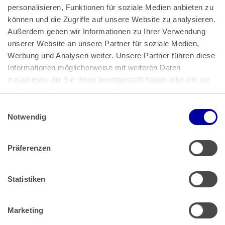
personalisieren, Funktionen für soziale Medien anbieten zu 
können und die Zugriffe auf unsere Website zu analysieren. 
Außerdem geben wir Informationen zu Ihrer Verwendung 
unserer Website an unsere Partner für soziale Medien, 
Bundeskanzlerplatz 2
Werbung und Analysen weiter. Unsere Partner führen diese 
53113 Bonn
Informationen möglicherweise mit weiteren Daten 
zusammen, die Sie ihnen bereitgestellt haben oder die sie 
Pressemitteilungen
AGB
|
im Rahmen Ihrer Nutzung der Dienste gesammelt haben.
Impressum
Datenschutz
|
Einwilligungsauswahl
Impressum
 | 
Datenschutz
Notwendig
Präferenzen
Zahlung & Versand
Rücksendungen/Widerrufsbelehrung
Muster Widerrufsformular (PDF)
Statistiken
Remissionsbedingungen für den Handel
Kündigungsformular
Marketing
Barrierefreiheit