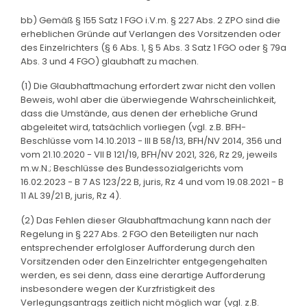
bb) Gemäß § 155 Satz 1 FGO i.V.m. § 227 Abs. 2 ZPO sind die
erheblichen Gründe auf Verlangen des Vorsitzenden oder
des Einzelrichters (§ 6 Abs. 1, § 5 Abs. 3 Satz 1 FGO oder § 79a
Abs. 3 und 4 FGO) glaubhaft zu machen.
(1) Die Glaubhaftmachung erfordert zwar nicht den vollen
Beweis, wohl aber die überwiegende Wahrscheinlichkeit,
dass die Umstände, aus denen der erhebliche Grund
abgeleitet wird, tatsächlich vorliegen (vgl. z.B. BFH-
Beschlüsse vom 14.10.2013 - III B 58/13, BFH/NV 2014, 356 und
vom 21.10.2020 - VII B 121/19, BFH/NV 2021, 326, Rz 29, jeweils
m.w.N.; Beschlüsse des Bundessozialgerichts vom
16.02.2023 - B 7 AS 123/22 B, juris, Rz 4 und vom 19.08.2021 - B
11 AL 39/21 B, juris, Rz 4).
(2) Das Fehlen dieser Glaubhaftmachung kann nach der
Regelung in § 227 Abs. 2 FGO den Beteiligten nur nach
entsprechender erfolgloser Aufforderung durch den
Vorsitzenden oder den Einzelrichter entgegengehalten
werden, es sei denn, dass eine derartige Aufforderung
insbesondere wegen der Kurzfristigkeit des
Verlegungsantrags zeitlich nicht möglich war (vgl. z.B.