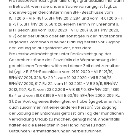
Prozessbevollmächtigten allerdings grundsätzlich nur dann
in Betracht, wenn die andere Sache vorrangig ist (vgl. zu
anderweitigen Gerichtsterminen BFH-Beschlüsse vom
15.11.2016 - VI R 48/15, BFH/NV 2017, 284 und vom 14.01.2016 - III
B 73/15, BFH/NV 2016, 584; zu einem Termin im Ehrenamt s.
BFH-Beschluss vom 10.03.2020 - VII B 206/18, BFH/NV 2020,
917) oder der Urlaub oder ein sonstiges in der Privatsphäre
liegendes Vorhaben in seiner Planung bereits vor Zugang
der Ladung so ausgestaltet war, dass dem
Prozessbevollmächtigten unter Berücksichtigung der
Gesamtumstände des Einzelfalls die Wahrnehmung des
gerichtlichen Termins während dieser Zeit nicht zumutbar
ist (vgl. z.B. BFH-Beschlüsse vom 21.10.2020 - VII B 121/19,
BFH/NV 2021, 326, Rz 29 f.; vom 10.03.2020 - VII B 206/18,
BFH/NV 2020, 917, Rz 22; vom 14.03.2012 - V B 89/11, BFH/NV
2012, 1157, Rz 11; vom 23.02.2011 - V B 85/10, BFH/NV 2011, 1365,
Rz 4 und vom 16.08.1999 - VIII B 63/99, BFH/NV 2000, 209, Rz
3). Der Vortrag eines Beteiligten, er habe (gegebenenfalls
auch zusammen mit einer anderen Person) vor Zugang
der Ladung den Entschluss gefasst, am Tag der mündlichen
Verhandlung Urlaub zu machen, genügt nicht. Andernfalls
hätten es die Beteiligten in der Hand, nahezu nach
Gutdünken Terminsänderungen herbeizuführen.