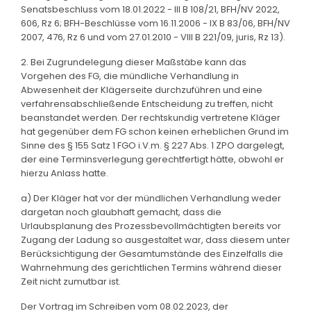
Senatsbeschluss vom 18.01.2022 - III B 108/21, BFH/NV 2022,
606, Rz 6; BFH-Beschlüsse vom 16.11.2006 - IX B 83/06, BFH/NV
2007, 476, Rz 6 und vom 27.01.2010 - VIII B 221/09, juris, Rz 13).
2. Bei Zugrundelegung dieser Maßstäbe kann das
Vorgehen des FG, die mündliche Verhandlung in
Abwesenheit der Klägerseite durchzuführen und eine
verfahrensabschließende Entscheidung zu treffen, nicht
beanstandet werden. Der rechtskundig vertretene Kläger
hat gegenüber dem FG schon keinen erheblichen Grund im
Sinne des § 155 Satz 1 FGO i.V.m. § 227 Abs. 1 ZPO dargelegt,
der eine Terminsverlegung gerechtfertigt hätte, obwohl er
hierzu Anlass hatte.
a) Der Kläger hat vor der mündlichen Verhandlung weder
dargetan noch glaubhaft gemacht, dass die
Urlaubsplanung des Prozessbevollmächtigten bereits vor
Zugang der Ladung so ausgestaltet war, dass diesem unter
Berücksichtigung der Gesamtumstände des Einzelfalls die
Wahrnehmung des gerichtlichen Termins während dieser
Zeit nicht zumutbar ist.
Der Vortrag im Schreiben vom 08.02.2023, der