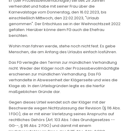
Er (der Prozessbevollmächtigte) sei seit 25 Jahren
verheiratet und habe mit seiner Frau über die
Karnevalstage vom Donnerstag, den 16.02.2023, bis
einschließlich Mittwoch, den 22.02.2023, "Urlaub
genommen". Der Entschluss sei in der Weihnachtszeit 2022
gefallen. Hierüber könne dem FG auch die Ehefrau
berichten.
Wohin man fahren werde, stehe noch nicht fest. Es gebe
Menschen, die am Anfang des Urlaubs einfach losführen.
Das FG verlegte den Termin zur mündlichen Verhandlung
nicht. Weder der Kläger noch der Prozessbevollmächtigte
erschienen zur mündlichen Verhandlung. Das FG
verhandelte in Abwesenheit der Klägerseite und wies die
Klage ab. In den Urteilsgründen legte es die hierfür
maßgeblichen Gründe dar.
Gegen dieses Urteil wendet sich der Kläger mit der
Beschwerde wegen Nichtzulassung der Revision (§ 116 Abs.
1 FGO), die er mit einer Verletzung seines Anspruchs auf
rechtliches Gehörs (Art. 103 Abs. 1 des Grundgesetzes --
GG--, § 96 Abs. 2 FGO) und damit mit einem