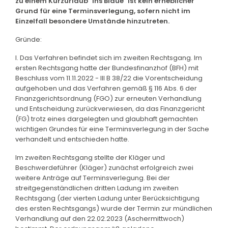
zu einem Kurzurlaub "ins Blaue" ist kein erheblicher
Grund für eine Terminsverlegung, sofern nicht im
Einzelfall besondere Umstände hinzutreten.
Gründe:
I. Das Verfahren befindet sich im zweiten Rechtsgang. Im
ersten Rechtsgang hatte der Bundesfinanzhof (BFH) mit
Beschluss vom 11.11.2022 - III B 38/22 die Vorentscheidung
aufgehoben und das Verfahren gemäß § 116 Abs. 6 der
Finanzgerichtsordnung (FGO) zur erneuten Verhandlung
und Entscheidung zurückverwiesen, da das Finanzgericht
(FG) trotz eines dargelegten und glaubhaft gemachten
wichtigen Grundes für eine Terminsverlegung in der Sache
verhandelt und entschieden hatte.
Im zweiten Rechtsgang stellte der Kläger und
Beschwerdeführer (Kläger) zunächst erfolgreich zwei
weitere Anträge auf Terminsverlegung. Bei der
streitgegenständlichen dritten Ladung im zweiten
Rechtsgang (der vierten Ladung unter Berücksichtigung
des ersten Rechtsgangs) wurde der Termin zur mündlichen
Verhandlung auf den 22.02.2023 (Aschermittwoch)