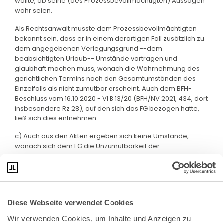
wollte, ob seine (des Prozessbevollmächtigten) Aussagen
wahr seien.
Als Rechtsanwalt musste dem Prozessbevollmächtigten
bekannt sein, dass er in einem derartigen Fall zusätzlich zu
dem angegebenen Verlegungsgrund --dem
beabsichtigten Urlaub-- Umstände vortragen und
glaubhaft machen muss, wonach die Wahrnehmung des
gerichtlichen Termins nach den Gesamtumständen des
Einzelfalls als nicht zumutbar erscheint. Auch dem BFH-
Beschluss vom 16.10.2020 - VI B 13/20 (BFH/NV 2021, 434, dort
insbesondere Rz 28), auf den sich das FG bezogen hatte,
ließ sich dies entnehmen.
c) Auch aus den Akten ergeben sich keine Umstände,
wonach sich dem FG die Unzumutbarkeit der
Terminswahrnehmung geradezu aufdrängen musste.
Diese Webseite verwendet Cookies
Wir verwenden Cookies, um Inhalte und Anzeigen zu 