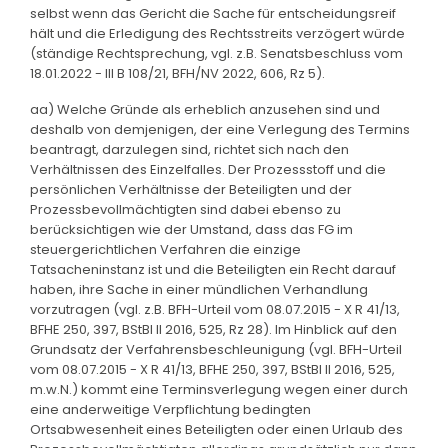
selbst wenn das Gericht die Sache für entscheidungsreif
hält und die Erledigung des Rechtsstreits verzögert würde
(ständige Rechtsprechung, vgl. z.B. Senatsbeschluss vom
18.01.2022 - III B 108/21, BFH/NV 2022, 606, Rz 5).
aa) Welche Gründe als erheblich anzusehen sind und
deshalb von demjenigen, der eine Verlegung des Termins
beantragt, darzulegen sind, richtet sich nach den
Verhältnissen des Einzelfalles. Der Prozessstoff und die
persönlichen Verhältnisse der Beteiligten und der
Prozessbevollmächtigten sind dabei ebenso zu
berücksichtigen wie der Umstand, dass das FG im
steuergerichtlichen Verfahren die einzige
Tatsacheninstanz ist und die Beteiligten ein Recht darauf
haben, ihre Sache in einer mündlichen Verhandlung
vorzutragen (vgl. z.B. BFH-Urteil vom 08.07.2015 - X R 41/13,
BFHE 250, 397, BStBl II 2016, 525, Rz 28). Im Hinblick auf den
Grundsatz der Verfahrensbeschleunigung (vgl. BFH-Urteil
vom 08.07.2015 - X R 41/13, BFHE 250, 397, BStBl II 2016, 525,
m.w.N.) kommt eine Terminsverlegung wegen einer durch
eine anderweitige Verpflichtung bedingten
Ortsabwesenheit eines Beteiligten oder einen Urlaub des