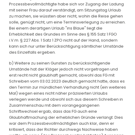
Prozessbevollmächtigte habe sich vor Zugang der Ladung
mit seiner Frau darauf verständigt, am Sitzungstag Urlaub
zu machen, sie wüssten aber nicht, wohin die Reise gehen
solle, genügt nicht, um eine Terminsverlegung zu erreichen.
Bei einem derartigen Urlaub "ins Blaue" liegt die
Erheblichkeit des Grundes im Sinne des § 155 Satz 1 FGO
i.V.m. § 227 Abs. 1 Satz 1 ZPO nicht auf der Hand, sondern
kann sich nur unter Berücksichtigung sämtlicher Umstände
des Einzelfalls ergeben.
b) Weitere zu seinen Gunsten zu berücksichtigende
Umstände hat der Kläger jedoch nicht vorgetragen und
erst recht nicht glaubhaft gemacht, obwohl das FG mit
Schreiben vom 03.02.2023 deutlich gemacht hatte, dass es
den Termin zur mündlichen Verhandlung nicht (ein weiteres
Mal) wegen eines nicht näher präzisierten Urlaubs
verlegen werde und obwohl sich aus diesem Schreiben in
Zusammenschau mit dem vorangegangenen
Schriftwechsel ergab, dass das FG auch eine
Glaubhaftmachung der erheblichen Gründe verlangt. Dies
war dem Prozessbevollmächtigten auch klar, denn er
kritisiert, dass der Richter durchwegs Nachweise haben