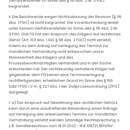
Verfahrensfehler im Sinne des § 115 Abs. 2 Nr. 3 FGO
begründet.
II. Die Beschwerde wegen Nichtzulassung der Revision (§ 116
Abs. 1 FGO) ist nicht begründet. Die Vorentscheidung leidet
unter keinem Verfahrensfehler im Sinne des § 115 Abs. 2 Nr.
3 FGO. Das FG hat den Anspruch des Klägers auf rechtliches
Gehör (Art. 103 Abs. 1 GG, § 96 Abs. 2 FGO) nicht verletzt,
indem es dem Antrag auf Verlegung des Termins zur
mündlichen Verhandlung nicht entsprochen und in
Abwesenheit des Klägers und des
Prozessbevollmächtigten verhandelt und in der Sache
entschieden hat. Der rechtskundig vertretene Kläger hat
gegenüber dem FG keinen eine Terminsverlegung
rechtfertigenden, erheblichen Grund im Sinne des § 155
Satz 1 FGO i.V.m. § 227 Abs. 1 der Zivilprozessordnung (ZPO)
dargelegt.
1. a) Der Anspruch auf Gewährung des rechtlichen Gehörs
kann durch eine unzutreffende Behandlung eines Antrags
auf Verlegung des anberaumten Termins zur mündlichen
Verhandlung verletzt werden (ständige Rechtsprechung, s.
z.B. Senatsbeschluss vom 18.01.2022 - III B 108/21, BFH/NV