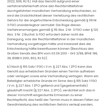
2022, 606, Rz 5). Hat das Gericht aufgrund einer
verfahrensfehlerhaft ohne den Rechtsmittelführer
durchgeführten mündlichen Verhandlung entschieden, so
wird die Ursächlichkeit dieser Verletzung des rechtlichen
Gehörs für die angefochtene Entscheidung gemäß § 119 Nr.
3 FGO unwiderlegbar vermutet. Die Rüge dieses
Verfahrensmangels gemäß § 115 Abs. 2 Nr. 3 FGO oder § 120
Abs. 3 Nr. 2 Buchst. b FGO erfordert daher nicht die
Darlegung, was der Rechtsmittelführer in der mündlichen
Verhandlung vorgetragen hätte und inwieweit dies die
Entscheidung hätte beeinflussen können (Beschluss des
Großen Senats des BFH vom 03.09.2001 - GrS 3/98, BFHE 196,
39, BStBl II 2001, 802, Rz 52).
b) Nach § 155 Satz 1 FGO i.V.m. § 227 Abs. 1 ZPO kann das
Gericht aus erheblichen Gründen einen Termin aufheben
oder verlegen sowie eine Verhandlung vertagen. Wenn ein
Beteiligter erhebliche Gründe im Sinne des § 155 Satz 1 FGO
i.V.m. § 227 Abs. 1 ZPO geltend und (gegebenenfalls)
glaubhaft macht (§ 227 Abs. 2 ZPO), verdichtet sich das in
dieser Vorschrift eingeräumte Ermessen zu einer
Rechtspflicht, das heißt der Termin muss in diesen Fällen zur
Gewährleistung des rechtlichen Gehörs verlegt werden,