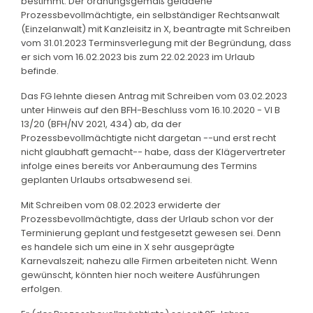
bestimmt. Der ordnungsgemäß geladene
Prozessbevollmächtigte, ein selbständiger Rechtsanwalt
(Einzelanwalt) mit Kanzleisitz in X, beantragte mit Schreiben
vom 31.01.2023 Terminsverlegung mit der Begründung, dass
er sich vom 16.02.2023 bis zum 22.02.2023 im Urlaub
befinde.
Das FG lehnte diesen Antrag mit Schreiben vom 03.02.2023
unter Hinweis auf den BFH-Beschluss vom 16.10.2020 - VI B
13/20 (BFH/NV 2021, 434) ab, da der
Prozessbevollmächtigte nicht dargetan --und erst recht
nicht glaubhaft gemacht-- habe, dass der Klägervertreter
infolge eines bereits vor Anberaumung des Termins
geplanten Urlaubs ortsabwesend sei.
Mit Schreiben vom 08.02.2023 erwiderte der
Prozessbevollmächtigte, dass der Urlaub schon vor der
Terminierung geplant und festgesetzt gewesen sei. Denn
es handele sich um eine in X sehr ausgeprägte
Karnevalszeit; nahezu alle Firmen arbeiteten nicht. Wenn
gewünscht, könnten hier noch weitere Ausführungen
erfolgen.