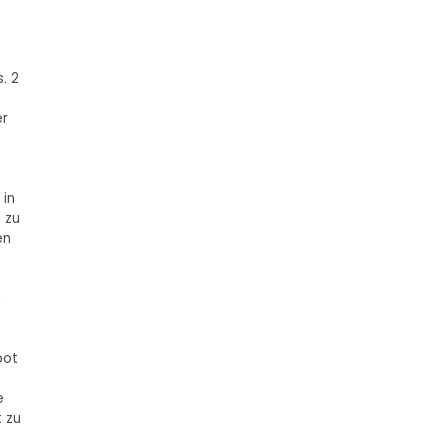
. 2
er
 in
s zu
en
e
n
bot
e
t zu