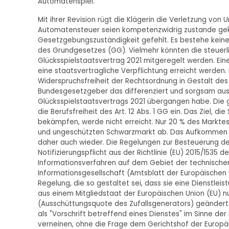
Automatenspiel.
Mit ihrer Revision rügt die Klägerin die Verletzung von
Automatensteuer seien kompetenzwidrig zustande g
Gesetzgebungszuständigkeit gefehlt. Es bestehe keine Erf
des Grundgesetzes (GG). Vielmehr könnten die steuer
Glücksspielstaatsvertrag 2021 mitgeregelt werden. Ei
eine staatsvertragliche Verpflichtung erreicht werde
Widerspruchsfreiheit der Rechtsordnung in Gestalt des
Bundesgesetzgeber das differenziert und sorgsam aust
Glücksspielstaatsvertrags 2021 übergangen habe. Die g
die Berufsfreiheit des Art. 12 Abs. 1 GG ein. Das Ziel, 
bekämpfen, werde nicht erreicht. Nur 20 % des Marktes s
und ungeschützten Schwarzmarkt ab. Das Aufkommen de
daher auch wieder. Die Regelungen zur Besteuerung des
Notifizierungspflicht aus der Richtlinie (EU) 2015/1535
Informationsverfahren auf dem Gebiet der technischen 
Informationsgesellschaft (Amtsblatt der Europäischen Uni
Regelung, die so gestaltet sei, dass sie eine Dienstle
aus einem Mitgliedstaat der Europäischen Union (EU) n
(Ausschüttungsquote des Zufallsgenerators) geändert
als "Vorschrift betreffend eines Dienstes" im Sinne der
verneinen, ohne die Frage dem Gerichtshof der Europäi