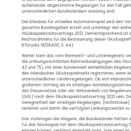
aufeinander abgestimmte Regelungen für den Fall getro
unterschiedlichen Bundesländern ansässig sind.
Die Erlaubnis für virtuelles Automatenspiel wird den V
gesamte Bundesgebiet erteilt und unterliegt den einh
Glücksspielstaatsvertrags 2021. Dementsprechend ist es
Rechtsrahmens für die Besteuerung dieser Glücksspielf
BTDrucks 19/28400, S. 44).
Weiter kann das vom Rennwett- und Lotteriegesetz verfol
die ordnungsrechtlichen Rahmenbedingungen des Glücks
42 und 75), mit einer bundesweit einheitlichen Regelun
den inländischen Glücksspielmarkt registrieren, wenn s
unterschiedlicher Länderregelungen. Ob sich inländisch
größerem Umfang als im streitigen Anmeldungszeitraum
des Steuersatzes oder der Wirksamkeit von Regulie
(GGL) nach dem Glücksspielstaatsvertrag 2021 sein. Die
Geeignetheit der streitigen Regelungen, (rechtstreue)
verleiten und damit die verfolgten Lenkungszwecke zu 
Das Vorbringen der Klägerin, die Bundesländer hätten
für das Glücksspiel mit dem Glücksspielstaatsvertrag
einigen können, verfängt ebenfalls nicht. Zum einen is