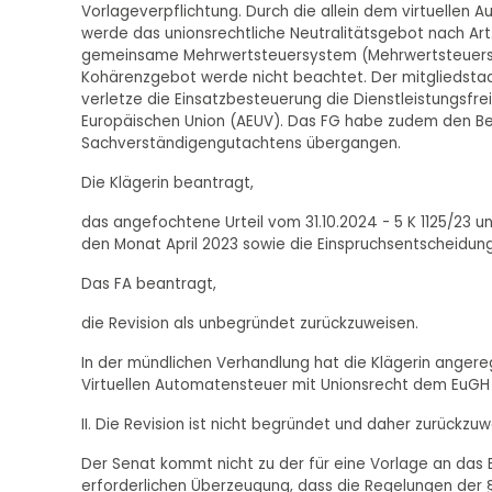
Vorlageverpflichtung. Durch die allein dem virtuellen 
werde das unionsrechtliche Neutralitätsgebot nach Art.
gemeinsame Mehrwertsteuersystem (Mehrwertsteuersyst
Kohärenzgebot werde nicht beachtet. Der mitgliedstaa
verletze die Einsatzbesteuerung die Dienstleistungsfre
Europäischen Union (AEUV). Das FG habe zudem den Bew
Sachverständigengutachtens übergangen.
Die Klägerin beantragt,
das angefochtene Urteil vom 31.10.2024 - 5 K 1125/23 
den Monat April 2023 sowie die Einspruchsentscheidun
Das FA beantragt,
die Revision als unbegründet zurückzuweisen.
In der mündlichen Verhandlung hat die Klägerin angere
Virtuellen Automatensteuer mit Unionsrecht dem EuGH
II. Die Revision ist nicht begründet und daher zurückzu
Der Senat kommt nicht zu der für eine Vorlage an das 
erforderlichen Überzeugung, dass die Regelungen der §§ 3