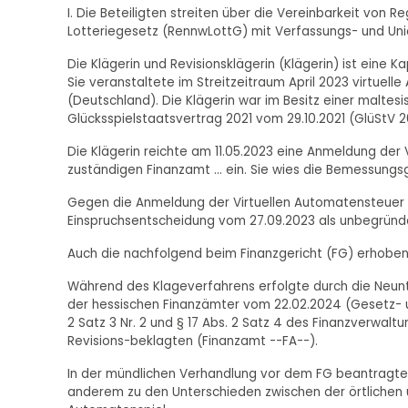
I. Die Beteiligten streiten über die Vereinbarkeit von
Lotteriegesetz (RennwLottG) mit Verfassungs- und Uni
Die Klägerin und Revisionsklägerin (Klägerin) ist eine K
Sie veranstaltete im Streitzeitraum April 2023 virtuel
(Deutschland). Die Klägerin war im Besitz einer maltes
Glücksspielstaatsvertrag 2021 vom 29.10.2021 (GlüStV 
Die Klägerin reichte am 11.05.2023 eine Anmeldung der
zuständigen Finanzamt ... ein. Sie wies die Bemessungsgr
Gegen die Anmeldung der Virtuellen Automatensteuer für
Einspruchsentscheidung vom 27.09.2023 als unbegründ
Auch die nachfolgend beim Finanzgericht (FG) erhobene K
Während des Klageverfahrens erfolgte durch die Neun
der hessischen Finanzämter vom 22.02.2024 (Gesetz- un
2 Satz 3 Nr. 2 und § 17 Abs. 2 Satz 4 des Finanzverwa
Revisions-beklagten (Finanzamt --FA--).
In der mündlichen Verhandlung vor dem FG beantragte 
anderem zu den Unterschieden zwischen der örtlichen u