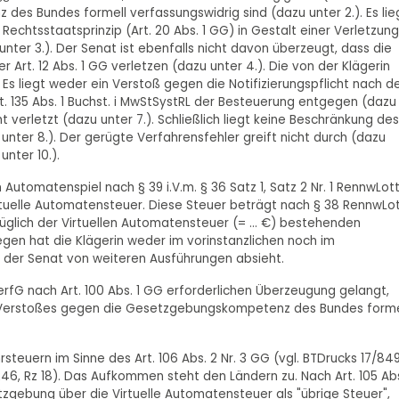
s Bundes formell verfassungswidrig sind (dazu unter 2.). Es li
echtsstaatsprinzip (Art. 20 Abs. 1 GG) in Gestalt einer Verletzung
nter 3.). Der Senat ist ebenfalls nicht davon überzeugt, dass die
Art. 12 Abs. 1 GG verletzen (dazu unter 4.). Die von der Klägerin
Es liegt weder ein Verstoß gegen die Notifizierungspflicht nach d
Art. 135 Abs. 1 Buchst. i MwStSystRL der Besteuerung entgegen (dazu
t verletzt (dazu unter 7.). Schließlich liegt keine Beschränkung des
 unter 8.). Der gerügte Verfahrensfehler greift nicht durch (dazu
unter 10.).
em Automatenspiel nach § 39 i.V.m. § 36 Satz 1, Satz 2 Nr. 1 RennwLot
tuelle Automatensteuer. Diese Steuer beträgt nach § 38 RennwLo
züglich der Virtuellen Automatensteuer (= ... €) bestehenden
gen hat die Klägerin weder im vorinstanzlichen noch im
 der Senat von weiteren Ausführungen absieht.
VerfG nach Art. 100 Abs. 1 GG erforderlichen Überzeugung gelangt,
 Verstoßes gegen die Gesetzgebungskompetenz des Bundes forme
steuern im Sinne des Art. 106 Abs. 2 Nr. 3 GG (vgl. BTDrucks 17/84
, 246, Rz 18). Das Aufkommen steht den Ländern zu. Nach Art. 105 Ab
zgebung über die Virtuelle Automatensteuer als "übrige Steuer",