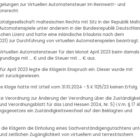
 Regelungen zur Virtuellen Automatensteuer im Rennwett- und
onsrecht.
apitalgesellschaft maltesischen Rechts mit Sitz in der Republik Malt
le Automatenspiele unter anderem in der Bundesrepublik Deutschla
ischen Lizenz und hatte eine inländische Erlaubnis nach dem
2021) zur Durchführung von virtuellen Automatenspielen beantragt.
 Virtuellen Automatensteuer für den Monat April 2023 beim damals
undlage mit ... € und die Steuer mit ... € aus.
 April 2023 legte die Klägerin Einspruch ein. Dieser wurde mit
et zurückgewiesen.
lage hatte mit Urteil vom 31.10.2024 - 5 K 1125/23 keinen Erfolg.
te Verordnung zur Änderung der Verordnung über die Zuständigke
d Verordnungsblatt für das Land Hessen 2024, Nr. 5) i.V.m. § 17 A
ltungsgesetzes ein Zuständigkeitswechsel auf den Beklagten und
die Klägerin die Einholung eines Sachverständigengutachtens unt
nd zeitlichen Zugänglichkeit von virtuellem und terrestrischem