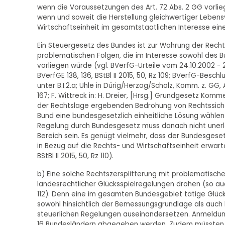
wenn die Voraussetzungen des Art. 72 Abs. 2 GG vorlie
wenn und soweit die Herstellung gleichwertiger Leben
Wirtschaftseinheit im gesamtstaatlichen Interesse ein
Ein Steuergesetz des Bundes ist zur Wahrung der Rechts
problematischen Folgen, die im Interesse sowohl des 
vorliegen würde (vgl. BVerfG-Urteile vom 24.10.2002 - 2 Bv
BVerfGE 138, 136, BStBl II 2015, 50, Rz 109; BVerfG-Besch
unter B.I.2.a; Uhle in Dürig/Herzog/Scholz, Komm. z. GG, 
167; F. Wittreck in: H. Dreier, [Hrsg.] Grundgesetz Kommen
der Rechtslage ergebenden Bedrohung von Rechtssiche
Bund eine bundesgesetzlich einheitliche Lösung wählen (v
Regelung durch Bundesgesetz muss danach nicht unerläs
Bereich sein. Es genügt vielmehr, dass der Bundesgese
in Bezug auf die Rechts- und Wirtschaftseinheit erwarten 
BStBl II 2015, 50, Rz 110).
b) Eine solche Rechtszersplitterung mit problematisch
landesrechtlicher Glücksspielregelungen drohen (so auc
112). Denn eine im gesamten Bundesgebiet tätige Glück
sowohl hinsichtlich der Bemessungsgrundlage als auch 
steuerlichen Regelungen auseinandersetzen. Anmeldung
16 Bundesländern abgegeben werden. Zudem müssten i