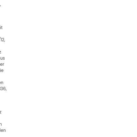
,
it
12,
z
aus
er
ie
en
136,
z
n
len