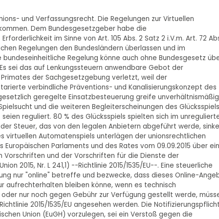
 Unions- und Verfassungsrecht. Die Regelungen zur Virtuellen
ekommen. Dem Bundesgesetzgeber habe die
orderlichkeit im Sinne von Art. 105 Abs. 2 Satz 2 i.V.m. Art. 72 Abs
lichen Regelungen den Bundesländern überlassen und im
ne bundeseinheitliche Regelung könne auch ohne Bundesgesetz üb
n. Es sei das auf Lenkungssteuern anwendbare Gebot der
 Primates der Sachgesetzgebung verletzt, weil der
arierte verbindliche Präventions- und Kanalisierungskonzept des
esetzlich geregelte Einsatzbesteuerung greife unverhältnismäßig
die Spielsucht und die weiteren Begleiterscheinungen des Glücksspiel
eien reguliert. 80 % des Glücksspiels spielten sich im unreguliert
r Steuer, das von den legalen Anbietern abgeführt werde, sink
 virtuellen Automatenspiels unterlägen der unionsrechtlichen
 des Europäischen Parlaments und des Rates vom 09.09.2015 über ei
Vorschriften und der Vorschriften für die Dienste der
on 2015, Nr. L 241,1) --Richtlinie 2015/1535/EU--. Eine steuerliche
istung nur "online" betreffe und bezwecke, dass dieses Online-Ange
ur aufrechterhalten bleiben könne, wenn es technisch
 oder nur noch gegen Gebühr zur Verfügung gestellt werde, müss
 Richtlinie 2015/1535/EU angesehen werden. Die Notifizierungspflich
schen Union (EuGH) vorzulegen, sei ein Verstoß gegen die