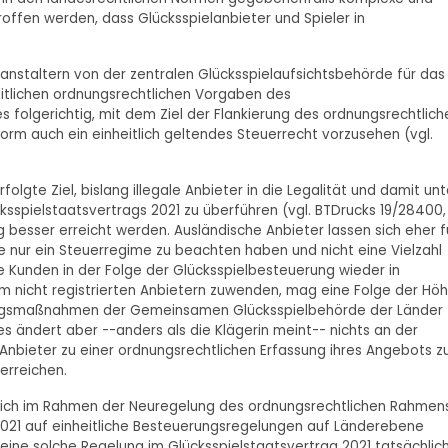
ffen werden, dass Glücksspielanbieter und Spieler in
eranstaltern von der zentralen Glücksspielaufsichtsbehörde für das
eitlichen ordnungsrechtlichen Vorgaben des
 folgerichtig, mit dem Ziel der Flankierung des ordnungsrechtlich
orm auch ein einheitlich geltendes Steuerrecht vorzusehen (vgl.
gte Ziel, bislang illegale Anbieter in die Legalität und damit unt
spielstaatsvertrags 2021 zu überführen (vgl. BTDrucks 19/28400, 
g besser erreicht werden. Ausländische Anbieter lassen sich eher f
ie nur ein Steuerregime zu beachten haben und nicht eine Vielzahl
e Kunden in der Folge der Glücksspielbesteuerung wieder in
 nicht registrierten Anbietern zuwenden, mag eine Folge der Hö
rungsmaßnahmen der Gemeinsamen Glücksspielbehörde der Länder
s ändert aber --anders als die Klägerin meint-- nichts an der
 Anbieter zu einer ordnungsrechtlichen Erfassung ihres Angebots z
erreichen.
 sich im Rahmen der Neuregelung des ordnungsrechtlichen Rahmen
 2021 auf einheitliche Besteuerungsregelungen auf Länderebene
t eine solche Regelung im Glücksspielstaatsvertrag 2021 tatsächlic