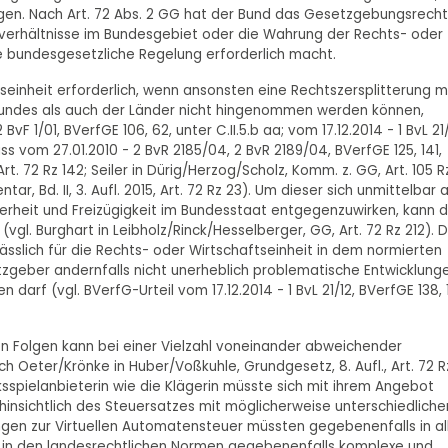
gen. Nach Art. 72 Abs. 2 GG hat der Bund das Gesetzgebungsrecht
sverhältnisse im Bundesgebiet oder die Wahrung der Rechts- oder
e bundesgesetzliche Regelung erforderlich macht.
einheit erforderlich, wenn ansonsten eine Rechtszersplitterung m
Bundes als auch der Länder nicht hingenommen werden können,
F 1/01, BVerfGE 106, 62, unter C.II.5.b aa; vom 17.12.2014 - 1 BvL 21/
luss vom 27.01.2010 - 2 BvR 2185/04, 2 BvR 2189/04, BVerfGE 125, 141,
Art. 72 Rz 142; Seiler in Dürig/Herzog/Scholz, Komm. z. GG, Art. 105 R
tar, Bd. II, 3. Aufl. 2015, Art. 72 Rz 23). Um dieser sich unmittelbar 
rheit und Freizügigkeit im Bundesstaat entgegenzuwirken, kann d
gl. Burghart in Leibholz/Rinck/Hesselberger, GG, Art. 72 Rz 212). D
slich für die Rechts- oder Wirtschaftseinheit in dem normierten
tzgeber andernfalls nicht unerheblich problematische Entwicklung
darf (vgl. BVerfG-Urteil vom 17.12.2014 - 1 BvL 21/12, BVerfGE 138, 
en Folgen kann bei einer Vielzahl voneinander abweichender
h Oeter/Krönke in Huber/Voßkuhle, Grundgesetz, 8. Aufl., Art. 72 R
sspielanbieterin wie die Klägerin müsste sich mit ihrem Angebot
hinsichtlich des Steuersatzes mit möglicherweise unterschiedliche
en zur Virtuellen Automatensteuer müssten gegebenenfalls in al
n den landesrechtlichen Normen gegebenenfalls komplexe und