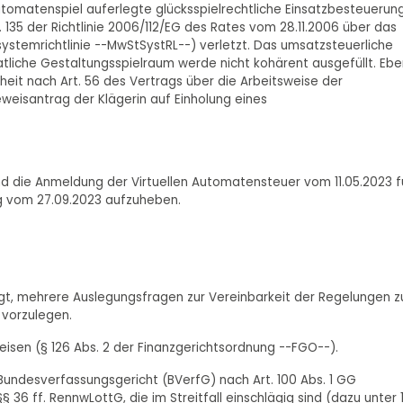
Automatenspiel auferlegte glücksspielrechtliche Einsatzbesteuerun
 135 der Richtlinie 2006/112/EG des Rates vom 28.11.2006 über das
emrichtlinie --MwStSystRL--) verletzt. Das umsatzsteuerliche
tliche Gestaltungsspielraum werde nicht kohärent ausgefüllt. Eb
iheit nach Art. 56 des Vertrags über die Arbeitsweise der
eisantrag der Klägerin auf Einholung eines
und die Anmeldung der Virtuellen Automatensteuer vom 11.05.2023 f
g vom 27.09.2023 aufzuheben.
gt, mehrere Auslegungsfragen zur Vereinbarkeit der Regelungen z
 vorzulegen.
weisen (§ 126 Abs. 2 der Finanzgerichtsordnung --FGO--).
Bundesverfassungsgericht (BVerfG) nach Art. 100 Abs. 1 GG
6 ff. RennwLottG, die im Streitfall einschlägig sind (dazu unter 1.