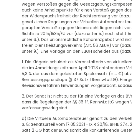
wegen Verstoßes gegen die Gesetzgebungskompetenz de
auch keine Anhaltspunkte für einen Verstoß gegen das R
der Widerspruchsfreiheit der Rechtsordnung vor (dazu u
gesetzlichen Regelungen zur Virtuellen Automatensteuer 
gerügten Verstöße gegen Unionsrecht liegen nicht vor. 
Richtlinie 2015/1535/EU vor (dazu unter 5.) noch steht 
unter 6.). Das unionsrechtliche Kohärenzgebot wird nich
freien Dienstleistungsverkehrs (Art. 56 AEUV) vor (dazu
unter 9.). Eine Vorlage an den EuGH scheidet aus (dazu 
1. Die Klägerin schuldet als Veranstalterin von virtuell
die im Anmeldungszeitraum April 2023 entstandene Vir
5,3 % der aus dem geleisteten Spieleinsatz (= ... €) ab
Bemessungsgrundlage (§ 37 Satz 1 RennwLottG). Hierge
Revisionsverfahren Einwendungen vorgebracht, sodass
2. Der Senat ist nicht zu der für eine Vorlage an das B
dass die Regelungen der §§ 36 ff. RennwLottG wegen
verfassungswidrig sind.
a) Die Virtuelle Automatensteuer gehört zu den Verkehr
S. 8; Senatsurteil vom 17.05.2021 - IX R 20/18, BFHE 274
Satz 2 GG hat der Bund somit die konkurrierende Geset