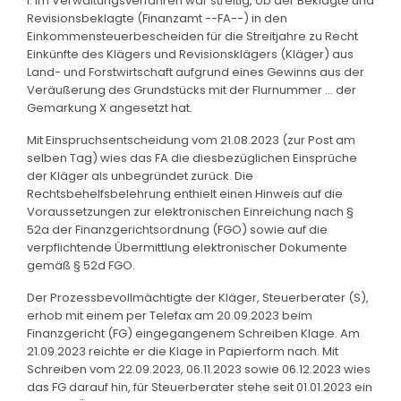
I. Im Verwaltungsverfahren war streitig, ob der Beklagte und
Revisionsbeklagte (Finanzamt --FA--) in den
Einkommensteuerbescheiden für die Streitjahre zu Recht
Einkünfte des Klägers und Revisionsklägers (Kläger) aus
Land- und Forstwirtschaft aufgrund eines Gewinns aus der
Veräußerung des Grundstücks mit der Flurnummer ... der
Gemarkung X angesetzt hat.
Mit Einspruchsentscheidung vom 21.08.2023 (zur Post am
selben Tag) wies das FA die diesbezüglichen Einsprüche
der Kläger als unbegründet zurück. Die
Rechtsbehelfsbelehrung enthielt einen Hinweis auf die
Voraussetzungen zur elektronischen Einreichung nach §
52a der Finanzgerichtsordnung (FGO) sowie auf die
verpflichtende Übermittlung elektronischer Dokumente
gemäß § 52d FGO.
Der Prozessbevollmächtigte der Kläger, Steuerberater (S),
erhob mit einem per Telefax am 20.09.2023 beim
Finanzgericht (FG) eingegangenem Schreiben Klage. Am
21.09.2023 reichte er die Klage in Papierform nach. Mit
Schreiben vom 22.09.2023, 06.11.2023 sowie 06.12.2023 wies
das FG darauf hin, für Steuerberater stehe seit 01.01.2023 ein