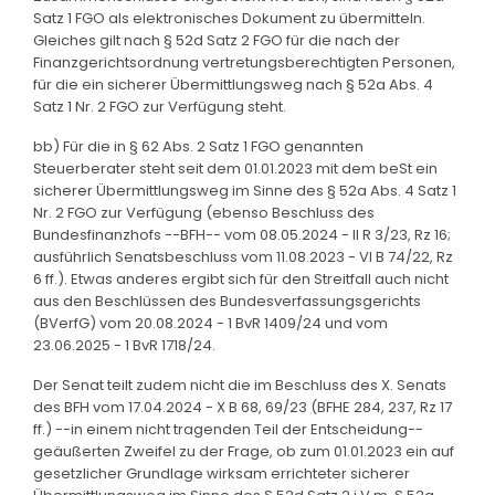
Satz 1 FGO als elektronisches Dokument zu übermitteln.
Gleiches gilt nach § 52d Satz 2 FGO für die nach der
Finanzgerichtsordnung vertretungsberechtigten Personen,
für die ein sicherer Übermittlungsweg nach § 52a Abs. 4
Satz 1 Nr. 2 FGO zur Verfügung steht.
bb) Für die in § 62 Abs. 2 Satz 1 FGO genannten
Steuerberater steht seit dem 01.01.2023 mit dem beSt ein
sicherer Übermittlungsweg im Sinne des § 52a Abs. 4 Satz 1
Nr. 2 FGO zur Verfügung (ebenso Beschluss des
Bundesfinanzhofs --BFH-- vom 08.05.2024 - II R 3/23, Rz 16;
ausführlich Senatsbeschluss vom 11.08.2023 - VI B 74/22, Rz
6 ff.). Etwas anderes ergibt sich für den Streitfall auch nicht
aus den Beschlüssen des Bundesverfassungsgerichts
(BVerfG) vom 20.08.2024 - 1 BvR 1409/24 und vom
23.06.2025 - 1 BvR 1718/24.
Der Senat teilt zudem nicht die im Beschluss des X. Senats
des BFH vom 17.04.2024 - X B 68, 69/23 (BFHE 284, 237, Rz 17
ff.) --in einem nicht tragenden Teil der Entscheidung--
geäußerten Zweifel zu der Frage, ob zum 01.01.2023 ein auf
gesetzlicher Grundlage wirksam errichteter sicherer