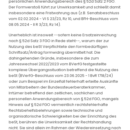
persönlichen Anwendungsbereich des § 52d Satz 2 FGO.
Der Formverstoß führt zur Unwirksamkeit und schließt damit
insbesondere eine Fristwahrung aus (z.B. Senatsbeschluss
vom 02.02.2024 - VI S 23/23, Rz 10, und BFH-Beschluss vom
08.05.2024 - II R 3/23, Rz 14).
Unerheblich ist insoweit --sofern keine Ersatzeinreichung
nach § 52d Satz 3 FGO in Rede steht--, warum der zur
Nutzung des beSt Verpflichtete den formbedürftigen
Schriftsatz/Antrag formwidrig übermittelt hat. Die
dahingehenden Gründe, insbesondere die zum
Jahreswechsel 2022/2023 vom BVerfG festgestellte
komplexe Übergangssituation betreffend die Nutzung des
beSt (BVerfG-Beschluss vom 23.06.2025 - 1 BvR 1718/24)
oder zum Beispiel im Einzelfall fehlerhaft erteilte Auskünfte
von Mitarbeitern der Bundessteuerberaterkammer,
Irrtümer betreffend den zeitlichen, sachlichen und
personellen Anwendungsbereich von § 52d FGO, mangels
Hinweis auf § 52d FGO vermeintlich rechtsfehlerhafte
Rechtsbehelfsbelehrungen sowie technische und
organisatorische Schwierigkeiten bei der Einrichtung des
beSt, berühren die Unwirksamkeit der Rechtshandlung
nicht. Sie sind allein im Rahmen der Wiedereinsetzung nach