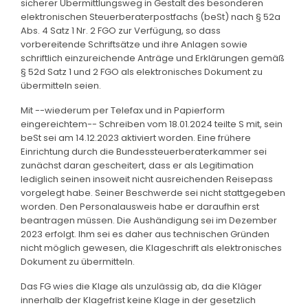
sicherer Übermittlungsweg in Gestalt des besonderen
elektronischen Steuerberaterpostfachs (beSt) nach § 52a
Abs. 4 Satz 1 Nr. 2 FGO zur Verfügung, so dass
vorbereitende Schriftsätze und ihre Anlagen sowie
schriftlich einzureichende Anträge und Erklärungen gemäß
§ 52d Satz 1 und 2 FGO als elektronisches Dokument zu
übermitteln seien.
Mit --wiederum per Telefax und in Papierform
eingereichtem-- Schreiben vom 18.01.2024 teilte S mit, sein
beSt sei am 14.12.2023 aktiviert worden. Eine frühere
Einrichtung durch die Bundessteuerberaterkammer sei
zunächst daran gescheitert, dass er als Legitimation
lediglich seinen insoweit nicht ausreichenden Reisepass
vorgelegt habe. Seiner Beschwerde sei nicht stattgegeben
worden. Den Personalausweis habe er daraufhin erst
beantragen müssen. Die Aushändigung sei im Dezember
2023 erfolgt. Ihm sei es daher aus technischen Gründen
nicht möglich gewesen, die Klageschrift als elektronisches
Dokument zu übermitteln.
Das FG wies die Klage als unzulässig ab, da die Kläger
innerhalb der Klagefrist keine Klage in der gesetzlich