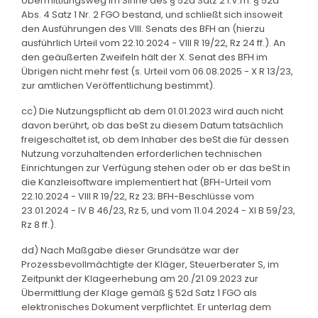
Übermittlungsweg im Sinne des § 52d Satz 2 i.V.m. § 52a
Abs. 4 Satz 1 Nr. 2 FGO bestand, und schließt sich insoweit
den Ausführungen des VIII. Senats des BFH an (hierzu
ausführlich Urteil vom 22.10.2024 - VIII R 19/22, Rz 24 ff.). An
den geäußerten Zweifeln hält der X. Senat des BFH im
Übrigen nicht mehr fest (s. Urteil vom 06.08.2025 - X R 13/23,
zur amtlichen Veröffentlichung bestimmt).
cc) Die Nutzungspflicht ab dem 01.01.2023 wird auch nicht
davon berührt, ob das beSt zu diesem Datum tatsächlich
freigeschaltet ist, ob dem Inhaber des beSt die für dessen
Nutzung vorzuhaltenden erforderlichen technischen
Einrichtungen zur Verfügung stehen oder ob er das beSt in
die Kanzleisoftware implementiert hat (BFH-Urteil vom
22.10.2024 - VIII R 19/22, Rz 23; BFH-Beschlüsse vom
23.01.2024 - IV B 46/23, Rz 5, und vom 11.04.2024 - XI B 59/23,
Rz 8 ff.).
dd) Nach Maßgabe dieser Grundsätze war der
Prozessbevollmächtigte der Kläger, Steuerberater S, im
Zeitpunkt der Klageerhebung am 20./21.09.2023 zur
Übermittlung der Klage gemäß § 52d Satz 1 FGO als
elektronisches Dokument verpflichtet. Er unterlag dem