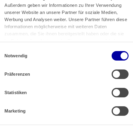
Außerdem geben wir Informationen zu Ihrer Verwendung 
unserer Website an unsere Partner für soziale Medien, 
Bundeskanzlerplatz 2
Werbung und Analysen weiter. Unsere Partner führen diese 
53113 Bonn
Informationen möglicherweise mit weiteren Daten 
zusammen, die Sie ihnen bereitgestellt haben oder die sie 
Pressemitteilungen
AGB
|
im Rahmen Ihrer Nutzung der Dienste gesammelt haben.
Impressum
Datenschutz
|
Einwilligungsauswahl
Impressum
 | 
Datenschutz
Notwendig
Präferenzen
Zahlung & Versand
Rücksendungen/Widerrufsbelehrung
Muster Widerrufsformular (PDF)
Statistiken
Remissionsbedingungen für den Handel
Kündigungsformular
Marketing
Barrierefreiheit