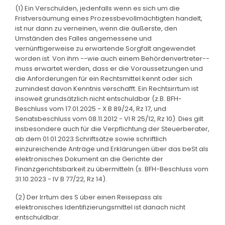
(1) Ein Verschulden, jedenfalls wenn es sich um die
Fristversäumung eines Prozessbevollmächtigten handelt,
ist nur dann zu verneinen, wenn die äußerste, den
Umständen des Falles angemessene und
vernünftigerweise zu erwartende Sorgfalt angewendet
worden ist. Von ihm --wie auch einem Behördenvertreter--
muss erwartet werden, dass er die Voraussetzungen und
die Anforderungen für ein Rechtsmittel kennt oder sich
zumindest davon Kenntnis verschafft. Ein Rechtsirrtum ist
insoweit grundsätzlich nicht entschuldbar (z.B. BFH-
Beschluss vom 17.01.2025 - X B 89/24, Rz 17, und
Senatsbeschluss vom 08.11.2012 - VI R 25/12, Rz 10). Dies gilt
insbesondere auch für die Verpflichtung der Steuerberater,
ab dem 01.01.2023 Schriftsätze sowie schriftlich
einzureichende Anträge und Erklärungen über das beSt als
elektronisches Dokument an die Gerichte der
Finanzgerichtsbarkeit zu übermitteln (s. BFH-Beschluss vom
31.10.2023 - IV B 77/22, Rz 14).
(2) Der Irrtum des S über einen Reisepass als
elektronisches Identifizierungsmittel ist danach nicht
entschuldbar.