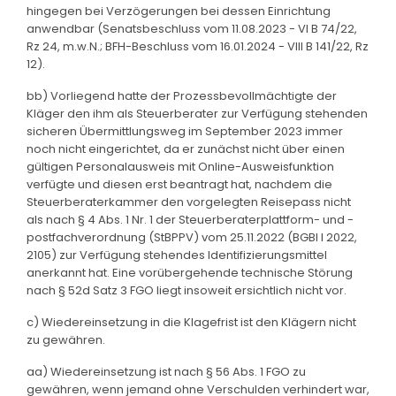
hingegen bei Verzögerungen bei dessen Einrichtung
anwendbar (Senatsbeschluss vom 11.08.2023 - VI B 74/22,
Rz 24, m.w.N.; BFH-Beschluss vom 16.01.2024 - VIII B 141/22, Rz
12).
bb) Vorliegend hatte der Prozessbevollmächtigte der
Kläger den ihm als Steuerberater zur Verfügung stehenden
sicheren Übermittlungsweg im September 2023 immer
noch nicht eingerichtet, da er zunächst nicht über einen
gültigen Personalausweis mit Online-Ausweisfunktion
verfügte und diesen erst beantragt hat, nachdem die
Steuerberaterkammer den vorgelegten Reisepass nicht
als nach § 4 Abs. 1 Nr. 1 der Steuerberaterplattform- und -
postfachverordnung (StBPPV) vom 25.11.2022 (BGBl I 2022,
2105) zur Verfügung stehendes Identifizierungsmittel
anerkannt hat. Eine vorübergehende technische Störung
nach § 52d Satz 3 FGO liegt insoweit ersichtlich nicht vor.
c) Wiedereinsetzung in die Klagefrist ist den Klägern nicht
zu gewähren.
aa) Wiedereinsetzung ist nach § 56 Abs. 1 FGO zu
gewähren, wenn jemand ohne Verschulden verhindert war,