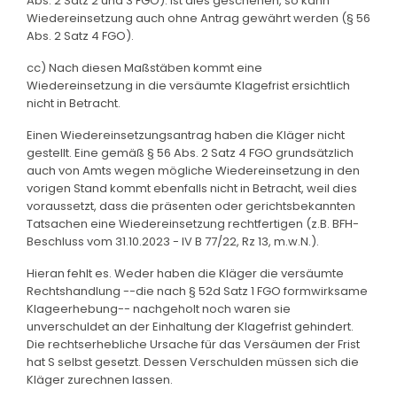
Abs. 2 Satz 2 und 3 FGO). Ist dies geschehen, so kann
Wiedereinsetzung auch ohne Antrag gewährt werden (§ 56
Abs. 2 Satz 4 FGO).
cc) Nach diesen Maßstäben kommt eine
Wiedereinsetzung in die versäumte Klagefrist ersichtlich
nicht in Betracht.
Einen Wiedereinsetzungsantrag haben die Kläger nicht
gestellt. Eine gemäß § 56 Abs. 2 Satz 4 FGO grundsätzlich
auch von Amts wegen mögliche Wiedereinsetzung in den
vorigen Stand kommt ebenfalls nicht in Betracht, weil dies
voraussetzt, dass die präsenten oder gerichtsbekannten
Tatsachen eine Wiedereinsetzung rechtfertigen (z.B. BFH-
Beschluss vom 31.10.2023 - IV B 77/22, Rz 13, m.w.N.).
Hieran fehlt es. Weder haben die Kläger die versäumte
Rechtshandlung --die nach § 52d Satz 1 FGO formwirksame
Klageerhebung-- nachgeholt noch waren sie
unverschuldet an der Einhaltung der Klagefrist gehindert.
Die rechtserhebliche Ursache für das Versäumen der Frist
hat S selbst gesetzt. Dessen Verschulden müssen sich die
Kläger zurechnen lassen.