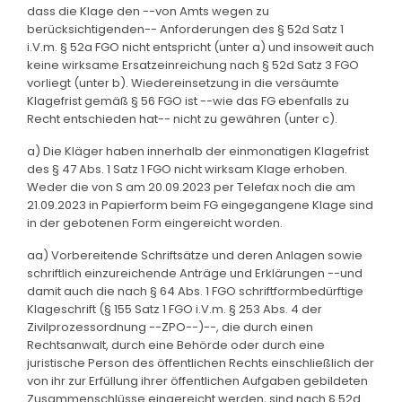
dass die Klage den --von Amts wegen zu
berücksichtigenden-- Anforderungen des § 52d Satz 1
i.V.m. § 52a FGO nicht entspricht (unter a) und insoweit auch
keine wirksame Ersatzeinreichung nach § 52d Satz 3 FGO
vorliegt (unter b). Wiedereinsetzung in die versäumte
Klagefrist gemäß § 56 FGO ist --wie das FG ebenfalls zu
Recht entschieden hat-- nicht zu gewähren (unter c).
a) Die Kläger haben innerhalb der einmonatigen Klagefrist
des § 47 Abs. 1 Satz 1 FGO nicht wirksam Klage erhoben.
Weder die von S am 20.09.2023 per Telefax noch die am
21.09.2023 in Papierform beim FG eingegangene Klage sind
in der gebotenen Form eingereicht worden.
aa) Vorbereitende Schriftsätze und deren Anlagen sowie
schriftlich einzureichende Anträge und Erklärungen --und
damit auch die nach § 64 Abs. 1 FGO schriftformbedürftige
Klageschrift (§ 155 Satz 1 FGO i.V.m. § 253 Abs. 4 der
Zivilprozessordnung --ZPO--)--, die durch einen
Rechtsanwalt, durch eine Behörde oder durch eine
juristische Person des öffentlichen Rechts einschließlich der
von ihr zur Erfüllung ihrer öffentlichen Aufgaben gebildeten
Zusammenschlüsse eingereicht werden, sind nach § 52d