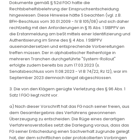
Dokumente gemäß § 52d FGO hatte die
Rechtsbehelfsbelehrung der Einspruchsentscheidung
hingewiesen. Diese Hinweise hätte S beachten (vgl. z.B.
BFH-Beschluss vom 30.01.2009 - IV B 105/08) und sich daher
rechtzeitig mit den Anforderungen in § 15 Abs. 1 StBPPV an
die Erstanmeldung am beSt mittels einer Identifizierung und
Authentisierung im Sinne des § 4 Abs. 1 StBPPV
auseinandersetzen und entsprechende Vorbereitungen
treffen müssen. Der in alphabetischer Reihenfolge in
mehreren Tranchen durchgeführte "System-Rollout"
erfolgte zudem bereits bis zum 17.03.2023 (s.
Senatsbeschluss vom 11.08.2023 - VI B 74/22, Rz 12), war im
September 2023 demnach längst abgeschlossen.
3. Die von den Klägern gerügte Verletzung des § 96 Abs. 1
Satz 1 FGO liegt nicht vor.
a) Nach dieser Vorschrift hat das FG nach seiner freien, aus
dem Gesamtergebnis des Verfahrens gewonnenen
Überzeugung zu entscheiden. Die Rüge eines derartigen
Verfahrensverstoßes setzt die Darlegung voraus, dass das
FG seiner Entscheidung einen Sachverhalt zugrunde gelegt
hat, der dem schriftlichen oder protokollierten Vorbringen