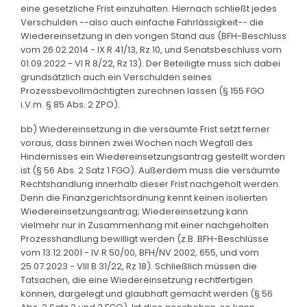
eine gesetzliche Frist einzuhalten. Hiernach schließt jedes
Verschulden --also auch einfache Fahrlässigkeit-- die
Wiedereinsetzung in den vorigen Stand aus (BFH-Beschluss
vom 26.02.2014 - IX R 41/13, Rz 10, und Senatsbeschluss vom
01.09.2022 - VI R 8/22, Rz 13). Der Beteiligte muss sich dabei
grundsätzlich auch ein Verschulden seines
Prozessbevollmächtigten zurechnen lassen (§ 155 FGO
i.V.m. § 85 Abs. 2 ZPO).
bb) Wiedereinsetzung in die versäumte Frist setzt ferner
voraus, dass binnen zwei Wochen nach Wegfall des
Hindernisses ein Wiedereinsetzungsantrag gestellt worden
ist (§ 56 Abs. 2 Satz 1 FGO). Außerdem muss die versäumte
Rechtshandlung innerhalb dieser Frist nachgeholt werden.
Denn die Finanzgerichtsordnung kennt keinen isolierten
Wiedereinsetzungsantrag; Wiedereinsetzung kann
vielmehr nur in Zusammenhang mit einer nachgeholten
Prozesshandlung bewilligt werden (z.B. BFH-Beschlüsse
vom 13.12.2001 - IV R 50/00, BFH/NV 2002, 655, und vom
25.07.2023 - VIII B 31/22, Rz 18). Schließlich müssen die
Tatsachen, die eine Wiedereinsetzung rechtfertigen
können, dargelegt und glaubhaft gemacht werden (§ 56