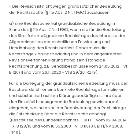
1. Die Revision ist nicht wegen grundsätzlicher Bedeutung
der Rechtssache (§ 115 Abs. 2 Nr. 1 FGO) zuzulassen.
a) Eine Rechtssache hat grundsätzliche Bedeutung im
Sinne des § 115 Abs. 2 Nr. 1 FGO, wenn die für die Beurteilung
des Streitfalls maßgebliche Rechtsfrage das Interesse der
Allgemeinheit an der einheitlichen Entwicklung und
Handhabung des Rechts berührt. Dabei muss die
Rechtsfrage klärungsbedürftig und in dem angestrebten
Revisionsverfahren klärungsfähig sein (ständige
Rechtsprechung, z.B. Senatsbeschlüsse vom 24.05.2012 - VI
B 120/11 und vom 26.11.2020 - VI B 29/20, Rz 19).
Für die Darlegung der grundsätzlichen Bedeutung muss der
Beschwerdeführer eine konkrete Rechtsfrage formulieren
und substantiiert auf ihre Klärungsbedürftigkeit, ihre über
den Einzelfall hinausgehende Bedeutung sowie darauf
eingehen, weshalb von der Beantwortung der Rechtsfrage
die Entscheidung über die Rechtssache abhängt
(Beschlüsse des Bundesfinanzhofs --BFH-- vom 09.04.2014
- XI B 128/13 und vom 16.05.2008 - VII B 118/07, BFH/NV 2008,
1440).