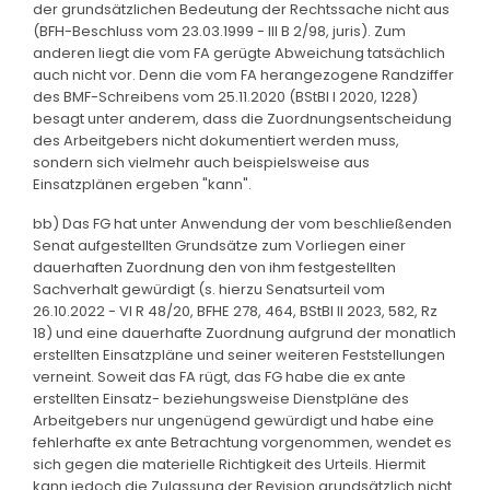
der grundsätzlichen Bedeutung der Rechtssache nicht aus
(BFH-Beschluss vom 23.03.1999 - III B 2/98, juris). Zum
anderen liegt die vom FA gerügte Abweichung tatsächlich
auch nicht vor. Denn die vom FA herangezogene Randziffer
des BMF-Schreibens vom 25.11.2020 (BStBl I 2020, 1228)
besagt unter anderem, dass die Zuordnungsentscheidung
des Arbeitgebers nicht dokumentiert werden muss,
sondern sich vielmehr auch beispielsweise aus
Einsatzplänen ergeben "kann".
bb) Das FG hat unter Anwendung der vom beschließenden
Senat aufgestellten Grundsätze zum Vorliegen einer
dauerhaften Zuordnung den von ihm festgestellten
Sachverhalt gewürdigt (s. hierzu Senatsurteil vom
26.10.2022 - VI R 48/20, BFHE 278, 464, BStBl II 2023, 582, Rz
18) und eine dauerhafte Zuordnung aufgrund der monatlich
erstellten Einsatzpläne und seiner weiteren Feststellungen
verneint. Soweit das FA rügt, das FG habe die ex ante
erstellten Einsatz- beziehungsweise Dienstpläne des
Arbeitgebers nur ungenügend gewürdigt und habe eine
fehlerhafte ex ante Betrachtung vorgenommen, wendet es
sich gegen die materielle Richtigkeit des Urteils. Hiermit
kann jedoch die Zulassung der Revision grundsätzlich nicht