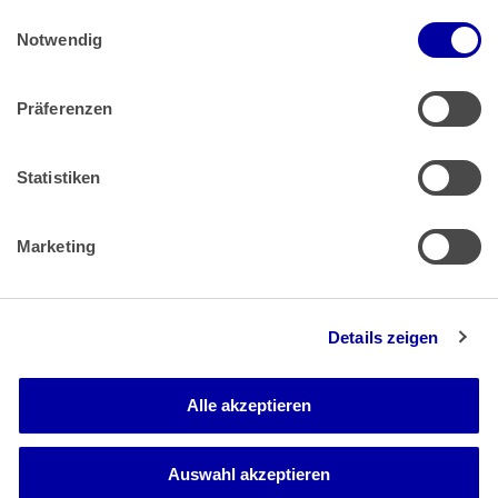
Einwilligungsauswahl
Impressum
 | 
Datenschutz
Notwendig
Präferenzen
Zahlung & Versand
Rücksendungen/Widerrufsbelehrung
Muster Widerrufsformular (PDF)
Statistiken
Remissionsbedingungen für den Handel
Kündigungsformular
Marketing
Barrierefreiheit
Details zeigen
Newsletter
Mediadaten
Alle akzeptieren
Media-Center
Auswahl akzeptieren