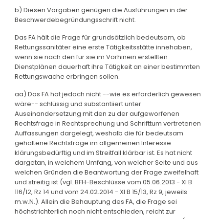
b) Diesen Vorgaben genügen die Ausführungen in der
Beschwerdebegründungsschrift nicht.
Das FA hält die Frage für grundsätzlich bedeutsam, ob
Rettungssanitäter eine erste Tätigkeitsstätte innehaben,
wenn sie nach den für sie im Vorhinein erstellten
Dienstplänen dauerhaft ihre Tätigkeit an einer bestimmten
Rettungswache erbringen sollen.
aa) Das FA hat jedoch nicht --wie es erforderlich gewesen
wäre-- schlüssig und substantiiert unter
Auseinandersetzung mit den zu der aufgeworfenen
Rechtsfrage in Rechtsprechung und Schrifttum vertretenen
Auffassungen dargelegt, weshalb die für bedeutsam
gehaltene Rechtsfrage im allgemeinen Interesse
klärungsbedürftig und im Streitfall klärbar ist. Es hat nicht
dargetan, in welchem Umfang, von welcher Seite und aus
welchen Gründen die Beantwortung der Frage zweifelhaft
und streitig ist (vgl. BFH-Beschlüsse vom 05.06.2013 - XI B
116/12, Rz 14 und vom 24.02.2014 - XI B 15/13, Rz 9, jeweils
m.w.N.). Allein die Behauptung des FA, die Frage sei
höchstrichterlich noch nicht entschieden, reicht zur