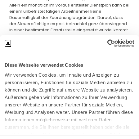
Allein ein monatlich im Voraus erstellter Dienstplan kann bei
einem unbefristet tätigen Arbeitnehmer keine
Dauerhaftigkeit der Zuordnung begründen. Darauf, dass
der Steuerpflichtige ex post betrachtet ganz überwiegend
in einer bestimmten Einsatzstelle eingesetzt wurde, kommt
es nicht an.
Diese Webseite verwendet Cookies
Wir verwenden Cookies, um Inhalte und Anzeigen zu 
personalisieren, Funktionen für soziale Medien anbieten zu 
können und die Zugriffe auf unsere Website zu analysieren. 
Außerdem geben wir Informationen zu Ihrer Verwendung 
unserer Website an unsere Partner für soziale Medien, 
Bundeskanzlerplatz 2
Werbung und Analysen weiter. Unsere Partner führen diese 
53113 Bonn
Informationen möglicherweise mit weiteren Daten 
zusammen, die Sie ihnen bereitgestellt haben oder die sie 
Pressemitteilungen
AGB
|
im Rahmen Ihrer Nutzung der Dienste gesammelt haben.
Impressum
Datenschutz
|