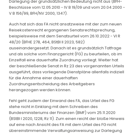
Darlegung der grundsätzlichen Bedeutung nicht aus (BFH-
Beschlüsse vom 12.05.2010 - IV B 19/09 und vom 20.04.2000 -
V B 156/99, BFH/NV 2000, 1347).
Auch hat sich das FA nicht ansatzweise mit der zum neuen
Reisekostenrecht ergangenen Senatsrechtsprechung,
beispielsweise mit dem Senatsurteil vom 26.10.2022 - VI R
48/20 (BFHE 278, 464, BStBl II 2023, 582)
auseinandergesetzt. Danach ist es grundsätzlich Tatfrage
und als solche vom Finanzgericht (FG) zu beurteilen, ob im
Einzelfall eine dauerhafte Zuordnung vorliegt. Weiter hat
der beschließende Senat in Rz 23 des vorgenannten Urteils
ausgeführt, dass vorliegende Dienstpläne allenfalls indiziell
für die Annahme einer dauerhaften
Zuordnungsentscheidung des Arbeitgebers
herangezogen werden können.
Fehl geht zudem der Einwand des FA, das Urteil des FG
stehe nicht in Einklang mit dem Schreiben des
Bundesministeriums der Finanzen (BMF) vom 25.11.2020
(BStBl I 2020, 1228, Rz 11). Zum einen reicht der bloße Hinweis
auf eine nach Ansicht des FA mit dem Urteil des FG nicht
übereinstimmende Verwaltungsanweisung zur Darlegung