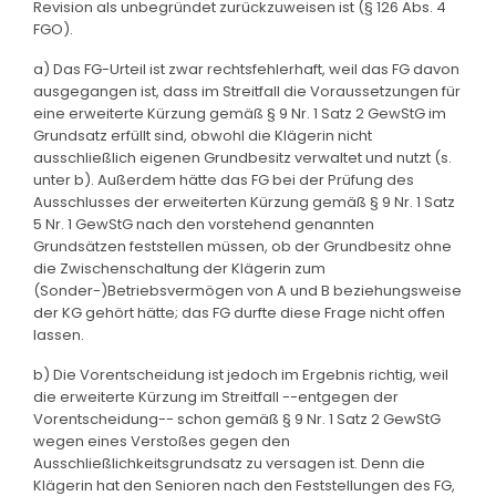
Revision als unbegründet zurückzuweisen ist (§ 126 Abs. 4
FGO).
a) Das FG-Urteil ist zwar rechtsfehlerhaft, weil das FG davon
ausgegangen ist, dass im Streitfall die Voraussetzungen für
eine erweiterte Kürzung gemäß § 9 Nr. 1 Satz 2 GewStG im
Grundsatz erfüllt sind, obwohl die Klägerin nicht
ausschließlich eigenen Grundbesitz verwaltet und nutzt (s.
unter b). Außerdem hätte das FG bei der Prüfung des
Ausschlusses der erweiterten Kürzung gemäß § 9 Nr. 1 Satz
5 Nr. 1 GewStG nach den vorstehend genannten
Grundsätzen feststellen müssen, ob der Grundbesitz ohne
die Zwischenschaltung der Klägerin zum
(Sonder-)Betriebsvermögen von A und B beziehungsweise
der KG gehört hätte; das FG durfte diese Frage nicht offen
lassen.
b) Die Vorentscheidung ist jedoch im Ergebnis richtig, weil
die erweiterte Kürzung im Streitfall --entgegen der
Vorentscheidung-- schon gemäß § 9 Nr. 1 Satz 2 GewStG
wegen eines Verstoßes gegen den
Ausschließlichkeitsgrundsatz zu versagen ist. Denn die
Klägerin hat den Senioren nach den Feststellungen des FG,