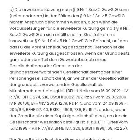
c) Die erweiterte Kürzung nach § 9 Nr. 1 Satz 2 GewStG kann
(unter anderem) in den Fällen des § 9 Nr. 1 Satz 5 GewStG
nicht in Anspruch genommen werden, auch wenn die
Voraussetzungen für die erweiterte Kürzung gemäß § 9 Nr. 1
Satz 2 GewStG an sich erfüllt sind. Im Streitfall kommt
insoweit nur § 9 Nr. 1 Satz 5 Nr. 1 GewStG in Betracht, auf den
das FG die Vorentscheidung gestützt hat. Hiernach ist die
erweiterte Kürzung ausgeschlossen, wenn der Grundbesitz
ganz oder zum Teil dem Gewerbebetrieb eines
Gesellschafters oder Genossen der
grundbesitzverwaltenden Gesellschaft dient oder einer
Personengesellschaft dient, an welcher der Gesellschafter
der grundbesitzverwaltenden Gesellschaft als
Mitunternehmer beteiligt ist (BFH-Urteile vom 16.09.2021 - IV
R 7/18, BFHE 274, 218, BStBl II 2022, 767, Rz 21; vom 22.01.2009 -
IV R 80/06, BFH/NV 2009, 1279, Rz 14 f., und vom 24.09.1969 - I
206/64, BFHE 97, 40, BStBl II 1969, 738, Rz 15 ff.; anders, wenn
der Grundbesitz einer Kapitalgesellschaft dient, an der ein
Gesellschafter wesentlich beteiligt ist, s. z.B. BFH-Urteil vom
15.12.1998 - VIII R 77/93, BFHE 187, 326, BStBl II 1999, 168, Rz 25).
Der Grundbesitz dient dem Gewerbebetrieb eines