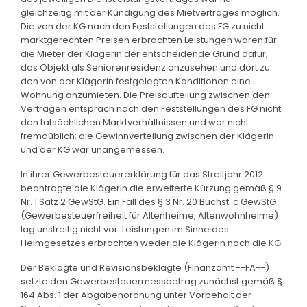
gleichzeitig mit der Kündigung des Mietvertrages möglich.
Die von der KG nach den Feststellungen des FG zu nicht
marktgerechten Preisen erbrachten Leistungen waren für
die Mieter der Klägerin der entscheidende Grund dafür,
das Objekt als Seniorenresidenz anzusehen und dort zu
den von der Klägerin festgelegten Konditionen eine
Wohnung anzumieten. Die Preisaufteilung zwischen den
Verträgen entsprach nach den Feststellungen des FG nicht
den tatsächlichen Marktverhältnissen und war nicht
fremdüblich; die Gewinnverteilung zwischen der Klägerin
und der KG war unangemessen.
In ihrer Gewerbesteuererklärung für das Streitjahr 2012
beantragte die Klägerin die erweiterte Kürzung gemäß § 9
Nr. 1 Satz 2 GewStG. Ein Fall des § 3 Nr. 20 Buchst. c GewStG
(Gewerbesteuerfreiheit für Altenheime, Altenwohnheime)
lag unstreitig nicht vor. Leistungen im Sinne des
Heimgesetzes erbrachten weder die Klägerin noch die KG.
Der Beklagte und Revisionsbeklagte (Finanzamt --FA--)
setzte den Gewerbesteuermessbetrag zunächst gemäß §
164 Abs. 1 der Abgabenordnung unter Vorbehalt der