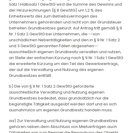
Satz 1 Halbsatz 1 GewStG wird die Summe des Gewinns und
der Hinzurechnungen (§ 8 GewStG) um 1,2 % des
Einheitswerts des zum Betriebsvermögen des
Unternehmers gehörenden und nicht von der Grundsteuer
befreiten Grundbesitzes gekürzt. Auf Antrag tritt gemäß § 9
Nr. 1 Satz 2 GewStG bei Unternehmen, die --von
unschädlichen Nebentätigkeiten und den in § 9 Nr. 1 Satz 2
und 3 GewStG genannten Fällen abgesehen--
ausschließlich eigenen Grundbesitz verwalten und nutzen,
an Stelle der einfachen Kürzung nach § 9 Nr. 1 Satz 1 GewStG
die erweiterte Kürzung um den Teil des Gewerbeertrags,
der auf die Verwaltung und Nutzung des eigenen
Grundbesitzes entfällt.
b) Die von § 9 Nr. 1 Satz 2 GewStG geforderte
ausschließliche Verwaltung und Nutzung eigenen
Grundbesitzes bedeutet, dass grundsätzlich nur die
begünstigte Tätigkeit ausgeübt werden darf und es sich
ausnahmslos um eigenen Grundbesitz handeln muss.
aa) Zur Verwaltung und Nutzung eigenen Grundbesitzes
gehören neben dem Abschluss von Mietverträgen auch
Tätigkeiten wie zum Beispiel die Bewachung des Objekts,