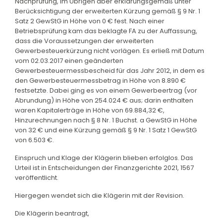
Nachprüfung, im Übrigen aber erklärungsgemäß unter
Berücksichtigung der erweiterten Kürzung gemäß § 9 Nr. 1
Satz 2 GewStG in Höhe von 0 € fest. Nach einer
Betriebsprüfung kam das beklagte FA zu der Auffassung,
dass die Voraussetzungen der erweiterten
Gewerbesteuerkürzung nicht vorlägen. Es erließ mit Datum
vom 02.03.2017 einen geänderten
Gewerbesteuermessbescheid für das Jahr 2012, in dem es
den Gewerbesteuermessbetrag in Höhe von 8.890 €
festsetzte. Dabei ging es von einem Gewerbeertrag (vor
Abrundung) in Höhe von 254.024 € aus; darin enthalten
waren Kapitalerträge in Höhe von 69.884,32 €,
Hinzurechnungen nach § 8 Nr. 1 Buchst. a GewStG in Höhe
von 32 € und eine Kürzung gemäß § 9 Nr. 1 Satz 1 GewStG
von 6.503 €.
Einspruch und Klage der Klägerin blieben erfolglos. Das
Urteil ist in Entscheidungen der Finanzgerichte 2021, 1567
veröffentlicht.
Hiergegen wendet sich die Klägerin mit der Revision.
Die Klägerin beantragt,