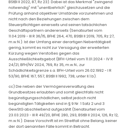
BStBl II 2022, 87, Rz 23). Dabei ist das Merkmal "zwingend
notwendig" mit "unentbehrlich" gleichzusetzen und die
Prüfung anhand objektiver Umstände vorzunehmen und
nicht nach den Beziehungen zwischen dem
Steuerpflichtigen einerseits und seinen tatsächlichen
Geschäftspartnern andererseits (Senatsurteil vom
11.04.2019 - III R 36/15, BFHE 264, 470, BStBl II 2019, 705, Rz 27,
m.w.N.). Ist der Umfang einer derartigen Nebentätigkeit
gering, kommt es nicht zur Versagung der erweiterten
Kürzung wegen Verstoßes gegen das
Ausschließlichkeitsgebot (BFH-Urteil vom 11.01.2024 - IV R
24/21, BFH/NV 2024, 769, Rz 35, m.w.N.; zur
Schädlichkeitsgrenze s.a. BFH-Urteil vom 26.02.1992 - I R
53/90, BFHE 167, 557, BStBl II 1992, 738, unter II.1.b).
cc) Die neben der Vermögensverwaltung des
Grundbesitzes erlaubten und somit gleichfalls nicht
begünstigungsschädlichen, selbst jedoch nicht
begünstigten Tätigkeiten sind in § 9 Nr. 1 Satz 2 und 3
GewStG abschließend aufgezählt (Senatsurteil vom
23.03.2023 - III R 49/20, BFHE 280, 293, BStBl II 2024, 126, Rz 12,
m.w.N.). Diese Vorschrift ist im Streitfall ohne Belang; keiner
der dort genannten Fälle kommt in Betracht.