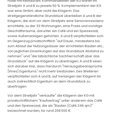
Hotel mit Restaurant. Kommanditisten der KG waren im
Streitjahr A und B zu jeweils 50 %. Komplementärin der KG
war eine GmbH, aber nicht die Klägerin. Das
streitgegenständliche Grundstück überließen A und B der
Klägerin, die dort vor dem Streitjahr eine Seniorenresidenz
errichtete, zu der 33 Wohnungen, eine Praxis und sonstige
Geschäftsräume, darunter ein Café und ein Speisesaal,
sowie Außenanlagen gehörten. A und B verpflichteten sich
im Gegenzug privatschriftlich "auf Dauer, mindestens bis
zum Ablauf der Nutzungsdauer der errichteten Bauten etc.,
von jeglichen Einwirkungen auf das Grundstück Abstand zu
nehmen" und "die tatsächliche Sachherrschaft über das
Grundstück" auf die Klägerin zu übertragen; A und B seien
sich darüber klar, dass hierdurch "Herausgabeansprüche
[ihres] Eigentums" nicht mehr bestünden. Des Weiteren
verpflichteten sich A und B, auf Verlangen der Klägerin ihr
auch zivilrechtlich Eigentum an dem Grundstück zu
übertragen.
Vor dem Streitjahr "verkaufte" die Klägerin der KG mit
privatschriftlichem "Kaufvertrag" unter anderem das Café
und den Speisesaal, die als "Bauten (Café 246 qm)"
bezeichnet wurden, für rund 208.500 €.