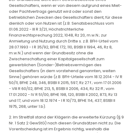
Gesellschafters, wenn er von diesem aufgrund eines Miet-
oder Pachtvertrags genutzt wird oder sonst den
betrieblichen Zwecken des Gesellschafters dient, für diese
dienlich oder von Nutzen ist (z.B. Senatsbeschluss vom
01.06.2022 - III R 3/21, Höchstrichterliche
Finanzrechtsprechung 2022, 1048, Rz 20, m.w.N.; zur
Anmietung und Nutzung durch Dritte s. z.B. BFH-Urteil vom
28.07.1993 - I R 35/92, BFHE 172, 110, BStBl II 1994, 46, Rz 8,
m.w.N.) und wenn der Grundbesitz ohne die
Zwischenschaltung einer Kapitalgesellschaft zum
gewerblichen (Sonder-)Betriebsvermögen des
Gesellschafters (in dem vorstehend genannten, weiten
Sinne) gehören würde (z.B. BFH-Urteile vom 18.12.2014 - IV R
50/11, BFHE 248, 346, BStBl II 2015, 597, Rz 27 f.; vom 17.01.2006
- VIII R 60/02, BFHE 213, 5, BStBl II 2006, 434, Rz 32 ff.; vom
17.01.2002 - IV R 51/00, BFHE 198, 120, BStBl II 2002, 873, Rz 13
und 17, und vom 18.12.1974 - I R 10/73, BFHE 114, 437, BStBl II
1975, 268, unter 1.b).
2. Im Streitfall stand der Klägerin die erweiterte Kürzung (§ 9
Nr. 1 Satz 2 GewStG) nach diesen Grundsätzen nicht zu. Die
Vorentscheidung ist im Ergebnis richtig, weshalb die