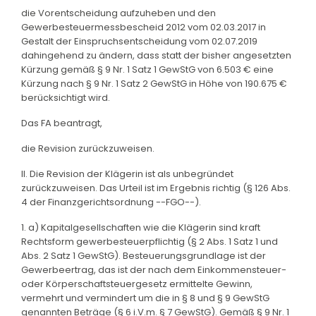
die Vorentscheidung aufzuheben und den
Gewerbesteuermessbescheid 2012 vom 02.03.2017 in
Gestalt der Einspruchsentscheidung vom 02.07.2019
dahingehend zu ändern, dass statt der bisher angesetzten
Kürzung gemäß § 9 Nr. 1 Satz 1 GewStG von 6.503 € eine
Kürzung nach § 9 Nr. 1 Satz 2 GewStG in Höhe von 190.675 €
berücksichtigt wird.
Das FA beantragt,
die Revision zurückzuweisen.
II. Die Revision der Klägerin ist als unbegründet
zurückzuweisen. Das Urteil ist im Ergebnis richtig (§ 126 Abs.
4 der Finanzgerichtsordnung --FGO--).
1. a) Kapitalgesellschaften wie die Klägerin sind kraft
Rechtsform gewerbesteuerpflichtig (§ 2 Abs. 1 Satz 1 und
Abs. 2 Satz 1 GewStG). Besteuerungsgrundlage ist der
Gewerbeertrag, das ist der nach dem Einkommensteuer-
oder Körperschaftsteuergesetz ermittelte Gewinn,
vermehrt und vermindert um die in § 8 und § 9 GewStG
genannten Beträge (§ 6 i.V.m. § 7 GewStG). Gemäß § 9 Nr. 1