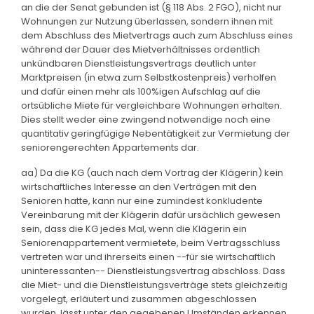
an die der Senat gebunden ist (§ 118 Abs. 2 FGO), nicht nur
Wohnungen zur Nutzung überlassen, sondern ihnen mit
dem Abschluss des Mietvertrags auch zum Abschluss eines
während der Dauer des Mietverhältnisses ordentlich
unkündbaren Dienstleistungsvertrags deutlich unter
Marktpreisen (in etwa zum Selbstkostenpreis) verholfen
und dafür einen mehr als 100%igen Aufschlag auf die
ortsübliche Miete für vergleichbare Wohnungen erhalten.
Dies stellt weder eine zwingend notwendige noch eine
quantitativ geringfügige Nebentätigkeit zur Vermietung der
seniorengerechten Appartements dar.
aa) Da die KG (auch nach dem Vortrag der Klägerin) kein
wirtschaftliches Interesse an den Verträgen mit den
Senioren hatte, kann nur eine zumindest konkludente
Vereinbarung mit der Klägerin dafür ursächlich gewesen
sein, dass die KG jedes Mal, wenn die Klägerin ein
Seniorenappartement vermietete, beim Vertragsschluss
vertreten war und ihrerseits einen --für sie wirtschaftlich
uninteressanten-- Dienstleistungsvertrag abschloss. Dass
die Miet- und die Dienstleistungsverträge stets gleichzeitig
vorgelegt, erläutert und zusammen abgeschlossen
wurden, lässt unter den gegebenen Umständen erkennen,