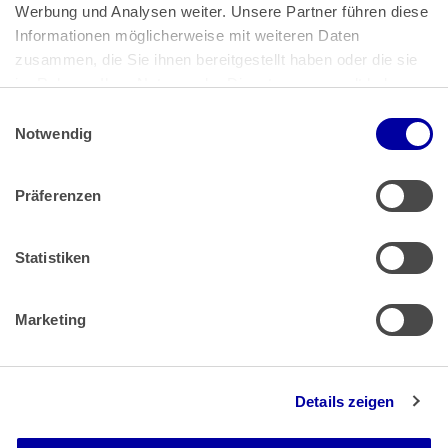
Bundeskanzlerplatz 2
Werbung und Analysen weiter. Unsere Partner führen diese 
53113 Bonn
Informationen möglicherweise mit weiteren Daten 
zusammen, die Sie ihnen bereitgestellt haben oder die sie 
Pressemitteilungen
AGB
|
im Rahmen Ihrer Nutzung der Dienste gesammelt haben.
Impressum
Datenschutz
|
Einwilligungsauswahl
Impressum
 | 
Datenschutz
Notwendig
Präferenzen
Zahlung & Versand
Rücksendungen/Widerrufsbelehrung
Muster Widerrufsformular (PDF)
Statistiken
Remissionsbedingungen für den Handel
Kündigungsformular
Marketing
Barrierefreiheit
Details zeigen
Newsletter