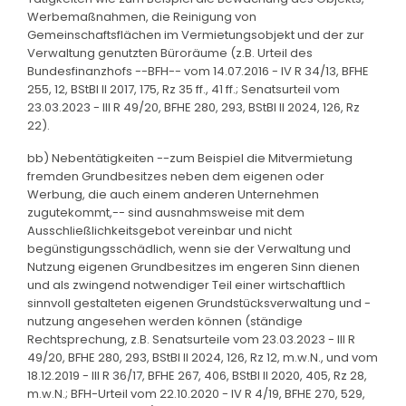
Werbemaßnahmen, die Reinigung von
Gemeinschaftsflächen im Vermietungsobjekt und der zur
Verwaltung genutzten Büroräume (z.B. Urteil des
Bundesfinanzhofs --BFH-- vom 14.07.2016 - IV R 34/13, BFHE
255, 12, BStBl II 2017, 175, Rz 35 ff., 41 ff.; Senatsurteil vom
23.03.2023 - III R 49/20, BFHE 280, 293, BStBl II 2024, 126, Rz
22).
bb) Nebentätigkeiten --zum Beispiel die Mitvermietung
fremden Grundbesitzes neben dem eigenen oder
Werbung, die auch einem anderen Unternehmen
zugutekommt,-- sind ausnahmsweise mit dem
Ausschließlichkeitsgebot vereinbar und nicht
begünstigungsschädlich, wenn sie der Verwaltung und
Nutzung eigenen Grundbesitzes im engeren Sinn dienen
und als zwingend notwendiger Teil einer wirtschaftlich
sinnvoll gestalteten eigenen Grundstücksverwaltung und -
nutzung angesehen werden können (ständige
Rechtsprechung, z.B. Senatsurteile vom 23.03.2023 - III R
49/20, BFHE 280, 293, BStBl II 2024, 126, Rz 12, m.w.N., und vom
18.12.2019 - III R 36/17, BFHE 267, 406, BStBl II 2020, 405, Rz 28,
m.w.N.; BFH-Urteil vom 22.10.2020 - IV R 4/19, BFHE 270, 529,