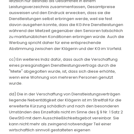
letztlich nur deshalb als Gesamtheit in einem
Leistungsverzeichnis zusammenfassen, Gesamtpreise
ausweisen und den Eindruck erwecken, dass sie die
Dienstleistungen selbst erbringen werde, weil sie fest
davon ausgehen konnte, dass die KG ihre Dienstleistungen
während der Mietzeit gegenüber den Senioren tatsächlich
zu marktunüblichen Konditionen erbringen würde. Auch die
Werbung spricht daher für eine entsprechende
Abstimmung zwischen der Klägerin und der KG im Vorfeld.
cc) Ein weiteres Indiz dafür, dass auch die Verschaffung
eines preisgünstigen Dienstleistungsvertrags durch die
"Miete" abgegolten wurde, ist, dass sich diese erhöhte,
wenn eine Wohnung von mehreren Personen genutzt
wurde.
dd) Die in der Verschaffung von Dienstleistungsverträgen
liegende Nebentätigkeit der Klägerin ist im Streitfall für die
erweiterte Kürzung schädlich und nach den besonderen
Umständen des Einzelfalls nicht im Sinne des § 9 Nr. 1 Satz 2
GewStG mit dem Ausschließlichkeitsgebot vereinbar. Sie
kann nicht mehr als zwingend notwendiger Teil einer
wirtschaftlich sinnvoll gestalteten eigenen